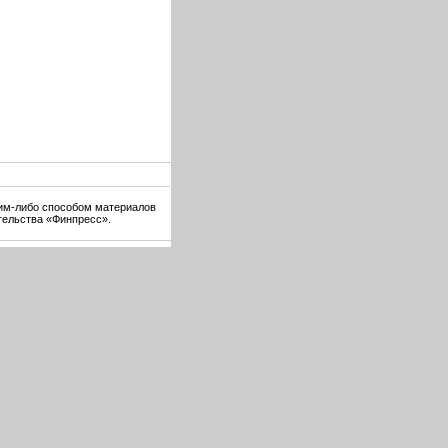
ким-либо способом материалов
тельства «Финпресс».