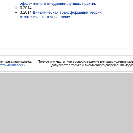
эффективного внедрения лучших практик
3.2014
3.2014
Динамическая трансформация теории
стратегического управления
се права принадлежат
Полное или частичное воспроизведение или размножение ка
ству «Финпресс»
допускается только с письменного разрешения Изда