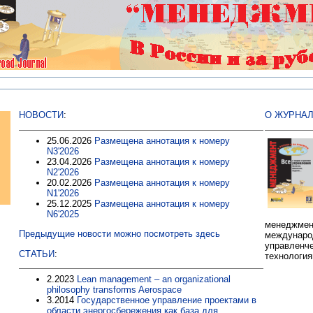
НОВОСТИ
:
О ЖУРНАЛ
25.06.2026
Размещена аннотация к номеру
N3'2026
23.04.2026
Размещена аннотация к номеру
N2'2026
20.02.2026
Размещена аннотация к номеру
N1'2026
25.12.2025
Размещена аннотация к номеру
N6'2025
менедж
Предыдущие новости можно посмотреть здесь
междун
управленче
СТАТЬИ
:
технологи
2.2023
Lean management – an organizational
philosophy transforms Aerospace
3.2014
Государственное управление проектами в
области энергосбережения как база для