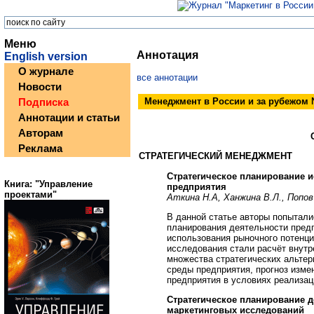
Меню
Аннотация
English version
О журнале
все аннотации
Новости
Менеджмент в России и за рубежом №
Подписка
Аннотации и статьи
Авторам
Реклама
СТРАТЕГИЧЕСКИЙ МЕНЕДЖМЕНТ
Стратегическое планирование 
Книга: "Управление
предприятия
проектами"
Аткина Н.А, Ханжина В.Л., Попов
В данной статье авторы попытали
планирования деятельности предп
использования рыночного потенц
исследования стали расчёт внутр
множества стратегических альтер
среды предприятия, прогноз изме
предприятия в условиях реализаци
Стратегическое планирование 
маркетинговых исследований