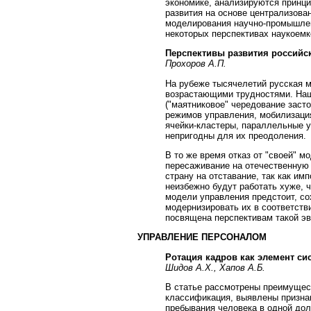
экономике, анализируются принци
развития на основе централизова
моделирования научно-промышлен
некоторых перспективах наукоемк
Перспективы развития российс
Прохоров А.П.
На рубеже тысячелетий русская 
возрастающими трудностями. На
("маятниковое" чередование заст
режимов управления, мобилизаци
ячейки-кластеры, параллельные у
непригодны для их преодоления.
В то же время отказ от "своей" м
пересаживание на отечественную
страну на отставание, так как и
неизбежно будут работать хуже, 
модели управления предстоит, со
модернизировать их в соответств
посвящена перспективам такой э
УПРАВЛЕНИЕ ПЕРСОНАЛОМ
Ротация кадров как элемент с
Шидов А.Х., Хапов А.Б.
В статье рассмотрены преимущест
классификация, выявлены призна
пребывания человека в одной до