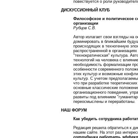
повествуется о роли руководител
ДИСКУССИОННЫЙ КЛУБ
Философское и политическое с
организации
Рубцов С.В.
Автор излагает свои взгляды на о
доминировать в ближайшем будущ
происходящих в техногенную эпох
распространенной в организациях 
"технократическая" культура. Авт
технологий на человека с влияни
необходимость формализации про
особенности современного полож
этих культур и возможные конфл
культур. С учетом предполагаемы
что при разработке теоретически
основные классические положения
организационного поведения, упр
развиты под влиянием "гуманитар
переосмыслены и переработаны.
НАШ ФОРУМ
Как убедить сотрудника работа
Редакция решила обратиться к д
нашем сайте. На этот раз интере
сотрудника работать эффек