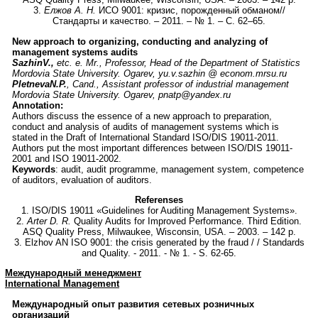
3.
Елжов А. Н.
ИСО 9001: кризис, порожденный обманом//
Стандарты и качество. – 2011. – № 1. – С. 62–65.
New approach to organizing, conducting and analyzing of
management systems audits
Sazhin
V.
,
etc. e. Mr., Professor, Head of the Department of Statistics
Mordovia State University. Ogarev, yu.v.sazhin @ econom.mrsu.ru
Pletnev
а
N
.
P
.
, Cand., Assistant professor of industrial management
Mordovia State University. Ogarev, pnatp@yandex.ru
Annotation:
Authors discuss the essence of a new approach to preparation,
conduct and analysis of audits of management systems which is
stated in the Draft of International Standard ISO/DIS 19011-2011.
Authors put the most important differences between ISO/DIS 19011-
2001 and ISO 19011-2002.
Keywords
: audit, audit programme, management system, competence
of auditors, evaluation of auditors.
Referenses
1. ISO/DIS 19011 «Guidelines for Auditing Management Systems».
2.
Arter D. R.
Quality Audits for Improved Performance. Third Edition.
ASQ Quality Press, Milwaukee, Wisconsin, USA. – 2003. – 142 p.
3. Elzhov AN ISO 9001: the crisis generated by the fraud / / Standards
and Quality. - 2011. - № 1. - S. 62-65.
Международный менеджмент
International Management
Международный опыт развития сетевых розничных
организаций