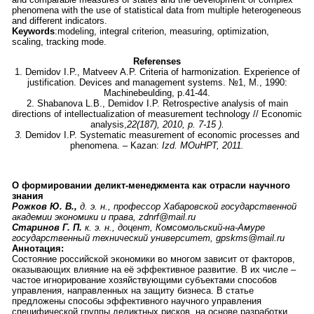
phenomena with the use of statistical data from multiple heterogeneous
and different indicators.
Keywords
:modeling, integral criterion, measuring, optimization,
scaling, tracking mode.
Referenses
1. Demidov I.P., Matveev A.P. Criteria of harmonization. Experience of
justification. Devices and management systems. №1, М., 1990:
Machinebeulding, p.41-44.
2. Shabanova L.B., Demidov I.P. Retrospective analysis of main
directions of intellectualization of measurement technology // Economic
analysis,
22(187), 2010,
р
. 7-15 ).
3.
Demidov I.P. Systematic measurement of economic processes and
phenomena. – Kazan:
Izd.
МОиНРТ, 2011.
О формировании деликт-менеджмента как отрасли научного
знания
Рожков Ю. В.,
д. э. н., профессор Хабаровской государственной
академии экономики и права, zdnrf@mail.ru
Старинов Г. П.
к. э. н., доцент, Комсомольский-на-Амуре
государственный технический университет, gpskms@mail.ru
Аннотация:
Состояние российской экономики во многом зависит от факторов,
оказывающих влияние на её эффективное развитие. В их числе –
частое игнорирование хозяйствующими субъектами способов
управления, направленных на защиту бизнеса. В статье
предложены способы эффективного научного управления
специфической группы деликтных рисков, на основе разработки