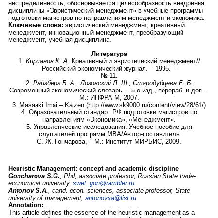
неопределенность, обосновывается целесообразность внедрения
дисциплины «Эвристический менеджмент» в учебные программы
подготовки магистров по направлениям менеджмент и экономика.
Ключевые слова:
эвристический менеджмент, креативный
менеджмент, инновационный менеджмент, преобразующий
менеджмент, учебная дисциплина.
Литература
1.
Кирсанов К. А.
Креативный и эвристический менеджмент//
Российский экономический журнал. – 1995. –
№ 11.
2.
Райзберг Б. А., Лозовский Л. Ш., Стародубцева Е. Б.
Современный экономический словарь. – 5-е изд., перераб. и доп. –
М.: ИНФРА-М, 2007.
3. Masaaki Imai – Kaizen (http://www.sk9000.ru/content/view/28/61/)
4. Образовательный стандарт РФ подготовки магистров по
направлениям «Экономика», «Менеджмент».
5. Управленческие исследования: Учебное пособие для
слушателей программ МВА/Автор-составитель
С. Ж. Гончарова, – М.: Институт МИРБИС, 2009.
Heuristic
Management
:
concept and
academic discipline
Goncharova S.G.
, Phd, associate professor, Russian State trade-
economical university,
swet_gon@rambler.ru
Antonov S.A.
,
cand. econ. sciences,
associate professor,
State
university of management,
antonovsa@list.ru
Annotation:
This article defines the essence of the heuristic management as a