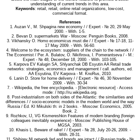
understanding of current trends in this area.
Keywords
: retail, retail, online retail organizations, low-cost,
commercial format.
Referenses
1. Auzan V., M. Shpagina new economy / / Expert - № 20, 29 May
2000. - With. 1-5.
2. Bevan D. supermarkets War - Moscow: Penguin Books, 2008.
3. Vikhansky O. Homo economicus must die / / Expert - № 17-18, 11-
17 May 2009. - With. 56-60.
4. Welcome to the ecosystem: suppliers of the chain to the network / /
The Economist / Per. A. Bulatov, O. Nikifirova, I. Pomerantseva / - M.:
Expert - № 48, December 18, 2000. - With. 103-105.
5. Karpova EV Kalugin SA, Shlyanchak DB Esyutin AA Retail trade
networks: strategies, economics and management / call. authors, ed.
AA Esyutina, EV Karpova - M. KnoRus, 2010.
6. Lanin D. Store for home delivery / / Expert - № 46, 30 November
2009. - With. 30-34
7. - Wikipedia, the free encyclopedia. - [Electronic resource] - Access
mode: / http://ru.wikipedia.org.
8. Post-industrialism on both sides of the Atlantic: the similarities and
differences / / socio-economic models in the modern world and the way
Russia / Ed. KI Mikulski th: in 2 books. - Moscow: Economics, 2005.
Book. 2.
9. Rozhkov, IJ, VG Kismereshkin Features of modern branding (foreign
colleagues inevitably experience) - Moscow: Publishing House of
MGSA, 2003.
10. Khasis L. Beware of rake! / / Expert - № 28, July 20-26, 2009. -
With. 28-31.
11. Shihirev NI network fed and brands are intact / / Russian trade - №