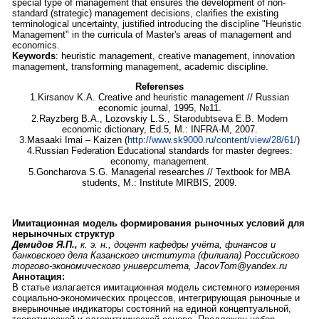
special type of management that ensures the development of non-
standard (strategic) management decisions, clarifies the existing
terminological uncertainty, justified introducing the discipline "Heuristic
Management" in the curricula of Master's areas of management and
economics.
Keywords
: heuristic management, creative management, innovation
management, transforming management, academic discipline.
Referenses
1.Kirsanov K.A. Creative and heuristic management // Russian
economic journal, 1995, №11.
2.Rayzberg B.A., Lozovskiy L.S., Starodubtseva E.B. Modern
economic dictionary, Ed.5, M.: INFRA-M, 2007.
3.Masaaki Imai – Kaizen (
http://www.sk9000.ru/content/view/28/61/
)
4.Russian Federation Educational standards for master degrees:
economy, management.
5.Goncharova S.G. Managerial researches // Textbook for MBA
students, M.: Institute MIRBIS, 2009.
Имитационная модель формирования рыночных условий для
нерыночных структур
Демидов Я.П.,
к. э. н., доцент кафедры учёта, финансов и
банковского дела Казанского института (филиала) Российского
торгово-экономического университета, JacovTom@yandex.ru
Аннотация:
В статье излагается имитационная модель системного измерения
социально-экономических процессов, интегрирующая рыночные и
внерыночные индикаторы состояний на единой концептуальной,