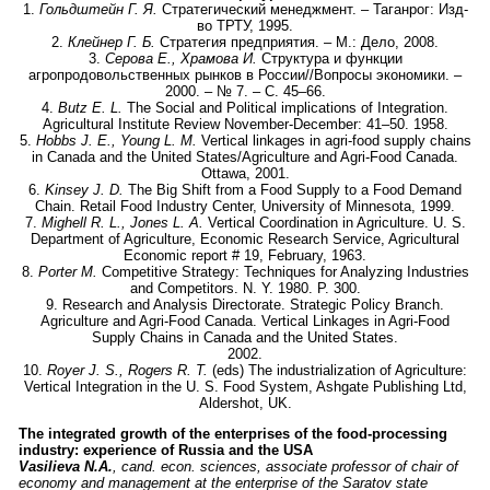
1.
Гольдштейн Г. Я.
Стратегический менеджмент. – Таганрог: Изд-
во ТРТУ, 1995.
2.
Клейнер Г. Б.
Стратегия предприятия. – М.: Дело, 2008.
3.
Серова Е., Храмова И.
Структура и функции
агропродовольственных рынков в России//Вопросы экономики. –
2000. – № 7. – С. 45–66.
4.
Butz E. L.
The Social and Political implications of Integration.
Agricultural Institute Review November-December: 41–50. 1958.
5.
Hobbs
J. E., Young L. M.
Vertical linkages in agri-food supply chains
in Canada and the United States/Agriculture and Agri-Food Canada.
Ottawa, 2001.
6.
Kinsey J. D.
The Big Shift from a Food Supply to a Food Demand
Chain. Retail Food Industry Center, University of Minnesota, 1999.
7.
Mighell R. L., Jones L. A.
Vertical Coordination in Agriculture. U. S.
Department of Agriculture, Economic Research Service, Agricultural
Economic report # 19, February, 1963.
8.
Porter M.
Competitive Strategy: Techniques for Analyzing Industries
and Competitors. N. Y. 1980. P. 300.
9. Research and Analysis Directorate. Strategic Policy Branch.
Agriculture and Agri-Food Canada. Vertical Linkages in Agri-Food
Supply Chains in Canada and the United States.
2002.
10.
Royer J. S., Rogers R. T.
(eds) The industrialization of Agriculture:
Vertical Integration in the U. S. Food System, Ashgate Publishing Ltd,
Aldershot, UK.
The integrated growth of the enterprises of the food-processing
industry: experience of Russia and the USA
Vasilieva N.A.
,
cand. econ. sciences,
associate professor
of chair of
economy and management at the enterprise of the Saratov state