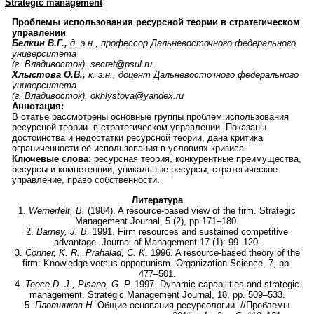
Strategic management
Проблемы использования ресурсной теории в стратегическом
управлении
Белкин В.Г.,
д. э.н., профессор Дальневосточного федерального
университета
(г. Владивосток), secret@psul.ru
Хлыстова О.В.,
к. э.н., доцент Дальневосточного федерального
университета
(г. Владивосток), okhlystova@yandex.ru
Аннотация:
В статье рассмотрены основные группы проблем использования
ресурсной теории в стратегическом управлении. Показаны
достоинства и недостатки ресурсной теории, дана критика
ограниченности её использования в условиях кризиса.
Ключевые слова:
ресурсная теория, конкурентные преимущества,
ресурсы и компетенции, уникальные ресурсы, стратегическое
управление, право собственности.
Литература
1.
Wernerfelt, B.
(1984). A resource-based view of the firm. Strategic
Management Journal, 5 (2), pp.171–180.
2.
Barney, J. B.
1991. Firm resources and sustained competitive
advantage. Journal of Management 17 (1): 99–120.
3.
Conner, K. R., Prahalad, C. K.
1996. A resource-based theory of the
firm: Knowledge versus opportunism. Organization Science, 7, pp.
477–501.
4.
Teece D. J., Pisano, G. P.
1997. Dynamic capabilities and strategic
management. Strategic Management Journal, 18, pp. 509–533.
5.
Плотников Н.
Общие основания ресурсологии. //Проблемы