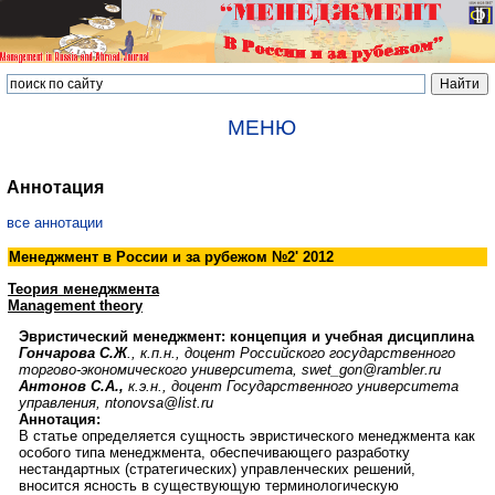
МЕНЮ
Аннотация
все аннотации
Менеджмент в России и за рубежом №2' 2012
Теория менеджмента
Management theory
Эвристический менеджмент: концепция и учебная дисциплина
Гончарова С.Ж
.,
к.п.н., доцент Российского государственного
торгово-экономического университета, swet_gon@rambler.ru
Антонов С.А.,
к.э.н., доцент Государственного университета
управления, ntonovsa@list.ru
Аннотация:
В статье определяется сущность эвристического менеджмента как
особого типа менеджмента, обеспечивающего разработку
нестандартных (стратегических) управленческих решений,
вносится ясность в существующую терминологическую