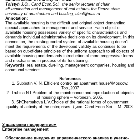
Tolstyh J.O.,
Cand.Econ.Sci., the senior lecturer of chair
«Examination and management of real estate» the Penza state
university of architecture and building, ulaol@mail.ru
Annotation:
The available housing is the difficult and original object demanding
special approaches to management and service. Each object of
available housing possesses variety of specific characteristics and
demands individual administrative decisions on its development. In this
connection, the existing control system of available housing doesn't
meet the requirements of the developed validity as continues to be
based on out-of-date principles of the uniform approach to all objects of
available housing and demands introduction of more progressive forms
and mechanisms in process of its functioning.
Keywords
: real estate, dwelling, management companies, housing and
communal services
Referenses
1. Subbotin V. N. Efficient control an apartment house//Moscow:
Top.,2007
2. Truhina N.I.Problem of the maintenance and reproduction of objects
of housing sphere – Voronezh, 2005.
3. ShCherbakova L.V.Choice of the rational forms of government
quality of activity of the enterprises: Дисс. Cand.Econ.Sci. – М: 2003.
Управление предприятием
Enterpris
e
management
Обоснование внедрения управленческого анализа в учетно-