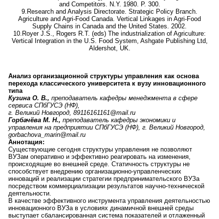
and Competitors. N.Y. 1980. P. 300.
9.Research and Analysis Directorate. Strategic Policy Branch.
Agriculture and Agri-Food Canada. Vertical Linkages in Agri-Food
Supply Chains in Canada and the United States. 2002.
10.Royer J.S., Rogers R.T. (eds) The industrialization of Agriculture:
Vertical Integration in the U.S. Food System, Ashgate Publishing Ltd,
Aldershot, UK.
Анализ организационной структуры управления как основа
перехода классического университета к вузу инновационного
типа
Кузина О. В.,
преподаватель кафедры менеджмента в сфере
сервиса СПбГУСЭ (НФ),
г. Великий Новгород, 89116161161@mail.ru
Горбачёва М. Н.,
преподаватель кафедры экономики и
управления на предприятии СПбГУСЭ (НФ), г. Великий Новгород,
gorbachova_marin@mail.ru
Аннотация:
Существующие сегодня структуры управления не позволяют
ВУЗам оперативно и эффективно реагировать на изменения,
происходящие во внешней среде. Статичность структуры не
способствует внедрению организационно-управленческих
инноваций и реализации стратегии предпринимательского ВУЗа
посредством коммерциализации результатов научно-технической
деятельности.
В качестве эффективного инструмента управления деятельностью
инновационного ВУЗа в условиях динамичной внешней среды
выступает сбалансированная система показателей и отлаженный