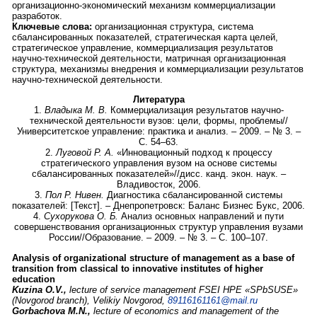
организационно-экономический механизм коммерциализации
разработок.
Ключевые слова:
организационная структура, система
сбалансированных показателей, стратегическая карта целей,
стратегическое управление, коммерциализация результатов
научно-технической деятельности, матричная организационная
структура, механизмы внедрения и коммерциализации результатов
научно-технической деятельности.
Литература
1.
Владыка М. В.
Коммерциализация результатов научно-
технической деятельности вузов: цели, формы, проблемы//
Университетское управление: практика и анализ. – 2009. – № 3. –
С. 54–63.
2.
Луговой Р. А.
«Инновационный подход к процессу
стратегического управления вузом на основе системы
сбалансированных показателей»//дисс. канд. экон. наук. –
Владивосток, 2006.
3.
Пол Р. Нивен.
Диагностика сбалансированной системы
показателей: [Текст]. – Днепропетровск: Баланс Бизнес Букс, 2006.
4.
Сухорукова О. Б.
Анализ основных направлений и пути
совершенствования организационных структур управления вузами
России//Образование. – 2009. – № 3. – С. 100–107.
Analysis of organizational structure of management as a base of
transition from classical to innovative institutes of higher
education
Kuzina O.V.,
lecture of service management FSEI HPE «SPbSUSE»
(Novgorod branch), Velikiy Novgorod,
89116161161@mail.ru
Gorbachova M.N.,
lecture of economics and management of the