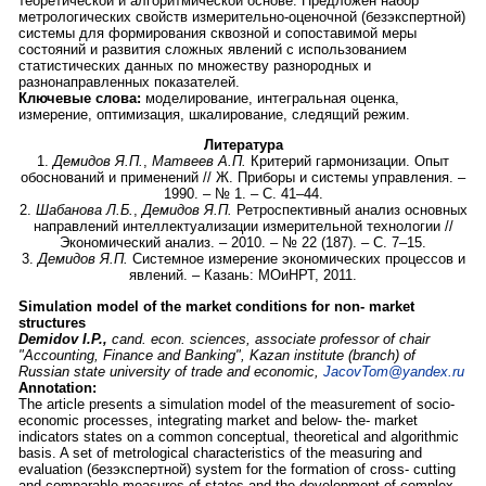
теоретической и алгоритмической основе. Предложен набор
метрологических свойств измерительно-оценочной (безэкспертной)
системы для формирования сквозной и сопоставимой меры
состояний и развития сложных явлений с использованием
статистических данных по множеству разнородных и
разнонаправленных показателей.
Ключевые слова:
моделирование, интегральная оценка,
измерение, оптимизация, шкалирование, следящий режим.
Литература
1.
Демидов Я.П.
,
Матвеев А.П.
Критерий гармонизации. Опыт
обоснований и применений // Ж. Приборы и системы управления. –
1990. – № 1. – С. 41–44.
2.
Шабанова Л.Б.
,
Демидов Я.П.
Ретроспективный анализ основных
направлений интеллектуализации измерительной технологии //
Экономический анализ. – 2010. – № 22 (187). – С. 7–15.
3.
Демидов Я.П.
Системное измерение экономических процессов и
явлений. – Казань: МОиНРТ, 2011.
Simulation model of the market conditions for non- market
structures
Demidov I.P.,
cand. econ. sciences,
associate professor of chair
"A
ccounting, Finance and Banking
",
Kazan
institute (branch) of
Russian state university of trade and economic,
JacovTom@yandex.ru
Annotation:
The article presents a simulation model of the measurement of socio-
economic processes, integrating market and below- the- market
indicators states on a common conceptual, theoretical and algorithmic
basis. A set of metrological characteristics of the measuring and
evaluation (безэкспертной) system for the formation of cross- cutting
and comparable measures of states and the development of complex