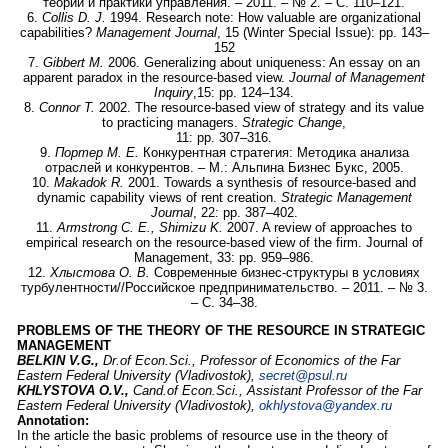
теории и практики управления. – 2011. – № 2. – С. 110–121.
6.
Collis D. J.
1994. Research note: How valuable are organizational
capabilities?
Management Journal
, 15 (Winter Special Issue): pp. 143–
152
7.
Gibbert M.
2006. Generalizing about uniqueness: An essay on an
apparent paradox in the resource-based view.
Journal of Management
Inquiry
,15: pp. 124–134.
8.
Connor T.
2002. The resource-based view of strategy and its value
to practicing managers.
Strategic Change
,
11: pp. 307–316.
9.
Портер М. Е.
Конкурентная стратегия: Методика анализа
отраслей и конкурентов. – М.: Альпина Бизнес Букс, 2005.
10.
Makadok R.
2001. Towards a synthesis of resource-based and
dynamic capability views of rent creation.
Strategic Management
Journal
, 22: pp. 387–402.
11.
Armstrong C. E., Shimizu K.
2007. A review of approaches to
empirical research on the resource-based view of the firm. Journal of
Management, 33: pp. 959–986.
12.
Хлыстова О. В.
Современные бизнес-структуры в условиях
турбулентности//Российское предпринимательство. – 2011. – № 3.
– С. 34–38.
PROBLEMS OF THE THEORY OF THE RESOURCE IN STRATEGIC
MANAGEMENT
BELKIN V.G.,
Dr.of Econ.Sci., Professor of Economics
of the Far
Eastern Federal University (Vladivostok),
secret@psul.ru
KHLYSTOVA O.V.,
Cand.of Econ.Sci., Assistant Professor of the Far
Eastern Federal University (Vladivostok),
okhlystova@yandex.ru
Annotation:
In the article the basic problems of resource use in the theory of