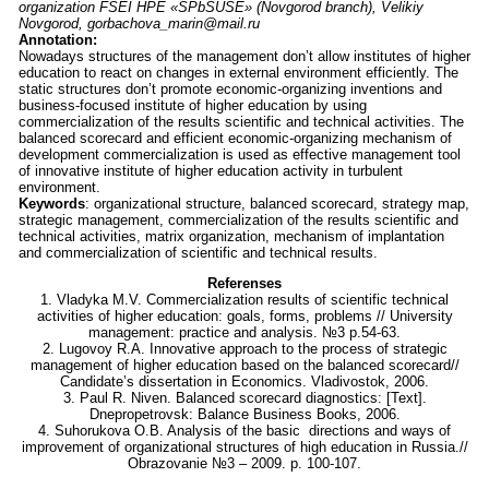
organization FSEI HPE «SPbSUSE» (Novgorod branch), Velikiy
Novgorod, gorbachova_marin@mail.ru
Annotation:
Nowadays structures of the management don’t allow institutes of higher
education to react on changes in external environment efficiently. The
static structures don’t promote economic-organizing inventions and
business-focused institute of higher education by using
commercialization of the results scientific and technical activities. The
balanced scorecard and efficient economic-organizing mechanism of
development commercialization is used as effective management tool
of innovative institute of higher education activity in turbulent
environment.
Keywords
: organizational structure, balanced scorecard, strategy map,
strategic management, commercialization of the results scientific and
technical activities, matrix organization, mechanism of implantation
and commercialization of scientific and technical results.
Referenses
1. Vladyka M.V. Commercialization results of scientific technical
activities of higher education: goals, forms, problems // University
management: practice and analysis. №3 p.54-63.
2. Lugovoy R.A. Innovative approach to the process of strategic
management of higher education based on the balanced scorecard//
Candidate’s dissertation in Economics. Vladivostok, 2006.
3. Paul R. Niven. Balanced scorecard diagnostics: [Text].
Dnepropetrovsk: Balance Business Books, 2006.
4. Suhorukova O.B. Analysis of the basic directions and ways of
improvement of organizational structures of high education in Russia.//
Obrazovanie №3 – 2009. p. 100-107.