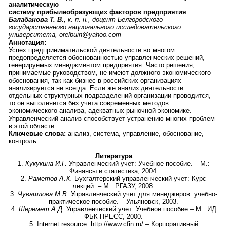
аналитическую
систему прибылеобразующих факторов предприятия
Балабанова Т. В.,
к. п. н., доцент Белгородского
государственного национального исследовательского
университета, orelbuin@yahoo.com
Аннотация:
Успех предпринимательской деятельности во многом
предопределяется обоснованностью управленческих решений,
генерируемых менеджментом предприятия. Часто решения,
принимаемые руководством, не имеют должного экономического
обоснования, так как бизнес в российских организациях
анализируется не всегда. Если же анализ деятельности
отдельных структурных подразделений организации проводится,
то он выполняется без учета современных методов
экономического анализа, адекватных рыночной экономике.
Управленческий анализ способствует устранению многих проблем
в этой области.
Ключевые слова:
анализ, система, управление, обоснование,
контроль.
Литература
1.
Кукукина И.Г.
Управленческий учет: Учебное пособие. – М.:
Финансы и статистика, 2004.
2.
Раметов А.Х.
Бухгалтерский управленческий учет: Курс
лекций. – М.: РГАЗУ, 2008.
3.
Чувашлова М.В.
Управленческий учет для менеджеров: учебно-
практическое пособие. – Ульяновск, 2003.
4.
Шеремет А.Д.
Управленческий учет: Учебное пособие – М.: ИД
ФБК-ПРЕСС, 2000.
5. Internet resource: http://www.cfin.ru/ – Корпоративный