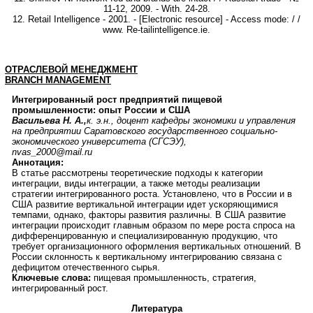
11-12, 2009. - With. 24-28.
12. Retail Intelligence - 2001. - [Electronic resource] - Access mode: / /
www. Re-tailintelligence.ie.
ОТРАСЛЕВОЙ
МЕНЕДЖМЕНТ
BRANCH
MANAGEMENT
Интегрированный
рост
предприятий
пищевой
промышленности: опыт России и США
Васильева Н. А.,
к. э.н., доцент кафедры экономики и управления
на предприятии Саратовского государственного социально-
экономического университета (СГСЭУ),
nvas_2000@mail.ru
Аннотация:
В статье рассмотрены теоретические подходы к категории
интеграции, виды интеграции, а также методы реализации
стратегии интегрированного роста. Установлено, что в России и в
США развитие вертикальной интеграции идет ускоряющимися
темпами, однако, факторы развития различны. В США развитие
интеграции происходит главным образом по мере роста спроса на
дифференцированную и специализированную продукцию, что
требует организационного оформления вертикальных отношений. В
России склонность к вертикальному интегрированию связана с
дефицитом отечественного сырья.
Ключевые слова:
пищевая промышленность, стратегия,
интегрированный рост.
Литература