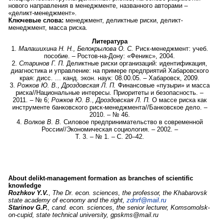
нового направления в менеджменте, названного авторами –
«деликт-менеджмент».
Ключевые слова:
менеджмент, деликтные риски, деликт-
менеджмент, масса риска.
Литература
1.
Малашихина Н. Н., Белокрылова О. С.
Риск-менеджмент: учеб.
пособие. – Ростов-на-Дону: «Феникс», 2004.
2.
Старинов Г. П.
Деликтные риски организаций: идентификация,
диагностика и управление: на примере предприятий Хабаровского
края: дисс. … канд. экон. наук: 08.00.05. – Хабаровск, 2009.
3.
Рожков Ю. В., Дроздовская Л. П.
Финансовые «пузыри» и масса
риска//Национальные интересы. Приоритеты и безопасность. –
2011. – № 6;
Рожков Ю. В
.,
Дроздовская Л. П.
О массе риска как
инструменте банковского риск-менеджмента//Банковское дело. –
2010. – № 46.
4.
Волков В. В.
Силовое предпринимательство в современной
России//Экономическая социология. – 2002. –
Т. 3. – № 1. – С. 20–42.
About delikt-management formation as branches of scientific
knowledge
Rozhkov Y.V.
,
The Dr. econ. sciences, the professor, the Khabarovsk
state academy of economy and the right,
zdnrf@mail.ru
Starinov G.P.
, cand. econ. sciences, the senior lecturer, Komsomolsk-
on-cupid, state technical university,
gpskms@mail.ru