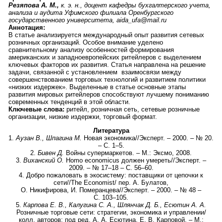
Резяпова А. М.,
к. э. н., доцент кафедры бухгалтерского учета,
анализа и аудита Уфимского филиала Оренбургского
государственного университета, aida_ufa@mail.ru
Аннотация:
В статье анализируется международный опыт развития сетевых
розничных организаций. Особое внимание уделено
сравнительному анализу особенностей формирования
американских и западноевропейских ритейлеров с выделением
ключевых факторов их развития. Статья направлена на решение
задачи, связанной с установлением взаимосвязи между
совершенствованием торговых технологий и развитием политики
«низких издержек». Выделенные в статье основные этапы
развития мировых ритейлеров способствуют лучшему пониманию
современных тенденций в этой области.
Ключевые слова:
ритейл, розничная сеть, сетевые розничные
организации, низкие издержки, торговый формат.
Литература
1.
Аузан В., Шпагина М.
Новая экономика//Эксперт. – 2000. – № 20.
– С. 1–5.
2.
Бивен Д.
Войны супермаркетов. – М.: Эксмо, 2008.
3.
Виханский О.
Homo economicus должен умереть//Эксперт. –
2009. – № 17–18 – С. 56–60.
4. Добро пожаловать в экосистему: поставщики от цепочки к
сети//The Economist/ пер. А. Булатов,
О. Никифирова, И. Померанцева//Эксперт. – 2000. – № 48 –
С. 103–105.
5.
Карпова Е. В., Калугина С. А., Шлянчак Д. Б., Есютин А. А.
Розничные торговые сети: стратегии, экономика и управлении/
колл. авторов; под ред. А. А. Есютина, Е. В. Карповой. – М.: