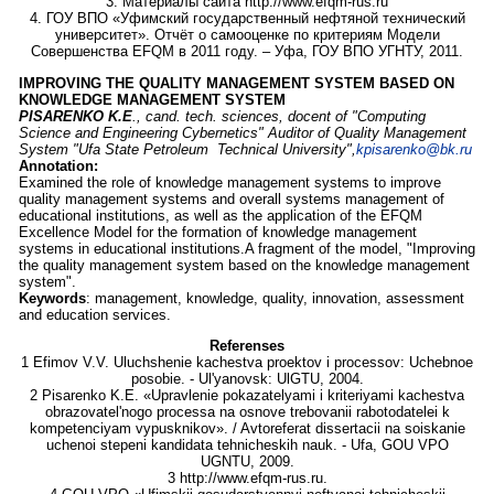
3. Материалы сайта http://www.efqm-rus.ru
4. ГОУ ВПО «Уфимский государственный нефтяной технический
университет». Отчёт о самооценке по критериям Модели
Совершенства EFQM в 2011 году. – Уфа, ГОУ ВПО УГНТУ, 2011.
IMPROVING THE QUALITY MANAGEMENT SYSTEM BASED ON
KNOWLEDGE MANAGEMENT SYSTEM
PISARENKO K.E
., cand. tech. sciences, docent of "Computing
Science and Engineering Cybernetics" Auditor of Quality Management
System "Ufa State Petroleum Technical University",
kpisarenko@bk.ru
Annotation:
Examined the role of knowledge management systems to improve
quality management systems and overall systems management of
educational institutions, as well as the application of the EFQM
Excellence Model for the formation of knowledge management
systems in educational institutions.A fragment of the model, "Improving
the quality management system based on the knowledge management
system".
Keywords
: management, knowledge, quality, innovation, assessment
and education services.
Referenses
1 Efimov V.V. Uluchshenie kachestva proektov i processov: Uchebnoe
posobie. - Ul'yanovsk: UlGTU, 2004.
2 Pisarenko K.E. «Upravlenie pokazatelyami i kriteriyami kachestva
obrazovatel'nogo processa na osnove trebovanii rabotodatelei k
kompetenciyam vypusknikov». / Avtoreferat dissertacii na soiskanie
uchenoi stepeni kandidata tehnicheskih nauk. - Ufa, GOU VPO
UGNTU, 2009.
3 http://www.efqm-rus.ru.