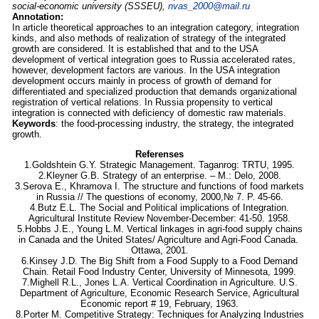
social-economic university (SSSEU),
nvas_2000@mail.ru
Annotation:
In article theoretical approaches to an integration category, integration
kinds, and also methods of realization of strategy of the integrated
growth are considered. It is established that and to the USA
development of vertical integration goes to Russia accelerated rates,
however, development factors are various. In the USA integration
development occurs mainly in process of growth of demand for
differentiated and specialized production that demands organizational
registration of vertical relations. In Russia propensity to vertical
integration is connected with deficiency of domestic raw materials.
Keywords
: the food-processing industry, the strategy, the integrated
growth.
Referenses
1.Goldshtein G.Y. Strategic Management. Taganrog: TRTU, 1995.
2.Kleyner G.B. Strategy of an enterprise. – М.: Delo, 2008.
3.Serova E., Khramova I. The structure and functions of food markets
in Russia // The questions of economy, 2000,№ 7. P. 45-66.
4.Butz E.L. The Social and Political implications of Integration.
Agricultural Institute Review November-December: 41-50. 1958.
5.Hobbs J.E., Young L.M. Vertical linkages in agri-food supply chains
in Canada and the United States/ Agriculture and Agri-Food Canada.
Ottawa, 2001.
6.Kinsey J.D. The Big Shift from a Food Supply to a Food Demand
Chain. Retail Food Industry Center, University of Minnesota, 1999.
7.Mighell R.L., Jones L.A. Vertical Coordination in Agriculture. U.S.
Department of Agriculture, Economic Research Service, Agricultural
Economic report # 19, February, 1963.
8.Porter M. Competitive Strategy: Techniques for Analyzing Industries