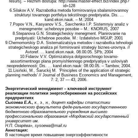
resurs]. – Rezhim dostupa: http://www.master-effect.biz/index.php?
id=128
6.Silakov A.V. Razrabotka metoda formirovaniya sbalansirovannoy
strukturyi tovarnogo portfelya tekstilnogo predpriyatia. Dis. …
kand.ekon.nauk. – M.:2004
7.Popov V.N., Kasyanov V.S., Savchenko I.P. Sistemnyiy analiz v
menegmente: uchebnoye posobie – M.: KNORUS, 2007
8.Stepanova G.N. Strategicheskiy menegment. Planirovanie na
predpriyatii: Uchebnoe posobie. M.: Izdatelstvo MGUP, 2001
9.Chernomorskiy D.A. Sistematizatsiya metodov i razrabotka tehnologii
strategicheskogo analiza pri formirovanii strategiy biznes-urovnya. //
Avtoref. ... kand.ekon.nauk. 08.00.05. SPb, 2004
10.Fidarov V.V. Optimizatsiya dolgosrochnogo tovarno-
assortimentnogo plana promyishlennogo predpriyatiya v usloviyah
neopredelennosti: Dis. … kand.ekon.nauk: 08.00.05. – Tambov, 2004.
11.Lisiński, M., Šaruckij M. 'Principles of the application of strategic
planning methods' // Journal of Business Economics and Management,
7: 2, 37 — 43, 2006.
Энергетический менеджмент – ключевой инструмент
реализации политики энергосбережения на российских
предприятиях
Сысоева Е.А.,
к., э., н., доцент кафедры статистики
экономического факультета феде-рального государственного
бюджетного образовательного учреждения высшего
профессионального образования «Мордовский государственный
университет им.
Н.П. Огарёва», sysoewa@mail.ru
Аннотация:
В настоящее время повышение энергоэффективности