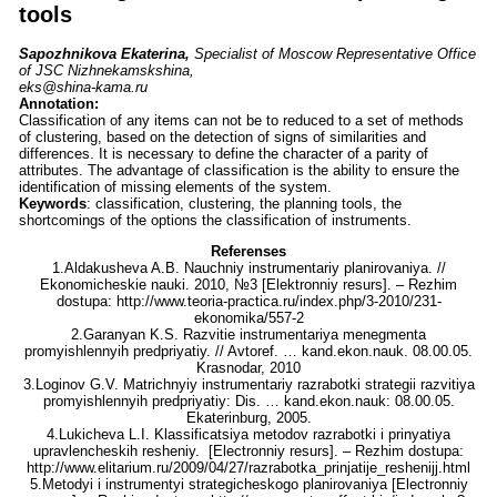
tools
Sapozhnikova Ekaterina,
Specialist of Moscow Representative Office
of JSC Nizhnekamskshina,
eks@shina-kama.ru
Annotation:
Classification of any items can not be to reduced to a set of methods
of clustering, based on the detection of signs of similarities and
differences. It is necessary to define the character of a parity of
attributes. The advantage of classification is the ability to ensure the
identification of missing elements of the system.
Keywords
: classification, clustering, the planning tools, the
shortcomings of the options the classification of instruments.
Referenses
1.Aldakusheva A.B. Nauchniy instrumentariy planirovaniya. //
Ekonomicheskie nauki. 2010, №3 [Elektronniy resurs]. – Rezhim
dostupa: http://www.teoria-practica.ru/index.php/3-2010/231-
ekonomika/557-2
2.Garanyan K.S. Razvitie instrumentariya menegmenta
promyishlennyih predpriyatiy. // Avtoref. … kand.ekon.nauk. 08.00.05.
Krasnodar, 2010
3.Loginov G.V. Matrichnyiy instrumentariy razrabotki strategii razvitiya
promyishlennyih predpriyatiy: Dis. … kand.ekon.nauk: 08.00.05.
Ekaterinburg, 2005.
4.Lukicheva L.I. Klassificatsiya metodov razrabotki i prinyatiya
upravlencheskih resheniy. [Electronniy resurs]. – Rezhim dostupa:
http://www.elitarium.ru/2009/04/27/razrabotka_prinjatije_reshenijj.html
5.Metodyi i instrumentyi strategicheskogo planirovaniya [Electronniy