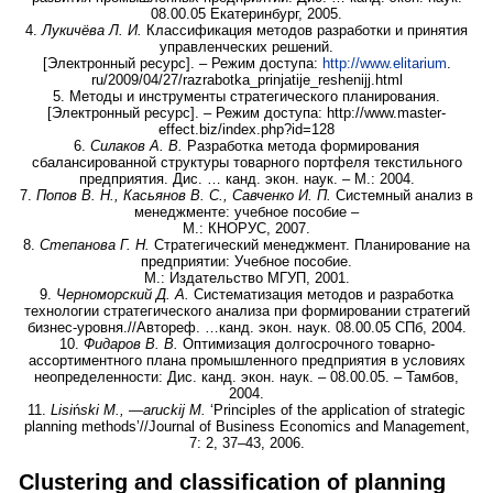
08.00.05 Екатеринбург, 2005.
4.
Лукичёва Л. И.
Классификация методов разработки и принятия
управленческих решений.
[Электронный ресурс]. – Режим доступа:
http://www.elitarium
.
ru/2009/04/27/razrabotka_prinjatije_reshenijj.html
5. Методы и инструменты стратегического планирования.
[Электронный ресурс]. – Режим доступа: http://www.master-
effect.biz/index.php?id=128
6.
Силаков А. В.
Разработка метода формирования
сбалансированной структуры товарного портфеля текстильного
предприятия. Дис. … канд. экон. наук. – М.: 2004.
7.
Попов В. Н., Касьянов В. С., Савченко И. П.
Системный анализ в
менеджменте: учебное пособие –
М.: КНОРУС, 2007.
8.
Степанова Г. Н.
Стратегический менеджмент. Планирование на
предприятии: Учебное пособие.
М.: Издательство МГУП, 2001.
9.
Черноморский Д. А.
Систематизация методов и разработка
технологии стратегического анализа при формировании стратегий
бизнес-уровня.//Автореф. …канд. экон. наук. 08.00.05 СПб, 2004.
10.
Фидаров В. В.
Оптимизация долгосрочного товарно-
ассортиментного плана промышленного предприятия в условиях
неопределенности: Дис. канд. экон. наук. – 08.00.05. – Тамбов,
2004.
11.
Lisi
ń
ski M., —aruckij M.
‘Principles of the application of strategic
planning methods’//Journal of Business Economics and Management,
7: 2, 37–43, 2006.
Clustering and classification of planning