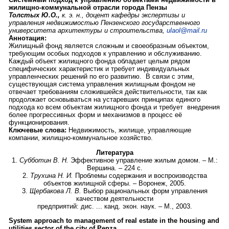
жилищно-коммунальной отрасли города Пензы
Толстых Ю.О.,
к. э. н., доцент кафедры экспертизы и
управления недвижимостью Пензенского государственного
университета архитектуры и строительства,
ulaol@mail.ru
Аннотация:
Жилищный фонд является сложным и своеобразным объектом,
требующим особых подходов к управлению и обслуживанию.
Каждый объект жилищного фонда обладает целым рядом
специфических характеристик и требует индивидуальных
управленческих решений по его развитию. В связи с этим,
существующая система управления жилищным фондом не
отвечает требованиям сложившейся действительности, так как
продолжает основываться на устаревших принципах единого
подхода ко всем объектам жилищного фонда и требует внедрения
более прогрессивных форм и механизмов в процесс её
функционирования.
Ключевые слова:
Недвижимость, жилище, управляющие
компании, жилищно-коммунальное хозяйство.
Литература
1.
Субботин В. Н.
Эффективное управление жилым домом. – М.:
Вершина. – 224 с.
2.
Трухина Н. И.
Проблемы содержания и воспроизводства
объектов жилищной сферы. – Воронеж, 2005.
3.
Щербакова Л. В.
Выбор рациональных форм управления
качеством деятельности
предприятий: дис. ... канд. экон. наук. – М., 2003.
System approach to management
of real estate in the housing and
utilities sector
of the city of Penza