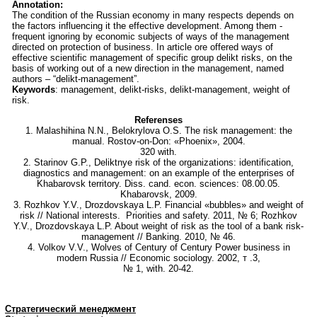
Annotation:
The condition of the Russian economy in many respects depends on
the factors influencing it the effective development. Among them -
frequent ignoring by economic subjects of ways of the management
directed on protection of business. In article ore offered ways of
effective scientific management of specific group delikt risks, on the
basis of working out of a new direction in the management, named
authors – “delikt-management”.
Keywords
: management, delikt-risks, delikt-management, weight of
risk.
Referenses
1. Malashihina N.N., Belokrylova O.S. The risk management: the
manual. Rostov-on-Don: «Phoenix», 2004.
320 with.
2. Starinov G.P., Deliktnye risk of the organizations: identification,
diagnostics and management: on an example of the enterprises of
Khabarovsk territory. Diss. cand. econ. sciences: 08.00.05.
Khabarovsk, 2009.
3. Rozhkov Y.V., Drozdovskaya L.P. Financial «bubbles» and weight of
risk // National interests. Priorities and safety. 2011, № 6; Rozhkov
Y.V., Drozdovskaya L.P. About weight of risk as the tool of a bank risk-
management // Banking. 2010, № 46.
4. Volkov V.V., Wolves of Century of Century Power business in
modern Russia // Economic sociology. 2002, т .3,
№ 1, with. 20-42.
Стратегический менеджмент