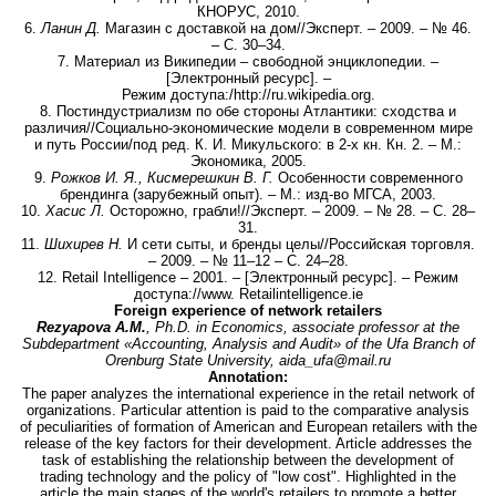
КНОРУС, 2010.
6.
Ланин Д.
Магазин с доставкой на дом//Эксперт. – 2009. – № 46.
– С. 30–34.
7. Материал из Википедии – свободной энциклопедии. –
[Электронный ресурс]. –
Режим доступа:/http://ru.wikipedia.org.
8. Постиндустриализм по обе стороны Атлантики: сходства и
различия//Социально-экономические модели в современном мире
и путь России/под ред. К. И. Микульского: в 2-х кн. Кн. 2. – М.:
Экономика, 2005.
9.
Рожков И. Я., Кисмерешкин В. Г.
Особенности современного
брендинга (зарубежный опыт). – М.: изд-во МГСА, 2003.
10.
Хасис Л.
Осторожно, грабли!//Эксперт. – 2009. – № 28. – С. 28–
31.
11.
Шихирев Н.
И сети сыты, и бренды целы//Российская торговля.
– 2009. – № 11–12 – С. 24–28.
12. Retail Intelligence – 2001. – [Электронный ресурс]. – Режим
доступа://www. Retailintelligence.ie
Foreign experience of network retailers
Rezyapova A.M.
, Ph.D. in Economics, associate professor at the
Subdepartment «Accounting, Analysis and Audit» of the Ufa Branch of
Orenburg State University, aida_ufa@mail.ru
Annotation:
The paper analyzes the international experience in the retail network of
organizations. Particular attention is paid to the comparative analysis
of peculiarities of formation of American and European retailers with the
release of the key factors for their development. Article addresses the
task of establishing the relationship between the development of
trading technology and the policy of "low cost". Highlighted in the
article the main stages of the world's retailers to promote a better