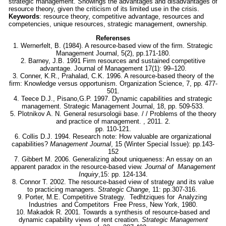
strategic management. Showings the advantages and disadvantages of
resource theory, given the criticism of its limited use in the crisis.
Keywords
: resource theory, competitive advantage, resources and
competencies, unique resources, strategic management, ownership.
Referenses
1. Wernerfelt, B. (1984). A resource-based view of the firm. Strategic
Management Journal, 5(2), pp.171-180.
2. Barney, J.B. 1991 Firm resources and sustained competitive
advantage. Journal of Management 17(1): 99–120.
3. Conner, K.R., Prahalad, C.K. 1996. A resource-based theory of the
firm: Knowledge versus opportunism. Organization Science, 7, pp. 477-
501.
4. Teece D.J., Pisano,G.P. 1997. Dynamic capabilities and strategic
management. Strategic Management Journal, 18, pp. 509-533.
5. Plotnikov A. N. General resursologii base. / / Problems of the theory
and practice of management. , 2011. 2.
pp. 110-121.
6. Collis D.J. 1994. Research note: How valuable are organizational
capabilities?
Management Journal
, 15 (Winter Special Issue): pp.143-
152
7. Gibbert M. 2006. Generalizing about uniqueness: An essay on an
apparent paradox in the resource-based view.
Journal of Management
Inquiry
,15: pp. 124-134.
8. Connor T. 2002. The resource-based view of strategy and its value
to practicing managers.
Strategic Change
, 11: pp.307-316.
9. Porter, M.E. Competitive Strategy. Tedhtziques for Analyzing
Industries and Competitors Free Press, New York, 1980.
10. Makadok R. 2001. Towards a synthesis of resource-based and
dynamic capability views of rent creation.
Strategic Management