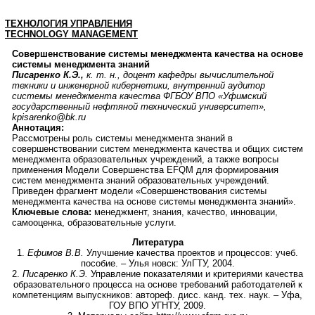
ТЕХНОЛОГИЯ УПРАВЛЕНИЯ
TECHNOLOGY
MANAGEMENT
Совершенствование системы менеджмента качества на основе
системы менеджмента знаний
Писаренко К.Э.,
к. т. н., доцент кафедры вычислительной
техники и инженерной кибернетики, внутренний аудитор
системы менеджмента качества ФГБОУ ВПО «Уфимский
государственный нефтяной технический университет»,
kpisarenko@bk.ru
Аннотация:
Рассмотрены роль системы менеджмента знаний в
совершенствовании систем менеджмента качества и общих систем
менеджмента образовательных учреждений, а также вопросы
применения Модели Совершенства EFQM для формирования
систем менеджмента знаний образовательных учреждений.
Приведен фрагмент модели «Совершенствования системы
менеджмента качества на основе системы менеджмента знаний».
Ключевые слова:
менеджмент, знания, качество, инновации,
самооценка, образовательные услуги.
Литература
1.
Ефимов В.В.
Улучшение качества проектов и процессов: учеб.
пособие. – Улья новск: УлГТУ, 2004.
2.
Писаренко К.Э.
Управление показателями и критериями качества
образовательного процесса на основе требований работодателей к
компетенциям выпускников: автореф. дисс. канд. тех. наук. – Уфа,
ГОУ ВПО УГНТУ, 2009.