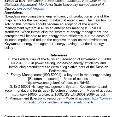
Sysoeva E.A
., candidate of Economics, associate Professor in the
Statistics department, Mordovia State University named after N.P.
Ogarev,
sysoewa@mail.ru
Annotation:
Nowadays improving the energy efficiency of production is one of the
major aims for the managers in industrial enterprises. The main tool for
solving this problem should become an adoption of the energy
management system in Russian enterprises meeting ISO 50001
standards. When introducing the system of energy management, the
enterprise will be able to use energy more efficiently, cut the costs of
its consumption and reduce the negative impact on the environment
Keywords:
energy management, energy saving, standard, energy
policy
Referenses
. 1. The Federal Law of the Russian Federation of November 23, 2009.
№ 261-FZ «On power saving, increasing energy efficiency and
introducing amendments to certain legislative acts of the Russian
Federation».
2. Energy Management (ISO 50001) - a key tool in the energy saving
[Electronic resource]. - Mode of access:
http://www.energokonf.ru/index.php?id=51.
3. ISO 50001 «Energy management System. Requirements and
recommendations for its use» [Electronic resource]. - Mode of access:
http://www.14000.ru/projects/16001/BS-EN-16001-2009-rus.pdf.
4. Management [Electronic resource]. - Mode of access:
http://www.e-
profaudit.ru/for-the-client/energomenedzhment/
.
Системный подход к управлению объектами недвижимости в