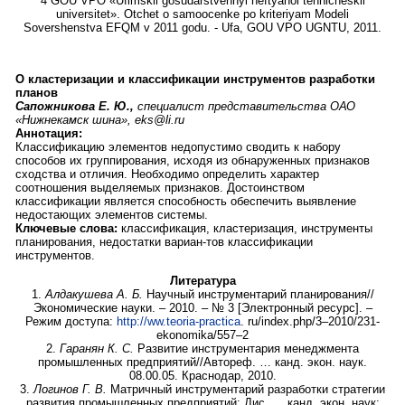
4 GOU VPO «Ufimskii gosudarstvennyi neftyanoi tehnicheskii
universitet». Otchet o samoocenke po kriteriyam Modeli
Sovershenstva EFQM v 2011 godu. - Ufa, GOU VPO UGNTU, 2011.
О кластеризации и классификации инструментов разработки
планов
Сапожникова Е. Ю.,
специалист представительства ОАО
«Нижнекамск шина», eks@li.ru
Аннотация:
Классификацию элементов недопустимо сводить к набору
способов их группирования, исходя из обнаруженных признаков
сходства и отличия. Необходимо определить характер
соотношения выделяемых признаков. Достоинством
классификации является способность обеспечить выявление
недостающих элементов системы.
Ключевые слова:
классификация, кластеризация, инструменты
планирования, недостатки вариан-тов классификации
инструментов.
Литература
1.
Алдакушева А. Б.
Научный инструментарий планирования//
Экономические науки. – 2010. – № 3 [Электронный ресурс]. –
Режим доступа:
http://ww.teoria-practica
. ru/index.php/3–2010/231-
ekonomika/557–2
2.
Гаранян К. С.
Развитие инструментария менеджмента
промышленных предприятий//Автореф. … канд. экон. наук.
08.00.05. Краснодар, 2010.
3.
Логинов Г. В.
Матричный инструментарий разработки стратегии
развития промышленных предприятий: Дис. … канд. экон. наук: