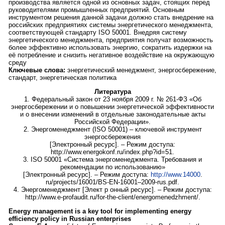
производства является одной из основных задач, стоящих перед
руководителями промышленных предприятий. Основным
инструментом решения данной задачи должно стать внедрение на
российских предприятиях системы энергетического менеджмента,
соответствующей стандарту ISO 50001. Внедряя систему
энергетического менеджмента, предприятия получат возможность
более эффективно использовать энергию, сократить издержки на
её потребление и снизить негативное воздействие на окружающую
среду
Ключевые слова:
энергетический менеджмент, энергосбережение,
стандарт, энергетическая политика
Литература
1. Федеральный закон от 23 ноября 2009 г. № 261-ФЗ «Об
энергосбережении и о повышении энергетической эффективности
и о внесении изменений в отдельные законодательные акты
Российской Федерации».
2. Энергоменеджмент (ISO 50001) – ключевой инструмент
энергосбережения
[Электронный ресурс]. – Режим доступа:
http://www.energokonf.ru/index.php?id=51.
3. ISO 50001 «Система энергоменеджмента. Требования и
рекомендации по использованию»
[Электронный ресурс]. – Режим доступа:
http://www.14000
.
ru/projects/16001/BS-EN-16001–2009-rus.pdf.
4. Энергоменеджмент [Элект р онный ресурс]. – Режим доступа:
http://www.e-profaudit.ru/for-the-client/energomenedzhment/.
Energy management is a key tool for implementing energy
efficiency policy in Russian enterprises