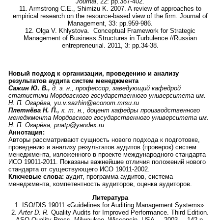
Journal
, 22: pp.387-402.
11. Armstrong C.E., Shimizu K. 2007. A review of approaches to
empirical research on the resource-based view of the firm. Journal of
Management, 33: pp.959-986.
12. Olga V. Khlystova. Conceptual Framework for Strategic
Management of Business Structures in Turbulence //Russian
entrepreneurial. 2011, 3: pp.34-38.
Новый подход к организации, проведению и анализу
результатов аудита систем менеджмента
Сажин Ю. В.,
д. э. н., профессор, заведующий кафедрой
статистики Мордовского государственного университета им.
Н. П. Огарёва, yu.v.sazhin@econom.mrsu.ru
Плетнёва Н. П.,
к. т. н., доцент кафедры производственного
менеджмента Мордовского государственного университета им.
Н. П. Огарёва, pnatp@yandex.ru
Аннотация:
Авторы рассматривают сущность нового подхода к подготовке,
проведению и анализу результатов аудитов (проверок) систем
менеджмента, изложенного в проекте международного стандарта
ИСО 19011-2011. Показаны важнейшие отличия положений нового
стандарта от существующего ИСО 19011-2002.
Ключевые слова:
аудит, программа аудитов, система
менеджмента, компетентность аудиторов, оценка аудиторов.
Литература
1. ISO/DIS 19011 «Guidelines for Auditing Management Systems».
2.
Arter D. R.
Quality Audits for Improved Performance. Third Edition.
ASQ Quality Press, Milwaukee, Wisconsin, USA. – 2003. – 142 p.