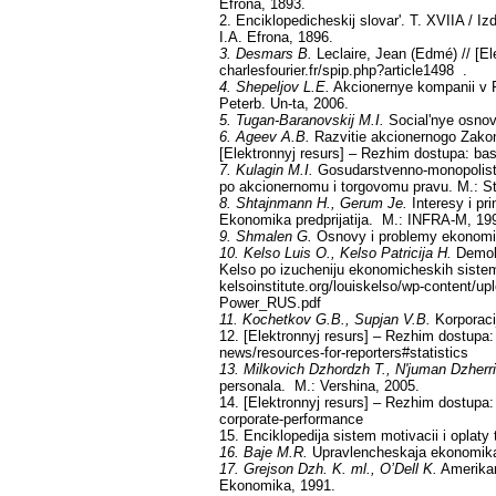
Efrona, 1893.
2. Enciklopedicheskij slovar'. Т. XVIIA / Izd
I.A. Efrona, 1896.
3. Desmars B.
Leclaire, Jean (Edmé) // [El
charlesfourier.fr/spip.php?article1498 .
4. Shepeljov L.E.
Akcionernye kompanii v R
Peterb. Un-ta, 2006.
5. Tugan-Baranovskij M.I.
Social'nye osnov
6. Ageev A.B.
Razvitie akcionernogo Zakono
[Elektronnyj resurs] – Rezhim dostupa: bas
7. Kulagin M.I.
Gosudarstvenno-monopolistich
po akcionernomu i torgovomu pravu. M.: St
8. Shtajnmann H., Gerum Je.
Interesy i pri
Ekonomika predprijatija. M.: INFRA-M, 19
9. Shmalen G.
Osnovy i problemy ekonomiki 
10. Kelso Luis O., Kelso Patricija H.
Demokr
Kelso po izucheniju ekonomicheskih sistem
kelsoinstitute.org/louiskelso/wp-content
Power_RUS.pdf
11. Kochetkov G.B., Supjan V.B.
Korporaci
12. [Elektronnyj resurs] – Rezhim dostupa
news/resources-for-reporters#statistics
13. Milkovich Dzhordzh T., N'juman Dzherr
personala. M.: Vershina, 2005.
14. [Elektronnyj resurs] – Rezhim dostupa:
corporate-performance
15. Enciklopedija sistem motivacii i oplaty
16. Baje M.R.
Upravlencheskaja ekonomika 
17. Grejson Dzh. K. ml., O’Dell K.
Amerikan
Ekonomika, 1991.