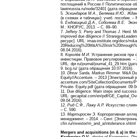
поглощений в России // Политическое об
lawinrussia.ru/node/32401 (дата обращени
5.
Эскиндаров М.А., Беляева И.Ю., Жда
(в схемах и таблицах): учеб. пособие. –
6.
Ендовицкий Д.А., Соболева В.Е.
Экон
М.: КНОРУС, 2013. – С. 89–90.
7.
Jeffery S. Perry
and
Thomas J.
Herd. Me
improved due diligence // Straregy&Leader
ресурс]. URL: imaa-institute.org/docs/
20Reducing%20M&A%20risk%20through%20
08.04.2016).
8.
Королёв М.И.
Устранение рисков при 
инвестиции. Правовое регулирование. – 
URL: dpr.ru/journal/journal_41_29.htm (да
9. bcg.ru/ (дата обращения 10.07.2016).
10.
Dhruv Sarda, Markus Rimmer.
M&A Due 
Equity//Accenture. – 2013 [Электронный 
accenture.com/SiteCollectionDocuments/P
Private- Equity.pdf (дата обращения: 09.0
11. Due diligence: Main steps and success
URL: gecapital.com/en/pdf/GE_Capital_Ov
09.04.2016).
12.
Рид С.Ф., Лажу А.Р.
Искусство слиян
– С. 590.
13.
Мартиросян Э.
Корпоративная аллер
менеджмент. – 2014. – Сент. [Электронн
cfin.ru/investor/m_and_a/intolerance.shtm
Mergers and acquisitions (m & a) in th
Kozhevina O.V.,
doctor of Economics, Dir