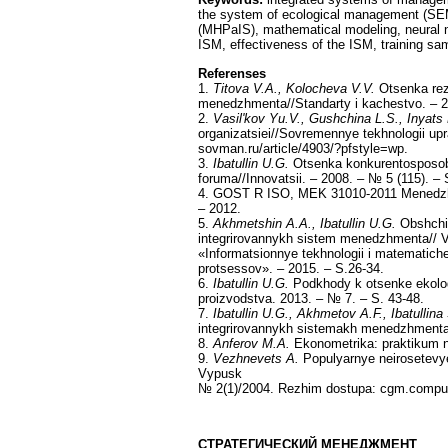
the system of ecological management (SEM)
(MHPaIS), mathematical modeling, neural ne
ISM, effectiveness of the ISM, training sa
Referenses
1.
Titova V.A., Kolocheva V.V.
Otsenka rezu
menedzhmenta//Standarty i kachestvo. – 20
2.
Vasil'kov Yu.V., Gushchina L.S., Inyats
organizatsiei//Sovremennye tekhnologii up
sovman.ru/article/4903/?pfstyle=wp.
3.
Ibatullin U.G.
Otsenka konkurentosposobn
foruma//Innovatsii. – 2008. – № 5 (115). – 
4. GOST R ISO, MEK 31010-2011 Menedzhmen
– 2012.
5.
Akhmetshin A.A., Ibatullin U.G.
Obshchii
integrirovannykh sistem menedzhmenta// V
«Informatsionnye tekhnologii i matematich
protsessov». – 2015. – S.26-34.
6.
Ibatullin U.G.
Podkhody k otsenke ekolog
proizvodstva. 2013. – № 7. – S. 43-48.
7.
Ibatullin U.G., Akhmetov A.F., Ibatullina
integrirovannykh sistemakh menedzhmenta 
8.
Anferov M.A.
Ekonometrika: praktikum 
9.
Vezhnevets A.
Populyarnye neirosetevye 
Vypusk
№ 2(1)/2004. Rezhim dostupa: cgm.compute
СТРАТЕГИЧЕСКИЙ
МЕНЕДЖМЕНТ