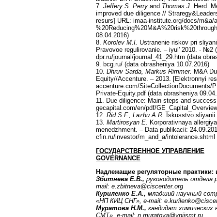
7.
Jeffery S. Perry
and
Thomas J.
Herd. Me
improved due diligence // Straregy&Leaders
resurs] URL: imaa-institute.org/docs/m&
%20Reducing%20M&A%20risk%20through%2
08.04.2016)
8.
Korolev M.I.
Ustranenie riskov pri sliyani
Pravovoe regulirovanie. – iyul' 2010. - №2 
dpr.ru/journal/journal_41_29.htm (data obr
9. bcg.ru/ (data obrasheniya 10.07.2016)
10.
Dhruv Sarda, Markus Rimmer.
M&A Due 
Equity//Accenture. – 2013. [Elektronnyi re
accenture.com/SiteCollectionDocuments/P
Private-Equity.pdf (data obrasheniya 09.04
11. Due diligence: Main steps and success 
gecapital.com/en/pdf/GE_Capital_Overview
12.
Rid S.F., Lazhu A.R.
Iskusstvo sliyani
13.
Martirosyan E.
Korporativnaya allergiya
menedzhment. – Data publikacii: 24.09.2014
cfin.ru/investor/m_and_a/intolerance.shtml
ГОСУДАРСТВЕННОЕ УПРАВЛЕНИЕ
GOVERNANCE
Надлежащие регуляторные практики: 
Збитнева Е.В.,
руководитель отдела 
mail: e.zbitneva@ciscenter.org
Куриленко Е.А.,
младший научный сотр
«НП КИЦ СНГ»,
e
-
mail
:
e
.
kurilenko
@
cisce
Муратова Н.М.,
кандидат химических 
СМТ»,
e
-
mail
:
n
.
muratova
@
vniismt
.
ru