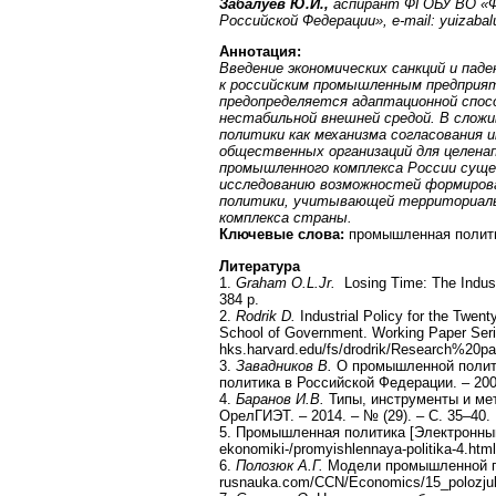
Забалуев Ю.И.,
аспирант ФГОБУ ВО «
Российской Федерации»,
e
-
mail
:
yuizabal
Аннотация
:
Введение экономических санкций и пад
к российским промышленным предприя
предопределяется адаптационной спос
нестабильной внешней средой. В слож
политики как механизма согласования и
общественных организаций для целенап
промышленного комплекса России сущ
исследованию возможностей формирова
политики, учитывающей территориаль
комплекса страны.
Ключевые слова:
промышленная полити
Литература
1.
Graham O.L.Jr.
Losing Time: The Indust
384 p.
2.
Rodrik D.
Industrial Policy for the Twent
School of Government. Working Paper Ser
hks.harvard.edu/fs/drodrik/Research%20p
3.
Завадников В.
О промышленной полити
политика в Российской Федерации. – 2007
4.
Баранов И.В.
Типы, инструменты и ме
ОрелГИЭТ. – 2014. – № (29). – С. 35–40.
5. Промышленная политика [Электронный 
ekonomiki-/promyishlennaya-politika-4.html
6.
Полозюк А.Г.
Модели промышленной по
rusnauka.com/CCN/Economics/15_polozju