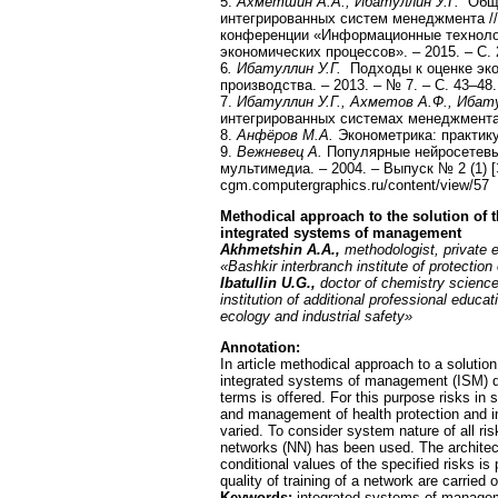
5.
Ахметшин А.А., Ибатуллин У.Г.
Общи
интегрированных систем менеджмента /
конференции «Информационные техноло
экономических процессов». – 2015. – С. 
6
. Ибатуллин У.Г.
Подходы к оценке эко
производства. – 2013. – № 7. – С. 43–48.
7.
Ибатуллин У.Г., Ахметов А.Ф., Ибат
интегрированных системах менеджмента /
8.
Анфёров М.А.
Эконометрика: практику
9.
Вежневец А.
Популярные нейросетевы
мультимедиа. – 2004. – Выпуск № 2 (1) 
cgm.computergraphics.ru/content/view/57
Methodical approach to the solution of t
integrated systems of management
Akhmetshin A.A.,
methodologist, private e
«Bashkir interbranch institute of protection
Ibatullin U.G.,
doctor of chemistry sciences
institution of additional professional educat
ecology and industrial safety»
Annotation:
In article methodical approach to a solution
integrated systems of management (ISM) due
terms is offered. For this purpose risks 
and management of health protection and in
varied. To consider system nature of all ri
networks (NN) has been used. The architect
conditional values of the specified risks is
quality of training of a network are carried o
Keywords:
integrated systems of manage