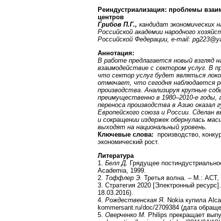
Реиндустриализация: проблемы вза
центров
Грибов П.Г.,
кандидат экономических н
Российской академии народного хозяйс
Российской Федерации, e-mail: pg223@y
Аннотация
:
В работе предлагается новый взгляд н
взаимодействие с сектором услуг. В 
что сектор услуг будет являться локо
отмечает, что сегодня наблюдается р
производства. Анализируя крупные соб
преимущественно в 1980–2010-е годы, 
переноса производства в Азию оказал 
Европейского союза и России. Сделан 
и сокращении издержек обернулась ма
выходят на национальный уровень.
Ключевые слова:
производство, конку
экономический рост.
Литература
1.
Белл Д.
Грядущее постиндустриальное
Academia, 1999.
2.
Тоффлер Э.
Третья волна. – М.: АСТ, 
3. Стратегия 2020 [Электронный ресурс]. 
18.03.2016).
4.
Рождественская Я.
Nokia купила Alca
kommersant.ru/doc/2709384 (дата обращен
5.
Оверченко М.
Philips прекращает выпу