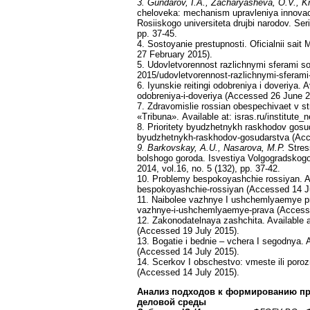
3. Gundarov, I.A., Zacharyasheva, O.V., Kr
cheloveka: mechanism upravleniya innovaci
Rosiiskogo universiteta drujbi narodov. Ser
pp. 37-45.
4. Sostoyanie prestupnosti. Oficialnii sai
27 February 2015).
5. Udovletvorennost razlichnymi sferami sot
2015/udovletvorennost-razlichnymi-sferami
6. Iyunskie reitingi odobreniya i doveriya. A
odobreniya-i-doveriya (Accessed 26 June 2
7. Zdravomislie rossian obespechivaet v st
«Tribuna».
Available at: isras.ru/institut
8. Prioritety byudzhetnykh raskhodov gosuda
byudzhetnykh-raskhodov-gosudarstva (Acc
9. Barkovskay, A.U., Nasarova, M.P.
Stres
bolshogo goroda. Isvestiya Volgogradskog
2014, vol.16, no. 5 (132), pp. 37-42.
10. Problemy bespokoyashchie rossiyan. Av
bespokoyashchie-rossiyan (Accessed 14 Ju
11. Naibolee vazhnye I ushchemlyaemye pra
vazhnye-i-ushchemlyaemye-prava (Accesse
12. Zakonodatelnaya zashchita. Available 
(Accessed 19 July 2015).
13. Bogatie i bednie – vchera I segodnya.
(Accessed 14 July 2015).
14. Scerkov I obschestvo: vmeste ili poro
(Accessed 14 July 2015).
Анализ подходов к формированию п
деловой среды