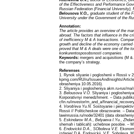
of the Effectiveness and Performance Gove
Russian Federation (Financial University)
Belousova V.O.,
graduate student of the F
University under the Government of the Ru
Annotation
:
The article provides an overview of the ma
abroad. The factors that influence in the c
of inefficiency M & A transactions. Compar
growth and decline of the economy carried 
proved that M & A deals were one of the to
konkurentosposobsnosti companies.
Keywords:
mergers and acquisitions (M & 
the company’s strategy.
Referenses
1. Rynok sliyanie i pogloshenii v Rossii v 
kpmg.com/RU/ru/IssuesAndInsights/Articl
obrasheniya 10.05.2016).
2. Sliyaniya i poglosheniya akm.ru›rus/ma/
3.
Belousova V.O.
Sliyaniya i poglosheniy
Korporativnyi menedzhment. – Data publikac
cfin.ru/investor/m_and_a/financial_recover
4.
Vorob'eva Yu.N.
Sostoyanie i perspektivy
Rossii // Politicheskoe obrazovanie. – Data
lawinrussia.ru/node/32401 (data obrasheni
5.
Eskindarov M.A., Belyaeva I.Yu., Zhda
shemah i tablicah): uchebnoe posobie. – 
6.
Endovickii D.A., SOboleva V.E.
Ekonomic
izdanie/ D.A. Endovickii, V.E. Soboleva. 