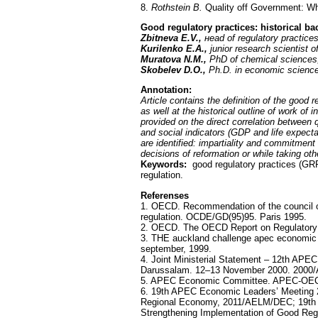
8.
Rothstein B.
Quality off Government: Wha
Good regulatory practices: historical b
Zbitneva
Е
.V.,
н
ead of regulatory practi
Kurilenko
Е
.A.,
junior research scientist
Muratova N.M.,
PhD of chemical sciences
Skobelev D.O.,
Ph.D. in economic scienc
Annotation:
Article contains the definition of the good
as well at the historical outline of work o
provided on the direct correlation between 
and social indicators (GDP and life expectan
are identified: impartiality and commitment 
decisions of reformation or while taking oth
Keywords:
good regulatory practices (GR
regulation.
Referenses
1. OECD. Recommendation of the council of
regulation. OCDE/GD(95)95. Paris 1995.
2. OECD. The OECD Report on Regulatory 
3. THE auckland challenge apec economic 
september, 1999.
4. Joint Ministerial Statement – 12th APE
Darussalam. 12–13 November 2000. 200
5. APEC Economic Committee. APEC-OECD 
6. 19th APEC Economic Leaders’ Meeting 
Regional Economy, 2011/AELM/DEC; 19th 
Strengthening Implementation of Good Re