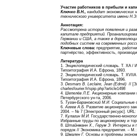
Участие работников в прибыли и кап
Ключко В.Н.,
кандидат экономических 
технического университета имени Н.Э
Аннотация:
Рассмотрена история появления и раз
капитале предприятий. Проанализиров
Германии и США, а также в дореволюци
подобных систем на современных росс
Ключевые слова:
предприятие, работни
партнёрство, эффективность, производи
Литература
1. Энциклопедический словарь. Т. XA / 
Типоитография И.А. Ефрона, 1893.
2. Энциклопедический словарь. Т. XVIIA 
Типоитография И.А. Ефрона, 1896.
3.
Desmars B. Leclaire, Jean (Edmé)
// [
charlesfourier.fr/spip.php?article1498
4.
Шепелёв Л.Е.
Акционерные компании в
Петербургского ун-та, 2006.
5.
Туган-Барановский М.И.
Социальные ос
6.
Агеев А.Б.
Развитие акционерного зак
2004. – № 7 [Электронный ресурс]. URL: 
7.
Кулагин М.И.
Государственно-монопол
Избранные труды по акционерному и торго
8.
Штайнманн Х., Герум Э.
Интересы и п
порядок // Экономика предприятия. – М.
9.
Шмален Г.
Основы и проблемы экономи