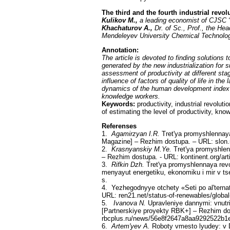
The third and the fourth industrial revo
Kulikov M.,
a leading economist of CJSC 
Khachaturov A.,
Dr. of Sc., Prof., the He
Mendeleyev University Chemical Technolo
Annotation:
The article is devoted to finding solutions
generated by the new industrialization for
assessment of productivity at different s
influence of factors of quality of life in th
dynamics of the human development index o
knowledge workers.
Keywords:
productivity, industrial revol
of estimating the level of productivity, k
Referenses
1.
Agamirzyan I.R.
Tret'ya promyshlennaya
Magazine] – Rezhim dostupa. – URL: slon.
2.
Krasnyanskiy M.Ye.
Tret'ya promyshlenn
– Rezhim dostupa. - URL: kontinent.org/ar
3.
Rifkin Dzh.
Tret'ya promyshlennaya revo
menyayut energetiku, ekonomiku i mir v tse
s.
4. Yezhegodnyye otchety «Seti po al'terna
URL: ren21.net/status-of-renewables/global-
5.
Ivanova N.
Upravleniye dannymi: vnutri
[Partnerskiye proyekty RBK+] – Rezhim do
rbcplus.ru/news/56e8f2647a8aa9292522b1
6.
Artem'yev A.
Roboty vmesto lyudey: v