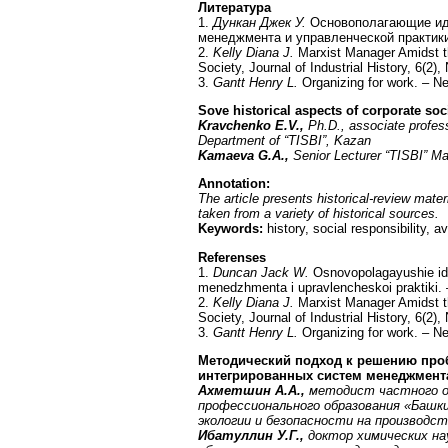
Литература
1.
Дункан Джек У.
Основополагающие иде
менеджмента и управленческой практики.
2.
Kelly Diana J.
Marxist Manager Amidst th
Society, Journal of Industrial History, 6(2
3.
Gantt Henry L.
Organizing for work. – N
Sove historical aspects of corporate soci
Kravchenko E.V.,
Ph.D., associate profe
Department of “TISBI”, Kazan
Kamaeva G.A.,
Senior Lecturer “TISBI” 
Annotation:
The article presents historical-review materi
taken from a variety of historical sources.
Keywords:
history, social responsibility, a
Referenses
1.
Duncan Jack W.
Osnovopolagayushie id
menedzhmenta i upravlencheskoi praktiki. 
2.
Kelly Diana J.
Marxist Manager Amidst th
Society, Journal of Industrial History, 6(2
3.
Gantt Henry L.
Organizing for work. – N
Методический подход к решению пр
интегрированных систем менеджмент
Ахметшин А.А.,
методист частного о
профессионального образования «Башк
экологии и безопасности на производс
Ибатуллин У.Г.,
доктор химических на