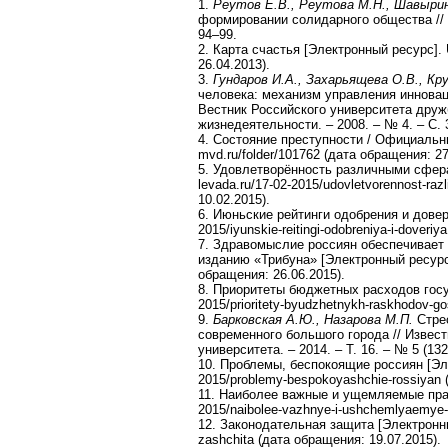
1.
Реутов Е.В., Реутова М.Н., Шавырин
формировании солидарного общества // 
94–99.
2. Карта счастья [Электронный ресурс].
26.04.2013).
3.
Гундаров И.А., Захарьящева О.В., Кр
человека: механизм управления инновац
Вестник Российского университета друж
жизнедеятельности. – 2008. – № 4. – С. 
4. Состояние преступности / Официальн
mvd.ru/folder/101762 (дата обращения: 27
5. Удовлетворённость различными сфер
levada.ru/17-02-2015/udovletvorennost-raz
10.02.2015).
6. Июньские рейтинги одобрения и довери
2015/iyunskie-reitingi-odobreniya-i-doveri
7. Здравомыслие россиян обеспечивает 
изданию «Трибуна» [Электронный ресурс].
обращения: 26.06.2015).
8. Приоритеты бюджетных расходов госуд
2015/prioritety-byudzhetnykh-raskhodov-g
9.
Барковская А.Ю., Назарова М.П.
Стре
современного большого города // Извест
университета. – 2014. – Т. 16. – № 5 (132
10. Проблемы, беспокоящие россиян [Эле
2015/problemy-bespokoyashchie-rossiyan 
11. Наиболее важные и ущемляемые права
2015/naibolee-vazhnye-i-ushchemlyaemye-
12. Законодательная защита [Электронный
zashchita (дата обращения: 19.07.2015).