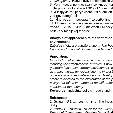
7.
Сухарев О.
Национальноe богатство и 
8. Регулирование иностранных инвестици
college.ru/xbooks/xbook178/book/index/in
9. Инструменты регулирования внешней 
ved.gov.ru/reg/tools
10. Инструмент прорыва // ExpertOnline. 
11. Принят закон о промышленной полит
Урала. – 2015. – Янв. [Электронный ресурс
politike-v-rossijskoj-federacii
Analysis of approaches to the formation
environment
Zabaluev Y.I.,
a graduate student, The Fed
Education “Financial University under the 
Annotation
:
Introduction of anti-Russian economic sanct
industry, the effectiveness of which is now
generated unstable external environment. I
as a mechanism for reconciling the interests
organizations to regulate economic develop
article is devoted to the exploration of the p
policy that takes into account specific territ
complex of the country.
Keywords:
industrial policy, models and i
Referenses
1.
Graham O.L.Jr.
Losing Time: The Indust
384 p.
2.
Rodrik D.
Industrial Policy for the Twent
School of Government. Working Paper Serie