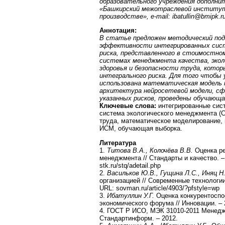
образовательного учреждения дополни
«Башкирский межотраслевой институт 
производстве»,
e
-
mail
:
ibatullin
@
bmipk
.
r
Аннотация:
В статье предложен методический по
эффективности интегрированных сист
риска, представленного в стоимостном
системах менеджмента качества, эко
здоровья и безопасности труда, кот
интегрального риска. Для того чтобы 
использована математическая модель 
архитектура нейросетевой модели, сф
указанных рисков, проведены обучающа
Ключевые слова:
интегрированные сис
система экологического менеджмента (
труда, математическое моделирование, 
ИСМ, обучающая выборка.
Литература
1.
Титова В.А., Колочёва В.В.
Оценка р
менеджмента // Стандарты и качество. – 
stk.ru/stq/adetail.php
2.
Васильков Ю.В., Гущина Л.С., Иняц Н
организацией // Современные технологии
URL: sovman.ru/article/4903/?pfstyle=wp
3.
Ибатуллин У.Г.
Оценка конкурентоспо
экономического форума // Инновации. – 2
4. ГОСТ Р ИСО, МЭК 31010-2011 Менеджм
Стандартинформ. – 2012.