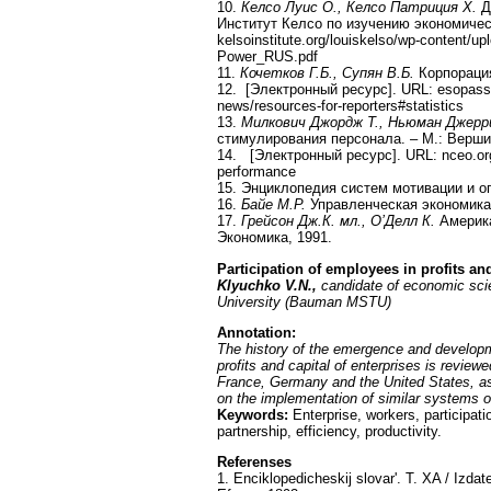
10.
Келсо Луис О., Келсо Патриция Х.
Д
Институт Келсо по изучению экономичес
kelsoinstitute.org/louiskelso/wp-content
Power_RUS.pdf
11.
Кочетков Г.Б., Супян В.Б.
Корпорация
12. [Электронный ресурс]. URL: esopasso
news/resources-for-reporters#statistics
13.
Милкович Джордж Т., Ньюман Джерр
стимулирования персонала. – М.: Верши
14. [Электронный ресурс]. URL: nceo.org/
performance
15. Энциклопедия систем мотивации и оп
16.
Байе М.Р.
Управленческая экономика 
17.
Грейсон Дж.К. мл., О’Делл К.
Америка
Экономика, 1991.
Participation of employees in profits an
Klyuchko V.N.,
candidate of economic sc
University (Bauman MSTU)
Annotation:
The history of the emergence and developm
profits and capital of enterprises is revi
France, Germany and the United States, as
on the implementation of similar systems 
Keywords:
Enterprise, workers, participati
partnership, efficiency, productivity.
Referenses
1. Enciklopedicheskij slovar'. Т. XA / Izdate