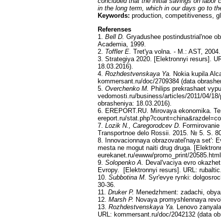
concluded that the initial savings on labor 
in the long term, which in our days go to the
Keywords:
production, competitiveness, g
Referenses
1.
Bell D.
Gryadushee postindustrial'noe ob
Academia, 1999.
2.
Toffler E.
Tret'ya volna. - M.: AST, 2004.
3. Strategiya 2020. [Elektronnyi resurs]. U
18.03.2016).
4.
Rozhdestvenskaya Ya.
Nokia kupila Alca
kommersant.ru/doc/2709384 (data obrashen
5.
Overchenko M.
Philips prekrashaet vypu
vedomosti.ru/business/articles/2011/04/18
obrasheniya: 18.03.2016).
6. EREPORT.RU. Mirovaya ekonomika. Temp
ereport.ru/stat.php?count=china&razdel=co
7.
Lozik N., Caregorodcev D.
Formirovanie 
Transportnoe delo Rossii. 2015. № 5. S. 8
8. Innovacionnaya obrazovatel'naya set': 
mesta ne mogut naiti drug druga. [Elektron
eurekanet.ru/ewww/promo_print/20585.html 
9.
Solopenko A.
Deval'vaciya evro okazhet 
Evropy. [Elektronnyi resurs]. URL: rubaltic
10.
Subbotina M.
Syr'evye rynki: dolgosro
30-36.
11.
Druker P.
Menedzhment: zadachi, obyazan
12.
Marsh P.
Novaya promyshlennaya revolyu
13.
Rozhdestvenskaya Ya.
Lenovo zanyala
URL: kommersant.ru/doc/2042132 (data obr