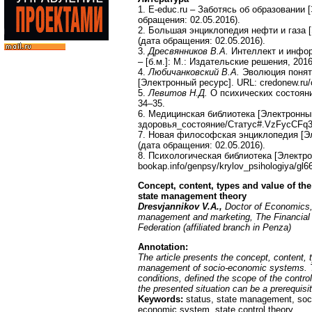
1. E-educ.ru – Заботясь об образовании [
обращения: 02.05.2016).
2. Большая энциклопедия нефти и газа [
(дата обращения: 02.05.2016).
3.
Дресвянников В.А.
Интеллект и инфор
– [б.м.]: М.: Издательские решения, 2016
4.
Любичанковский В.А.
Эволюция понят
[Электронный ресурс]. URL: credonew.ru/c
5.
Левитов Н.Д.
О психических состояни
34–35.
6. Медицинская библиотека [Электронный 
здоровья_состояние/Статус#.VzFycCFq3g
7. Новая философская энциклопедия [Элек
(дата обращения: 02.05.2016).
8. Психологическая библиотека [Электро
bookap.info/genpsy/krylov_psihologiya/gl
Concept, content, types and value of t
state management theory
Dresvjannikov V.A.,
Doctor of Economics,
management and marketing, The Financial 
Federation (affiliated branch in Penza)
Annotation:
The article presents the concept, content, t
management of socio-economic systems. Th
conditions, defined the scope of the contro
the presented situation can be a prerequisi
Keywords:
status, state management, soci
economic system, state control theory.