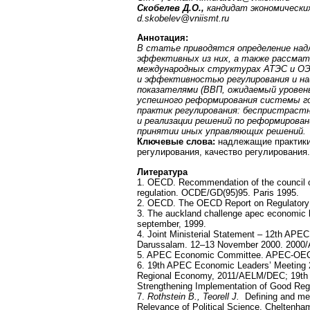
Скобелев Д.О.,
кандидат экономически
d
.
skobelev
@
vniismt
.
ru
Аннотация:
В статье приводятся определение над
эффективных из них, а также рассмат
международных структурах АТЭС и ОЭ
и эффективностью регулирования и на
показателями (ВВП, ожидаемый уровен
успешного реформирования системы го
практик регулирования: беспристраст
и реализации решений по реформирова
принятии иных управляющих решений.
Ключевые слова:
надлежащие практики
регулирования, качество регулирования.
Литература
1. OECD. Recommendation of the council of
regulation. OCDE/GD(95)95. Paris 1995.
2. OECD. The OECD Report on Regulatory 
3. The auckland challenge apec economic l
september, 1999.
4. Joint Ministerial Statement – 12th APE
Darussalam. 12–13 November 2000. 200
5. APEC Economic Committee. APEC-OECD 
6. 19th APEC Economic Leaders’ Meeting 
Regional Economy, 2011/AELM/DEC; 19th 
Strengthening Implementation of Good Re
7.
Rothstein B., Teorell J.
Defining and mea
Relevance of Political Science. Cheltenha