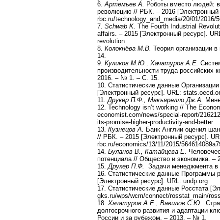
6.
Артемьев А.
Роботы вместо людей: 
революцию // РБК. – 2016 [Электронный 
rbc.ru/technology_and_media/20/01/2016
7.
Schwab K.
The Fourth Industrial Revolu
affairs. – 2015 [Электронный ресурс]. URL: 
revolution
8.
Колокнёва М.В.
Теория организации в в
14.
9.
Куликов М.Ю., Хачатуров А.Е.
Систем
производительности труда российских к
2016. – № 1. – С. 15.
10. Статистические данные Организации
[Электронный ресурс]. URL: stats.oecd.o
11.
Друкер П.Ф., Макъярелло Дж.А.
Мене
12. Technology isn’t working // The Econ
economist.com/news/special-report/21621237-
its-promise-higher-productivity-and-better
13.
Кузнецов А.
Банк Англии оценил шанс
// РБК. – 2015 [Электронный ресурс]. UR
rbc.ru/economics/13/11/2015/564614089a
14.
Буланов В., Катайцева Е.
Человечес
потенциала // Общество и экономика. – 2
15.
Друкер П.Ф.
Задачи менеджмента в X
16. Статистические данные Программы 
[Электронный ресурс]. URL: undp.org
17. Статистические данные Росстата [Эл
gks.ru/wps/wcm/connect/rosstat_main/rosst
18.
Хачатуров А.Е., Вавилов С.Ю.
Страт
долгосрочного развития и адаптации кл
России и за рубежом. – 2013. – № 1.