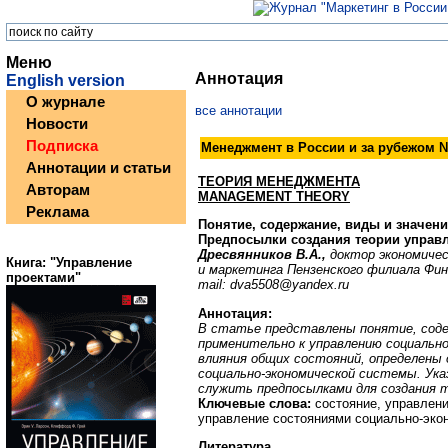
Меню
Аннотация
English version
О журнале
все аннотации
Новости
Подписка
Менеджмент в России и за рубежом №
Аннотации и статьи
ТЕОРИЯ МЕНЕДЖМЕНТА
Авторам
MANAGEMENT THEORY
Реклама
Понятие, содержание, виды и значени
Предпосылки создания теории управ
Дресвянников В.А.,
доктор экономиче
Книга: "Управление
и маркетинга Пензенского филиала Фи
проектами"
mail: dva5508@yandex.ru
Аннотация:
В статье представлены понятие, соде
применительно к управлению социально
влияния общих состояний, определены
социально-экономической системы. Ук
служить предпосылками для создания 
Ключевые слова:
состояние, управлен
управление состояниями социально-эко
Литература