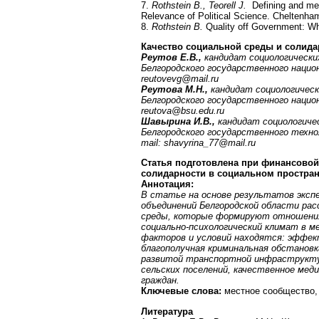
7.
Rothstein B., Teorell J.
Defining and mea
Relevance of Political Science. Cheltenha
8.
Rothstein B.
Quality off Government: Wha
Качество социальной среды и солида
Реутов Е.В.,
кандидат социологически
Белгородского государственного нацио
reutovevg@mail.ru
Реутова М.Н.,
кандидат социологичес
Белгородского государственного нацио
reutova
@
bsu
.
edu
.
ru
Шавырина И.В.,
кандидат социологиче
Белгородского государственного техн
mail
:
shavyrina
_77@
mail
.
ru
Статья подготовлена при финансовой
солидарности в социальном пространс
Аннотация:
В статье на основе результатов экс
объединений Белгородской области ра
среды, которые формируют отношения
социально-психологический климат в м
факторов и условий находятся: эффек
благополучная криминальная обстановк
развитой транспортной инфраструкту
сельских поселений, качественное мед
граждан.
Ключевые слова:
местное сообщество,
Литература