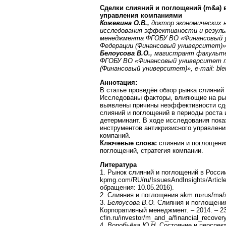
Сделки слияний и поглощений (
m
&
a
)
управления компаниями
Кожевина О.В.,
доктор экономических 
исследования эффективности и резул
менеджмента ФГОБУ ВО «Финансовый 
Федерации (Финансовый университет)
Белоусова В.О.,
магистрант факульте
ФГОБУ ВО «Финансовый университет п
(Финансовый университет)»,
e
-
mail
:
ble
Аннотация
:
В статье проведён обзор рынка слияний
Исследованы факторы, влияющие на рын
выявлены причины неэффективности сд
слияний и поглощений в периоды роста 
детерминант. В ходе исследования пока
инструментов антикризисного управлени
компаний.
Ключевые слова:
слияния и поглощения
поглощений, стратегия компании.
Литература
1. Рынок слияний и поглощений в России
kpmg.com/RU/ru/IssuesAndInsights/Articl
обращения: 10.05.2016).
2. Слияния и поглощения akm.ru›rus/ma/s
3.
Белоусова В.О.
Слияния и поглощения
Корпоративный менеджмент. – 2014. – 23
cfin.ru/investor/m_and_a/financial_recove
4.
Воробьёва Ю.Н.
Состояние и перспект