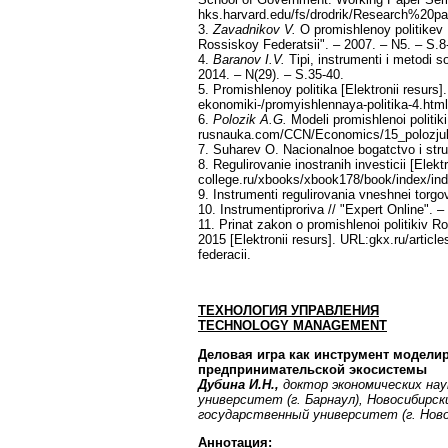
hks.harvard.edu/fs/drodrik/Research%20p
3.
Zavadnikov V.
O promishlenoy politikev R
Rossiskoy Federatsii". – 2007. – N5. – S.8
4.
Baranov I.V.
Tipi, instrumenti i metodi s
2014. – N(29). – S.35-40.
5. Promishlenoy politika [Elektronii resurs
ekonomiki-/promyishlennaya-politika-4.html
6.
Polozik A.G.
Modeli promishlenoi politiki
rusnauka.com/CCN/Economics/15_polozju
7. Suharev О. Nacionalnoe bogatctvo i stru
8. Regulirovanie inostranih investicii [Elekt
college.ru/xbooks/xbook178/book/index/in
9. Instrumenti regulirovania vneshnei torgov
10. Instrumentiproriva // "Expert Online". –
11. Prinat zakon o promishlenoi politikiv R
2015 [Elektronii resurs]. URL:gkx.ru/article
federacii.
ТЕХНОЛОГИЯ УПРАВЛЕНИЯ
TECHNOLOGY
MANAGEMENT
Деловая игра как инструмент модели
предпринимательской экосистемы
Дубина И.Н.,
доктор экономических на
университет (г. Барнаул), Новосибирс
государственный университет (г. Ново
Аннотация
: