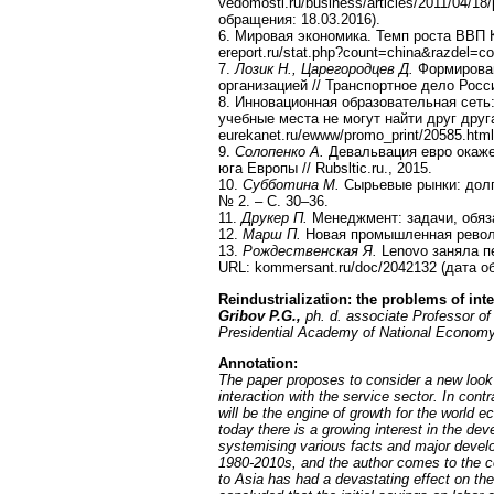
vedomosti.ru/business/articles/2011/04/18
обращения: 18.03.2016).
6. Мировая экономика. Темп роста ВВП 
ereport.ru/stat.php?count=china&razdel=c
7.
Лозик Н., Царегородцев Д.
Формирован
организацией // Транспортное дело Росси
8. Инновационная образовательная сеть
учебные места не могут найти друг друг
eurekanet.ru/ewww/promo_print/20585.html
9.
Солопенко А.
Девальвация евро окаже
юга Европы // Rubsltic.ru., 2015.
10.
Субботина М.
Сырьевые рынки: долго
№ 2. – С. 30–36.
11.
Друкер П.
Менеджмент: задачи, обяза
12.
Марш П.
Новая промышленная револю
13.
Рождественская Я.
Lenovo заняла п
URL: kommersant.ru/doc/2042132 (дата о
Reindustrialization: the problems of int
Gribov P.G.,
ph. d. associate Professor o
Presidential Academy of National Economy
Annotation
:
The paper proposes to consider a new look 
interaction with the service sector. In cont
will be the engine of growth for the world e
today there is a growing interest in the de
systemising various facts and major develo
1980-2010s, and the author comes to the co
to Asia has had a devastating effect on t