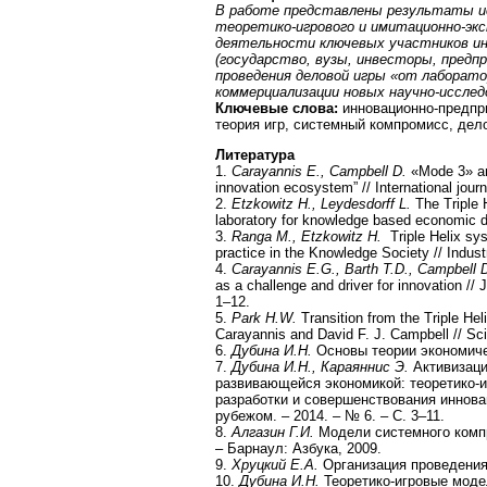
В работе представлены результаты и
теоретико-игрового и имитационно-экс
деятельности ключевых участников и
(государство, вузы, инвесторы, предп
проведения деловой игры «от лаборатор
коммерциализации новых научно-исслед
Ключевые слова:
инновационно-предпр
теория игр, системный компромисс, дело
Литература
1.
Carayannis E., Campbell D.
«Mode 3» and
innovation ecosystem” // International jou
2.
Etzkowitz H., Leydesdorff L.
The Triple H
laboratory for knowledge based economic 
3.
Ranga M., Etzkowitz H.
Triple Helix sys
practice in the Knowledge Society // Indus
4.
Carayannis E.G., Barth T.D., Campbell D
as a challenge and driver for innovation // 
1–12.
5.
Park H.W.
Transition from the Triple Hel
Carayannis and David F. J. Campbell // Sc
6.
Дубина И.Н.
Основы теории экономичес
7.
Дубина И.Н., Караяннис Э.
Активизаци
развивающейся экономикой: теоретико-
разработки и совершенствования иннова
рубежом. – 2014. – № 6. – С. 3–11.
8.
Алгазин Г.И.
Модели системного комп
– Барнаул: Азбука, 2009.
9.
Хруцкий Е.А.
Организация проведения 
10.
Дубина И.Н.
Теоретико-игровые моде