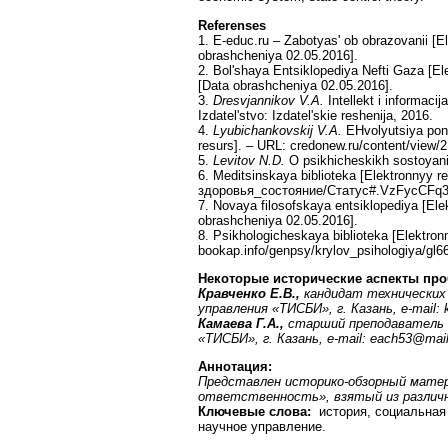
Referenses
1. E-educ.ru – Zabotyas' ob obrazovanii [E
obrashcheniya 02.05.2016].
2. Bol'shaya Entsiklopediya Nefti Gaza [El
[Data obrashcheniya 02.05.2016].
3.
Dresvjannikov V.A.
Intellekt i informaci
Izdatel'stvo: Izdatel'skie reshenija, 2016.
4.
Lyubichankovskij V.
А
.
EHvolyutsiya pony
resurs]. – URL: credonew.ru/content/view/2
5.
Levitov N.D.
O psikhicheskikh sostoyani
6. Meditsinskaya biblioteka [Elektronnyy re
здоровья_состояние/Статус#.VzFycCFq3gM
7. Novaya filosofskaya entsiklopediya [Elek
obrashcheniya 02.05.2016].
8. Psikhologicheskaya biblioteka [Elektron
bookap.info/genpsy/krylov_psihologiya/gl6
Некоторые исторические аспекты про
Кравченко Е.В.,
кандидат технических
управления «ТИСБИ», г. Казань,
e
-
mail
:
Камаева Г.А.,
старший преподаватель
«ТИСБИ», г. Казань, e-mail: each53@mail
Аннотация:
Представлен историко-обзорный матер
ответственность», взятый из различн
Ключевые слова:
история, социальная 
научное управление.