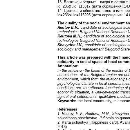
13. Богатые и бедные – вчера и сегодня 
id=236&uid=115317 (дата обращения: 14.0
14. Церковь и общество: вместе или пор
id=236&uid=115295 (дата обращения: 14.0
The quality of the social environment an
Reutov E.V.,
candidate of sociological sci
technologies Belgorod National Research U
Reutova M.N.,
candidate of sociological s
technologies Belgorod National Research U
Shavyrina I.V.,
candidate of sociological 
sociology and management Belgorod State 
This article was prepared with the finan
solidarity in social space of local com
Annotation:
In the article on the basis of the results of
associations of the Belgorod region are con
environment, which form the relationships o
psychological climate in local communities.
conditions are: the effective functioning o
economic situation, a well-developed transpo
agricultural settlements, qualitative medica
Keywords:
the local community, micropracti
Referenses
1. Reutov, E.V., Reutova, M.N., Shavyrina,
solidarnogo obschestva. // Sotsialno-guman
2. Karta schastiya [Happiness card]. Avail
2013).