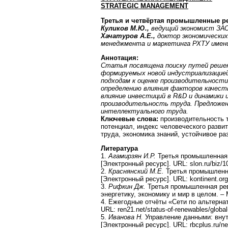
STRATEGIC MANAGEMENT
Третья и четвёртая промышленные ре
Куликов М.Ю.,
ведущий экономист ЗА
Хачатуров А.Е.,
доктор экономических
менеджмента и маркетинга РХТУ имени
Аннотация
:
Статья посвящена поиску путей решен
формируемых новой индустриализацией,
подходам к оценке производительности
определению влияния факторов качест
влияние инвестиций в
R
&
D
и динамики и
производительность труда. Предложен
интеллектуального труда.
Ключевые слова:
производительность 
потенциал, индекс человеческого разви
труда, экономика знаний, устойчивое ра
Литература
1.
Агамирзян И.Р.
Третья промышленная 
[Электронный ресурс]. URL: slon.ru/biz/1
2.
Краснянский М.Е.
Третья промышленна
[Электронный ресурс]. URL: kontinent.org
3.
Рифкин Дж.
Третья промышленная рев
энергетику, экономику и мир в целом. –
4. Ежегодные отчёты «Сети по альтернат
URL: ren21.net/status-of-renewables/global
5.
Иванова Н.
Управление данными: внутр
[Электронный ресурс]. URL: rbcplus.ru/