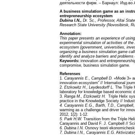
деятельности фирм. – Барнаул: Изд-во А
A business simulation game as an instr
entrepreneurship ecosystem
Dubina I.N.,
Dr. Sc., Professor, Altai Stat
Research State University (Novosibirsk, R
Annotation
:
This paper presents an experience of usin
experimental simulation of activities of th
ecosystem (government, universities, inves
organizing a business simulation game call
identify and analyze barriers and problems
Keywords:
innovation and entrepreneurshi
compromise, business simulation game.
Referenses
1.
Carayannis E., Campbell D.
«Mode 3» and
innovation ecosystem” // International jou
2.
Etzkowitz H., Leydesdorff L.
The Triple H
laboratory for knowledge based economic 
3.
Ranga M., Etzkowitz H.
Triple Helix sys
practice in the Knowledge Society // Indus
4. Carayannis E.G., Barth, T.D., Campbell,
warming as a challenge and driver for innov
2012, 1(2): 1-12.
5. Park H.W.
Transition from the Triple Hel
Carayannis and David F. J. Campbell // Sc
6. Dubina I.N.
Osnovy teorii ekonomicheskik
7. Dubina I.N., Carayannis E.G.
Aktivizatsi