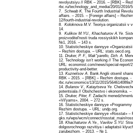
revolyutsiyu // RBK – 2016. – [RBK] – Rez
rbc.ru/technology_and_media/20/01/2016/
7.
Schwab K.
The Fourth Industrial Revol
affairs. – 2015. – [Foreign affairs] – Rezh
12/fourth-industrial-revolution.
8.
Koloknova M.V.
Teoriya organizatsii v v
14.
9.
Kulikov M.YU., Khachaturov A.Ye.
Sist
proizvoditel'nosti truda rossiyskikh komp
№1, 2016. – 143 s.
10. Statisticheskiye dannyye «Organizats
– Rezhim dostupa. – URL: stats.oecd.org.
11.
Druker, P. F., Mak"yarello, Dzh. A.
Mene
12. Technology isn’t working // The Econo
URL: economist.com/news/special-report/2162
productivity-and-better.
13.
Kuznetsov A
. Bank Anglii otsenil shan
RBK – 2015. – [RBK] – Rezhim dostupa. -
rbc.ru/economics/13/11/2015/564614089a
14.
Bulanov V., Kataytseva Ye.
Cheloveche
potentsiala // Obshchestvo i ekonomika. – 
15.
Druker, Piter, F.
Zadachi menedzhmenta v
«Vil'yams», 2004. – 272 s.
16. Statisticheskiye dannyye «Programmy 
Rezhim dostupa. – URL: undp.org.
17. Statisticheskiye dannyye «Rosstat» –
gks.ru/wps/wcm/connect/rosstat_main/rosst
18.
Khachaturov A.Ye., Vavilov S.YU.
Stra
dolgosrochnogo razvitiya i adaptatsii kly
zarubezhom. – 2013. – № 1.