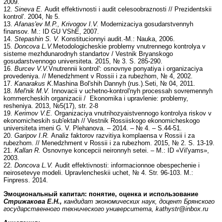
2009.
12.
Sineva E.
Audit effektivnosti i audit celesoobraznosti // Prezidentskii
kontrol'. 2004, № 5.
13.
Afanas'ev M.P., Krivogov I.V.
Modernizaciya gosudarstvennyh
finansov. M.: ID GU VShE, 2007.
14.
Stepashin S. V.
Konstitucionnyi audit.-M.: Nauka, 2006.
15.
Doncova L.V.
Metodologicheskie problemy vnutrennego kontrolya v
sisteme mezhdunarodnyh standartov / Vestnik Bryanskogo
gosudarstvennogo universiteta. 2015, № 3. S. 285-290.
16.
Burcev V.V.
Vnutrennii kontrol': osnovnye ponyatiya i organizaciya
provedeniya. // Menedzhment v Rossii i za rubezhom, № 4, 2002.
17.
Kanaraku
s
K.
Mashina Bol'shih Dannyh (rus.).Seti, № 04, 2011.
18.
Mel'nik M.V.
Innovacii v uchetno-kontrol'nyh processah sovremennyh
kommercheskih organizacii / Ekonomika i upravlenie: problemy,
resheniya. 2013, №5(17), str. 2-8
19.
Kerimov V.E.
Organizaciya vnutrihozyaistvennogo kontrolya riskov v
ekonomicheskih sub'ektah // Vestnik Rossiiskogo ekonomicheskogo
universiteta imeni G. V. Plehanova. – 2014. – № 4. – S.44-51.
20.
Garipov I.R.
Analiz faktorov razvitiya komplaensa v Rossii i za
rubezhom. // Menedzhment v Rossii i za rubezhom. 2015, № 2. S. 13-19.
21.
Kallan R
.
Osnovnye koncepcii neironnyh setei. – M.: ID «Vil'yams»,
2003.
22.
Doncova L.V.
Audit effektivnosti: informacionnoe obespechenie i
neirosetevye modeli. Upravlencheskii uchet, № 4. Str. 96-103. M.:
Finpress. 2014.
Эмоциональный капитал: понятие, оценка и использование
Стрижакова Е.Н.,
кандидат экономических наук, доцент Брянского
государственного технического университета, kathystr@inbox.ru