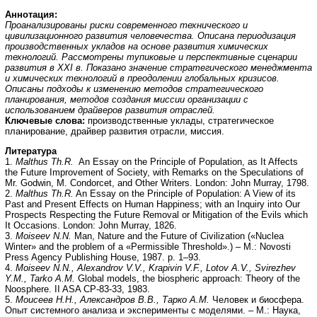
Аннотация:
Проанализированы риски современного технического и
цивилизационного развития человечества. Описана периодизация
производственных укладов на основе развития химических
технологий. Рассмотрены тупиковые и перспективные сценарии
развития в XXI в. Показано значение стратегического менеджмента
и химических технологий в преодолении глобальных кризисов.
Описаны подходы к изменению методов стратегического
планирования, методов создания миссии организации с
использованием драйверов развития отраслей.
Ключевые слова:
производственные уклады, стратегическое
планирование, драйвер развития отрасли, миссия.
Литература
1.
Malthus Th.R.
An Essay on the Principle of Population, as It Affects
the Future Improvement of Society, with Remarks on the Speculations of
Mr. Godwin, M. Condorcet, and Other Writers. London: John Murray, 1798.
2.
Malthus Th.R.
An Essay on the Principle of Population: A View of its
Past and Present Effects on Human Happiness; with an Inquiry into Our
Prospects Respecting the Future Removal or Mitigation of the Evils which
It Occasions. London: John Murray, 1826.
3.
Moiseev N.N.
Man, Nature and the Future of Civilization («Nuclea
Winter» and the problem of a «Permissible Threshold».) – M.: Novosti
Press Agency Publishing Housе, 1987. p. 1–93.
4.
Moiseev N.N., Alexandrov V.V., Krapivin V.F., Lotov A.V., Svirezhev
Y.M., Tarko A.M.
Global models, the biospheric approach: Theory of the
Noosphere. II ASA CP-83-33, 1983.
5.
Моисеев Н.Н., Александров В.В., Тарко А.М.
Человек и биосфера.
Опыт системного анализа и эксперименты с моделями. – М.: Наука,