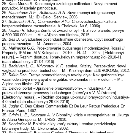
25. Kara-Murza S. Koncepciya «zolotogo milliarda» i Novyi mirovoi
poryadok. Materialy patriotica.ru.
26.
Hachaturov A.E., Belkovskii A.N.
Sovremennyi integracionnyi
menedzhment. M.: ID «Delo i Servis», 2006.
27.
Belkovskii A.N., Chernosvitov P.Yu.
Chelovecheskaya kul'tura:
besperspektivnoe raznoobrazie. // Chelovek, № 6, 1996g.
28.
Heizen R.
Istoriya Zemli: ot zvezdnoi pyli - k zhivoi planete, pervye
4 500 000 000 let. – M.: «Al'pina non-fikshn», 2015.
29.
Bell D.
Gryadushee postindustrial'noe obshestvo. Opyt social'nogo
prognozirovaniya. – M.: Academia, 2004.
30.
Malineckii G.G.
Proektirovanie budushego i modernizaciya Rossii //
Preprinty IPM im. M.V.Keldysha. – 2010. – № 41. – 32 s.: [Elektronnyi
resurs]. – Rezhim dostupa: library.keldysh.ru/preprint.asp?id=2010-41
(data obrasheniya 01.04.2016).
31.
Badalyan L. G., Krivorotov V. F.
Istoriya. Krizisy. Perspektivy: Novyi
vzglyad na proshloe i budushee. – M.: Knizhnyi dom «LIBROKOM», 2012.
32.
Rifkin Dzh.
Tret'ya promyshlennaya revolyuciya: Kak gorizontal'nye
vzaimodeistviya menyayut energetiku, ekonomiku i mir v celom. – M.:
Al'pina non-fikshn, 2014.
33. Delovoi portal «Upravlenie proizvodstvom». «Industriya 4.0:
proizvodstvennye processy budushego» (interv'yu s V. Val'sterom):
[Elektronnyi resurs]. – Rezhim dostupa up-pro.ru/library/opinion/industriya-
4.0.html (data obrasheniya 29.03.2016).
34.
Juglar C.
Des Crises Commercials Et De Leur Retour Periodique En
France. Paris, 1862.
35.
Grinin L. E., Korotaev A. V.
Global'nyi krizis v retrospektive: ot Likurga
do Alana Grinspena. M.: URSS, 2010.
36.
Kondrat'ev N.
Bol'shie cikly kon'yunktury i teoriya predvideniya.
Izbrannye trudy. M.: Ekonomika, 2002.
37.
Schumpeter
J.
Business Cycles: A Theoretical, Historical and