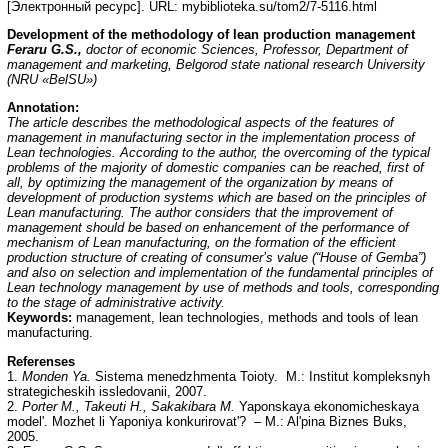
[Электронный ресурс]. URL: mybiblioteka.su/tom2/7-5116.html
Development of the methodology of lean production management
Feraru G.S.,
doctor of economic Sciences, Professor, Department of
management and marketing, Belgorod state national research University
(NRU «BelSU»)
Annotation
:
The article describes the methodological aspects of the features of
management in manufacturing sector in the implementation process of
Lean technologies. According to the author, the overcoming of the typical
problems of the majority of domestic companies can be reached, first of
all, by optimizing the management of the organization by means of
development of production systems which are based on the principles of
Lean manufacturing. The author considers that the improvement of
management should be based on enhancement of the performance of
mechanism of Lean manufacturing, on the formation of the efficient
production structure of creating of consumer’s value (“House of Gemba”)
and also on selection and implementation of the fundamental principles of
Lean technology management by use of methods and tools, corresponding
to the stage of administrative activity.
Keywords:
management, lean technologies, methods and tools of lean
manufacturing.
Referenses
1.
Monden Ya.
Sistema menedzhmenta Toioty. M.: Institut kompleksnyh
strategicheskih issledovanii, 2007.
2.
Porter M., Takeuti H., Sakakibara M.
Yaponskaya ekonomicheskaya
model'. Mozhet li Yaponiya konkurirovat'? – M.: Al'pina Biznes Buks,
2005.