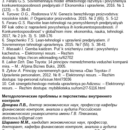
3.
Feraru G.S.
Sovremennaya model' effektivnogo razvitiya i povysheniya
konkurentosposobnosti predpriyatii // Ekonomika i upravlenie, 2016. № 1
(123). – S. 38-43
4.
Turovec O.G., Rodionova V.N.
Genezis berezhlivogo proizvodstva:
rossiiskie istoki. // Organizator proizvodstva. 2015. № 2 (65). S. 5-12
5.
Feraru G.S.
Razvitie lean-tehnologii na promyshlennyh predpriyatiyah
RF kak odno iz napravlenii povysheniya ih konkurentosposobnosti. //
Konkurentosposobnost' v global'nom mire: ekonomika, nauka, tehnologii.
2017, № 2 (ch. 3). S. 168-176
6.
Stepchenko T.S.
Lean-tehnologii v upravlenii predpriyatiem. //
Sovremennye tehnologii upravleniya. 2015. №7 (55). S. 38-41
7.
Masaaki I.
Gemba kaidzen. Put' k snizheniyu zatrat i povysheniyu
kachestva. – Elektronnyi resurs. – Rezhim
dostupa: https://econ.wikireading.ru/62702
8.
Laiker Dzh.
Dao Toyota: 14 principov menedzhmenta vedushei kompanii
mira. – M.: Al'pina Biznes Buks, 2005.
9.
Zykov A.
Principy sovremennyh guru biznesa «Dao Toyota» //
Upravlenie personalom, 2012. № 8: – Elektronnyi resurs. – Rezhim
dostupa: top-personal.ru/issue.html?3036
10. Celi sinergeticheskogo metoda upravleniya po Adizesu: – Elektronnyi
resurs. – Rezhim dostupa: mybiblioteka.su/tom2/7-5116.html
Методологические проблемы и перспективы внутреннего
контроля
Донцова Л.В.,
доктор экономических наук, профессор кафедры
финансового контроля, анализа и аудита Российского
экономического университета имени Г.В. Плеханова,
dontsova
.
lv
@
gmail
.
com
Шарамко М.М.,
кандидат экономических наук, профессор,
докторант, кафедра финансового контроля, анализа и аудита