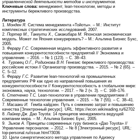
управленческой деятельности методов и инструментов.
Ключевые слова:
менеджмент, lean-технологии, методы и
инструменты бережливого производства.
Литература
1.
Монден Я.
Система менеджмента «Тойоты». – М.: Институт
комплексных стратегических исследований, 2007.
2.
Портер М., Такеути Х., Сакакибара М.
Японская экономическая
модель. Может ли Япония конкурировать? – М.: Альпина Бизнес Букс,
2005.
3.
Ферару Г.С.
Современная модель эффективного развития и
повышения конкурентоспособности предприятий // Экономика и
управление. – 2016. – № 1 (123). – С. 38–43.
4.
Туровец О.Г., Родионова В.Н.
Генезис бережливого производства:
российские истоки // Организатор производства. – 2015. – № 2 (65). –
С. 5–12.
5.
Ферару Г.С.
Развитие lean-технологий на промышленных
предприятиях РФ как одно из направлений повышения их
конкурентоспособности // Конкурентоспособность в глобальном мире:
экономика, наука, технологии. – 2017. – № 2 (ч. 3). – С. 168–176.
6.
Степченко Т.С.
Lean-технологии в управлении предприятием //
Современные технологии управления. – 2015. – № 7 (55). – С. 38–41.
7.
Масааки И.
Гемба кайдзен. Путь к снижению затрат и повышению
качества [Электронный ресурс]. URL: https://econ.wikireading.ru/62702
8.
Лайкер Дж.
Дао Toyota: 14 принципов менеджмента ведущей
компании мира. – М.: Альпина Бизнес Букс, 2005.
9.
Зыков А.
Принципы современных гуру бизнеса «Дао Toyota» //
Управление персоналом. – 2012. – № 8 [Электронный ресурс]. URL:
top-personal.ru/issue.html?3036
10. Цели синергетического метода управления по Адизесу