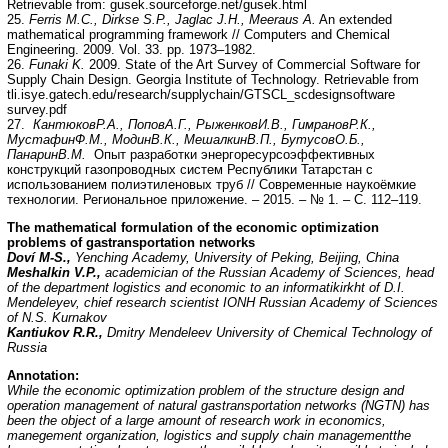
Retrievable from: gusek.sourceforge.net/gusek.html
25.
Ferris M.C., Dirkse S.P., Jaglac J.H., Meeraus A.
An extended
mathematical programming framework // Computers and Chemical
Engineering. 2009. Vol. 33. pp. 1973–1982.
26.
Funaki K.
2009. State of the Art Survey of Commercial Software for
Supply Chain Design. Georgia Institute of Technology. Retrievable from
tli.isye.gatech.edu/research/supplychain/GTSCL_scdesignsoftware
survey.pdf
27.
Кантюков
Р
.
А
.,
Попов
А
.
Г
.,
Рыженков
И
.
В
.,
Гимранов
Р
.
К
.,
Мустафин
Ф
.
М
.,
Модин
В
.
К
.,
Мешалкин
В
.
П
.,
Бутусов
О
.
Б
.,
Панарин
В
.
М
.
Опыт разработки энергоресурсоэффективных
конструкций газопроводных систем Республики Татарстан с
использованием полиэтиленовых труб // Современные наукоёмкие
технологии. Региональное приложение. – 2015. – № 1. – С. 112–119.
The mathematical formulation of the economic optimization
problems of gastransportation networks
Doví M-S.,
Yenching Academy, University of Peking, Beijing, China
Meshalkin V.P.,
academician of the Russian Academy of Sciences, head
of the department logistics and economic to an informatikirkht of D.I.
Mendeleyev, chief research scientist IONH Russian Academy of Sciences
of N.S. Kurnakov
Kantiukov R.R.,
Dmitry Mendeleev University of Chemical Technology of
Russia
Annotation:
While the economic optimization problem of the structure design and
operation management of natural gastransportation networks (NGTN) has
been the object of a large amount of research work in economics,
manegement organization, logistics and supply chain managementthe