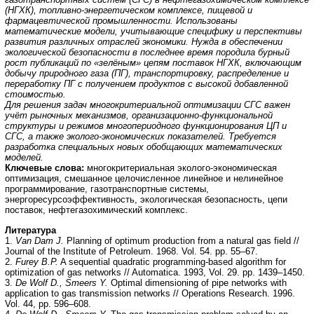
(НГХК), топливно-энергетическом комплексе, пищевой и
фармацевтической промышленности. Использованы
математические модели, учитывающие специфику и перспективы
развития различных отраслей экономики. Нужда в обеспечении
экологической безопасности в последнее время породила бурный
рост публикаций по «зелёным» цепям поставок НГХК, включающим
добычу природного газа (ПГ), транспортировку, распределение и
переработку ПГ с получением продуктов с высокой добавленной
стоимостью.
Для решения задач многокритериальной оптимизации СГС важен
учёт рыночных механизмов, организационно-функциональной
структуры и режимов многопериодного функционирования ЦП и
СГС, а также эколого-экономических показателей. Требуется
разработка специальных новых обобщающих математических
моделей.
Ключевые слова:
многокритериальная эколого-экономическая
оптимизация, смешанное целочисленное линейное и нелинейное
программирование, газотранспортные системы,
энергоресурсоэффективность, экологическая безопасность, цепи
поставок, нефтегазохимический комплекс.
Литература
1.
Van Dam J.
Planning of optimum production from a natural gas field //
Journal of the Institute of Petroleum. 1968. Vol. 54. pp. 55–67.
2.
Furey B.P.
A sequential quadratic programming-based algorithm for
optimization of gas networks // Automatica. 1993, Vol. 29. pp. 1439–1450.
3.
De Wolf D., Smeers Y.
Optimal dimensioning of pipe networks with
application to gas transmission networks // Operations Research. 1996.
Vol. 44, pp. 596–608.