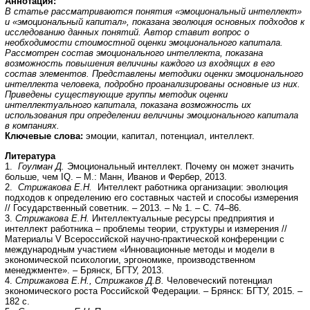
Аннотация:
В статье рассматриваются понятия «эмоциональный интеллект»
и «эмоциональный капитал», показана эволюция основных подходов к
исследованию данных понятий. Автор ставит вопрос о
необходимости стоимостной оценки эмоционального капитала.
Рассмотрен состав эмоционального интеллекта, показана
возможность повышения величины каждого из входящих в его
состав элементов. Представлены методики оценки эмоционального
интеллекта человека, подробно проанализированы основные из них.
Приведены существующие группы методик оценки
интеллектуального капитала, показана возможность их
использования при определении величины эмоционального капитала
в компаниях.
Ключевые слова:
эмоции, капитал, потенциал, интеллект.
Литература
1.
Гоулман Д.
Эмоциональный интеллект. Почему он может значить
больше, чем IQ. – М.: Манн, Иванов и Фербер, 2013.
2.
Стрижакова Е.Н.
Интеллект работника организации: эволюция
подходов к определению его составных частей и способы измерения
// Государственный советник. – 2013. – № 1. – С. 74–86.
3.
Стрижакова Е.Н.
Интеллектуальные ресурсы предприятия и
интеллект работника – проблемы теории, структуры и измерения //
Материалы V Всероссийской научно-практической конференции с
международным участием «Инновационные методы и модели в
экономической психологии, эргономике, производственном
менеджменте». – Брянск, БГТУ, 2013.
4.
Стрижакова Е.Н., Стрижаков Д.В.
Человеческий потенциал
экономического роста Российской Федерации. – Брянск: БГТУ, 2015. –
182 с.