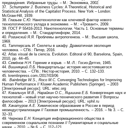
предвидения. Избранные труды. – М.: Экономика, 2002.
37.
Schumpeter J.
Business Cycles: A Theoretical, Historical and
Statistical Analysis of the Capitalist Process. New York – London:
McGraw-Hill, 1939.
38.
Глазьев С.Ю.
Нанотехнологии как ключевой фактор нового
технологического уклада в экономике. – М.: «Тровант», 2009.
39. ГОСТ Р 55416-2013. Нанотехнологии. Часть 1. Основные термины
и определения. – М.: Стандартинформ, 2014.
40.
Рогинский Я.Я.
Проблемы антропогенеза. – М.: Высшая школа,
1969.
41.
Таттерсаль И.
Скелеты в шкафу. Драматичная эволюция
человека. – СПб.: Питер, 2016.
42. Atlas visual de la ciencia. Evolution. Editoral ol 90, Barselona, Spain,
2010, pp. 44–45.
43.
Семёнов Н.Н.
Горение и взрыв. – М.-Л.: Госиз-Детгиз, 1945.
44.
Вишняцкий Л.Б.
Неандертальцы: история несостоявшегося
человечества. – СПб.: Нестор-история, 2010. – С. 132–133.
45. kremlinpress.com./2017/03/06
46.
Bainbridge W.S., Roco M.C.
Converging Technologies for Improving
Human Performance // Kluwer Academic Publishers (Springer). – 2003
[Электронный ресурс]. URL: wtec.org
47.
Ковальчук М.В., Нарайкин О.С., Яцишина Е.Б.
Конвергенция наук и
технологий – новый этап научно-технического развития // Вопросы
философии. – 2013 [Электронный ресурс]. URL: vphil.ru
48.
Хачатуров А.Е.
Химическое образование в России в период
неоиндустриализации // Газовая промышленность. – 2016. – № 3. – С.
32–33.
49.
Чернова Е.Н.
Концепция информационного общества в
современном социальном познании // Гуманитарные и социальные
науки. – 2010. – № 6. – С. 112–121.