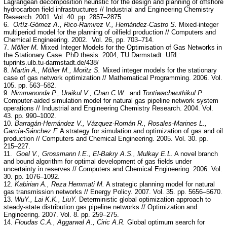
Lagrangean decomposition heuristic for the design and planning of offshore
hydrocarbon field infrastructures // Industrial and Engineering Chemistry
Research. 2001. Vol. 40. pp. 2857–2875.
6.
Ortíz-Gómez A., Rico-Ramirez V., Hernández-Castro S.
Mixed-integer
multiperiod model for the planning of oilfield production // Computers and
Chemical Engineering. 2002. Vol. 26, pp. 703–714.
7.
Möller M.
Mixed Integer Models for the Optimisation of Gas Networks in
the Stationary Case. PhD thesis. 2004, TU Darmstadt. URL:
tuprints.ulb.tu-darmstadt.de/438/
8.
Martin A., Möller M., Moritz S.
Mixed integer models for the stationary
case of gas network optimization // Mathematical Programming. 2006. Vol.
105. pp. 563–582.
9.
Nimmanonda P., Uraikul V., Chan C.W.
and
Tontiwachwuthikul P.
Computer-aided simulation model for natural gas pipeline network system
operations // Industrial and Engineering Chemistry Research. 2004. Vol.
43. pp. 990–1002.
10.
Barragán-Hernández V., Vázquez-Román R., Rosales-Marines L.,
García-Sánchez F.
A strategy for simulation and optimization of gas and oil
production // Computers and Chemical Engineering. 2005. Vol. 30. pp.
215–227.
11.
Goel V., Grossmann I.E., El-Bakry A.S., Mulkay E.L.
A novel branch
and bound algorithm for optimal development of gas fields under
uncertainty in reserves // Computers and Chemical Engineering. 2006. Vol.
30. pp. 1076–1092.
12.
Kabirian A., Reza Hemmati M.
A strategic planning model for natural
gas transmission networks // Energy Policy. 2007. Vol. 35. pp. 5656–5670.
13.
WuY., Lai K.K., LiuY.
Deterministic global optimization approach to
steady-state distribution gas pipeline networks // Optimization and
Engineering. 2007. Vol. 8. pp. 259–275.
14.
Floudas C.A., Aggarwal A., Ciric A.R.
Global optimum search for