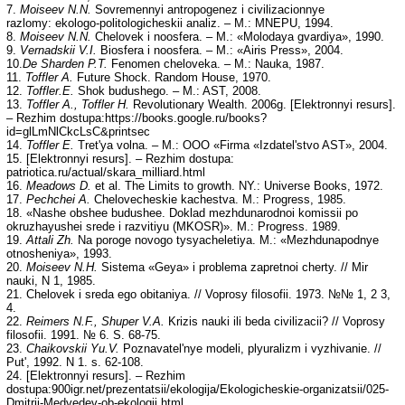
7.
Moiseev N.N.
Sovremennyi antropogenez i civilizacionnye
razlomy: ekologo-politologicheskii analiz. – M.: MNEPU, 1994.
8.
Moiseev N.N.
Chelovek i noosfera. – M.: «Molodaya gvardiya», 1990.
9.
Vernadskii V.I.
Biosfera i noosfera. – M.: «Airis Press», 2004.
10.
De Sharden P.T.
Fenomen cheloveka. – M.: Nauka, 1987.
11.
Toffler A.
Future Shock. Random House, 1970.
12.
Toffler
.
E.
Shok budushego. – M.: AST, 2008.
13.
Toffler A., Toffler H.
Revolutionary Wealth. 2006g. [Elektronnyi resurs].
– Rezhim dostupa:https://books.google.ru/books?
id=glLmNlCkcLsC&printsec
14.
Toffler E.
Tret'ya volna. – M.: OOO «Firma «Izdatel'stvo AST», 2004.
15. [Elektronnyi resurs]. – Rezhim dostupa:
patriotica.ru/actual/skara_milliard.html
16.
Meadows D.
et al. The Limits to growth. NY.: Universe Books, 1972.
17.
Pechchei A.
Chelovecheskie kachestva. M.: Progress, 1985.
18. «Nashe obshee budushee. Doklad mezhdunarodnoi komissii po
okruzhayushei srede i razvitiyu (MKOSR)». M.: Progress. 1989.
19.
Attali Zh.
Na poroge novogo tysyacheletiya. M.: «Mezhdunapodnye
otnosheniya», 1993.
20.
Moiseev N.H.
Sistema «Geya» i problema zapretnoi cherty. // Mir
nauki, N 1, 1985.
21. Chelovek i sreda ego obitaniya. // Voprosy filosofii. 1973. №№ 1, 2 3,
4.
22.
Reimers N.F., Shuper V.A.
Krizis nauki ili beda civilizacii? // Voprosy
filosofii. 1991. № 6. S. 68-75.
23.
Chaikovskii Yu.V.
Poznavatel'nye modeli, plyuralizm i vyzhivanie. //
Put', 1992. N 1. s. 62-108.
24. [Elektronnyi resurs]. – Rezhim
dostupa:900igr.net/prezentatsii/ekologija/Ekologicheskie-organizatsii/025-
Dmitrij-Medvedev-ob-ekologii.html