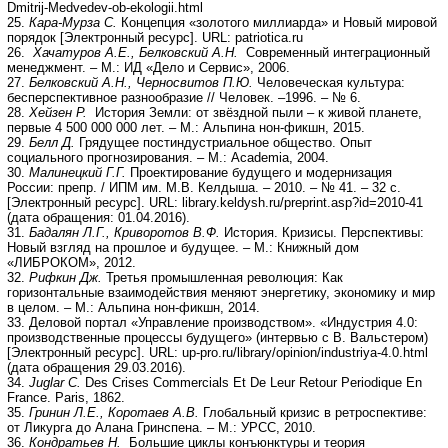
Dmitrij-Medvedev-ob-ekologii.html
25.
Кара-Мурза С.
Концепция «золотого миллиарда» и Новый мировой
порядок [Электронный ресурс]. URL: patriotica.ru
26.
Хачатуров А.Е., Белковский А.Н.
Современный интеграционный
менеджмент. – М.: ИД «Дело и Сервис», 2006.
27.
Белковский А.Н., Черносвитов П.Ю.
Человеческая культура:
бесперспективное разнообразие // Человек. –1996. – № 6.
28.
Хейзен Р.
История Земли: от звёздной пыли – к живой планете,
первые 4 500 000 000 лет. – М.: Альпина нон-фикшн, 2015.
29.
Белл Д.
Грядущее постиндустриальное общество. Опыт
социального прогнозирования. – М.: Academia, 2004.
30.
Малинецкий Г.Г.
Проектирование будущего и модернизация
России: препр. / ИПМ им. М.В. Келдыша. – 2010. – № 41. – 32 с.
[Электронный ресурс]. URL: library.keldysh.ru/preprint.asp?id=2010-41
(дата обращения: 01.04.2016).
31.
Бадалян Л.Г., Криворотов В.Ф.
История. Кризисы. Перспективы:
Новый взгляд на прошлое и будущее. – М.: Книжный дом
«ЛИБРОКОМ», 2012.
32.
Рифкин Дж.
Третья промышленная революция: Как
горизонтальные взаимодействия меняют энергетику, экономику и мир
в целом. – М.: Альпина нон-фикшн, 2014.
33. Деловой портал «Управление производством». «Индустрия 4.0:
производственные процессы будущего» (интервью с В. Вальстером)
[Электронный ресурс]. URL: up-pro.ru/library/opinion/industriya-4.0.html
(дата обращения 29.03.2016).
34.
Juglar C.
Des Crises Commercials Et De Leur Retour Periodique En
France. Paris, 1862.
35.
Гринин Л.Е., Коротаев А.В.
Глобальный кризис в ретроспективе:
oт Ликурга до Алана Гринспена. – М.: УРСС, 2010.
36.
Кондратьев Н.
Большие циклы конъюнктуры и теория