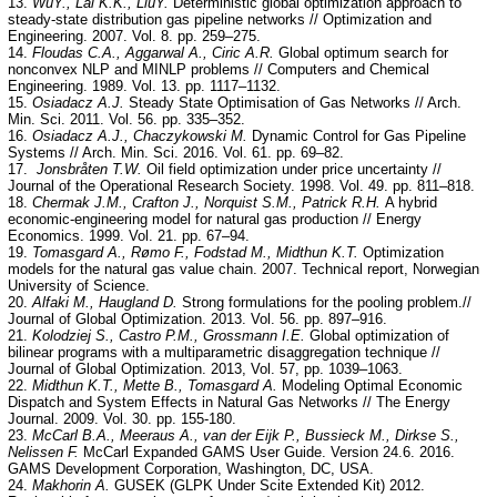
13.
WuY., Lai K.K., LiuY.
Deterministic global optimization approach to
steady-state distribution gas pipeline networks // Optimization and
Engineering. 2007. Vol. 8. pp. 259–275.
14.
Floudas C.A., Aggarwal A., Ciric A.R.
Global optimum search for
nonconvex NLP and MINLP problems // Computers and Chemical
Engineering. 1989. Vol. 13. pp. 1117–1132.
15.
Osiadacz A.J.
Steady State Optimisation of Gas Networks // Arch.
Min. Sci. 2011. Vol. 56. pp. 335–352.
16.
Osiadacz A.J., Chaczykowski M.
Dynamic Control for Gas Pipeline
Systems // Arch. Min. Sci. 2016. Vol. 61. pp. 69–82.
17.
Jonsbråten T.W.
Oil field optimization under price uncertainty //
Journal of the Operational Research Society. 1998. Vol. 49. pp. 811–818.
18.
Chermak J.M., Crafton J., Norquist S.M., Patrick R.H.
A hybrid
economic-engineering model for natural gas production // Energy
Economics. 1999. Vol. 21. pp. 67–94.
19.
Tomasgard A., Rømo F., Fodstad M., Midthun K.T.
Optimization
models for the natural gas value chain. 2007. Technical report, Norwegian
University of Science.
20.
Alfaki M., Haugland D.
Strong formulations for the pooling problem.//
Journal of Global Optimization. 2013. Vol. 56. pp. 897–916.
21.
Kolodziej S., Castro P.M., Grossmann I.E.
Global optimization of
bilinear programs with a multiparametric disaggregation technique //
Journal of Global Optimization. 2013, Vol. 57, pp. 1039–1063.
22.
Midthun K.T., Mette B., Tomasgard A.
Modeling Optimal Economic
Dispatch and System Effects in Natural Gas Networks // The Energy
Journal. 2009. Vol. 30. pp. 155-180.
23.
McCarl B.A., Meeraus A., van der Eijk P., Bussieck M., Dirkse S.,
Nelissen F.
McCarl Expanded GAMS User Guide. Version 24.6. 2016.
GAMS Development Corporation, Washington, DC, USA.
24.
Makhorin A.
GUSEK (GLPK Under Scite Extended Kit) 2012.