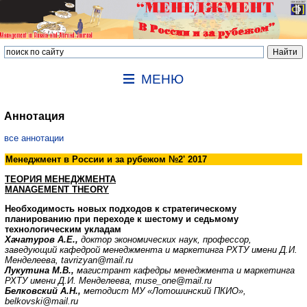
МЕНЮ
Аннотация
все аннотации
Менеджмент в России и за рубежом №2' 2017
ТЕОРИЯ МЕНЕДЖМЕНТА
MANAGEMENT THEORY
Необходимость новых подходов к стратегическому
планированию при переходе к шестому и седьмому
технологическим укладам
Хачатуров А.Е.,
доктор экономических наук, профессор,
заведующий кафедрой менеджмента и маркетинга РХТУ имени Д.И.
Менделеева, tavrizyan@mail.ru
Лукутина М.В.,
магистрант кафедры менеджмента и маркетинга
РХТУ имени Д.И. Менделеева, muse_one@mail.ru
Белковский А.Н.,
методист МУ «Лотошинский ПКИО»,
belkovski@mail.ru