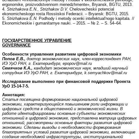
ergonomike, proizvodstvennom menedzhmente», Bryansk, BGTU, 2013.
4.
Strizhakova E.N., Strizhakov D.V.
Chelovecheskii potencial
ekonomicheskogo rosta Rossiiskoi Federacii. – Bryansk: BGTU, 2015.
5.
Strizhakova E.N.
Podhody i metody ocenki intellektual'nogo kapitala. //
Ekonomicheskie i gumanitarnye nauki. – 2015. – № 2. – S. 54–64.
ГОСУДАРСТВЕННОЕ УПРАВЛЕНИЕ
GOVERNANCE
Особенности управления развитием цифровой экономики
Попов Е.В.,
доктор экономических наук, член-корреспондент РАН,
ИЭ УрО РАН, г. Екатеринбург, epopov@mail.ru
Семячков К.А.,
кандидат экономических наук, младший научный
сотрудник ИЭ УрО РАН, г. Екатеринбург, k.semyachkov@mail.ru
Исследование выполнено при финансовой поддержке Проекта
УрО 15-14-7-5.
Аннотация:
Статья посвящена формированию национальной цифровой
экономики, характеризующейся повышением роли информации и
цифровых средств в общественной и экономической жизни. В
работе идентифицированы основные субъекты экономических
отношений в цифровой экономике, представлена матрица цифровых
отношений, рассмотрены основные факторы развития цифровой
экономики. Сделаны выводы о необходимости формирования
благоприятных условий развития цифровой экономики, включающие
создание необходимой инфраструктуры, институциональной