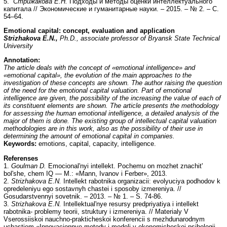
5.
Стрижакова Е.Н.
Подходы и методы оценки интеллектуального
капитала // Экономические и гуманитарные науки. – 2015. – № 2. – С.
54–64.
Emotional capital: concept, evaluation and application
Strizhakova E.N.,
Ph.D., associate professor of Bryansk State Technical
University
Annotation
:
The article deals with the concept of «emotional intelligence» and
«emotional capital», the evolution of the main approaches to the
investigation of these concepts are shown. The author raising the question
of the need for the emotional capital valuation. Part of emotional
intelligence are given, the possibility of the increasing the value of each of
its constituent elements are shown. The article presents the methodology
for assessing the human emotional intelligence, a detailed analysis of the
major of them is done. The existing group of intellectual capital valuation
methodologies are in this work, also as the possibility of their use in
determining the amount of emotional capital in companies.
Keywords:
emotions, capital, capacity, intelligence.
Referenses
1.
Goulman D.
Emocional'nyi intellekt. Pochemu on mozhet znachit'
bol'she, chem IQ — M.: «Mann, Ivanov i Ferber», 2013.
2.
Strizhakova E.N.
Intellekt rabotnika organizacii: evolyuciya podhodov k
opredeleniyu ego sostavnyh chastei i sposoby izmereniya. //
Gosudarstvennyi sovetnik. – 2013. – № 1. – S. 74-86.
3.
Strizhakova E.N.
Intellektual'nye resursy predpriyatiya i intellekt
rabotnika- problemy teorii, struktury i izmereniya. // Materialy V
Vserossiiskoi nauchno-prakticheskoi konferencii s mezhdunarodnym
uchastiem «Innovacionnye metody i modeli v ekonomicheskoi psihologii,