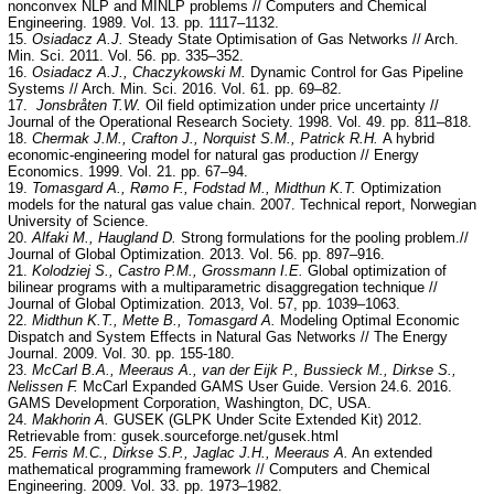
nonconvex NLP and MINLP problems // Computers and Chemical
Engineering. 1989. Vol. 13. pp. 1117–1132.
15.
Osiadacz A.J.
Steady State Optimisation of Gas Networks // Arch.
Min. Sci. 2011. Vol. 56. pp. 335–352.
16.
Osiadacz A.J., Chaczykowski M.
Dynamic Control for Gas Pipeline
Systems // Arch. Min. Sci. 2016. Vol. 61. pp. 69–82.
17.
Jonsbråten T.W.
Oil field optimization under price uncertainty //
Journal of the Operational Research Society. 1998. Vol. 49. pp. 811–818.
18.
Chermak J.M., Crafton J., Norquist S.M., Patrick R.H.
A hybrid
economic-engineering model for natural gas production // Energy
Economics. 1999. Vol. 21. pp. 67–94.
19.
Tomasgard A., Rømo F., Fodstad M., Midthun K.T.
Optimization
models for the natural gas value chain. 2007. Technical report, Norwegian
University of Science.
20.
Alfaki M., Haugland D.
Strong formulations for the pooling problem.//
Journal of Global Optimization. 2013. Vol. 56. pp. 897–916.
21.
Kolodziej S., Castro P.M., Grossmann I.E.
Global optimization of
bilinear programs with a multiparametric disaggregation technique //
Journal of Global Optimization. 2013, Vol. 57, pp. 1039–1063.
22.
Midthun K.T., Mette B., Tomasgard A.
Modeling Optimal Economic
Dispatch and System Effects in Natural Gas Networks // The Energy
Journal. 2009. Vol. 30. pp. 155-180.
23.
McCarl B.A., Meeraus A., van der Eijk P., Bussieck M., Dirkse S.,
Nelissen F.
McCarl Expanded GAMS User Guide. Version 24.6. 2016.
GAMS Development Corporation, Washington, DC, USA.
24.
Makhorin A.
GUSEK (GLPK Under Scite Extended Kit) 2012.
Retrievable from: gusek.sourceforge.net/gusek.html
25.
Ferris M.C., Dirkse S.P., Jaglac J.H., Meeraus A.
An extended
mathematical programming framework // Computers and Chemical
Engineering. 2009. Vol. 33. pp. 1973–1982.