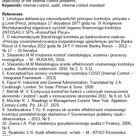
objectivity of the internal control problems.
Keywords:
internal control, audit, internal control standard.
Referenses
1. Limskaya deklaraciya rukovodyashchih principov kontrolya: prinyata v
g.Lime (Peru), prinyataya 17 oktyabrya 1977 goda na IX Kongresse
Mezhdunarodnoj organizacii vysshih organov finansovogo kontrolya
(INTOSAI) // SPS «Konsul'tant Plyus».
2. O rekomendaciyah Bazel'skogo komiteta po bankovskomu nadzoru
«Principy sovershenstvovaniya korporativnogo upravleniya»:pis'mo Banka
Rossii ot 6 fevralya 2012 goda № 14-T // Vestnik Banka Rossii. – 2012. –
№ 17. – 15 fevralya.
3.
Sharamko M.M.
Vnutrennii kontrol' metodologiya, sistema i processy:
monografiya. – M.: RUSA'NS, 2016.
4.
Sharamko M.M.
Metodologiya ocenki effektivnosti vnutrennego kontrolya
i audita. Auditorskie vedomosti. 2016. № 2. S. 3-11.
5. Konceptual'nye osnovy vnutrennego kontrolya COSO (Internal Control –
Integrated Framework – 2013)
6.
Fayol H.
Industrial and General Administration. Translated by J.A.
Coubrough, London: Sir Isaac Pitman & Sons. 1930.
7.
Mel'nik M. V.
Evolyuciya kontrol'noi funkcii v usloviyah innovacionnoi
ekonomiki / kontrol' i audit v innovacionnoi ekonomike 2011. № 6 str. 5-9.
8.
Mockler R. J.
Readings in Management Control. New York: Appleton-
Century-Crofts. Pp. 14–17. 1970.
9.
Serebryakova T.Yu.
K voprosu ob ocenke effektivnosti vnutrennego
kontrolya potrebitel'skogo obshestva // Sovremennye problemy nauki i
obrazovaniya. – 2013, № 5.
10.
Zueva I.A.
Puti vnedreniya gosudarstvennogo audita // Finansy. 2005,
№ 6.
11.
Ryabuhin S.N.
Audit effektivnosti: ucheb. – M.: ATISO Ekonomika,