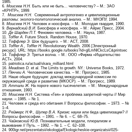
1985.
6.
Моисеев Н.Н.
Быть или не быть... человечеству? – М.: ЗАО
«КРНТР», 1999.
7.
Моисеев Н.Н.
Современный антропогенез и цивилизационные
разломы: эколого-политологический анализ. – М.: МНЭПУ, 1994.
8.
Моисеев Н.Н.
Человек и ноосфера. – М.: Молодая гвардия, 1990.
9.
Вернадский В.И.
Биосфера и ноосфера. – М.: Айрис Пресс, 2004.
10.
Де Шарден П.Т.
Феномен человека. – М.: Наука, 1987.
11.
Toffler A.
Future Shock. Random House, 1970.
12.
Тоффлер Э.
Шок будущего. – М.: АСТ, 2008.
13.
Toffler A., Toffler H.
Revolutionary Wealth. 2006 [Электронный
ресурс]. URL: https://books.google.ru/books?id=glLmNlCkcLsC&printsec
14.
Тоффлер Э.
Третья волна. – М.: ООО «Фирма «Издательство
АСТ», 2004.
15. patriotica.ru/actual/skara_milliard.html
16.
Meadows D.
et al. The Limits to growth. NY.: Universe Books, 1972.
17.
Печчеи А.
Человеческие качества. – М.: Прогресс, 1985.
18. Наше общее будущее: доклад международной комиссии по
окружающей среде и развитию (МКОСР). – М.: Прогресс, 1989.
19.
Аттали Ж.
На пороге нового тысячелетия. – М.: Междунаpодные
отношения, 1993.
20.
Моисеев Н.H.
Система «Гея» и проблема запретной черты // Мир
науки. – 1985. – № 1.
21. Человек и среда его обитания // Вопросы философии. – 1973. – №
1–4.
22.
Реймерс Н.Ф., Шупер В.А.
Кризис науки или беда цивилизации? //
Вопросы философии. – 1991. – № 6. – С. 68–75.
23.
Чайковский Ю.В.
Познавательные модели, плюрализм и
выживание // Путь. – 1992. – № 1. – С. 62–108.
24. 900igr.net/prezentatsii/ekologija/Ekologicheskie-organizatsii/025-