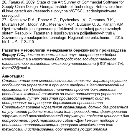
26.
Funaki K.
2009. State of the Art Survey of Commercial Software for
Supply Chain Design. Georgia Institute of Technology. Retrievable from
tli.isye.gatech.edu/research/supplychain/GTSCL_scdesignsoftware
survey.pdf
27. Kantjukov R.A., Popov A.G., Ryzhenkov I.V., Gimranov R.K.,
Mustafin F.M., Modin V.K., Meshalkin V.P., Butusov O.B., Panarin V.M.
Opyt razrabotki jenergoresursojeffektivnyh konstrukcij gazoprovodnyh
sistem Respubliki Tatarstan s ispol'zovaniem polijetilenovyh trub //
Sovremennye naukojomkie tehnologii. Regional'noe prilozhenie. – 2015. –
№ 1. – S. 112–119.
Развитие методологии менеджмента бережливого производства
Ферару Г.С.,
доктор экономических наук, профессор кафедры
менеджмента и маркетинга Белгородского государственного
национального исследовательского университета (НИУ «БелГУ»),
feraru
22@
mail
.
ru
Аннотация:
Статья отражает методологические аспекты, характеризующие
особенности управления в процессе внедрения
lean
-технологий на
производстве. Преодоление типичных проблем большинства
российских компаний возможно за счёт оптимизации управления
организацией путём развития производственных систем,
построенных на принципах бережливого производства.
Совершенствование управления организацией должно базироваться
на улучшении работы механизма
lean
-производства, формировании
эффективной производственной структуры создания ценности для
потребителя, представляющей собой «Дом Гемба»; подборе и
реализации основополагающих принципов менеджмента
lean
-
технологий и использовании соответствующих этапам