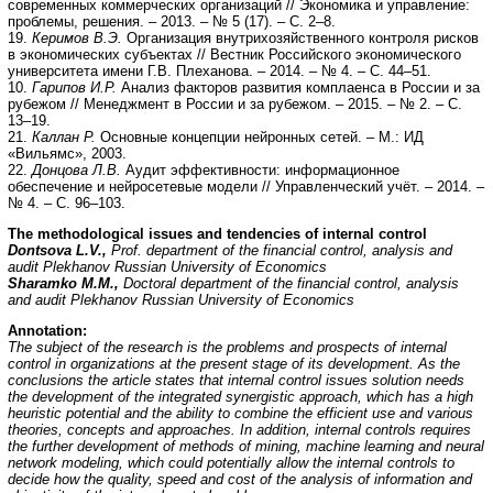
современных коммерческих организаций // Экономика и управление:
проблемы, решения. – 2013. – № 5 (17). – С. 2–8.
19.
Керимов В.Э.
Организация внутрихозяйственного контроля рисков
в экономических субъектах // Вестник Российского экономического
университета имени Г.В. Плеханова. – 2014. – № 4. – С. 44–51.
10.
Гарипов И.Р.
Анализ факторов развития комплаенса в России и за
рубежом // Менеджмент в России и за рубежом. – 2015. – № 2. – С.
13–19.
21.
Каллан Р.
Основные концепции нейронных сетей. – М.: ИД
«Вильямс», 2003.
22.
Донцова Л.В.
Аудит эффективности: информационное
обеспечение и нейросетевые модели // Управленческий учёт. – 2014. –
№ 4. – С. 96–103.
The methodological issues and tendencies of internal control
Dontsova L.V.,
Prof. department of the financial control, analysis and
audit Plekhanov Russian University of Economics
Sharamko M.M.,
Doctoral department of the financial control, analysis
and audit Plekhanov Russian University of Economics
Annotation:
The subject of the research is the problems and prospects of internal
control in organizations at the present stage of its development. As the
conclusions the article states that internal control issues solution needs
the development of the integrated synergistic approach, which has a high
heuristic potential and the ability to combine the efficient use and various
theories, concepts and approaches. In addition, internal controls requires
the further development of methods of mining, machine learning and neural
network modeling, which could potentially allow the internal controls to
decide how the quality, speed and cost of the analysis of information and