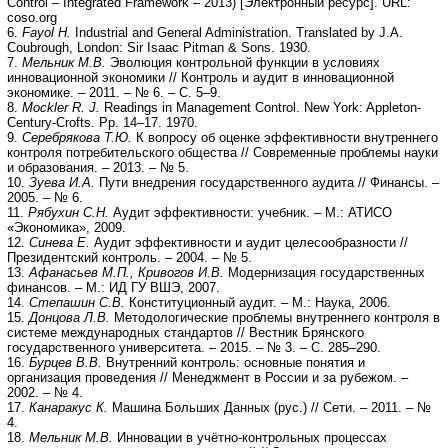
Control – Integrated Framework – 2013) [Электронный ресурс]. URL:
coso.org
6.
Fayol H.
Industrial and General Administration. Translated by J.A.
Coubrough, London: Sir Isaac Pitman & Sons. 1930.
7.
Мельник М.В.
Эволюция контрольной функции в условиях
инновационной экономики // Контроль и аудит в инновационной
экономике. – 2011. – № 6. – С. 5–9.
8.
Mockler R. J.
Readings in Management Control. New York: Appleton-
Century-Crofts. Pp. 14–17. 1970.
9.
Серебрякова Т.Ю.
К вопросу об оценке эффективности внутреннего
контроля потребительского общества // Современные проблемы науки
и образования. – 2013. – № 5.
10.
Зуева И.А.
Пути внедрения государственного аудита // Финансы. –
2005. – № 6.
11.
Рябухин С.Н.
Аудит эффективности: учебник. – М.: АТИСО
«Экономика», 2009.
12.
Синева Е.
Аудит эффективности и аудит целесообразности //
Президентский контроль. – 2004. – № 5.
13.
Афанасьев М.П., Кривогов И.В.
Модернизация государственных
финансов. – М.: ИД ГУ ВШЭ, 2007.
14.
Степашин С.В.
Конституционный аудит. – М.: Наука, 2006.
15.
Донцова Л.В.
Методологические проблемы внутреннего контроля в
системе международных стандартов // Вестник Брянского
государственного университета. – 2015. – № 3. – С. 285–290.
16.
Бурцев В.В.
Внутренний контроль: основные понятия и
организация проведения // Менеджмент в России и за рубежом. –
2002. – № 4.
17.
Канаракус К.
Машина Больших Данных (рус.) // Сети. – 2011. – №
4.
18.
Мельник М.В.
Инновации в учётно-контрольных процессах