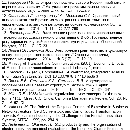
11.
Григорьев П.В.
Электронное правительство в России: проблемы и
перспективы развития // Актуальные проблемы гуманитарных и
естественных наук. – 2009. – № 3–1. – С. 179–184.
12.
Осипенко Н.Д., Белоусова Д.А., Морозова С.А.
Сравнительный
анализ показателей развития электронного правительства в
европейском и азиатском регионах на основе исследования ООН //
Science Time. – 2014. – № 11. – С. 272–280.
13.
Бахтаирова Е.А.
Электронное правительство и инновационные
технологии государственного управления // В сб.: Государственное
регулирование и устойчивое развитие муниципальных образований. –
Иркутск, 2012. – С. 15–23.
14.
Логуа Р.А., Балюков А.С.
Электронное правительство в цифровую
эпоху: концепция, практика и развитие // Основы экономики,
управления и права. – 2014. – № 5 (17). – С. 12–19.
15. Ministry of Transport and Communications (2001), Economic Effects
of Mobile Telecommunications in Finland, February 1, mintc.fi
16.
Reddick C.G.
(ed.), Comparative E-Government, Integrated Series in
Information Systems 25, DOI 10.1007/978-1-4419-6536-3
17.
Попов Е.В., Семячков К.А., Симонова В.Л.
Моделирование
условий развития сетевых структур // Вестник УрФУ. Серия:
Экономика и управление. – 2016. – Т. 15. – № 3. – С. 324–341.
18.
Miles R.E.
(1986) Network organization : New concepts for the new
forms / R.E. Miles, C.C. Snow. California Management Review. Vol. 28, №
2. – P. 62–73.
19.
Valtonen M.
The Role of the Regional Centres of Expertise in Business
Networks, editors: Gerd Schienstock and Osmo Kuusi, Transformation
Towards A Learning Economy: The Challenge for the Finnish Innovation
System, SITRA. 1999, pp. 284–91.
20.
Nishimura J., Okamuro H.
R&D productivity and the organization of
cluster policy: an empirical evaluation of the Industrial Cluster Project in