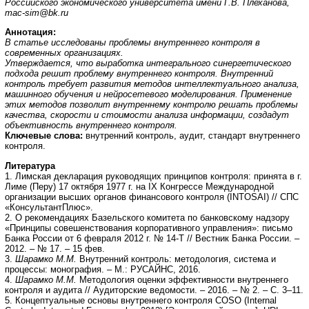
Российского экономического университета имени Г.В. Плеханова,
mac
-
sim
@
bk
.
ru
Аннотация:
В статье исследованы проблемы внутреннего контроля в
современных организациях.
Утверждается, что выработка интегрального синергетического
подхода решит проблему
внутреннего контроля. Внутренний
контроль требует развития методов интеллектуального анализа,
машинного обучения и нейросетевого моделирования. Применение
этих методов позволит внутреннему контролю решать проблемы
качества, скорости и стоимости анализа информации, создадут
объективность внутреннего контроля.
Ключевые слова:
внутренний контроль, аудит, стандарт внутреннего
контроля.
Литература
1. Лимская декларация руководящих принципов контроля: принята в г.
Лиме (Перу) 17 октября 1977 г. на IX Конгрессе Международной
организации высших органов финансового контроля (INTOSAI) // СПС
«КонсультантПлюс».
2. О рекомендациях Базельского комитета по банковскому надзору
«Принципы совешенствования корпоративного управления»: письмо
Банка России от 6 февраля 2012 г. № 14-Т // Вестник Банка России. –
2012. – № 17. – 15 фев.
3.
Шарамко М.М.
Внутренний контроль: методология, система и
процессы: монография. – М.: РУСАЙНС, 2016.
4.
Шарамко М.М.
Методология оценки эффективности внутреннего
контроля и аудита // Аудиторские ведомости. – 2016. – № 2. – С. 3–11.
5. Концептуальные основы внутреннего контроля COSO (Internal