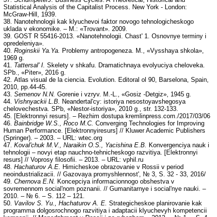
Statistical Analysis of the Capitalist Process. New York - London:
McGraw-Hill, 1939.
38. Nanotehnologii kak klyuchevoi faktor novogo tehnologicheskogo
uklada v ekonomike. – M.: «Trovant». 2009.
39. GOST R 55416-2013. «Nanotehnologii. Chast' 1. Osnovnye terminy i
opredeleniya».
40.
Roginskii Ya.Ya.
Problemy antropogeneza. M., «Vysshaya shkola»,
1969 g.
41.
Tattersal' I.
Skelety v shkafu. Dramatichnaya evolyuciya cheloveka.
SPb., «Piter», 2016 g.
42. Atlas visual de la ciencia. Evolution. Editoral ol 90, Barselona, Spain,
2010, pp.44-45.
43.
Semenov N.N.
Gorenie i vzryv. M.-L., «Gosiz -Detgiz», 1945 g.
44.
Vishnyackii L.B.
Neandertal'cy: istoriya nesostoyavshegosya
chelovechestva. SPb, «Nestor-istoriya», 2010 g., str. 132-133.
45. [Elektronnyi resurs]. – Rezhim dostupa kremlinpress.com./2017/03/06
46.
Bainbridge W.S., Roco M.C.
Converging Technologies for Improving
Human Performance. [Elektronnyiresurs] // Kluwer Academic Publishers
(Springer). – 2003. – URL: wtec.org
47.
Koval'chuk M.V., Naraikin O.S., Yacishina E.B.
Konvergenciya nauk i
tehnologii – novyi etap nauchno-tehnicheskogo razvitiya. [Elektronnyi
resurs] // Voprosy filosofii. – 2013. – URL: vphil.ru
48.
Hachaturov A.E.
Himicheskoe obrazovanie v Rossii v period
neoindustrializacii. // Gazovaya promyshlennost', № 3, S. 32 - 33, 2016/
49.
Chernova E.N.
Koncepciya informacionnogo obshestva v
sovremennom social'nom poznanii. // Gumanitarnye i social'nye nauki. –
2010. – № 6. – S. 112 – 121.
50.
Vavilov S. Yu., Hachaturov A. E.
Strategicheskoe planirovanie kak
programma dolgosrochnogo razvitiya i adaptacii klyuchevyh kompetencii