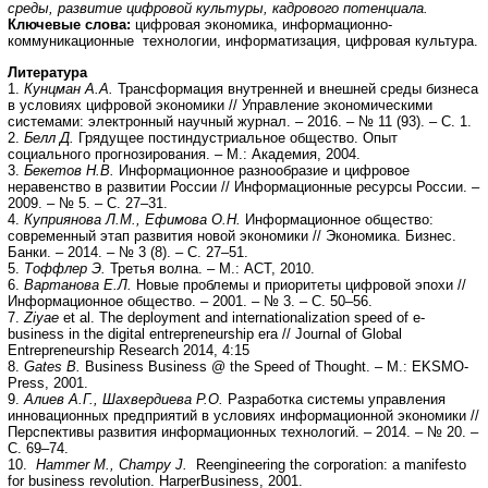
среды, развитие цифровой культуры, кадрового потенциала.
Ключевые слова:
цифровая экономика, информационно-
коммуникационные технологии, информатизация, цифровая культура.
Литература
1.
Кунцман А.А.
Трансформация внутренней и внешней среды бизнеса
в условиях цифровой экономики // Управление экономическими
системами: электронный научный журнал. – 2016. – № 11 (93). – С. 1.
2.
Белл Д.
Грядущее постиндустриальное общество. Опыт
социального прогнозирования. – М.: Академия, 2004.
3.
Бекетов Н.В.
Информационное разнообразие и цифровое
неравенство в развитии России // Информационные ресурсы России. –
2009. – № 5. – С. 27–31.
4.
Куприянова Л.М., Ефимова О.Н.
Информационное общество:
современный этап развития новой экономики // Экономика. Бизнес.
Банки. – 2014. – № 3 (8). – С. 27–51.
5.
Тоффлер Э.
Третья волна. – М.: АСТ, 2010.
6.
Вартанова Е.Л.
Новые проблемы и приоритеты цифровой эпохи //
Информационное общество. – 2001. – № 3. – С. 50–56.
7.
Ziyae
et al. The deployment and internationalization speed of e-
business in the digital entrepreneurship era // Journal of Global
Entrepreneurship Research 2014, 4:15
8.
Gates B.
Business Business @ the Speed of Thought. – М.: EKSMO-
Press, 2001.
9.
Алиев А.Г., Шахвердиева Р.О.
Разработка системы управления
инновационных предприятий в условиях информационной экономики //
Перспективы развития информационных технологий. – 2014. – № 20. –
С. 69–74.
10.
Hammer M., Champy J.
Reengineering the corporation: a manifesto
for business revolution. HarperBusiness, 2001.