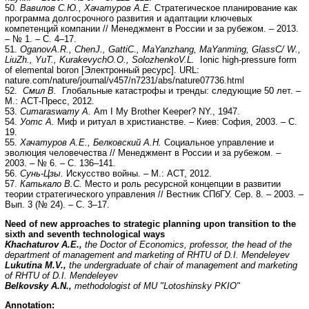
50.
Вавилов С.Ю., Хачатуров А.Е.
Стратегическое планирование как
программа долгосрочного развития и адаптации ключевых
компетенций компании // Менеджмент в России и за рубежом. – 2013.
– № 1. – С. 4–17.
51.
Oganov
A
.
R
.,
Chen
J
.,
Gatti
C
.,
Ma
Yanzhang
,
Ma
Yanming
,
Glass
C
/
W
.,
Liu
Zh
.,
Yu
T
.,
Kurakevych
O
.
O
.,
Solozhenko
V
.
L
.
Ionic high-pressure form
of elemental boron [Электронный ресурс]. URL:
nature.com/nature/journal/v457/n7231/abs/nature07736.html
52.
Смил В.
Глобальные катастрофы и тренды: следующие 50 лет. –
М.: АСТ-Пресс, 2012.
53.
Cumaraswamy A.
Am I My Brother Keeper? NY., 1947.
54.
Уотс А.
Миф и ритуал в христианстве. – Киев: София, 2003. – С.
19.
55.
Хачатуров А.Е., Белковский А.Н.
Социальное управление и
эволюция человечества // Менеджмент в России и за рубежом. –
2003. – № 6. – С. 136–141.
56.
Сунь-Цзы.
Искусство войны. – М.: АСТ, 2012.
57.
Катькало В.С.
Место и роль ресурсной концепции в развитии
теории стратегического управления // Вестник СПбГУ. Сер. 8. – 2003. –
Вып. 3 (№ 24). – С. 3–17.
Need of new approaches to strategic planning upon transition to the
sixth and seventh technological ways
Khachaturov A.E.,
the Doctor of Economics, professor, the head of the
department of management and marketing of RHTU of D.I. Mendeleyev
Lukutina M.V.,
the undergraduate of chair of management and marketing
of RHTU of D.I. Mendeleyev
Belkovsky A.N.,
methodologist of MU "Lotoshinsky PKIO"
Annotation: