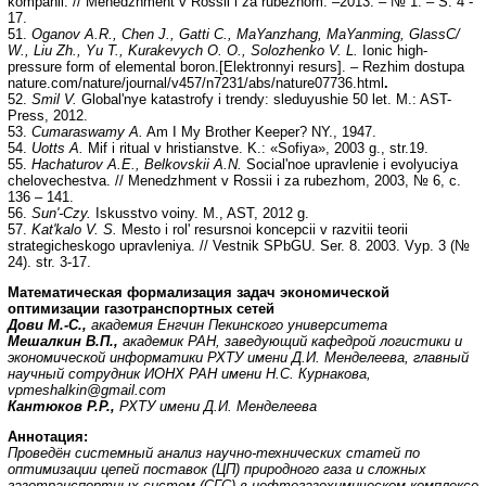
kompanii. // Menedzhment v Rossii i za rubezhom. –2013. – № 1. – S. 4 -
17.
51.
Oganov A.R., Chen J., Gatti C., MaYanzhang, MaYanming, GlassC/
W., Liu Zh., Yu T., Kurakevych O. O., Solozhenko V. L.
Ionic high-
pressure form of elemental boron.[Elektronnyi resurs]. – Rezhim dostupa
nature.com/nature/journal/v457/n7231/abs/nature07736.html
.
52.
Smil V.
Global'nye katastrofy i trendy: sleduyushie 50 let. M.: AST-
Press, 2012.
53.
Cumaraswamy A.
Am I My Brother Keeper? NY., 1947.
54.
Uotts A.
Mif i ritual v hristianstve. K.: «Sofiya», 2003 g., str.19.
55.
Hachaturov A.E., Belkovskii A.N.
Social'noe upravlenie i evolyuciya
chelovechestva. // Menedzhment v Rossii i za rubezhom, 2003, № 6, c.
136 – 141.
56.
Sun'-Czy.
Iskusstvo voiny. M., AST, 2012 g.
57.
Kat'kalo V. S.
Mesto i rol' resursnoi koncepcii v razvitii teorii
strategicheskogo upravleniya. // Vestnik SPbGU. Ser. 8. 2003. Vyp. 3 (№
24). str. 3-17.
Математическая формализация задач экономической
оптимизации газотранспортных сетей
Дови М.-С.,
академия Енгчин Пекинского университета
Мешалкин В.П.,
академик РАН, заведующий кафедрой логистики и
экономической информатики РХТУ имени Д.И. Менделеева, главный
научный сотрудник ИОНХ РАН имени Н.С. Курнакова,
vpmeshalkin@gmail.com
Кантюков Р.Р.,
РХТУ имени Д.И. Менделеева
Аннотация:
Проведён системный анализ научно-технических статей по
оптимизации цепей поставок (ЦП) природного газа и сложных
газотранспортных систем (СГС) в нефтегазохимическом комплексе