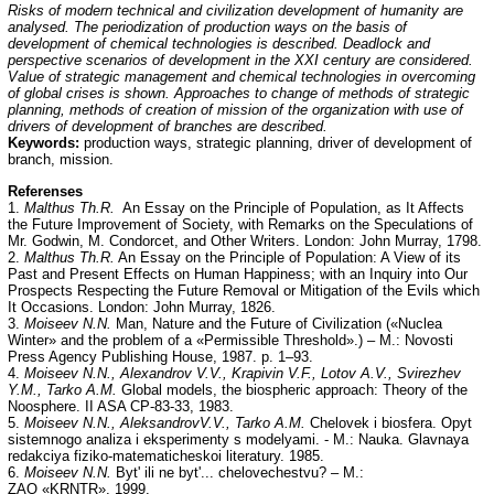
Risks of modern technical and civilization development of humanity are
analysed. The periodization of production ways on the basis of
development of chemical technologies is described. Deadlock and
perspective scenarios of development in the XXI century are considered.
Value of strategic management and chemical technologies in overcoming
of global crises is shown. Approaches to change of methods of strategic
planning, methods of creation of mission of the organization with use of
drivers of development of branches are described.
Keywords:
production ways, strategic planning, driver of development of
branch, mission.
Referenses
1.
Malthus Th.R.
An Essay on the Principle of Population, as It Affects
the Future Improvement of Society, with Remarks on the Speculations of
Mr. Godwin, M. Condorcet, and Other Writers. London: John Murray, 1798.
2.
Malthus Th.R.
An Essay on the Principle of Population: A View of its
Past and Present Effects on Human Happiness; with an Inquiry into Our
Prospects Respecting the Future Removal or Mitigation of the Evils which
It Occasions. London: John Murray, 1826.
3.
Moiseev N.N.
Man, Nature and the Future of Civilization («Nuclea
Winter» and the problem of a «Permissible Threshold».) – M.: Novosti
Press Agency Publishing Housе, 1987. p. 1–93.
4.
Moiseev N.N., Alexandrov V.V., Krapivin V.F., Lotov A.V., Svirezhev
Y.M., Tarko A.M.
Global models, the biospheric approach: Theory of the
Noosphere. II ASA CP-83-33, 1983.
5.
Moiseev N.N., AleksandrovV.V., Tarko A.M.
Chelovek i biosfera. Opyt
sistemnogo analiza i eksperimenty s modelyami. - M.: Nauka. Glavnaya
redakciya fiziko-matematicheskoi literatury. 1985.
6.
Moiseev N.N.
Byt' ili ne byt'... chelovechestvu? – M.:
ZAO «KRNTR», 1999.