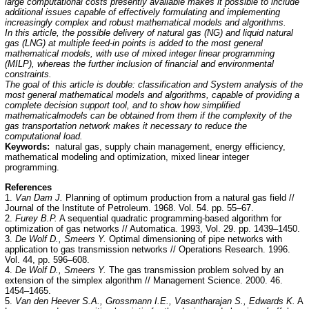
large computational costs presently available makes it possible to include
additional issues capable of effectively formulating and implementing
increasingly complex and robust mathematical models and algorithms.
In this article, the possible delivery of natural gas (NG) and liquid natural
gas (LNG) at multiple feed-in points is added to the most general
mathematical models, with use of mixed integer linear programming
(MILP), whereas the further inclusion of financial and environmental
constraints.
The goal of this article is double: classification and System analysis of the
most general mathematical models and algorithms, capable of providing a
complete decision support tool, and to show how simplified
mathematicalmodels can be obtained from them if the complexity of the
gas transportation network makes it necessary to reduce the
computational load.
Keywords:
natural gas, supply chain management, energy efficiency,
mathematical modeling and optimization, mixed linear integer
programming.
References
1.
Van Dam J.
Planning of optimum production from a natural gas field //
Journal of the Institute of Petroleum. 1968. Vol. 54. pp. 55–67.
2.
Furey B.P.
A sequential quadratic programming-based algorithm for
optimization of gas networks // Automatica. 1993, Vol. 29. pp. 1439–1450.
3.
De Wolf D., Smeers Y.
Optimal dimensioning of pipe networks with
application to gas transmission networks // Operations Research. 1996.
Vol. 44, pp. 596–608.
4.
De Wolf D., Smeers Y.
The gas transmission problem solved by an
extension of the simplex algorithm // Management Science. 2000. 46.
1454–1465.
5.
Van den Heever S.A., Grossmann I.E., Vasantharajan S., Edwards K.
A