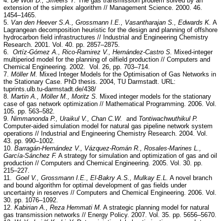
4.
De Wolf D., Smeers Y.
The gas transmission problem solved by an
extension of the simplex algorithm // Management Science. 2000. 46.
1454–1465.
5.
Van den Heever S.A., Grossmann I.E., Vasantharajan S., Edwards K.
A
Lagrangean decomposition heuristic for the design and planning of offshore
hydrocarbon field infrastructures // Industrial and Engineering Chemistry
Research. 2001. Vol. 40. pp. 2857–2875.
6.
Ortíz-Gómez A., Rico-Ramirez V., Hernández-Castro S.
Mixed-integer
multiperiod model for the planning of oilfield production // Computers and
Chemical Engineering. 2002. Vol. 26, pp. 703–714.
7.
Möller M.
Mixed Integer Models for the Optimisation of Gas Networks in
the Stationary Case. PhD thesis. 2004, TU Darmstadt. URL:
tuprints.ulb.tu-darmstadt.de/438/
8.
Martin A., Möller M., Moritz S.
Mixed integer models for the stationary
case of gas network optimization // Mathematical Programming. 2006. Vol.
105. pp. 563–582.
9.
Nimmanonda P., Uraikul V., Chan C.W.
and
Tontiwachwuthikul P.
Computer-aided simulation model for natural gas pipeline network system
operations // Industrial and Engineering Chemistry Research. 2004. Vol.
43. pp. 990–1002.
10.
Barragán-Hernández V., Vázquez-Román R., Rosales-Marines L.,
García-Sánchez F.
A strategy for simulation and optimization of gas and oil
production // Computers and Chemical Engineering. 2005. Vol. 30. pp.
215–227.
11.
Goel V., Grossmann I.E., El-Bakry A.S., Mulkay E.L.
A novel branch
and bound algorithm for optimal development of gas fields under
uncertainty in reserves // Computers and Chemical Engineering. 2006. Vol.
30. pp. 1076–1092.
12.
Kabirian A., Reza Hemmati M.
A strategic planning model for natural
gas transmission networks // Energy Policy. 2007. Vol. 35. pp. 5656–5670.