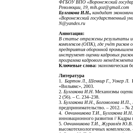
ФГБОУ ВПО «Воронежский государст
Революции, 19,
mih
.
goz
@
gmail
.
com
Булгакова И.Н.,
кандидат экономич
«Воронежский государственный унив
N
@
yandex
.
ru
Аннотация:
В статье отражены результаты исс
комплексов (ОПК), где учёт рисков
предприятия оборонной промышленн
инструмент оценки кадровых рисков
программа кадрового менеджмента 
Ключевые слова:
экономическая бе
Литература
1.
Бартон Л., Шенкир Г., Уокер Л.
К
«Вильямс», 2003.
2.
Булгакова И.Н.
Механизмы оценки
2 (56). – С. 234–238.
3.
Булгакова И.Н., Богомолова И.П.,
предпринимательство. – 2012. – № 2.
4.
Овчинникова Т.И., Булгакова И.Н.
инновационного развития // Кадры п
5.
Овчинникова Т.И., Журавлёв Ю.В.,
высокотехнологичных комплексов.