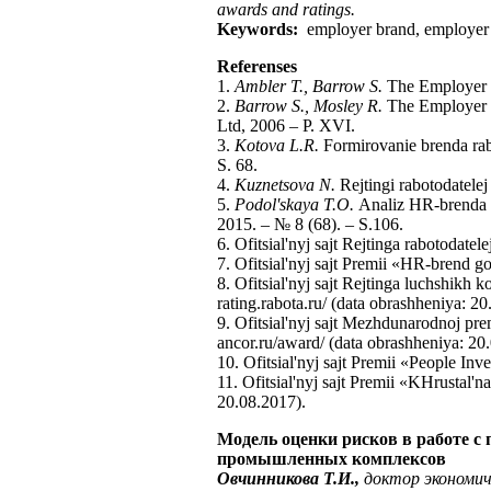
awards and ratings.
Keywords:
employer brand, employer 
Referenses
1.
Ambler T., Barrow S.
The Employer B
2.
Barrow S., Mosley R.
The Employer b
Ltd, 2006 – P. XVI.
3.
Kotova L.R.
Formirovanie brenda rab
S. 68.
4.
Kuznetsova N.
Rejtingi rabotodatelej
5.
Podol'skaya T.O.
Аnaliz HR-brenda r
2015. – № 8 (68). – S.106.
6. Ofitsial'nyj sajt Rejtinga rabotodate
7. Ofitsial'nyj sajt Premii «HR-brend 
8. Ofitsial'nyj sajt Rejtinga luchshik
rating.rabota.ru/ (data obrashheniya: 20
9. Ofitsial'nyj sajt Mezhdunarodnoj p
ancor.ru/award/ (data obrashheniya: 20
10. Ofitsial'nyj sajt Premii «People In
11. Ofitsial'nyj sajt Premii «KHrustal
20.08.2017).
Модель оценки рисков в работе с
промышленных комплексов
Овчинникова Т.И.,
доктор экономич