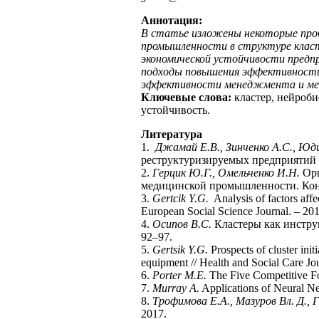
Аннотация:
В статье изложены некоторые проб
промышленности в структуре клас
экономической устойчивости предп
подходы повышения эффективности
эффективности менеджмента и мето
Ключевые слова:
кластер, нейроб
устойчивость.
Литература
1.
Джамай Е.В., Зинченко А.С., Юд
реструктуризируемых предприятий м
2.
Герцик Ю.Г., Омельченко И.Н.
Ор
медицинской промышленности. Конц
3.
Gertcik Y.G.
Analysis of factors affe
European Social Science Journal. – 201
4.
Осипов В.С.
Кластеры как инструм
92–97.
5.
Gertsik Y.G.
Рrospects of cluster ini
equipment // Health and Social Care Jou
6.
Porter M.E.
The Five Competitive For
7.
Murray A.
Applications of Neural Ne
8.
Трофимова Е.А., Мазуров Вл. Д., Г
2017.