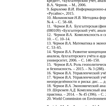
кредит», «Бухгалтерский учёт, анал
В.А. Чернов. – М., 2006.
9.
Бариленко В.И.
Информационно-ана
«Русайнс», 2015.
10.
Малиновская Н.В.
Методика форм
№ 4. – С. 58–68.
11.
Чернов В.А.
Бухгалтерская (фина
(080109) «Бухгалтерский учёт, ана
12.
Чернов В.А.
Комплексность и си
10. – С. 10–14.
13.
Чернов В.А.
Математика в эконом
С. 53–65.
14.
Чернов В.А.
Развитие концепции 
анализа, бухгалтерского учёта и а
университет, 2006. – С. 146–150.
15.
Чернов В.А.
Роль геополитическ
и безопасность. – 2015. – № 3 (288). 
16.
Чернов В.А.
Управленческий учёт
17.
Чернов В.А.
Управленческий учё
неопределённости и риска: дис. ...
18.
Чернов В.А.
Экономический анал
19.
Шеремет А.Д.
Комплексный анал
практика. – 2014. – № 45 (396). – С. 
20. World Commission on Environment 