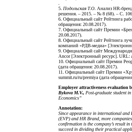
.
5.
Подольская Т.О.
Анализ HR-бренда
решения. – 2015. – № 8 (68). – С. 106
6. Официальный сайт Рейтинга работ
обращения: 20.08.2017).
7. Официальный сайт Премии «Бренд
20.08.2017).
8. Официальный сайт Рейтинга лучш
компаний «РДВ-медиа» [Электронный р
9. Официальный сайт Международно
Ancor [Электронный ресурс]. URL: an
10. Официальный сайт Премии Peopl
(дата обращения: 20.08.2017).
11. Официальный сайт Премии «Хрус
summit.ru/ru/premiya (дата обращения
Employer attractiveness evaluation 
Bykova M.V.,
Post-graduate student i
Economics”
Annotation:
Since appearance in international an
(EVP) and HR Brand, more companies try
confirmation is the company’s result i
succeed in dividing their practical app