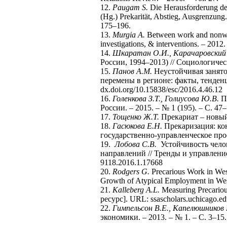
12.
Paugam S.
Die Herausforderung der
(Hg.) Prekarität, Abstieg, Ausgrenzung
175–196.
13.
Murgia A.
Between work and nonwork:
investigations, & interventions. – 2012. 
14.
Шкаратан О.И., Карачаровский 
России, 1994–2013) // Социологическ
15.
Панов А.М.
Неустойчивая занято
перемены в регионе: факты, тенденц
dx.doi.org/10.15838/esc/2016.4.46.12
16.
Голенкова З.Т., Голиусова Ю.В.
Пр
России. – 2015. – № 1 (195). – С. 47–
17.
Тощенко Ж.Т.
Прекариат – новый 
18.
Гасюкова Е.Н.
Прекаризация: ко
государственно-управленческое проек
19.
Лобова С.В.
Устойчивость челов
направлений // Тренды и управление.
9118.2016.1.17668
20.
Rodgers G.
Precarious Work in West
Growth of Atypical Employment in Weste
21.
Kalleberg A.L.
Measuring Precario
ресурс]. URL: ssascholars.uchicago.edu/
22.
Гимпельсон В.Е., Капелюшников 
экономики. – 2013. – № 1. – С. 3–15.