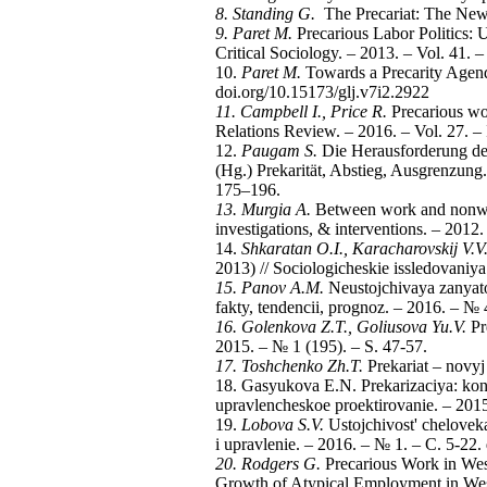
8. Standing G.
The Precariat: The New
9. Paret M.
Precarious Labor Politics: U
Critical Sociology. – 2013. – Vol. 41.
10.
Paret M.
Towards a Precarity Agenda
doi.org/10.15173/glj.v7i2.2922
11. Campbell I., Price R.
Precarious wo
Relations Review. – 2016. – Vol. 27. 
12.
Paugam S.
Die Herausforderung der
(Hg.) Prekarität, Abstieg, Ausgrenzung
175–196.
13. Murgia A.
Between work and nonwork:
investigations, & interventions. – 2012. 
14.
Shkaratan O.I., Karacharovskij V.V
2013) // Sociologicheskie issledovaniy
15. Panov A.M.
Neustojchivaya zanyatos
fakty, tendencii, prognoz. – 2016. – №
16. Golenkova Z.T., Goliusova Yu.V.
Pr
2015. – № 1 (195). – S. 47-57.
17. Toshchenko Zh.T.
Prekariat – novyj 
18. Gasyukova E.N. Prekarizaciya: konc
upravlencheskoe proektirovanie. – 2015
19.
Lobova S.V.
Ustojchivost' cheloveka
i upravlenie. – 2016. – № 1. – C. 5-2
20. Rodgers G.
Precarious Work in West
Growth of Atypical Employment in Weste