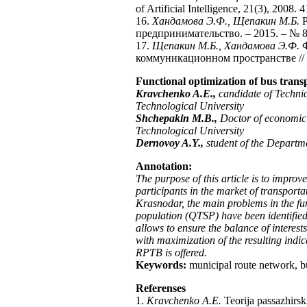
of Artificial Intelligence, 21(3), 2008.
16.
Хандамова Э.Ф., Щепакин М.Б.
Р
предпринимательство. – 2015. – № 8 
17.
Щепакин М.Б., Хандамова Э.Ф.
Ф
коммуникационном пространстве // 
Functional optimization of bus trans
Kravchenko A.
Е
.,
са
ndidate of Techni
Technological University
Shchepakin M.B.,
Doctor of economic 
Technological University
Dernovoy A.Y.,
student of the Departm
Annotation:
The purpose of this article is to improve
participants in the market of transportat
Krasnodar, the main problems in the func
population (QTSP) have been identified.
allows to ensure the balance of interes
with maximization of the resulting ind
RPTB is offered.
Keywords:
municipal route network, bus
Referenses
1.
Kravchenko A.E.
Teorija passazhirsk