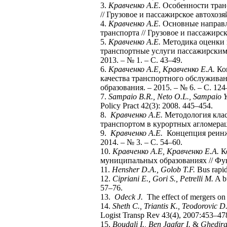
3.
Кравченко А.Е.
Особенности тран
// Грузовое и пассажирское автохозяй
4.
Кравченко А.Е.
Основные направл
транспорта // Грузовое и пассажирско
5.
Кравченко А.Е.
Методика оценки 
транспортные услуги пассажирским 
2013. – № 1. – С. 43–49.
6.
Кравченко А.Е, Кравченко Е.А.
Кон
качества транспортного обслужива
образования. – 2015. – № 6. – С. 124
7.
Sampaio B.R., Neto O.L., Sampaio Y
Policy Pract 42(3): 2008. 445–454.
8.
Кравченко А.Е.
Методология клас
транспортом в курортных агломерация
9.
Кравченко А.Е.
Концепция реинже
2014. – № 3. – С. 54–60.
10.
Кравченко А.Е, Кравченко Е.А.
Ко
муниципальных образованиях // Фун
11.
Hensher D.A., Golob T.F.
Bus rapid
12.
Cipriani E., Gori S., Petrelli M.
A bu
57–76.
13.
Odeck J.
The effect of mergers on e
14.
Sheth C., Triantis K., Teodorovic D
Logist Transp Rev 43(4), 2007:453–47
15.
Boudali I., Ben Jaafar I.
&
Ghedira