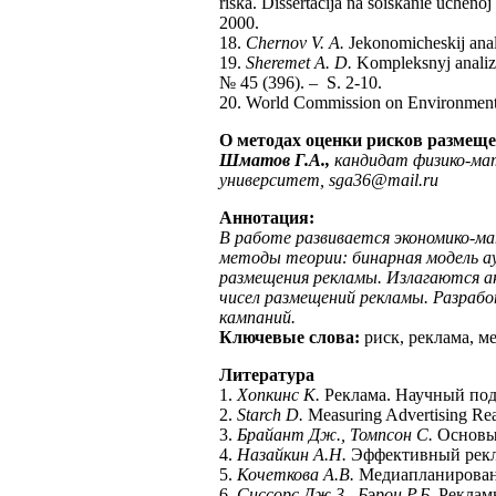
riska. Dissertacija na soiskanie uchen
2000.
18.
Chernov V. A.
Jekonomicheskij anal
19.
Sheremet A. D.
Kompleksnyj analiz po
№ 45 (396). – S. 2-10.
20. World Commission on Environment 
О методах оценки рисков размещ
Шматов Г.А.,
кандидат физико-ма
университет,
sga
36@
mail
.
ru
Аннотация:
В работе развивается экономико-м
методы теории: бинарная модель а
размещения рекламы. Излагаются а
чисел размещений рекламы. Разраб
кампаний.
Ключевые слова:
риск, реклама, 
Литература
1.
Хопкинс К.
Реклама. Научный подх
2.
Starch D.
Measuring Advertising Re
3.
Брайант Дж., Томпсон С.
Основы 
4.
Назайкин А.Н.
Эффективный реклам
5.
Кочеткова А.В.
Медиапланировани
6.
Сиссорс Дж.3., Бэрон Р.Б.
Рекламн