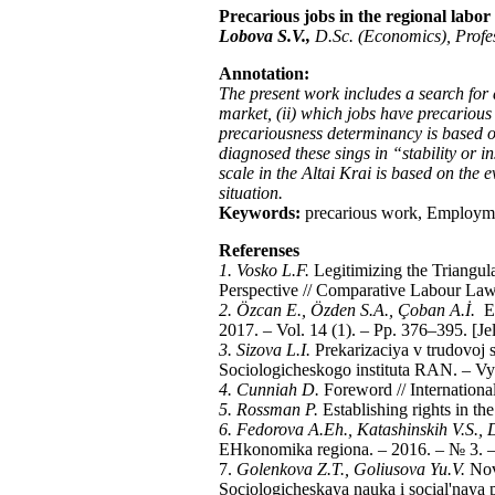
Precarious jobs in the regional labo
Lobova S.V.,
D.Sc. (Economics), Profes
Annotation:
The present work includes a search for
market, (ii) which jobs have precarious
precariousness determinancy is based on
diagnosed these sings in “stability or i
scale in the Altai Krai is based on the 
situation.
Keywords:
precarious work, Employmen
Referenses
1. Vosko L.F.
Legitimizing the Triangul
Perspective // Comparative Labour Law a
2. Özcan E., Özden S.A., Çoban A.İ.
Ev
2017. – Vol. 14 (1). – Pp. 376–395. [J
3. Sizova L.I.
Prekarizaciya v trudovoj 
Sociologicheskogo instituta RAN. – Vyp
4. Cunniah D.
Foreword // International
5. Rossman P.
Establishing rights in th
6. Fedorova A.Eh., Katashinskih V.S.,
EHkonomika regiona. – 2016. – № 3. –
7.
Golenkova Z.T., Goliusova Yu.V.
Novy
Sociologicheskaya nauka i social'naya p