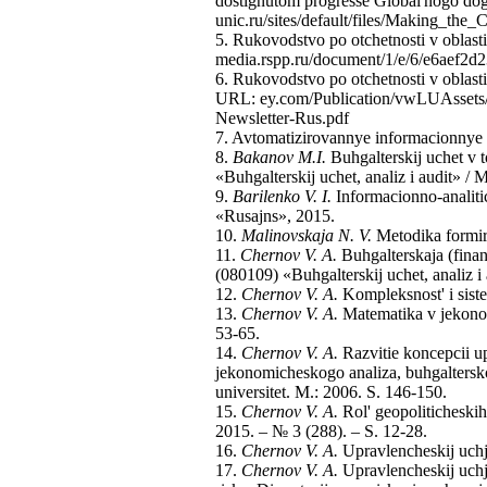
dostignutom progresse Global'nogo do
unic.ru/sites/default/files/Making_th
5. Rukovodstvo po otchetnosti v oblasti
media.rspp.ru/document/1/e/6/e6aef2
6. Rukovodstvo po otchetnosti v oblasti
URL: ey.com/Publication/vwLUAssets
Newsletter-Rus.pdf
7. Avtomatizirovannye informacionnye 
8.
Bakanov M.I.
Buhgalterskij uchet v t
«Buhgalterskij uchet, analiz i audit»
9.
Barilenko V. I.
Informacionno-analitic
«Rusajns», 2015.
10.
Malinovskaja N. V.
Metodika formiro
11.
Chernov V. A.
Buhgalterskaja (finan
(080109) «Buhgalterskij uchet, analiz
12.
Chernov V. A.
Kompleksnost' i siste
13.
Chernov V. A.
Matematika v jekonomi
53-65.
14.
Chernov V. A.
Razvitie koncepcii u
jekonomicheskogo analiza, buhgaltersko
universitet. M.: 2006. S. 146-150.
15.
Chernov V. A.
Rol' geopoliticheskih 
2015. – № 3 (288). – S. 12-28.
16.
Chernov V. A.
Upravlencheskij uchjo
17.
Chernov V. A.
Upravlencheskij uchjo