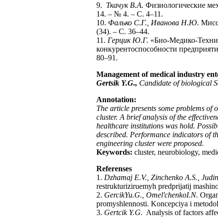
9.
Ткачук В.А.
Физиологические меха
14. – № 4. – С. 4–11.
10.
Фалько С.Г., Иванова Н.Ю.
Мисс
(34). – С. 36–44.
11.
Герцик Ю.Г.
«Био-Медико-Технич
конкурентоспособности предприятий
80–91.
Management of medical industry enterp
Gertsik Y.G.,
Candidate of biological 
Annotation:
The article presents some problems of or
cluster. A brief analysis of the effecti
healthcare institutions was hold. Poss
described. Performance indicators of 
engineering cluster were proposed.
Keywords:
cluster, neurobiology, medi
Referenses
1.
Dzhamaj E.V., Zinchenko A.S., Judi
restrukturiziruemyh predprijatij mashin
2.
Gercik
Yu
.
G
.,
Omel
'
chenko
I
.
N
.
Organi
promyshlennosti. Koncepciya i metod
3.
Gertcik Y.G.
Analysis of factors affe