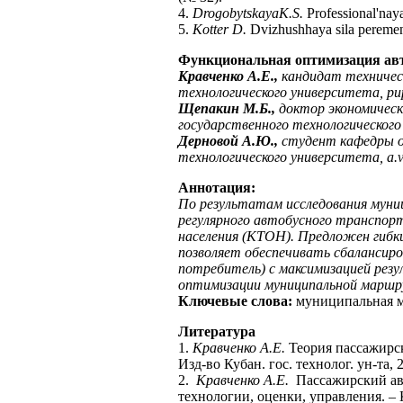
4.
DrogobytskayaK.S.
Professional'naya
5.
Kotter D.
Dvizhushhaya sila peremen.
Функциональная оптимизация авто
Кравченко А.Е.,
кандидат техничес
технологического университета,
pu
Щепакин М.Б.,
доктор экономическ
государственного технологическог
Дерновой А.Ю.,
студент кафедры о
технологического университета,
a
.
v
Аннотация:
По результатам исследования муни
регулярного автобусного транспор
населения (КТОН). Предложен гибк
позволяет обеспечивать сбалансиро
потребитель) с максимизацией рез
оптимизации муниципальной маршр
Ключевые слова:
муниципальная ма
Литература
1.
Кравченко А.Е.
Теория пассажирск
Изд-во Кубан. гос. технолог. ун-та, 
2.
Кравченко А.Е.
Пассажирский авт
технологии, оценки, управления. – К