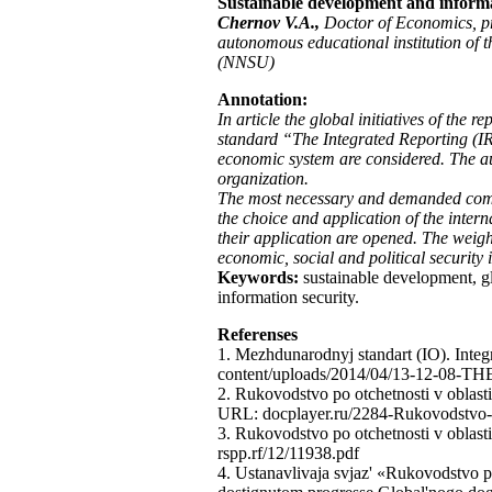
Sustainable development and inform
Chernov V.A.,
Doctor of Economics, pr
autonomous educational institution of 
(NNSU)
Annotation:
In article the global initiatives of the 
standard “The Integrated Reporting (IR
economic system are considered. The au
organization.
The most necessary and demanded comp
the choice and application of the intern
their application are opened. The weig
economic, social and political security i
Keywords:
sustainable development, glo
information security.
Referenses
1. Mezhdunarodnyj standart (IO). Integr
content/uploads/2014/04/13-12-
2. Rukovodstvo po otchetnosti v oblasti 
URL: docplayer.ru/2284-Rukovodstvo-po-
3. Rukovodstvo po otchetnosti v oblast
rspp.rf/12/11938.pdf
4. Ustanavlivaja svjaz' «Rukovodstvo po 