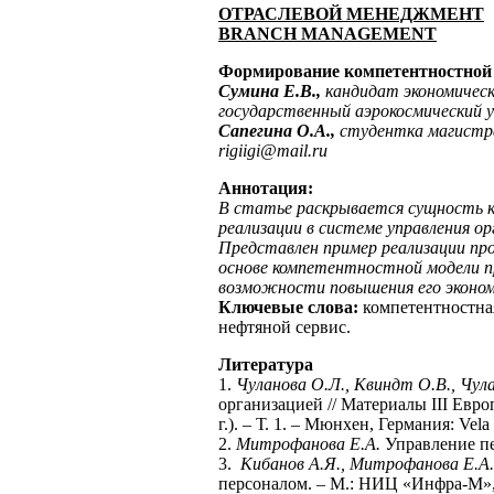
ОТРАСЛЕВОЙ МЕНЕДЖМЕНТ
BRANCH
MANAGEMENT
Формирование компетентностной 
Сумина Е.В.,
кандидат экономичес
государственный аэрокосмический у
Сапегина О.А.,
студентка магистр
rigiigi@mail.ru
Аннотация:
В статье раскрывается сущность 
реализации в системе управления о
Представлен пример реализации пр
основе компетентностной модели п
возможности повышения его эконо
Ключевые слова:
компетентностна
нефтяной сервис.
Литература
1.
Чуланова О.Л., Квиндт О.В., Чула
организацией // Материалы III Евр
г.). – Т. 1. – Мюнхен, Германия: Vela
2.
Митрофанова Е.А.
Управление пер
3.
Кибанов А.Я., Митрофанова Е.А.,
персоналом. – М.: НИЦ «Инфра-М»,