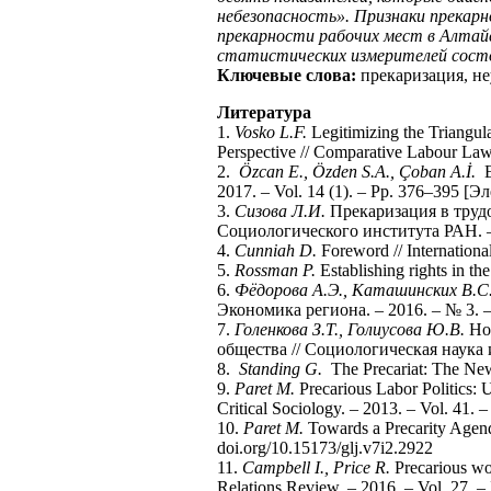
небезопасность». Признаки прекар
прекарности рабочих мест в Алтай
статистических измерителей состо
Ключевые слова:
прекаризация, не
Литература
1.
Vosko L.F.
Legitimizing the Triangul
Perspective // Comparative Labour Law 
2.
Özcan E., Özden S.A., Çoban A.İ.
Ev
2017. – Vol. 14 (1). – Pp. 376–395 [
3.
Сизова Л.И.
Прекаризация в трудов
Социологического института РАН. – 
4.
Cunniah D.
Foreword // International
5.
Rossman P.
Establishing rights in th
6.
Фёдорова А.Э., Каташинских В.С.
Экономика региона. – 2016. – № 3. 
7.
Голенкова З.Т., Голиусова Ю.В.
Нов
общества // Социологическая наука и
8.
Standing G.
The Precariat: The New
9.
Paret M.
Precarious Labor Politics: U
Critical Sociology. – 2013. – Vol. 4
10.
Paret M.
Towards a Precarity Agend
doi.org/10.15173/glj.v7i2.2922
11.
Campbell I., Price R.
Precarious wo
Relations Review. – 2016. – Vol. 27.