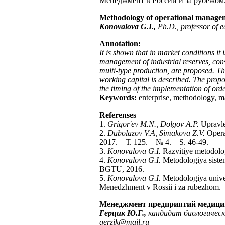
Менеджмент в России и за рубежом. 
Methodology of operational manageme
Konovalova G.I.,
Ph.D., professor of 
Annotation:
It is shown that in market conditions it
management of industrial reserves, con
multi-type production, are proposed. Th
working capital is described. The propo
the timing of the implementation of orde
Keywords:
enterprise, methodology, m
Referenses
1.
Grigor'ev M.N., Dolgov A.P.
Upravlen
2.
Dubolazov V.A, Simakova Z.V.
Operat
2017. – Т. 125. – № 4. – S. 46-49.
3.
Konovalova G.I.
Razvitiye metodolo
4.
Konovalova G.I.
Metodologiya sistem
BGTU, 2016.
5.
Konovalova G.I.
Metodologiya unive
Menedzhment v Rossii i za rubezhom. –
Менеджмент предприятий медицин
Герцик Ю.Г.,
кандидат биологичес
gerzik
@
mail
.
ru