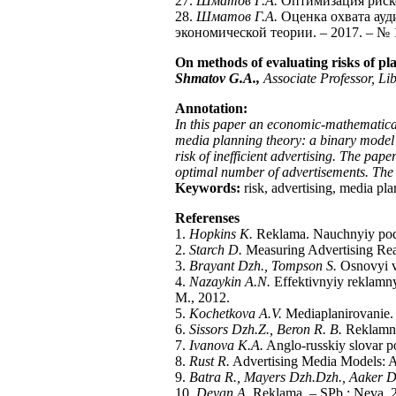
27.
Шматов Г.А.
Оптимизация риско
28.
Шматов Г.А.
Оценка охвата ауд
экономической теории. – 2017. – № 1
On methods of evaluating risks of pla
Shmatov G.A.,
Associate Professor, Li
Annotation:
In this paper an economic-mathematical
media planning theory: a binary model 
risk of inefficient advertising. The pap
optimal number of advertisements. The r
Keywords:
risk, advertising, media pla
Referenses
1.
Hopkins K.
Reklama. Nauchnyiy podh
2.
Starch D.
Measuring Advertising Re
3.
Brayant Dzh., Tompson S.
Osnovyi v
4.
Nazaykin A.N.
Effektivnyiy reklamnyi
M., 2012.
5.
Kochetkova A.V.
Mediaplanirovanie.
6.
Sissors Dzh.Z., Beron R. B.
Reklamnoe
7.
Ivanova K.A.
Anglo-russkiy slovar po
8.
Rust R.
Advertising Media Models: A
9.
Batra R., Mayers Dzh.Dzh., Aaker D
10.
Deyan A.
Reklama. – SPb.: Neva, 