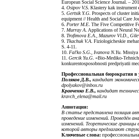
European Social Science Journal. – 201
4.
Osipov V.S.
Klastery kak instrument 
5.
Gertsik Y.G.
Рrospects of cluster ini
equipment // Health and Social Care Jou
6.
Porter M.E.
The Five Competitive For
7.
Murray A.
Applications of Neural Ne
8.
Trofimova E.A., Mazurov Vl.D., Gil
9.
Tkachuk V.A.
Fiziologicheskie mehani
S. 4-11.
10.
Fal'ko S.G., Ivanova N.Yu.
Missiya 
11.
Gercik Yu.G.
«Bio-Mediko-Tehniches
konkurentosposobnosti predpriyatii med
Профессиональная бюрократия в 
Поляков Д.В.,
кандидат экономическ
dpolyakov
@
inbox
.
ru
Кравченко Е.В.,
кандидат техничес
kravch
_
elena
@
mail
.
ru
Аннотация:
В статье представлена позиция ав
проведение изменений. Проведён ан
изменений. Теоретические границы 
которой авторы предлагают структ
Ключевые слова:
профессиональная