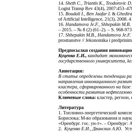
14.
Sheth C., Triantis K., Teodorovic D
Logist Transp Rev 43(4), 2007:453–47
15.
Boudali I., Ben Jaafar I.
&
Ghedira
of Artificial Intelligence, 21(3), 2008.
16.
Handamova Je.F., Shhepakin M.B.
– 2015. – № 8 (2) (61–2). – S. 968-973
17.
Shhepakin M.B., Handamova Je.F.
prostranstve // Jekonomika i predprinim
Предпосылки создания инновацион
Куценко Е.И.,
кандидат экономиче
государственного университета, ke
Аннотация:
В статье определены тенденции ра
направления инновационного развит
кластера, сформированного на базе
особенности развития нефтегазовог
Ключевые слова:
кластер, регион,
Литература
1. Топливно-энергетический комплек
Борисюка; М-во образования и наук
«Оренбург. гос. ун-т». – Оренбург: А
2.
Куценко Е.И., Двинских А.Ю.
Уст