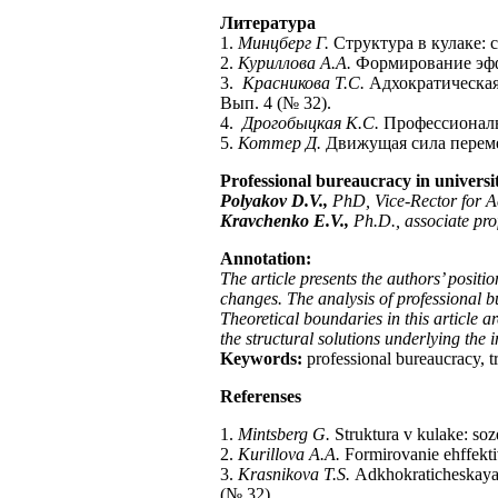
Литература
1.
Минцберг Г.
Структура в кулаке: 
2.
Куриллова А.А.
Формирование эффе
3.
Красникова Т.С.
Адхократическая 
Вып. 4 (№ 32).
4.
Дрогобыцкая К.С.
Профессиональ
5.
Коттер Д.
Движущая сила перемен
Professional bureaucracy in universi
Polyakov D.V.,
PhD, Vice-Rector for A
Kravchenko E.V.,
Ph.D., associate pr
Annotation:
The article presents the authors’ posit
changes. The analysis of professional b
Theoretical boundaries in this article 
the structural solutions underlying the
Keywords:
professional bureaucracy, t
Referenses
1.
Mintsberg G.
Struktura v kulake: sozd
2.
Kurillova
А
.
А
.
Formirovanie ehffektiv
3.
Krasnikova T.S.
Аdkhokraticheskaya o
(№ 32).