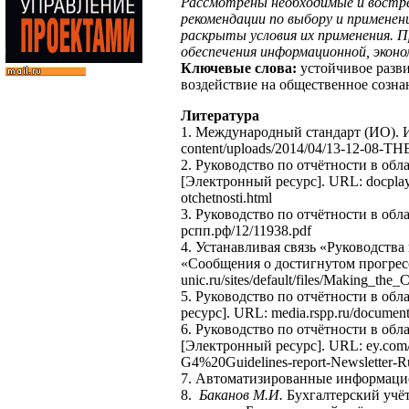
Рассмотрены необходимые и востре
рекомендации по выбору и примене
раскрыты условия их применения. 
обеспечения информационной, эконо
Ключевые слова:
устойчивое разв
воздействие на общественное созна
Литература
1. Международный стандарт (ИО). Ин
content/uploads/2014/04/13-12-
2. Руководство по отчётности в обл
[Электронный ресурс]. URL: docplayer.
otchetnosti.html
3. Руководство по отчётности в обл
рспп.рф/12/11938.pdf
4. Устанавливая связь «Руководств
«Сообщения о достигнутом прогрес
unic.ru/sites/default/files/Making_th
5. Руководство по отчётности в об
ресурс]. URL: media.rspp.ru/documen
6. Руководство по отчётности в об
[Электронный ресурс]. URL: ey.com/
G4%20Guidelines-report-Newsletter-R
7. Автоматизированные информаци
8.
Баканов М.И.
Бухгалтерский учёт