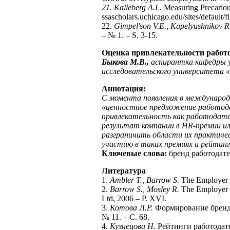
21. Kalleberg A.L.
Measuring Precario
ssascholars.uchicago.edu/sites/default/fi
22.
Gimpel'son V.E., Kapelyushnikov R.
– № 1. – S. 3-15.
Оценка привлекательности работ
Быкова М.В.,
аспирантка кафедры 
исследовательского университета 
Аннотация:
С момента появления в международ
«ценностное предложение работод
привлекательность как работодат
результат компании в
HR
-премии и
разграничить области их практиче
участию в таких премиях и рейтинг
Ключевые слова:
бренд работодате
Литература
1.
Ambler T., Barrow S.
The Employer B
2.
Barrow S., Mosley R.
The Employer b
Ltd, 2006 – P. XVI.
3.
Котова Л.Р.
Формирование бренда 
№ 11. – С. 68.
4.
Кузнецова Н.
Рейтинги работодате