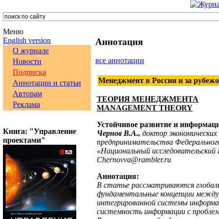
Меню
English version
Аннотация
О журнале
все аннотации
Новости
Подписка
Менеджмент в России и за рубежо
Аннотации и статьи
Авторам
ТЕОРИЯ МЕНЕДЖМЕНТА
Реклама
MANAGEMENT THEORY
Устойчивое развитие и информаци
Книга: "Управление
Чернов В.А.,
доктор экономических
проектами"
предпринимательства Федерального
«Национальный исследовательский 
Chernovva@rambler.ru
Аннотация:
В статье рассматриваются глобаль
фундаментальные концепции между
интегрированной системы информац
системность информации с проблем