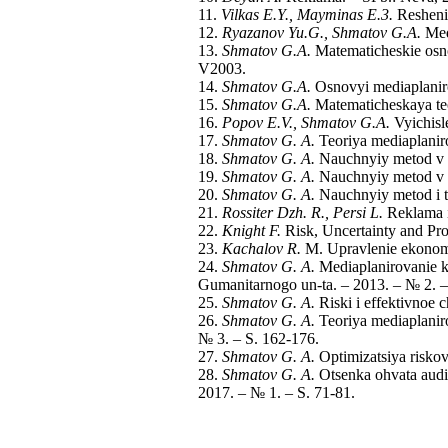
11.
Vilkas E.Y., Mayminas E.3.
Resheniy
12.
Ryazanov Yu.G., Shmatov G.A.
Medi
13.
Shmatov G.A.
Matematicheskie osn
V2003.
14.
Shmatov G.A.
Osnovyi mediaplaniro
15.
Shmatov G.A.
Matematicheskaya te
16.
Popov E.V., Shmatov G.A.
Vyichisl
17.
Shmatov G. A.
Teoriya mediaplanir
18.
Shmatov G. A.
Nauchnyiy metod v e
19.
Shmatov G. A.
Nauchnyiy metod v re
20.
Shmatov G. A.
Nauchnyiy metod i t
21.
Rossiter Dzh. R., Persi L.
Reklama i 
22.
Knight F.
Risk, Uncertainty and Pro
23.
Kachalov R.
M. Upravlenie ekonomic
24.
Shmatov G. A.
Mediaplanirovanie ka
Gumanitarnogo un-ta. – 2013. – № 2. –
25.
Shmatov G. A.
Riski i effektivnoe 
26.
Shmatov G. A.
Teoriya mediaplaniro
№ 3. – S. 162-176.
27.
Shmatov G. A.
Optimizatsiya riskov
28.
Shmatov G. A.
Otsenka ohvata audit
2017. – № 1. – S. 71-81.