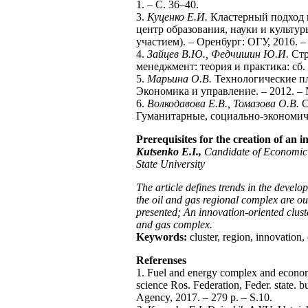
1. – С. 36–40.
3.
Куценко Е.И.
Кластерный подход к
центр образования, науки и культ
участием). – Оренбург: ОГУ, 2016. –
4.
Зайцев В.Ю., Федчишин Ю.И.
Стр
менеджмент: теория и практика: сб. 
5.
Марьина О.В.
Технологические пл
Экономика и управление. – 2012. – №
6.
Волкодавова Е.В., Томазова О.В.
С
Гуманитарные, социально-экономичес
Prerequisites for the creation of an 
Kutsenko E.I.,
Candidate of Economic
State University
The article defines trends in the devel
the oil and gas regional complex are out
presented; An innovation-oriented clust
and gas complex.
Keywords:
cluster, region, innovation,
Referenses
1. Fuel and energy complex and economi
science Ros. Federation, Feder. state. b
Agency, 2017. – 279 p. – S.10.