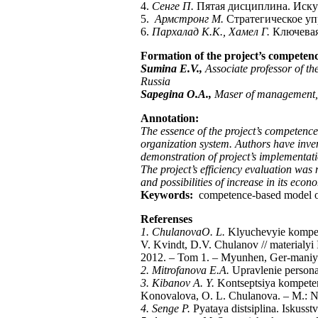
4.
Сенге П.
Пятая дисциплина. Искус
5.
Армстронг М.
Стратегическое уп
6.
Пархалад К.K., Хамел Г.
Ключевая 
Formation of the project’s competen
Sumina E.V.,
Associate professor of t
Russia
Sapegina O.A.,
Maser of management, 
Annotation:
The essence of the project’s competence
organization system. Authors have inven
demonstration of project’s implementati
The project’s efficiency evaluation was
and possibilities of increase in its econo
Keywords:
competence-based model of
Referenses
1. Chulanova
O
.
L
.
Klyuchevyie kompete
V. Kvindt, D.V. Chulanov // materialy
2012. – Tom 1. – Myunhen, Ger-maniya
2. Mitrofanova E.A.
Upravlenie personal
3. Kibanov A. Y.
Kontseptsiya kompeten
Konovalova, O. L. Chulanova. – M.:
4. Senge P.
Pyataya distsiplina. Iskuss