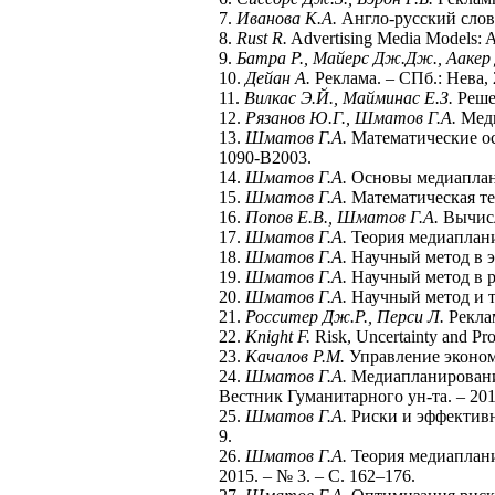
7.
Иванова К.А.
Англо-русский слова
8.
Rust R.
Advertising Media Models: A
9.
Батра Р., Майерс Дж.Дж., Аакер 
10.
Дейан А.
Реклама. – СПб.: Нева, 
11.
Вилкас Э.Й., Майминас Е.З.
Решен
12.
Рязанов Ю.Г., Шматов Г.А.
Меди
13.
Шматов Г.А.
Математические ос
1090-В2003.
14.
Шматов Г.А.
Основы медиаплани
15.
Шматов Г.А.
Математическая те
16.
Попов Е.В., Шматов Г.А.
Вычисл
17.
Шматов Г.А.
Теория медиапланир
18.
Шматов Г.А.
Научный метод в эк
19.
Шматов Г.А.
Научный метод в ре
20.
Шматов Г.А.
Научный метод и т
21.
Росситер Дж.Р., Перси Л.
Реклам
22.
Knight F.
Risk, Uncertainty and Pro
23.
Качалов Р.М.
Управление экономи
24.
Шматов Г.А.
Медиапланирование
Вестник Гуманитарного ун-та. – 2013
25.
Шматов Г.А.
Риски и эффективно
9.
26.
Шматов Г.А.
Теория медиаплани
2015. – № 3. – С. 162–176.