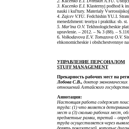
2. Kucenko E.I. Dvinskih A.YU.
Ustojch
3. Kucenko E.I.
Klasternyj podhod k inn
nauki i kul'tury. Мaterialy Vserossijs
4. Zajcev V.YU.
Fedchishin YU.I. Strat
menedzhment: teoriya i praktika: sb. s
5. Mar'ina O.V.
Tekhnologicheskie plat
upravlenie. – 2012. – № 3 (88). – S.11
6.
Volkodavova E.V. Tomazova O.V.
Sis
ehkonomicheskie i obshchestvennye nau
УПРАВЛЕНИЕ ПЕРСОНАЛОМ
STUFF
MANAGEMENT
Прекарность рабочих мест на рег
Лобова С.В.,
доктор экономических 
отношений Алтайского государстве
Аннотация:
Настоящая работа содержит поиск 
труда: (1) что является детермина
мест и (3) сколько рабочих мест, 
предметные рамки, третий – опред
труда осуществляется через выявле
девять показателей, которые диаг