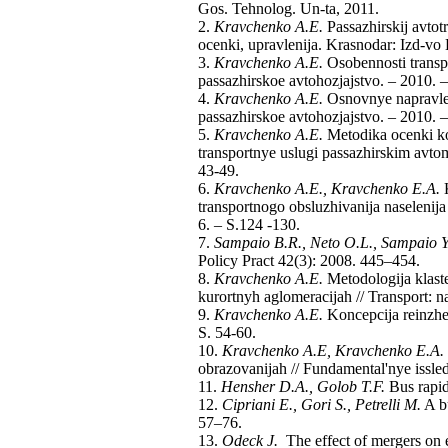
Gos. Tehnolog. Un-ta, 2011.
2.
Kravchenko A.E.
Passazhirskij avtot
ocenki, upravlenija. Krasnodar: Izd-vo
3.
Kravchenko A.E.
Osobennosti transp
passazhirskoe avtohozjajstvo. – 2010. 
4.
Kravchenko A.E.
Osnovnye napravleni
passazhirskoe avtohozjajstvo. – 2010. 
5.
Kravchenko A.E.
Metodika ocenki ko
transportnye uslugi passazhirskim avtom
43-49.
6.
Kravchenko A.E., Kravchenko E.A.
K
transportnogo obsluzhivanija naseleni
6. – S.124 -130.
7.
Sampaio B.R., Neto O.L., Sampaio Y
Policy Pract 42(3): 2008. 445–454.
8.
Kravchenko A.E.
Metodologija klast
kurortnyh aglomeracijah // Transport: n
9.
Kravchenko A.E.
Koncepcija reinzhe
S. 54-60.
10.
Kravchenko A.E, Kravchenko E.A.
obrazovanijah // Fundamental'nye issle
11.
Hensher D.A., Golob T.F.
Bus rapid
12.
Cipriani E., Gori S., Petrelli M.
A bu
57–76.
13.
Odeck J.
The effect of mergers on e