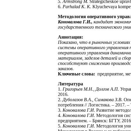
5. Armstrong M.
Strategicheskoe upravl
6.
Parhalad K. K.
Klyuchevaya kompete
Методология оперативного управ
Коновалова Г.И.,
кандидат экономич
государственного технического ун
Аннотация:
Показано, что в рыночных условия
системы оперативного управления 
оперативного управления динамичн
материалов, заделов деталей и сбо
способствуют снижению производст
заказов.
Ключевые слова:
предприятие, ме
Литература
1.
Григорьев М.Н., Долгов А.П.
Управ
2016.
2.
Дуболазов В.А., Симакова З.В.
Опе
потребления // Логистика. – 2017. – Т
3.
Коновалова Г.И.
Развитие методол
4.
Коновалова Г.И.
Методология сис
предприятием. – Брянск: БГТУ, 2016
5.
Коновалова Г.И.
Методология уни