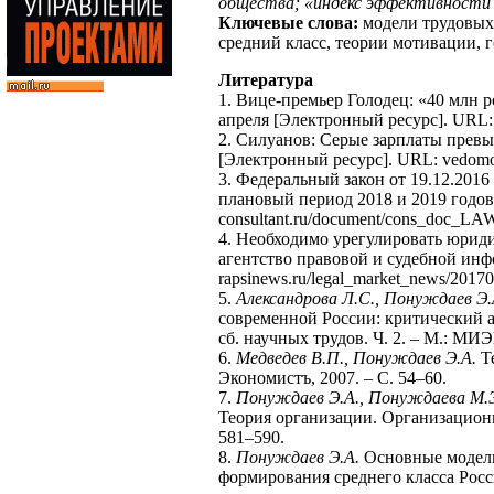
общества; «индекс эффективности 
Ключевые слова:
модели трудовых 
средний класс, теории мотивации, 
Литература
1. Вице-премьер Голодец: «40 млн ро
апреля [Электронный ресурс]. URL: i
2. Силуанов: Серые зарплаты превыш
[Электронный ресурс]. URL: vedomost
3. Федеральный закон от 19.12.201
плановый период 2018 и 2019 годов
consultant.ru/document/cons_doc_LA
4. Необходимо урегулировать юриди
агентство правовой и судебной инф
rapsinews.ru/legal_market_news/2017
5.
Александрова Л.С., Понуждаев Э.
современной России: критический а
сб. научных трудов. Ч. 2. – М.: МИЭ
6.
Медведев В.П., Понуждаев Э.А.
Те
Экономистъ, 2007. – С. 54–60.
7.
Понуждаев Э.А., Понуждаева М.
Теория организации. Организационно
581–590.
8.
Понуждаев Э.А.
Основные модел
формирования среднего класса Рос