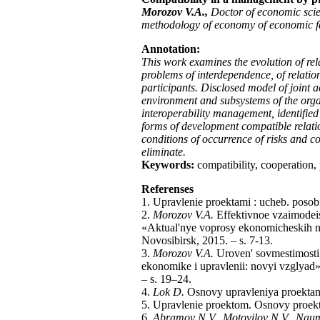
Morozov V.
А
.,
Doctor of economic scie
methodology of economy of economic fa
Annotation:
This work examines the evolution of rel
problems of interdependence, of relation
participants. Disclosed model of joint a
environment and subsystems of the organ
interoperability management, identified
forms of development compatible relati
conditions of occurrence of risks and co
eliminate.
Keywords:
compatibility, cooperation, р
Referenses
1. Upravlenie proektami : ucheb. poso
2.
Morozov V.A.
Effektivnoe vzaimodeist
«Aktual'nye voprosy ekonomicheskih na
Novosibirsk, 2015. – s. 7-13.
3.
Morozov V.A.
Uroven' sovmestimosti 
ekonomike i upravlenii: novyi vzglyad»
– s. 19–24.
4.
Lok D.
Osnovy upravleniya proekta
5. Upravlenie proektom. Osnovy proe
6.
Abramov N.V., Motovilov N.V., Na