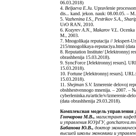
06.03.2018)
4.
Beljaeva E.Ju.
Upravlenie processom f
dis... kand. jekon. nauk: 08.00.05. – M.
5.
Vazhenina I.S., Pestrikov S.A., Shari
UrO RAN, 2010.
6.
Kozyrev A.N., Makarov V.L.
Ocenka st
M., 2003.
7. Mnogolikaja reputacija // Jekspert-U
215/mnogolikaya-reputaciya.html (data
8. Reputation Institute/ [Jelektronnyj r
obrashhenija 15.03.2018).
9. SyncForce [Jelektronnyj resurs]. U
15.03.2018).
10. Fortune [Jelektronnyj resurs]. URL
15.03.2018).
11.
Shejman S.V.
Izmerenie delovoj reput
obshhestvennogo mnenija. – 2007. – № 3
cyberleninka.ru/article/v/izmerenie-del
(data obrashhenija 29.03.2018).
Комплексная модель управления 
Гончарова М.В.,
магистрант кафедр
и управления ЮУрГУ,
goncharova
.
m
Бабанова Ю.В.,
доктор экономическ
высшей школы экономики и управл