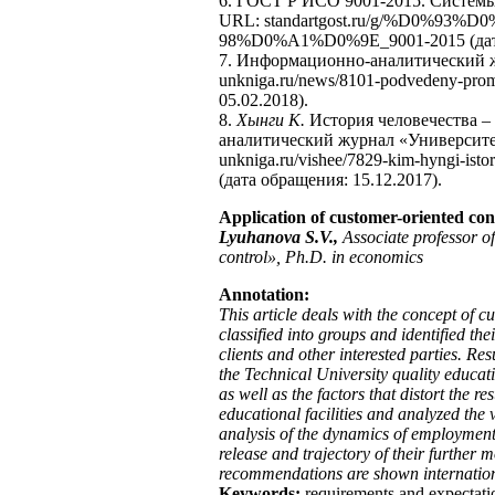
6. ГОСТ Р ИСО 9001-2015. Системы
URL: standartgost.ru/g/%D0%
98%D0%A1%D0%9E_9001-2015 (дата 
7. Информационно-аналитический ж
unkniga.ru/news/8101-podvedeny-prom
05.02.2018).
8.
Хынги К.
История человечества –
аналитический журнал «Университе
unkniga.ru/vishee/7829-kim-hyngi-istor
(дата обращения: 15.12.2017).
Application of customer-oriented co
Lyuhanova S.V.,
Associate professor o
control», Ph.D. in
е
conomics
Annotation
:
This article deals with the concept of 
classified into groups and identified the
clients and other interested parties. Res
the Technical University quality educati
as well as the factors that distort the r
educational facilities and analyzed the
analysis of the dynamics of employment 
release and trajectory of their furthe
recommendations are shown internationa
Keywords:
requirements and expectati