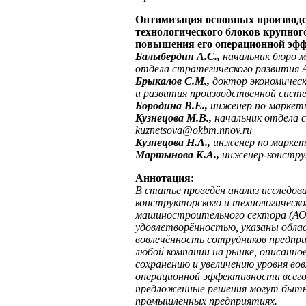
Оптимизация основных производс
технологического блоков крупно
повышения его операционной эф
Балыбердин А.С.,
начальник бюро м
отдела стратегического развития
Брыкалов С.М.,
доктор экономическ
и развития производственной сис
Бородина В.Е.,
инженер по маркет
Кузнецова М.В.,
начальник отдела
kuznetsova@okbm.nnov.ru
Кузнецова Н.А.,
инженер по маркет
Мартынова К.А.,
инженер-констру
Аннотация:
В статье проведён анализ исследо
конструкторского и технологическо
машиностроительного сектора (АО 
удовлетворённостью, указаны облас
вовлечённость сотрудников предпр
любой компании на рынке, описанно
сохранению и увеличению уровня во
операционной эффективности всего
предложенные решения могут быть 
промышленных предприятиях.