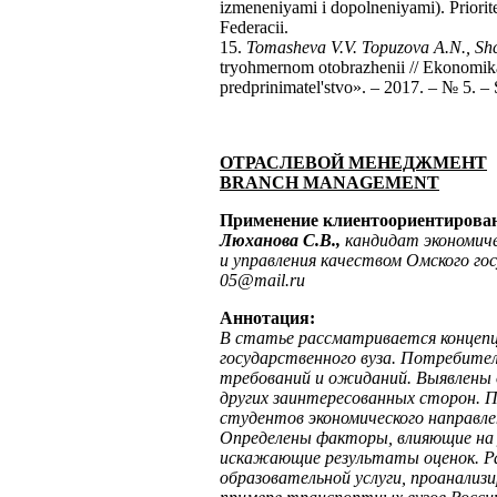
izmeneniyami i dopolneniyami). Priorite
Federacii.
15.
Tomasheva V.V. Topuzova A.N., Sh
tryohmernom otobrazhenii // Ekonomika
predprinimatel'stvo». – 2017. – № 5. –
ОТРАСЛЕВОЙ МЕНЕДЖМЕНТ
BRANCH
MANAGEMENT
Применение клиентоориентирова
Люханова С.В.,
кандидат экономиче
и управления качеством Омского г
05@
mail
.
ru
Аннотация:
В статье рассматривается концеп
государственного вуза. Потребител
требований и ожиданий. Выявлены
других заинтересованных сторон. 
студентов экономического направле
Определены факторы, влияющие на 
искажающие результаты оценок. Ра
образовательной услуги, проанализ