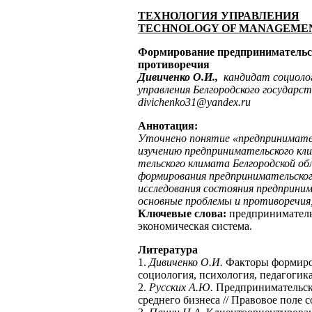
ТЕХНОЛОГИЯ
УПРАВЛЕНИЯ
TECHNOLOGY OF MANAGEME
Формирование предпринимательск
противоречия
Дивиченко О.И.,
кандидат социоло
управления Белгородского государс
divichenko
31@
yandex
.
ru
Аннотация:
Уточнено понятие «предпринимател
изучению предпринимательского кл
тельского климата Белгородской об
формирования предпринимательског
исследования состояния предприним
основные проблемы и противоречия
Ключевые слова:
предпринимательс
экономическая система.
Литература
1.
Дивиченко О.И.
Факторы формиров
социология, психология, педагогика.
2.
Русских А.Ю.
Предпринимательски
среднего бизнеса // Правовое поле с