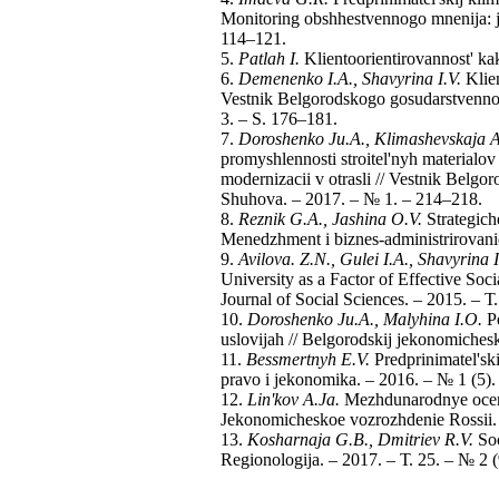
Monitoring obshhestvennogo mnenija: j
114–121.
5.
Patlah I.
Klientoorientirovannost' kak
6.
Demenenko I.A., Shavyrina I.V.
Klie
Vestnik Belgorodskogo gosudarstvenno
3. – S. 176–181.
7.
Doroshenko Ju.A., Klimashevskaja A
promyshlennosti stroitel'nyh materialo
modernizacii v otrasli // Vestnik Belg
Shuhova. – 2017. – № 1. – 214–218.
8.
Reznik G.A., Jashina O.V.
Strategich
Menedzhment i biznes-administrirovani
9.
Avilova. Z.N., Gulei I.A., Shavyrina I
University as a Factor of Effective So
Journal of Social Sciences. – 2015. – Т
10.
Doroshenko Ju.A., Malyhina I.O.
P
uslovijah // Belgorodskij jekonomichesk
11.
Bessmertnyh E.V.
Predprinimatel'ski
pravo i jekonomika. – 2016. – № 1 (5).
12.
Lin'kov A.Ja.
Mezhdunarodnye ocenki
Jekonomicheskoe vozrozhdenie Rossii. 
13.
Kosharnaja G.B., Dmitriev R.V.
Soc
Regionologija. – 2017. – Т. 25. – № 2 