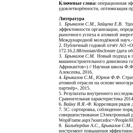
Ключевые слова:
операционная эф
удовлетворённости, оптимизация пр
Литература
1.
Брыкалов С.М., Зайцева Е.В.
Удов
эффективности организации, опред
рыночного успеха в атомной энерге
Международной молодёжной науч.-те
2. Публичный годовой отчёт АО «
172.16.2.88/russian/disclosure (дата 
3.
Брыкалов С.М.
Новый подход к 
машиностроительного дивизиона г
Африкантов») // Научная школа Ф.Ф.
Алексеева, 2016.
4.
Брыкалов С.М., Юрлов Ф.Ф.
Страт
атомной отрасли на основе многоур
партнёр», 2015.
5. Результаты внутреннего исслед
Сравнительная характеристика 2014–
6.
Вайну Я.Я.-Ф.
Корреляция рядов ди
7. 5С: сортировка, соблюдение поря
совершенствование [Электронный ресу
WopiFrame.aspx?sourcedoc=/People/H
8.
Балыбердин А.С., Брыкалов С.М.,
инструмент повышения эффективно