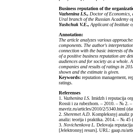
Business reputation of the organizati
Vazhenina I.S.,
Doctor of Economics, as
Ural branch of the Russian Academy of
Yushchuk V.E.,
Applicant of Institute
Annotation:
The article analyzes various approaches 
components. The author's interpretation
connection with the basic interests of t
of a positive business reputation are det
audiences and for society as a whole. A 
companies and results of ratings in 2018
shown and the estimate is given.
Keywords:
reputation management, rep
ratings.
Referenses
1.
Vazhenina I.S.
Imidzh i reputacija or
Rossii i za rubezhom. – 2010. – № 2. –
mavriz.ru/articles/2010/2/5340.html (da
2.
Sheremet A.D.
Kompleksnyj analiz pok
analiz: teorija i praktika. 2014. – № 45 
3.
Novichenkova L.
Delovaja reputacija 
[Jelektronnyj resurs]. URL: gaap.ru/art