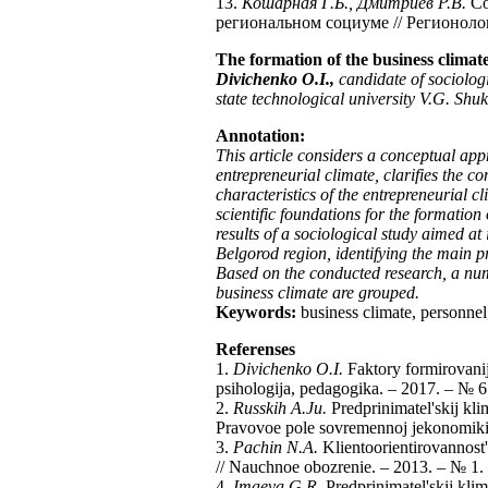
13.
Кошарная Г.Б., Дмитриев Р.В.
Со
региональном социуме // Регионология
The formation of the business climat
Divichenko O.I.,
candidate of sociolog
state technological university V.G. Shu
Annotation:
This article considers a conceptual appr
entrepreneurial climate, clarifies the c
characteristics of the entrepreneurial c
scientific foundations for the formatio
results of a sociological study aimed at 
Belgorod region, identifying the main p
Based on the conducted research, a num
business climate are grouped.
Keywords:
business climate, personnel
Referenses
1.
Divichenko O.I.
Faktory formirovanij
psihologija, pedagogika. – 2017. – № 6
2.
Russkih A.Ju.
Predprinimatel'skij kl
Pravovoe pole sovremennoj jekonomiki.
3.
Pachin N.A.
Klientoorientirovannost
// Nauchnoe obozrenie. – 2013. – № 1.
4.
Imaeva G.R.
Predprinimatel'skij klima