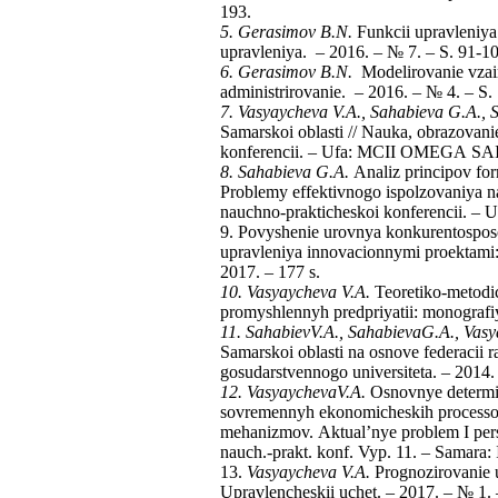
193.
5. Gerasimov B.N.
Funkcii upravleniya: 
upravleniya. – 2016. – № 7. – S. 91-10
6. Gerasimov B.N.
Modelirovanie vzaim
administrirovanie. – 2016. – № 4. – S.
7. Vasyaycheva V.
А
., Sahabieva G.
А
., 
Samarskoi oblasti // Nauka, obrazovani
konferencii. – Ufa: МCII ОМЕGА SАIN
8. Sahabieva G.
А
.
Аnaliz principov for
Problemy effektivnogo ispolzovaniya n
nauchno-prakticheskoi konferencii. – U
9. Povyshenie urovnya konkurentosposo
upravleniya innovacionnymi proektami:
2017. – 177 s.
10. Vasyaycheva V.А.
Teoretiko-metodi
promyshlennyh predpriyatii: monografiy
11. Sahabiev
V
.А.,
Sahabieva
G
.А.,
Vasy
Samarskoi oblasti na osnove federacii 
gosudarstvennogo universiteta. – 2014.
12. Vasyaycheva
V
.А.
Osnovnye determin
sovremennyh ekonomicheskih processov
mehanizmov. Аktual’nye problem I pers
nauch.-prakt. konf. Vyp. 11. – Samar
13.
Vasyaycheva V.
А
.
Prognozirovanie 
Upravlencheskii uchet. – 2017. – № 1. 