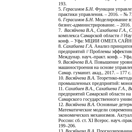
193.
5.
Герасимов Б.Н.
Функции управлени
практики управления. – 2016. – № 7.
6.
Герасимов Б.Н.
Моделирование вз
бизнес-администрирование. – 2016. 
7.
Васяйчева В.А., Сахабиева Г.А., 
комплекса Самарской области // Нау
конф. – Уфа: МЦИИ ОМЕГА САЙНС, 
8.
Сахабиева Г.А.
Анализ принципов
предприятий // Проблемы эффективн
Междунар. науч.-практ. конф. – Уфа,
9.
Васяйчева В.А.
Повышение уровня
машиностроения на основе управле
Самар. гуманит. акад., 2017. – 177 с.
10.
Васяйчева В.А.
Теоретико-метод
промышленных предприятий: моногр
11.
Сахабиев В.А., Сахабиева Г.А., В
предприятий Самарской области на 
Самарского государственного универс
12.
Васяйчева В.А.
Основные детерм
Математические модели современны
экономических механизмов. Актуал
России: сб. ст. XI Всерос. науч.-пр
199–206.
13.
Васяйчева В.А.
Прогнозирование