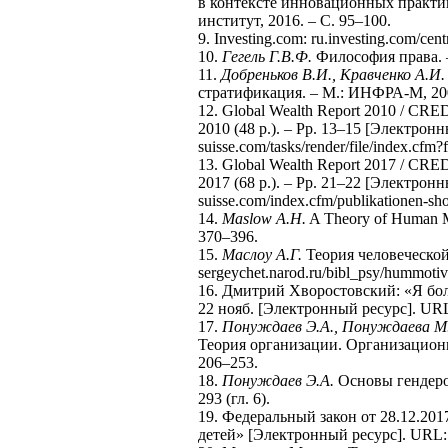
в контексте инновационных практик
институт, 2016. – С. 95–100.
9. Investing.com: ru.investing.com/cen
10.
Гегель Г.В.Ф.
Философия права. –
11.
Добреньков В.И., Кравченко А.И.
стратификация. – М.: ИНФРА-М, 200
12. Global Wealth Report 2010 / CRED
2010 (48 р.). – Pp. 13–15 [Электронны
suisse.com/tasks/render/file/index
13. Global Wealth Report 2017 / CRED
2017 (68 р.). – Pp. 21–22 [Электронны
suisse.com/index.cfm/publikationen-shop
14.
Maslow A.H.
A Theory of Human Mot
370–396.
15.
Маслоу А.Г.
Теория человеческо
sergeychet.narod.ru/bibl_psy/hummoti
16. Дмитрий Хворостовский: «Я боле
22 нояб. [Электронный ресурс]. URL: 
17.
Понуждаев Э.А., Понуждаева М
Теория организации. Организационно
206–253.
18.
Понуждаев Э.А.
Основы гендерол
293 (гл. 6).
19. Федеральный закон от 28.12.2
детей» [Электронный ресурс]. URL: