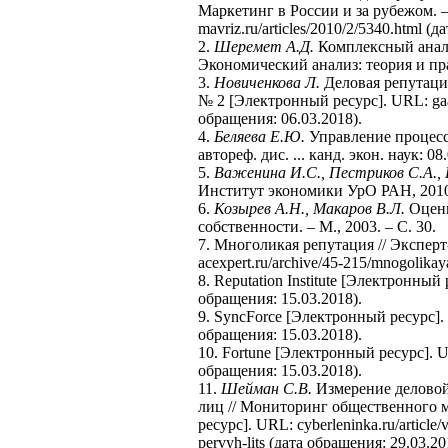
Маркетинг в России и за рубежом. –
mavriz.ru/articles/2010/2/5340.html (
2.
Шеремет А.Д.
Комплексный анали
Экономический анализ: теория и прак
3.
Новиченкова Л.
Деловая репутация
№ 2 [Электронный ресурс]. URL: gaap.r
обращения: 06.03.2018).
4.
Беляева Е.Ю.
Управление процесс
автореф. дис. ... канд. экон. наук: 08.
5.
Важенина И.С., Пестриков С.А., 
Институт экономики УрО РАН, 201
6.
Козырев А.Н., Макаров В.Л.
Оценк
собственности. – М., 2003. – С. 30.
7. Многоликая репутация // Эксперт
acexpert.ru/archive/45-215/mnogolikay
8. Reputation Institute [Электронный р
обращения: 15.03.2018).
9. SyncForce [Электронный ресурс]. 
обращения: 15.03.2018).
10. Fortune [Электронный ресурс]. U
обращения: 15.03.2018).
11.
Шейман С.В.
Измерение деловой
лиц // Мониторинг общественного м
ресурс]. URL: cyberleninka.ru/article/
pervyh-lits (дата обращения: 29.03.20