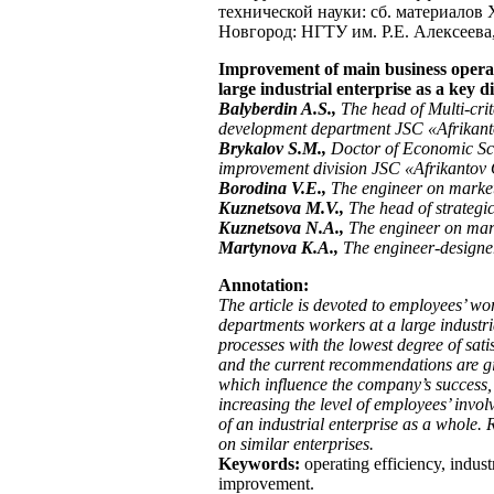
технической науки: сб. материалов
Новгород: НГТУ им. Р.Е. Алексеева,
Improvement of main business operat
large industrial enterprise as a key d
Balyberdin A.S.,
The head of Multi-crit
development department JSC «Afrikan
Brykalov S.M.,
Doctor of Economic Sci
improvement division JSC «Afrikantov
Borodina V.E.,
The engineer on marke
Kuznetsova M.V.,
The head of strateg
Kuznetsova N.A.,
The engineer on mar
Martynova K.A.,
The engineer-design
Annotation
:
The article is devoted to employees’ wo
departments workers at a large indust
processes with the lowest degree of sat
and the current recommendations are giv
which influence the company’s success, 
increasing the level of employees’ invol
of an industrial enterprise as a whole.
on similar enterprises.
Keywords:
operating efficiency, indust
improvement.