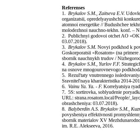
Referenses
1.
Brykalov S.M., Zaitseva E.V.
Udovlet
organizatsii, opredelyayushchii konkur
atomnoi energetike // Budushchee tek
molodezhnoi nauchno-tekhn. konf. – 
2. Publichnyi godovoi otchet AO «OKB
03.07.2018).
3.
Brykalov S.M.
Novyi podkhod k povys
Goskorporatsii «Rosatom» (na primere
sbornik nauchnykh trudov / Nizhegorod
4.
Brykalov S.M., Yurlov F.F.
Strategic
na osnove mnogourovnevogo podkhoda. –
5. Rezul'taty vnutrennego issledovan
Sravnitel'naya kharakteristika 2014-2
6.
Vainu Ya. Ya. - F.
Korrelyatsiya ryado
7. 5S: sortirovka, soblyudenie poryadka
URL: strana.rosatom.local/People/_la
obrashcheniya: 03.07.2018).
8.
Balyberdin A.S. Brykalov S.M., Kuz
povysheniya effektivnosti promyshlenny
sbornik materialov XV Mezhdunarodno
im. R.E. Alekseeva, 2016.