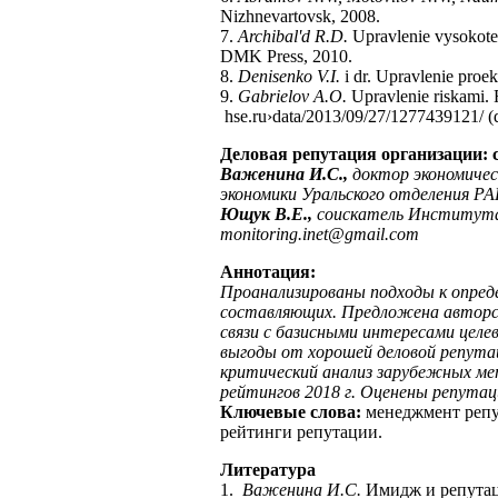
Nizhnevartovsk, 2008.
7.
Archibal'd R.D.
Upravlenie vysokote
DMK Press, 2010.
8.
Denisenko V.I.
i dr. Upravlenie proe
9.
Gabrielov A.O.
Upravlenie riskami. R
hse.ru›data/2013/09/27/1277439121/ (d
Деловая репутация организации: 
Важенина И.С.,
доктор экономичес
экономики Уральского отделения Р
Ющук В.Е.,
соискатель Института
monitoring
.
inet
@
gmail
.
com
Аннотация:
Проанализированы подходы к опред
составляющих. Предложена авторск
связи с базисными интересами целе
выгоды от хорошей деловой репутац
критический анализ зарубежных ме
рейтингов 2018 г. Оценены репутац
Ключевые слова:
менеджмент репут
рейтинги репутации.
Литература
1.
Важенина И.С.
Имидж и репутаци