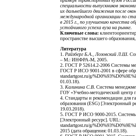
примере транспортных вузов Росси
специальности выпускников экономи
их дальнейшего движения после око
международной организации по ст
в 2015 г., по улучшению качества о
устойчивого успеха вуза на рынке.
Ключевые слова:
клиентоориентир
пространстве высшего образования,
Литература
1.
Райзберг Б.А., Лозовский Л.Ш.
Сов
– М.: ИНФРА-М, 2005.
2. ГОСТ Р 52614.2-2006 Системы м
ГОСТ Р ИСО 9001-2001 в сфере обр
standartgost.ru/g/%D0%93%D0%9E
01.03.18).
3.
Калинина С.В.
Система менеджмен
ГОУ «Учебно-методический центр п
4. Стандарты и рекомендации для г
образования (ESG) [Электронный рес
19.03.2018).
5. ГОСТ Р ИСО 9000-2015. Системы
[Электронный ресурс]. URL:
standartgost.ru/g/%D0%93%D0
2015 (дата обращения: 01.03.18).