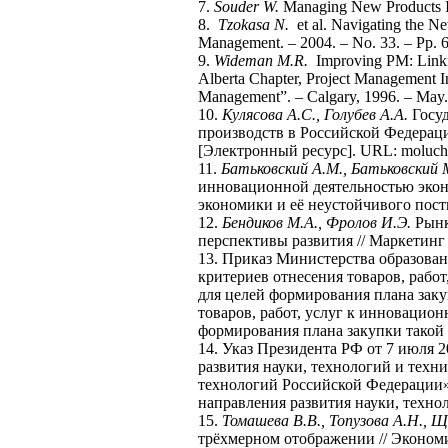
7.
Souder W.
Managing New Products In
8.
Tzokasa N.
et al. Navigating the Ne
Management. – 2004. – No. 33. – Pp. 
9.
Wideman M.R.
Improving PM: Linking
Alberta Chapter, Project Management I
Management”. – Calgary, 1996. – May.
10.
Кулясова А.С., Голубев А.А.
Госуд
производств в Российской Федерации
[Электронный ресурс]. URL: moluch.r
11.
Батьковский А.М., Батьковский 
инновационной деятельностью экон
экономики и её неустойчивого пост
12.
Бендиков М.А., Фролов И.Э.
Рынк
перспективы развития // Маркетинг в
13. Приказ Министерства образован
критериев отнесения товаров, рабо
для целей формирования плана зак
товаров, работ, услуг к инновацио
формирования плана закупки такой
14. Указ Президента РФ от 7 июля 
развития науки, технологий и техн
технологий Российской Федерации»
направления развития науки, техно
15.
Томашева В.В., Топузова А.Н., Щ
трёхмерном отображении // Экономик