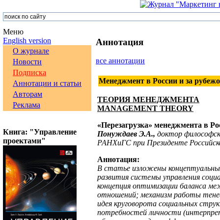
Меню
English version
Аннотация
О журнале
все аннотации
Новости
Подписка
Менеджмент в России и за рубежо
Аннотации и статьи
Авторам
ТЕОРИЯ МЕНЕДЖМЕНТА
Реклама
MANAGEMENT THEORY
«Перезагрузка» менеджмента в Ро
Книга: "Управление
Понуждаев Э.А.,
доктор философск
проектами"
РАНХиГС при Президенте Российско
Аннотация:
В статье изложены концептуальные
развития системы управления социа
концепция оптимизации баланса ме
отношений; механизм работы тенев
идея круговорота социальных струк
потребностей личности (интерпре