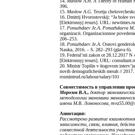
14.
Maslow A.H.
A Theory of Human Mot
396.
15.
Maslow A.G.
Teorija chelovechesko
16. Dmitrij Hvorostovskij: “Ja bolee 
[Elektronnyj resurs]. URL: newtimes.ru/
17.
Ponuzhdaev Je.A. Ponuzhdaeva M.
organizacii. Organizacionnoe povedenie
206–253.
18.
Ponuzhdaev Je.A.
Osnovi genderolo
Nauka, 2016. – S. 282–293 (glava 6).
19. Federal’nii zakon ot 28.12.2017 
[Elektronnyj resurs]. URL: consulta
20. Ministr Topilin v itogovom interv’ju
novih demograficheskih merah // 2017.
rosmintrud.ru/labour/salary/101
Совместимость в управлении про
Морозов В.А.,
доктор экономически
методологии экономики экономичес
имени М.В. Ломоносова, mva55.00@m
Аннотация:
Рассмотрено развитие взаимоотнош
зависимости, связи, влияния, дейс
совместной деятельности участник