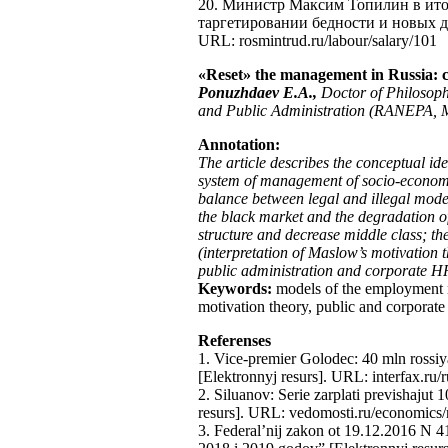
20. Министр Максим Топилин в итог
таргетировании бедности и новых де
URL: rosmintrud.ru/labour/salary/101
«Reset» the management in Russia: c
Ponuzhdaev E.A.,
Doctor of Philosoph
and Public Administration (RANEPA, 
Annotation:
The article describes the conceptual id
system of management of socio-economic
balance between legal and illegal model
the black market and the degradation of t
structure and decrease middle class; th
(interpretation of Maslow’s motivation th
public administration and corporate 
Keywords:
models of the employment re
motivation theory, public and corpora
Referenses
1. Vice-premier Golodec: 40 mln rossiya
[Elektronnyj resurs]. URL: interfax.ru/
2. Siluanov: Serie zarplati previshajut 
resurs]. URL: vedomosti.ru/economics/
3. Federal’nij zakon ot 19.12.2016 N 4