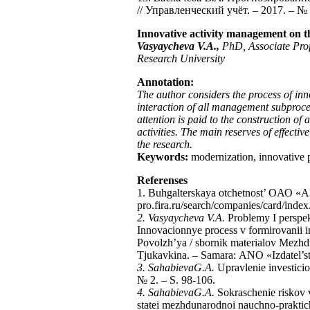
// Управленческий учёт. – 2017. – № 
Innovative activity management on 
Vasyaycheva V.A.,
PhD, Associate Pro
Research University
Annotation
:
The author considers the process of in
interaction of all management subproce
attention is paid to the construction 
activities. The main reserves of effecti
the research.
Keywords:
modernization, innovative p
Referenses
1. Buhgalterskaya otchetnost’ OАО «Аl
pro.fira.ru/search/companies/card/inde
2. Vasyaycheva V.
А
.
Problemy I perspek
Innovacionnye process v formirovanii 
Povolzh’ya / sbornik materialov Mezhd
Tjukavkina. – Samara: АNО «Izdatel’s
3. Sahabieva
G
.А.
Upravlenie investicio
№ 2. – S. 98-106.
4. Sahabieva
G
.А.
Sokraschenie riskov v
statei mezhdunarodnoi nauchno-prakti