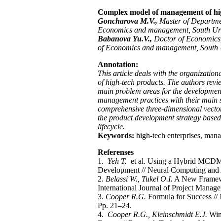
Complex model of management of hig
Goncharova M.V.,
М
aster of Departme
Economics and management, South Ural
Babanova Yu.V.,
Doctor of Economics,
of Economics and management, South U
Annotation:
This article deals with the organizatio
of high-tech products. The authors revie
main problem areas for the developmen
management practices with their main 
comprehensive three-dimensional vector
the product development strategy based 
lifecycle.
Keywords:
high-tech enterprises, man
Referenses
1.
Yeh T.
et al. Using a Hybrid MCDM M
Development // Neural Computing and A
2.
Belassi W., Tukel O.I.
A New Framework
International Journal of Project Manag
3.
Cooper R.G.
Formula for Success //
Pp. 21–24.
4.
Cooper R.G., Kleinschmidt E.J.
Winn