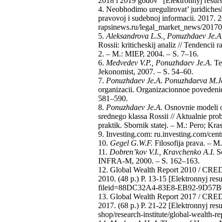
2018 i 2019 godov” [Elektronnyj res
4. Neobhodimo uregulirovat’ juridiches
pravovoj i sudebnoj informacii. 2017. 
rapsinews.ru/legal_market_news/2017
5.
Aleksandrova L.S., Ponuzhdaev Je.A
Rossii: kriticheskij analiz // Tendencii
2. – М.: MIEP, 2004. – S. 7–16.
6.
Medvedev V.P., Ponuzhdaev Je.A.
Teo
Jekonomist, 2007. – S. 54–60.
7.
Ponuzhdaev Je.A. Ponuzhdaeva M.J
organizacii. Organizacionnoe povedenie
581–590.
8.
Ponuzhdaev Je.A.
Osnovnie modeli or
srednego klassa Rossii // Aktualnie pr
praktik. Sbornik statej. – М.: Pero; Kra
9. Investing.com: ru.investing.com/cent
10.
Gegel G.W.F.
Filosofija prava. – М.
11.
Dobren’kov V.I., Kravchenko A.I.
So
INFRA-М, 2000. – S. 162–163.
12. Global Wealth Report 2010 / CRED
2010. (48 р.) P. 13-15 [Elektronnyj resu
fileid=88DC32A4-83E8-EB92-9D57
13. Global Wealth Report 2017 / CRED
2017. (68 р.) P. 21-22 [Elektronnyj res
shop/research-institute/global-wealth-r