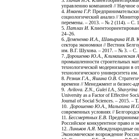
3.
Пачин Н.А.
Клиентоориентирован
управлению компанией // Научное об
4.
Имаева Г.Р.
Предпринимательский
социологический анализ // Монито
перемены. – 2013. – № 2 (114). – С. 
5.
Патлах И.
Клиентоориентированно
24–26.
6.
Демененко И.А., Шавырина И.В.
К
сектора экономики // Вестник Белг
им. В.Г. Шухова. – 2017. – № 3. – С.
7.
Дорошенко Ю.А., Климашевская А
промышленности строительных мате
технологической модернизации в от
технологического университета им. В
8.
Резник Г.А., Яшина О.В.
Стратегич
времени // Менеджмент и бизнес-адм
9.
Avilova. Z.N., Gulei I.A., Shavyrina 
University as a Factor of Effective So
Journal of Social Sciences. – 2015. – Т
10.
Дорошенко Ю.А., Малыхина И.О
современных условиях // Белгородск
11.
Бессмертных Е.В.
Предпринимате
Российское конкурентное право и эко
12.
Линьков А.Я.
Международные оцен
Экономическое возрождение России. 