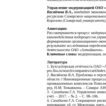
Управление модернизацией ОАО 
Васяйчева В.А.,
кандидат экономиче
ресурсами Самарского национальног
Королева (Самарский университет),
Аннотация:
Рассматривается процесс модерни
взаимодействия подпроцессов управ
формированию организационно-эконо
результате исследования определе
деятельности ОАО «Алтайвагон».
Ключевые слова:
модернизация, и
Литература
1. Бухгалтерская отчётность ОАО «
pro.fira.ru/search/companies/card/ind
2.
Васяйчева В.А.
Проблемы и персп
области // Инновационные процесс
промышленных комплексов Поволжья:
ред. Н.М. Тюкавкина. – Самара: АН
3.
Сахабиева Г.А.
Управление инвес
учёт. – 2017. – № 2. – С. 98–106.
4.
Сахабиева Г.А.
Сокращение рисков
инновации: сб. ст. Междунар. науч