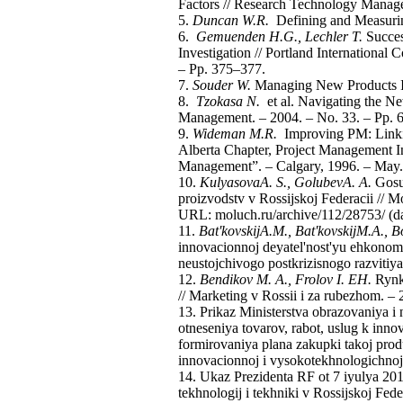
Factors // Research Technology Managem
5.
Duncan W.R.
Defining and Measuring
6.
Gemuenden H.G., Lechler T.
Succes
Investigation // Portland Internationa
– Pp. 375–377.
7.
Souder W.
Managing New Products In
8.
Tzokasa N.
et al. Navigating the Ne
Management. – 2004. – No. 33. – Pp. 
9.
Wideman M.R.
Improving PM: Linking
Alberta Chapter, Project Management I
Management”. – Calgary, 1996. – May.
10.
Kulyasova
A
.
S
.,
Golubev
A
.
A
.
Gosud
proizvodstv v Rossijskoj Federacii // M
URL: moluch.ru/archive/112/28753/ (da
11.
Bat
'
kovskij
A
.
M
.,
Bat
'
kovskij
M
.
A
.,
B
innovacionnoj deyatel'nost'yu ehkonomi
neustojchivogo postkrizisnogo razviti
12.
Bendikov M. A., Frolov I. EH.
Rynki
// Marketing v Rossii i za rubezhom. –
13. Prikaz Ministerstva obrazovaniya i
otneseniya tovarov, rabot, uslug k inno
formirovaniya plana zakupki takoj produk
innovacionnoj i vysokotekhnologichnoj 
14. Ukaz Prezidenta RF ot 7 iyulya 2011
tekhnologij i tekhniki v Rossijskoj Fede