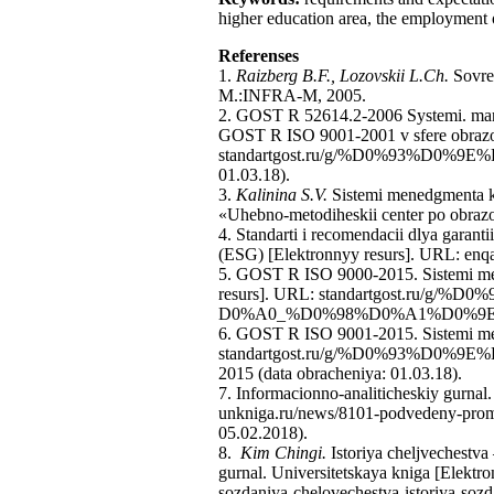
higher education area, the employment 
Referenses
1.
Raizberg B.F., Lozovskii L.Ch.
Sovrem
М.:INFRA-М, 2005.
2. GOST R 52614.2-2006 Systemi. man
GOST R ISO 9001-2001 v sfere obrazo
standartgost.ru/g/%D0%93%D0%9E
01.03.18).
3.
Kalinina S.V.
Sistemi menedgmenta k
«Uhebno-metodiheskii center po obraz
4. Standarti i recomendacii dlya garan
(ESG) [Elektronnyy resurs]. URL: enqa
5. GOST R ISO 9000-2015. Sistemi men
resurs]. URL: standartgost.ru/
D0%A0_%D0%98%D0%A1%D0%9E_9000-
6. GOST R ISO 9001-2015. Sistemi me
standartgost.ru/g/%D0%93%D0
2015 (data obracheniya: 01.03.18).
7. Informacionno-analiticheskiy gurnal
unkniga.ru/news/8101-podvedeny-prome
05.02.2018).
8.
Kim Chingi.
Istoriya cheljvechestva 
gurnal. Universitetskaya kniga [Elektr
sozdaniya-chelovechestva-istoriya-sozd