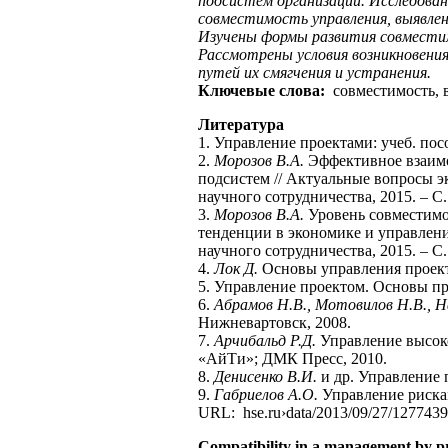
подсистем организации. Исследован
совместимость управления, выявле
Изучены формы развития совместимы
Рассмотрены условия возникновения
путей их смягчения и устранения.
Ключевые слова:
совместимость, 
Литература
1. Управление проектами: учеб. посо
2.
Морозов В.А.
Эффективное взаимо
подсистем // Актуальные вопросы э
научного сотрудничества, 2015. – С.
3.
Морозов В.А.
Уровень совместимо
тенденции в экономике и управлени
научного сотрудничества, 2015. – С.
4.
Лок Д.
Основы управления проект
5. Управление проектом. Основы пр
6.
Абрамов Н.В., Мотовилов Н.В., Н
Нижневартовск, 2008.
7.
Арчибальд Р.Д.
Управление высок
«АйТи»; ДМК Пресс, 2010.
8.
Денисенко В.И.
и др. Управление 
9.
Габриелов А.О.
Управление рискам
URL: hse.ru›data/2013/09/27/1277439
Compatibility in a management by pr