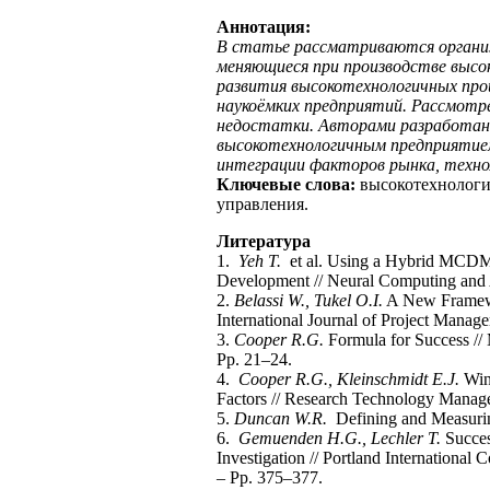
Аннотация:
В статье рассматриваются организ
меняющиеся при производстве высо
развития высокотехнологичных про
наукоёмких предприятий. Рассмотр
недостатки. Авторами разработана
высокотехнологичным предприятие
интеграции факторов рынка, техно
Ключевые слова:
высокотехнологи
управления.
Литература
1.
Yeh T.
et al. Using a Hybrid MCDM M
Development // Neural Computing and A
2.
Belassi W., Tukel O.I.
A New Framework
International Journal of Project Manag
3.
Cooper R.G.
Formula for Success //
Pp. 21–24.
4.
Cooper R.G., Kleinschmidt E.J.
Winn
Factors // Research Technology Managem
5.
Duncan W.R.
Defining and Measuring
6.
Gemuenden H.G., Lechler T.
Succes
Investigation // Portland Internationa
– Pp. 375–377.