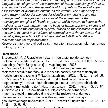
risk in the development of methods to identify, assess and control risks of
integration development of the enterprises of ferrous metallurgy of Russia.
The peculiarity of using the apparatus of fuzzy sets is the use of expert
assessments of alternative options on the criteria. The expediency of
using fuzzy-multiple descriptions for identification, analysis and risk
management of integration processes at the enterprises of the
metallurgical complex of Russia is proved, which allowed to improve the
methods of risk management on the basis of harmonization of interests of
participants on the criterion of synergy. Based on the estimated cost of
synergy in the local consolidation of companies and the aggregate risk
indicator, the projects of MMK – Severstal and MMK – NLMK are
recommended for implementation.
Keywords:
the theory of odd sets, integration, integration risk, non-ferrous
metals, synergy.
Referenses
1.
Dorozhkin A.V.
Upravlenie riskami integratsionnoi deiatelnosti
metallurgicheskikh predpriiatii: dis. … kand. ekon. nauk: 08.00.05 [Mesto
zashchity: Yuzh.-Ur. gos. un-t]. – Magnitogorsk, 2008.
2.
Zinoveva E.G., Aituganov E.I.
Prakticheskoe primenenie
matematicheskikh metodov dlia resheniia zadach optimizatsionnykh
modelei priniatiia reshenii // Nauchnaia zhizn. – 2013. – № 1. – S. 54–58.
3.
Zinoveva E.G., Goncharova I.A.
Prakticheskoe primenenie
raspredelitelnykh zadach kak chastnogo sluchaia matematicheskikh
modelei v menedzhmente // Nauchnaia zhizn. – 2011. – № 5. – S. 79–84.
4.
Zinoveva E.G., Dubovskikh K.I.
Prakticheskoe primenenie
matematicheskikh metodov dlia resheniia zadach kalendarnogo
planirovaniia v menedzhmente // Vektor nauki Toliattinskogo
gosudarstvennogo universiteta. Ser.: Ekonomika i upravlenie. – 2012. – №
4 (11). – S. 65–67.