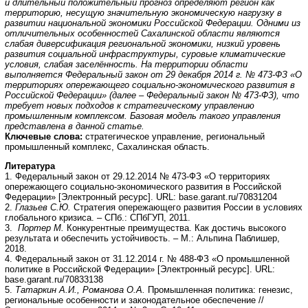
и длительный положительный прогноз определяют регион как
территорию, несущую значительную экономическую нагрузку в
развитии национальной экономики Российской Федерации. Одними из
отличительных особенностей Сахалинской области являются
слабая диверсификация региональной экономики, низкий уровень
развития социальной инфраструктуры, суровые климатические
условия, слабая заселённость. На территории области
выполняется Федеральный закон от 29 декабря 2014 г. № 473-ФЗ «О
территориях опережающего социально-экономического развития в
Российской Федерации» (далее – Федеральный закон № 473-ФЗ), что
требует новых подходов к стратегическому управлению
промышленным комплексом. Базовая модель такого управления
представлена в данной статье.
Ключевые слова:
стратегическое управление, региональный
промышленный комплекс, Сахалинская область.
Литература
1. Федеральный закон от 29.12.2014 № 473-ФЗ «О территориях
опережающего социально-экономического развития в Российской
Федерации» [Электронный ресурс]. URL: base.garant.ru/70831204
2.
Глазьев С.Ю.
Стратегия опережающего развития России в условиях
глобального кризиса. – СПб.: СПбГУП, 2011.
3.
Портер М.
Конкурентные преимущества. Как достичь высокого
результата и обеспечить устойчивость. – М.: Альпина Паблишер,
2018.
4. Федеральный закон от 31.12.2014 г. № 488-ФЗ «О промышленной
политике в Российской Федерации» [Электронный ресурс]. URL:
base.garant.ru/70833138
5.
Татаркин А.И., Романова О.А.
Промышленная политика: генезис,
региональные особенности и законодательное обеспечение //