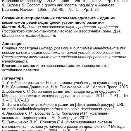
Economic Methodology. – 2003. – June. – Vol. 10. – No. 2. – Pp. 192–212.
9.
Kuznets S.
Economic growth and income inequality // American
Economic Review. – 1955. – Vol. 45. – No. 1. – Pp. 1–28.
Создание интегрированных систем менеджмента – один из
механизмов реализации целей устойчивого развития
Малков А.В.,
доктор технических наук, профессор, профессор
Российского химико-технологического университета имени Д.И.
Менделеева,
malkov
@
muctr
.
ru
Аннотация:
Статья посвящена интегрированным системам менеджмента как
одному из механизмов достижения целей устойчивого развития.
Рассмотрены возможные пути создания интегрированных систем
менеджмента.
Ключевые слова:
интегрированные системы менеджмента,
устойчивое развитие.
Литература
1. Устойчивое развитие: Новые вызовы: учебник для вузов / под ред.
В.И. Данилова-Данильяна, Н.А. Пискуловой. – М.: Аспект Пресс, 2015.
2.
Бобылев С.Н.
Устойчивое развитие: парадигма для будущего //
Мировая экономика и международные отношения. – 2017. – Т. 61. – №
3. – С. 107–113.
3. Цели в области устойчивого развития [Электронный ресурс]. URL:
un.org/sustainabledevelopment/ru/sustainable-development-goals/
4.
Анисимов С.П., Бобылев С.Н., Комарова И.И.
«Зелёная»
экономика: перезагрузка. – М.: Зимородок, 2017.
5.
Ситниченко В.М., Стоякин Е.А.
Интегрированная система
менеджмента – основа устойчивого развития предприятия // Методы
менеджмента качества. – 2004. – № 8. – С. 4–8.