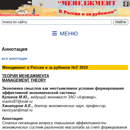
МЕНЮ
Аннотация
все аннотации
Менеджмент в России и за рубежом №
3
' 2019
ТЕОРИЯ МЕНЕДЖМЕНТА
MANAGEMENT THEORY
Экономика смыслов как неотъемлемое условие формирования
эффективной экономической системы
Куликов М.Ю.,
ведущий экономист ЗАО «Аэромар»,
maxkv87@mail.ru
Хачатуров А.Е.,
доктор экономических наук, профессор,
tavrizyan@mail.ru
Аннотация:
Статья посвящена вопросу повышения эффективности
экономических систем различного масштаба за счёт формирования