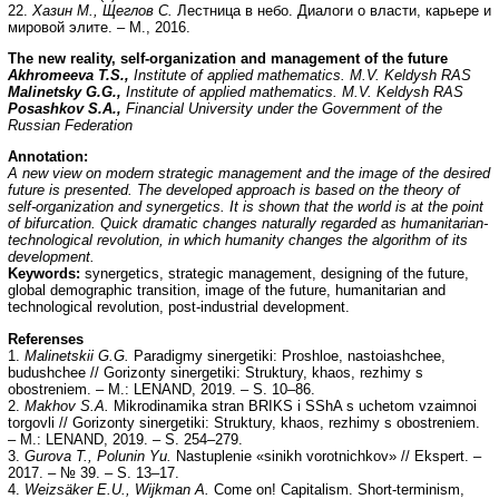
22.
Хазин М., Щеглов С.
Лестница в небо. Диалоги о власти, карьере и
мировой элите. – М., 2016.
The new reality, self-organization and management of the future
Akhromeeva T.S.,
Institute of applied mathematics. M.V. Keldysh RAS
Malinetsky G.G.,
Institute of applied mathematics. M.V. Keldysh RAS
Р
osashkov S.A.,
Financial University under the Government of the
Russian Federation
Annotation:
A new view on modern strategic management and the image of the desired
future is presented. The developed approach is based on the theory of
self-organization and synergetics. It is shown that the world is at the point
of bifurcation. Quick dramatic changes naturally regarded as humanitarian-
technological revolution, in which humanity changes the algorithm of its
development.
Keywords:
synergetics, strategic management, designing of the future,
global demographic transition, image of the future, humanitarian and
technological revolution, post-industrial development.
Referenses
1.
Malinetskii G.G.
Paradigmy sinergetiki: Proshloe, nastoiashchee,
budushchee // Gorizonty sinergetiki: Struktury, khaos, rezhimy s
obostreniem. – M.: LENAND, 2019. – S. 10–86.
2.
Makhov S.A.
Mikrodinamika stran BRIKS i SShA s uchetom vzaimnoi
torgovli // Gorizonty sinergetiki: Struktury, khaos, rezhimy s obostreniem.
– M.: LENAND, 2019. – S. 254–279.
3.
Gurova T., Polunin Yu.
Nastuplenie «sinikh vorotnichkov» // Ekspert. –
2017. – № 39. – S. 13–17.
4.
Weizsäker E.U., Wijkman A.
Come on! Capitalism. Short-terminism,