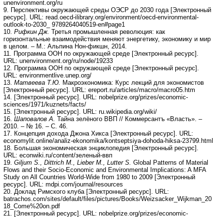
unenvironment.org/ru
9. Перспективы окружающей среды ОЭСР до 2030 года [Электронный
ресурс]. URL: read.oecd-ilibrary.org/environment/oecd-environmental-
outlook-to-2030_ 9789264040519-en#page1
10.
Рифкин Дж.
Третья промышленная революция: как
горизонтальные взаимодействия меняют энергетику, экономику и мир
в целом. – М.: Альпина Нон-фикшн, 2014.
11. Программа ООН по окружающей среде [Электронный ресурс].
URL: unenvironment.org/ru/node/19233
12. Программа ООН по окружающей среде [Электронный ресурс].
URL: environmentlive.unep.org/
13.
Матвеева Т.Ю.
Макроэкономика: Курс лекций для экономистов
[Электронный ресурс]. URL: ereport.ru/articles/macro/macro05.htm
14. [Электронный ресурс]. URL: nobelprize.org/prizes/economic-
sciences/1971/kuznets/facts/
15. [Электронный ресурс]. URL: ru.wikipedia.org/wiki/
16.
Шаповалов А.
Тайна зелёного ВВП // Коммерсантъ «Власть». –
2010. – № 16. – С. 46.
17. Концепция дохода Джона Хикса [Электронный ресурс]. URL:
economylit.online/analiz-ekonomika/kontseptsiya-dohoda-hiksa-23799.html
18. Большая экономическая энциклопедия [Электронный ресурс].
URL: econwiki.ru/content/зеленый-ввп
19.
Giljum S., Dittrich M., Lieber M., Lutter S.
Global Patterns of Material
Flows and their Socio-Economic and Environmental Implications: A MFA
Study on All Countries World-Wide from 1980 to 2009 [Электронный
ресурс]. URL: mdpi.com/journal/resources
20. Доклад Римского клуба [Электронный ресурс]. URL:
batrachos.com/sites/default/files/pictures/Books/Weizsacker_Wijkman_20
18_Come%20on.pdf
21. [Электронный ресурс]. URL: nobelprize.org/prizes/economic-