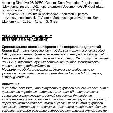
repealing Directive 95/46/EC (General Data Protection Regulation)»
[Elektronnyi resurs]. URL: idpc.org.mt/en/Documents/GDPR.pdf (data
obrashcheniia: 10.01.2019).
9.
Kotliarov I.D.
Evoliutsiia podkhodov k ponimaniiu prirody
khoziaistvennoi iacheiki // Vestnik Moskovskogo universiteta. Ser.:
Ekonomika. – 2016. – № 5. – S. 3–25.
УПРАВЛЕНИЕ ПРЕДПРИЯТИЕМ
ENTERPRISE
MANAGEMENT
Сравнительная оценка цифрового потенциала предприятий
Попов Е.В.,
член-корреспондент РАН, Институт экономики УрО
РАН, руководитель Центра экономической теории, epopov@mail.ru
Семячков К.А.,
кандидат экономических наук, Институт экономики
УрО РАН, младший научный сотрудник Центра экономической
теории, k.semyachkov@mail.ru
Москаленко Ю.А.,
магистрант Уральского федерального
университета имени первого президента России Б.Н. Ельцина,
justinfx@yandex.ru
Аннотация:
В статье показано, что сущность цифровой экономики состоит в
применении передовых цифровых технологий и современных
социально-экономических моделей поведения для ведения
хозяйственной деятельности; рассмотрен ряд угроз, возникающих
перед экономическими агентами в условиях развития цифровой
экономики; отмечено, что важным фактором преодоления данных
вызовов является развитие цифрового потенциала экономических