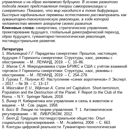
управление и на образ желаемого будущего. В основе развитого
подхода лежат представления теории самоорганизации и
синергетики. Показано, что мир находится в точке бифуркации.
Быстрые кардинальные перемены естественно рассматривать как
гуманитарно-технологическую революцию, в ходе которой
человечество меняет алгоритм своего развития.
Ключевые слова:
синергетика, стратегическое управление,
проектирование будущего, глобальный демографический переход,
образ будущего, гуманитарно-технологическая революция,
постиндустриальное развитие.
Литература
1.
Малинецкий Г.Г.
Парадигмы синергетики: Прошлое, настоящее,
будущее // Горизонты синергетики: Структуры, хаос, режимы с
обострением. – М.: ЛЕНАНД, 2019. – С. 10–86.
2.
Махов С.А.
Микродинамика стран БРИКС и США с учётом взаимной
торговли // Горизонты синергетики: Структуры, хаос, режимы с
обострением. – М.: ЛЕНАНД, 2019. – С. 254–279.
3.
Гурова Т., Полунин Ю.
Наступление «синих воротничков» // Эксперт.
– 2017. – № 39. – С. 13–17.
4.
Weizsäker E.U., Wijkman A.
Come on! Capitalism. Short-terminism,
Population and the Destruction of the Planet. F Report to the Club of the
Roma. – N.Y.: Springer Nature, 2018.
5.
Винер Н.
Кибернетика или управление и связь в животном и
машине. – М.: Сов. радио, 1958.
6.
Босс В.
Лекции по теории управления. Т. 1. Автоматическое
регулирование. – М.: ЛИБРОКОМ, 2012.
7.
Белл Д.
Грядущее постиндустриальное общество. Опыт
социального прогнозирования. – М.: Academia, 2004. – С. 663.
8. Контуры цифровой реальности. Гуманитарно-технологическая