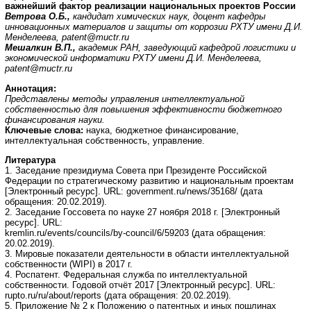
важнейший фактор реализации национальных проектов России
Ветрова О.Б.,
кандидат химических наук, доцент кафедры
инновационных материалов и защиты от коррозии РХТУ имени Д.И.
Менделеева, patent@muctr.ru
Мешалкин В.П.,
академик РАН, заведующий кафедрой логистики и
экономической информатики РХТУ имени Д.И. Менделеева,
patent@muctr.ru
Аннотация:
Представлены методы управления интеллектуальной
собственностью для повышения эффективности бюджетного
финансирования науки.
Ключевые слова:
наука, бюджетное финансирование,
интеллектуальная собственность, управление.
Литература
1. Заседание президиума Совета при Президенте Российской
Федерации по стратегическому развитию и национальным проектам
[Электронный ресурс]. URL: government.ru/news/35168/ (дата
обращения: 20.02.2019).
2. Заседание Госсовета по науке 27 ноября 2018 г. [Электронный
ресурс]. URL:
kremlin.ru/events/councils/by-council/6/59203 (дата обращения:
20.02.2019).
3. Мировые показатели деятельности в области интеллектуальной
собственности (WIPI) в 2017 г.
4. Роспатент. Федеральная служба по интеллектуальной
собственности. Годовой отчёт 2017 [Электронный ресурс]. URL:
rupto.ru/ru/about/reports (дата обращения: 20.02.2019).
5. Приложение № 2 к Положению о патентных и иных пошлинах