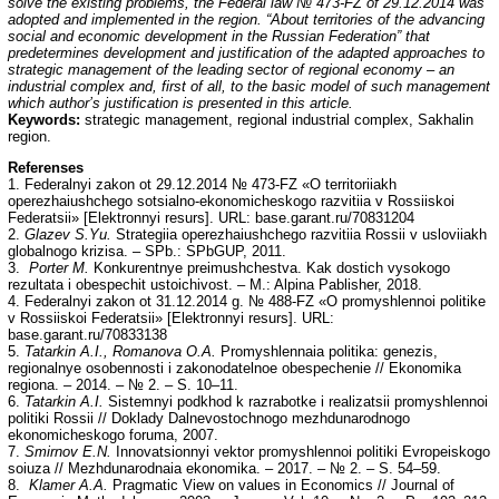
solve the existing problems, the Federal law № 473-FZ of 29.12.2014 was
adopted and implemented in the region. “About territories of the advancing
social and economic development in the Russian Federation” that
predetermines development and justification of the adapted approaches to
strategic management of the leading sector of regional economy – an
industrial complex and, first of all, to the basic model of such management
which author’s justification is presented in this article.
Keywords:
strategic management, regional industrial complex, Sakhalin
region.
Referenses
1. Federalnyi zakon ot 29.12.2014 № 473-FZ «O territoriiakh
operezhaiushchego sotsialno-ekonomicheskogo razvitiia v Rossiiskoi
Federatsii» [Elektronnyi resurs]. URL: base.garant.ru/70831204
2.
Glazev S.Yu.
Strategiia operezhaiushchego razvitiia Rossii v usloviiakh
globalnogo krizisa. – SPb.: SPbGUP, 2011.
3.
Porter M.
Konkurentnye preimushchestva. Kak dostich vysokogo
rezultata i obespechit ustoichivost. – M.: Alpina Pablisher, 2018.
4. Federalnyi zakon ot 31.12.2014 g. № 488-FZ «O promyshlennoi politike
v Rossiiskoi Federatsii» [Elektronnyi resurs]. URL:
base.garant.ru/70833138
5.
Tatarkin A.I., Romanova O.A.
Promyshlennaia politika: genezis,
regionalnye osobennosti i zakonodatelnoe obespechenie // Ekonomika
regiona. – 2014. – № 2. – S. 10–11.
6.
Tatarkin A.I.
Sistemnyi podkhod k razrabotke i realizatsii promyshlennoi
politiki Rossii // Doklady Dalnevostochnogo mezhdunarodnogo
ekonomicheskogo foruma, 2007.
7.
Smirnov E.N.
Innovatsionnyi vektor promyshlennoi politiki Evropeiskogo
soiuza // Mezhdunarodnaia ekonomika. – 2017. – № 2. – S. 54–59.
8.
Klamer A.A.
Pragmatic View on values in Economics // Journal of