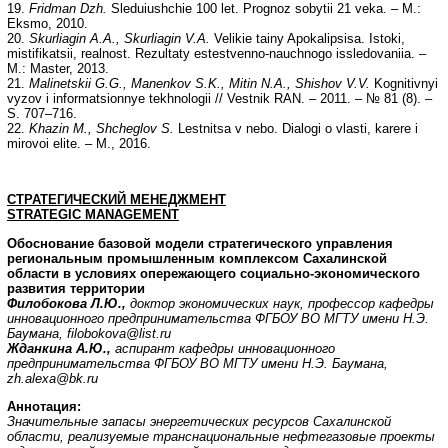
19.
Fridman Dzh.
Sleduiushchie 100 let. Prognoz sobytii 21 veka. – M.:
Eksmo, 2010.
20.
Skurliagin A.A., Skurliagin V.A.
Velikie tainy Apokalipsisa. Istoki,
mistifikatsii, realnost. Rezultaty estestvenno-nauchnogo issledovaniia. –
M.: Master, 2013.
21.
Malinetskii G.G., Manenkov S.K., Mitin N.A., Shishov V.V.
Kognitivnyi
vyzov i informatsionnye tekhnologii // Vestnik RAN. – 2011. – № 81 (8). –
S. 707–716.
22.
Khazin M., Shcheglov S.
Lestnitsa v nebo. Dialogi o vlasti, karere i
mirovoi elite. – M., 2016.
СТРАТЕГИЧЕСКИЙ МЕНЕДЖМЕНТ
STRATEGIC MANAGEMENT
Обоснование базовой модели стратегического управления
региональным промышленным комплексом Сахалинской
области в условиях опережающего социально-экономического
развития территории
Филобокова Л.Ю.,
доктор экономических наук, профессор кафедры
инновационного
предпринимательства ФГБОУ ВО МГТУ имени Н.Э.
Баумана, filobokova@list.ru
Жданкина А.Ю.,
аспирант кафедры инновационного
предпринимательства ФГБОУ ВО МГТУ имени Н.Э. Баумана,
zh.alexa@bk.ru
Аннотация:
Значительные запасы энергетических ресурсов Сахалинской
области, реализуемые транснациональные нефтегазовые проекты