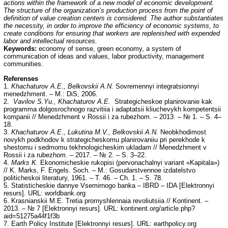
actions within the framework of a new model of economic development.
The structure of the organization’s production process from the point of
definition of value creation centers is considered. The author substantiates
the necessity, in order to improve the efficiency of economic systems, to
create conditions for ensuring that workers are replenished with expended
labor and intellectual resources.
Keywords:
economy of sense, green economy, a system of
communication of ideas and values, labor productivity, management
communities.
Referenses
1.
Khachaturov A.E., Belkovskii A.N.
Sovremennyi integratsionnyi
menedzhment. – M.: DiS, 2006.
2.
Vavilov S.Yu., Khachaturov A.E.
Strategicheskoe planirovanie kak
programma dolgosrochnogo razvitiia i adaptatsii kliuchevykh kompetentsii
kompanii // Menedzhment v Rossii i za rubezhom. – 2013. – № 1. – S. 4–
18.
3.
Khachaturov A.E., Lukutina M.V., Belkovskii A.N.
Neobkhodimost
novykh podkhodov k strategicheskomu planirovaniiu pri perekhode k
shestomu i sedmomu tekhnologicheskim ukladam // Menedzhment v
Rossii i za rubezhom. – 2017. – № 2. – S. 3–22.
4.
Marks K.
Ekonomicheskie rukopisi (pervonachalnyi variant «Kapitala»)
// K. Marks, F. Engels. Soch. – M.: Gosudarstvennoe izdatelstvo
politicheskoi literatury, 1961. – T. 46. – Ch. 1. – S. 78.
5. Statisticheskie dannye Vsemirnogo banka – IBRD – IDA [Elektronnyi
resurs]. URL: worldbank.org
6. Krasnianskii M.E. Tretia promyshlennaia revoliutsiia // Kontinent. –
2013. – № 7 [Elektronnyi resurs]. URL: kontinent.org/article.php?
aid=51275a44f1f3b
7. Earth Policy Institute [Elektronnyi resurs]. URL: earthpolicy.org