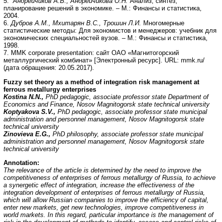
5.
Андрейчиков А.В., Андрейчикова О.Н.
Анализ, синтез,
планирование решений в экономике. – М.: Финансы и статистика,
2004.
6.
Дубров А.М., Мхитарян В.С., Трошин Л.И.
Многомерные
статистические методы: Для экономистов и менеджеров: учебник для
экономических специальностей вузов. – М.: Финансы и статистика,
1998.
7. MMK corporate presentation: сайт ОАО «Магнитогорский
металлургический комбинат» [Электронный ресурс]. URL: mmk.ru/
(дата обращения: 20.05.2017).
Fuzzy set theory as a method of integration risk management at
ferrous metallurgy enterprises
Kostina N.N.,
PhD pedagogic, associate professor state Department of
Economics and Finance, Nosov Magnitogorsk state technical university
Koptyakova S.V.,
PhD pedagogic, associate professor state municipal
administration and personnel management, Nosov Magnitogorsk state
technical university
Zinovieva E.G.,
PhD philosophy, associate professor state municipal
administration and personnel management, Nosov Magnitogorsk state
technical university
Annotation:
The relevance of the article is determined by the need to improve the
competitiveness of enterprises of ferrous metallurgy of Russia, to achieve
a synergetic effect of integration, increase the effectiveness of the
integration development of enterprises of ferrous metallurgy of Russia,
which will allow Russian companies to improve the efficiency of capital,
enter new markets, get new technologies, improve competitiveness in
world markets. In this regard, particular importance is the management of