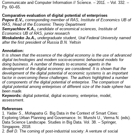
Communicate and Computer Information // Science. – 2011. – Vol. 332. –
Pp. 60–65.
Comparative evaluation of digital potential of enterprises
Popov E.V.,
corresponding member of RAS, Institute of Economics UB of
RAS, Head of the Economic Theory Department
Semyachkov K.A.,
candidate of economical sciences, Institute of
Economics UB of RAS, junior research
Moskalenko Ju.A.,
undergraduate student, Ural Federal University named
after the first president of Russia B.N. Yeltsin
Annotation:
It is shown that the essence of the digital economy is the use of advanced
digital technologies and modern socio-economic behavioral models for
doing business. A number of threats to economic agents in the
development of the digital economy are considered. It is shown that the
development of the digital potential of economic systems is an important
factor in overcoming these challenges. The authors highlighted a number
of components of the digital potential of enterprise. The comparison of
digital potential among enterprises of different size of the trade sphere has
been made.
Keywords:
digital potential, digital economy, enterprise, model,
assessment.
Referenses
1.
Yadav S., Mohapatra G.
Big Data in the Context of Smart Cities:
Exploring Urban Planning and Governance. In: Munshi U., Verma N. (eds).
Data Science Landscape. Studies in Big Data. Vol. 38. – Springer,
Singapore, 2018.
2.
Bell D.
The coming of post-industrial society: A venture of social