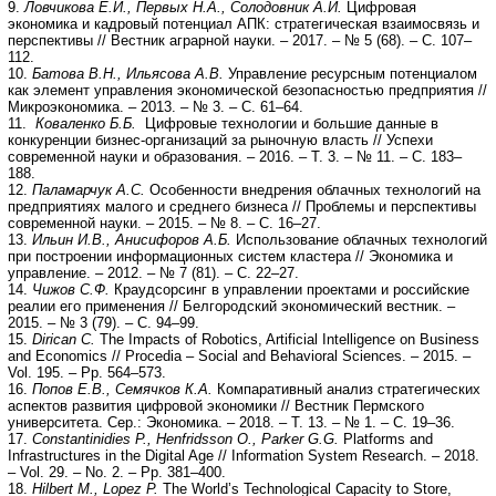
9.
Ловчикова Е.И., Первых Н.А., Солодовник А.И.
Цифровая
экономика и кадровый потенциал АПК: стратегическая взаимосвязь и
перспективы // Вестник аграрной науки. – 2017. – № 5 (68). – С. 107–
112.
10.
Батова В.Н., Ильясова А.В.
Управление ресурсным потенциалом
как элемент управления экономической безопасностью предприятия //
Микроэкономика. – 2013. – № 3. – С. 61–64.
11.
Коваленко Б.Б.
Цифровые технологии и большие данные в
конкуренции бизнес-организаций за рыночную власть // Успехи
современной науки и образования. – 2016. – Т. 3. – № 11. – С. 183–
188.
12.
Паламарчук А.С.
Особенности внедрения облачных технологий на
предприятиях малого и среднего бизнеса // Проблемы и перспективы
современной науки. – 2015. – № 8. – С. 16–27.
13.
Ильин И.В., Анисифоров А.Б.
Использование облачных технологий
при построении информационных систем кластера // Экономика и
управление. – 2012. – № 7 (81). – С. 22–27.
14.
Чижов С.Ф.
Краудсорсинг в управлении проектами и российские
реалии его применения // Белгородский экономический вестник. –
2015. – № 3 (79). – С. 94–99.
15.
Dirican C.
The Impacts of Robotics, Artificial Intelligence on Business
and Economics // Procedia – Social and Behavioral Sciences. – 2015. –
Vol. 195. – Pp. 564–573.
16.
Попов Е.В., Семячков К.А.
Компаративный анализ стратегических
аспектов развития цифровой экономики // Вестник Пермского
университета. Сер.: Экономика. – 2018. – Т. 13. – № 1. – С. 19–36.
17.
Constantinidies P., Henfridsson O., Parker G.G.
Platforms and
Infrastructures in the Digital Age // Information System Research. – 2018.
– Vol. 29. – No. 2. – Pp. 381–400.
18.
Hilbert M., Lopez P.
The World’s Technological Capacity to Store,