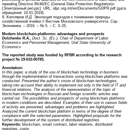
repealing Directive 95/46/EC (General Data Protection Regulation)»
[Электронный ресурс]. URL: idpc.org.mt/en/Documents/GDPR.pdf (дата
обращения: 10.01.2019).
9.
Котляров И.Д.
Эволюция подходов к пониманию природы
хозяйственной ячейки // Вестник Московского университета. Сер.:
Экономика. – 2016. – № 5. – С. 3–25.
Modern blockchain-platforms: advantages and prospects
Dolzhenko R.A.,
Doct. Sc. (Ec.), Chair of Department of Labor
Economics and Personnel Management, Ural State University of
Economics
The reported study was funded by RFBR according to the research
project № 19-010-00785.
Annotation:
In this paper, a study of the use of blockchain technology in business
through the implementation of transactions using blockchain platforms was
conducted. Presented the author’s vision of blockchain technologies,
taking into account their ability to implement not only in the field of IT and
financial relations. The analysis of the representation of the topic of
blockchain technologies in Russian and foreign scientific articles was
carried out. The possibilities and prospects of using blockchain platforms
in modern conditions are described. Examples of their use in various fields
of activity are presented, advantages and problems are highlighted.
Analyzed the current blockchain platform in terms of the degree of their
compliance with the selected parameters. Highlighted proposals for the
further development of the system of distributed registries.
Keywords:
blockchain, smart contract, labor relations, distributed
registries, costs.