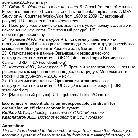
sciences/2018/summary/
22.
Giljum S., Dittrich M., Lieber M., Lutter S.
Global Patterns of Material
Flows and their Socio-Economic and Environmental Implications: A MFA
Study on All Countries World-Wide from 1980 to 2009 [Электронный
ресурс]. URL: mdpi.com/journal/resources
23. Навстречу «зелёной» экономике: пути к устойчивому развитию и
искоренению бедности [Электронный ресурс]. URL:
unep.org/greeneconomy
24.
Куликов М.Ю., Хачатуров А.Е.
Система управления как
ограничивающий фактор роста производительности труда российских
компаний // Менеджмент в России и за рубежом. – 2016. – № 1.
25. Статистические данные Организации экономического
сотрудничества и развития – OECD (stats.oecd.org) и Всемирного
банка – IBRD – IDA (worldbank.org)
26.
Куликов М.Ю., Хачатуров А.Е.
Третья и четвёртая промышленные
революции как коренная смена подходов к труду // Менеджмент в
России и за рубежом. – 2016. – № 4.
27. Статистические данные Организации экономического
сотрудничества и развития – OECD [Электронный ресурс]. URL:
stats.oecd.org
28. [Электронный ресурс]. URL: gufo.me/dict/bse/Счастье
Economics of essentials as an indespensable condition for
organizing an efficient economic system
Kulikov M.Yu.,
a leading economist of CJSC «Aeromar»
Khachaturov A.
Е
.,
Doctor of economical Sc., Professor
Annotation:
The article is devoted to the search for ways to increase the efficiency of
economic systems of various scale by forming a meaningful strategy of