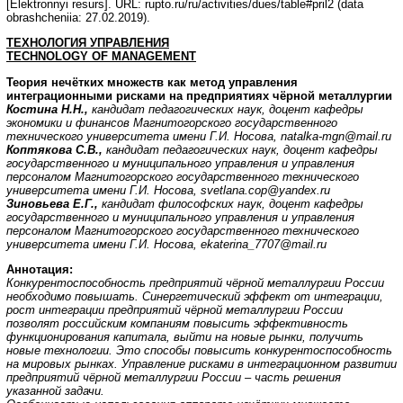
[Elektronnyi resurs]. URL: rupto.ru/ru/activities/dues/table#pril2 (data
obrashcheniia: 27.02.2019).
ТЕХНОЛОГИЯ УПРАВЛЕНИЯ
TECHNOLOGY
OF
MANAGEMENT
Теория нечётких множеств как метод управления
интеграционными рисками на предприятиях чёрной металлургии
Костина Н.Н.,
кандидат педагогических наук, доцент кафедры
экономики и финансов
Магнитогорского государственного
технического университета имени Г.И. Носова,
natalka-mgn@mail.ru
Коптякова С.В.,
кандидат педагогических наук, доцент кафедры
государственного и муниципального управления и управления
персоналом Магнитогорского государственного технического
университета имени Г.И. Носова, svetlana.cop@yandex.ru
Зиновьева Е.Г.,
кандидат философских наук, доцент кафедры
государственного
и муниципального управления и управления
персоналом Магнитогорского государственного технического
университета имени Г.И. Носова, ekaterina_7707@mail.ru
Аннотация:
Конкурентоспособность предприятий чёрной металлургии России
необходимо повышать. Синергетический эффект от интеграции,
рост интеграции предприятий чёрной металлургии России
позволят российским компаниям повысить эффективность
функционирования капитала, выйти на новые рынки, получить
новые технологии. Это способы повысить конкурентоспособность
на мировых рынках. Управление рисками в интеграционном развитии
предприятий чёрной металлургии России – часть решения
указанной задачи.