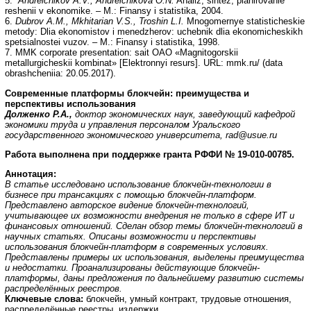
5.
Andreichikov A.V., Andreichikova O.N.
Analiz, sintez, planirovanie
reshenii v ekonomike. – M.: Finansy i statistika, 2004.
6.
Dubrov A.M., Mkhitarian V.S., Troshin L.I.
Mnogomernye statisticheskie
metody: Dlia ekonomistov i menedzherov: uchebnik dlia ekonomicheskikh
spetsialnostei vuzov. – M.: Finansy i statistika, 1998.
7. MMK corporate presentation: sait OAO «Magnitogorskii
metallurgicheskii kombinat» [Elektronnyi resurs]. URL: mmk.ru/ (data
obrashcheniia: 20.05.2017).
Современные платформы блокчейн: преимущества и
перспективы использования
Долженко Р.А.,
доктор экономических наук, заведующий кафедрой
экономики труда и управления персоналом Уральского
государственного экономического университета, rad@usue.ru
Работа выполнена при поддержке гранта РФФИ № 19-010-00785.
Аннотация:
В статье исследовано использование блокчейн-технологии в
бизнесе при трансакциях с помощью блокчейн-платформ.
Представлено авторское видение блокчейн-технологий,
учитывающее их возможности внедрения не только в сфере ИТ и
финансовых отношений. Сделан обзор темы блокчейн-технологий в
научных статьях. Описаны возможности и перспективы
использования блокчейн-платформ в современных условиях.
Представлены примеры их использования, выделены преимущества
и недостатки. Проанализированы действующие блокчейн-
платформы, даны предложения по дальнейшему развитию системы
распределённых реестров.
Ключевые слова:
блокчейн, умный контракт, трудовые отношения,
распределённые реестры, издержки.