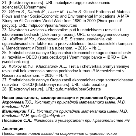
21. [Elektronnyi resurs]. URL: nobelprize.org/prizes/economic-
sciences/2018/summary/
22.
Giljum S., Dittrich M., Lieber M., Lutter S.
Global Patterns of Material
Flows and their Socio-Economic and Environmental Implications: A MFA
Study on All Countries World-Wide from 1980 to 2009 [Электронный
ресурс]. URL: mdpi.com/journal/resources
23. Navstrechu «zelenoi» ekonomike: puti k ustoichivomu razvitiiu i
iskoreneniiu bednosti [Elektronnyi resurs]. URL: unep.org/greeneconomy
24.
Kulikov M.
Y
u., Khachaturov A.E.
Sistema upravleniia kak
ogranichivaiushchii faktor rosta proizvoditelnosti truda rossiiskikh kompanii
// Menedzhment v Rossii i za rubezhom. – 2016. – № 1.
25. Statisticheskie dannye Organizatsii ekonomicheskogo sotrudnichestv
a i razvitiia – OECD (stats.oecd.org) i Vsemirnogo banka – IBRD – IDA
(worldbank.org)
26.
Kulikov M.Yu., Khachaturov A.E.
Tretia i chetvertaia promyshlennye
revoliutsii kak korennaia smena podkhodov k trudu // Menedzhment v
Rossii i za rubezhom. – 2016. – № 4.
27. Statisticheskie dannye Organizatsii ekonomicheskogo sotrudnichestva
i razvitiia – OECD [Elektronnyi resurs]. URL: stats.oecd.org
28. [Elektronnyi resurs]. URL: gufo.me/dict/bse/Schaste
Новая реальность, самоорганизация и управление будущим
Ахромеева Т.С.,
Институт прикладной математики имени М.В.
Келдыша РАН
Малинецкий Г.Г.,
Институт прикладной математики имени М.В.
Келдыша РАН,
gmalin@keldysh.ru
Посашков С.А.,
Финансовый университет при Правительстве РФ
Аннотация:
Представлен новый взгляд на современное стратегическое