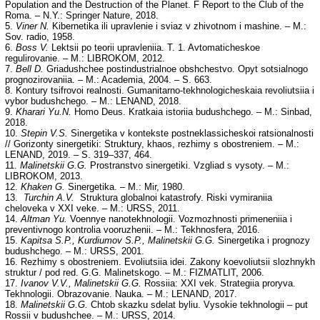
Population and the Destruction of the Planet. F Report to the Club of the
Roma. – N.Y.: Springer Nature, 2018.
5.
Viner N.
Kibernetika ili upravlenie i sviaz v zhivotnom i mashine. – M.:
Sov. radio, 1958.
6.
Boss V.
Lektsii po teorii upravleniia. T. 1. Avtomaticheskoe
regulirovanie. – M.: LIBROKOM, 2012.
7.
Bell D.
Griadushchee postindustrialnoe obshchestvo. Opyt sotsialnogo
prognozirovaniia. – M.: Academia, 2004. – S. 663.
8. Kontury tsifrovoi realnosti. Gumanitarno-tekhnologicheskaia revoliutsiia i
vybor budushchego. – M.: LENAND, 2018.
9.
Kharari Yu.N.
Homo Deus. Kratkaia istoriia budushchego. – M.: Sinbad,
2018.
10.
Stepin V.S.
Sinergetika v kontekste postneklassicheskoi ratsionalnosti
// Gorizonty sinergetiki: Struktury, khaos, rezhimy s obostreniem. – M.:
LENAND, 2019. – S. 319–337, 464.
11.
Malinetskii G.G.
Prostranstvo sinergetiki. Vzgliad s vysoty. – M.:
LIBROKOM, 2013.
12.
Khaken G.
Sinergetika. – M.: Mir, 1980.
13.
Turchin A.V.
Struktura globalnoi katastrofy. Riski vymiraniia
cheloveka v XXI veke. – M.: URSS, 2011.
14.
Altman
Y
u.
Voennye nanotekhnologii. Vozmozhnosti primeneniia i
preventivnogo kontrolia vooruzhenii. – M.: Tekhnosfera, 2016.
15.
Kapitsa S.P., Kurdiumov S.P., Malinetskii G.G.
Sinergetika i prognozy
budushchego. – M.: URSS, 2001.
16. Rezhimy s obostreniem. Evoliutsiia idei. Zakony koevoliutsii slozhnykh
struktur / pod red. G.G. Malinetskogo. – M.: FIZMATLIT, 2006.
17.
Ivanov V.V., Malinetskii G.G.
Rossiia: XXI vek. Strategiia proryva.
Tekhnologii. Obrazovanie. Nauka. – M.: LENAND, 2017.
18.
Malinetskii G.G.
Chtob skazku sdelat byliu. Vysokie tekhnologii – put
Rossii v budushchee. – M.: URSS, 2014.