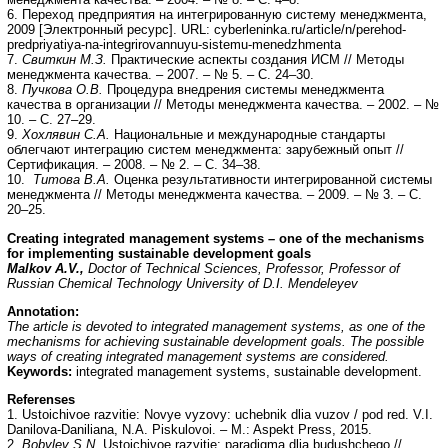
6. Переход предприятия на интегрированную систему менеджмента,
2009 [Электронный ресурс]. URL: cyberleninka.ru/article/n/perehod-
predpriyatiya-na-integrirovannuyu-sistemu-menedzhmenta
7.
Свиткин М.З.
Практические аспекты создания ИСМ // Методы
менеджмента качества. – 2007. – № 5. – С. 24–30.
8.
Пучкова О.В.
Процедура внедрения системы менеджмента
качества в организации // Методы менеджмента качества. – 2002. – №
10. – С. 27–29.
9.
Хохлявин С.А.
Национальные и международные стандарты
облегчают интеграцию систем менеджмента: зарубежный опыт //
Сертификация. – 2008. – № 2. – С. 34–38.
10.
Титова В.А.
Оценка результативности интегрированной системы
менеджмента // Методы менеджмента качества. – 2009. – № 3. – С.
20–25.
Creating integrated management systems – one of the mechanisms
for implementing sustainable development goals
Malkov A.V.,
Doctor of Technical Sciences, Professor, Professor of
Russian Chemical Technology University of D.I. Mendeleyev
Annotation:
The article is devoted to integrated management systems, as one of the
mechanisms for achieving sustainable development goals. The possible
ways of creating integrated management systems are considered.
Keywords:
integrated management systems, sustainable development.
Referenses
1. Ustoichivoe razvitie: Novye vyzovy: uchebnik dlia vuzov / pod red. V.I.
Danilova-Daniliana, N.A. Piskulovoi. – M.: Aspekt Press, 2015.
2.
Bobylev S.N.
Ustoichivoe razvitie: paradigma dlia budushchego //