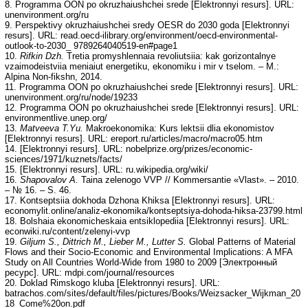
8. Programma OON po okruzhaiushchei srede [Elektronnyi resurs]. URL:
unenvironment.org/ru
9. Perspektivy okruzhaiushchei sredy OESR do 2030 goda [Elektronnyi
resurs]. URL: read.oecd-ilibrary.org/environment/oecd-environmental-
outlook-to-2030_ 9789264040519-en#page1
10.
Rifkin Dzh.
Tretia promyshlennaia revoliutsiia: kak gorizontalnye
vzaimodeistviia meniaiut energetiku, ekonomiku i mir v tselom. – M.:
Alpina Non-fikshn, 2014.
11. Programma OON po okruzhaiushchei srede [Elektronnyi resurs]. URL:
unenvironment.org/ru/node/19233
12. Programma OON po okruzhaiushchei srede [Elektronnyi resurs]. URL:
environmentlive.unep.org/
13.
Matveeva T.Yu.
Makroekonomika: Kurs lektsii dlia ekonomistov
[Elektronnyi resurs]. URL: ereport.ru/articles/macro/macro05.htm
14. [Elektronnyi resurs]. URL: nobelprize.org/prizes/economic-
sciences/1971/kuznets/facts/
15. [Elektronnyi resurs]. URL: ru.wikipedia.org/wiki/
16.
Shapovalov A.
Taina zelenogo VVP // Kommersantie «Vlast». – 2010.
– № 16. – S. 46.
17. Kontseptsiia dokhoda Dzhona Khiksa [Elektronnyi resurs]. URL:
economylit.online/analiz-ekonomika/kontseptsiya-dohoda-hiksa-23799.html
18. Bolshaia ekonomicheskaia entsiklopediia [Elektronnyi resurs]. URL:
econwiki.ru/content/zelenyi-vvp
19.
Giljum S., Dittrich M., Lieber M., Lutter S.
Global Patterns of Material
Flows and their Socio-Economic and Environmental Implications: A MFA
Study on All Countries World-Wide from 1980 to 2009 [Электронный
ресурс]. URL: mdpi.com/journal/resources
20. Doklad Rimskogo kluba [Elektronnyi resurs]. URL:
batrachos.com/sites/default/files/pictures/Books/Weizsacker_Wijkman_20
18_Come%20on.pdf