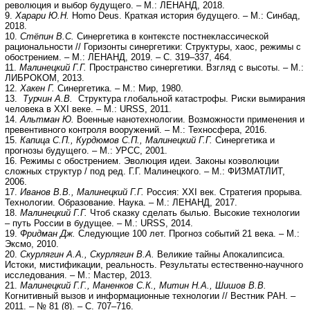
революция и выбор будущего. – М.: ЛЕНАНД, 2018.
9.
Харари Ю.Н.
Homo Deus. Краткая история будущего. – М.: Синбад,
2018.
10.
Стёпин В.С.
Синергетика в контексте постнеклассической
рациональности // Горизонты синергетики: Структуры, хаос, режимы с
обострением. – М.: ЛЕНАНД, 2019. – С. 319–337, 464.
11.
Малинецкий Г.Г.
Пространство синергетики. Взгляд с высоты. – М.:
ЛИБРОКОМ, 2013.
12.
Хакен Г.
Синергетика. – М.: Мир, 1980.
13.
Турчин А.В.
Структура глобальной катастрофы. Риски вымирания
человека в XXI веке. – М.: URSS, 2011.
14.
Альтман Ю.
Военные нанотехнологии. Возможности применения и
превентивного контроля вооружений. – М.: Техносфера, 2016.
15.
Капица С.П., Курдюмов С.П., Малинецкий Г.Г.
Синергетика и
прогнозы будущего. – М.: УРСС, 2001.
16. Режимы с обострением. Эволюция идеи. Законы коэволюции
сложных структур / под ред. Г.Г. Малинецкого. – М.: ФИЗМАТЛИТ,
2006.
17.
Иванов В.В., Малинецкий Г.Г.
Россия: XXI век. Стратегия прорыва.
Технологии. Образование. Наука. – М.: ЛЕНАНД, 2017.
18.
Малинецкий Г.Г.
Чтоб сказку сделать былью. Высокие технологии
– путь России в будущее. – М.: URSS, 2014.
19.
Фридман Дж.
Следующие 100 лет. Прогноз событий 21 века. – М.:
Эксмо, 2010.
20.
Скурлягин А.А., Скурлягин В.А.
Великие тайны Апокалипсиса.
Истоки, мистификации, реальность. Результаты естественно-научного
исследования. – М.: Мастер, 2013.
21.
Малинецкий Г.Г., Маненков С.К., Митин Н.А., Шишов В.В.
Когнитивный вызов и информационные технологии // Вестник РАН. –
2011. – № 81 (8). – С. 707–716.