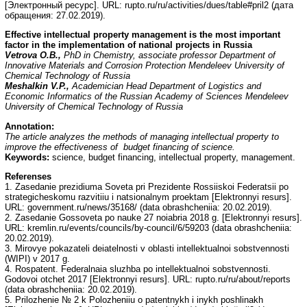
[Электронный ресурс]. URL: rupto.ru/ru/activities/dues/table#pril2 (дата
обращения: 27.02.2019).
Effective intellectual property management is the most important
factor in the implementation of national projects in Russia
Vetrova O.B.,
PhD in Chemistry, associate professor Department of
Innovative Materials and Corrosion Protection Mendeleev University of
Chemical Technology of Russia
Meshalkin V.P.,
Academician Head Department of Logistics and
Economic Informatics of the Russian Academy of Sciences Mendeleev
University of Chemical Technology of Russia
Annotation:
The article analyzes the methods of managing intellectual property to
improve the effectiveness of budget financing of science.
Keywords:
science, budget financing, intellectual property, management.
Referenses
1. Zasedanie prezidiuma Soveta pri Prezidente Rossiiskoi Federatsii po
strategicheskomu razvitiiu i natsionalnym proektam [Elektronnyi resurs].
URL: government.ru/news/35168/ (data obrashcheniia: 20.02.2019).
2. Zasedanie Gossoveta po nauke 27 noiabria 2018 g. [Elektronnyi resurs].
URL: kremlin.ru/events/councils/by-council/6/59203 (data obrashcheniia:
20.02.2019).
3. Mirovye pokazateli deiatelnosti v oblasti intellektualnoi sobstvennosti
(WIPI) v 2017 g.
4. Rospatent. Federalnaia sluzhba po intellektualnoi sobstvennosti.
Godovoi otchet 2017 [Elektronnyi resurs]. URL: rupto.ru/ru/about/reports
(data obrashcheniia: 20.02.2019).
5. Prilozhenie № 2 k Polozheniiu o patentnykh i inykh poshlinakh