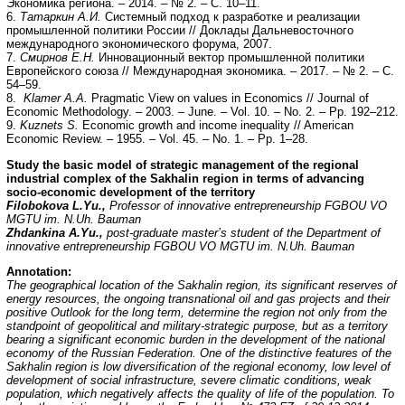
Экономика региона. – 2014. – № 2. – С. 10–11.
6.
Татаркин А.И.
Системный подход к разработке и реализации
промышленной политики России // Доклады Дальневосточного
международного экономического форума, 2007.
7.
Смирнов Е.Н.
Инновационный вектор промышленной политики
Европейского союза // Международная экономика. – 2017. – № 2. – С.
54–59.
8.
Klamer A.A.
Pragmatic View on values in Economics // Journal of
Economic Methodology. – 2003. – June. – Vol. 10. – No. 2. – Pp. 192–212.
9.
Kuznets S.
Economic growth and income inequality // American
Economic Review. – 1955. – Vol. 45. – No. 1. – Pp. 1–28.
Study the basic model of strategic management of the regional
industrial complex of the Sakhalin region in terms of advancing
socio-economic development of the territory
Filobokova L.Yu.,
Professor of innovative entrepreneurship FGBOU VO
MGTU im. N.Uh. Bauman
Zhdankina A.Yu.,
post-graduate master’s student of the Department of
innovative entrepreneurship FGBOU VO MGTU im. N.Uh. Bauman
Annotation:
The geographical location of the Sakhalin region, its significant reserves of
energy resources, the ongoing transnational oil and gas projects and their
positive Outlook for the long term, determine the region not only from the
standpoint of geopolitical and military-strategic purpose, but as a territory
bearing a significant economic burden in the development of the national
economy of the Russian Federation. One of the distinctive features of the
Sakhalin region is low diversification of the regional economy, low level of
development of social infrastructure, severe climatic conditions, weak
population, which negatively affects the quality of life of the population. To