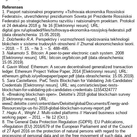
Referenses
1. Pasport natsionalnoi programmy «Tsifrovaia ekonomika Rossiiskoi
Federatsii», utverzhdennyi prezidiumom Soveta pri Prezidente Rossiiskoi
Federatsii po strategicheskomu razvitiiu i natsionalnym proektam. Protokol
ot 24 dekabria 2018 g. № 16 [Elektronnyi resurs]. URL:
digital.gov.ru/uploaded/files/tsifrovaya-ekonomika-rossijskoj-federatsii.pdf
(data obrashcheniia: 15.05.2019).
2.
Dolzhenko R.A.
Perspektivy i vozmozhnosti ispolzovaniia tekhnologii
blokchein v sisteme trudovykh otnoshenii // Zhurnal ekonomicheskoi teorii.
– 2018. – T. 15. – № 3. – S. 488–495.
3.
Nakamoto S.
Bitcoin: A peer-to-peer electronic cash system. 2008
[Elektronnyi resurs]. URL: bitcoin.org/bitcoin.pdf (data obrashcheniia:
15.05.2019).
4.
Gavin Wood.
Ethereum: A secure decentralised generalized transaction
ledger. Ethereum Project Yellow Paper, 2014 [Elektronnyi resurs]. URL:
ethereum.github.io/yellowpaper/paper.pdf (data obrashcheniia: 15.05.2019).
5.
Sara Castellanos.
PwC Tests Blockchain for Validating Job Candidates’
Credentials [Elektronnyi resurs]. URL: wsj.com/articles/pwc-tests-
blockchain-for-validating-job-candidates-credentials-11554324777
6. «Breaking blockchain open». Deloitte’s 2018 global blockchain survey
[Elektronnyi resurs]. URL:
www2.deloitte.com/content/dam/Deloitte/global/Documents/Energy-and-
Resources/gx-us-fsi-2018-global-blockchain-survey-report.pdf
7.
Hagiu A., Wright J.
Multi-sided platforms // Harvard business school
working paper. – 2011. – № 12 (Oct.).
8. The General Data Protection Regulation (GDPR). EU Publications,
«Regulation (EU) 2016/679 of the European Parliament and of the Council
of 27 April 2016 on the protection of natural persons with regard to the
processing of personal data and on the free movement of such data, and