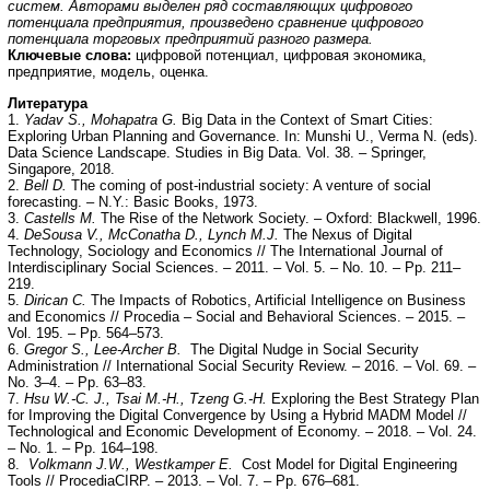
систем. Авторами выделен ряд составляющих цифрового
потенциала предприятия, произведено сравнение цифрового
потенциала торговых предприятий разного размера.
Ключевые слова:
цифровой потенциал, цифровая экономика,
предприятие, модель, оценка.
Литература
1.
Yadav S., Mohapatra G.
Big Data in the Context of Smart Cities:
Exploring Urban Planning and Governance. In: Munshi U., Verma N. (eds).
Data Science Landscape. Studies in Big Data. Vol. 38. – Springer,
Singapore, 2018.
2.
Bell D.
The coming of post-industrial society: A venture of social
forecasting. – N.Y.: Basic Books, 1973.
3.
Castells M.
The Rise of the Network Society. – Oxford: Blackwell, 1996.
4.
DeSousa V., McConatha D., Lynch M.J.
The Nexus of Digital
Technology, Sociology and Economics // The International Journal of
Interdisciplinary Social Sciences. – 2011. – Vol. 5. – No. 10. – Pp. 211–
219.
5.
Dirican C.
The Impacts of Robotics, Artificial Intelligence on Business
and Economics // Procedia – Social and Behavioral Sciences. – 2015. –
Vol. 195. – Pp. 564–573.
6.
Gregor S., Lee-Archer B.
The Digital Nudge in Social Security
Administration // International Social Security Review. – 2016. – Vol. 69. –
No. 3–4. – Pp. 63–83.
7.
Hsu W.-C. J., Tsai M.-H., Tzeng G.-H.
Exploring the Best Strategy Plan
for Improving the Digital Convergence by Using a Hybrid MADM Model //
Technological and Economic Development of Economy. – 2018. – Vol. 24.
– No. 1. – Pp. 164–198.
8.
Volkmann J.W., Westkamper E.
Cost Model for Digital Engineering
Tools // ProcediaCIRP. – 2013. – Vol. 7. – Pp. 676–681.