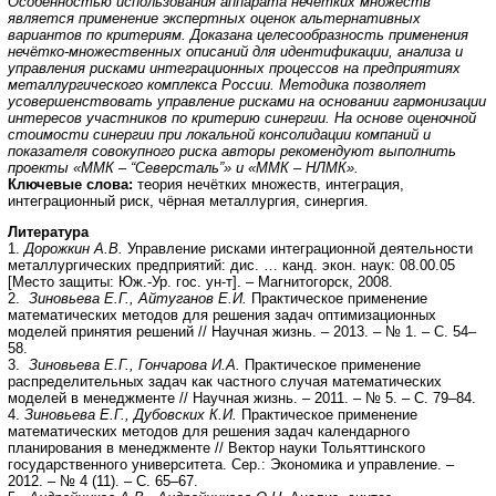
Особенностью использования аппарата нечётких множеств
является применение экспертных оценок альтернативных
вариантов по критериям. Доказана целесообразность применения
нечётко-множественных описаний для идентификации, анализа и
управления рисками интеграционных процессов на предприятиях
металлургического комплекса России. Методика позволяет
усовершенствовать управление рисками на основании гармонизации
интересов участников по критерию синергии. На основе оценочной
стоимости синергии при локальной консолидации компаний и
показателя совокупного риска авторы рекомендуют выполнить
проекты «ММК – “Северсталь”» и «ММК – НЛМК».
Ключевые слова:
теория нечётких множеств, интеграция,
интеграционный риск, чёрная металлургия, синергия.
Литература
1.
Дорожкин А.В.
Управление рисками интеграционной деятельности
металлургических предприятий: дис. … канд. экон. наук: 08.00.05
[Место защиты: Юж.-Ур. гос. ун-т]. – Магнитогорск, 2008.
2.
Зиновьева Е.Г., Айтуганов Е.И.
Практическое применение
математических методов для решения задач оптимизационных
моделей принятия решений // Научная жизнь. – 2013. – № 1. – С. 54–
58.
3.
Зиновьева Е.Г., Гончарова И.А.
Практическое применение
распределительных задач как частного случая математических
моделей в менеджменте // Научная жизнь. – 2011. – № 5. – С. 79–84.
4.
Зиновьева Е.Г., Дубовских К.И.
Практическое применение
математических методов для решения задач календарного
планирования в менеджменте // Вектор науки Тольяттинского
государственного университета. Сер.: Экономика и управление. –
2012. – № 4 (11). – С. 65–67.