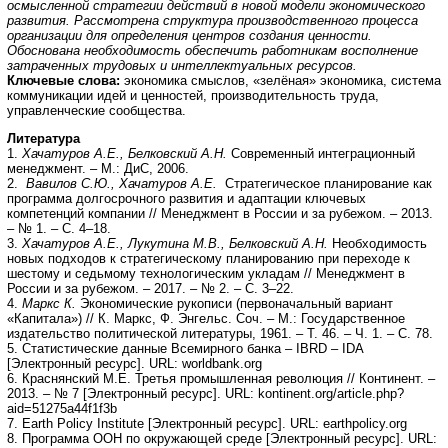
осмысленной стратегии действий в новой модели экономического
развития. Рассмотрена структура производственного процесса
организации для определения центров создания ценности.
Обоснована необходимость обеспечить работникам восполнение
затраченных трудовых и интеллектуальных ресурсов.
Ключевые слова:
экономика смыслов, «зелёная» экономика, система
коммуникации идей и ценностей, производительность труда,
управленческие сообщества.
Литература
1.
Хачатуров А.Е., Белковский А.Н.
Современный интеграционный
менеджмент. – М.: ДиС, 2006.
2.
Вавилов С.Ю., Хачатуров А.Е.
Стратегическое планирование как
программа долгосрочного развития и адаптации ключевых
компетенций компании // Менеджмент в России и за рубежом. – 2013.
– № 1. – С. 4–18.
3.
Хачатуров А.Е., Лукутина М.В., Белковский А.Н.
Необходимость
новых подходов к стратегическому планированию при переходе к
шестому и седьмому технологическим укладам // Менеджмент в
России и за рубежом. – 2017. – № 2. – С. 3–22.
4.
Маркс К.
Экономические рукописи (первоначальный вариант
«Капитала») // К. Маркс, Ф. Энгельс. Соч. – М.: Государственное
издательство политической литературы, 1961. – Т. 46. – Ч. 1. – С. 78.
5. Статистические данные Всемирного банка – IBRD – IDA
[Электронный ресурс]. URL: worldbank.org
6. Краснянский М.Е. Третья промышленная революция // Континент. –
2013. – № 7 [Электронный ресурс]. URL: kontinent.org/article.php?
aid=51275a44f1f3b
7. Earth Policy Institute [Электронный ресурс]. URL: earthpolicy.org
8. Программа ООН по окружающей среде [Электронный ресурс]. URL: