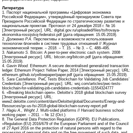
Литература
1. Паспорт национальной программы «Цифровая экономика
Российской Федерации», утверждённый президиумом Совета при
Президенте Российской Федерации по стратегическому развитию и
национальным проектам. Протокол от 24 декабря 2018 г. № 16
[Электронный ресурс]. URL: digital.gov.ru/uploaded/files/tsifrovaya-
ekonomika-rossijskoj-federatsii.pdf (дата обращения: 15.05.2019).
2.
Долженко Р.А.
Перспективы и возможности использования
технологии блокчейн в системе трудовых отношений // Журнал
экономической теории. – 2018. – Т. 15. – № 3. – С. 488–495.
3.
Nakamoto S.
Bitcoin: A peer-to-peer electronic cash system. 2008
[Электронный ресурс]. URL: bitcoin.org/bitcoin.pdf (дата обращения:
15.05.2019).
4.
Gavin Wood.
Ethereum: A secure decentralised generalized transaction
ledger. Ethereum Project Yellow Paper, 2014 [Электронный ресурс]. URL:
ethereum.github.io/yellowpaper/paper.pdf (дата обращения: 15.05.2019).
5.
Sara Castellanos.
PwC Tests Blockchain for Validating Job Candidates’
Credentials [Электронный ресурс]. URL: wsj.com/articles/pwc-tests-
blockchain-for-validating-job-candidates-credentials-11554324777
6. «Breaking blockchain open». Deloitte’s 2018 global blockchain survey
[Электронный ресурс]. URL:
www2.deloitte.com/content/dam/Deloitte/global/Documents/Energy-and-
Resources/gx-us-fsi-2018-global-blockchain-survey-report.pdf
7.
Hagiu A., Wright J.
Multi-sided platforms // Harvard business school
working paper. – 2011. – № 12 (Oct.).
8. The General Data Protection Regulation (GDPR). EU Publications,
«Regulation (EU) 2016/679 of the European Parliament and of the Council
of 27 April 2016 on the protection of natural persons with regard to the
processing of personal data and on the free movement of such data, and