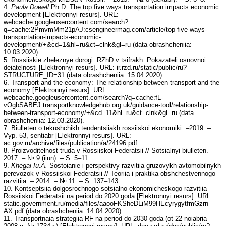
4.
Paula Dowell
Ph.D. The top five ways transportation impacts economic
development [Elektronnyi resurs]. URL:
webcache.googleusercontent.com/search?
q=cache:2PmvmMm21pAJ:csengineermag.com/article/top-five-ways-
transportation-impacts-economic-
development/+&cd=1&hl=ru&ct=clnk&gl=ru (data obrashcheniia:
10.03.2020).
5. Rossiiskie zheleznye dorogi: RZhD v tsifrakh. Pokazateli osnovnoi
deiatelnosti [Elektronnyi resurs]. URL: ir.rzd.ru/static/public/ru?
STRUCTURE_ID=31 (data obrashcheniia: 15.04.2020).
6. Transport and the economy: The relationship between transport and the
economy [Elektronnyi resurs]. URL:
webcache.googleusercontent.com/search?q=cache:fL-
vOgbSABEJ:transportknowledgehub.org.uk/guidance-tool/relationship-
between-transport-economy/+&cd=11&hl=ru&ct=clnk&gl=ru (data
obrashcheniia: 12.03.2020).
7. Biulleten o tekushchikh tendentsiiakh rossiiskoi ekonomiki. –2019. –
Vyp. 53, sentiabr [Elektronnyi resurs]. URL:
ac.gov.ru/archive/files/publication/a/24196.pdf
8. Proizvoditelnost truda v Rossiiskoi Federatsii // Sotsialnyi biulleten. –
2017. – № 9 (iiun). – S. 5–11.
9.
Khegai Iu.A.
Sostoianie i perspektivy razvitiia gruzovykh avtomobilnykh
perevozok v Rossiiskoi Federatsii // Teoriia i praktika obshchestvennogo
razvitiia. – 2014. – № 11. – S. 137–143.
10. Kontseptsiia dolgosrochnogo sotsialno-ekonomicheskogo razvitiia
Rossiiskoi Federatsii na period do 2020 goda [Elektronnyi resurs]. URL:
static.government.ru/media/files/aaooFKSheDLiM99HEcyrygytfmGzrn
AX.pdf (data obrashcheniia: 14.04.2020).
11. Transportnaia strategiia RF na period do 2030 goda (ot 22 noiabria