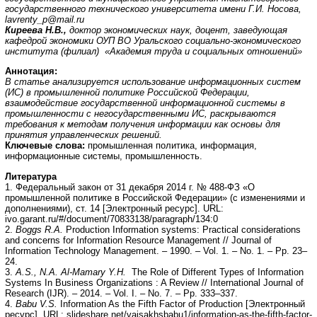
государственного технического университета имени Г.И. Носова,
lavrenty_p@mail.ru
Киреева Н.В.,
доктор экономических наук, доцент, заведующая
кафедрой экономики ОУП ВО Уральского социально-экономического
института (филиал) «Академия труда и социальных отношений»
Аннотация
:
В статье анализируется использование информационных систем
(ИС) в промышленной политике Российской Федерации,
взаимодействие государственной информационной системы в
промышленности с негосударственными ИС, раскрываются
требования к методам получения информации как основы для
принятия управленческих решений.
Ключевые слова:
промышленная политика, информация,
информационные системы, промышленность.
Литература
1. Федеральный закон от 31 декабря 2014 г. № 488-ФЗ «О
промышленной политике в Российской Федерации» (с изменениями и
дополнениями), ст. 14 [Электронный ресурс]. URL:
ivo.garant.ru/#/document/70833138/paragraph/134:0
2.
Boggs R.A.
Production Information systems: Practical considerations
and concerns for Information Resource Management // Journal of
Information Technology Management. – 1990. – Vol. 1. – No. 1. – Pp. 23–
24.
3.
A.S., N.A. Al-Mamary Y.H.
The Role of Different Types of Information
Systems In Business Organizations : A Review // International Journal of
Research (IJR). – 2014. – Vol. I. – No. 7. – Pp. 333–337.
4.
Babu V.S.
Information As the Fifth Factor of Production [Электронный
ресурс]. URL: slideshare.net/vaisakhsbabu1/information-as-the-fifth-factor-