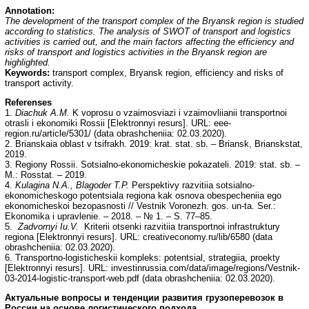
Annotation:
The development of the transport complex of the Bryansk region is studied
according to statistics. The analysis of SWOT of transport and logistics
activities is carried out, and the main factors affecting the efficiency and
risks of transport and logistics activities in the Bryansk region are
highlighted.
Keywords:
transport complex, Bryansk region, efficiency and risks of
transport activity.
Referenses
1.
Diachuk A.M.
K voprosu o vzaimosviazi i vzaimovliianii transportnoi
otrasli i ekonomiki Rossii [Elektronnyi resurs]. URL: eee-
region.ru/article/5301/ (data obrashcheniia: 02.03.2020).
2. Brianskaia oblast v tsifrakh. 2019: krat. stat. sb. – Briansk, Brianskstat,
2019.
3. Regiony Rossii. Sotsialno-ekonomicheskie pokazateli. 2019: stat. sb. –
M.: Rosstat. – 2019.
4.
Kulagina N.A., Blagoder T.P.
Perspektivy razvitiia sotsialno-
ekonomicheskogo potentsiala regiona kak osnova obespecheniia ego
ekonomicheskoi bezopasnosti // Vestnik Voronezh. gos. un-ta. Ser.:
Ekonomika i upravlenie. – 2018. – № 1. – S. 77–85.
5.
Zadvornyi Iu.V.
Kriterii otsenki razvitiia transportnoi infrastruktury
regiona [Elektronnyi resurs]. URL: creativeconomy.ru/lib/6580 (data
obrashcheniia: 02.03.2020).
6. Transportno-logisticheskii kompleks: potentsial, strategiia, proekty
[Elektronnyi resurs]. URL: investinrussia.com/data/image/regions/Vestnik-
03-2014-logistic-transport-web.pdf (data obrashcheniia: 02.03.2020).
Актуальные вопросы и тенденции развития грузоперевозок в
России на основе логистического подхода