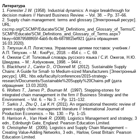
Литература
1.
Forrester J.W.
(1958). Industrial dynamics: A major breakthrough for
decision makers // Harvard Business Review. – Vol. 38. – Pp. 37–66.
2. Supply chain management: terms and glossary [Электронный ресурс].
URL:
cscmp.org/CSCMP/Educate/SCM_Definitions_and_Glossary_of_Terms/C
SCMP/Educate/SCM_Definitions_and_Glossary_of_Terms.aspx?
hkey=60879588f65f-4ab5-8c4b-6878815ef921 (дата обращения:
16.03.2020).
3.
Тяпухин А.П.
Логистика. Управление цепями поставок: учебник /
А.П. Тяпухин. – М.: КноРус, 2018. – 454 с. – С. 69.
4.
Ожегов С.И.
Толковый словарь русского языка / С.И. Ожегов, Н.Ю.
Шведова. – М.: Азбуковник, 1998. – 944 с.
5.
Blackhurst J., Cantor D., O’Donnell M.
(2012). Sustainable Supply
Chains: A Guide for Small- to Medium-sized Manufacturers [Электронный
ресурс]. URL: hbs.edu/faculty/conferences/2015-strategy-
research/Documents/Sustainable%20Supply%20Chains.pdf (дата
обращения: 13.03.2020).
6.
Wolters T., James P., Bouman M.
(1997). Stepping-stones for
integrated chain management in the firm // Business Strategy and the
Environment. – Vol. 6. – No 3. – Pp. 121–132.
7.
Sarkis J., Zhu Q., Lai K.H.
(2011). An organizational theoretic review of
green supply chain management literature // International Journal of
Production Economics. – No. 130. – Pp. 1–15.
8.
Harrison A., Van Hoek R.
(2008). Logistics Management and strategy, 3
edn., Edinburgh Gate, England: Pearson Education Limited.
9.
Christopher M.
(2005). Logistics and Supply Chain Management –
Creating Value-Adding Networks, 3 edn., Harlow, Great Britain: Pearson
Education Limited.