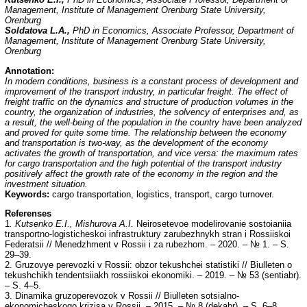
Management, Institute of Management Orenburg State University,
Orenburg
Soldatova L.A.,
PhD in Economics, Associate Professor, Department of
Management, Institute of Management Orenburg State University,
Orenburg
Annotation:
In modern conditions, business is a constant process of development and
improvement of the transport industry, in particular freight. The effect of
freight traffic on the dynamics and structure of production volumes in the
country, the organization of industries, the solvency of enterprises and, as
a result, the well-being of the population in the country have been analyzed
and proved for quite some time. The relationship between the economy
and transportation is two-way, as the development of the economy
activates the growth of transportation, and vice versa: the maximum rates
for cargo transportation and the high potential of the transport industry
positively affect the growth rate of the economy in the region and the
investment situation.
Keywords:
cargo transportation, logistics, transport, cargo turnover.
Referenses
1
. Kutsenko E.I., Mishurova A.I.
Neirosetevoe modelirovanie sostoianiia
transportno-logisticheskoi infrastruktury zarubezhnykh stran i Rossiiskoi
Federatsii // Menedzhment v Rossii i za rubezhom. – 2020. – № 1. – S.
29–39.
2. Gruzovye perevozki v Rossii: obzor tekushchei statistiki // Biulleten o
tekushchikh tendentsiiakh rossiiskoi ekonomiki. – 2019. – № 53 (sentiabr).
– S. 4–5.
3. Dinamika gruzoperevozok v Rossii // Biulleten sotsialno-
ekonomicheskogo krizisa v Rossii. – 2015. – № 8 (dekabr). – S. 6–8.