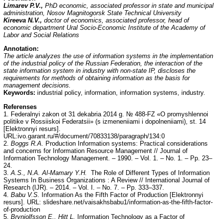
Limarev P.V.,
PhD economic, associated professor in state and municipal
administration, Nosov Magnitogorsk State Technical University
Kireeva N.V.,
doctor of economics, associated professor, head of
economic department Ural Socio-Economic Institute of the Academy of
Labor and Social Relations
Annotation:
The article analyzes the use of information systems in the implementation
of the industrial policy of the Russian Federation, the interaction of the
state information system in industry with non-state IP, discloses the
requirements for methods of obtaining information as the basis for
management decisions.
Keywords:
industrial policy, information, information systems, industry.
Referenses
1. Federalnyi zakon ot 31 dekabria 2014 g. № 488-FZ «O promyshlennoi
politike v Rossiiskoi Federatsii» (s izmeneniiami i dopolneniiami), st. 14
[Elektronnyi resurs].
URL:ivo.garant.ru/#/document/70833138/paragraph/134:0
2.
Boggs R.A.
Production Information systems: Practical considerations
and concerns for Information Resource Management // Journal of
Information Technology Management. – 1990. – Vol. 1. – No. 1. – Pp. 23–
24.
3.
A.S., N.A. Al-Mamary Y.H.
The Role of Different Types of Information
Systems In Business Organizations : A Review // International Journal of
Research (IJR). – 2014. – Vol. I. – No. 7. – Pp. 333–337.
4.
Babu V.S.
Information As the Fifth Factor of Production [Elektronnyi
resurs]. URL: slideshare.net/vaisakhsbabu1/information-as-the-fifth-factor-
of-production
5.
Brynjolfsson E., Hitt L.
Information Technology as a Factor of