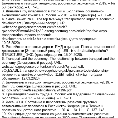
Бюллетень о текущих тенденциях российской экономики. – 2019. – №
53 (сентябрь). – С. 4–5.
3. Динамика грузоперевозок в России // Бюллетень социально-
экономического кризиса в России. – 2015. – № 8 (декабрь). – С. 6–8.
4.
Paula Dowell
Ph.D. The top five ways transportation impacts economic
development [Электронный ресурс]. URL:
webcache.googleusercontent.com/search?
q=cache:2PmvmMm21pAJ:csengineermag.com/article/top-five-ways-
transportation-impacts-economic-
development/+&cd=1&hl=ru&ct=clnk&gl=ru (дата обращения:
10.03.2020).
5. Российские железные дороги: РЖД в цифрах. Показатели основной
деятельности [Электронный ресурс]. URL: ir.rzd.ru/static/public/ru?
STRUCTURE_ID=31 (дата обращения: 15.04.2020).
6. Transport and the economy: The relationship between transport and the
economy [Электронный ресурс]. URL:
webcache.googleusercontent.com/search?q=cache:fL-
vOgbSABEJ:transportknowledgehub.org.uk/guidance-tool/relationship-
between-transport-economy/+&cd=11&hl=ru&ct=clnk&gl=ru (дата
обращения: 12.03.2020).
7. Бюллетень о текущих тенденциях российской экономики. –2019. –
Вып. 53, сентябрь [Электронный ресурс]. URL:
ac.gov.ru/archive/files/publication/a/24196.pdf
8. Производительность труда в Российской Федерации // Социальный
бюллетень. – 2017. – № 9 (июнь). – С. 5–11.
9.
Хегай Ю.А.
Состояние и перспективы развития грузовых
автомобильных перевозок в Российской Федерации // Теория и
практика общественного развития. – 2014. – № 11. – С. 137–143.
10. Концепция долгосрочного социально-экономического развития
Российской Федерации на период до 2020 года [Электронный ресурс].