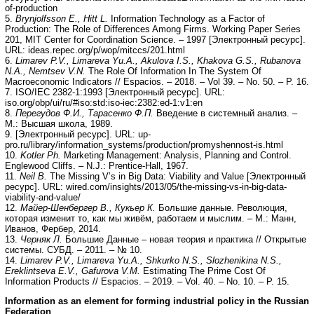
of-production
5.
Brynjolfsson E., Hitt L.
Information Technology as a Factor of
Production: The Role of Differences Among Firms. Working Paper Series
201, MIT Center for Coordination Science. – 1997 [Электронный ресурс].
URL: ideas.repec.org/p/wop/mitccs/201.html
6.
Limarev P.V., Limareva Yu.A., Akulova I.S., Khakova G.S., Rubanova
N.A., Nemtsev V.N.
The Role Of Information In The System Of
Macroeconomic Indicators // Espacios. – 2018. – Vol 39. – No. 50. – P. 16.
7. ISO/IEC 2382-1:1993 [Электронный ресурс]. URL:
iso.org/obp/ui/ru/#iso:std:iso-iec:2382:ed-1:v1:en
8.
Перегудов Ф.И., Тарасенко Ф.П.
Введение в системный анализ. –
М.: Высшая школа, 1989.
9. [Электронный ресурс]. URL: up-
pro.ru/library/information_systems/production/promyshennost-is.html
10.
Kotler Ph.
Marketing Management: Analysis, Planning and Control.
Englewood Cliffs. – N.J.: Prentice-Hall, 1967.
11.
Neil B.
The Missing V’s in Big Data: Viability and Value [Электронный
ресурс]. URL: wired.com/insights/2013/05/the-missing-vs-in-big-data-
viability-and-value/
12.
Майер-Шенбергер В., Кукьер К.
Большие данные. Революция,
которая изменит то, как мы живём, работаем и мыслим. – М.: Манн,
Иванов, Фербер, 2014.
13.
Черняк Л.
Большие Данные – новая теория и практика // Открытые
системы. СУБД. – 2011. – № 10.
14.
Limarev P.V., Limareva Yu.A., Shkurko N.S., Slozhenikina N.S.,
Ereklintseva E.V., Gafurova V.M.
Estimating The Prime Cost Of
Information Products // Espacios. – 2019. – Vol. 40. – No. 10. – P. 15.
Information as an element for forming industrial policy in the Russian
Federation