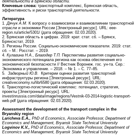
деятельности в Брянской области.
Ключевые слова:
транспортный комплекс, Брянская область,
эффективность и риски транспортной деятельности.
Литература
1.
Дячук А.М.
К вопросу о взаимосвязи и взаимовлиянии транспортной
отрасли и экономики России [Электронный ресурс]. URL: eee-
region.ru/article/5301/ (дата обращения: 02.03.2020).
2. Брянская область в цифрах. 2019: крат. стат. сб. – Брянск,
Брянскстат, 2019.
3. Регионы России. Социально-экономические показатели. 2019: стат.
сб. – М.: Росстат. – 2019.
4.
Кулагина Н.А., Благодер Т.П.
Перспективы развития социально-
экономического потенциала региона как основа обеспечения его
экономической безопасности // Вестник Воронеж. гос. ун-та. Сер.:
Экономика и управление. – 2018. – № 1. – С. 77–85.
5.
Задворный Ю.В.
Критерии оценки развития транспортной
инфраструктуры региона [Электронный ресурс]. URL:
creativeconomy.ru/lib/6580 (дата обращения: 02.03.2020).
6. Транспортно-логистический комплекс: потенциал, стратегия,
проекты [Электронный ресурс]. URL:
investinrussia.com/data/image/regions/Vestnik-03-2014-logistic-transport-
web.pdf (дата обращения: 02.03.2020).
Assessment the development of the transport complex in the
Bryanskiy region
Laricheva E.A.,
PhD of Economics, Associate Professor, Department of
Economics and Management, Bryansk State Technical University
Logvinov K.V.,
PhD of Economics, Associate Professor, Department of
Economics and Management, Bryansk State Technical University