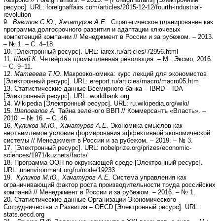
ресурс]. URL: foreignaffairs.com/articles/2015-12-12/fourth-industrial-
revolution
9.
Вавилов С.Ю., Хачатуров А.Е.
Стратегическое планирование как
программа долгосрочного развития и адаптации ключевых
компетенций компании // Менеджмент в России и за рубежом. – 2013.
– № 1. – С. 4–18.
10. [Электронный ресурс]. URL: iarex.ru/articles/72956.html
11.
Шваб К.
Четвёртая промышленная революция. – М.: Эксмо, 2016.
– С. 9–11.
12.
Матвеева Т.Ю.
Макроэкономика: курс лекций для экономистов
[Электронный ресурс]. URL: ereport.ru/articles/macro/macro05.htm
13. Статистические данные Всемирного банка – IBRD – IDA
[Электронный ресурс]. URL: worldbank.org
14. Wikipedia [Электронный ресурс]. URL: ru.wikipedia.org/wiki/
15.
Шаповалов А.
Тайна зелёного ВВП // Коммерсантъ «Власть». –
2010. – № 16. – С. 46.
16.
Куликов М.Ю., Хачатуров А.Е.
Экономика смыслов как
неотъемлемое условие формирования эффективной экономической
системы // Менеджмент в России и за рубежом. – 2019. – № 3.
17. [Электронный ресурс]. URL: nobelprize.org/prizes/economic-
sciences/1971/kuznets/facts/
18. Программа ООН по окружающей среде [Электронный ресурс].
URL: unenvironment.org/ru/node/19233
19.
Куликов М.Ю., Хачатуров А.Е.
Система управления как
ограничивающий фактор роста производительности труда российских
компаний // Менеджмент в России и за рубежом. – 2016. – № 1.
20. Статистические данные Организации Экономического
Сотрудничества и Развития – OECD [Электронный ресурс]. URL:
stats.oecd.org