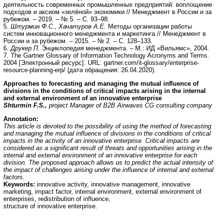
деятельность современных промышленных предприятий: воплощение
подходов и аксиом «зелёной» экономики // Менеджмент в России и за
рубежом. – 2019. – № 5. – С. 93–98.
5.
Штурмин Ф.С., Хачатуров А.Е.
Методы организации работы
систем инновационного менеджмента и маркетинга // Менеджмент в
России и за рубежом. – 2015. – № 2. – С. 128–133.
6.
Друкер П.
Энциклопедия менеджмента. – М.: ИД «Вильямс», 2004.
7. The Gartner Glossary of Information Technology Acronyms and Terms.
2004 [Электронный ресурс]. URL: gartner.com/it-glossary/enterprise-
resource-planning-erp/ (дата обращения: 26.04.2020).
Approaches to forecasting and managing the mutual influence of
divisions in the conditions of critical impacts arising in the internal
and external environment of an innovative enterprise
Shturmin F.S.,
project Manager of B2B Airwaves CG consulting company
Annotation:
This article is devoted to the possibility of using the method of forecasting
and managing the mutual influence of divisions in the conditions of critical
impacts in the activity of an innovative enterprise. Critical impacts are
considered as a significant result of threats and opportunities arising in the
internal and external environment of an innovative enterprise for each
division. The proposed approach allows us to predict the actual intensity of
the impact of challenges arising under the influence of internal and external
factors.
Keywords:
innovative activity, innovative management, innovative
marketing, impact factor, internal environment, external environment of
enterprises, redistribution of influence,
structure of innovative enterprise.