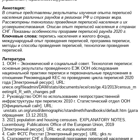
Аннотация:
В статье представлены результаты изучения опыта переписей
населения различных раундов в регионах РФ и странах мира.
Рассмотрены технологии проведения переписей населения и их
усовершенствования. Описан опыт переписей населения в странах
СНГ. Показаны особенности программ переписей раунда 2020 г.
Ключевые слова:
перепись населения и жилого фонда,
международный опыт проведения переписей, программа переписи,
методы и способы проведения переписей, технологии проведения
переписей.
Литература
1. ООН – Экономический и социальный совет. Технология переписи:
основные результаты проведённого ЕЭК ООН обследования
национальной практики переписи и первоначальные предложения в
отношении Рекомендаций КЕС по проведению цикла переписей 2020
года [Электронный ресурс]. URL:
unece.org/fileadmin/DAM/stats/documents/ece/ces/ge.41/2013/census_m
eeting/4_R_with_changes.pdf
2. Руководство ООН по использованию геопространственной
инфраструктуры при переписях 2010 г. Статистический отдел ООН
[Официальный сайт]. URL:
unstats.un.org/unsd/demographic/standmeth/handbooks/default.htm (дата
обращения: 13.12.2013).
3. 2021 population and housing censuses. EXPLANATORY NOTES.
Luxembourg: Publications Office of the European Union, 2019
[Электронный ресурс]. URL: ec.europa.eu/eurostat
4. Сайт ФСГС Росстат [Электронный ресурс]. URL: gks.ru
5. Статкомитет СНГ о Всемирной программе переписей населения и