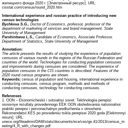
жилищного фонда 2020 г. [Электронный ресурс]. URL:
cisstat.com/census/round_2020.htm
International experience and russian practice of introducing new
census technologies
Bychkova S.G.,
Doctor of Economics, professor, professor of the
department of marketing of services and brand management, State
University of Management
Parshintseva L.S.,
Candidate of Economics, Associate Professor,
Department of Statistics, State University of Management
Annotation:
The article presents the results of studying the experience of population
censuses of various rounds in the regions of the Russian Federation and
countries of the world. Technologies for conducting population censuses
and improvements during censuses are considered. The experience of
population censuses in the CIS countries is described. Features of the
2020 round census programs are shown.
Keywords:
census of population and housing, international experience in
conducting censuses, census program, methods and methods of
conducting censuses, technology for conducting censuses.
Referenses
1. OON – Ekonomicheskii i sotsialnyi sovet. Tekhnologiia perepisi:
osnovnye rezultaty provedennogo EEK OON obsledovaniia natsionalnoi
praktiki perepisi i pervonachalnye predlozheniia v otnoshenii
Rekomendatsii KES po provedeniiu tsikla perepisei 2020 goda [Elektronnyi
resurs]. URL:
unece.org/fileadmin/DAM/stats/documents/ece/ces/ge.41/2013/census_m
eeting/4_R_with_changes.pdf