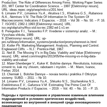
Production: The Role of Differences Among Firms. Working Paper Series
201, MIT Center for Coordination Science. – 1997 [Elektronnyi resurs].
URL: ideas.repec.org/p/wop/mitccs/201.html
6.
Limarev P.V., Limareva Yu.A., Akulova I.S., Khakova G.S., Rubanova
N.A., Nemtsev V.N.
The Role Of Information In The System Of
Macroeconomic Indicators // Espacios. – 2018. – Vol 39. – No. 50. – P. 16.
7. ISO/IEC 2382-1:1993 [Elektronnyi resurs]. URL:
iso.org/obp/ui/ru/#iso:std:iso-iec:2382:ed-1:v1:en
8. Peregudov F.I., Tarasenko F.P. Vvedenie v sistemnyi analiz. – M.:
Vysshaia shkola, 1989.
9. [Elektronnyi resurs]. URL: up-
pro.ru/library/information_systems/production/promyshennost-is.html
10.
Kotler Ph.
Marketing Management: Analysis, Planning and Control.
Englewood Cliffs. – N.J.: Prentice-Hall, 1967.
11.
Neil B.
The Missing V’s in Big Data: Viability and Value [Elektronnyi
resurs]. URL: wired.com/insights/2013/05/the-missing-vs-in-big-data-
viability-and-value/
12.
Maier-Shenberger V., Kuker K
. Bolshie dannye. Revoliutsiia, kotoraia
izmenit to, kak my zhivem, rabotaem i myslim. – M.: Mann, Ivanov,
Ferber, 2014.
13.
Cherniak L.
Bolshie Dannye – novaia teoriia i praktika // Otkrytye
sistemy. SUBD. – 2011. – № 10.
14.
Limarev P.V., Limareva Yu.A., Shkurko N.S., Slozhenikina N.S.,
Ereklintseva E.V., Gafurova V.M.
Estimating The Prime Cost Of
Information Products // Espacios. – 2019. – Vol. 40. – No. 10. – P. 15.
Подходы к прогнозированию и управлению взаимным влиянием
подразделений в условиях критических воздействий,
возникающих во внутренней и внешней среде инновационного
предприятия