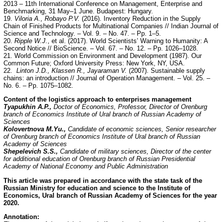
2013 – 11th International Conference on Management, Enterprise and
Benchmarking, 31 May–1 June. Budapest: Hungary.
19.
Viloria
А
., Robayo P.V.
(2016). Inventory Reduction in the Supply
Chain of Finished Products for Multinational Companies // Indian Journal of
Science and Technology. – Vol. 9. – No. 47. – Pp. 1–5.
20.
Ripple W.J.
, et al. (2017). World Scientists’ Warning to Humanity: A
Second Notice // BioScience. – Vol. 67. – No. 12. – Pp. 1026–1028.
21. World Commission on Environment and Development (1987). Our
Common Future; Oxford University Press: New York, NY, USA.
22.
Linton J.D., Klassen R., Jayaraman V.
(2007). Sustainable supply
chains: an introduction // Journal of Operation Management. – Vol. 25. –
No. 6. – Pp. 1075–1082.
Content of the logistics approach to enterprises management
Tyapukhin A.P.,
Doctor of Economics, Professor, Director of Orenburg
branch of Economics Institute of Ural branch of Russian Academy of
Sciences
Kolovertnova M.Yu.,
Candidate of economic sciences, Senior researcher
of Orenburg branch of Economics Institute of Ural branch of Russian
Academy of Sciences
Shepelevich S.S.,
Candidate of military sciences, Director of the center
for additional education of Orenburg branch of Russian Presidential
Academy of National Economy and Public Administration
This article was prepared in accordance with the state task of the
Russian Ministry for education and science to the Institute of
Economics, Ural branch of Russian Academy of Sciences for the year
2020.
Annotation: