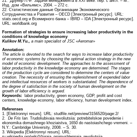
21.
Друкер П.Ф.
Задачи менеджмента в XXI веке: пер. с англ. – М.:
Изд. дом «Вильямс», 2004. – 272 с.
22. Статистические данные Организации Экономического
Сотрудничества и Развития – OECD [Электронный ресурс]. URL:
stats.oecd.org и Всемирного банка – IBRD – IDA [Электронный ресурс].
URL: worldbank.org
Formation of strategies to ensure increasing labor productivity in the
conditions of knowledge economy
Kulikov M.Yu.,
a main specialist of JSC «Aeromar»
Annotation:
The article is devoted to the search for ways to increase labor productivity
of economic systems by choosing the optimal action strategy in the new
model of economic development. The approaches to the assessment of
labor productivity in the knowledge economy are determined. The stages
of the production cycle are considered to determine the centers of value
creation. The necessity of ensuring the replenishment of expended labor
and intellectual resources of workers is substantiated. The dependence of
the degree of satisfaction in the society of human development on the
growth of labor efficiency is argued.
Keywords:
labor productivity, green economy, GDP, profit and cost
centers, knowledge economy, labor efficiency, human development index.
Referenses
1. [Elektronnyi resurs]. URL: studfile.net/preview/3156520/page:2/
2.
De Fris Ian.
Trudoliubivaia revoliutsiia: potrebitelskoe povedenie i
ekonomika domashnego khoziaistva, 1650 do nastoiashchego vremeni. –
N.Y.: Cambridge University, 2008. – S. 30.
3. Wikipedia [Elektronnyi resurs]. URL:
ru.wikipedia.org/wiki/Vtoraia_promyshlennaia_revoliutsiia