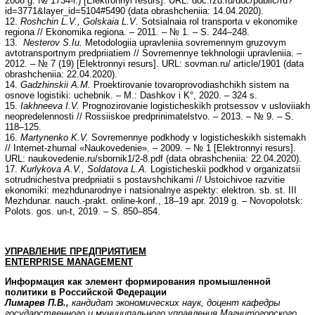
2008 g. № 1734-r.) [Elektronnyi resurs]. URL: doc.rzd.ru/doc/public/ru?
id=3771&layer_id=5104#5490 (data obrashcheniia: 14.04.2020).
12.
Roshchin L.V., Golskaia L.V
. Sotsialnaia rol transporta v ekonomike
regiona // Ekonomika regiona. – 2011. – № 1. – S. 244–248.
13.
Nesterov S.Iu.
Metodologiia upravleniia sovremennym gruzovym
avtotransportnym predpriiatiem // Sovremennye tekhnologii upravleniia. –
2012. – № 7 (19) [Elektronnyi resurs]. URL: sovman.ru/ article/1901 (data
obrashcheniia: 22.04.2020).
14.
Gadzhinskii A.M.
Proektirovanie tovaroprovodiashchikh sistem na
osnove logistiki: uchebnik. – M.: Dashkov i K°, 2020. – 324 s.
15.
Iakhneeva I.V.
Prognozirovanie logisticheskikh protsessov v usloviiakh
neopredelennosti // Rossiiskoe predprinimatelstvo. – 2013. – № 9. – S.
118–125.
16.
Martynenko K.V.
Sovremennye podkhody v logisticheskikh sistemakh
// Internet-zhurnal «Naukovedenie». – 2009. – № 1 [Elektronnyi resurs].
URL: naukovedenie.ru/sbornik1/2-8.pdf (data obrashcheniia: 22.04.2020).
17.
Kurlykova A.V., Soldatova L.A.
Logisticheskii podkhod v organizatsii
sotrudnichestva predpriiatii s postavshchikami // Ustoichivoe razvitie
ekonomiki: mezhdunarodnye i natsionalnye aspekty: elektron. sb. st. III
Mezhdunar. nauch.-prakt. online-konf., 18–19 apr. 2019 g. – Novopolotsk:
Polots. gos. un-t, 2019. – S. 850–854.
УПРАВЛЕНИЕ ПРЕДПРИЯТИЕМ
ENTERPRISE
MANAGEMENT
Информация как элемент формирования промышленной
политики в Российской Федерации
Лимарев П.В.,
кандидат экономических наук, доцент кафедры
государственного и муниципального управления Магнитогорского