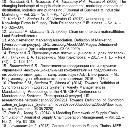
10.
Gundlach G.T., Bolumole Y.A., Eltantawy R.A., Frankel R.
(2006). The
changing landscape of supply chain management, marketing channels of
distribution, logistics and purchasing // Journal of Business & Industrial
Marketing. – Vol. 21. – No 7. – Pp. 428–438.
11.
Kurtz D.J., Santos J.L.S., Varvakis G.
(2012). Uncovering the
Knowledge Flows in Supply Chain Relationships // iBusiness. – No. 4. –
Pp. 326–334.
12.
Jonsson P., Mattsson S.-A.
(2005). Läran om effektiva materialflöden,
Lund Studentlitteratur.
13. About American Marketing Association. Definition of Marketing
[Электронный ресурс]. URL: ama.org/AboutAMA/Pages/Definition-of-
Marketing.aspx (дата обращения: 03.05.2020).
14.
Тяпухин А.П.
Преобразуемые потоки и ценности в цепях поставок /
А.П. Тяпухин, Е.А. Тарасенко // Мир транспорта. – 2017. – Т. 15. – № 4
(71). – С. 128–144.
15.
Виноградов А.Б.
Логистическая координация как инструмент
управления межфункциональными конфликтами на предприятиях
оптовой торговли: дис. … канд. экон. наук / А.Б. Виноградов. – М.:
Нац. исслед. ун-т «Высшая школа экономики», 2016. – 216 с.
16.
Chankov S.M., Beckera T., Windta K.
(2014). Towards Definition of
Synchronization in Logistics Systems. Variety Management in
Manufacturing. Proceedings of the 47th CIRP Conference on
Manufacturing Systems. [Электронный ресурс]. URL:
researchgate.net/publication/273847211_Towards_Definition_of_Synchroni
zation_in_Logistics_Systems/link/57207b5708aed056fa236bd9/download
(дата обращения: 03.05.2020).
17.
Park B., Jeong S.
(2014). A Modeling Framework of Supply Chain
Simulation // Journal of Supply Chain Operation Management. – Vol. 12. –
No. 2. – Pp. 91–106.
18.
Lewandowska J.
(2013). Causes of Losses in Supply Chains. MEB