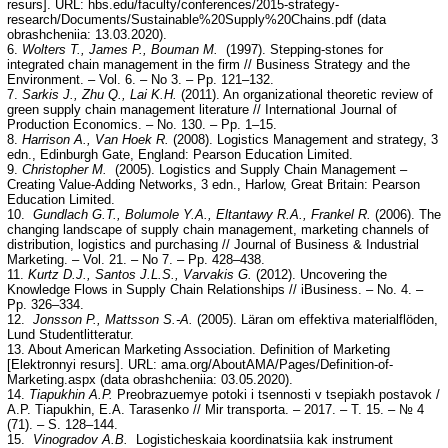
resurs]. URL: hbs.edu/faculty/conferences/2015-strategy-
research/Documents/Sustainable%20Supply%20Chains.pdf (data
obrashcheniia: 13.03.2020).
6.
Wolters T., James P., Bouman M.
(1997). Stepping-stones for
integrated chain management in the firm // Business Strategy and the
Environment. – Vol. 6. – No 3. – Pp. 121–132.
7.
Sarkis J., Zhu Q., Lai K.H.
(2011). An organizational theoretic review of
green supply chain management literature // International Journal of
Production Economics. – No. 130. – Pp. 1–15.
8.
Harrison A., Van Hoek R.
(2008). Logistics Management and strategy, 3
edn., Edinburgh Gate, England: Pearson Education Limited.
9.
Christopher M.
(2005). Logistics and Supply Chain Management –
Creating Value-Adding Networks, 3 edn., Harlow, Great Britain: Pearson
Education Limited.
10.
Gundlach G.T., Bolumole Y.A., Eltantawy R.A., Frankel R.
(2006). The
changing landscape of supply chain management, marketing channels of
distribution, logistics and purchasing // Journal of Business & Industrial
Marketing. – Vol. 21. – No 7. – Pp. 428–438.
11.
Kurtz D.J., Santos J.L.S., Varvakis G.
(2012). Uncovering the
Knowledge Flows in Supply Chain Relationships // iBusiness. – No. 4. –
Pp. 326–334.
12.
Jonsson P., Mattsson S.-A.
(2005). Läran om effektiva materialflöden,
Lund Studentlitteratur.
13. About American Marketing Association. Definition of Marketing
[Elektronnyi resurs]. URL: ama.org/AboutAMA/Pages/Definition-of-
Marketing.aspx (data obrashcheniia: 03.05.2020).
14.
Tiapukhin A.P.
Preobrazuemye potoki i tsennosti v tsepiakh postavok /
A.P. Tiapukhin, E.A. Tarasenko // Mir transporta. – 2017. – T. 15. – № 4
(71). – S. 128–144.
15.
Vinogradov A.B.
Logisticheskaia koordinatsiia kak instrument