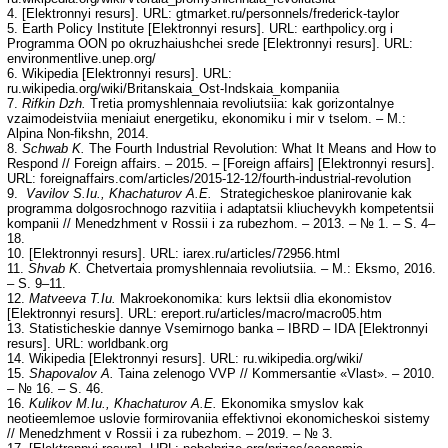
4. [Elektronnyi resurs]. URL: gtmarket.ru/personnels/frederick-taylor
5. Earth Policy Institute [Elektronnyi resurs]. URL: earthpolicy.org i
Programma OON po okruzhaiushchei srede [Elektronnyi resurs]. URL:
environmentlive.unep.org/
6. Wikipedia [Elektronnyi resurs]. URL:
ru.wikipedia.org/wiki/Britanskaia_Ost-Indskaia_kompaniia
7.
Rifkin Dzh.
Tretia promyshlennaia revoliutsiia: kak gorizontalnye
vzaimodeistviia meniaiut energetiku, ekonomiku i mir v tselom. – M.:
Alpina Non-fikshn, 2014.
8.
Schwab K.
The Fourth Industrial Revolution: What It Means and How to
Respond // Foreign affairs. – 2015. – [Foreign affairs] [Elektronnyi resurs].
URL: foreignaffairs.com/articles/2015-12-12/fourth-industrial-revolution
9.
Vavilov S.Iu., Khachaturov A.E.
Strategicheskoe planirovanie kak
programma dolgosrochnogo razvitiia i adaptatsii kliuchevykh kompetentsii
kompanii // Menedzhment v Rossii i za rubezhom. – 2013. – № 1. – S. 4–
18.
10. [Elektronnyi resurs]. URL: iarex.ru/articles/72956.html
11.
Shvab K.
Chetvertaia promyshlennaia revoliutsiia. – M.: Eksmo, 2016.
– S. 9–11.
12.
Matveeva T.Iu.
Makroekonomika: kurs lektsii dlia ekonomistov
[Elektronnyi resurs]. URL: ereport.ru/articles/macro/macro05.htm
13. Statisticheskie dannye Vsemirnogo banka – IBRD – IDA [Elektronnyi
resurs]. URL: worldbank.org
14. Wikipedia [Elektronnyi resurs]. URL: ru.wikipedia.org/wiki/
15.
Shapovalov A.
Taina zelenogo VVP // Kommersantie «Vlast». – 2010.
– № 16. – S. 46.
16.
Kulikov M.Iu., Khachaturov A.E.
Ekonomika smyslov kak
neotieemlemoe uslovie formirovaniia effektivnoi ekonomicheskoi sistemy
// Menedzhment v Rossii i za rubezhom. – 2019. – № 3.