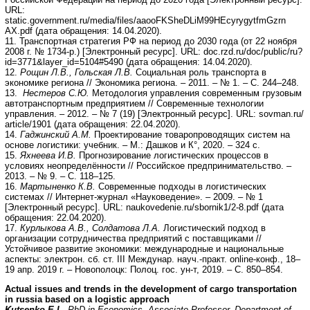
URL:
static.government.ru/media/files/aaooFKSheDLiM99HEcyrygytfmGzrn
AX.pdf (дата обращения: 14.04.2020).
11. Транспортная стратегия РФ на период до 2030 года (от 22 ноября
2008 г. № 1734-р.) [Электронный ресурс]. URL: doc.rzd.ru/doc/public/ru?
id=3771&layer_id=5104#5490 (дата обращения: 14.04.2020).
12.
Рощин Л.В., Гольская Л.В.
Социальная роль транспорта в
экономике региона // Экономика региона. – 2011. – № 1. – С. 244–248.
13.
Нестеров С.Ю.
Методология управления современным грузовым
автотранспортным предприятием // Современные технологии
управления. – 2012. – № 7 (19) [Электронный ресурс]. URL: sovman.ru/
article/1901 (дата обращения: 22.04.2020).
14.
Гаджинский А.М.
Проектирование товаропроводящих систем на
основе логистики: учебник. – М.: Дашков и К°, 2020. – 324 с.
15.
Яхнеева И.В.
Прогнозирование логистических процессов в
условиях неопределённости // Российское предпринимательство. –
2013. – № 9. – С. 118–125.
16.
Мартыненко К.В.
Современные подходы в логистических
системах // Интернет-журнал «Науковедение». – 2009. – № 1
[Электронный ресурс]. URL: naukovedenie.ru/sbornik1/2-8.pdf (дата
обращения: 22.04.2020).
17.
Курлыкова А.В., Солдатова Л.А.
Логистический подход в
организации сотрудничества предприятий с поставщиками //
Устойчивое развитие экономики: международные и национальные
аспекты: электрон. сб. ст. III Междунар. науч.-практ. online-конф., 18–
19 апр. 2019 г. – Новополоцк: Полоц. гос. ун-т, 2019. – С. 850–854.
Actual issues and trends in the development of cargo transportation
in russia based on a logistic approach
Kutsenko E.I.,
PhD in Economics, Associate Professor, Department of