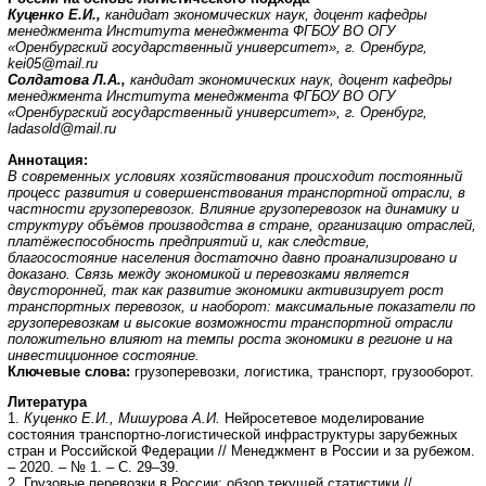
Куценко Е.И.,
кандидат экономических наук, доцент кафедры
менеджмента Института менеджмента ФГБОУ ВО ОГУ
«Оренбургский государственный университет», г. Оренбург,
kei
05@
mail
.
ru
Солдатова Л.А.,
кандидат экономических наук, доцент кафедры
менеджмента Института менеджмента ФГБОУ ВО ОГУ
«Оренбургский государственный университет», г. Оренбург,
ladasold
@
mail
.
ru
Аннотация
:
В современных условиях хозяйствования происходит постоянный
процесс развития и совершенствования транспортной отрасли, в
частности грузоперевозок. Влияние грузоперевозок на динамику и
структуру объёмов производства в стране, организацию отраслей,
платёжеспособность предприятий и, как следствие,
благосостояние населения достаточно давно проанализировано и
доказано. Связь между экономикой и перевозками является
двусторонней, так как развитие экономики активизирует рост
транспортных перевозок, и наоборот: максимальные показатели по
грузоперевозкам и высокие возможности транспортной отрасли
положительно влияют на темпы роста экономики в регионе и на
инвестиционное состояние.
Ключевые слова:
грузоперевозки, логистика, транспорт, грузооборот.
Литература
1.
Куценко Е.И., Мишурова А.И.
Нейросетевое моделирование
состояния транспортно-логистической инфраструктуры зарубежных
стран и Российской Федерации // Менеджмент в России и за рубежом.
– 2020. – № 1. – С. 29–39.
2. Грузовые перевозки в России: обзор текущей статистики //