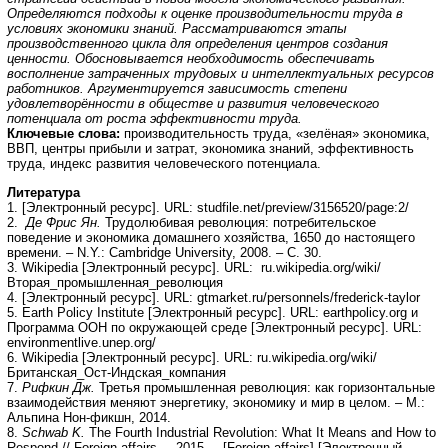
Определяются подходы к оценке производительности труда в
условиях экономики знаний. Рассматриваются этапы
производственного цикла для определения центров создания
ценности. Обосновывается необходимость обеспечивать
восполнение затраченных трудовых и интеллектуальных ресурсов
работников. Аргументируется зависимость степени
удовлетворённости в обществе и развития человеческого
потенциала от роста эффективности труда.
Ключевые слова:
производительность труда, «зелёная» экономика,
ВВП, центры прибыли и затрат, экономика знаний, эффективность
труда, индекс развития человеческого потенциала.
Литература
1. [Электронный ресурс]. URL: studfile.net/preview/3156520/page:2/
2.
Де Фрис Ян.
Трудолюбивая революция: потребительское
поведение и экономика домашнего хозяйства, 1650 до настоящего
времени. – N.Y.: Cambridge University, 2008. – С. 30.
3. Wikipedia [Электронный ресурс]. URL: ru.wikipedia.org/wiki/
Вторая_промышленная_революция
4. [Электронный ресурс]. URL: gtmarket.ru/personnels/frederick-taylor
5. Earth Policy Institute [Электронный ресурс]. URL: earthpolicy.org и
Программа ООН по окружающей среде [Электронный ресурс]. URL:
environmentlive.unep.org/
6. Wikipedia [Электронный ресурс]. URL: ru.wikipedia.org/wiki/
Британская_Ост-Индская_компания
7.
Рифкин Дж.
Третья промышленная революция: как горизонтальные
взаимодействия меняют энергетику, экономику и мир в целом. – М.:
Альпина Нон-фикшн, 2014.
8.
Schwab K.
The Fourth Industrial Revolution: What It Means and How to
Respond // Foreign affairs. – 2015. – [Foreign affairs] [Электронный