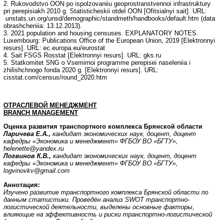
2. Rukovodstvo OON po ispolzovaniiu geoprostranstvennoi infrastruktury
pri perepisiakh 2010 g. Statisticheskii otdel OON [Ofitsialnyi sait]. URL:
unstats.un.org/unsd/demographic/standmeth/handbooks/default.htm (data
obrashcheniia: 13.12.2013).
3. 2021 population and housing censuses. EXPLANATORY NOTES.
Luxembourg: Publications Office of the European Union, 2019 [Elektronnyi
resurs]. URL: ec.europa.eu/eurostat
4. Sait FSGS Rosstat [Elektronnyi resurs]. URL: gks.ru
5. Statkomitet SNG o Vsemirnoi programme perepisei naseleniia i
zhilishchnogo fonda 2020 g. [Elektronnyi resurs]. URL:
cisstat.com/census/round_2020.htm
ОТРАСЛЕВОЙ
МЕНЕДЖМЕНТ
BRANCH MANAGEMENT
Оценка развития транспортного комплекса Брянской области
Ларичева Е.А.,
кандидат экономических наук, доцент, доцент
кафедры «Экономика и менеджмент» ФГБОУ ВО «БГТУ»,
helenette
@
yandex
.
ru
Логвинов К.В.,
кандидат экономических наук, доцент, доцент
кафедры «Экономика и менеджмент» ФГБОУ ВО «БГТУ»,
logvinovkv
@
gmail
.
com
Аннотация
:
Изучено развитие транспортного комплекса Брянской области по
данным статистики. Проведён анализ
SWOT
транспортно-
логистической деятельности, выделены основные факторы,
влияющие на эффективность и риски транспортно-логистической