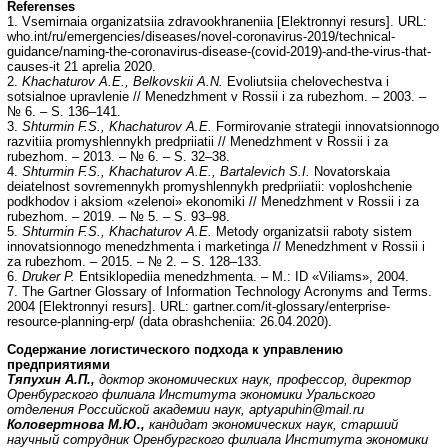
Referenses
1. Vsemirnaia organizatsiia zdravookhraneniia [Elektronnyi resurs]. URL:
who.int/ru/emergencies/diseases/novel-coronavirus-2019/technical-
guidance/naming-the-coronavirus-disease-(covid-2019)-and-the-virus-that-
causes-it 21 aprelia 2020.
2.
Khachaturov A.E., Belkovskii A.N.
Evoliutsiia chelovechestva i
sotsialnoe upravlenie // Menedzhment v Rossii i za rubezhom. – 2003. –
№ 6. – S. 136–141.
3.
Shturmin F.S., Khachaturov A.E.
Formirovanie strategii innovatsionnogo
razvitiia promyshlennykh predpriiatii // Menedzhment v Rossii i za
rubezhom. – 2013. – № 6. – S. 32–38.
4.
Shturmin F.S., Khachaturov A.E., Bartalevich S.I.
Novatorskaia
deiatelnost sovremennykh promyshlennykh predpriiatii: voploshchenie
podkhodov i aksiom «zelenoi» ekonomiki // Menedzhment v Rossii i za
rubezhom. – 2019. – № 5. – S. 93–98.
5.
Shturmin F.S., Khachaturov A.E.
Metody organizatsii raboty sistem
innovatsionnogo menedzhmenta i marketinga // Menedzhment v Rossii i
za rubezhom. – 2015. – № 2. – S. 128–133.
6.
Druker P.
Entsiklopediia menedzhmenta. – M.: ID «Viliams», 2004.
7. The Gartner Glossary of Information Technology Acronyms and Terms.
2004 [Elektronnyi resurs]. URL: gartner.com/it-glossary/enterprise-
resource-planning-erp/ (data obrashcheniia: 26.04.2020).
Содержание логистического подхода к управлению
предприятиями
Тяпухин А.П.,
доктор экономических наук, профессор, директор
Оренбургского филиала Института экономики Уральского
отделения Российской академии наук,
aptyapuhin
@
mail
.
ru
Коловертнова М.Ю.,
кандидат экономических наук, старший
научный сотрудник Оренбургского филиала Института экономики