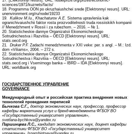
17. [Elektronnyi resurs]. URL: nobelprize.org/prizes/economic-
sciences/1971/kuznets/facts/
18. Programma OON po okruzhaiushchei srede [Elektronnyi resurs]. URL:
unenvironment.org/ru/node/19233
19.
Kulikov M.Iu., Khachaturov A.E.
Sistema upravleniia kak
ogranichivaiushchii faktor rosta proizvoditelnosti truda rossiiskikh kompanii
// Menedzhment v Rossii i za rubezhom. – 2016. – № 1.
20. Statisticheskie dannye Organizatsii Ekonomicheskogo
Sotrudnichestva i Razvitiia – OECD [Elektronnyi resurs]. URL:
stats.oecd.org
21.
Druker P.F.
Zadachi menedzhmenta v XXI veke: per. s angl. – M.: Izd.
dom «Viliams», 2004. – 272 s.
22. Statisticheskie dannye Organizatsii Ekonomicheskogo
Sotrudnichestva i Razvitiia – OECD [Elektronnyi resurs]. URL:
stats.oecd.org i Vsemirnogo banka – IBRD – IDA [Elektronnyi resurs].
URL: worldbank.org
ГОСУДАРСТВЕННОЕ УПРАВЛЕНИЕ
GOVERNANCE
Международный опыт и российская практика внедрения новых
технологий проведения переписей
Бычкова С.Г.,
доктор экономических наук, профессор, профессор
кафедры маркетинга услуг и бренд-менеджмента ФГБОУ ВО
«Государственный университет управления»,
svetlana
-
bychkova
@
yandex
.
ru
Паршинцева Л.С.,
кандидат экономических наук, доцент кафедры
статистики
ФГБОУ ВО «Государственный университет
управления»,
lsparshintseva
@
yandex
.
ru