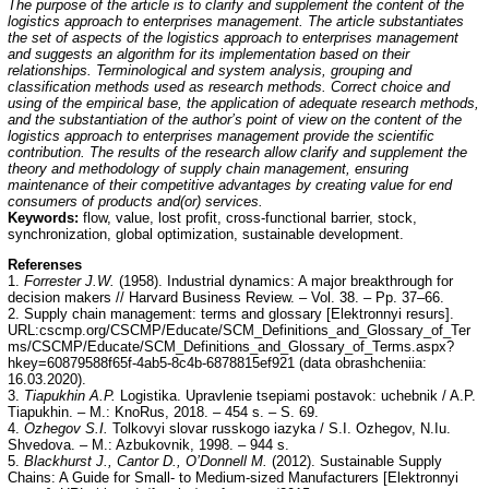
The purpose of the article is to clarify and supplement the content of the
logistics approach to enterprises management. The article substantiates
the set of aspects of the logistics approach to enterprises management
and suggests an algorithm for its implementation based on their
relationships. Terminological and system analysis, grouping and
classification methods used as research methods. Correct choice and
using of the empirical base, the application of adequate research methods,
and the substantiation of the author’s point of view on the content of the
logistics approach to enterprises management provide the scientific
contribution. The results of the research allow clarify and supplement the
theory and methodology of supply chain management, ensuring
maintenance of their competitive advantages by creating value for end
consumers of products and(or) services.
Keywords:
flow, value, lost profit, cross-functional barrier, stock,
synchronization, global optimization, sustainable development.
Referenses
1.
Forrester J.W.
(1958). Industrial dynamics: A major breakthrough for
decision makers // Harvard Business Review. – Vol. 38. – Pp. 37–66.
2. Supply chain management: terms and glossary [Elektronnyi resurs].
URL:cscmp.org/CSCMP/Educate/SCM_Definitions_and_Glossary_of_Ter
ms/CSCMP/Educate/SCM_Definitions_and_Glossary_of_Terms.aspx?
hkey=60879588f65f-4ab5-8c4b-6878815ef921 (data obrashcheniia:
16.03.2020).
3.
Tiapukhin A.P.
Logistika. Upravlenie tsepiami postavok: uchebnik / A.P.
Tiapukhin. – M.: KnoRus, 2018. – 454 s. – S. 69.
4.
Ozhegov S.I.
Tolkovyi slovar russkogo iazyka / S.I. Ozhegov, N.Iu.
Shvedova. – M.: Azbukovnik, 1998. – 944 s.
5.
Blackhurst J., Cantor D., O’Donnell M.
(2012). Sustainable Supply
Chains: A Guide for Small- to Medium-sized Manufacturers [Elektronnyi