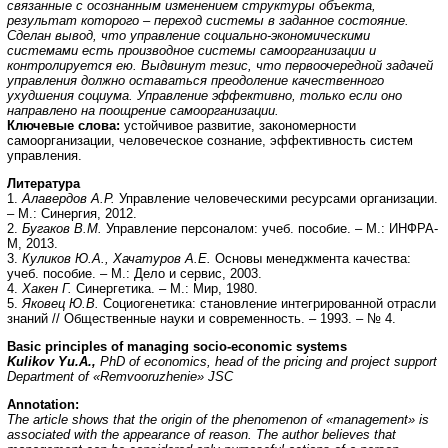
связанные с осознанным изменением структуры объекта,
результат которого – переход системы в заданное состояние.
Сделан вывод, что управление социально-экономическими
системами есть производное системы самоорганизации и
контролируется ею. Выдвинут тезис, что первоочередной задачей
управления должно оставаться преодоление качественного
ухудшения социума. Управление эффективно, только если оно
направлено на поощрение самоорганизации.
Ключевые слова:
устойчивое развитие, закономерности
самоорганизации, человеческое сознание, эффективность систем
управления.
Литература
1.
Алавердов А.Р.
Управление человеческими ресурсами организации.
– М.: Синергия, 2012.
2.
Бугаков В.М.
Управление персоналом: учеб. пособие. – М.: ИНФРА-
М, 2013.
3.
Куликов Ю.А., Хачатуров А.Е.
Основы менеджмента качества:
учеб. пособие. – М.: Дело и сервис, 2003.
4.
Хакен Г.
Синергетика. – М.: Мир, 1980.
5.
Яковец Ю.В.
Социогенетика: становление интегрированной отрасли
знаний // Общественные науки и современность. – 1993. – № 4.
Basic principles of managing socio-economic systems
Kulikov Yu.A.,
PhD of economics, head of the pricing and project support
Department of «Remvooruzhenie» JSC
Annotation:
The article shows that the origin of the phenomenon of «management» is
associated with the appearance of reason. The author believes that