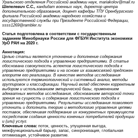
Уральского отделения Российской академии наук,
mariakolov
@
mail
.
ru
Шепелевич С.С.,
кандидат военных наук, директор центра
дополнительного образования, доцент кафедры ТПУ Оренбургского
филиала Российской академии народного хозяйства и
государственной службы при Президенте Российской Федерации,
ssss
1269@
rambler
.
ru
Статья подготовлена в соответствии с государственным
заданием Минобрнауки России
для ФГБУН Института экономики
УрО РАН на 2020 г.
Аннотация
:
Целью статьи является уточнение и дополнение содержания
логистического подхода к управлению предприятиями. В статье
обоснована совокупность аспектов логистического подхода к
управлению предприятиями и на основе их взаимосвязей предложен
алгоритм его реализации. В качестве методов исследования
используются терминологический и системный анализ, методы
группировок и классификации. Научный вклад обеспечен корректным
выбором и использованием эмпирической базы, применением
адекватных методов исследования, обоснованием авторской точки
зрения на сущность и содержание логистического подхода к
управлению предприятиями. Результаты исследования позволяют
уточнить и дополнить теорию и методологию управления цепями
поставок, обеспечивая поддержание их конкурентных преимуществ
посредством создания ценности конечных потребителей продукции
и (или) услуг.
Ключевые слова:
поток, ценность, упущенная выгода,
межфункциональный барьер, запас, синхронизация, глобальная
оптимизация, устойчивое развитие.