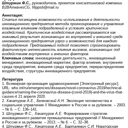
Штурмин Ф.С.,
руководитель проектов консалтинговой компании
B
2
B
Airwaves
CG
,
filippsb
@
mail
.
ru
Аннотация
:
Статья посвящена возможности использования в деятельности
инновационного предприятия метода прогнозирования и управления
взаимным влиянием подразделений в условиях критических
воздействий. Критические воздействия рассматриваются как
значимый результат возникающих во внутренней и внешней среде
инновационного предприятия угроз и возможностей для каждого
подразделения. Предлагаемый подход позволяет спрогнозировать
фактическую интенсивность влияния вызовов, возникающих под
воздействием внутренних и внешних факторов.
Ключевые слова:
инновационная деятельность, инновационный
менеджмент, инновационный маркетинг, фактор влияния, внутренняя
среда предприятия, внешняя среда предприятия, перераспределение
воздействия, структуры инновационного предприятия.
Литература
1. Всемирная организация здравоохранения [Электронный ресурс].
URL: who.int/ru/emergencies/diseases/novel-coronavirus-2019/technical-
guidance/naming-the-coronavirus-disease-(covid-2019)-and-the-virus-that-
causes-it 21 апреля 2020.
2.
Хачатуров А.Е., Белковский А.Н.
Эволюция человечества и
социальное управление // Менеджмент в России и за рубежом. – 2003.
– № 6. – С. 136–141.
3.
Штурмин Ф.С., Хачатуров А.Е.
Формирование стратегии
инновационного развития промышленных предприятий // Менеджмент
в России и за рубежом. – 2013. – № 6. – С. 32–38.
4.
Штурмин Ф.С., Хачатуров А.Е., Барталевич С.И.
Новаторская