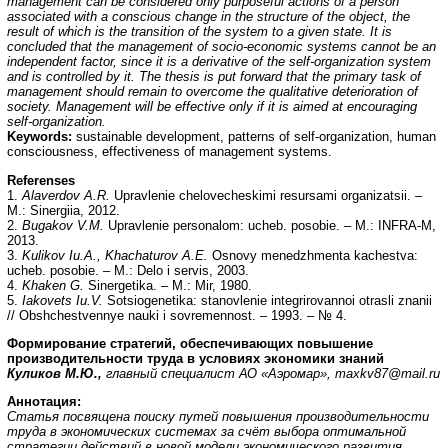
management can be considered only purposeful actions of a person
associated with a conscious change in the structure of the object, the
result of which is the transition of the system to a given state. It is
concluded that the management of socio-economic systems cannot be an
independent factor, since it is a derivative of the self-organization system
and is controlled by it. The thesis is put forward that the primary task of
management should remain to overcome the qualitative deterioration of
society. Management will be effective only if it is aimed at encouraging
self-organization.
Keywords:
sustainable development, patterns of self-organization, human
consciousness, effectiveness of management systems.
Referenses
1.
Alaverdov A.R.
Upravlenie chelovecheskimi resursami organizatsii. –
M.: Sinergiia, 2012.
2.
Bugakov V.M.
Upravlenie personalom: ucheb. posobie. – M.: INFRA-M,
2013.
3.
Kulikov Iu.A., Khachaturov A.E.
Osnovy menedzhmenta kachestva:
ucheb. posobie. – M.: Delo i servis, 2003.
4.
Khaken G.
Sinergetika. – M.: Mir, 1980.
5.
Iakovets Iu.V.
Sotsiogenetika: stanovlenie integrirovannoi otrasli znanii
// Obshchestvennye nauki i sovremennost. – 1993. – № 4.
Формирование стратегий, обеспечивающих повышение
производительности труда в условиях экономики знаний
Куликов М.Ю.,
главный специалист АО «Аэромар», maxkv87@mail.ru
Аннотация:
Статья посвящена поиску путей повышения производительности
труда в экономических системах за счёт выбора оптимальной
стратегии действий в новой модели экономического развития.