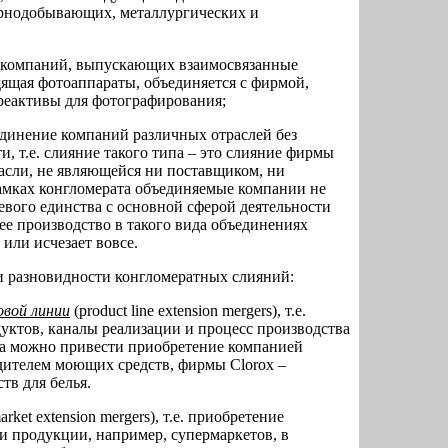
орнодобывающих, металлургических и
 компаний, выпускающих взаимосвязанные
ящая фотоаппараты, объединяется с фирмой,
еактивы для фотографирования;
динение компаний различных отраслей без
, т.е. слияние такого типа – это слияние фирмы
асли, не являющейся ни поставщиком, ни
рамках конгломерата объединяемые компании не
евого единства с основной сферой деятельности
 производство в такого вида объединениях
или исчезает вовсе.
и разновидности конгломератных слияний:
овой линии
(product line extension mergers), т.е.
ктов, каналы реализации и процесс производства
ра можно привести приобретение компанией
дителем моющих средств, фирмы Clorox –
тв для белья.
arket extension mergers), т.е. приобретение
и продукции, например, супермаркетов, в