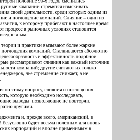
 второй половине 90-х годов сменились
 Крупные компании стремятся изыскивать
ния своей деятельности, среди которых одним из
ние и поглощение компаний. Слияние – один из
звития, к которому прибегают в настоящее время
от процесс в рыночных условиях становится
овседневным.
теории и практики вызывают более жаркие
и поглощения компаний. Сталкиваются абсолютно
целесообразность и эффективность подобной
орые рассматривают слияния как важный источник
ьности компаний; другие считают их только
неджеров, чье стремление снижает, а не
.
я по этому вопросу, слияния и поглощения
ость, которую необходимо исследовать,
вующие выводы, позволяющие не повторять
ратно другими.
джмента и, прежде всего, американский, в
 безусловно будет весьма полезным для вновь
йских корпораций и вполне применимым в