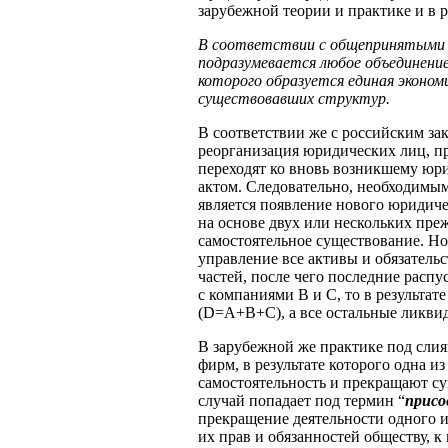
зарубежной теории и практике и в р
В соответствии с общепринятыми 
подразумевается любое объединени
которого образуется единая экономи
существовавших структур.
В соответствии же с российским за
реорганизация юридических лиц, пр
переходят ко вновь возникшему юр
актом. Следовательно, необходимы
является появление нового юридиче
на основе двух или нескольких пр
самостоятельное существование. Но
управление все активы и обязатель
частей, после чего последние расп
с компаниями В и С, то в результат
(D=А+В+C), а все остальные ликви
В зарубежной же практике под сли
фирм, в результате которого одна и
самостоятельность и прекращают су
случай попадает под термин “
присо
прекращение деятельности одного и
их прав и обязанностей обществу, 