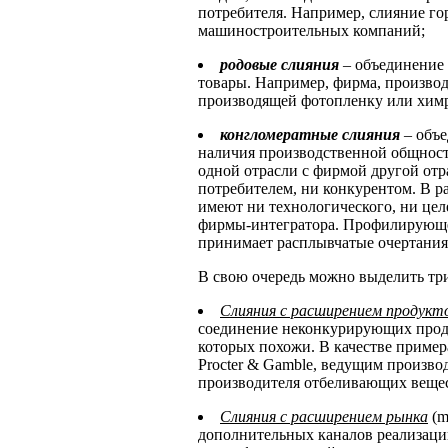
потребителя. Например, слияние г
машиностроительных компаний;
родовые слияния
– объединение
товары. Например, фирма, производ
производящей фотопленку или химр
конгломератные слияния
– объе
наличия производственной общности
одной отрасли с фирмой другой отр
потребителем, ни конкурентом. В 
имеют ни технологического, ни цел
фирмы-интегратора. Профилирующее
принимает расплывчатые очертания 
В свою очередь можно выделить тр
Слияния с расширением продукт
соединение неконкурирующих проду
которых похожи. В качестве приме
Procter & Gamble, ведущим произво
производителя отбеливающих вещес
Слияния с расширением рынка
(m
дополнительных каналов реализаци