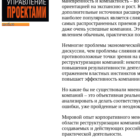
маневренность и компактность – во
ориентацией на экспансию и рост.
дополнительные источники расшире
наиболее популярных является слия
самых распространенных приемов ра
даже очень успешные компании. Эт
явлением обычным, практически п
Немногие проблемы экономической 
дискуссии, чем проблемы слияния 
противоположные точки зрения на 
реструктуризации компаний: некот
повышения результативности деятел
отражением властных инстинктов ме
повышает эффективность компании
Но какие бы не существовали мнени
компаний – это объективная реальн
анализировать и делать соответст
ошибки, уже пройденные и неоднок
Мировой опыт корпоративного мене
области реструктуризации компаний
создаваемых и действующих росси
практической деятельности.