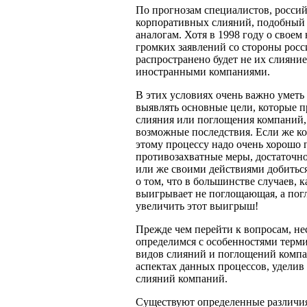
По прогнозам специалистов, россий
корпоративных слияний, подобный
аналогам. Хотя в 1998 году о свое
громких заявлений со стороны росс
распространено будет не их слияние
иностранными компаниями.
В этих условиях очень важно уметь
выявлять основные цели, которые 
слияния или поглощения компаний, 
возможные последствия. Если же к
этому процессу надо очень хорошо 
противозахватные меры, достаточн
или же своими действиями добиться
о том, что в большинстве случаев, к
выигрывает не поглощающая, а погл
увеличить этот выигрыш!
Прежде чем перейти к вопросам, н
определимся с особенностями терм
видов слияний и поглощений компа
аспектах данных процессов, удели
слияний компаний.
Существуют определенные различия