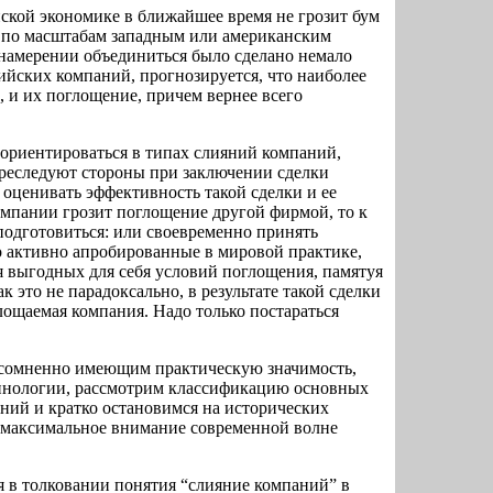
ской экономике в ближайшее время не грозит бум
 по масштабам западным или американским
м намерении объединиться было сделано немало
ийских компаний, прогнозируется, что наиболее
, и их поглощение, причем вернее всего
 ориентироваться в типах слияний компаний,
преследуют стороны при заключении сделки
оценивать эффективность такой сделки и ее
омпании грозит поглощение другой фирмой, то к
подготовиться: или своевременно принять
о активно апробированные в мировой практике,
 выгодных для себя условий поглощения, памятуя
ак это не парадоксально, в результате такой сделки
ощаемая компания. Надо только постараться
есомненно имеющим практическую значимость,
инологии, рассмотрим классификацию основных
ний и кратко остановимся на исторических
в максимальное внимание современной волне
 в толковании понятия “слияние компаний” в