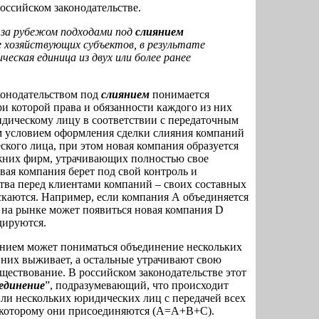
оссийском законодательстве.
за рубежом подходами под
слиянием
е хозяйствующих субъектов, в результате
ческая единица из двух или более ранее
конодательством под
слиянием
понимается
и которой права и обязанности каждого из них
идическому лицу в соответствии с передаточным
м условием оформления сделки слияния компаний
ского лица, при этом новая компания образуется
ежних фирм, утрачивающих полностью свое
вая компания берет под свой контроль и
ства перед клиентами компаний – своих составных
ускаются. Например, если компания А объединяется
е на рынке может появиться новая компания D
дируются.
янием может пониматься объединение нескольких
з них выживает, а остальные утрачивают свою
ществование. В российском законодательстве этот
единение
”, подразумевающий, что происходит
ли нескольких юридических лиц с передачей всех
к которому они присоединяются (А=А+В+С).