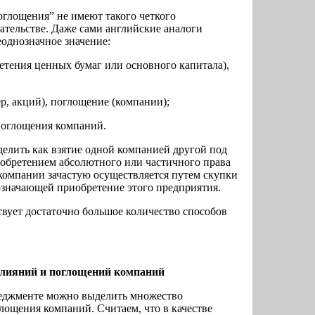
оглощения” не имеют такого четкого
дательстве. Даже сами английские аналоги
однозначное значение:
етения ценных бумаг или основного капитала),
р, акций), поглощение (компании);
поглощения компаний.
елить как взятие одной компанией другой под
иобретением абсолютного или частичного права
компании зачастую осуществляется путем
скупки
означающей приобретение этого предприятия.
вует достаточно большое количество способов
слияний и поглощений компаний
еджменте можно выделить множество
лощения компаний. Считаем, что в качестве