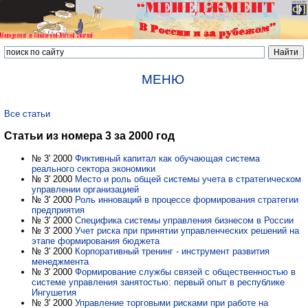
МЕНЮ
Все статьи
Статьи из номера 3 за 2000 год
№ 3' 2000
Фиктивный капитал как обучающая система
реального сектора экономики
№ 3' 2000
Место и роль общей системы учета в стратегическом
управлении организацией
№ 3' 2000
Роль инноваций в процессе формирования стратегии
предприятия
№ 3' 2000
Специфика системы управления бизнесом в России
№ 3' 2000
Учет риска при принятии управленческих решений на
этапе формирования бюджета
№ 3' 2000
Корпоративный тренинг - инструмент развития
менеджмента
№ 3' 2000
Формирование службы связей с общественностью в
системе управления занятостью: первый опыт в республике
Ингушетия
№ 3' 2000
Управление торговыми рисками при работе на