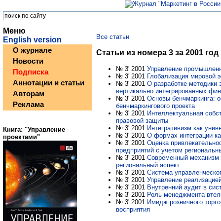
Меню
Все статьи
English version
О журнале
Статьи из номера 3 за 2001 год
Новости
№ 3' 2001
Управление промышленн
Подписка
№ 3' 2001
Глобализация мировой э
Аннотации и статьи
№ 3' 2001
О разработке методики
вертикально интегрированных фи
Авторам
№ 3' 2001
Основы бенчмаркинга: о
Реклама
бенчмаркингового проекта
№ 3' 2001
Интеллектуальная собст
правовой защиты
№ 3' 2001
Интегративизм как унив
Книга: "Управление
№ 3' 2001
О формах интеграции к
проектами"
№ 3' 2001
Оценка привлекательнос
предприятий с учетом региональн
№ 3' 2001
Современный механизм 
региональный аспект
№ 3' 2001
Система управленческог
№ 3' 2001
Управление реализацие
№ 3' 2001
Внутренний аудит в сис
№ 3' 2001
Роль менеджмента втел
№ 3' 2001
Имидж розничного торго
восприятия