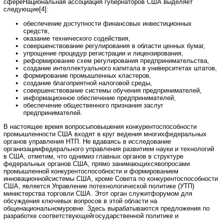
сфереНациональная ассоциация губернаторов США выделяет
следующие[4]:
обеспечение доступности финансовых инвестиционных
средств,
оказание технического содействия,
совершенствование регулирования в области ценных бумаг,
упрощение процедур регистрации и лицензирования,
реформирование схем регулирования предпринимательства,
создание интеллектуального капитала в университетах штатов,
формирование промышленных кластеров,
создание благоприятной налоговой среды,
совершенствование системы обучения предпринимателей,
информационное обеспечение предпринимателей,
обеспечение общественного признания заслуг
предпринимателей.
В настоящее время вопросыповышения конкурентоспособности
промышленности США входят в круг ведения многихфедеральных
органов управления НТП. Не вдаваясь в исследование
организациифедерального управления развитием науки и технологий
в США, отметим, что однимиз главных органов в структуре
федеральных органов США, прямо занимающихсявопросами
промышленной конкурентоспособности и формированием
инновационнойсистемы США, кроме Совета по конкурентоспособности
США, является Управление потехнологической политике (УТП)
министерства торговли США. Этот орган служитфорумом для
обсуждения ключевых вопросов в этой области на
общенациональномуровне. Здесь вырабатываются предложения по
разработке соответствующейгосударственной политике и