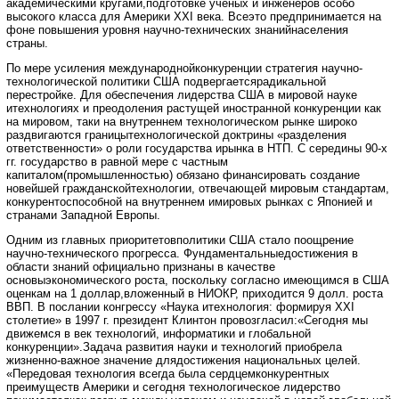
академическими кругами,подготовке ученых и инженеров особо
высокого класса для Америки XXI века. Всеэто предпринимается на
фоне повышения уровня научно-технических знанийнаселения
страны.
По мере усиления международнойконкуренции стратегия научно-
технологической политики США подвергаетсярадикальной
перестройке. Для обеспечения лидерства США в мировой науке
итехнологиях и преодоления растущей иностранной конкуренции как
на мировом, таки на внутреннем технологическом рынке широко
раздвигаются границытехнологической доктрины «разделения
ответственности» о роли государства ирынка в НТП. С середины 90-х
гг. государство в равной мере с частным
капиталом(промышленностью) обязано финансировать создание
новейшей гражданскойтехнологии, отвечающей мировым стандартам,
конкурентоспособной на внутреннем имировых рынках с Японией и
странами Западной Европы.
Одним из главных приоритетовполитики США стало поощрение
научно-технического прогресса. Фундаментальныедостижения в
области знаний официально признаны в качестве
основыэкономического роста, поскольку согласно имеющимся в США
оценкам на 1 доллар,вложенный в НИОКР, приходится 9 долл. роста
ВВП. В послании конгрессу «Наука итехнология: формируя ХХI
столетие» в 1997 г. президент Клинтон провозгласил:«Сегодня мы
движемся в век технологий, информатики и глобальной
конкуренции».Задача развития науки и технологий приобрела
жизненно-важное значение длядостижения национальных целей.
«Передовая технология всегда была сердцемконкурентных
преимуществ Америки и сегодня технологическое лидерство