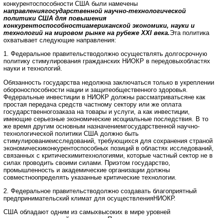
конкурентоспособности США были намечены
направлениягосударственной научно-технологической
политики США для повышения
конкурентоспособностиамериканской экономики, науки и
технологий на мировом рынке на рубеже XXI века.
Эта политика
охватывает следующие направления:
1. Федеральное правительстводолжно осуществлять долгосрочную
политику стимулирования гражданских НИОКР в передовыхобластях
науки и технологий.
Обязанность государства недолжна заключаться только в укреплении
обороноспособности нации и защитеобщественного здоровья.
Федеральные инвестиции в НИОКР должны рассматриватьсяне как
простая передача средств частному сектору или же оплата
государственногозаказа на товары и услуги, а как инвестиции,
имеющие серьезные экономические исоциальные последствия. В то
же время другим основным назначениемгосударственной научно-
технологической политики США должно быть
стимулированиеисследований, требующихся для сохранения страной
экономическиконкурентоспособных позиций в областях исследований,
связанных с критическимитехнологиями, которые частный сектор не в
силах проводить своими силами. Приэтом государство,
промышленность и академические организации должны
совместноопределять указанные критические технологии.
2. Федеральное правительстводолжно создавать благоприятный
предпринимательский климат для осуществленияНИОКР.
США обладают одним из самыхвысоких в мире уровней