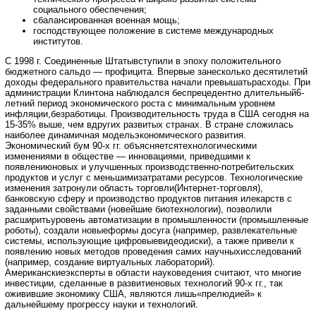
социального обеспечения;
сбалансированная военная мощь;
господствующее положение в системе международных
институтов.
С 1998 г. Соединенные Штатывступили в эпоху положительного
бюджетного сальдо — профицита. Впервые занесколько десятилетий
доходы федерального правительства начали превышатьрасходы. При
администрации Клинтона наблюдался беспрецедентно длительный6-
летний период экономического роста с минимальным уровнем
инфляции,безработицы. Производительность труда в США сегодня на
15-35% выше, чем вдругих развитых странах. В стране сложилась
наиболее динамичная модельэкономического развития.
Экономический бум 90-х гг. объясняетсятехнологическими
изменениями в обществе — инновациями, приведшими к
появлениюновых и улучшенных производственно-потребительских
продуктов и услуг с меньшимизатратами ресурсов. Технологические
изменения затронули область торговли(Интернет-торговля),
банковскую сферу и производство продуктов питания илекарств с
заданными свойствами (новейшие биотехнологии), позволили
расширитьуровень автоматизации в промышленности (промышленные
роботы), создали новыеформы досуга (например, развлекательные
системы, использующие цифровыевидеодиски), а также привели к
появлению новых методов проведения самих научныхисследований
(например, создание виртуальных лабораторий).
Американскиеэксперты в области науковедения считают, что многие
инвестиции, сделанные в развитиеновых технологий 90-х гг., так
оживившие экономику США, являются лишь«прелюдией» к
дальнейшему прогрессу науки и технологий.