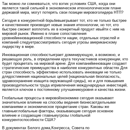
Так можно ли сомневаться, что вэтих условиях США, когда они
является такой сильной в экономическом итехнологическом плане
державой мира, могут потерять свои позиции мировоголидера НТП?
Сегодня в конкурентной борьбевыигрывает тот, кто не только быстрее
и качественнее производит новые знания итехнологии, но тот, кто
быстрее сможет воплотить их в конкретный продукт ивыйти с ним на
мировой рынок. Именно в плане сопоставления
уровнейинновационной способности нации, отдельных отраслей и
компаний следуетрассматривать сегодня угрозы американскому
лидерству в мире.
Инновационная способностьиграет доминирующую, а возможно, и
решающую роль, в определении круга техучастников конкуренции, кто
будет процветать на мировой арене. Для компанийинновации создают
стратегические преимущества в наиболее конкурентных областях.Для
стран способность эффективно использовать инновации не только
длядостижения национальных целей (национальная безопасность,
здравоохранение изащита окружающей среды), но и для повышения
производительности труда ипривлечения международных инвестиций,
является ключом к постоянному улучшениюуровня и качества жизни.
Глобальные процессы в мировойэкономике сегодня оказывают
значительное влияние на способы ведения бизнесаотдельными
компаниями и экономическое процветание стран. Каковы же
главныеглобальные факторы, оказывающие сегодня основное
влияние и создающие главныеугрозы глобальной
конкурентоспособности США?
В документах Белого дома,Конгресса, Совета по