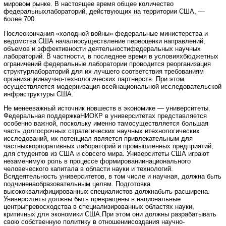
мировом рынке. В настоящее время общее количество
федеральныхлабораторий, действующих на территории США, —
более 700.
Послеокончания «холодной войны» федеральные министерства и
ведомства США началиосуществление переоценки направлений,
объемов и эффективности деятельностифедеральных научных
лабораторий. В частности, в последнее время в условияхбюджетных
ограничений федеральные лаборатории проводится реорганизация
структурлабораторий для их лучшего соответствия требованиям
организациинаучно-технологических партнерств. При этом
осуществляется модернизация всейнациональной исследовательской
инфраструктуры США.
Не менееважный источник новшеств в экономике — университеты.
Федеральная поддержкаНИОКР в университетах представляется
особенно важной, поскольку именно тамосуществляется большая
часть долгосрочных стратегических научных итехнологических
исследований, их потенциал является привлекательным для
частныхкорпоративных лабораторий и промышленных предприятий,
для студентов из США и совсего мира. Университеты США играют
незаменимую роль в процессе формированиинационального
человеческого капитала в области науки и технологий.
Всядеятельность университетов, в том числе и научная, должна быть
подчиненаобразовательным целям. Подготовка
высококвалифицированных специалистов должнабыть расширена.
Университеты должны быть превращены в национальные
центрыпревосходства в специализированных областях науки,
критичных для экономики США.При этом они должны разрабатывать
свою собственную политику в отношениисоздания научно-