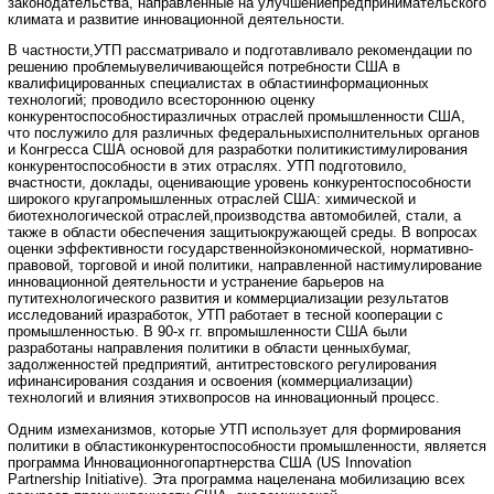
законодательства, направленные на улучшениепредпринимательского
климата и развитие инновационной деятельности.
В частности,УТП рассматривало и подготавливало рекомендации по
решению проблемыувеличивающейся потребности США в
квалифицированных специалистах в областиинформационных
технологий; проводило всестороннюю оценку
конкурентоспособностиразличных отраслей промышленности США,
что послужило для различных федеральныхисполнительных органов
и Конгресса США основой для разработки политикистимулирования
конкурентоспособности в этих отраслях. УТП подготовило,
вчастности, доклады, оценивающие уровень конкурентоспособности
широкого кругапромышленных отраслей США: химической и
биотехнологической отраслей,производства автомобилей, стали, а
также в области обеспечения защитыокружающей среды. В вопросах
оценки эффективности государственнойэкономической, нормативно-
правовой, торговой и иной политики, направленной настимулирование
инновационной деятельности и устранение барьеров на
путитехнологического развития и коммерциализации результатов
исследований иразработок, УТП работает в тесной кооперации с
промышленностью. В 90-х гг. впромышленности США были
разработаны направления политики в области ценныхбумаг,
задолженностей предприятий, антитрестовского регулирования
ифинансирования создания и освоения (коммерциализации)
технологий и влияния этихвопросов на инновационный процесс.
Одним измеханизмов, которые УТП использует для формирования
политики в областиконкурентоспособности промышленности, является
программа Инновационногопартнерства США (US Innovation
Partnership Initiative). Эта программа нацеленана мобилизацию всех