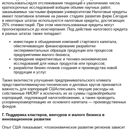
использоватьсядля отслеживания тенденций к увеличению числа
краткосрочных исследований вобщем объеме научных работ,
заказываемых частными фирмами университетам.Налоговые кредиты
имеют позитивное влияние на ранних стадиях развития фирм.Сегодня
в некоторых штатах используются налоговые кредиты, достигающих
25% отинвестиций. При этом неиспользованные кредиты могут
пролонгироваться до ихисчерпания. Под действие налогового кредита
в разных штатах также попадают:
инвестиции в объединения компаний стартового капитала,
обеспечивающих финансирование разработки
экспериментальных образцов продукции или процессов
предприятиями малого бизнеса;
проведение маркетинговых и технико-экономических
исследований для новых продуктов или процессов;
разработки бизнес-планов создания и производства новой
продукции и услуг.
Также вконтексте улучшения предпринимательского климата
представителяминаучно-технических и деловых кругов признается
важность для корпораций СШАсписывать текущие расходы на
собственные НИОКР и исключать их из суммы годовойприбыли
корпораций, подлежащей налогообложению, а также проводить
ускореннуюамортизацию их основного капитала — производственных
фондов.
Г. Поддержка кластеров, венчуров и малого бизнеса в
инновационном развитии
Опыт США показывает, чтоэкономическое развитие регионов зависит