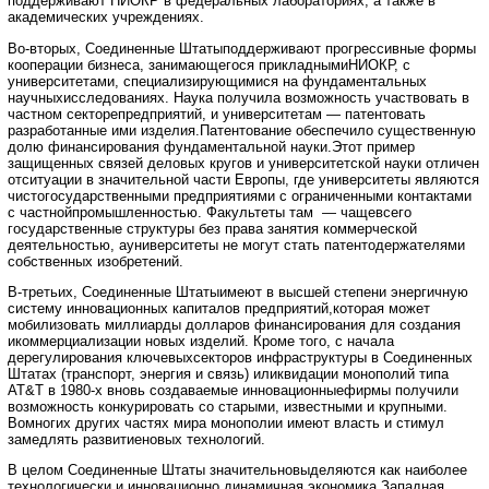
поддерживают НИОКР в федеральных лабораториях, а также в
академических учреждениях.
Во-вторых, Соединенные Штатыподдерживают прогрессивные формы
кооперации бизнеса, занимающегося прикладнымиНИОКР, с
университетами, специализирующимися на фундаментальных
научныхисследованиях. Наука получила возможность участвовать в
частном секторепредприятий, и университетам — патентовать
разработанные ими изделия.Патентование обеспечило существенную
долю финансирования фундаментальной науки.Этот пример
защищенных связей деловых кругов и университетской науки отличен
отситуации в значительной части Европы, где университеты являются
чистогосударственными предприятиями с ограниченными контактами
с частнойпромышленностью. Факультеты там — чащевсего
государственные структуры без права занятия коммерческой
деятельностью, ауниверситеты не могут стать патентодержателями
собственных изобретений.
В-третьих, Соединенные Штатыимеют в высшей степени энергичную
систему инновационных капиталов предприятий,которая может
мобилизовать миллиарды долларов финансирования для создания
икоммерциализации новых изделий. Кроме того, с начала
дерегулирования ключевыхсекторов инфраструктуры в Соединенных
Штатах (транспорт, энергия и связь) иликвидации монополий типа
AT&T в 1980-х вновь создаваемые инновационныефирмы получили
возможность конкурировать со старыми, известными и крупными.
Вомногих других частях мира монополии имеют власть и стимул
замедлять развитиеновых технологий.
В целом Соединенные Штаты значительновыделяются как наиболее
технологически и инновационно динамичная экономика.Западная