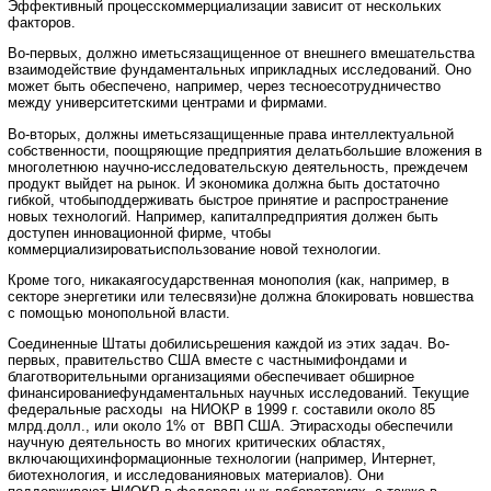
Эффективный процесскоммерциализации зависит от нескольких
факторов.
Во-первых, должно иметьсязащищенное от внешнего вмешательства
взаимодействие фундаментальных иприкладных исследований. Оно
может быть обеспечено, например, через тесноесотрудничество
между университетскими центрами и фирмами.
Во-вторых, должны иметьсязащищенные права интеллектуальной
собственности, поощряющие предприятия делатьбольшие вложения в
многолетнюю научно-исследовательскую деятельность, преждечем
продукт выйдет на рынок. И экономика должна быть достаточно
гибкой, чтобыподдерживать быстрое принятие и распространение
новых технологий. Например, капиталпредприятия должен быть
доступен инновационной фирме, чтобы
коммерциализироватьиспользование новой технологии.
Кроме того, никакаягосударственная монополия (как, например, в
секторе энергетики или телесвязи)не должна блокировать новшества
с помощью монопольной власти.
Соединенные Штаты добилисьрешения каждой из этих задач. Во-
первых, правительство США вместе с частнымифондами и
благотворительными организациями обеспечивает обширное
финансированиефундаментальных научных исследований. Текущие
федеральные расходы на НИОКР в 1999 г. составили около 85
млрд.долл., или около 1% от ВВП США. Этирасходы обеспечили
научную деятельность во многих критических областях,
включающихинформационные технологии (например, Интернет,
биотехнология, и исследованияновых материалов). Они