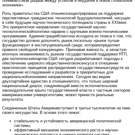
понимаетсякак разрыв между успехом и неудачей в новой глобальной
экономике».
Роль правительства США отнынесконцентрирована на поддержке
перспективных гражданских технологий будущихпоколений, несущих
в себе будущее научно-технического потенциала страны в XXIвеке.
Это приоритетное направление государственной научно-
технологическойполитики наравне с крупными военно-техническими
программами. АдминистрацияКлинтона исходила из тезиса о том, что
государство должно дополнять рынок,поскольку «рынок лучше
функционирует в институциональной среде, котораяопределяет
правила свободной конкуренции». Признавая важность, а зачастую
иполную незаменяемость рынком государственной поддержки НТП,
две политическиепартии США сегодня разрабатывают подходы к
обеспечению широкого общественногоконсенсуса в отношении
практических принципов распределения государственныхсредств на
проведение исследований и разработок в приоритетных для
национальнойэкономики направлениях. Сегодня мы видим
двухпартийное единство в отношениитого, что только широкий
национальный диалог, соединяющий вместе исполнительноеи
законодательное крыло государственной власти с частным сектором
иамериканскими университетами, может принести реальные
результаты.
Соединенные Штаты Америкивступают в третье тысячелетие на пике
своего могущества. В основе этого лежат:
стабильность и устойчивость американской политической
системы;
эффективный механизм экономического роста и научно-
технического прогресса и широко развитая система