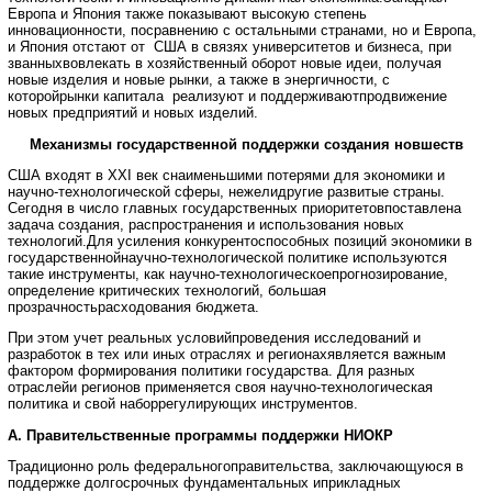
Европа и Япония также показывают высокую степень
инновационности, посравнению с остальными странами, но и Европа,
и Япония отстают от США в связях университетов и бизнеса, при
званныхвовлекать в хозяйственный оборот новые идеи, получая
новые изделия и новые рынки, а также в энергичности, с
которойрынки капитала реализуют и поддерживаютпродвижение
новых предприятий и новых изделий.
Механизмы государственной поддержки создания новшеств
США входят в XXI век снаименьшими потерями для экономики и
научно-технологической сферы, нежелидругие развитые страны.
Сегодня в число главных государственных приоритетовпоставлена
задача создания, распространения и использования новых
технологий.Для усиления конкурентоспособных позиций экономики в
государственнойнаучно-технологической политике используются
такие инструменты, как научно-технологическоепрогнозирование,
определение критических технологий, большая
прозрачностьрасходования бюджета.
При этом учет реальных условийпроведения исследований и
разработок в тех или иных отраслях и регионахявляется важным
фактором формирования политики государства. Для разных
отраслейи регионов применяется своя научно-технологическая
политика и свой наборрегулирующих инструментов.
А. Правительственные программы поддержки НИОКР
Традиционно роль федеральногоправительства, заключающуюся в
поддержке долгосрочных фундаментальных иприкладных