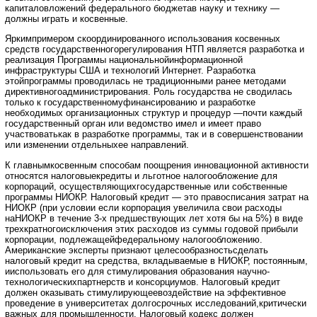
капиталовложений федерального бюджетав науку и технику —
должны играть и косвенные.
Яркимпримером скоординированного использования косвенных
средств государственногорегулирования НТП является разработка и
реализация Программы национальнойинформационной
инфраструктуры США и технологий Интернет. Разработка
этойпрограммы проводилась не традиционными ранее методами
директивногоадминистрирования. Роль государства не сводилась
только к государственномуфинансированию и разработке
необходимых организационных структур и процедур —почти каждый
государственный орган или ведомство имел и имеет право
участвоватькак в разработке программы, так и в совершенствовании
или изменении отдельныхее направлений.
К главнымкосвенным способам поощрения инновационной активности
относятся налоговыекредиты и льготное налогообложение для
корпораций, осуществляющихгосударственные или собственные
программы НИОКР. Налоговый кредит — это правосписания затрат на
НИОКР (при условии если корпорация увеличила свои расходы
наНИОКР в течение 3-х предшествующих лет хотя бы на 5%) в виде
трехкратногоисключения этих расходов из суммы годовой прибыли
корпорации, подлежащейфедеральному налогообложению.
Американские эксперты признают целесообразностьсделать
налоговый кредит на средства, вкладываемые в НИОКР, постоянным,
ииспользовать его для стимулирования образования научно-
технологическихпартнерств и консорциумов. Налоговый кредит
должен оказывать стимулирующеевоздействие на эффективное
проведение в университетах долгосрочных исследований,критически
важных для промышленности. Налоговый кодекс должен