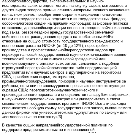
лабораторийгосударства, экспериментальных и научно-
исследовательских стендов; льготы напокупку сырья, материалов и
других видов товаров промышленного инепромышленного назначения
на частном рынке; приобретения сырья и материалов польготным
ценам от государственных ведомств и из государственных фондов;
особойналоговой скидки на прибыли корпораций; авансовые платежи
по заказам; досрочнойамортизации основных фондов; займы и авансы
под заказ, безвозмездной арендыгосударственной земельной
собственности; расходования средств на «собственныеНИР»,
относимые на общую стоимость государственного гражданского и
военногоконтракта на НИОКР (от 10 до 12%); перестройки
производства и профессиональнойпереподготовки кадров при
переходе на новый государственный научно-техническийили военно-
технический заказ или на выпуск новой гражданской или
военнойпродукции с оплатой всех затрат, связанных с подобной
структурной перестройкойпроизводства либо передислокацией
предприятий или научных центров в другиерайоны на территории
США; приобретения сырья, материалов,
промышленногооборудования, приборов и научных инструментов за
рубежом, если они по своемууровню превышают соответствующие
образцы США; переподготовкинаучно-технического и
производственного персонала и специалистов на зарубежныхфирмах,
в научно-исследовательских центрах или университетах в связи
свыполнением государственных программ НИОКР. Все эти расходы
списываются наобщую сумму государственного заказа, выполняемого
данной фирмой или университетом,как «допустимые по закону» или
«согласованные по контракту»[3].
В качестве общих направленийгосударственной политики по
поддержке предпринимательства в инновационной