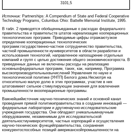
3101,5
Источник
:
Partnerships: A Compendium of State and Federal Cooperative
Technology Programs, Columbus Ohio: Battelle Memorial Institute, 1995.
В табл. 2 приводятся обобщенныеданные о расходах федерального
правительства и правительств штатов нареализацию кооперационных
технологических программ. Приводимые цифры отражаютузкое
определение кооперационных технологических
программ:государственно-частное сотрудничество правительства,
частной промышленности иуниверситетов в области разработки и
использования технологий, направленное напоощрение отдельных
компаний и групп с целью достижения общего экономическогороста. В
приведенных данных не включены расходы на реализацию
основныхфедеральных программ, таких, как, например, Программа
высокопроизводительныхвычислений Управления по науке и
технологической политике (УНТП) Белого дома.Несмотря на
относительно малую долю в этих программах, участие в них
штатовимеет сильное стимулирующее значения для вовлечения
промышленности вкооперационные программы.
Важнейшийисточник научно-технических знаний и основной канал
проведения прямой политикиправительства в создании инноваций —
федеральные лаборатории и другиенаучно-исследовательские
учреждения государства. Они обладают уникальнымнаучным
оборудованием, незаменимым для исследовательской
деятельностиуниверситетов, частных корпораций и осуществления
научно-технических функцийправительства, сохранения
конкурентоспособных позиций американскойпромышленности на