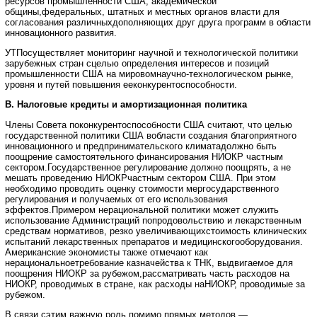
ресурсов промышленности США, академической
общины,федеральных, штатных и местных органов власти для
согласования различныхдополняющих друг друга программ в области
инновационного развития.
УТПосуществляет мониторинг научной и технологической политики
зарубежных стран сцелью определения интересов и позиций
промышленности США на мировомнаучно-технологическом рынке,
уровня и путей повышения ееконкурентоспособности.
В. Налоговые кредиты и амортизационная политика
Члены Совета поконкурентоспособности США считают, что целью
государственной политики США вобласти создания благоприятного
инновационного и предпринимательского климатадолжно быть
поощрение самостоятельного финансирования НИОКР частным
сектором.Государственное регулирование должно поощрять, а не
мешать проведению НИОКРчастным сектором США. При этом
необходимо проводить оценку стоимости мергосударственного
регулирования и получаемых от его использования
эффектов.Примером нерациональной политики может служить
использование Администраций попродовольствию и лекарственным
средствам нормативов, резко увеличивающихстоимость клинических
испытаний лекарственных препаратов и медицинскогооборудования.
Американские экономисты также отмечают как
нерациональноетребование казначейства к ТНК, выдвигаемое для
поощрения НИОКР за рубежом,рассматривать часть расходов на
НИОКР, проводимых в стране, как расходы наНИОКР, проводимые за
рубежом.
В связи сэтим важную роль помимо прямых методов —