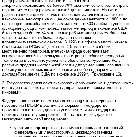
предпринимательской активности. По оценкам
американскихэкономистов более 70% экономического роста страны
определяетсяпредпринимательской деятельностью. Новые и
развивающиеся фирмы служат основным источником занятости
вэкономике: несмотря на общее сокращение занятости с 1980 г. по
настоящее времяболее чем на 5 млн. чел. в 500 наиболее успешно
функционирующих компаниях, заэтот же период в экономике США
было создано более 34 млн. новых рабочих мест,причем большая
часть этой занятости была создана в основном
впредпринимательском секторе. В 1996 г. в сфере малого бизнеса
было создано 64%или 1,6 млн. из 2,5 млн. новых рабочих
мест. Именно предпринимательская среда обеспечивает
конкурентоспособныепреимущества страны в области передовых
технологий в условиях усиленияглобальной конкуренции. Роль
развития предпринимательской среды для усиленияинновационных
пре имуществ американской экономики особо подчеркнута в
докладеПрезидента США по экономике 1999 г. (Приложение 16).
3. Государство должноактивизировать формирование и деятельность
исследовательских партнерств длярасширения промышленных
инноваций.
Федеральное правительстводолжно поощрять кооперацию в
проведении НИОКР в различных формах —государство-
промышленность, государство-университеты илигосударство-
промышленность-университеты. В частности, государство
можетувеличить свой вклад через:
участие в партнерствах, например в передаче технологий
федеральными лабораториями, межведомственном
партнерстве по созданию нового поколения транспортных