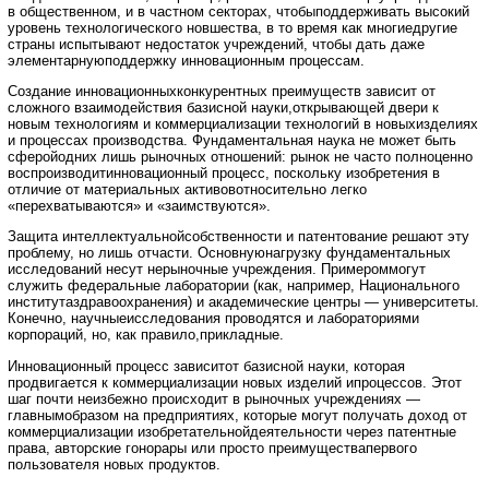
в общественном, и в частном секторах, чтобыподдерживать высокий
уровень технологического новшества, в то время как многиедругие
страны испытывают недостаток учреждений, чтобы дать даже
элементарнуюподдержку инновационным процессам.
Создание инновационныхконкурентных преимуществ зависит от
сложного взаимодействия базисной науки,открывающей двери к
новым технологиям и коммерциализации технологий в новыхизделиях
и процессах производства. Фундаментальная наука не может быть
сферойодних лишь рыночных отношений: рынок не часто полноценно
воспроизводитинновационный процесс, поскольку изобретения в
отличие от материальных активовотносительно легко
«перехватываются» и «заимствуются».
Защита интеллектуальнойсобственности и патентование решают эту
проблему, но лишь отчасти. Основнуюнагрузку фундаментальных
исследований несут нерыночные учреждения. Примероммогут
служить федеральные лаборатории (как, например, Национального
институтаздравоохранения) и академические центры — университеты.
Конечно, научныеисследования проводятся и лабораториями
корпораций, но, как правило,прикладные.
Инновационный процесс зависитот базисной науки, которая
продвигается к коммерциализации новых изделий ипроцессов. Этот
шаг почти неизбежно происходит в рыночных учреждениях —
главнымобразом на предприятиях, которые могут получать доход от
коммерциализации изобретательнойдеятельности через патентные
права, авторские гонорары или просто преимуществапервого
пользователя новых продуктов.