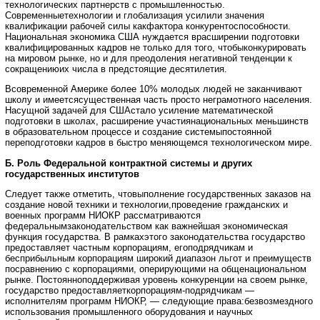
технологических партнерств с промышленностью.
Современныетехнологии и глобализация усилили значения
квалификации рабочей силы какфактора конкурентоспособности.
Национальная экономика США нуждается врасширении подготовки
квалифицированных кадров не только для того, чтобыконкурировать
на мировом рынке, но и для преодоления негативной тенденции к
сокращениюих числа в предстоящие десятилетия.
Всовременной Америке более 10% молодых людей не заканчивают
школу и имеетсясущественная часть просто неграмотного населения.
Насущной задачей для СШАстало усиление математической
подготовки в школах, расширение участиянациональных меньшинств
в образовательном процессе и создание системыпостоянной
переподготовки кадров в быстро меняющемся технологическом мире.
Б. Роль Федеральной контрактной системы и других
государственных институтов
Следует также отметить, чтовыполнение государственных заказов на
создание новой техники и технологии,проведение гражданских и
военных программ НИОКР рассматриваются
федеральнымзаконодательством как важнейшая экономическая
функция государства. В рамкахэтого законодательства государство
предоставляет частным корпорациям, егоподрядчикам и
бесприбыльным корпорациям широкий диапазон льгот и преимуществ
посравнению с корпорациями, оперирующими на общенациональном
рынке. Постоянноподдерживая уровень конкуренции на своем рынке,
государство предоставляеткорпорациям-подрядчикам —
исполнителям программ НИОКР, — следующие права:безвозмездного
использования промышленного оборудования и научных