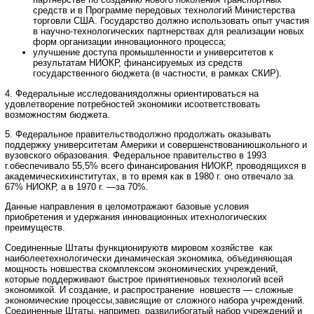
средств и в Программе передовых технологий Министерства
торговли США. Государство должно использовать опыт участия
в научно-технологических партнерствах для реализации новых
форм организации инновационного процесса;
улучшение доступа промышленности и университетов к
результатам НИОКР, финансируемых из средств
государственного бюджета (в частности, в рамках СКИР).
4. Федеральные исследованиядолжны ориентироваться на
удовлетворение потребностей экономики исоответствовать
возможностям бюджета.
5. Федеральное правительстводолжно продолжать оказывать
поддержку университетам Америки и совершенствованиюшкольного и
вузовского образования. Федеральное правительство в 1993
г.обеспечивало 55,5% всего финансирования НИОКР, проводящихся в
академическихинститутах, в то время как в 1980 г. оно отвечало за
67% НИОКР, а в 1970 г. —за 70%.
Данные направления в целомотражают базовые условия
приобретения и удержания инновационных итехнологических
преимуществ.
Соединенные Штаты функционируютв мировом хозяйстве как
наиболеетехнологически динамическая экономика, объединяющая
мощность новшества скомплексом экономических учреждений,
которые поддерживают быстрое принятиеновых технологий всей
экономикой. И создание, и распространение новшеств — сложные
экономические процессы,зависящие от сложного набора учреждений.
Соединенные Штаты, например, развилибогатый набор учреждений и