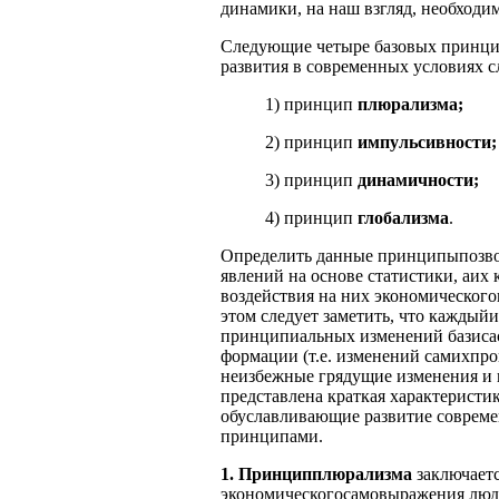
динамики, на наш взгляд, необходи
Следующие четыре базовых принцип
развития в современных условиях с
1) принцип
плюрализма;
2) принцип
импульсивности;
3) принцип
динамичности;
4) принцип
глобализма
.
Определить данные принципыпозво
явлений на основе статистики, аих
воздействия на них экономического
этом следует заметить, что каждый
принципиальных изменений базиса
формации (т.е. изменений самихпр
неизбежные грядущие изменения и 
представлена краткая характерист
обуславливающие развитие совреме
принципами.
1. Принципплюрализма
заключает
экономическогосамовыражения люд