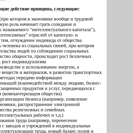
щие действие принципа, следующие:
(при котором в экономике вообще и трудовой
вную роль начинает грать созидание и
к называемого “интеллектуального капитала”),
интенсивных” отраслей от капитало- и
 тем, отчуждение индивида от общества
 человека из социальных связей, при котором
тельства людей по соблюдению социальных
увство общности, происходит рост безличных
, рост индивидуализма
изводстве и использовании энергии, а
е веществ и материалов, в развитии транспортных
и методах передачи информации
икаций (взаимодействий между людьми, бизнес-
сыщенных продуктов и услуг, передающихся с
 (компьютеризация общества)
рганизации бизнеса (например, появление
ономики, распространение электронной
чества религиозных и семейных
еллектуальных рабочих и т.д.)
ржании труда (например, перенесение
 с заводов и учреждений в индивидуальные
ллектуализации труда, новый баланс полов и