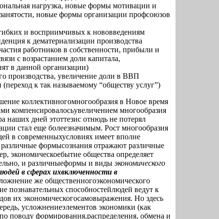
ональная нагрузка, новые формы мотивации и
 занятости, новые формы организации профсоюзов
 гибких и восприимчивых к нововведениям
нденция к дематериализации производства
астия работников в собственности, прибыли и
вязи с возрастанием доли капитала,
нят в данной организации)
го производства, увеличение доли в ВВП
 (переход к так называемому “обществу услуг”)
шение коллективногомногообразия в Новое время
ами компенсировалосьувеличением многообразия
а наших дней этоттезис отнюдь не потерял
зации стал еще болеезначимым. Рост многообразия
ей в современныхусловиях имеет вполне
то различные формысознания отражают различные
ер, экономическоебытие общества определяет
тельно, и различныеформы и виды
экономического
людей в сферах ихвключенности в
сложнение же общественногоэкономического
ние познавательных способностейлюдей ведут к
дов их экономическогосамовыражения. Но здесь
очередь, усложнениеэлементов экономики (как
о поводу формирования,распределения, обмена и