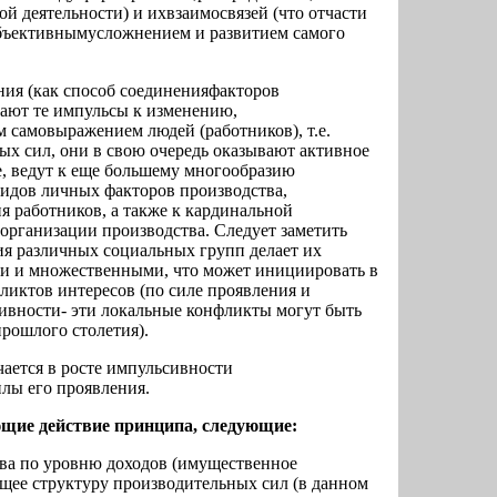
ой деятельности) и ихвзаимосвязей (что отчасти
объективнымусложнением и развитием самого
ия (как способ соединенияфакторов
мают те импульсы к изменению,
 самовыражением людей (работников), т.е.
х сил, они в свою очередь оказывают активное
е, ведут к еще большему многообразию
видов личных факторов производства,
 работников, а также к кардинальной
организации производства. Следует заметить
я различных социальных групп делает их
и и множественными, что может инициировать в
иктов интересов (по силе проявления и
ивности- эти локальные конфликты могут быть
рошлого столетия).
чается в росте импульсивности
лы его проявления.
щие действие принципа, следующие:
ва по уровню доходов (имущественное
щее структуру производительных сил (в данном