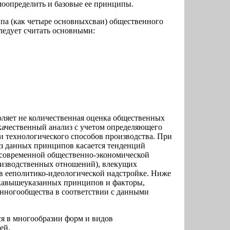
моопределить и базовые ее принципы.
а (как четыре основныхсваи) общественного
ледует считать основными:
ляет не количественная оценка общественных
 качественный анализ с учетом определяющего
и технологического способов производства. При
из данных принципов касается тенденций
современной общественно-экономической
оизводственных отношений), влекущих
в ееполитико-идеологической надстройке. Ниже
икавышеуказанных принципов и факторы,
нногообщества в соответствии с данными
ся в многообразии форм и видов
ей.