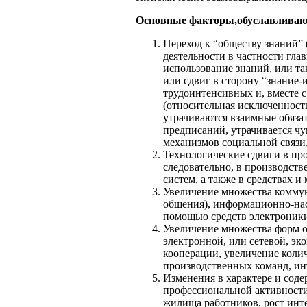
Основные факторы,обуславливаю
Переход к “обществу знаний” 
деятельности в частности гла
использование знаний, или та
или сдвиг в сторону “знание-
трудоинтенсивных и, вместе с
(относительная исключенность
утрачиваются взаимные обяза
предписаний, утрачивается ч
механизмов социальной связи
Технологические сдвиги в про
следовательно, в производств
систем, а также в средствах 
Увеличение множества коммун
общения), информационно-на
помощью средств электроники
Увеличение множества форм о
электронной, или сетевой, эк
кооперации, увеличение коли
производственных команд, инт
Изменения в характере и соде
профессиональной активности
жилища работников, рост инте