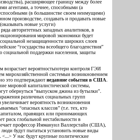
оизводства), расширяющее границу между более
и агентами, а точнее, способными (а
неспособными (в большинстве своем неимущими)
нном производстве, создавать и продавать новые
(оказывать новые услуги)
 ряда авторитетных западных аналитиков, в
ункционирования мировой экономики будет
и социальной незащищенности широких слоев
пейские “государства всеобщего благоденствия”
ю социальной поддержки населения, защиты
м возрастает вероятностьпотери контроля ГЭИ
м мирохозяйственной системыи возникновением
нно это подтверждают
недавние события в США
.
ние мировой капиталистической системы,
могут обернуться “выпуском джина из бутылки”.
ыражения различных социальных групп
 увеличивает вероятность возникновения
аемых “опасных классов” (т.е. тех, кто
капиталом, правящих или принимающих
ает риск глобальной нестабильности в
мечает профессор Иммануил Валлерстайн (США),
 люди будут пытаться установить новые виды
 <...> У нас будут крупные политические