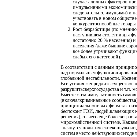
случае - личных факторов пр
импульсивными экономическим
следовательно, имущими) и 
участвовать в новом обществе
конкурентоспособные товары 
Рост безработицы (по мнению
наступившем столетии для ф
достаточно 20 % населения) 
населения (даже бывшие евро
все более утрачивают функци
слабых его категорий).
В соответствии с данным принципо
над нормальным функционирование
глобальной нестабильности. Косве
Все усилия жепродлить существова
разрушитьсверхгосударства и т.п. 
Вместе стем импульсивность самов
(включаякриминальные сообщества)
принципиальноновых форм так назыв
беспокоит ГЭИ, людей,владеющих 
решения), от чего еще болеевозраст
мирохозяйственной системе. Какза
“начнутся политическиеконвульсии,
систем вместо действующихсегодня.