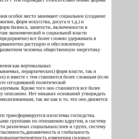
ия особое место занимают социальное (создание
изни, форм искусства, досуга и т.д.) и
орм бизнеса, занятости, включенности в
тутам экономической и социальной власти
, предприятие) все более сложно удерживать в
ерманентно растущую и обусловленную
развитием человека общественную энергетику
нения как вертикальных
ываемых, иерархических) форм власти, так и
х) и вместе с тем становится более сложным (если
екте сегодняшней политической
зуемым. Кроме того оно становится все более
у описанию. Нет никаких оснований утверждать
ивилизованным, так же как и то, что оно движется
ти трансформируется изсистемы господства,
ыми группами по отношению кдругим, в систему
сти различных социальныхслоев и групп, систему
ульсивность,динамичность и глобальность
 повышаетвероятность изменения силовых