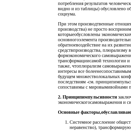
потребления результатов человеческ
видно и из таблицы) обусловлено 
социума.
При этом производтвенные отношен
производства) не просто восприни
которыеобусловлены экономическим
основногоэлемента производительны
обратноевоздействие на их развити
средствпроизводства, плюрализму 
формэкономического самовыражения
трансформациисамой технологии и 
также, чтоплюрализм самовыражени
интересы все болеенесопоставимым
будущем множестволокальных конфл
последствиям -см. принципимпульс
сопоставимы с мировымивойнами п
2. Принципимпульсивности
заклю
экономическогосамовыражения и си
Основные факторы,обуславливаю
Системное расслоение общест
неравенство), трансформирую