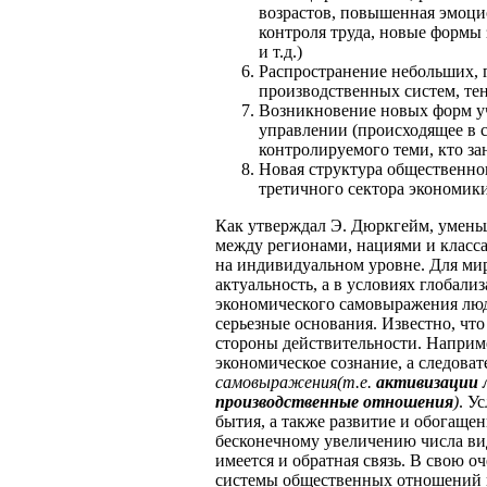
возрастов, повышенная эмоци
контроля труда, новые формы
и т.д.)
Распространение небольших,
производственных систем, те
Возникновение новых форм уч
управлении (происходящее в с
контролируемого теми, кто за
Новая структура общественно
третичного сектора экономики
Как утверждал Э. Дюркгейм, умень
между регионами, нациями и класс
на индивидуальном уровне. Для мир
актуальность, а в условиях глобали
экономического самовыражения люд
серьезные основания. Известно, ч
стороны действительности. Наприм
экономическое сознание, а следова
самовыражения(т.е.
активизации 
производственные отношения
)
. У
бытия, а также развитие и обогаще
бесконечному увеличению числа ви
имеется и обратная связь. В свою 
системы общественных отношений п