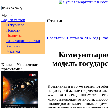
Меню
English version
Статьи
О журнале
Новости
Подписка
Все статьи
|
Статьи за 2002 год
|
Стат
Аннотации и статьи
Авторам
Реклама
Коммунитарно
модель государ
Книга: "Управление
проектами"
Креативная и в то же время потреби
на растущей жажде творческого са
XXI века. Насегодняшнем этапе его
хозяйственнойдеятельности, спосо
индивидов отнеадекватных соврем
институализированной культуры,вм