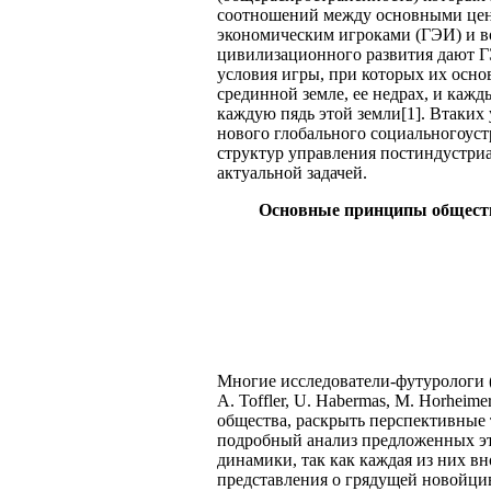
соотношений между основными цен
экономическим игроками (ГЭИ) и в
цивилизационного развития дают 
условия игры, при которых их осно
срединной земле, ее недрах, и каж
каждую пядь этой земли[1]. Втаких 
нового глобального социальногоуст
структур управления постиндустри
актуальной задачей.
Основные принципы обществ
Многие исследователи-футурологи (на
A. Toffler, U. Habermas, M. Horheim
общества, раскрыть перспективные 
подробный анализ предложенных э
динамики, так как каждая из них в
представления о грядущей новойци