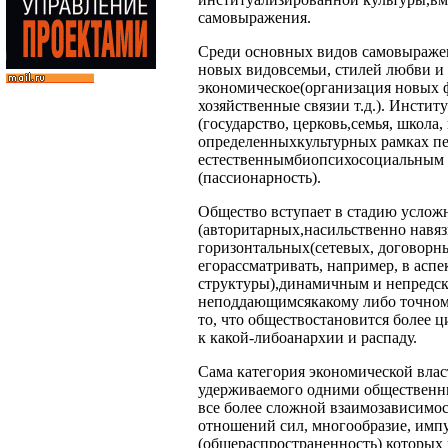
самовыражения.
Среди основных видов самовыражен
новых видовсемьи, стилей любви и ж
экономическое(организация новых ф
хозяйственные связии т.д.). Инсти
(государство, церковь,семья, школа
определенныхкультурных рамках п
естественнымбиопсихосоциальным 
(пассионарность).
Общество вступает в стадию услож
(авторитарных,насильственно навяз
горизонтальных(сетевых, договорны
егорассматривать, например, в асп
структуры),динамичным и непредска
неподдающимсякакому либо точном
то, что обществостановится более ц
к какой-либоанархии и распаду.
Сама категория экономической влас
удерживаемого одними общественн
все более сложной взаимозависимо
отношений сил, многообразие, имп
(общераспространенность) которых