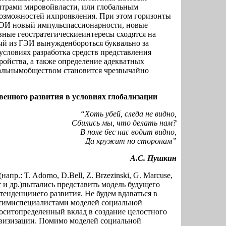
трами мировойвласти, или глобальным
озможностей ихпроявления. При этом горизонты
ГЭИ новый импульспассионарности, новые
вные геостратегическиеинтересы сходятся на
дый из ГЭИ вынужденбороться буквально за
условиях разработка средств представления
ройства, а также определение адекватных
альнымобществом становится чрезвычайно
енного развития в условиях глобализации
“Хоть убей, следа не видно,
Сбились мы, что делать нам?
В поле бес нас водит видно,
Да кружит по сторонам”
А.С. Пушкин
пр.: T. Adorno, D.Bell, Z. Brzezinski, G. Marcuse,
er и др.)пытались представить модель будущего
тенденцииего развития. Не будем вдаваться в
тимиспециалистами моделей социальной
носитопределенный вклад в создание целостного
визизации. Помимо моделей социальной