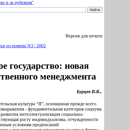
Версия для печати
ьи из номера N3 / 2002
е государство: новая
ственного менеджмента
Бурцев В.В.,
тельская культура “Я”, основанная прежде всего
мовыражения - фундаментальная категория социума
 развития интеллектуализация социально-
бствующая росту индивидуализма, отчужденности
енным условиям предписаний
есте с тем порождает относительно новые формы