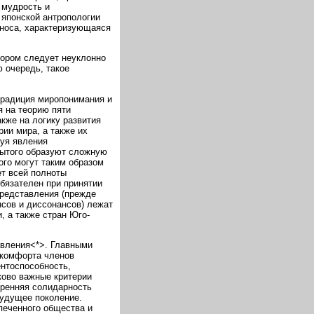
 мудрость и
 японской антропологии
этноса, характеризующаяся
тором следует неуклонно
 очередь, такое
традиция миропонимания и
я на теорию пяти
кже на логику развития
рии мира, а также их
зуя явления
рытого образуют сложную
ого могут таким образом
ет всей полноты
бязателен при принятии
представления (прежде
нсов и диссонансов) лежат
, а также стран Юго-
авления<*>. Главными
 комфорта членов
нтоспособность,
ково важные критерии
тренняя солидарность
будущее поколение.
печенного общества и