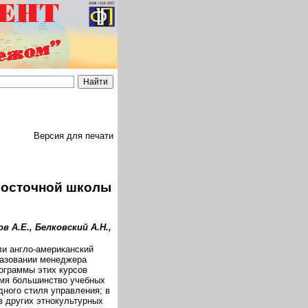
Версия для печати
восточной школы
в А.Е., Белковский А.Н.,
ли англо-американский
разовании менеджера
рограммы этих курсов
емя большинство учебных
ного стиля управления; в
в других этнокультурных