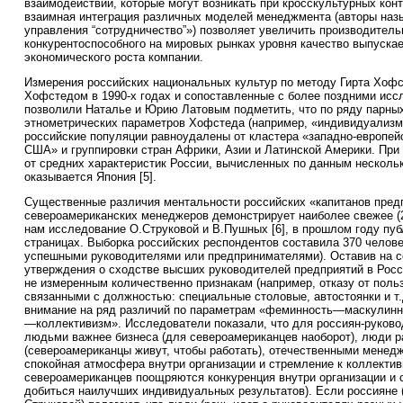
взаимодействий, которые могут возникать при кросскультурных кон
взаимная интеграция различных моделей менеджмента (авторы наз
управления “сотрудничество”») позволяет увеличить производитель
конкурентоспособного на мировых рынках уровня качество выпуска
экономического роста компании.
Измерения российских национальных культур по методу Гирта Хоф
Хофстедом в 1990-х годах и сопоставленные с более поздними ис
позволили Наталье и Юрию Латовым подметить, что по ряду парны
этнометрических параметров Хофстеда (например, «индивидуализ
российские популяции равноудалены от кластера «западно-европей
США» и группировки стран Африки, Азии и Латинской Америки. При
от средних характеристик России, вычисленных по данным несколь
оказывается Япония [5].
Существенные различия ментальности российских «капитанов пред
североамериканских менеджеров демонстрирует наиболее свежее (2
нам исследование О.Струковой и В.Пушных [6], в прошлом году пу
страницах. Выборка российских респондентов составила 370 челове
успешными руководителями или предпринимателями). Оставив на с
утверждения о сходстве высших руководителей предприятий в Рос
не измеренным количественно признакам (например, отказу от поль
связанными с должностью: специальные столовые, автостоянки и т.
внимание на ряд различий по параметрам «феминность—маскулинн
—коллективизм». Исследователи показали, что для россиян-руков
людьми важнее бизнеса (для североамериканцев наоборот), люди р
(североамериканцы живут, чтобы работать), отечественными мене
спокойная атмосфера внутри организации и стремление к коллектив
североамериканцев поощряются конкуренция внутри организации и 
добиться наилучших индивидуальных результатов). Если россияне