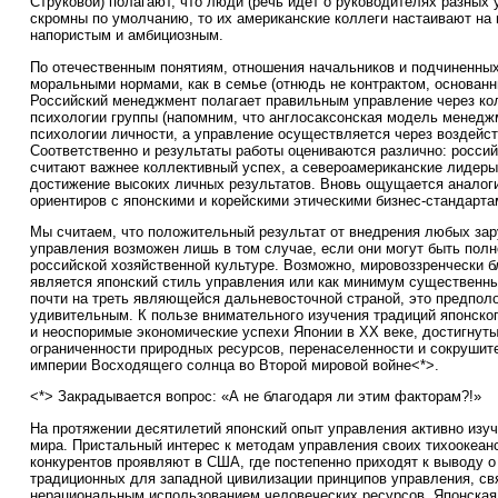
Струковой) полагают, что люди (речь идет о руководителях разных
скромны по умолчанию, то их американские коллеги настаивают на
напористым и амбициозным.
По отечественным понятиям, отношения начальников и подчиненны
моральными нормами, как в семье (отнюдь не контрактом, основанн
Российский менеджмент полагает правильным управление через ко
психологии группы (напомним, что англосаксонская модель менедж
психологии личности, а управление осуществляется через воздейст
Соответственно и результаты работы оцениваются различно: росси
считают важнее коллективный успех, а североамериканские лидеры
достижение высоких личных результатов. Вновь ощущается аналог
ориентиров с японскими и корейскими этическими бизнес-стандарта
Мы считаем, что положительный результат от внедрения любых за
управления возможен лишь в том случае, если они могут быть пол
российской хозяйственной культуре. Возможно, мировоззренчески 
является японский стиль управления или как минимум существенны
почти на треть являющейся дальневосточной страной, это предпол
удивительным. К пользе внимательного изучения традиций японск
и неоспоримые экономические успехи Японии в ХХ веке, достигнуты
ограниченности природных ресурсов, перенаселенности и сокруши
империи Восходящего солнца во Второй мировой войне<*>.
<*> Закрадывается вопрос: «А не благодаря ли этим факторам?!»
На протяжении десятилетий японский опыт управления активно изуч
мира. Пристальный интерес к методам управления своих тихоокеан
конкурентов проявляют в США, где постепенно приходят к выводу 
традиционных для западной цивилизации принципов управления, св
нерациональным использованием человеческих ресурсов. Японская