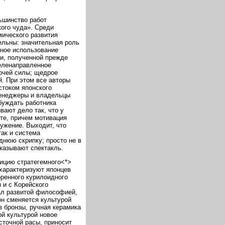
ьшинство работ
кого чуда». Среди
ического развития
ельны: значительная роль
вное использование
и, полученной прежде
целенаправленное
очей силы; щедрое
. При этом все авторы
стоком японского
менеджеры и владельцы
буждать работника
вают дело так, что у
те, причем мотивация
ружение. Выходит, что
ак и система
днюю скрипку; просто не в
оказывают спектакль.
ицию стратегемного<*>
характеризуют японцев
ренного курилоидного
 и с Корейского
дал развитой философией,
он сменяется культурой
з бронзы, ручная керамика
ой культурой новое
сточной расы, приносит