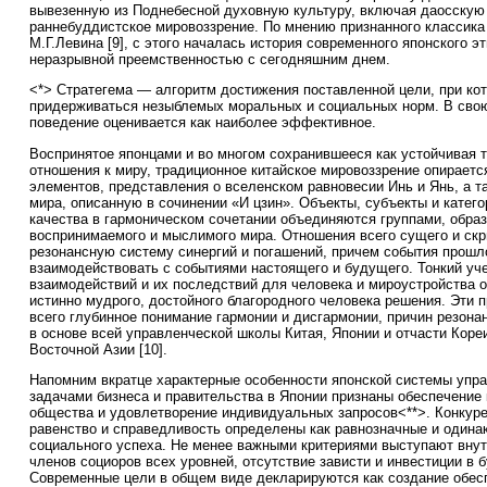
вывезенную из Поднебесной духовную культуру, включая даосскую
раннебуддистское мировоззрение. По мнению признанного классика
М.Г.Левина [9], с этого началась история современного японского 
неразрывной преемственностью с сегодняшним днем.
<*> Стратегема — алгоритм достижения поставленной цели, при ко
придерживаться незыблемых моральных и социальных норм. В свою
поведение оценивается как наиболее эффективное.
Воспринятое японцами и во многом сохранившееся как устойчивая 
отношения к миру, традиционное китайское мировоззрение опираетс
элементов, представления о вселенском равновесии Инь и Янь, а та
мира, описанную в сочинении «И цзин». Объекты, субъекты и катего
качества в гармоническом сочетании объединяются группами, обра
воспринимаемого и мыслимого мира. Отношения всего сущего и ск
резонансную систему синергий и погашений, причем события прошл
взаимодействовать с событиями настоящего и будущего. Тонкий уч
взаимодействий и их последствий для человека и мироустройства о
истинно мудрого, достойного благородного человека решения. Эти 
всего глубинное понимание гармонии и дисгармонии, причин резона
в основе всей управленческой школы Китая, Японии и отчасти Кореи
Восточной Азии [10].
Напомним вкратце характерные особенности японской системы упр
задачами бизнеса и правительства в Японии признаны обеспечение
общества и удовлетворение индивидуальных запросов<**>. Конкуре
равенство и справедливость определены как равнозначные и одина
социального успеха. Не менее важными критериями выступают вну
членов социоров всех уровней, отсутствие зависти и инвестиции в 
Современные цели в общем виде декларируются как создание обес