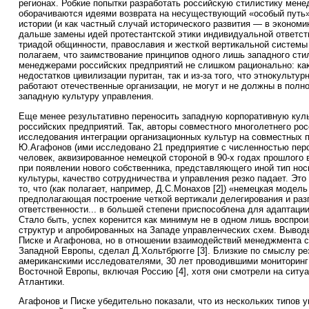
регионах. Робкие попытки разработать российскую стилистику мене
оборачиваются идеями возврата на несуществующий «особый путь»
истории (и как частный случай исторического развития — в экономи
дальше замены идей протестантской этики индивидуальной ответст
триадой общинности, православия и жесткой вертикальной системы
полагаем, что заимствование принципов одного лишь западного сти
менеджерами российских предприятий не слишком рационально: как
недостатков цивилизации пуритан, так и из-за того, что этнокультур
работают отечественные организации, не могут и не должны в полн
западную культуру управления.
Еще менее результативно переносить западную корпоративную куль
российских предприятий. Так, авторы совместного многолетнего рос
исследования интеграции организационных культур на совместных п
Ю.Агафонов (ими исследовано 21 предприятие с численностью пер
человек, аквизированное немецкой стороной в 90-х годах прошлого ве
при появлении нового собственника, представляющего иной тип нос
культуры, качество сотрудничества и управления резко падает. Это
то, что (как полагает, например, Д.С.Монахов [2]) «немецкая модел
предполагающая построение четкой вертикали делегирования и раз
ответственности... в большей степени приспособлена для адаптаци
Стало быть, успех коренится как минимум не в одном лишь воспр
структур и апробированных на Западе управленческих схем. Вывод
Писке и Агафонова, но в отношении взаимодействий менеджмента с
Западной Европы, сделал Д.Хольтбрюгге [3]. Близкие по смыслу р
американскими исследователями, 30 лет проводившими мониторинг
Восточной Европы, включая Россию [4], хотя они смотрели на ситуа
Атлантики.
Агафонов и Писке убедительно показали, что из нескольких типов 