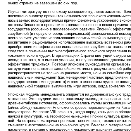
обеих странах не завершен до сих пор.
Изучая литературу по японскому менеджменту, легко заметить: бол
посвящено анализу причин так называемого японского «экономичес
называемых исследователями причин феномена ускоренного эконом
«страны Зипанго» в прошлом и в начале нынешнего веков примечат
государства (особенно в послевоенном развитии Японии); эффекти
зарубежной (в первую очередь американской) экономической помощ
всего за счет умелого использования политической конъюнктуры; 
воспитание и рациональное использование высококачественной раб
приобретение и эффективное использование зарубежных технологий
сходятся в признании высокоэффективного японского управления и
«экономического чуда». В организациях Страны цветущей сакуры 
исходят из того, что именно условия, а не управляющие должны по
эффективно трудиться. Поэтому японские руководители организовы
сотрудников появляются сильнейшие мотивы к результативной рабо
распространяется не только на рабочее место, но и на семейное ок
национальный менеджмент (как менеджмент частных предприятий, т
государственного менеджмента) играет в «японском чуде» не после
национальной традиции выпячивать игру актеров, когда зрителям п
Японская модель менеджмента опирается на древнекитайскую трад
мышления. Это неудивительно, поскольку «молодые варвары», как 
древнекитайские источники, сформировались путем ассимиляции ко
(айны, эбису) населения Японских островов переселенцами из Китая
полуострова. Не позже VIII века н.э., когда народ хань давно обла
наукой и культурой, на территории нынешней Японии культура дзем
яей. На острова с материка проникают сеяние риса, техника литья и
сменяется изготовленной на гончарном круге. Вместе с материальн
население, и поныне относящееся к локальному варианту дальнево