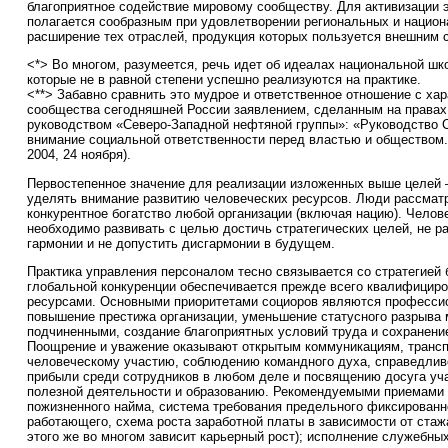
благоприятное содействие мировому сообществу. Для активизации 
полагается сообразным при удовлетворении региональных и национ
расширение тех отраслей, продукция которых пользуется внешним 
<*> Во многом, разумеется, речь идет об идеалах национальной ш
которые не в равной степени успешно реализуются на практике.
<**> Забавно сравнить это мудрое и ответственное отношение с ха
сообщества сегодняшней России заявлением, сделанным на правах 
руководством «Северо-Западной нефтяной группы»: «Руководство 
внимание социальной ответственности перед властью и обществом.
2004, 24 ноября).
Первостепенное значение для реализации изложенных выше целей 
уделять внимание развитию человеческих ресурсов. Люди рассматр
конкурентное богатство любой организации (включая нацию). Челов
необходимо развивать с целью достичь стратегических целей, не 
гармонии и не допустить дисгармонии в будущем.
Практика управления персоналом тесно связывается со стратегией 
глобальной конкуренции обеспечивается прежде всего квалифицир
ресурсами. Основными приоритетами социоров являются професси
повышение престижа организации, уменьшение статусного разрыва
подчиненными, создание благоприятных условий труда и сохранен
Поощрение и уважение оказывают открытым коммуникациям, трансп
человеческому участию, соблюдению командного духа, справедли
прибыли среди сотрудников в любом деле и посвящению досуга уч
полезной деятельности и образованию. Рекомендуемыми приемами
пожизненного найма, система требования предельного фиксированн
работающего, схема роста заработной платы в зависимости от стажа
этого же во многом зависит карьерный рост); исполнение служебны