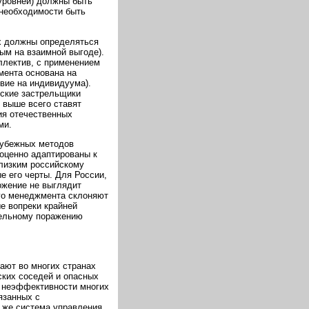
 уровней) должны быть
 необходимости быть
х должны определяться
ым на взаимной выгоде).
ллектив, с применением
мента основана на
вие на индивидуума).
йские застрельщики
 выше всего ставят
ия отечественных
ми.
рубежных методов
ноценно адаптированы к
близким российскому
е его черты. Для России,
ожение не выглядит
ого менеджмента склоняют
е вопреки крайней
тельному поражению
ают во многих странах
ских соседей и опасных
о неэффективности многих
язанных с
 же система управления,