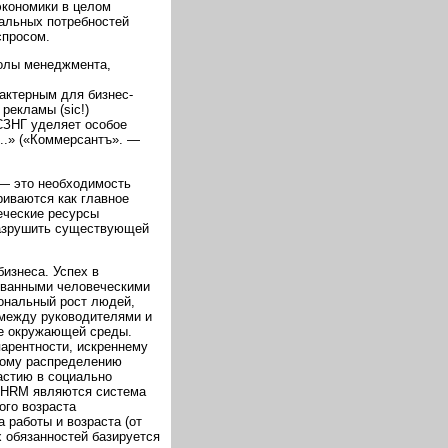
экономики в целом
альных потребностей
спросом.
колы менеджмента,
рактерным для бизнес-
рекламы (sic!)
СЗНГ уделяет особое
..» («Коммерсантъ». —
— это необходимость
иваются как главное
еческие ресурсы
разрушить существующей
бизнеса. Успех в
ованными человеческими
ональный рост людей,
 между руководителями и
ие окружающей среды.
арентности, искреннему
вому распределению
астию в социально
 HRM являются система
ого возраста
 работы и возраста (от
х обязанностей базируется