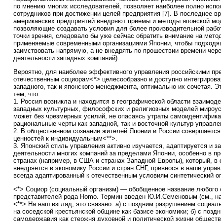
по мнению многих исследователей, позволяет наиболее полно испо
сотрудников при достижении целей предприятия [7]. В последнее в
американских предприятий внедряют приемы и методы японской мо
позволяющие создавать условия для более производительной рабо
точки зрения, следовало бы уже сейчас обратить внимание на мето
применяемые современными организациями Японии, чтобы подходящ
заимствовать напрямую, а не внедрять по прошествии времени чере
деятельности западных компаний).
Вероятно, для наиболее эффективного управления российскими пр
отечественным социорам<*> целесообразно и доступно интегрирова
западного, так и японского менеджмента, оптимально их сочетая. Э
тем, что:
1. Россия возникла и находится в географической области взаимод
западных культурных, философских и религиозных моделей мироус
может без чрезмерных усилий, не опасаясь утраты самоидентифика
рациональные черты как западной, так и восточной культур управле
2. В общественном сознании жителей Японии и России совершается
ценностей к индивидуальным<**>.
3. Японский стиль управления активно изучается, адаптируется и з
деятельности многих компаний за пределами Японии, особенно в 
странах (например, в США и странах Западной Европы), который, в 
внедряется в экономику России и стран СНГ, привнося в наши упра
всегда адаптированный к отечественным условиям синтетический 
<*> Социор (социальный организм) — обобщенное название любого
представителей рода Homo. Термин введен Ю.И.Семеновым (см., напр
<**> На наш взгляд, это связано: а) с поздним разрушением социал
на соседской крестьянской общине как базисе экономики; б) с позд
самодержавия как стержня духовной и политической жизни обществ