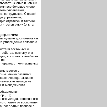
льзовать знания и навыки
ремя все большее число
дели управления,
ты сотрудников. С нашей
ды управления,
ие стратегии и тактики
з «третьи руки» (опыта
едприятиями
ть лучшие достижения как
то утверждение связано с
ействия восточных и
тройства, поэтому она
ции, воспринять наиболее
ния.
 переход от коллективных
аимствуется в
промышленно развитых
свою очередь, активно
вленческие методы не
опыт менеджмента.
 объединения
., [8]).
ьного уклада, основанного
ним отказом от восприятия
а; последний процесс в