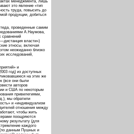
тактах менеджмента, лишь
ывают это явление «тип
ность труда, повысить до
емой продукции, добиться
стеда, проведенные самим
следованиями А.Наумова,
х сравнений
м—дистанция власти»)
ские этносы, включая
 этом неожиданно близко
ких исследований,
приятий» и
003 год) из доступных
бликовавшееся на этих же
к (все они были
овести авторов
сии и США по некоторым
зования привилегиями,
д.), мы обратили
ость» и «индивидуализм
одителей отношения между
аботают, чтобы жить
джерами поощряются
ному результату (для
стремление каждого
 (по данным Пушных и