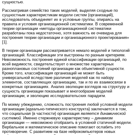
сущностью.
Рассматривая семейство таких моделей, выделяя сходные по
сущностным характеристикам модели систем (организаций),
исследователь объединяет их в условные группы, опираясь на
правила и условия организационной систематики. В современной
теории организации «методы организационной систематики
разработаны пока недостаточно, хотя важность ее очевидна для
построения теории организации и организационного проектирования»
[1].
В теории организации рассматривается немало моделей и типологий
организаций. Классификации эти выстроены по разным критериям.
Невозможность построения единой классификации организаций, по
всей видимости, свидетельствует о множестве характерных
разноплановых состояний организации как объективной сущности.
Кроме того, классификация организаций не может быть
универсальной вследствие различия моделей как по набору
элементов, составляющих организацию, так и по их взаимосвязи в
конкретных организациях. Анализ эволюции взглядов на структуру и
сущность организации показывает и многообразие моделей
организации, и эволюцию исследовательских парадигм.
По моему убеждению, сложность построения любой условной модели
организации (идеально-типического конструкта) заключается в том,
что социальная (в частности) организация
является динамической
системой.
Именно стержневую характеристику – динамизм
организации — невозможно отобразить в условной статичной модели.
Вербальное и математическое описание помогают ослабить это
противоречие. С развитием на базе нейрокомпьютеров новых