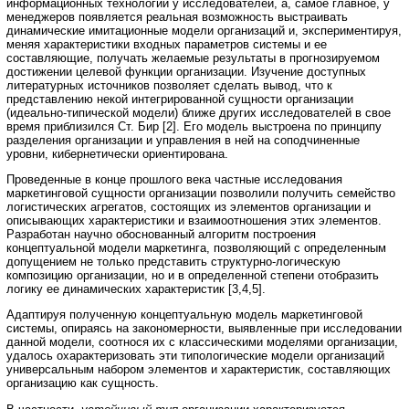
информационных технологий у исследователей, а, самое главное, у
менеджеров появляется реальная возможность выстраивать
динамические имитационные модели организаций и, экспериментируя,
меняя характеристики входных параметров системы и ее
составляющие, получать желаемые результаты в прогнозируемом
достижении целевой функции организации. Изучение доступных
литературных источников позволяет сделать вывод, что к
представлению некой интегрированной сущности организации
(идеально-типической модели) ближе других исследователей в свое
время приблизился Ст. Бир [2]. Его модель выстроена по принципу
разделения организации и управления в ней на соподчиненные
уровни, кибернетически ориентирована.
Проведенные в конце прошлого века частные исследования
маркетинговой сущности организации позволили получить семейство
логистических агрегатов, состоящих из элементов организации и
описывающих характеристики и взаимоотношения этих элементов.
Разработан научно обоснованный алгоритм построения
концептуальной модели маркетинга, позволяющий с определенным
допущением не только представить структурно-логическую
композицию организации, но и в определенной степени отобразить
логику ее динамических характеристик [3,4,5].
Адаптируя полученную концептуальную модель маркетинговой
системы, опираясь на закономерности, выявленные при исследовании
данной модели, соотнося их с классическими моделями организации,
удалось охарактеризовать эти типологические модели организаций
универсальным набором элементов и характеристик, составляющих
организацию как сущность.