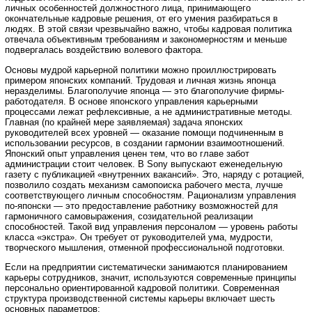
личных особенностей должностного лица, принимающего
окончательные кадровые решения, от его умения разбираться в
людях. В этой связи чрезвычайно важно, чтобы кадровая политика
отвечала объективным требованиям и закономерностям и меньше
подвергалась воздействию волевого фактора.
Основы мудрой карьерной политики можно проиллюстрировать
примером японских компаний. Трудовая и личная жизнь японца
неразделимы. Благополучие японца — это благополучие фирмы-
работодателя. В основе японского управления карьерными
процессами лежат рефлексивные, а не административные методы.
Главная (по крайней мере заявляемая) задача японских
руководителей всех уровней — оказание помощи подчиненным в
использовании ресурсов, в создании гармонии взаимоотношений.
Японский опыт управления ценен тем, что во главе забот
администрации стоит человек. В Sony выпускают еженедельную
газету с публикацией «внутренних вакансий». Это, наряду с ротацией,
позволило создать механизм самопоиска рабочего места, лучше
соответствующего личным способностям. Рационализм управления
по-японски — это предоставление работнику возможностей для
гармоничного самовыражения, созидательной реализации
способностей. Такой вид управления персоналом — уровень работы
класса «экстра». Он требует от руководителей ума, мудрости,
творческого мышления, отменной профессиональной подготовки.
Если на предприятии систематически занимаются планированием
карьеры сотрудников, значит, используются современные принципы
персонально ориентированной кадровой политики. Современная
структура производственной системы карьеры включает шесть
основных параметров: