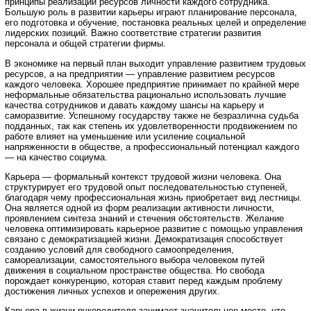
принципы реализации ресурсов личности каждого сотрудника.
Большую роль в развитии карьеры играют планирование персонала,
его подготовка и обучение, постановка реальных целей и определение
лидерских позиций. Важно соответствие стратегии развития
персонала и общей стратегии фирмы.
В экономике на первый план выходит управление развитием трудовых
ресурсов, а на предприятии — управление развитием ресурсов
каждого человека. Хорошее предприятие принимает по крайней мере
неформальные обязательства рационально использовать лучшие
качества сотрудников и давать каждому шансы на карьеру и
саморазвитие. Успешному государству также не безразлична судьба
подданных, так как степень их удовлетворенности продвижением по
работе влияет на уменьшение или усиление социальной
напряженности в обществе, а профессиональный потенциал каждого
— на качество социума.
Карьера — формальный контекст трудовой жизни человека. Она
структурирует его трудовой опыт последовательностью ступеней,
благодаря чему профессиональная жизнь приобретает вид лестницы.
Она является одной из форм реализации активности личности,
проявлением синтеза знаний и стечения обстоятельств. Желание
человека оптимизировать карьерное развитие с помощью управления
связано с демократизацией жизни. Демократизация способствует
созданию условий для свободного самоопределения,
самореализации, самостоятельного выбора человеком путей
движения в социальном пространстве общества. Но свобода
порождает конкуренцию, которая ставит перед каждым проблему
достижения личных успехов и опережения других.
Карьера в жизни руководителя занимает значительное место, что