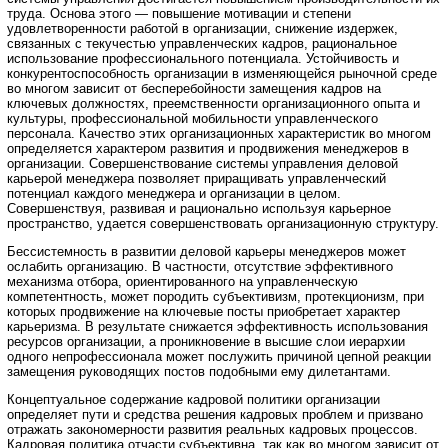
труда. Основа этого — повышение мотивации и степени
удовлетворенности работой в организации, снижение издержек,
связанных с текучестью управленческих кадров, рациональное
использование профессионального потенциала. Устойчивость и
конкурентоспособность организации в изменяющейся рыночной среде
во многом зависит от бесперебойности замещения кадров на
ключевых должностях, преемственности организационного опыта и
культуры, профессиональной мобильности управленческого
персонала. Качество этих организационных характеристик во многом
определяется характером развития и продвижения менеджеров в
организации. Совершенствование системы управления деловой
карьерой менеджера позволяет приращивать управленческий
потенциал каждого менеджера и организации в целом.
Совершенствуя, развивая и рационально используя карьерное
пространство, удается совершенствовать организационную структуру.
Бессистемность в развитии деловой карьеры менеджеров может
ослабить организацию. В частности, отсутствие эффективного
механизма отбора, ориентированного на управленческую
компетентность, может породить субъективизм, протекционизм, при
которых продвижение на ключевые посты приобретает характер
карьеризма. В результате снижается эффективность использования
ресурсов организации, а проникновение в высшие слои иерархии
одного непрофессионала может послужить причиной цепной реакции
замещения руководящих постов подобными ему дилетантами.
Концептуальное содержание кадровой политики организации
определяет пути и средства решения кадровых проблем и призвано
отражать закономерности развития реальных кадровых процессов.
Кадровая политика отчасти субъективна, так как во многом зависит от