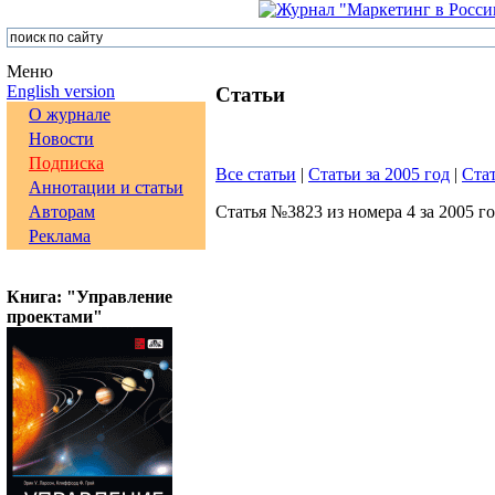
Меню
English version
Статьи
О журнале
Новости
Подписка
Все статьи
|
Статьи за 2005 год
|
Стат
Аннотации и статьи
Авторам
Статья №3823 из номера 4 за 2005 г
Реклама
Книга: "Управление
проектами"