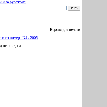
Версия для печати
ьи из номера N4 / 2005
од не найдена