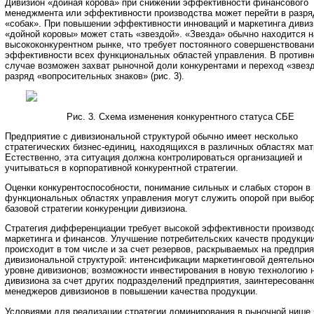
Дивизион «дойная корова» при снижении эффективности финансового
менеджмента или эффективности производства может перейти в разря
«собак». При повышении эффективности инноваций и маркетинга дивиз
«дойной коровы» может стать «звездой». «Звезда» обычно находится н
высококонкурентном рынке, что требует постоянного совершенствован
эффективности всех функциональных областей управления. В против
случае возможен захват рыночной доли конкурентами и переход «звез
разряд «вопросительных знаков» (рис. 3).
Рис. 3. Схема изменения конкурентного статуса СБЕ
Предприятие с дивизиональной структурой обычно имеет несколько
стратегических бизнес-единиц, находящихся в различных областях мат
Естественно, эта ситуация должна контролироваться организацией и
учитываться в корпоративной конкурентной стратегии.
Оценки конкурентоспособности, понимание сильных и слабых сторон в
функциональных областях управления могут служить опорой при выбо
базовой стратегии конкуренции дивизиона.
Стратегия дифференциации требует высокой эффективности производс
маркетинга и финансов. Улучшение потребительских качеств продукци
происходит в том числе и за счет резервов, раскрываемых на предприя
дивизиональной структурой: интенсификации маркетинговой деятельно
уровне дивизионов; возможности инвестирования в новую технологию 
дивизиона за счет других подразделений предприятия, заинтересованн
менеджеров дивизионов в повышении качества продукции.
Условиями для реализации стратегии доминирования в рыночной нише