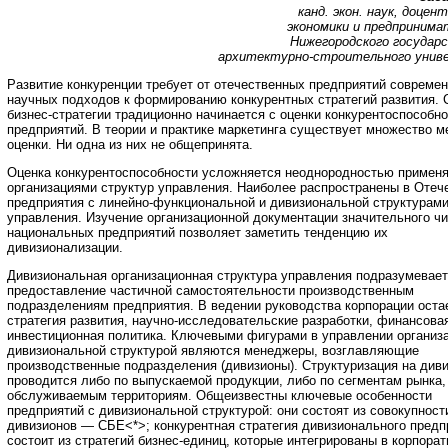
канд. экон. наук, доце
экономики и предприним
Нижегородского государ
архитектурно-строительного унив
Развитие конкуренции требует от отечественных предприятий совреме
научных подходов к формированию конкурентных стратегий развития. 
бизнес-стратегии традиционно начинается с оценки конкурентоспособн
предприятий. В теории и практике маркетинга существует множество м
оценки. Ни одна из них не общепринята.
Оценка конкурентоспособности усложняется неоднородностью примен
организациями структур управления. Наиболее распространены в Отеч
предприятия с линейно-функциональной и дивизиональной структурам
управления. Изучение организационной документации значительного ч
национальных предприятий позволяет заметить тенденцию их
дивизионализации.
Дивизиональная организационная структура управления подразумевает
предоставление частичной самостоятельности производственным
подразделениям предприятия. В ведении руководства корпорации оста
стратегия развития, научно-исследовательские разработки, финансова
инвестиционная политика. Ключевыми фигурами в управлении организ
дивизиональной структурой являются менеджеры, возглавляющие
производственные подразделения (дивизионы). Структуризация на див
проводится либо по выпускаемой продукции, либо по сегментам рынка,
обслуживаемым территориям. Общеизвестны ключевые особенности
предприятий с дивизиональной структурой: они состоят из совокупност
дивизионов — СБЕ<*>; конкурентная стратегия дивизионального предп
состоит из стратегий бизнес-единиц, которые интегрированы в корпора