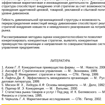
эффективная маркетинговая и инновационная деятельности. Дивизион
структура способствует внедрению этой стратегии за счет возможност
проведения адаптивной ценовой, товарной, рекламной и сбытовой поли
уровне дивизионов.
Гибкость дивизиональной организационной структуры и возможность
перераспределения инвестиций между дивизионами способствуют реа
стратегий внедрения новшеств и немедленного реагирования на потреб
рынка.
Рассматриваемая методика оценки конкурентоспособности позволяет
конкретизировать конкурентные стратегии, выявлять конкурентные
преимущества организации и направления по совершенствованию сис
управления предприятием.
ЛИТЕРАТУРА
1.
Азоев Г. Л.
Конкурентные преимущества фирмы. — М.: Новости, 200
2.
Ансофф И.
Стратегическое управление. — М.: Экономика, 1989.
3.
Дойль П.
Менеджмент: стратегия и тактика. — СПб.: Питер, 1999.
4.
Лафта Дж. К.
Эффективность менеджмента организации. — М.: Рус
деловая литература, 1999.
5.
Мескон М. Х., Хедоури А.Ф.
Основы менеджмента. — М.: Дело, 1992
6.
Портер М. Э.
Конкуренция. — М. : Вильямс, 2000.
7. Статистика рынка товаров и услуг / Под ред. И. К. Беляевского. — М
Финансы и статистика, 1995.
8.
Черчилль Г. А.
Маркетинговые исследования. — СПб.: Питер, 2002.