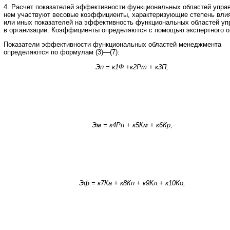
4. Расчет показателей эффективности функциональных областей упра
нем участвуют весовые коэффициенты, характеризующие степень влия
или иных показателей на эффективность функциональных областей уп
в организации. Коэффициенты определяются с помощью экспертного о
Показатели эффективности функциональных областей менеджмента
определяются по формулам (3)—(7):
Эп = к1Ф +к2Рт + к3П;
Эм = к4Рп + к5Км + к6Кр;
Эф = к7Ка + к8Кп + к9Кл + к10Ко;