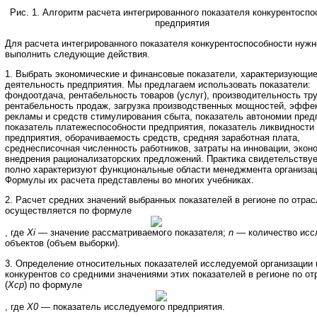
Рис. 1. Алгоритм расчета интегрированного показателя конкурентоспо
предприятия
Для расчета интегрированного показателя конкурентоспособности нужн
выполнить следующие действия.
1. Выбрать экономические и финансовые показатели, характеризующи
деятельность предприятия. Мы предлагаем использовать показатели:
фондоотдача, рентабельность товаров (услуг), производительность тр
рентабельность продаж, загрузка производственных мощностей, эффе
рекламы и средств стимулирования сбыта, показатель автономии пред
показатель платежеспособности предприятия, показатель ликвидности
предприятия, оборачиваемость средств, средняя заработная плата,
среднесписочная численность работников, затраты на инновации, экон
внедрения рационализаторских предложений. Практика свидетельствует
полно характеризуют функциональные области менеджмента организац
Формулы их расчета представлены во многих учебниках.
2. Расчет средних значений выбранных показателей в регионе по отрас
осуществляется по формуле
, где
Хi
— значение рассматриваемого показателя;
n
— количество исс
объектов (объем выборки).
3. Определение относительных показателей исследуемой организации 
конкурентов со средними значениями этих показателей в регионе по от
(
Хср
) по формуле
, где
Х0
— показатель исследуемого предприятия.