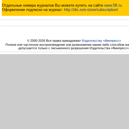
Отдельные номера журналов Вы можете купить на сайте
www.5B.ru
Оформление подписки на журнал:
http://dis.ru/e-store/subscription/
© 2000-2026 Все права принадлежат
Издательству «Финпресс»
Полное или частичное воспроизведение или размножение каким-либо способом м
допускается только с письменного разрешения Издательства «Финпресс»