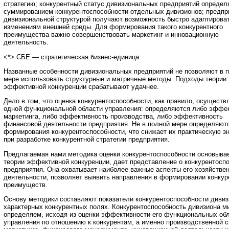
стратегию; конкурентный статус дивизиональных предприятий определ
суммированием конкурентоспособности отдельных дивизионов; предпр
дивизиональной структурой получают возможность быстро адаптироват
изменениям внешней среды. Для формирования такого конкурентного
преимущества важно совершенствовать маркетинг и инновационную
деятельность.
<*> СБЕ — стратегическая бизнес-единица
Названные особенности дивизиональных предприятий не позволяют в 
мере использовать структурные и матричные методы. Подходы теории
эффективной конкуренции срабатывают удачнее.
Дело в том, что оценка конкурентоспособности, как правило, осуществ
одной функциональной области управления: определяются либо эффе
маркетинга, либо эффективность производства, либо эффективность
финансовой деятельности предприятия. Не в полной мере определяют
формирования конкурентоспособности, что снижает их практическую з
при разработке конкурентной стратегии предприятия.
Предлагаемая нами методика оценки конкурентоспособности основыва
теории эффективной конкуренции, дает представление о конкурентосп
предприятия. Она охватывает наиболее важные аспекты его хозяйстве
деятельности, позволяет выявить направления в формировании конку
преимуществ.
Основу методики составляют показатели конкурентоспособности дивиз
характерных конкурентных полях. Конкурентоспособность дивизиона м
определяем, исходя из оценки эффективности его функциональных об
управления по отношению к конкурентам, а именно производственной 