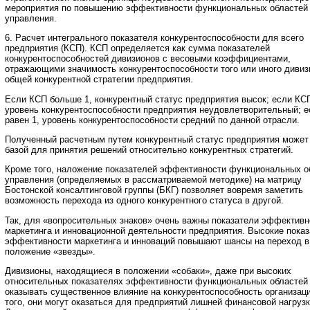
мероприятия по повышению эффективности функциональных областей
управления.
6. Расчет интегрального показателя конкурентоспособности для всего
предприятия (КСП). КСП определяется как сумма показателей
конкурентоспособностей дивизионов с весовыми коэффициентами,
отражающими значимость конкурентоспособности того или иного дивиз
общей конкурентной стратегии предприятия.
Если КСП больше 1, конкурентный статус предприятия высок; если КСП
уровень конкурентоспособности предприятия неудовлетворительный; 
равен 1, уровень конкурентоспособности средний по данной отрасли.
Полученный расчетным путем конкурентный статус предприятия может
базой для принятия решений относительно конкурентных стратегий.
Кроме того, наложение показателей эффективности функциональных о
управления (определяемых в рассматриваемой методике) на матрицу
Бостонской консалтинговой группы (БКГ) позволяет вовремя заметить
возможность перехода из одного конкурентного статуса в другой.
Так, для «вопросительных знаков» очень важны показатели эффективн
маркетинга и инновационной деятельности предприятия. Высокие пока
эффективности маркетинга и инноваций повышают шансы на переход в
положение «звезды».
Дивизионы, находящиеся в положении «собаки», даже при высоких
относительных показателях эффективности функциональных областей 
оказывать существенное влияние на конкурентоспособность организац
того, они могут оказаться для предприятий лишней финансовой нагрузк