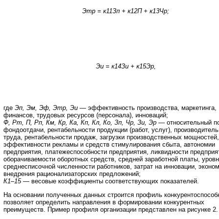
Этр = к11Зп + к12П + к13Чр;
Эи = к14Зи + к15Эр,
где
Эп, Эм, Эф, Этр, Эи
— эффективность производства, маркетинга,
финансов, трудовых ресурсов (персонала), инноваций;
Ф, Рт, П, Рп, Км, Кр, Ка, Кп, Кл, Ко, Зп, Чр, Зи, Эр
— относительный п
фондоотдачи, рентабельности продукции (работ, услуг), производител
труда, рентабельности продаж, загрузки производственных мощностей,
эффективности рекламы и средств стимулирования сбыта, автономии
предприятия, платежеспособности предприятия, ликвидности предприя
оборачиваемости оборотных средств, средней заработной платы, уров
среднесписочной численности работников, затрат на инновации, эконом
внедрения рационализаторских предложений;
К1–15
— весовые коэффициенты соответствующих показателей.
На основании полученных данных строится профиль конкурентоспособ
позволяет определить направления в формировании конкурентных
преимуществ. Пример профиля организации представлен на рисунке 2.