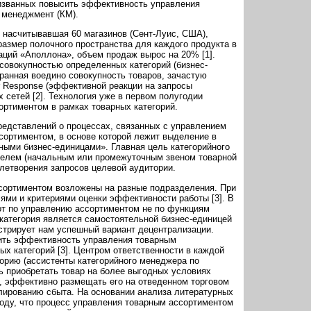
призванных повысить эффективность управления
 менеджмент (КМ).
, насчитывавшая 60 магазинов (Сент-Луис, США),
змер полочного пространства для каждого продукта в
аций «Аполлона», объем продаж вырос на 20% [1].
совокупностью определенных категорий (бизнес-
ранная воедино совокупность товаров, зачастую
r Response (эффективной реакции на запросы
 сетей [2]. Технология уже в первом полугодии
ортиментом в рамках товарных категорий.
редставлений о процессах, связанных с управлением
ортиментом, в основе которой лежит выделение в
ыми бизнес-единицами». Главная цель категорийного
елем (начальным или промежуточным звеном товарной
летворения запросов целевой аудитории.
ссортиментом возложены на разные подразделения. При
ями и критериями оценки эффективности работы [3]. В
от по управлению ассортиментом не по функциям
я категория является самостоятельной бизнес-единицей
нстрирует нам успешный вариант децентрализации.
ить эффективность управления товарным
ых категорий [3]. Центром ответственности в каждой
горию (ассистенты категорийного менеджера по
ть приобретать товар на более выгодных условиях
, эффективно размещать его на отведенном торговом
лированию сбыта. На основании анализа литературных
воду, что процесс управления товарным ассортиментом