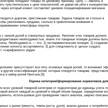
категорию попадают товары по ценовому признаку. Цель — завлечь и
ть чувствительных к цене покупателей, не давая им уйти к конкурентам
 через который клиент составляет ценовое позиционирование магазина
тводится дорогим, престижным товарам. Задача товаров не столько в
тобы увеличивать продажи, сколько в привлечении внимания и
гораживании» атмосферы покупок
 с низкой долей в совокупных продажах. Наличие этих товаров должно
продиктовано необходимостью, иначе эти товарные позиции должны быть
ены. Необходимость — это: 1) экспериментальная позиция; 2) создание
ления полноты ассортимента; 3) для спецклиента (с целью создать
т «сарафанного» радио
елениях присутствуют все пять основных видов ролей, то возникает эфф
 и другие классификации ролей, которые отводятся товарам, представл
са и набор ролей Нилсона [5].
Оценка категории/формирование нормативов для
з всех уровней товарной категории от подкатегории до единицы учета т
торый вносит каждый из уровней в общий объем продаж, определение во
рументы, используемые для проведения такого анализа, широко описан
нных о рынке (емкость, темпы роста, доля), анализ данных о потребител