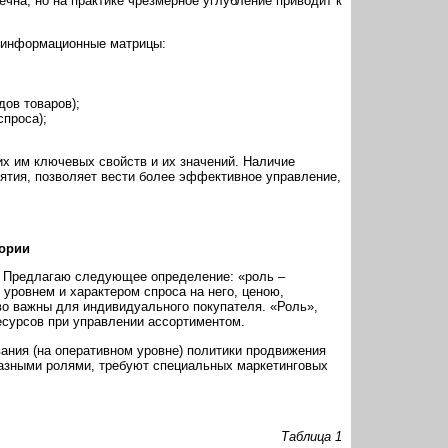
ечна, но на практике чрезмерное углубление приводит к
 информационные матрицы:
ов товаров);
проса);
х им ключевых свойств и их значений. Наличие
ятия, позволяет вести более эффективное управление,
гории
». Предлагаю следующее определение: «роль –
уровнем и характером спроса на него, ценою,
во важны для индивидуального покупателя. «Роль»,
ресурсов при управлении ассортиментом.
ания (на оперативном уровне) политики продвижения
разными ролями, требуют специальных маркетинговых
Таблица 1