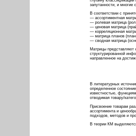
глубину классификации (
запутанности, и многие 
В соответствии с приня
— ассортиментная матри
— ролевая матрица (рол
— ценовая матрица (прай
— корреляционная матри
— матрица планов (план
— сводная матрица (осно
Матрицы представляют с
структурированной инфо
направленное на достиж
В литературных источни
определенное состояние
известностью, функциям
отводимая товару/катего
Присвоение товарам раз
ассортимента и ценообр
подходов, методов и пр
В теории КМ выделяются