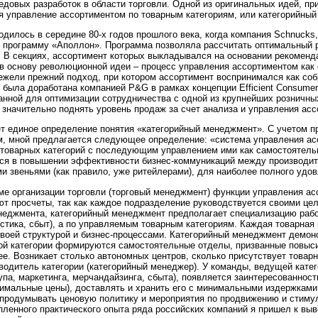
редовых разработок в области торговли. Одной из оригинальных идей, 
я управление ассортиментом по товарным категориям, или категорийный
дилось в середине 80-х годов прошлого века, когда компания Schnucks
программу «Аполлон». Программа позволяла рассчитать оптимальный ра
. В секциях, ассортимент которых выкладывался на основании рекоменд
 в основу революционной идеи – процесс управления ассортиментом как 
ежели прежний подход, при котором ассортимент воспринимался как соб
 была доработана компанией P&G в рамках концепции Efficient Consume
анной для оптимизации сотрудничества с одной из крупнейших розничных
 значительно поднять уровень продаж за счет анализа и управления асс
ет единое определение понятия «категорийный менеджмент». С учетом п
, мной предлагается следующее определение: «система управления асс
 товарных категорий с последующим управлением ими как самостоятельн
ся в повышении эффективности бизнес-коммуникаций между производит
и звеньями (как правило, уже ритейлерами), для наиболее полного удов
ме организации торговли (торговый менеджмент) функции управления а
ют просчеты, так как каждое подразделение руководствуется своими цел
енеджмента, категорийный менеджмент предполагает специализацию раб
гистика, сбыт), а по управляемым товарным категориям. Каждая товарна
 своей структурой и бизнес-процессами. Категорийный менеджмент демо
ой категории формируются самостоятельные отделы, призванные повыс
е. Возникает столько автономных центров, сколько присутствует товарн
водитель категории (категорийный менеджер). У команды, ведущей кате
упа, маркетинга, мерчандайзинга, сбыта), появляется заинтересованнос
нимальные цены), доставлять и хранить его с минимальными издержками
 продумывать ценовую политику и мероприятия по продвижению и стиму
опленного практического опыта ряда российских компаний я пришел к вы