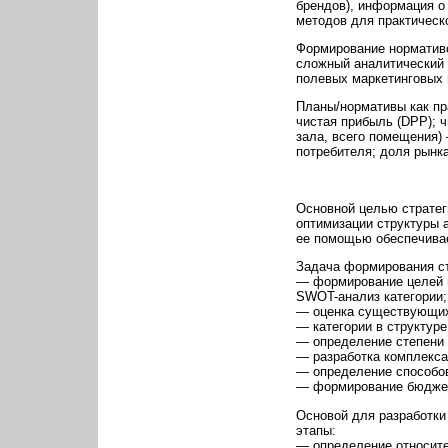
брендов), информация о 
методов для практическ
Формирование нормативо
сложный аналитический 
полевых маркетинговых 
Планы/нормативы как пр
чистая прибыль (DPP); ч
зала, всего помещения) 
потребителя; доля рынка
Основной целью стратег
оптимизации структуры а
ее помощью обеспечивае
Задача формирования ст
— формирование целей и
SWOT-анализ категории;
— оценка существующих 
— категории в структуре
— определение степени 
— разработка комплекса
— определение способов
— формирование бюджета
Основой для разработки
этапы:
— определение относител