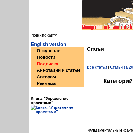
English version
Статьи
О журнале
Новости
Подписка
Все статьи
|
Статьи за 20
Аннотации и статьи
Авторам
Категорий
Реклама
Книга: "Управление
проектами"
Фундаментальным факто