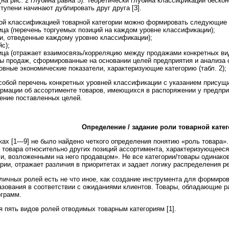
на рис. 2 глубина равна 5). Теоретически глубина классификации бескон
ступени начинают дублировать друг друга [3].
той классификацией товарной категории можно формировать следующие
ца (перечень торгуемых позиций на каждом уровне классификации);
и, отведенные каждому уровню классификации);
с);
ца (отражает взаимосвязь/корреляцию между продажами конкретных вид
ы продаж, сформированные на основании целей предприятия и анализа с
вные экономические показатели, характеризующие категорию (табл. 2);
обой перечень конкретных уровней классификации с указанием присущи
рмации об ассортименте товаров, имеющихся в распоряжении у предпри
ение поставленных целей.
Определение / задание роли товарной кате
ках [1—9] не было найдено четкого определения понятию «роль товара
 товара относительно других позиций ассортимента, характеризующееся 
и, возложенными на него продавцом». Не все категории/товары одинако
рии, отражает различия в приоритетах и задает логику распределения 
личных ролей есть не что иное, как создание инструмента для формиров
азования в соответствии с ожиданиями клиентов. Товары, обладающие 
ограмм.
 пять видов ролей отводимых товарным категориям [1].