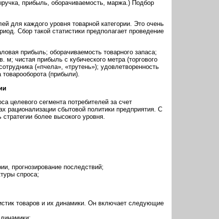
ыручка, прибыль, оборачиваемость, маржа.) Подбор
й для каждого уровня товарной категории. Это очень
риод. Сбор такой статистики предполагает проведение
аловая прибыль; оборачиваемость товарного запаса;
. м; чистая прибыль с кубического метра (торгового
сотрудника («пчела», «трутень»); удовлетворенность
 товарооборота (прибыли).
ии
са целевого сегмента потребителей за счет
нах рационализации сбытовой политики предприятия. С
стратегии более высокого уровня.
ии, прогнозирование последствий;
туры спроса;
ристик товаров и их динамики. Он включает следующие
 динамики;