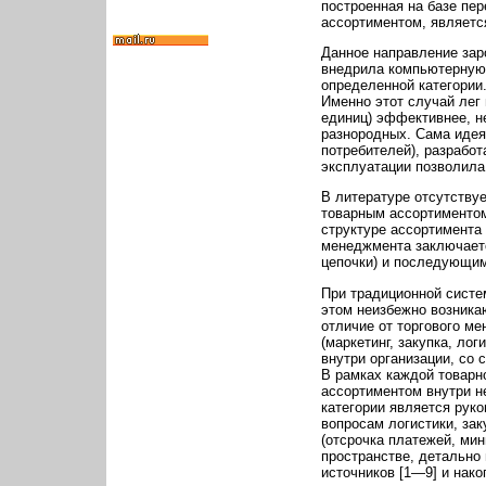
построенная на базе пе
ассортиментом, являетс
Данное направление заро
внедрила компьютерную 
определенной категории
Именно этот случай лег
единиц) эффективнее, н
разнородных. Сама идея
потребителей), разработ
эксплуатации позволила
В литературе отсутству
товарным ассортиментом
структуре ассортимента
менеджмента заключает
цепочки) и последующим
При традиционной систе
этом неизбежно возника
отличие от торгового м
(маркетинг, закупка, ло
внутри организации, со
В рамках каждой товарн
ассортиментом внутри не
категории является руко
вопросам логистики, зак
(отсрочка платежей, ми
пространстве, детально
источников [1—9] и нак