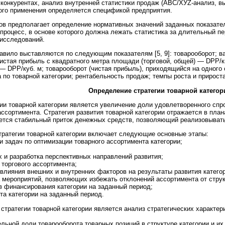
конкурентах, анализ внутренней статистики продаж (АВС/ХУZ-анализ, в
ого применения определяется спецификой предприятия.
в предполагает определение нормативных значений заданных показателе
процесс, в основе которого должна лежать статистика за длительный пе
исследований.
авило выставляются по следующим показателям [5, 9]: товарооборот; в
истая прибыль с квадратного метра площади (торговой, общей) — DPP/кв
— DPP/куб. м; товарооборот (чистая прибыль), приходящийся на одного 
 по товарной категории; рентабельность продаж; темпы роста и прироста
Определение стратегии товарной категор
ии товарной категории является увеличение доли удовлетворенного спро
ссортимента. Стратегия развития товарной категории отражается в пла
тся стабильный приток денежных средств, позволяющий реализовывать 
ратегии товарной категории включает следующие основные этапы:
 задач по оптимизации товарного ассортимента категории;
и разработка перспективных направлений развития;
 торгового ассортимента;
влияния внешних и внутренних факторов на результаты развития категор
 мероприятий, позволяющих избежать отклонений ассортимента от струк
 финансирования категории на заданный период;
 категории на заданный период.
 стратегии товарной категории является анализ стратегических характе
ьной доли товарооборота товарных позиций в структуре категории и их