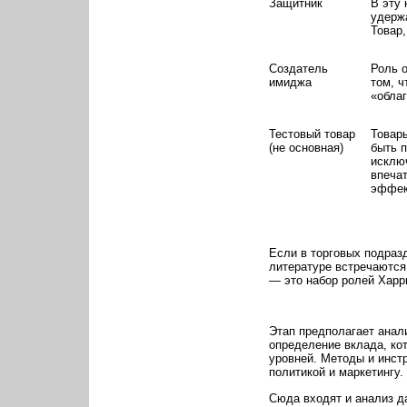
Защитник
В эту 
удержа
Товар,
Создатель
Роль о
имиджа
том, ч
«обла
Тестовый товар
Товары
(не основная)
быть 
исключ
впечат
эффек
Если в торговых подразд
литературе встречаются
— это набор ролей Харри
Этап предполагает анали
определение вклада, ко
уровней. Методы и инст
политикой и маркетингу.
Сюда входят и анализ да