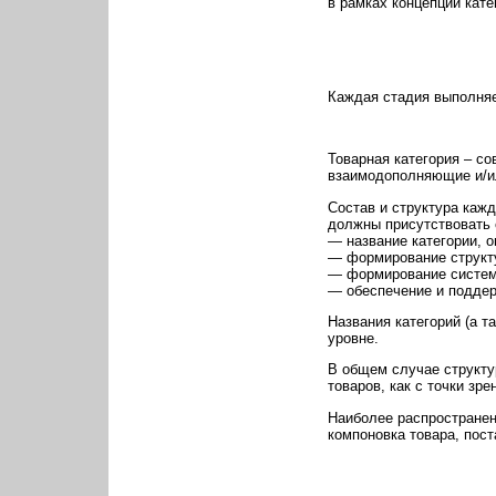
в рамках концепции кат
Каждая стадия выполняе
Товарная категория – со
взаимодополняющие и/ил
Состав и структура кажд
должны присутствовать 
— название категории, 
— формирование структур
— формирование систем
— обеспечение и поддер
Названия категорий (а 
уровне.
В общем случае структу
товаров, как с точки зр
Наиболее распространен
компоновка товара, пост