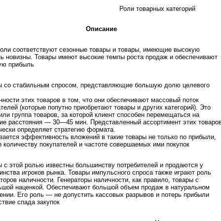
Роли товарных категорий
Описание
роли соответствуют сезонные товары и товары, имеющие высокую
нь новизны. Товары имеют высокие темпы роста продаж и обеспечивают
ую прибыль
ы со стабильным спросом, представляющие большую долю целевого
ности этих товаров в том, что они обеспечивают массовый поток
телей (которые попутно приобретают товары и других категорий). Это
или группа товаров, за которой клиент способен перемещаться на
ие расстояния — 30—45 мин. Представленный ассортимент этих товаро
чески определяет стратегию формата.
ается эффективность вложений в такие товары не только по прибыли,
о количеству покупателей и частоте совершаемых ими покупок
 с этой ролью известны большинству потребителей и продаются у
нства игроков рынка. Товары импульсного спроса также играют роль
торов наличности. Генераторы наличности, как правило, товары с
ьшой наценкой. Обеспечивают большой объем продаж в натуральном
нии. Его роль — не допустить кассовых разрывов и потерь прибыли
твие спада закупок