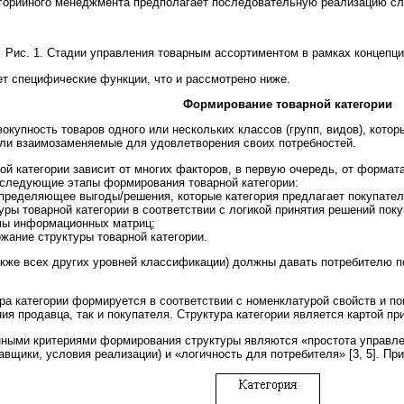
егорийного менеджмента предполагает последовательную реализацию с
Рис. 1. Стадии управления товарным ассортиментом в рамках концепц
т специфические функции, что и рассмотрено ниже.
Формирование товарной категории
вокупность товаров одного или нескольких классов (групп, видов), кот
и взаимозаменяемые для удовлетворения своих потребностей.
ой категории зависит от многих факторов, в первую очередь, от формат
следующие этапы формирования товарной категории:
определяющее выгоды/решения, которые категория предлагает покупате
ы товарной категории в соответствии с логикой принятия решений поку
ы информационных матриц;
жание структуры товарной категории.
также всех других уровней классификации) должны давать потребителю 
ра категории формируется в соответствии с номенклатурой свойств и по
ения продавца, так и покупателя. Структура категории является картой п
ными критериями формирования структуры являются «простота управлен
авщики, условия реализации) и «логичность для потребителя» [3, 5]. При