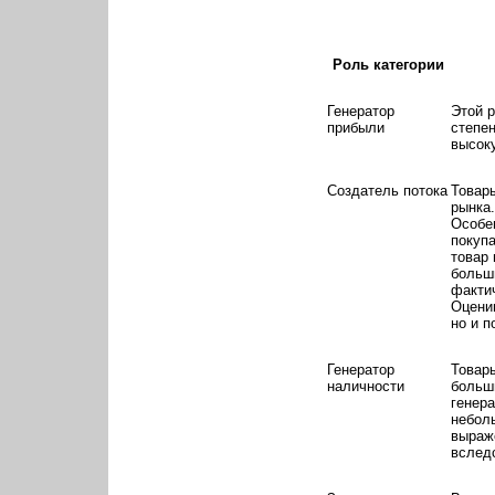
Роль категории
Генератор
Этой 
прибыли
степе
высок
Создатель потока
Товар
рынка.
Особен
покупа
товар 
больш
факти
Оценив
но и п
Генератор
Товары
наличности
больши
генера
небол
выраже
вследс