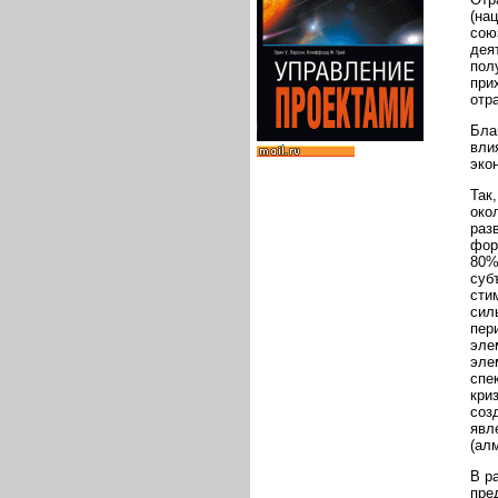
(на
сою
дея
пол
при
отр
Бла
вли
эко
Так
око
раз
фор
80%
суб
сти
сил
пер
эле
эле
спе
кри
соз
явл
(ал
В р
пре