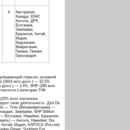
9
Австралия,
Канада, ЮАР,
Ангола, ДРК,
Ботсвана,
Зимбабве,
Бразилия, Китай,
Индия,
Индонезия,
Мавритания,
Гвиана, Гвинея,
Гренландия
одобывающей отрасли, основной
s (2924 млн долл.) — 32,5%
н долл.) — 3,4%, BHP (280 млн
относятся к категории ТНК.
 (20% всех изученных
ирует свою деятельность. Для De
io — Tinto (Великобритания) —
ландия, Зимбабве; BHP Billiton
 — Ботсвана, Намибия, Бразилия;
раиль) — Ангола, Намибия; Dia
 — Китай, Индия; АЛРОСА (Россия)
ерра-Леоне; Southern Era