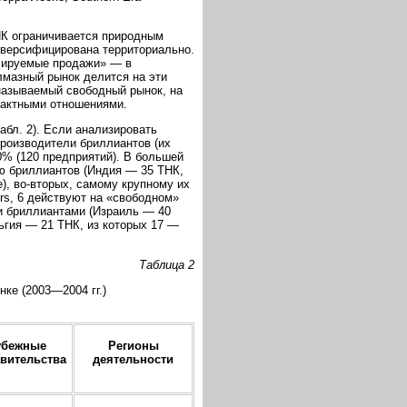
НК ограничивается природным
иверсифицирована территориально.
лируемые продажи» — в
лмазный рынок делится на эти
называемый свободный рынок, на
рактными отношениями.
бл. 2). Если анализировать
роизводители бриллиантов (их
0% (120 предприятий). В большей
ю бриллиантов (Индия — 35 ТНК,
), во-вторых, самому крупному их
rs, 6 действуют на «свободном»
 и бриллиантами (Израиль — 40
ьгия — 21 ТНК, из которых 17 —
Таблица 2
ке (2003—2004 гг.)
убежные
Регионы
вительства
деятельности