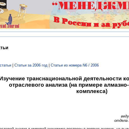
атьи
статьи
|
Статьи за 2006 год
|
Статьи из номера N6 / 2006
Изучение транснациональной деятельности ко
отраслевого анализа (на примере алмазно
комплекса)
веду
отдела
аслевой анализ в мировой экономике построен в первую очередь на вы