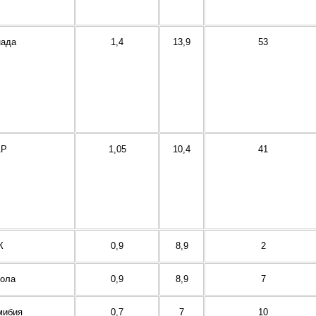
нада
1,4
13,9
53
Р
1,05
10,4
41
К
0,9
8,9
2
гола
0,9
8,9
7
мибия
0,7
7
10