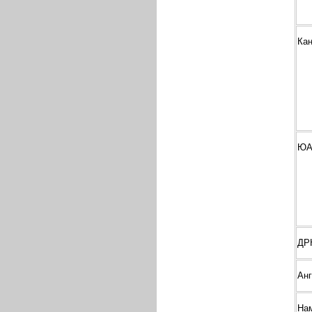
Ка
ЮА
ДР
Ан
На