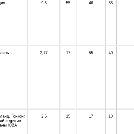
дия
9,3
55
46
35
раиль
2,77
17
55
40
ланд, Гонконг,
2,5
15
17
10
ай и другие
раны ЮВА