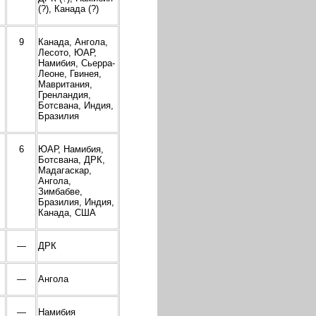
(?), Канада (?)
9
Канада, Ангола,
Лесото, ЮАР,
Намибия, Сьерра-
Леоне, Гвинея,
Мавритания,
Гренландия,
Ботсвана, Индия,
Бразилия
6
ЮАР, Намибия,
Ботсвана, ДРК,
Мадагаскар,
Ангола,
Зимбабве,
Бразилия, Индия,
Канада, США
—
ДРК
—
Ангола
—
Намибия