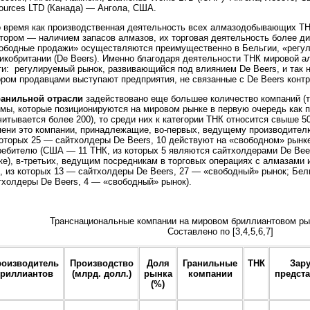
ources LTD (Канада) — Ангола, США.
о время как производственная деятельность всех алмазодобывающих Т
тором — наличием запасов алмазов, их торговая деятельность более д
ободные продажи» осуществляются преимущественно в Бельгии, «регу
икобритании (De Beers). Именно благодаря деятельности ТНК мировой а
ти: регулируемый рынок, развивающийся под влиянием De Beers, и так 
ором продавцами выступают предприятия, не связанные с De Beers конт
ранильной отрасли
задействовано еще большее количество компаний (та
мы, которые позиционируются на мировом рынке в первую очередь как п
читывается более 200), то среди них к категории ТНК относится свыше 5
пени это компании, принадлежащие, во-первых, ведущему производител
которых 25 — сайтхолдеры De Beers, 10 действуют на «свободном» рынке
ребителю (США — 11 ТНК, из которых 5 являются сайтхолдерами De Bee
ке), в-третьих, ведущим посредникам в торговых операциях с алмазами
, из которых 13 — сайтхолдеры De Beers, 27 — «свободный» рынок; Бел
тхолдеры De Beers, 4 — «свободный» рынок).
Транснациональные компании на мировом бриллиантовом рын
Составлено по [3,4,5,6,7]
оизводитель
Производство
Доля
Гранильные
ТНК
Зар
риллиантов
(млрд. долл.)
рынка
компании
предста
(%)