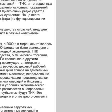
 компаний — ТНК; интеграционных
еделения основных показателей
 Однако очень редко удается
ых субъектах. Чаще всего
 (стран) в функционировании
ольшинства отраслей, ведущее
тают в режиме «открытой»
), в 2000 г. в мире насчитывалось
000 филиалов было размещено в
еходной экономикой. ТНК
дства, 50% мировой торговли,
 По сравнению с другими
д преимуществ, которые и
х ресурсов, дешевой рабочей
ный цикл товара на длительный
номики масштаба; использование
версификации производства как
ютных операций и биржевых
а в условиях экономического
а развивается в направлении
 субъектом будут ТНК. Это
аждого его товарного сегмента
о наличию зарубежных
в иностранных операций в