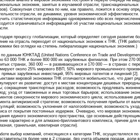
циональных экономик, занятых в изучаемой отрасли; транснациональных
зов). Совокупная статистика по ним, как правило, ложится в основу опр
тельности отрасли, ее динамики, уровня экономической эффективности.
учить статистическую информацию одновременно обо всех перечисленн
ходится ограничиваться информацией об участии национальных экономик
асли.
годаря процессу глобализации, который определяет сегодня развитие б
яние на отрасль переходит от национальных экономик к ТНК. (ТНК рабо
номики без оглядки на степень либерализации национальных экономик.)
, по данным ЮНКТАД (United Nations Conference on Trade and Development
ло 63 000 ТНК и более 800 000 их зарубежных филиалов. При этом 270 
витых странах, 360 000 — в развивающихся и 170 000 — в странах с пер
мируют около 25% мирового ВВП, 50% мирового промышленного произво
 прямых зарубежных инвестиций, 95% мировых патентов и лицензий [2].
ъектами мировой экономики ТНК отличаются мобильностью, что дает ря
мулируют их развитие: доступ к местам концентрации дешевых природны
ы; сокращение транспортных расходов; возможность продлевать жизнен
иод; уход от таможенных и иных торговых барьеров; использование эко
ментов синхронности мирового экономического цикла; использование ди
мента антикризисной стратегии; возможность получения прибыли от вал
куляций; возможность уклонения от налогообложения; возможность уход
зиса от покрытия постоянных издержек. Очевидно, что мировая экономик
дания единого экономического пространства, где основным действующим
ение характерно и для алмазно-бриллиантового комплекса, причем для к
мазная, гранильная, ювелирная отрасли).
аботе выбор компаний, относящихся к категории ТНК, осуществлялся п
дставительств более чем в 2 странах, без учета объемов продаж, доли 