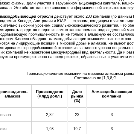
дажах фирмы, доли участия в зарубежном акционерном капитале, нацио
сонала. Это обстоятельство связано с информационной закрытостью изу
лмазодобывающей отрасли
действует около 200 компаний (по данным 
надлежит Канаде, Австралии и ЮАР — странам, входящим в число лид
осительно высоким уровнем социально-экономического развития, что об
естировать средства в одно из самых капиталоемких подразделений ми
нодобывающую промышленность (и не только в алмазную ее составляю
актером бизнеса обладают алмазодобывающие компании этих же стран. 
мотря на лидирующие позиции в мировой добыче алмазов, не имеют дос
естирования горнодобывающей отрасли из-за низкого уровня социально-
 их компаний не характерен международный вид деятельности. Да и раз
ируется преимущественно на предприятиях, образованных с участием инос
Транснациональные компании на мировом алмазном рынке 
Составлено по [1,3,8,9]
роизводитель
Производство
Доля
Алмазодобывающие
алмазов
(млрд долл.)
рынка
компании
(%)
тсвана
2,32
23
3
ссия
1,98
19,7
3