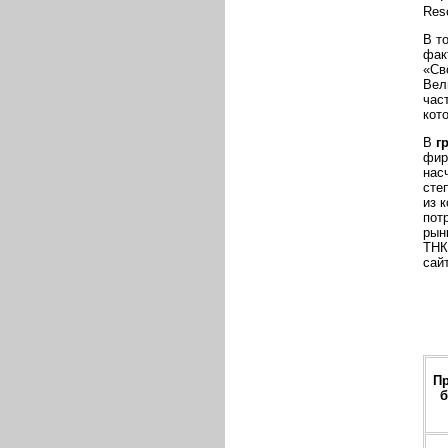
Res
В т
фак
«Св
Вел
час
кот
В
г
фир
нас
сте
из 
пот
рын
ТНК
сай
Пр
б