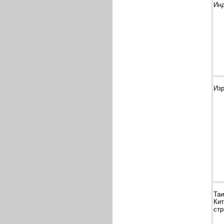
Ин
Из
Таи
Кит
ст