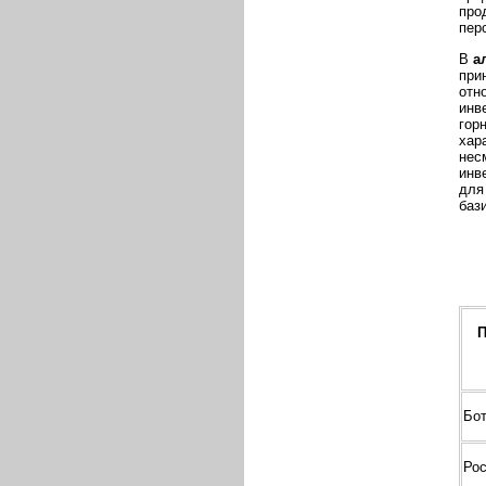
про
пер
В
а
при
отн
инв
гор
хар
нес
инв
для
баз
П
Бо
Ро