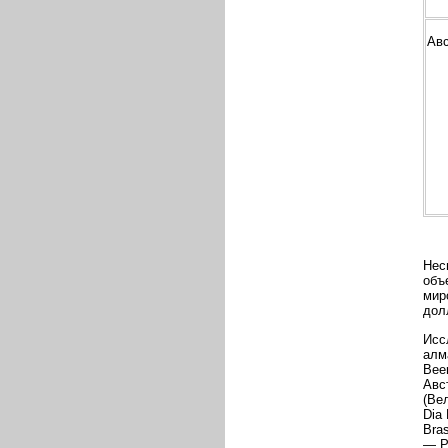
Ав
Нес
объ
мир
дол
Исс
алм
Bee
Авс
(Ве
Dia
Bra
— Р