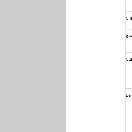
СН
ЮА
СШ
Бе