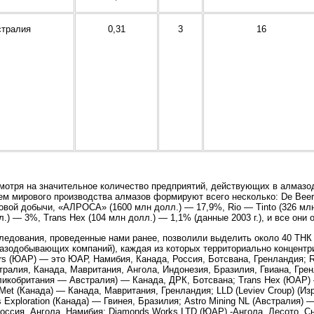
стралия
0,31
3
16
мотря на значительное количество предприятий, действующих в алмаз
ем мирового производства алмазов формируют всего несколько: De Beer
овой добычи, «АЛРОСА» (1600 млн долл.) — 17,9%, Rio — Tinto (326 мл
л.) — 3%, Trans Hex (104 млн долл.) — 1,1% (данные 2003 г.), и все они 
ледования, проведенные нами ранее, позволили выделить около 40 ТНК
азодобывающих компаний), каждая из которых территориально концентр
rs (ЮАР) — это ЮАР, Намибия, Канада, Россия, Ботсвана, Гренландия; R
тралия, Канада, Мавритания, Ангола, Индонезия, Бразилия, Гвиана, Грен
ликобритания — Австралия) — Канада, ДРК, Ботсвана; Trans Hex (ЮАР)
 Met (Канада) — Канада, Мавритания, Гренландия; LLD (Leviev Croup) (Из
s Exploration (Канада) — Гвинея, Бразилия; Astro Mining NL (Австралия)
оссия, Ангола, Намибия; Diamonds Works LTD (ЮАР) -Ангола, Лесото, Сь