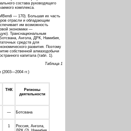
нального состава руководящего
чаемого комплекса.
MBendi — 170). Большая их часть
еров отрасли и обладающим
еспечивает им возможность
ровой экономики —
щую). Транснациональным
Ботсвана, Ангола, ДРК, Намибия,
таточных средств для
экономического развития. Поэтому
витие собственной алмазодобычи
транного капитала (табл. 1).
Таблица 1
(2003—2004 гг.)
ТНК
Регионы
деятельности
—
Ботсвана
1
Россия, Ангола,
ДРК (?), Намибия