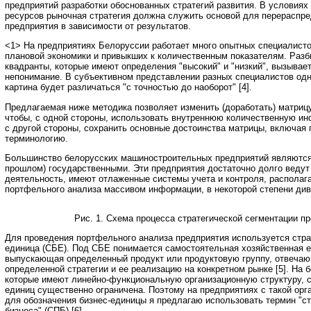
предприятий разработки обоснованных стратегий развития. В условиях
ресурсов рыночная стратегия должна служить основой для перераспр
предприятия в зависимости от результатов.
<1> На предприятиях Белоруссии работает много опытных специалист
плановой экономики и привыкших к количественным показателям. Разб
квадранты, которые имеют определения "высокий" и "низкий", вызывает
непонимание. В субъективном представлении разных специалистов одн
картина будет различаться "с точностью до наоборот" [4].
Предлагаемая ниже методика позволяет изменить (доработать) матриц
чтобы, с одной стороны, использовать внутреннюю количественную и
с другой стороны, сохранить основные достоинства матрицы, включая
терминологию.
Большинство белорусских машиностроительных предприятий являются
прошлом) государственными. Эти предприятия достаточно долго ведут
деятельность, имеют отлаженные системы учета и контроля, располаг
портфельного анализа массивом информации, в некоторой степени ди
Рис. 1. Схема процесса стратегической сегментации п
Для проведения портфельного анализа предприятия используется стра
единица (СБЕ). Под СБЕ понимается самостоятельная хозяйственная е
выпускающая определенный продукт или продуктовую группу, отвеча
определенной стратегии и ее реализацию на конкретном рынке [5]. На 
которые имеют линейно-функциональную организационную структуру, с
единиц существенно ограничена. Поэтому на предприятиях с такой орг
для обозначения бизнес-единицы я предлагаю использовать термин "ст
бизнеса" (СПБ) [6].