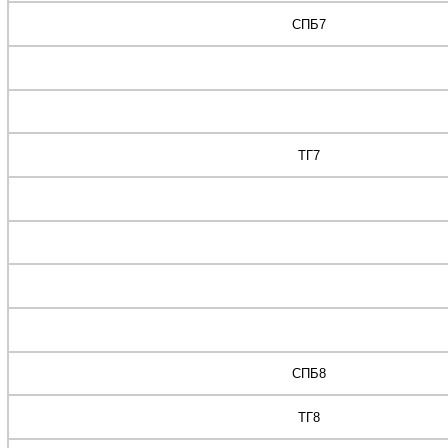
СПБ7
ТГ7
СПБ8
ТГ8