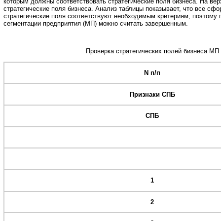
которым должны соответствовать стратегические поля бизнеса. На вер
стратегические поля бизнеса. Анализ таблицы показывает, что все сф
стратегические поля соответствуют необходимым критериям, поэтому 
сегментации предприятия (МП) можно считать завершенным.
Проверка стратегических полей бизнеса МП
N п/п
Признаки СПБ
СПБ
1
2