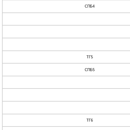
СПБ4
ТГ5
СПБ5
ТГ6