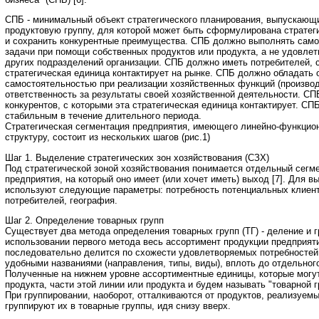
СПБ - минимальный объект стратегического планирования, выпускающ
продуктовую группу, для которой может быть сформулирована стратег
и сохранить конкурентные преимущества. СПБ должно выполнять сам
задачи при помощи собственных продуктов или продукта, а не удовлет
других подразделений организации. СПБ должно иметь потребителей, 
стратегическая единица контактирует на рынке. СПБ должно обладать 
самостоятельностью при реализации хозяйственных функций (производ
ответственность за результаты своей хозяйственной деятельности. С
конкурентов, с которыми эта стратегическая единица контактирует. СП
стабильным в течение длительного периода.
Стратегическая сегментация предприятия, имеющего линейно-функцио
структуру, состоит из нескольких шагов (рис.1)
Шаг 1. Выделение стратегических зон хозяйствования (СЗХ)
Под стратегической зоной хозяйствования понимается отдельный сегм
предприятия, на который оно имеет (или хочет иметь) выход [7]. Для 
используют следующие параметры: потребность потенциальных клиенто
потребителей, география.
Шаг 2. Определение товарных групп
Существует два метода определения товарных групп (ТГ) - деление и г
использовании первого метода весь ассортимент продукции предприят
последовательно делится по схожести удовлетворяемых потребностей
удобными названиями (направления, типы, виды), вплоть до отдельного
Полученные на нижнем уровне ассортиментные единицы, которые могут
продукта, части этой линии или продукта и будем называть "товарной гр
При группировании, наоборот, отталкиваются от продуктов, реализуем
группируют их в товарные группы, идя снизу вверх.