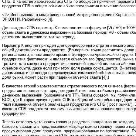
СПБ. В качестве характеристики СПБ по абсциссе применим параметр 
продуктов СПБ в общем объеме сбыта предприятия в течение базового
<2> Использовал в модифицированной матрице специалист Харьковско
ЭРКОН И. Рыбальченко [4].
Для каждого СПБ параметр К вычисляется по формуле [Vi / V0] x 100%,
объем сбыта в денежном выражении за базовый период; V0 - объем сбы
денежном выражении за тот же период.
Параметр К вполне пригоден для среднесрочного стратегического ана
общей деятельности предприятия. (Во-первых, точно рассчитать долю 
регионального, в настоящее время в Белоруссии чрезвычайно трудно. 
предприятия фактически и является объемом его (предприятия) рынка 
третьих, для каждого предприятия ключевой задачей является абсолю
объемов сбыта, даже если при этом доля рынка сокращается. В-четвер
динамичных и не всегда предсказуемых изменений объемов рынка возм
доля рынка может расти при падении объемов сбыта [4].)
В качестве второй характеристики стратегического поля бизнеса (верт
предлагаю использовать среднегодовой темп роста объема реализации 
денежном выражении (обозначим его ТР). Таким образом, мы получил
BCG, где К характеризует долю СПБ в общем объеме сбыта предприятия
темп изменения объема реализации продуктов i-го СПБ ("рост рынка").
каждого СПБ поддаются точному вычислению на основании данных о р
предприятия.
Теперь осталось установить границы разделов квадрантов по каждому 
базового варианта в предложенной матрице можно границу первого пар
просуммировав доли продуктов, проранжированные по возрастанию. Г
проводится по значению доли СПБ, на котором сумма долей превысит 