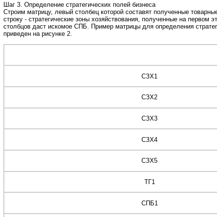
Шаг 3. Определение стратегических полей бизнеса
Строим матрицу, левый столбец которой составят полученные товарны
строку - стратегические зоны хозяйствования, полученные на первом э
столбцов даст искомое СПБ. Пример матрицы для определения стратег
приведен на рисунке 2.
СЗХ1
СЗХ2
СЗХ3
СЗХ4
СЗХ5
ТГ1
СПБ1