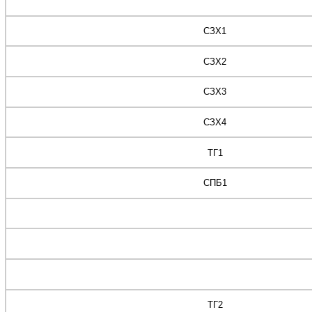
СЗХ1
СЗХ2
СЗХ3
СЗХ4
ТГ1
СПБ1
ТГ2