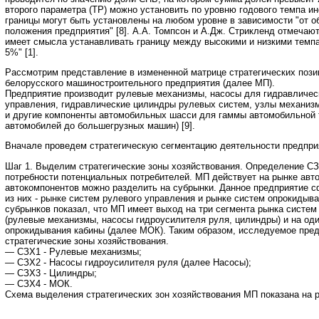
второго параметра (ТР) можно установить по уровню годового темпа и
границы могут быть установлены на любом уровне в зависимости "от о
положения предприятия" [8]. А.А. Томпсон и А.Дж. Стрикленд отмечают,
имеет смысла устанавливать границу между высокими и низкими темпа
5%" [1].
Рассмотрим представление в измененной матрице стратегических поз
белорусского машиностроительного предприятия (далее МП).
Предприятие производит рулевые механизмы, насосы для гидравличес
управления, гидравлические цилиндры рулевых систем, узлы механиз
и другие компоненты автомобильных шасси для гаммы автомобильной т
автомобилей до большегрузных машин) [9].
Вначале проведем стратегическую сегментацию деятельности предпри
Шаг 1. Выделим стратегические зоны хозяйствования. Определение С
потребности потенциальных потребителей. МП действует на рынке авт
автокомпонентов можно разделить на субрынки. Данное предприятие с
из них - рынке систем рулевого управления и рынке систем опрокидыва
субрынков показал, что МП имеет выход на три сегмента рынка систем
(рулевые механизмы, насосы гидроусилителя руля, цилиндры) и на оди
опрокидывания кабины (далее МОК). Таким образом, исследуемое пре
стратегические зоны хозяйствования.
— СЗХ1 - Рулевые механизмы;
— СЗХ2 - Насосы гидроусилителя руля (далее Насосы);
— СЗХ3 - Цилиндры;
— СЗХ4 - МОК.
Схема выделения стратегических зон хозяйствования МП показана на р