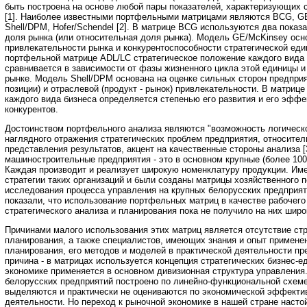
быть построена на основе любой пары показателей, характеризующих с
[1]. Наиболее известными портфельными матрицами являются BCG, GE
Shell/DPM, Hofer/Schendel [2]. В матрице BCG используются два показа
доля рынка (или относительная доля рынка). Модель GE/McKinsey осн
привлекательности рынка и конкурентоспособности стратегической еди
портфельной матрице ADL/LC стратегическое положение каждого вида
сравнивается в зависимости от фазы жизненного цикла этой единицы и
рынке. Модель Shell/DPM основана на оценке сильных сторон предприя
позиции) и отраслевой (продукт - рынок) привлекательности. В матрице
каждого вида бизнеса определяется степенью его развития и его эфф
конкурентов.
Достоинством портфельного анализа являются "возможность логическо
наглядного отражения стратегических проблем предприятия, относител
представления результатов, акцент на качественные стороны анализа [
машиностроительные предприятия - это в основном крупные (более 100
Каждая производит и реализует широкую номенклатуру продукции. Име
стратегии таких организаций и были созданы матрицы хозяйственного 
исследования процесса управления на крупных белорусских предприя
показали, что использование портфельных матриц в качестве рабочего
стратегического анализа и планирования пока не получило на них широ
Причинами малого использования этих матриц является отсутствие стр
планирования, а также специалистов, имеющих знания и опыт применен
планирования, его методов и моделей в практической деятельности пр
причина - в матрицах используется концепция стратегических бизнес-ед
экономике применяется в основном дивизионная структура управления
белорусских предприятий построено по линейно-функциональной схеме
выделяются и практически не оцениваются по экономической эффекти
деятельности. Но переход к рыночной экономике в нашей стране насто