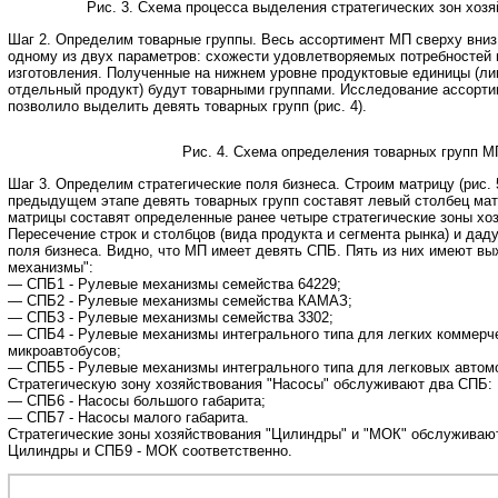
Рис. 3. Схема процесса выделения стратегических зон хоз
Шаг 2. Определим товарные группы. Весь ассортимент МП сверху вниз
одному из двух параметров: схожести удовлетворяемых потребностей 
изготовления. Полученные на нижнем уровне продуктовые единицы (лин
отдельный продукт) будут товарными группами. Исследование ассорти
позволило выделить девять товарных групп (рис. 4).
Рис. 4. Схема определения товарных групп М
Шаг 3. Определим стратегические поля бизнеса. Строим матрицу (рис. 
предыдущем этапе девять товарных групп составят левый столбец ма
матрицы составят определенные ранее четыре стратегические зоны хо
Пересечение строк и столбцов (вида продукта и сегмента рынка) и дад
поля бизнеса. Видно, что МП имеет девять СПБ. Пять из них имеют в
механизмы":
— СПБ1 - Рулевые механизмы семейства 64229;
— СПБ2 - Рулевые механизмы семейства КАМАЗ;
— СПБ3 - Рулевые механизмы семейства 3302;
— СПБ4 - Рулевые механизмы интегрального типа для легких коммерче
микроавтобусов;
— СПБ5 - Рулевые механизмы интегрального типа для легковых автом
Стратегическую зону хозяйствования "Насосы" обслуживают два СПБ:
— СПБ6 - Насосы большого габарита;
— СПБ7 - Насосы малого габарита.
Стратегические зоны хозяйствования "Цилиндры" и "МОК" обслуживаю
Цилиндры и СПБ9 - МОК соответственно.