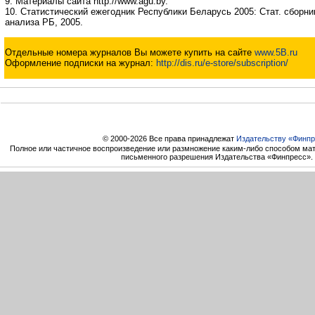
9. Материалы сайта http://www.agu.by.
10. Статистический ежегодник Республики Беларусь 2005: Стат. сборник
анализа РБ, 2005.
Отдельные номера журналов Вы можете купить на сайте
www.5B.ru
Оформление подписки на журнал:
http://dis.ru/e-store/subscription/
© 2000-2026 Все права принадлежат
Издательству «Финпр
Полное или частичное воспроизведение или размножение каким-либо способом мат
письменного разрешения Издательства «Финпресс».