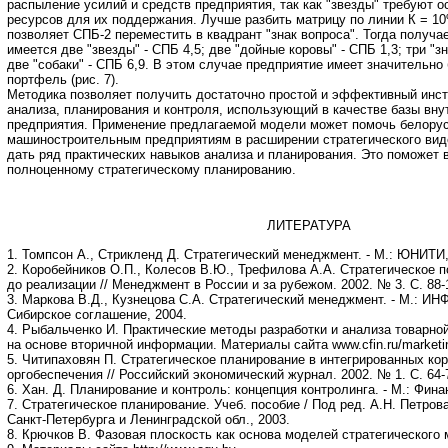
распыление усилий и средств предприятия, так как "звезды" требуют о
ресурсов для их поддержания. Лучше разбить матрицу по линии К = 10
позволяет СПБ-2 переместить в квадрант "знак вопроса". Тогда получае
имеется две "звезды" - СПБ 4,5; две "дойные коровы" - СПБ 1,3; три "з
две "собаки" - СПБ 6,9. В этом случае предприятие имеет значительн
портфель (рис. 7).
Методика позволяет получить достаточно простой и эффективный инст
анализа, планирования и контроля, использующий в качестве базы в
предприятия. Применение предлагаемой модели может помочь белору
машиностроительным предприятиям в расширении стратегического виде
дать ряд практических навыков анализа и планирования. Это поможет 
полноценному стратегическому планированию.
ЛИТЕРАТУРА
1. Томпсон А., Стрикленд Д. Стратегический менеджмент. - М.: ЮНИТИ,
2. Коробейников О.П., Колесов В.Ю., Трефилова А.А. Стратегическое п
до реализации // Менеджмент в России и за рубежом. 2002. № 3. С. 88-
3. Маркова В.Д., Кузнецова С.А. Стратегический менеджмент. - М.: ИН
Сибирское соглашение, 2004.
4. Рыбальченко И. Практические методы разработки и анализа товарно
на основе вторичной информации. Материалы сайта www.cfin.ru/marketin
5. Читипаховян П. Стратегическое планирование в интегрированных ко
оргобеспечения // Российский экономический журнал. 2002. № 1. С. 64-
6. Хан. Д. Планирование и контроль: концепция контролинга. - М.: Фина
7. Стратегическое планирование. Учеб. пособие / Под ред. А.Н. Петрова
Санкт-Петербурга и Ленинградской обл., 2003.
8. Крючков В. Фазовая плоскость как основа моделей стратегического 