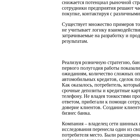
снижается потенциал рыночной стра
сотрудники предприятия решают час
покупке, контактируя с различным
Существует множество примеров то
не учитывает логику взаимодействи
затрачиваемые на разработку и про
результатам.
Реализуя розничную стратегию, бан
первого полугодия работы показали
ожиданиям, количество сложных о
автомобильных кредитов, сделок п
Как оказалось, потребитель, котор
срочные депозиты и кредитные карт
телефону. Не владея тонкостями про
ответом, прибегали к помощи сотр
доверие клиентов. Создание клиен
бизнес банка.
Компания – владелец сети шинных 
исследования перенесла один из св
потребителя место. Были расширен