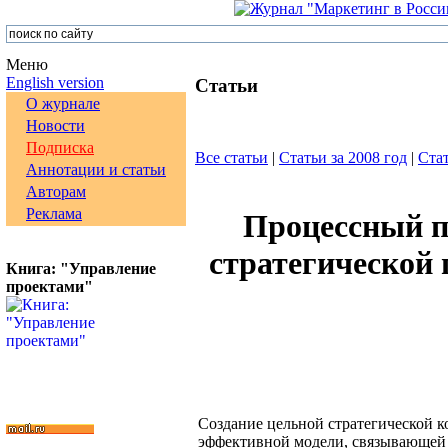
Меню
English version
Статьи
О журнале
Новости
Подписка
Все статьи
|
Статьи за 2008 год
|
Стат
Аннотации и статьи
Авторам
Реклама
Процессный п
стратегической
Книга: "Управление
проектами"
Создание цельной стратегической 
эффективной модели, связывающей 