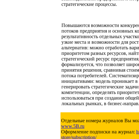
стратегические процессы.
Повышаются возможности конкурент
потоков предприятия и основных ко
результативность отдельных участк
узкие места и возможности для рост
альтернатив: можно отработать вар
приоритетом разных ресурсов, найт
стратегический ресурс предприятия
формализуется, что позволяет широ
принятия решения, сравнивая стоим
потока потребителей. Систематизир
инициативами: модель проникает в 
генерировать стратегические задачи
компетенции, определять приоритет
использоваться при создании общей
локальных рынках, в бизнес-направ
Отдельные номера журналов Вы мож
www.5B.ru
Оформление подписки на журнал:
h
store/subscription/