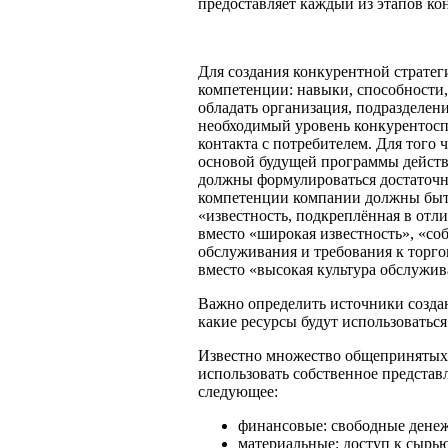
предоставляет каждый из этапов кон
Для создания конкурентной страте
компетенции: навыки, способности,
обладать организация, подразделен
необходимый уровень конкурентосп
контакта с потребителем. Для того
основой будущей программы действи
должны формулироваться достаточно
компетенции компании должны быт
«известность, подкреплённая в от
вместо «широкая известность», «с
обслуживания и требования к торго
вместо «высокая культура обслужив
Важно определить источники созда
какие ресурсы будут использоватьс
Известно множество общепринятых
использовать собственное представ
следующее:
финансовые: свободные денеж
материальные: доступ к сырью