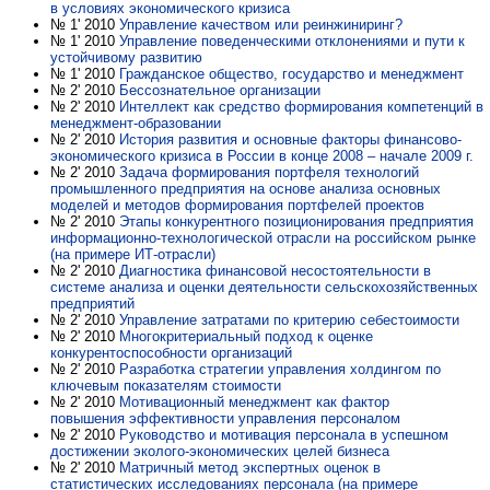
в условиях экономического кризиса
№ 1' 2010
Управление качеством или реинжиниринг?
№ 1' 2010
Управление поведенческими отклонениями и пути к
устойчивому развитию
№ 1' 2010
Гражданское общество, государство и менеджмент
№ 2' 2010
Бессознательное организации
№ 2' 2010
Интеллект как средство формирования компетенций в
менеджмент-образовании
№ 2' 2010
История развития и основные факторы финансово-
экономического кризиса в России в конце 2008 – начале 2009 г.
№ 2' 2010
Задача формирования портфеля технологий
промышленного предприятия на основе анализа основных
моделей и методов формирования портфелей проектов
№ 2' 2010
Этапы конкурентного позиционирования предприятия
информационно-технологической отрасли на российском рынке
(на примере ИТ-отрасли)
№ 2' 2010
Диагностика финансовой несостоятельности в
системе анализа и оценки деятельности сельскохозяйственных
предприятий
№ 2' 2010
Управление затратами по критерию себестоимости
№ 2' 2010
Многокритериальный подход к оценке
конкурентоспособности организаций
№ 2' 2010
Разработка стратегии управления холдингом по
ключевым показателям стоимости
№ 2' 2010
Мотивационный менеджмент как фактор
повышения эффективности управления персоналом
№ 2' 2010
Руководство и мотивация персонала в успешном
достижении эколого-экономических целей бизнеса
№ 2' 2010
Матричный метод экспертных оценок в
статистических исследованиях персонала (на примере