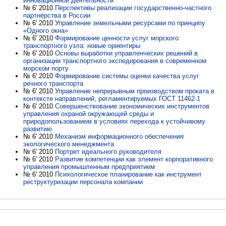
инновационной деятельности
№ 6' 2010
Перспективы реализации государственно-частного
партнёрства в России
№ 6' 2010
Управление земельными ресурсами по принципу
«Одного окна»
№ 6' 2010
Формирование ценности услуг морского
транспортного узла: новые ориентиры
№ 6' 2010
Основы выработки управленческих решений в
организации транспортного экспедирования в современном
морском порту
№ 6' 2010
Формирование системы оценки качества услуг
речного транспорта
№ 6' 2010
Управление непрерывным производством проката в
контексте направлений, регламентируемых ГОСТ 11462-1
№ 6' 2010
Совершенствование экономических инструментов
управления охраной окружающей среды и
природопользованием в условиях перехода к устойчивому
развитию
№ 6' 2010
Механизм информационного обеспечения
экологического менеджмента
№ 6' 2010
Портрет идеального руководителя
№ 6' 2010
Развитие компетенции как элемент корпоративного
управления промышленным предприятием
№ 6' 2010
Психологическое планирование как инструмент
реструктуризации персонала компании