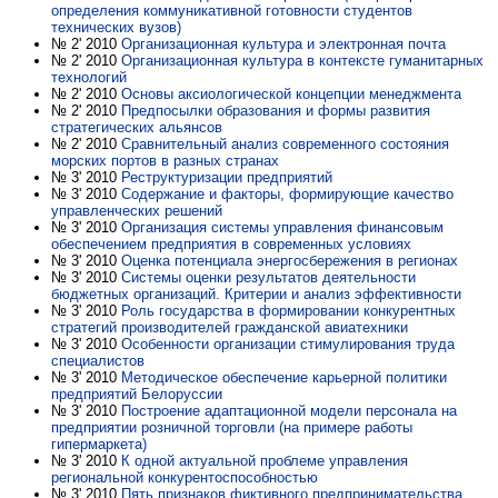
определения коммуникативной готовности студентов
технических вузов)
№ 2' 2010
Организационная культура и электронная почта
№ 2' 2010
Организационная культура в контексте гуманитарных
технологий
№ 2' 2010
Основы аксиологической концепции менеджмента
№ 2' 2010
Предпосылки образования и формы развития
стратегических альянсов
№ 2' 2010
Сравнительный анализ современного состояния
морских портов в разных странах
№ 3' 2010
Реструктуризации предприятий
№ 3' 2010
Содержание и факторы, формирующие качество
управленческих решений
№ 3' 2010
Организация системы управления финансовым
обеспечением предприятия в современных условиях
№ 3' 2010
Оценка потенциала энергосбережения в регионах
№ 3' 2010
Системы оценки результатов деятельности
бюджетных организаций. Критерии и анализ эффективности
№ 3' 2010
Роль государства в формировании конкурентных
стратегий производителей гражданской авиатехники
№ 3' 2010
Особенности организации стимулирования труда
специалистов
№ 3' 2010
Методическое обеспечение карьерной политики
предприятий Белоруссии
№ 3' 2010
Построение адаптационной модели персонала на
предприятии розничной торговли (на примере работы
гипермаркета)
№ 3' 2010
К одной актуальной проблеме управления
региональной конкурентоспособностью
№ 3' 2010
Пять признаков фиктивного предпринимательства