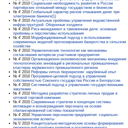
№ 4' 2010
Социальная необходимость развития в России
партнёрских отношений между государством и бизнесом
№ 4' 2010
Глобальный характер рисков отмывания денег при
электронном банкинге(1)
№ 4' 2010
Актуальные проблемы управления ведомственной
инфраструктурой. Оборонные холдинги
№ 4' 2010
Риск-менеджмент в таможенном деле: основные
проблемы и перспективы использования
№ 4' 2010
Модифицированный подход к использованию
современных моделей прогнозирования банкротства в сельском
хозяйстве
№ 4' 2010
Управленческие технологии как механизмы
согласования интересов участников предприятия
№ 4' 2010
Организационно-экономические механизмы внедрения
технологических инноваций в региональных промышленных
кластерах мурманского промышленного региона
№ 4' 2010
Реформы versus бюрократизм: зарубежный опыт
№ 4' 2010
Программно-целевой подход в управлении
собственностью Союзного государства России и Белоруссии
№ 4' 2010
Системный подход к управлению государственными
закупками
№ 4' 2010
Методика разработки стратегии личных продаж в
оптовой торговой компании
№ 4' 2010
Современные стратегии и концепции системы
мотивации и вознаграждения персонала на основе
сбалансированной системы показателей
№ 4' 2010
Управление персоналом предприятия: социально-
экономические аспекты
№ 5' 2010
Концептуально-методические основы формирования
региональной политики развития и поддержки малого