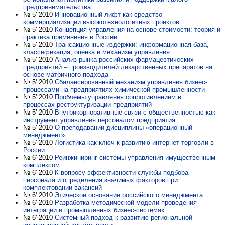
предпринимательства
№ 5' 2010
Инновационный лифт как средство
коммерциализации высокотехнологичных проектов
№ 5' 2010
Концепция управления на основе стоимости: теория и
практика применения в России
№ 5' 2010
Трансакционные издержки: информационная база,
классификация, оценка и механизм управления
№ 5' 2010
Анализ рынка российских фармацевтических
предприятий – производителей лекарственных препаратов на
основе матричного подхода
№ 5' 2010
Сбалансированный механизм управления бизнес-
процессами на предприятиях химической промышленности
№ 5' 2010
Проблемы управления сопротивлением в
процессах реструктуризации предприятий
№ 5' 2010
Внутрикорпоративные связи с общественностью как
инструмент управления персоналом предприятия
№ 5' 2010
О преподавании дисциплины «операционный
менеджмент»
№ 5' 2010
Логистика как ключ к развитию интернет-торговли в
России
№ 6' 2010
Реинжиниринг системы управления имущественным
комплексом
№ 6' 2010
К вопросу эффективности службы подбора
персонала и определения значимых факторов при
комплектовании вакансий
№ 6' 2010
Этическое основание российского менеджмента
№ 6' 2010
Разработка методической модели проведения
интеграции в промышленных бизнес-системах
№ 6' 2010
Системный подход к развитию региональной