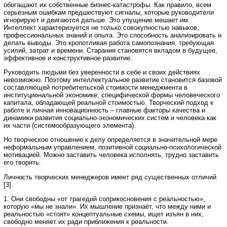
обогащают их собственные бизнес-катастрофы. Как правило, всем
серьёзным ошибкам предшествуют сигналы, которые руководители
игнорируют и двигаются дальше. Это упущение мешает им.
Интеллект характеризуется не только совокупностью навыков,
профессиональных знаний и опыта. Это способность анализировать и
делать выводы. Это кропотливая работа самопознания, требующая
усилий, затрат и времени. Старания становятся вкладом в будущее,
эффективное и конструктивное развитие.
Руководить людьми без уверенности в себе и своих действиях
невозможно. Поэтому интеллектуальное развитие становится базовой
составляющей потребительской стоимости менеджмента в
институциональной экономике, специфической формы человеческого
капитала, обладающей реальной стоимостью. Творческий подход к
работе и личная инновационность – главные факторы качества и
динамики развития социально-экономических систем и человека как
их части (системообразующего элемента).
Но творческое отношение к делу определяется в значительной мере
неформальным управлением, позитивной социально-психологической
мотивацией. Можно заставить человека исполнять, трудно заставить
его творить.
Личность творческих менеджеров имеет ряд существенных отличий
[3].
1. Они свободны «от трагедий соприкосновения с реальностью»,
которую «мы не знали». Их мышление признаёт, что между ними и
реальностью «стоят» концептуальные схемы, ищет изъян в них,
свободно меняет их ради приближения к реальности.