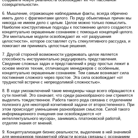
созерцательности».
6. Мышление, отражающее наблюдаемые факты, всегда обречено
иметь дело с фрагментами целого. По ряду объективных причин мы
никогда не имеем дело с целым. Целое можно только помыслить.
Наиболее конструктивные подходы к постижению целого создаются
концептуально окрашенным сознанием с помощью концепций целого.
Эти ментальные модели освобождают их «от разрушения
целостности», которое составляет суть спекулятивного рассудка, и
помогают им принимать целостные решения.
7. Другой стороной возможности удерживать целое является
способность инструментально редуцировать представления.
Сведение сложных задач и представлений к ряду простых лежит в
основе многих техник, отличающих менеджеров с особенным,
концептуально окрашенным сознанием. Тем самым возникает сила
постижения сложного через простое. Эта сила освобождает «от
трудностей встречи с непреодолимой сложностью».
8. В ходе умозаключений такие менеджеры чаще всего обращаются к
сути понятий. Это означает, что среди разнообразного они стремятся
выделить тождественное. Работа такого рода связана с отделением
полезного для некоторой когнитивной задачи от второстепенного. При
этом происходит уменьшение разнообразия смыслов. Силой такого
информационного очищения они освобождаются «от
интеллектуального мусора», занимаясь платоновской работой,
отделяя знания от мнений.
9. Концептуализация бизнес-реальности, выделение в ней значимой
для менеджеров предметной области всегда связаны с осознанием