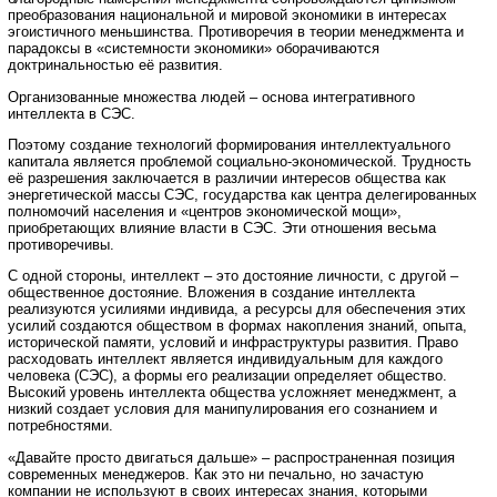
преобразования национальной и мировой экономики в интересах
эгоистичного меньшинства. Противоречия в теории менеджмента и
парадоксы в «системности экономики» оборачиваются
доктринальностью её развития.
Организованные множества людей – основа интегративного
интеллекта в СЭС.
Поэтому создание технологий формирования интеллектуального
капитала является проблемой социально-экономической. Трудность
её разрешения заключается в различии интересов общества как
энергетической массы СЭС, государства как центра делегированных
полномочий населения и «центров экономической мощи»,
приобретающих влияние власти в СЭС. Эти отношения весьма
противоречивы.
С одной стороны, интеллект – это достояние личности, с другой –
общественное достояние. Вложения в создание интеллекта
реализуются усилиями индивида, а ресурсы для обеспечения этих
усилий создаются обществом в формах накопления знаний, опыта,
исторической памяти, условий и инфраструктуры развития. Право
расходовать интеллект является индивидуальным для каждого
человека (СЭС), а формы его реализации определяет общество.
Высокий уровень интеллекта общества усложняет менеджмент, а
низкий создает условия для манипулирования его сознанием и
потребностями.
«Давайте просто двигаться дальше» – распространенная позиция
современных менеджеров. Как это ни печально, но зачастую
компании не используют в своих интересах знания, которыми