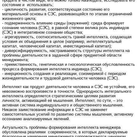
продать в чистом виде, его можно только наблюдать, исследовать его
состояние и использовать;
- цикличность развития, соответствующая состоянию его
материальной основы в СЭС, развивающейся по этапам ограничений
жизненного цикла;
- подверженность влиянию среды (окружения): среда формирует
сознание человека (СЭС), в равной степени велика роль индивидов
(СЭС) в интегративном сознании общества;
- агрегируемость, соотносительность граней интеллекта, создающая
условия их объединения в целое (например, интеллектуальный
капитал, человеческий капитал, инвестиционный капитал);
- диверсифицируемость, настраиваемость структуры интеллекта на
проблемы деятельности в заданной сфере предметной области
менеджмента;
- преемственность, генетическая и гносеологическая обусловленность
процесса формирования интеллекта индивида (СЭС);
- инерционность создания и реализации, соизмеримой с периодом
жизнедеятельности и трудовой деятельности человека (СЭС).
Интеллект как продукт деятельности человека и СЭС не устойчив, его
невозможно воспроизвести в точности. Однородность интегрального
интеллекта определяется стратегическими целями развития
личности, активизацией её мышления. Интеллект, по сути, – это
активная система индивидуального и общественного мышления.
Никакое заимствование информации в СЭС не заменяет
самостоятельных усилий по развитию системы мышления, активному
осознанию анализируемых явлений.
Актуальность проблемы формирования интеллекта менеджера
обусловлена реалиями современности, в которых декларируемые
благородные намерения менеджмента сопровождаются цинизмом