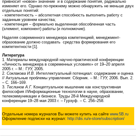
привносит «новое» значение и в содержание понятия, радикально
изменяет его. Однако по-прежнему можно обнаружить не меньше двух
отдельных понятий:
- компетентность – абсолютная способность выполнить работу с
заданным уровнем качества;
- компетенция – формально выделенная обособленная часть
(элемент, компонент) работы (и полномочие).
Наделяя современного менеджера компетенцией, менеджмент-
образование должно создавать средства формирования его
компетентности [1].
Литература
1. Материалы международной научно-практической конференции
«Личность менеджера в современных условиях» от 19–20 апреля
2005 г. – М.: ГУУ, 2005.
2.
Соклакова И.В.
Интеллектуальный потенциал: содержание и оценка
// Актуальные проблемы управления: Сборник. – М.: ГУУ, 2006. Вып. 2.
– С. 166–169.
3.
Теслинов А.Г.
Концептуальное мышление как конструктивная
философия //Информационные технологии в науке, образовании,
телекоммуникации и бизнесе. Труды 28-й Международной
конференции 19–28 мая 2003 г. – Гурзуф. – С. 256–258.
Отдельные номера журналов Вы можете купить на сайте
www.5B.ru
Оформление подписки на журнал:
http://dis.ru/e-store/subscription/