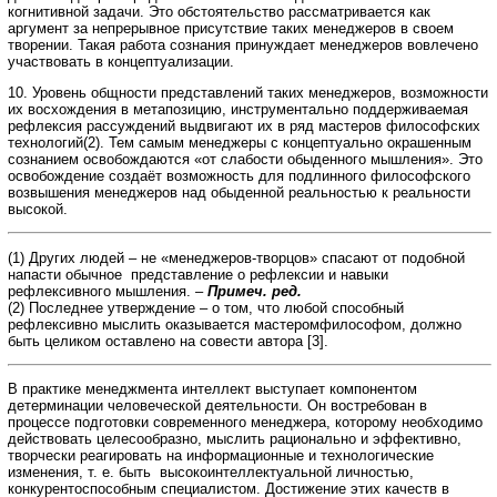
когнитивной задачи. Это обстоятельство рассматривается как
аргумент за непрерывное присутствие таких менеджеров в своем
творении. Такая работа сознания принуждает менеджеров вовлечено
участвовать в концептуализации.
10. Уровень общности представлений таких менеджеров, возможности
их восхождения в метапозицию, инструментально поддерживаемая
рефлексия рассуждений выдвигают их в ряд мастеров философских
технологий(2). Тем самым менеджеры с концептуально окрашенным
сознанием освобождаются «от слабости обыденного мышления». Это
освобождение создаёт возможность для подлинного философского
возвышения менеджеров над обыденной реальностью к реальности
высокой.
(1) Других людей – не «менеджеров-творцов» спасают от подобной
напасти обычное представление о рефлексии и навыки
рефлексивного мышления. –
Примеч. ред.
(2) Последнее утверждение – о том, что любой способный
рефлексивно мыслить оказывается мастеромфилософом, должно
быть целиком оставлено на совести автора [3].
В практике менеджмента интеллект выступает компонентом
детерминации человеческой деятельности. Он востребован в
процессе подготовки современного менеджера, которому необходимо
действовать целесообразно, мыслить рационально и эффективно,
творчески реагировать на информационные и технологические
изменения, т. е. быть высокоинтеллектуальной личностью,
конкурентоспособным специалистом. Достижение этих качеств в