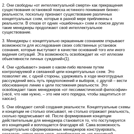
2. Они свободны «от интеллектуальной смерти» как прекращения
существования остановкой поиска истинного понимания бизнес-
реальности, поскольку признают существование различных
концептуальных схем, которые в разной мере приближены к
реальности. В отказе от одних «ошибочных» схем и поиске других
такие менеджеры продолжают своё интеллектуальное
существование.
3. Менеджеры с концептуально окрашенным сознанием открывают
возможности для исследования своих собственных установок
сознания, которые выступают в качестве оснований того или иного
видения ситуаций. Эта возможность освобождает их «от иллюзии
объективности личных суждений»(1).
4. Они «добывают» знания о каком-либо явлении путем
контролируемой и связанной цепи концептуальных схем. Это
позволяет им, с одной стороны, удерживать в ходе многотрудных
рассуждений весь путь предположений и выборов, с другой – вести
обоснованную линию к цели постижения реальности. Это
освобождает таких менеджеров «от пессимистической философии»
(«всё, что нам нужно, – это нем ного порядка, чтобы защититься от
хаоса»).
5. Они обладают силой создания реальности. Концептуальные схемы
и концепции не столько описывают, не столько отражают реальность,
сколько предписывают её. После формирования концепции
действительным для менеджера становится то, что постулируется
его концепцией и воплощается благодаря ей. Сама возможность
концептуально сформированных менеджеров конструировать,
создавать новую реальность освобождает их «от пассивной