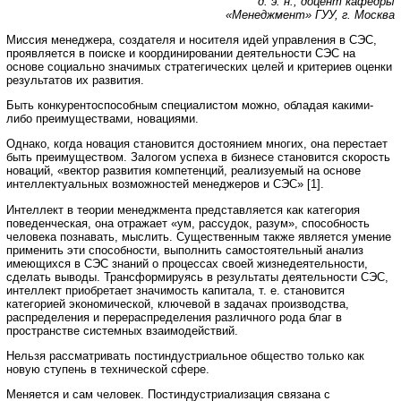
д. э. н., доцент кафедры
«Менеджмент» ГУУ, г. Москва
Миссия менеджера, создателя и носителя идей управления в СЭС,
проявляется в поиске и координировании деятельности СЭС на
основе социально значимых стратегических целей и критериев оценки
результатов их развития.
Быть конкурентоспособным специалистом можно, обладая какими-
либо преимуществами, новациями.
Однако, когда новация становится достоянием многих, она перестает
быть преимуществом. Залогом успеха в бизнесе становится скорость
новаций, «вектор развития компетенций, реализуемый на основе
интеллектуальных возможностей менеджеров и СЭС» [1].
Интеллект в теории менеджмента представляется как категория
поведенческая, она отражает «ум, рассудок, разум», способность
человека познавать, мыслить. Существенным также является умение
применить эти способности, выполнить самостоятельный анализ
имеющихся в СЭС знаний о процессах своей жизнедеятельности,
сделать выводы. Трансформируясь в результаты деятельности СЭС,
интеллект приобретает значимость капитала, т. е. становится
категорией экономической, ключевой в задачах производства,
распределения и перераспределения различного рода благ в
пространстве системных взаимодействий.
Нельзя рассматривать постиндустриальное общество только как
новую ступень в технической сфере.
Меняется и сам человек. Постиндустриализация связана с