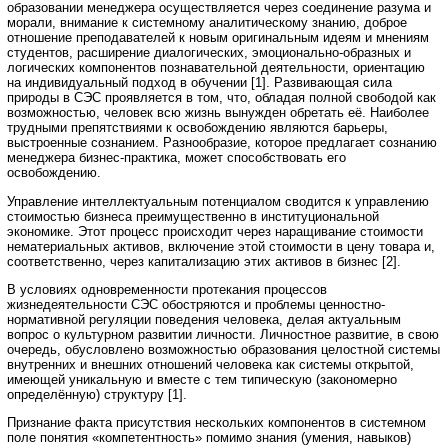
образовании менеджера осуществляется через соединение разума и
морали, внимание к системному аналитическому знанию, доброе
отношение преподавателей к новым оригинальным идеям и мнениям
студентов, расширение диалогических, эмоционально-образных и
логических компонентов познавательной деятельности, ориентацию
на индивидуальный подход в обучении [1]. Развивающая сила
природы в СЭС проявляется в том, что, обладая полной свободой как
возможностью, человек всю жизнь вынужден обретать её. Наиболее
трудными препятствиями к освобождению являются барьеры,
выстроенные сознанием. Разнообразие, которое предлагает сознанию
менеджера бизнес-практика, может способствовать его
освобождению.
Управление интеллектуальным потенциалом сводится к управлению
стоимостью бизнеса преимущественно в институциональной
экономике. Этот процесс происходит через наращивание стоимости
нематериальных активов, включение этой стоимости в цену товара и,
соответственно, через капитализацию этих активов в бизнес [2].
В условиях одновременности протекания процессов
жизнедеятельности СЭС обостряются и проблемы ценностно-
нормативной регуляции поведения человека, делая актуальным
вопрос о культурном развитии личности. Личностное развитие, в свою
очередь, обусловлено возможностью образования целостной системы
внутренних и внешних отношений человека как системы открытой,
имеющей уникальную и вместе с тем типическую (закономерно
определённую) структуру [1].
Признание факта присутствия нескольких компонентов в системном
поле понятия «компетентность» помимо знания (умения, навыков)