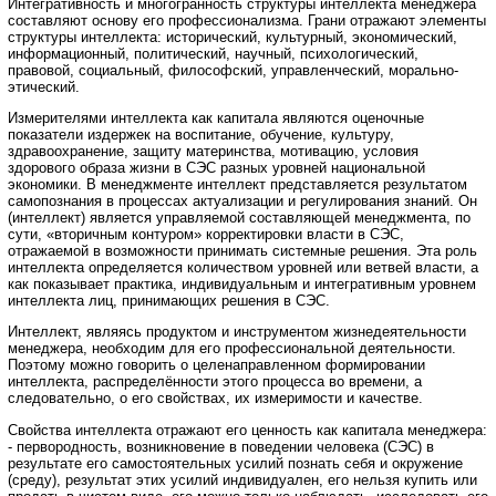
Интегративность и многогранность структуры интеллекта менеджера
составляют основу его профессионализма. Грани отражают элементы
структуры интеллекта: исторический, культурный, экономический,
информационный, политический, научный, психологический,
правовой, социальный, философский, управленческий, морально-
этический.
Измерителями интеллекта как капитала являются оценочные
показатели издержек на воспитание, обучение, культуру,
здравоохранение, защиту материнства, мотивацию, условия
здорового образа жизни в СЭС разных уровней национальной
экономики. В менеджменте интеллект представляется результатом
самопознания в процессах актуализации и регулирования знаний. Он
(интеллект) является управляемой составляющей менеджмента, по
сути, «вторичным контуром» корректировки власти в СЭС,
отражаемой в возможности принимать системные решения. Эта роль
интеллекта определяется количеством уровней или ветвей власти, а
как показывает практика, индивидуальным и интегративным уровнем
интеллекта лиц, принимающих решения в СЭС.
Интеллект, являясь продуктом и инструментом жизнедеятельности
менеджера, необходим для его профессиональной деятельности.
Поэтому можно говорить о целенаправленном формировании
интеллекта, распределённости этого процесса во времени, а
следовательно, о его свойствах, их измеримости и качестве.
Свойства интеллекта отражают его ценность как капитала менеджера:
- первородность, возникновение в поведении человека (СЭС) в
результате его самостоятельных усилий познать себя и окружение
(среду), результат этих усилий индивидуален, его нельзя купить или