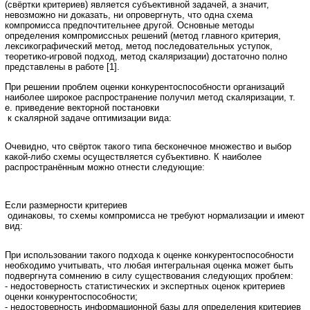
(свёртки критериев) является субъективной задачей, а значит,
невозможно ни доказать, ни опровергнуть, что одна схема
компромисса предпочтительнее другой. Основные методы
определения компромиссных решений (метод главного критерия,
лексикографический метод, метод последовательных уступок,
теоретико-игровой подход, метод скаляризации) достаточно полно
представлены в работе [1].
При решении проблем оценки конкурентоспособности организаций
наиболее широкое распространение получил метод скаляризации, т.
е. приведение векторной постановки
к скалярной задаче оптимизации вида:
Очевидно, что свёрток такого типа бесконечное множество и выбор
какой-либо схемы осуществляется субъективно. К наиболее
распространённым можно отнести следующие:
Если размерности критериев
одинаковы, то схемы компромисса не требуют нормализации и имеют
вид:
При использовании такого подхода к оценке конкурентоспособности
необходимо учитывать, что любая интегральная оценка может быть
подвергнута сомнению в силу существования следующих проблем:
- недостоверность статистических и экспертных оценок критериев
оценки конкурентоспособности;
- недостоверность информационной базы для определения критериев