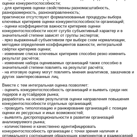
оценки конкурентоспособности;
- для критериев оценки свойственны разномасштабность,
разноразмерность, разнонаправленность;
практически отсутствуют формализованные процедуры выбора
ключевых критериев оценки конкурентоспособности организаций;
- оценки коэффициентов важности критериев оценки
конкурентоспособности носят сугубо субъективный характер и в
значительной степени зависят от группы экспертов;
- ярко выраженный субъективизм при выборе схем нормализации,
методики определения коэффициентов важности, интегральной
свёртки критериев оценки;
- изменение списка ключевых критериев способно резко изменить
результат расчётов;
- изменение набора оцениваемых организаций также способно в
значительной степени повлиять на результат расчёта;
- на итоговую оценку могут повлиять мнения аналитиков, заказчиков и
других заинтересованных лиц.
Вместе с тем интегральная оценка позволяет:
- оценить конкурентоспособность организаций и выявить среди них
лидеров и аутсайдеров рынка;
разработать на основе результатов оценки направления повышения
конкурентоспособности отдельных организаций;
- проводить типологизацию и ранжирование организаций с позиции
оценки их ресурсных и иных возможностей;
- выявлять диспропорциональности в развитии организаций
анализируемого рынка;
- количественно и качественно идентифицировать
конкурентоспособность организации с точки зрения наличия и
оптимального соотношения образующих компонентов и взаимосвязей