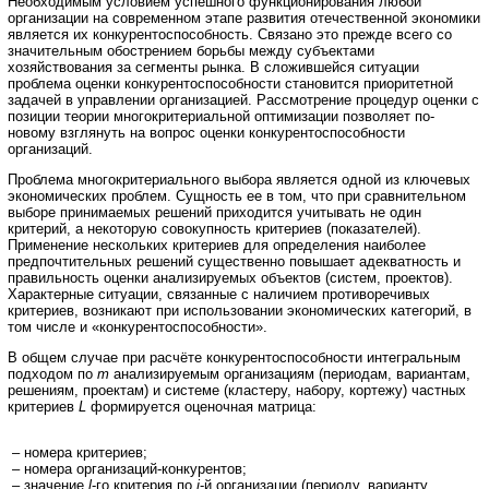
Необходимым условием успешного функционирования любой
организации на современном этапе развития отечественной экономики
является их конкурентоспособность. Связано это прежде всего со
значительным обострением борьбы между субъектами
хозяйствования за сегменты рынка. В сложившейся ситуации
проблема оценки конкурентоспособности становится приоритетной
задачей в управлении организацией. Рассмотрение процедур оценки с
позиции теории многокритериальной оптимизации позволяет по-
новому взглянуть на вопрос оценки конкурентоспособности
организаций.
Проблема многокритериального выбора является одной из ключевых
экономических проблем. Сущность ее в том, что при сравнительном
выборе принимаемых решений приходится учитывать не один
критерий, а некоторую совокупность критериев (показателей).
Применение нескольких критериев для определения наиболее
предпочтительных решений существенно повышает адекватность и
правильность оценки анализируемых объектов (систем, проектов).
Характерные ситуации, связанные с наличием противоречивых
критериев, возникают при использовании экономических категорий, в
том числе и «конкурентоспособности».
В общем случае при расчёте конкурентоспособности интегральным
подходом по
m
анализируемым организациям (периодам, вариантам,
решениям, проектам) и системе (кластеру, набору, кортежу) частных
критериев
L
формируется оценочная матрица:
– номера критериев;
– номера организаций-конкурентов;
– значение
l
-го критерия по
j
-й организации (периоду, варианту,