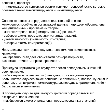
решению, проекту);
– подмножество критериев оценки конкурентоспособности, которые
соответственно максимизируются и минимизируются:
Основные аспекты определения объективной оценки
конкурентоспособности организаций данным подходом обусловлены
концептуальными проблемами теории
- многокритериальных (компромиссных) решений:
- выбором схемы нормализации (стандартизации);
- учетом важности (значимости) критериев;
- выбором схемы компромисса(1).
Нормализация критериев обусловлена тем, что набор частных
критериев
как правило, обладает свойствами разноразмерности,
разномасштабности, противоречивости.
Процедура нормализации осуществляется приведением значений
всех критериев
либо к единой размерности (очевидно, что в подавляющем
большинстве случаев такое решение не применимо, поскольку обычно
используется широкая номенклатура разнородных критериев), либо к
безразмерным величинам
В последнем случае для каждого критерия определяется его
экстремальное значение
и выбирается схема определения нормализованных значений: