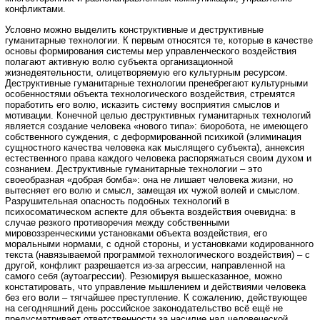
конфликтами.
Условно можно выделить конструктивные и деструктивные
гуманитарные технологии. К первым относятся те, которые в качестве
основы формирования системы мер управленческого воздействия
полагают активную волю субъекта организационной
жизнедеятельности, олицетворяемую его культурным ресурсом.
Деструктивные гуманитарные технологии пренебрегают культурными
особенностями объекта технологического воздействия, стремятся
поработить его волю, исказить систему восприятия смыслов и
мотивации. Конечной целью деструктивных гуманитарных технологий
является создание человека «нового типа»: биоробота, не имеющего
собственного суждения, с деформированной психикой (элиминация
сущностного качества человека как мыслящего субъекта), аннексия
естественного права каждого человека распоряжаться своим духом и
сознанием. Деструктивные гуманитарные технологии – это
своеобразная «добрая бомба»: она не лишает человека жизни, но
вытесняет его волю и смысл, замещая их чужой волей и смыслом.
Разрушительная опасность подобных технологий в
психосоматическом аспекте для объекта воздействия очевидна: в
случае резкого противоречия между собственными
мировоззренческими установками объекта воздействия, его
моральными нормами, с одной стороны, и установками кодированного
текста (навязываемой программой технологического воздействия) – с
другой, конфликт разрешается из-за агрессии, направленной на
самого себя (аутоагрессии). Резюмируя вышесказанное, можно
констатировать, что управление мышлением и действиями человека
без его воли – тягчайшее преступление. К сожалению, действующее
на сегодняшний день российское законодательство всё ещё не
предусматривает ответственности за насилие над человеческой