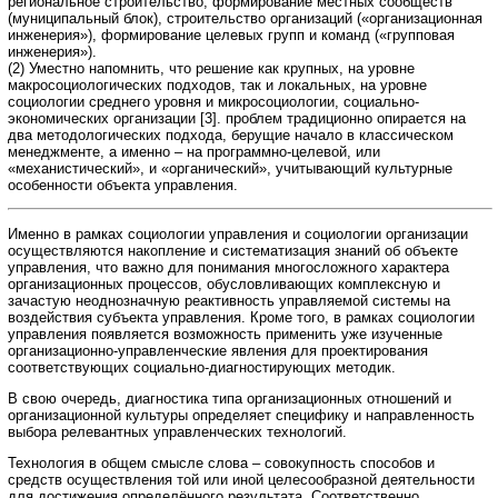
региональное строительство, формирование местных сообществ
(муниципальный блок), строительство организаций («организационная
инженерия»), формирование целевых групп и команд («групповая
инженерия»).
(2) Уместно напомнить, что решение как крупных, на уровне
макросоциологических подходов, так и локальных, на уровне
социологии среднего уровня и микросоциологии, социально-
экономических организации [3]. проблем традиционно опирается на
два методологических подхода, берущие начало в классическом
менеджменте, а именно – на программно-целевой, или
«механистический», и «органический», учитывающий культурные
особенности объекта управления.
Именно в рамках социологии управления и социологии организации
осуществляются накопление и систематизация знаний об объекте
управления, что важно для понимания многосложного характера
организационных процессов, обусловливающих комплексную и
зачастую неоднозначную реактивность управляемой системы на
воздействия субъекта управления. Кроме того, в рамках социологии
управления появляется возможность применить уже изученные
организационно-управленческие явления для проектирования
соответствующих социально-диагностирующих методик.
В свою очередь, диагностика типа организационных отношений и
организационной культуры определяет специфику и направленность
выбора релевантных управленческих технологий.
Технология в общем смысле слова – совокупность способов и
средств осуществления той или иной целесообразной деятельности
для достижения определённого результата. Соответственно,