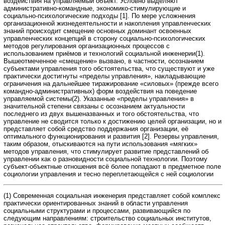
воздействия на управляемый объект. Условно выделяют
административно-командные, экономико-стимулирующие и
социально-психологические подходы [1]. По мере усложнения
организационной жизнедеятельности и накопления управленческих
знаний происходит смещение основных доминант освоенных
управленческих концепций в сторону социально-психологических
методов регулирования организационных процессов с
использованием приёмов и технологий социальной инженерии(1).
Вышеотмеченное «смещение» вызвано, в частности, осознанием
субъектами управления того обстоятельства, что существуют и уже
практически достигнуты «пределы управления», накладывающие
ограничения на дальнейшее тиражирование «силовых» (прежде всего
командно-административных) форм воздействия на поведение
управляемой системы(2). Указанные «пределы управления» в
значительной степени связаны с осознанием актуальности
последнего из двух вышеназванных и того обстоятельства, что
управление не сводится только к достижению целей организации, но и
представляет собой средство поддержания организации, её
оптимального функционирования и развития [2]. Резервы управления,
таким образом, отыскиваются на пути использования «мягких»
методов управления, что стимулирует развитие представлений об
управлении как о разновидности социальной технологии. Поэтому
субъект-объектные отношения всё более попадают в предметное поле
социологии управления и тесно переплетающейся с ней социологии
(1) Современная социальная инженерия представляет собой комплекс
практически ориентированных знаний в области управления
социальными структурами и процессами, развивающийся по
следующим направлениям: строительство социальных институтов,