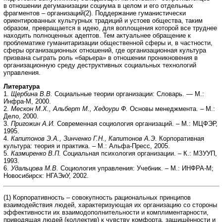
в отношении дегуманизации социума в целом и его отдельных
фрагментов – организаций(2). Поддержание гуманистически
ориентированных культурных традиций и устоев общества, таким
образом, превращается в идею, для воплощения которой все труднее
находить полноценных адептов. Тем актуальнее обращение к
проблематике гуманитаризации общественной сферы и, в частности,
сферы организационных отношений, где организационная культура
призвана сыграть роль «барьера» в отношении проникновения в
организационную среду деструктивных социальных технологий
управления.
Литература
1.
Щербина В.В.
Социальные теории организации: Словарь. — М.:
Инфра-М, 2000.
2.
Мескон М.Х., Альберт М., Хедоури Ф.
Основы менеджмента. – М.:
Дело, 2000.
3.
Пригожин А.И.
Современная социология организаций. – М.: МЦФЭР,
1995.
4.
Капитонов Э.А., Зинченко Г.Н., Капитонов А.Э.
Корпоративная
культура: теория и практика. – М.: Альфа-Пресс, 2005.
5.
Казмиренко В.П.
Социальная психология организации. – К.: МЗУУП,
1993.
6.
Удальцова М.В.
Социология управления: Учебник. – М.: ИНФРА-М;
Новосибирск: НГАЭиУ, 2002.
(1) Корпоративность – совокупность рациональных принципов
взаимодействия людей, характеризующая их организацию со стороны
эффективности их взаимодополнительности и комплиментарности,
приводящая людей (коллектив) к чувству комфорта, защищённости и