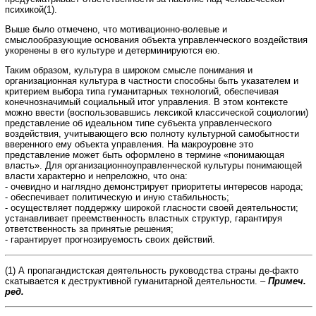
психикой(1).
Выше было отмечено, что мотивационно-волевые и
смыслообразующие основания объекта управленческого воздействия
укоренены в его культуре и детерминируются ею.
Таким образом, культура в широком смысле понимания и
организационная культура в частности способны быть указателем и
критерием выбора типа гуманитарных технологий, обеспечивая
конечнозначимый социальный итог управления. В этом контексте
можно ввести (воспользовавшись лексикой классической социологии)
представление об идеальном типе субъекта управленческого
воздействия, учитывающего всю полноту культурной самобытности
вверенного ему объекта управления. На макроуровне это
представление может быть оформлено в термине «понимающая
власть». Для организационноуправленческой культуры понимающей
власти характерно и непреложно, что она:
- очевидно и наглядно демонстрирует приоритеты интересов народа;
- обеспечивает политическую и иную стабильность;
- осуществляет поддержку широкой гласности своей деятельности;
устанавливает преемственность властных структур, гарантируя
ответственность за принятые решения;
- гарантирует прогнозируемость своих действий.
(1) А пропагандистская деятельность руководства страны де-факто
скатывается к деструктивной гуманитарной деятельности. –
Примеч.
ред.