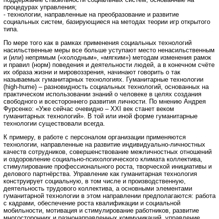
процедурах управления;
- технологии, направленные на преобразование и развитие
социальных систем, базирующиеся на методах теории игр открытого
типа.
По мере того как в рамках применения социальных технологий
насильственные меры все больше уступают место ненасильственным
и (или) непрямым («холодным», «мягким») методам изменения рамок
и правил (норм) поведения и деятельности людей, а в конечном счёте
их образа жизни и мировоззрения, начинают говорить о так
называемых гуманитарных технологиях. Гуманитарные технологии
(high-hume) – разновидность социальных технологий, основанных на
практическом использовании знаний о человеке в целях создания
свободного и всестороннего развития личности. По мнению Андрея
Фурсенко: «Уже сейчас очевидно – ХХI век станет веком
гуманитарных технологий». В той или иной форме гуманитарные
технологии существовали всегда.
К примеру, в работе с персоналом организации применяются
технологии, направленные на развитие индивидуально-личностных
качеств сотрудников, совершенствование межличностных отношений
и оздоровление социально-психологического климата коллектива,
стимулирование профессионального роста, творческой инициативы и
делового партнёрства. Управление как гуманитарная технология
конструирует социальную, в том числе и производственную,
деятельность трудового коллектива, а основными элементами
гуманитарной технологии в этом направлении предполагаются: работа
с кадрами, обеспечение роста квалификации и социальной
мобильности, мотивация и стимулирование работников, развитие
многосторонних и разнонаправленных коммуникаций, управление