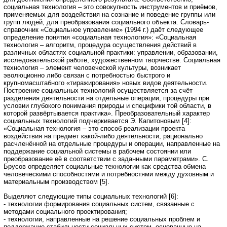
социальная технология – это совокупность инструментов и приёмов,
применяемых для воздействия на сознание и поведение группы или
групп людей, для преобразования социального объекта. Словарь-
справочник «Социальное управление» (1994 г.) даёт следующее
определение понятия «социальная технология»: «Социальная
технология – алгоритм, процедура осуществления действий в
различных областях социальной практики: управлении, образовании,
исследовательской работе, художественном творчестве. Социальная
технология – элемент человеческой культуры, возникает
эволюционно либо связан с потребностью быстрого и
крупномасштабного «тиражирования» новых видов деятельности.
Построение социальных технологий осуществляется за счёт
разделения деятельности на отдельные операции, процедуры при
условии глубокого понимания природы и специфики той области, в
которой развёртывается практика». Преобразовательный характер
социальных технологий подчеркивается Э. Капитоновым [4]:
«Социальная технология – это способ реализации проекта
воздействия на предмет какой-либо деятельности, рационально
расчленённой на отдельные процедуры и операции, направленные на
поддержание социальной системы в рабочем состоянии или
преобразование её в соответствии с заданными параметрами». С.
Брусов определяет социальные технологии как средства обмена
человеческими способностями и потребностями между духовным и
материальным производством [5].
Выделяют cледующие типы социальных технологий [6]:
- технологии формирования социальных систем, связанные с
методами социального проектирования;
- технологии, направленные на решение социальных проблем и
поддержание стабильности социальных систем, основанные на