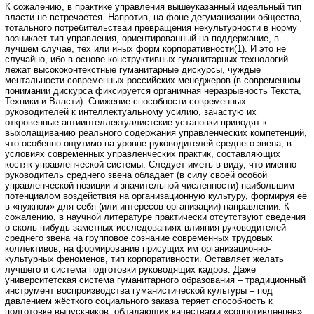
К сожалению, в практике управления вышеуказанный идеальный тип
власти не встречается. Напротив, на фоне дегуманизации общества,
тотального потребительстваи превращения некультурности в норму
возникает тип управления, ориентированный на поддержание, в
лучшем случае, тех или иных форм корпоративности(1). И это не
случайно, ибо в основе конструктивных гуманитарных технологий
лежат высококонтекстные гуманитарные дискурсы, чуждые
ментальности современных российских менеджеров (в современном
понимании дискурса фиксируется органичная неразрывность Текста,
Техники и Власти). Снижение способности современных
руководителей к интеллектуальному усилию, зачастую их
откровенные антиинтеллектуалистские установки приводят к
выхолащиванию реального содержания управленческих компетенций,
что особенно ощутимо на уровне руководителей среднего звена, в
условиях современных управленческих практик, составляющих
костяк управленческой системы. Следует иметь в виду, что именно
руководитель среднего звена обладает (в силу своей особой
управленческой позиции и значительной численности) наибольшим
потенциалом воздействия на организационную культуру, формируя её
в «нужном» для себя (или интересов организации) направлении. К
сожалению, в научной литературе практически отсутствуют сведения
о сколь-нибудь заметных исследованиях влияния руководителей
среднего звена на групповое сознание современных трудовых
коллективов, на формирование присущих им организационно-
культурных феноменов, тип корпоративности. Оставляет желать
лучшего и система подготовки руководящих кадров. Даже
университетская система гуманитарного образования – традиционный
инструмент воспроизводства гуманистической культуры – под
давлением жёсткого социального заказа теряет способность к
подготовке выпускников, обладающих качествами «сопротивленцев»