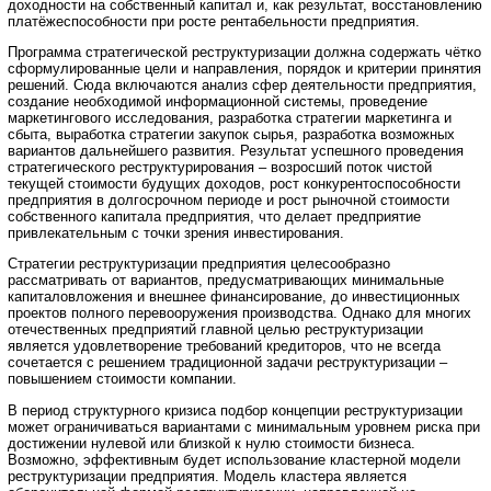
доходности на собственный капитал и, как результат, восстановлению
платёжеспособности при росте рентабельности предприятия.
Программа стратегической реструктуризации должна содержать чётко
сформулированные цели и направления, порядок и критерии принятия
решений. Сюда включаются анализ сфер деятельности предприятия,
создание необходимой информационной системы, проведение
маркетингового исследования, разработка стратегии маркетинга и
сбыта, выработка стратегии закупок сырья, разработка возможных
вариантов дальнейшего развития. Результат успешного проведения
стратегического реструктурирования – возросший поток чистой
текущей стоимости будущих доходов, рост конкурентоспособности
предприятия в долгосрочном периоде и рост рыночной стоимости
собственного капитала предприятия, что делает предприятие
привлекательным с точки зрения инвестирования.
Стратегии реструктуризации предприятия целесообразно
рассматривать от вариантов, предусматривающих минимальные
капиталовложения и внешнее финансирование, до инвестиционных
проектов полного перевооружения производства. Однако для многих
отечественных предприятий главной целью реструктуризации
является удовлетворение требований кредиторов, что не всегда
сочетается с решением традиционной задачи реструктуризации –
повышением стоимости компании.
В период структурного кризиса подбор концепции реструктуризации
может ограничиваться вариантами с минимальным уровнем риска при
достижении нулевой или близкой к нулю стоимости бизнеса.
Возможно, эффективным будет использование кластерной модели
реструктуризации предприятия. Модель кластера является