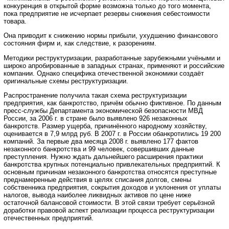
конкуренция в открытой форме возможна только до того момента,
пока предприятие не исчерпает резервы снижения себестоимости
товара.
Она приводит к снижению нормы прибыли, ухудшению финансового
состояния фирм и, как следствие, к разорениям.
Методики реструктуризации, разработанные зарубежными учёными и
широко апробированные в западных странах, применяют и российские
компании. Однако специфика отечественной экономики создаёт
оригинальные схемы реструктуризации.
Распространение получила такая схема реструктуризации
предприятия, как банкротство, причём обычно фиктивное. По данным
пресс-службы Департамента экономической безопасности МВД
России, за 2006 г. в стране было выявлено 926 незаконных
банкротств. Размер ущерба, причинённого народному хозяйству,
оценивается в 7,9 млрд руб. В 2007 г. в России обанкротились 19 200
компаний. За первые два месяца 2008 г. выявлено 177 фактов
незаконного банкротства и 99 человек, совершивших данные
преступления. Нужно ждать дальнейшего расширения практики
банкротства крупных потенциально привлекательных предприятий. К
основным причинам незаконного банкротства относятся преступные
преднамеренные действия в целях списания долгов, смены
собственника предприятия, сокрытия доходов и уклонения от уплаты
налогов, вывода наиболее ликвидных активов по цене ниже
остаточной балансовой стоимости. В этой связи требует серьёзной
доработки правовой аспект реализации процесса реструктуризации
отечественных предприятий.