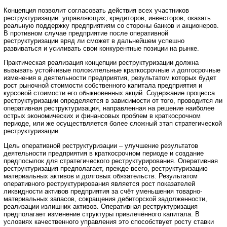
Концепция позволит согласовать действия всех участников
реструктуризации: управляющих, кредиторов, инвесторов, оказать
реальную поддержку предприятиям со стороны банков и акционеров.
В противном случае предприятие после оперативной
реструктуризации вряд ли сможет в дальнейшем успешно
развиваться и усиливать свои конкурентные позиции на рынке.
Практическая реализация концепции реструктуризации должна
вызывать устойчивые положительные краткосрочные и долгосрочные
изменения в деятельности предприятия, результатом которых будет
рост рыночной стоимости собственного капитала предприятия и
курсовой стоимости его обыкновенных акций. Содержание процесса
реструктуризации определяется в зависимости от того, проводится ли
оперативная реструктуризация, направленная на решение наиболее
острых экономических и финансовых проблем в краткосрочном
периоде, или же осуществляется более сложный этап стратегической
реструктуризации.
Цель оперативной реструктуризации – улучшение результатов
деятельности предприятия в краткосрочном периоде и создание
предпосылок для стратегического реструктурирования. Оперативная
реструктуризация предполагает, прежде всего, реструктуризацию
материальных активов и долговых обязательств. Результатом
оперативного реструктурирования является рост показателей
ликвидности активов предприятия за счёт уменьшения товарно-
материальных запасов, сокращения дебиторской задолженности,
реализации излишних активов. Оперативная реструктуризация
предполагает изменение структуры привлечённого капитала. В
условиях качественного управления это способствует росту ставки