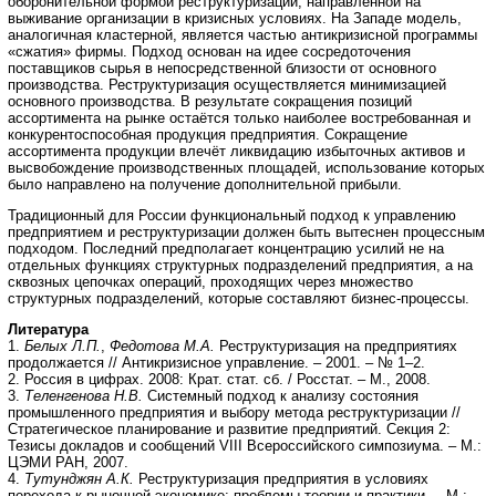
оборонительной формой реструктуризации, направленной на
выживание организации в кризисных условиях. На Западе модель,
аналогичная кластерной, является частью антикризисной программы
«сжатия» фирмы. Подход основан на идее сосредоточения
поставщиков сырья в непосредственной близости от основного
производства. Реструктуризация осуществляется минимизацией
основного производства. В результате сокращения позиций
ассортимента на рынке остаётся только наиболее востребованная и
конкурентоспособная продукция предприятия. Сокращение
ассортимента продукции влечёт ликвидацию избыточных активов и
высвобождение производственных площадей, использование которых
было направлено на получение дополнительной прибыли.
Традиционный для России функциональный подход к управлению
предприятием и реструктуризации должен быть вытеснен процессным
подходом. Последний предполагает концентрацию усилий не на
отдельных функциях структурных подразделений предприятия, а на
сквозных цепочках операций, проходящих через множество
структурных подразделений, которые составляют бизнес-процессы.
Литература
1.
Белых Л.П.
,
Федотова М.А.
Реструктуризация на предприятиях
продолжается // Антикризисное управление. – 2001. – № 1–2.
2. Россия в цифрах. 2008: Крат. стат. сб. / Росстат. – M., 2008.
3.
Теленгенова Н.В.
Системный подход к анализу состояния
промышленного предприятия и выбору метода реструктуризации //
Стратегическое планирование и развитие предприятий. Секция 2:
Тезисы докладов и сообщений VIII Всероссийского симпозиума. – М.:
ЦЭМИ РАН, 2007.
4.
Тутунджян А.К.
Реструктуризация предприятия в условиях
перехода к рыночной экономике: проблемы теории и практики. – М.: