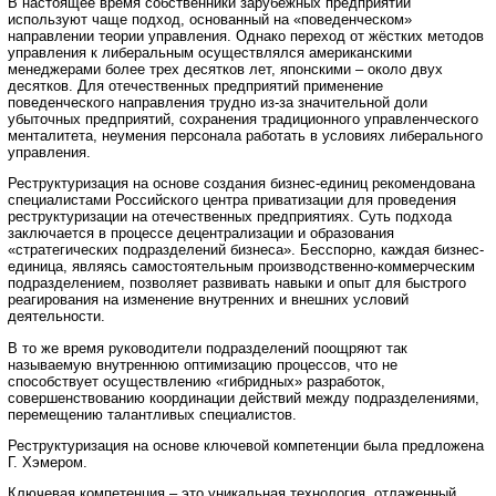
В настоящее время собственники зарубежных предприятий
используют чаще подход, основанный на «поведенческом»
направлении теории управления. Однако переход от жёстких методов
управления к либеральным осуществлялся американскими
менеджерами более трех десятков лет, японскими – около двух
десятков. Для отечественных предприятий применение
поведенческого направления трудно из-за значительной доли
убыточных предприятий, сохранения традиционного управленческого
менталитета, неумения персонала работать в условиях либерального
управления.
Реструктуризация на основе создания бизнес-единиц рекомендована
специалистами Российского центра приватизации для проведения
реструктуризации на отечественных предприятиях. Суть подхода
заключается в процессе децентрализации и образования
«стратегических подразделений бизнеса». Бесспорно, каждая бизнес-
единица, являясь самостоятельным производственно-коммерческим
подразделением, позволяет развивать навыки и опыт для быстрого
реагирования на изменение внутренних и внешних условий
деятельности.
В то же время руководители подразделений поощряют так
называемую внутреннюю оптимизацию процессов, что не
способствует осуществлению «гибридных» разработок,
совершенствованию координации действий между подразделениями,
перемещению талантливых специалистов.
Реструктуризация на основе ключевой компетенции была предложена
Г. Хэмером.
Ключевая компетенция – это уникальная технология, отлаженный