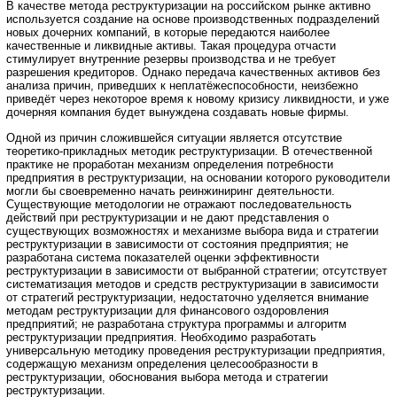
В качестве метода реструктуризации на российском рынке активно
используется создание на основе производственных подразделений
новых дочерних компаний, в которые передаются наиболее
качественные и ликвидные активы. Такая процедура отчасти
стимулирует внутренние резервы производства и не требует
разрешения кредиторов. Однако передача качественных активов без
анализа причин, приведших к неплатёжеспособности, неизбежно
приведёт через некоторое время к новому кризису ликвидности, и уже
дочерняя компания будет вынуждена создавать новые фирмы.
Одной из причин сложившейся ситуации является отсутствие
теоретико-прикладных методик реструктуризации. В отечественной
практике не проработан механизм определения потребности
предприятия в реструктуризации, на основании которого руководители
могли бы своевременно начать реинжиниринг деятельности.
Существующие методологии не отражают последовательность
действий при реструктуризации и не дают представления о
существующих возможностях и механизме выбора вида и стратегии
реструктуризации в зависимости от состояния предприятия; не
разработана система показателей оценки эффективности
реструктуризации в зависимости от выбранной стратегии; отсутствует
систематизация методов и средств реструктуризации в зависимости
от стратегий реструктуризации, недостаточно уделяется внимание
методам реструктуризации для финансового оздоровления
предприятий; не разработана структура программы и алгоритм
реструктуризации предприятия. Необходимо разработать
универсальную методику проведения реструктуризации предприятия,
содержащую механизм определения целесообразности в
реструктуризации, обоснования выбора метода и стратегии
реструктуризации.