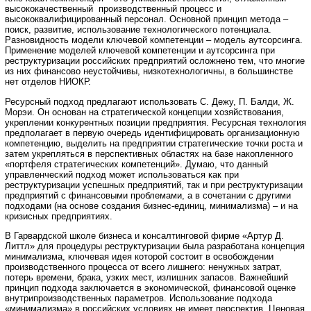
высококачественный производственный процесс и
высококвалифицированный персонал. Основной принцип метода –
поиск, развитие, использование технологического потенциала.
Разновидность модели ключевой компетенции – модель аутсорсинга.
Применение моделей ключевой компетенции и аутсорсинга при
реструктуризации российских предприятий осложнено тем, что многие
из них финансово неустойчивы, низкотехнологичны, в большинстве
нет отделов НИОКР.
Ресурсный подход предлагают использовать С. Дежу, П. Балди, Ж.
Морэи. Он основан на стратегической концепции хозяйствования,
укреплении конкурентных позиции предприятия. Ресурсная технология
предполагает в первую очередь идентифицировать организационную
компетенцию, выделить на предприятии стратегические точки роста и
затем укрепляться в перспективных областях на базе накопленного
«портфеля стратегических компетенций». Думаю, что данный
управленческий подход может использоваться как при
реструктуризации успешных предприятий, так и при реструктуризации
предприятий с финансовыми проблемами, а в сочетании с другими
подходами (на основе создания бизнес-единиц, минимализма) – и на
кризисных предприятиях.
В Гарвардской школе бизнеса и консалтинговой фирме «Артур Д.
Литтл» для процедуры реструктуризации была разработана концепция
минимализма, ключевая идея которой состоит в освобождении
производственного процесса от всего лишнего: ненужных затрат,
потерь времени, брака, узких мест, излишних запасов. Важнейший
принцип подхода заключается в экономической, финансовой оценке
внутрипроизводственных параметров. Использование подхода
«минимализма» в российских условиях не имеет перспектив. Ценовая