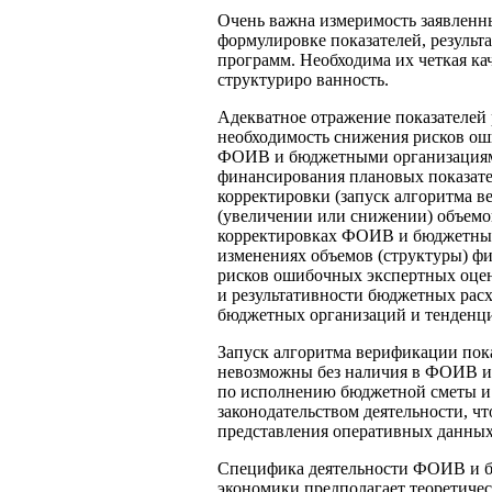
Очень важна измеримость заявленны
формулировке показателей, результ
программ. Необходима их четкая ка
структуриро ванность.
Адекватное отражение показателей
необходимость снижения рисков ош
ФОИВ и бюджетными организациям
финансирования плановых показател
корректировки (запуск алгоритма 
(увеличении или снижении) объемо
корректировках ФОИВ и бюджетным
изменениях объемов (структуры) фи
рисков ошибочных экспертных оцен
и результативности бюджетных расх
бюджетных организаций и тенденци
Запуск алгоритма верификации пок
невозможны без наличия в ФОИВ и
по исполнению бюджетной сметы и 
законодательством деятельности, ч
представления оперативных данных
Специфика деятельности ФОИВ и б
экономики предполагает теоретиче