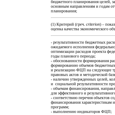
бюджетного планирования целей, зад
основным направлениям и годам от
планирования;
(1) Критерий (греч.
criterion
) – пока
оценка качества экономического объ
- результативности бюджетных расх
ожидаемого исполнения федерально
оптимизации расходов проекта фед
годы планового периода;
- обоснованности формирования рас
формированию объемов бюджетных 
и реализацию ФЦП на следующее т
правовых актов и методической ба
- наличию утвержденных целей, ко
и социальной результативности пр
- объемам финансирования, направ
для эффективного и результативно
- соответствию перечня объектов с
финансирования характеристикам и
программ;
- выполнению индикаторов ФЦП;