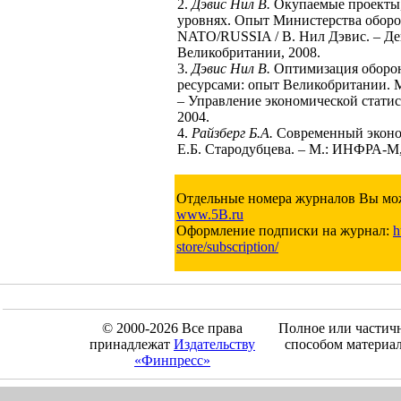
2.
Дэвис Нил В.
Окупаемые проекты,
уровнях. Опыт Министерства обор
NATO/RUSSIA / В. Нил Дэвис. – Де
Великобритании, 2008.
3.
Дэвис Нил В.
Оптимизация оборо
ресурсами: опыт Великобритании. 
– Управление экономической стати
2004.
4.
Райзберг Б.А.
Современный эконом
Е.Б. Стародубцева. – М.: ИНФРА-М,
Отдельные номера журналов Вы мож
www.5B.ru
Оформление подписки на журнал:
h
store/subscription/
© 2000-2026 Все права
Полное или частич
принадлежат
Издательству
способом материал
«Финпресс»