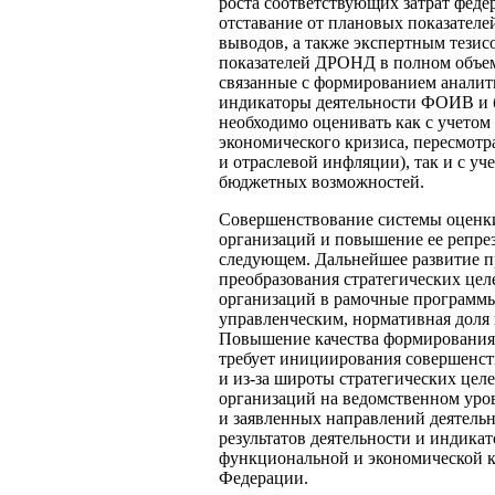
роста соответствующих затрат феде
отставание от плановых показателе
выводов, а также экспертным тези
показателей ДРОНД в полном объем
связанные с формированием аналити
индикаторы деятельности ФОИВ и б
необходимо оценивать как с учетом
экономического кризиса, пересмотр
и отраслевой инфляции), так и с у
бюджетных возможностей.
Совершенствование системы оценк
организаций и повышение ее репрез
следующем. Дальнейшее развитие п
преобразования стратегических це
организаций в рамочные программы
управленческим, нормативная доля 
Повышение качества формирования
требует инициирования совершенств
и из-за широты стратегических це
организаций на ведомственном уров
и заявленных направлений деятельн
результатов деятельности и индика
функциональной и экономической 
Федерации.