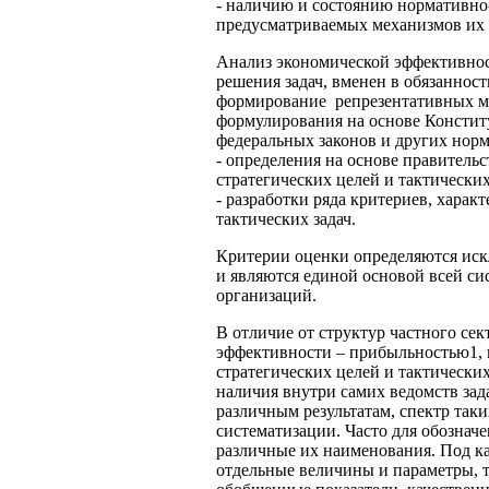
- наличию и состоянию нормативн
предусматриваемых механизмов их 
Анализ экономической эффективност
решения задач, вменен в обязанно
формирование репрезентативных ма
формулирования на основе Констит
федеральных законов и других нор
- определения на основе правитель
стратегических целей и тактических
- разработки ряда критериев, хара
тактических задач.
Критерии оценки определяются и
и являются единой основой всей си
организаций.
В отличие от структур частного се
эффективности – прибыльностью1, в
стратегических целей и тактическ
наличия внутри самих ведомств зад
различным результатам, спектр так
систематизации. Часто для обознач
различные их наименования. Под к
отдельные величины и параметры, т