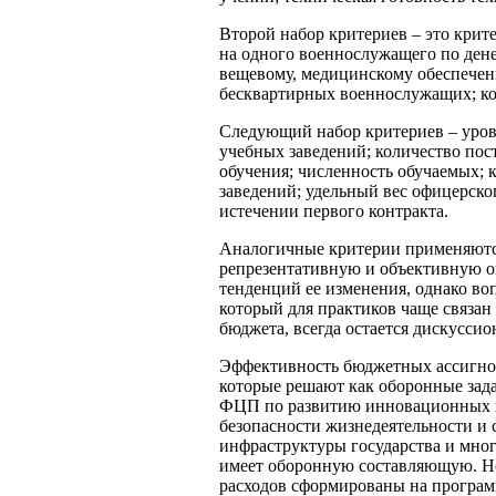
Второй набор критериев – это крит
на одного военнослужащего по ден
вещевому, медицинскому обеспечен
бесквартирных военнослужащих; ко
Следующий набор критериев – урове
учебных заведений; количество пос
обучения; численность обучаемых;
заведений; удельный вес офицерског
истечении первого контракта.
Аналогичные критерии применяются
репрезентативную и объективную о
тенденций ее изменения, однако в
который для практиков чаще связа
бюджета, всегда остается дискусси
Эффективность бюджетных ассигнов
которые решают как оборонные задач
ФЦП по развитию инновационных и
безопасности жизнедеятельности и
инфраструктуры государства и мног
имеет оборонную составляющую. Но
расходов сформированы на програм