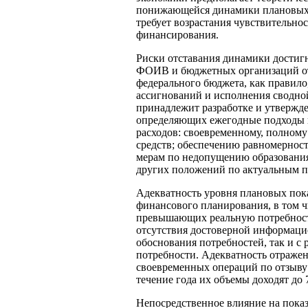
понижающейся динамики плановых и
требует возрастания чувствительно
финансирования.
Риски отставания динамики достигн
ФОИВ и бюджетных организаций от 
федерального бюджета, как правил
ассигнований и исполнения сводно
принадлежит разработке и утвержд
определяющих ежегодные подходы 
расходов: своевременному, полном
средств; обеспечению равномерност
мерам по недопущению образования
других положений по актуальным п
Адекватность уровня плановых пока
финансового планирования, в том ч
превышающих реальную потребность
отсутствия достоверной информацио
обоснования потребностей, так и с
потребности. Адекватность отражен
своевременных операций по отзыву
течение года их объемы доходят до
Непосредственное влияние на показ