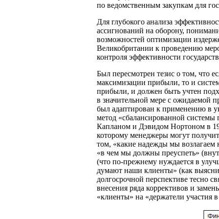
по ведомственным закупкам для го
Для глубокого анализа эффективнос
ассигнований на оборону, понимани
возможностей оптимизации издерже
Великобритании к проведению мер
контроля эффективности государств
Был пересмотрен тезис о том, что е
максимизации прибыли, то и систем
прибыли, и должен быть учтен подх
в значительной мере с ожидаемой п
был адаптирован к применению в у
метод «сбалансированной системы п
Капланом и Дэвидом Нортоном в 199
которому менеджеры могут получит
том, «какие надежды мы возлагаем
«в чем мы должны преуспеть» (внут
(что по-прежнему нуждается в улучш
думают наши клиенты» (как выясни
долгосрочной перспективе тесно св
внесения ряда коррективов и заме
«клиенты» на «держатели участия в