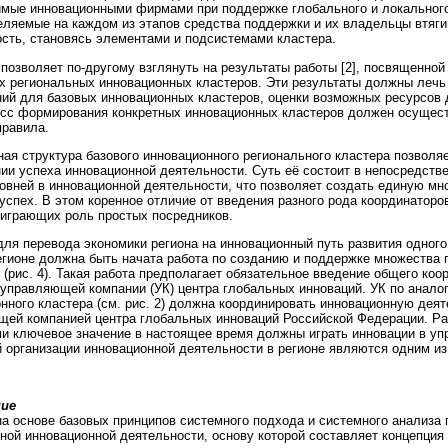
мые инновационными фирмами при поддержке глобального и локального 
еляемые на каждом из этапов средства поддержки и их владельцы втяг
сть, становясь элементами и подсистемами кластера.
позволяет по-другому взглянуть на результаты работы [2], посвященно
 региональных инновационных кластеров. Эти результаты должны лечь
ий для базовых инновационных кластеров, оценки возможных ресурсов 
сс формирования конкретных инновационных кластеров должен осущес
правила.
ая структура базового инновационного регионального кластера позволя
ии успеха инновационной деятельности. Суть её состоит в непосредств
овней в инновационной деятельности, что позволяет создать единую мн
успех. В этом коренное отличие от введения разного рода координаторо
 играющих роль простых посредников.
для перевода экономики региона на инновационный путь развития одного
гионе должна быть начата работа по созданию и поддержке множества
 (рис. 4). Такая работа предполагает обязательное введение общего ко
 управляющей компании (УК) центра глобальных инноваций. УК по анало
нного кластера (см. рис. 2) должна координировать инновационную деят
ей компанией центра глобальных инноваций Российской Федерации. Ра
и ключевое значение в настоящее время должны играть инновации в у
 организации инновационной деятельности в регионе являются одним из
ие
на основе базовых принципов системного подхода и системного анализа
ной инновационной деятельности, основу которой составляет концепция 