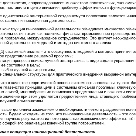
 десятилетия, сопровождавшиеся множеством политических, экономич
ов, поставили в центр внимания проблему эффективности функциониров
е единственной альтернативой создавшемуся положению является иннов
составляет инновационная деятельность.
 конструкция инновационной деятельности объединяет множество объек
ятельности, таким как политика, финансы, промышленное производство
е программы, международное сотрудничество. Это диктует необходимо
нной деятельности моделей и методов системного анализа.
[1] системный анализ – это совокупность моделей и методов принятия р
ое представление решаемой проблемы;
етация процесса поиска лучшей альтернативы в виде задачи управлени
 её состояния в цель;
и выбор лучшей альтернативы;
е специальной структуры для практического внедрения выбранной альте
 что в качестве теоретической основы системного анализа выступают б
 главенство принципа цели в системном описании проблемы, ключевую 
ых связей, многообразия их возможного представления и важности сис
ое значение при этом уделяется предпочтениям лица, ставящего пробле
илучшей альтернативы.
 выше дополним замечанием о необходимости чёткого разделения понят
сть. Будем исходить из того, что инновационная деятельность – это со
из научных результатов их потенциальные экономические эффекты. Её 
о сферой его реализации конечной группе потребителей.
мная концепция инновационной деятельности