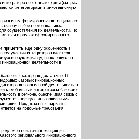
интеграторов по этапам схемы (см. рис.
иваются интеграторами в инновационную
й принципам формирования потенциально
 в основу выбора потенциальных
для осуществления их деятельности. Но
твляться в рамках сформированного
ет приметить ещё одну особенность в
енном участии интеграторов кластера
огоуровневую команду, нацеленную на
в инновационной деятельности в
 базового кластера недостаточно. В
 подобных базовых инновационных
ординатора инновационной деятельности в
гии с глобальным интегратором базового
ельность в регионе, обеспечивая связь с
зумеется, наряду с инновационными
правлении. Предложенные варианты
 ответов на подобные требования.
 предложена системная концепция
базового регионального инновационного