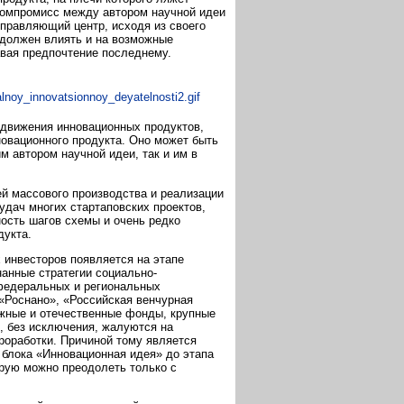
 компромисс между автором научной идеи
управляющий центр, исходя из своего
 должен влиять и на возможные
авая предпочтение последнему.
движения инновационных продуктов,
новационного продукта. Оно может быть
 автором научной идеи, так и им в
ей массового производства и реализации
удач многих стартаповских проектов,
ность шагов схемы и очень редко
дукта.
 инвесторов появляется на этапе
анные стратегии социально-
 федеральных и региональных
 «Роснано», «Российская венчурная
ежные и отечественные фонды, крупные
, без исключения, жалуются на
роработки. Причиной тому является
 блока «Инновационная идея» до этапа
орую можно преодолеть только с