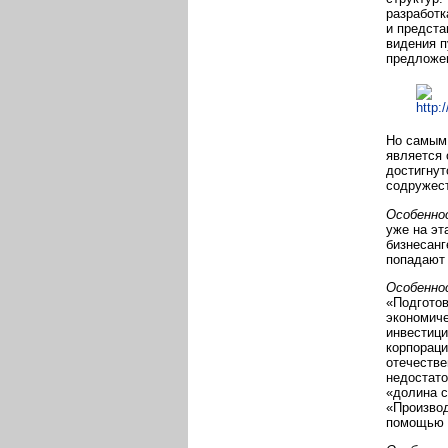
разработк
и предста
видения п
предложен
Но самым 
является 
достигнут
содружес
Особенно
уже на эт
бизнесанг
попадают 
Особенно
«Подготов
экономиче
инвестици
корпораци
отечестве
недостато
«долина с
«Производ
помощью е