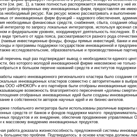
сти (см. рис. 1), а также полностью распоряжается имеющимся у неё их
ует работу вверенных ему инновационных фирм, предоставляя им имеющ
ра необходимый ресурс. Как ресурс можно рассматривать и выполнение
мых от инновационных фирм функций – кадрового обеспечения, админис
ния необходимых финансовых средств, снабжения, сбыта, создания об
й интегратор по запросу локальных интеграторов, используя арсенал св
ном и федеральном уровнях, координирует деятельность последних. В 
 в виде третьего от ядра пояса, рассматриваются разного рода отечест
 (паевые инвестиционные фонды, фонды прямых инвестиций, банки и инв
фонды и программы поддержки государством инновационной и предприн
также исследовательские, образовательные и производственные партнер
й перечень ещё раз подтверждает вывод о необходимости единого цент
сти, без которого молодой инновационной фирме невозможно не только с
зобраться в большом перечне названий средств и институтов поддержки
аботы нашего инновационного регионального кластера было создание 
окальных инновационных кластеров совместно с авторитетными в выбра
ва ООО «ИНОКОР» и его партнёров были отобраны инновационные идеи,
казывающие возможность благоприятного пересечения «долины смерти» 
оплощения отобранных инновационных идей были созданы инновационны
ание в собственности авторов научных идей и их бизнес-ангелов.
ржке глобального интегратора были использованы различные варианты
онных средств от банков и фондов поддержки малого предпринимательс
онных продуктов и их внедрение, обеспечив продвижение управляемых
и к массовому внедрению инновационных продуктов.
ая работа доказала жизнеспособность предложенной системы инновац
ь большинство проблем. Подтвердилось: в основе кластера должны ле