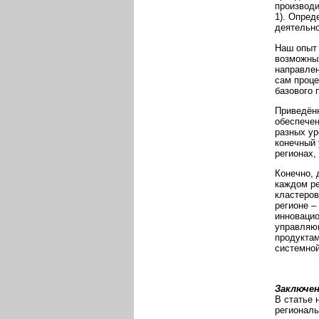
производи
1). Опред
деятельно
Наш опыт 
возможных
направлен
сам проце
базового 
Приведённ
обеспечен
разных ур
конечный 
регионах,
Конечно, 
каждом ре
кластеров
регионе –
инновацио
управляющ
продуктам
системной
Заключен
В статье 
региональ