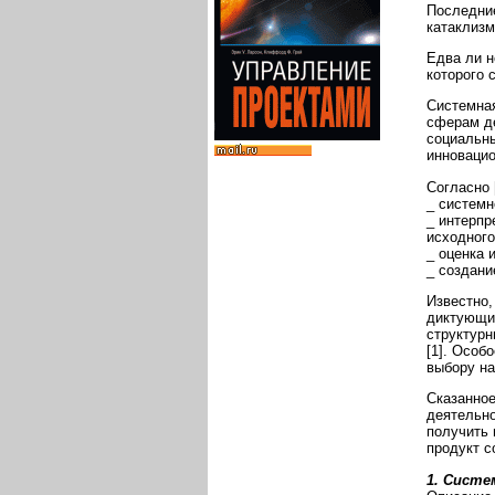
Последние
катаклизм
Едва ли н
которого 
Системная
сферам де
социальны
инновацио
Согласно 
_ системн
_ интерпр
исходного
_ оценка 
_ создани
Известно,
диктующие
структурн
[1]. Особ
выбору на
Сказанное
деятельно
получить 
продукт с
1. Систе