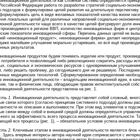
инновационной деятельности как сложной системы определяется принци
Российской Федерации работа по разработке стратегий социально-эконом
 подходов к формулировке целей развития на длительную перспективу
формулировать цель в виде желаемых показателей качества жизни насе
чня локальных целей для различных направлений социально-экономичес
ионной деятельности чаще всего в качестве целей фигурируют доля ин
 производимого в регионе ВВП, количество инновационных фирм и центр
ские показатели инновационной сферы. Перечень данных целей не вызыв
ий «инновационный продукт», «инновационная фирма» делает неопреде
даже малейшее улучшение морально устаревших, но всё ещё производи
нных результатов.
новационным продуктом будем понимать изделие или продукт, произведё
 потребителя и позволяющий либо революционно сократить расходы ис
х, социальных и экономических ресурсов с одновременным улучшением
, либо решить проблему, до сегодняшнего дня не решаемую. Последнее
онных медицинских технологий. Сформулированное определение необх
 инновационной деятельности – владельцем инновационной идеи, в каче
ие, так и физические лица, обладающие правом интеллектуальной собс
овационной деятельности представлена на рис. 1.
сть 1.
Инновационная деятельность представляет собой сложный, мног
ые связи которого (согласно принципам системного подхода) должны ра
антности их описания и выполнимости. При этом вид элементов и подси
ые связи между собой и внешней средой должны определяться управля
нного за эффективность всего процесса инновационной деятельности. Т
ющий все процессы (рис. 1), – обязательное условие успеха инновацио
сть 2.
Ключевым этапом в инновационной деятельности является блок «
. Здесь впервые интересы автора научной идеи соприкасаются с интер
 Результатом взаимодействия является автор будущего инновационного п