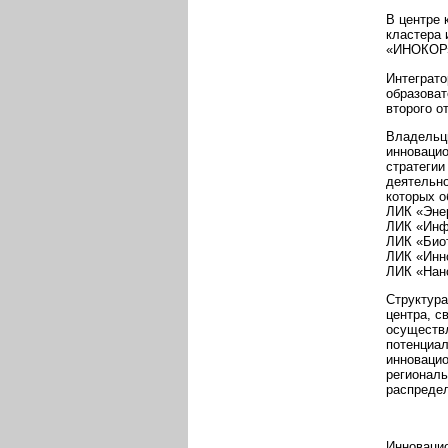
В центре 
кластера 
«ИНОКОР
Интеграто
образоват
второго о
Владельцы
инновацио
cтратегии
деятельно
которых о
ЛИК «Эне
ЛИК «Инф
ЛИК «Био
ЛИК «Инно
ЛИК «Нан
Структура
центра, с
осуществл
потенциал
инновацио
региональ
распредел
Инновацио