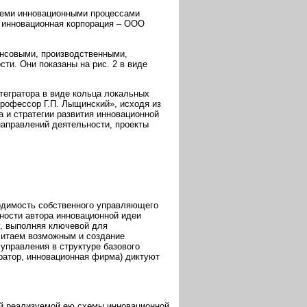
семи инновационными процессами
 инновационная корпорация – ООО
нсовыми, производственными,
и. Они показаны на рис. 2 в виде
тегратора в виде кольца локальных
рофессор Г.П. Лыщинский», исходя из
а и стратегии развития инновационной
направлений деятельности, проекты
ходимость собственного управляющего
ности автора инновационной идеи
, выполняя ключевой для
считаем возможным и создание
управления в структуре базового
гратор, инновационная фирма) диктуют
ей реализуемой ею схемы инновационной