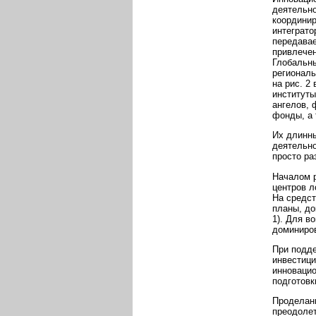
деятельно
координир
интеграто
передавае
привлече
Глобальны
региональ
на рис. 2
институты
ангелов, 
фонды, а 
Их длинны
деятельно
просто ра
Началом р
центров л
На средст
планы, до
1). Для в
доминиров
При подде
инвестици
инноваци
подготовк
Проделанн
преодолет