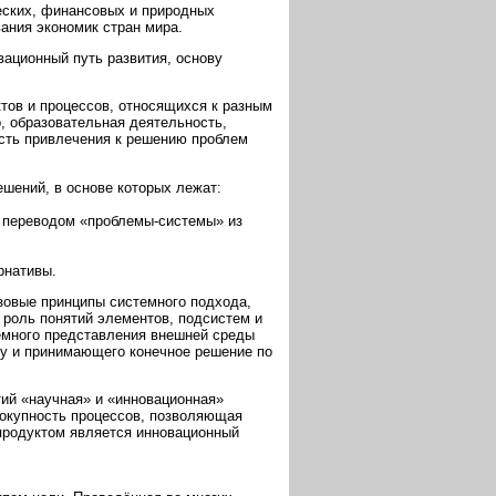
еских, финансовых и природных
ания экономик стран мира.
ационный путь развития, основу
тов и процессов, относящихся к разным
, образовательная деятельность,
сть привлечения к решению проблем
ешений, в основе которых лежат:
я переводом «проблемы-системы» из
рнативы.
азовые принципы системного подхода,
роль понятий элементов, подсистем и
темного представления внешней среды
му и принимающего конечное решение по
ий «научная» и «инновационная»
вокупность процессов, позволяющая
продуктом является инновационный