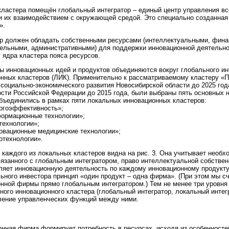
кластера помещён глобальный интегратор – единый центр управления в
и их взаимодействием с окружающей средой. Это специально созданная
».
р должен обладать собственными ресурсами (интеллектуальными, фина
ельными, административными) для поддержки инновационной деятельност
т ядра кластера пояса ресурсов.
 инновационных идей и продуктов объединяются вокруг глобального ин
нных кластеров (ЛИК). Применительно к рассматриваемому кластеру «П
 социально-экономического развития Новосибирской области до 2025 год
сти Российской Федерации до 2015 года, были выбраны пять основных 
бъединились в рамках пяти локальных инновационных кластеров:
ргоэффективность»;
ормационные технологии»;
технологии»;
вационные медицинские технологии»;
отехнологии».
 каждого из локальных кластеров видна на рис. 3. Она учитывает необ
вязанного с глобальным интегратором, право интеллектуальной собствен
яет инновационную деятельность по каждому инновационному продукту
ьного инвестора принцип «один продукт – одна фирма». (При этом мы 
нной фирмы прямо глобальным интегратором.) Тем не менее три уровня 
ного инновационного кластера (глобальный интегратор, локальный инте
ение управленческих функций между ними.
нная фирма формирует потребность в ресурсах, исходя из особенност