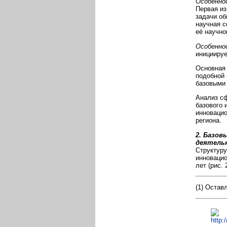
Особенно
Первая из
задачи об
научная с
её научно
Особенно
инициируе
Основная 
подобной 
базовыми 
Анализ сф
базового 
инновацио
региона.
2. Базов
деятель
Структуру
инновацио
лет (рис. 2
(1) Остав