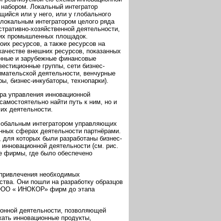
 набором. Локальный интегратор
ийся или у него, или у глобального
 локальным интегратором целого ряда
тративно-хозяйственной деятельности,
щих промышленных площадок.
оих ресурсов, а также ресурсов на
качестве внешних ресурсов, показанных
венные и зарубежные финансовые
естиционные группы, сети бизнес-
имательской деятельности, венчурные
ы, бизнес-инкубаторы, технопарки).
ра управления инновационной
амостоятельно найти путь к ним, но и
 их деятельности.
глобальным интегратором управляющих
нных сферах деятельности партнёрами.
 для которых были разработаны бизнес-
инновационной деятельности (см. рис.
е фирмы, где было обеспечено
 привлечения необходимых
тва. Они пошли на разработку образцов
 ООО « ИНОКОР» фирм до этапа
ионной деятельности, позволяющей
жать инновационные продукты,