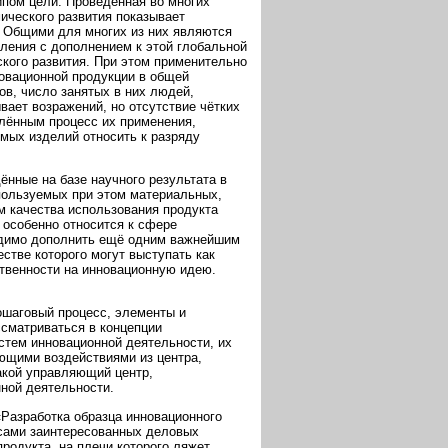
пом цели. Проведённая во многих
ического развития показывает
. Общими для многих из них являются
ления с дополнением к этой глобальной
кого развития. При этом применительно
новационной продукции в общей
ов, число занятых в них людей,
ает возражений, но отсутствие чётких
лённым процесс их применения,
мых изделий относить к разряду
нные на базе научного результата в
пользуемых при этом материальных,
 качества использования продукта
 особенно относится к сфере
одимо дополнить ещё одним важнейшим
стве которого могут выступать как
твенности на инновационную идею.
ошаговый процесс, элементы и
ссматриваться в концепции
стем инновационной деятельности, их
ющими воздействиями из центра,
акой управляющий центр,
нной деятельности.
Разработка образца инновационного
есами заинтересованных деловых
родукта, на плечи которого ляжет