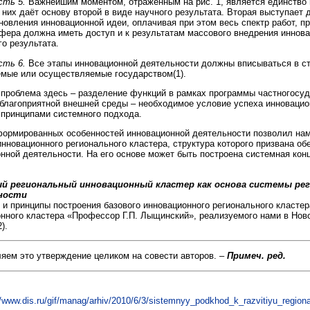
сть 5.
Важнейшим моментом, отражённым на рис. 1, является единство 
 них даёт основу второй в виде научного результата. Вторая выступает 
новления инновационной идеи, оплачивая при этом весь спектр работ, п
фера должна иметь доступ и к результатам массового внедрения инновац
го результата.
сть 6.
Все этапы инновационной деятельности должны вписываться в ст
мые или осуществляемые государством(1).
проблема здесь – разделение функций в рамках программы частногосуд
благоприятной внешней среды – необходимое условие успеха инновацио
принципами системного подхода.
ормированных особенностей инновационной деятельности позволил на
инновационного регионального кластера, структура которого призвана о
нной деятельности. На его основе может быть построена системная кон
ый региональный инновационный кластер как основа системы ре
ности
 и принципы построения базового инновационного регионального класте
нного кластера «Профессор Г.П. Лыщинский», реализуемого нами в Нов
).
ляем это утверждение целиком на совести авторов. –
Примеч. ред.