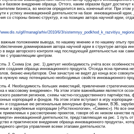
а и базовое внедрение образца. Оттого, каким образом будет достигнут
вителем бизнеса, во многом определится весь конечный итог. При этом 
ути к успеху инновационной деятельности на базе инновационной идеи,
ия со стороны бизнес-структур, и на позицию автора научной идеи, отд
важным положением вывода, по нашему мнению и по нашему опыту про
обеспечение доминирования автора научной идеи в структуре автора ин
о в виде авторского контроля над последующей деятельностью как самим
тве с управляющим центром.
сть 3.
Схема (см. рис. 1) диктует необходимость учёта всех особенност
апе создания образца инновационного продукта. Отсюда ясна причина не
елов, бизнес-инкубаторов. Они зачастую не видят до конца всю совокуп
в нужную нишу потенциально необходимых свойств инновационного про
сть 4.
Необходимость больших инвестиций, привлечения стратегических
ка к массовому внедрению». На этом этапе важнейшими являются осозн
ского развития регионов, схемы частно-государственного партнёрства,
онных корпораций и фондов. На этом этапе вступают в игру корпорации
я» и созданные ею региональные венчурные фонды, банки, ВЭБ, заруб
нные и зарубежные корпорации («Ростехнологии», «Сименс»). Но все они
к приемлемых к рассмотрению проектов, говоря об их низком качестве п
мерти» инновационной деятельности, представляющая на рис. 1 путь от
ство и практическое внедрение образца инновационного продукта», кот
диного центра управления всеми этапами деятельности.