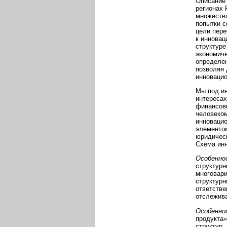
Описание 
регионах 
множество
попытки с
цели пере
к инновац
структуре
экономиче
определен
позволяя 
инновацио
Мы под ин
интересах
финансовы
человеком
инноваци
элементом
юридическ
Схема инн
Особенно
структурн
многовари
структурн
ответстве
отслежива
Особенно
продукта»
структур.