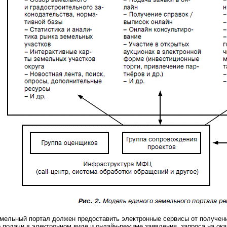
емельный портал должен предоставить электронные сервисы от получен
 подачи в электронном виде и онлайн-режиме заявления, запроса на ок