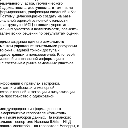
земельного участка, геологического
 адекватность, доступность, в том числе
 формированию, унификации сведений и баз
Поэтому целесообразно создать на базе
нальной оценкой рыночной стоимости
нфраструктуры МФЦ позволит упростить
емельных участков и недвижимости, повысить
авленческих решений по результатам оценки.
одимо создание единого
земельного
рументом управления земельными ресурсами
о окна», единой точкой доступа к
щиков данных и пользователей. Ключевой
тической и справочной информации о
 с состоянием рынка земельных участков,
нформации о правилах застройки,
 сетях и объектах инженерной
странственной интеграции и визуализации
е пространство с однократной
 международного информационного
 американском геопортале «Уан-стоп»
ями тысяч наборов данных. На испанских
нальном геопортале Испании IDEE – ИПД
ячного масштаба – на геопортале Наварры, а