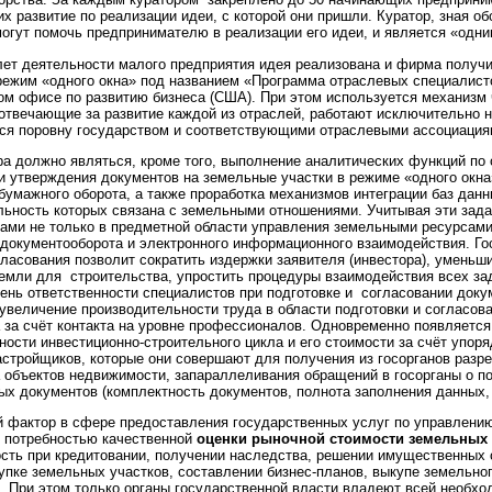
их развитие по реализации идеи, с которой они пришли. Куратор, зная о
могут помочь предпринимателю в реализации его идеи, и является «одн
лет деятельности малого предприятия идея реализована и фирма получи
ежим «одного окна» под названием «Программа отраслевых специалистов
м офисе по развитию бизнеса (США). При этом используется механизм 
отвечающие за развитие каждой из отраслей, работают исключительно на
тся поровну государством и соответствующими отраслевыми ассоциация
а должно являться, кроме того, выполнение аналитических функций по 
и утверждения документов на земельные участки в режиме «одного окн
бумажного оборота, а также проработка механизмов интеграции баз дан
льность которых связана с земельными отношениями. Учитывая эти зад
ми не только в предметной области управления земельными ресурсами
 документооборота и электронного информационного взаимодействия. Го
ласования позволит сократить издержки заявителя (инвестора), уменьш
мли для строительства, упростить процедуры взаимодействия всех зад
ень ответственности специалистов при подготовке и согласовании доку
величение производительности труда в области подготовки и согласов
 за счёт контакта на уровне профессионалов. Одновременно появляетс
ости инвестиционно-строительного цикла и его стоимости за счёт упор
астройщиков, которые они совершают для получения из госорганов раз
 объектов недвижимости, запараллеливания обращений в госорганы о п
х документов (комплектность документов, полнота заполнения данных, 
 фактор в сфере предоставления государственных услуг по управлени
 потребностью качественной
оценки рыночной стоимости земельных 
сть при кредитовании, получении наследства, решении имущественных 
упке земельных участков, составлении бизнес-планов, выкупе земельног
. При этом только органы государственной власти владеют всей необх