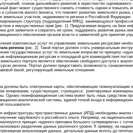
улучшений, планов дальнейшего развития в окрестностях оцениваемого 
нный факт может существенного снизить стоимость оценки и повысить её
 и субъектов малого бизнеса, что поможет развитию земельного рынка,
е земельных участков, недвижимости региона и Российской Федерации. 
зированную структуру (подразделения МФЦ), занимающуюся профессио
стков и имущественных прав (рис. 1). Предлагаемая модель на базе и
нки для заявителя и сократить её сроки, поддержать развитие рынка з
мационного обеспечения органов власти и заявителей для принятия упр
вления комплексных услуг по управлению земельными ресурсами необх
тала региона
(рис. 2). Такой портал должен стать универсальным инст
чения государственных услуг по земельным вопросам по принципу «одног
ым информационным ресурсам и площадкой для взаимодействия постав
земельного портала является обеспечение свободного доступа к анали
урсах региона. Портал должен предоставить возможность ознакомления
равовой базой, регулирующей земельные отношения.
ла должны быть электронные карты, обеспечивающие геовизуализацию и
ом зонировании, существующих, строящихся, роектируемых инженерных
ы. Однако геоинформационная система может быть лишь средством про
ационно-аналитической системы, единой точкой входа в информационно
ей пользователя.
ия инфраструктуры пространственных данных (ИПД) необходимы анализ
 изучение зарубежного и российского опыта. Например, на национальном
 реализуется принцип «единого прилавка большого супермаркета» с сотн
еализовано разделение данных различного уровня. К примеру, на нацио
трёхмерная визуализация данных, детальные данные вплоть до пятитыс