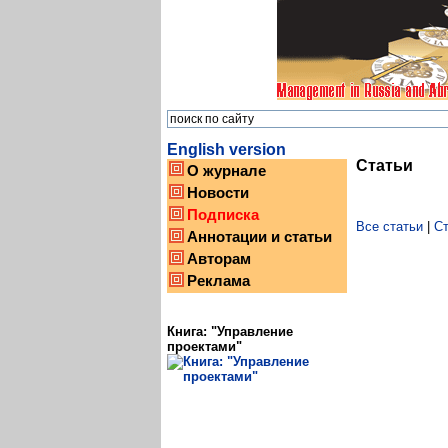
English version
Статьи
О журнале
Новости
Подписка
Все статьи
|
Ст
Аннотации и статьи
Авторам
Реклама
Книга: "Управление
проектами"