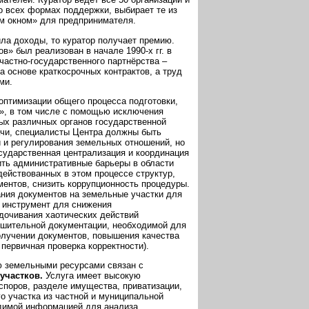
бо всех формах поддержки, выбирает те из
им окном» для предпринимателя.
ла доходы, то куратор получает премию.
» был реализован в начале 1990-х гг. в
частно-государственного партнёрства –
 основе краткосрочных контрактов, а труд
ми.
оптимизации общего процесса подготовки,
а», в том числе с помощью исключения
ных различных органов государственной
ачи, специалисты Центра должны быть
 и регулирования земельных отношений, но
сударственная централизация и координация
ить административные барьеры в области
ействованных в этом процессе структур,
ментов, снизить коррупционность процедуры.
ания документов на земельные участки для
я инструмент для снижения
ядочивания хаотических действий
решительной документации, необходимой для
олучении документов, повышения качества
первичная проверка корректности).
ю земельными ресурсами связан с
участков.
Услуга имеет высокую
споров, разделе имущества, приватизации,
о участка из частной и муниципальной
одимой информацией для анализа