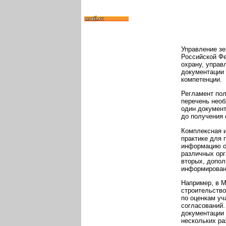
Управление зе
Российской Фе
охрану, управ
документации 
компетенции.
Регламент пол
перечень необ
один документ
до получения 
Комплексная и
практике для 
информацию о 
различных орг
вторых, допо
информирован
Например, в М
строительство
по оценкам уч
согласований.
документации 
нескольких ра