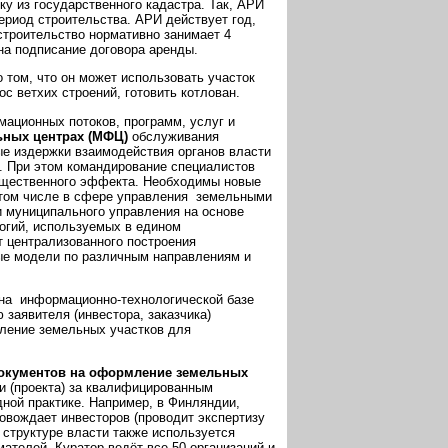
ку из государственного кадастра. Так, АРИ
риод строительства. АРИ действует год,
строительство нормативно занимает 4
 на подписание договора аренды.
 том, что он может использовать участок
ос ветхих строений, готовить котлован.
ационных потоков, программ, услуг и
ьных центрах (МФЦ)
обслуживания
ые издержки взаимодействия органов власти
. При этом командирование специалистов
ущественного эффекта. Необходимы новые
 том числе в сфере управления земельными
и муниципального управления на основе
огий, используемых в едином
 централизованного построения
ые модели по различным направлениям и
на информационно-технологической базе
заявителя (инвестора, заказчика)
мление земельных участков для
 документов на оформление земельных
ки (проекта) за квалифицированным
ной практике. Например, в Финляндии,
овождает инвесторов (проводит экспертизу
 структуре власти также используется
телей. Куратор ведёт все 50 организаций и