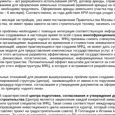
ументы – акт разрешённого использования (АРИ), договор аренды, справ
ванием для оформления земельных отношений (временной аренды) на пе
о необходимо продлевать. Оформление аренды земельного участка под 
но – 6 месяцев). Соответственно, из года действия АРИ полгода уходит
х месяцев застройщик, уже имея постановление Правительства Москвы о
ства, не имеет права завезти на него строительную технику, начинать сн
е проблемы необходимо с помощью интеграции соответствующих информ
вно создаваемых в настоящее время по всей стране
многофункционал
рганизаций по принципу «одного окна». МФЦ призваны снизить совокупн
и организациями, выраженные во временном и стоимостном эквиваленте
ганизаций, широко практикующееся при создании МФЦ, не может дать с
ые модели для предоставления комплексных государственных услуг, в
я этого актуальна разработка эффективных моделей государственного 
, финансовых, логистических, инновационных, информационных технол
ом пространстве. Положительный эффект масштаба достигается за счёт
для этого инфраструктуры МФЦ, в которую и встраиваются разработанн
льных отношений для решения вышеуказанных проблем нужно создание 
ированной структуры (центра), занимающейся от имени и по поручению 
процедур подготовки, согласования и утверждения документов на офор
 по принципу «одного окна».
й характеристикой
центра подготовки, согласования и утверждения
 строительства
(Центра) является закрепление каждой конкретной заяв
или группой специалистов МФЦ. Такая схема соответствует международ
провождения инвестиционного цикла назначается куратор, который сопр
ставляет проект на градостроительном совете). В Голландии и Испании в
орства. За каждым куратором закреплено до 50 начинающих предпринима