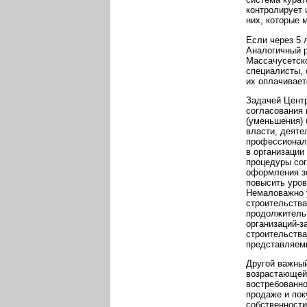
контролирует 
них, которые 
Если через 5 
Аналогичный р
Массачусетско
специалисты, 
их оплачивае
Задачей Центр
согласования 
(уменьшения) 
власти, деяте
профессионала
в организации
процедуры сог
оформления зе
повысить уров
Немаловажно у
строительства
продолжительн
организаций-з
строительства
представляемы
Другой важный
возрастающей
востребованно
продаже и пок
собственности