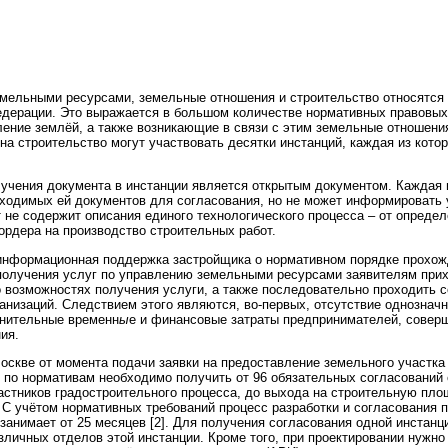
мельными ресурсами, земельные отношения и строительство относятся 
дерации. Это выражается в большом количестве нормативных правовых
ление землёй, а также возникающие в связи с этим земельные отношения
на строительство могут участвовать десятки инстанций, каждая из кото
учения документа в инстанции является открытым документом. Каждая 
ходимых ей документов для согласования, но не может информировать 
 не содержит описания единого технологического процесса – от определ
ордера на производство строительных работ.
нформационная поддержка застройщика о нормативном порядке прохожд
получения услуг по управлению земельными ресурсами заявителям при
возможностях получения услуги, а также последовательно проходить с
анизаций. Следствием этого являются, во-первых, отсутствие однозначно
лнительные временн
ы
е и финансовые затраты предпринимателей, соверш
ия.
оскве от момента подачи заявки на предоставление земельного участка
 по нормативам необходимо получить от 96 обязательных согласований 
астников градостроительного процесса, до выхода на строительную пл
 С учётом нормативных требований процесс разработки и согласования 
занимает от 25 месяцев [2]. Для получения согласования одной инстанци
зличных отделов этой инстанции. Кроме того, при проектировании нужн