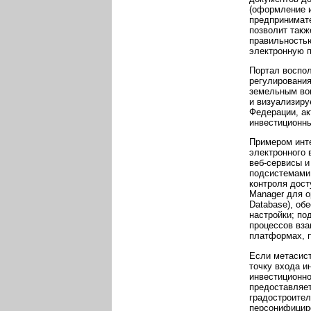
(оформление и
предпринимат
позволит такж
правильностью
электронную п
Портал воспол
регулирования
земельным воп
и визуализиру
Федерации, ак
инвестиционны
Примером инте
электронного
веб-сервисы и
подсистемами 
контроля дост
Manager для о
Database), об
настройки; по
процессов вз
платформах, п
Если метасис
точку входа и
инвестиционно
предоставляет
градостроител
персонифицир