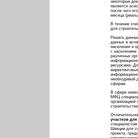
некоторые док
является осно
после чего ег
месяца (реаль
В течение эти
для строитель
Решать данны
данных в акти
населения и о
с населением 
различных ор
информационн
ресурсами. Дл
маркетинговых
информационн
необходимой 
сферам.
В сфере земе
МФЦ специализ
организацией 
строительства
Отличительно
участков для
специалистом 
Швеции для со
проекта, пред
система курат