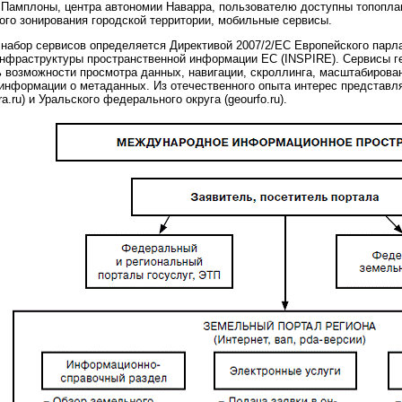
 Памплоны, центра автономии Наварра, пользователю доступны топопла
го зонирования городской территории, мобильные сервисы.
абор сервисов определяется Директивой 2007/2/ЕС Европейского парлам
инфраструктуры пространственной информации ЕС (INSPIRE). Сервисы г
 возможности просмотра данных, навигации, скроллинга, масштабирован
 информации о метаданных. Из отечественного опыта интерес представ
.ru) и Уральского федерального округа (geourfo.ru).