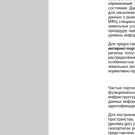
обременений, 
состояния. Да
для населения
данных о рынк
МФЦ специали
земельных уча
процедуру оце
уровень инфор
Для предоста
интернет-пор
региона, полу
распределённ
особенностью 
земельных рес
нормативно-п
Частью порта
функциональн
инфраструктур
данных информ
идентификаци
Для построен
пространства,
(geodata.gov)
геопорталах р
представлена 