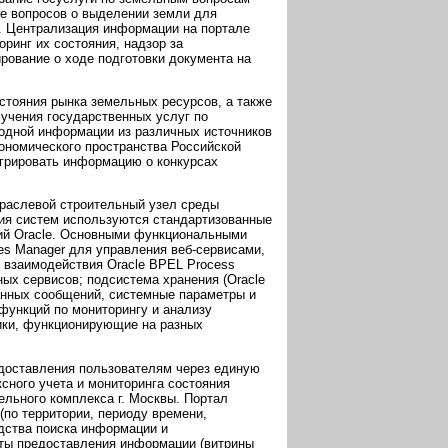
ие вопросов о выделении земли для
. Централизация информации на портале
ринг их состояния, надзор за
рование о ходе подготовки документа на
стояния рынка земельных ресурсов, а также
учения государственных услуг по
родной информации из различных источников
кономического пространства Российской
егрировать информацию о конкурсах
траслевой строительный узел среды
ия систем используются стандартизованные
ний Oracle. Основными функциональными
s Manager для управления веб-сервисами,
о взаимодействия Oracle BPEL Process
ых сервисов; подсистема хранения (Oracle
анных сообщений, системные параметры и
функций по мониторингу и анализу
ики, функционирующие на разных
доставления пользователям через единую
сного учета и мониторинга состояния
ельного комплекса г. Москвы. Портал
(по территории, периоду времени,
дства поиска информации и
ты предоставления информации (витрины