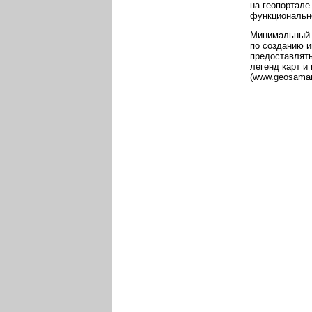
на геопортале
функционально
Минимальный н
по созданию 
предоставлять
легенд карт и
(www.geosamara