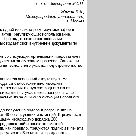
к. э. н., докторант МИЭТ,
Жилин К.А.,
Международный университет,
г. Москва
к одной из самых регулируемых сфер в
 актов, регулирующих использование,
. При подготовке и согласовании
рых издаёт свои внутренние документы по
из согласующих организаций представляет
участников об общем процессе. Однако ни
ения земельного участка под строительство
ения согласований отсутствует. На
ходится самостоятельно находить
огласования в службах «одного окна»
й картины у участников процесса, а во-
аемые из-за ошибок в ситуации неполного
 до получения ордера и разрешения на
от 40 согласующих инстанций. В результате,
ощадку необходимо порядка 200
предпроектной и проектно-сметной
и, как правило, требуются подписи и печати
о регулярно обновлять и продлевать