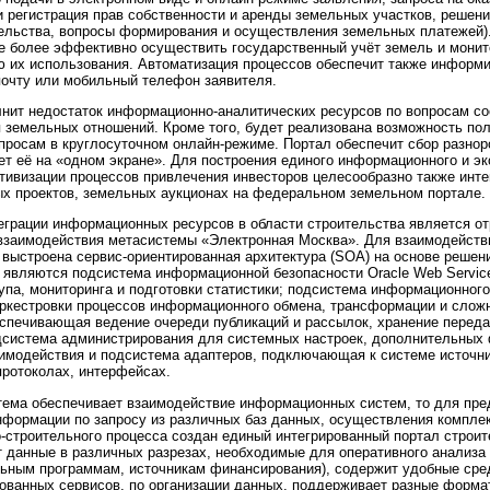
 регистрация прав собственности и аренды земельных участков, решен
ельства, вопросы формирования и осуществления земельных платежей)
е более эффективно осуществить государственный учёт земель и монито
 их использования. Автоматизация процессов обеспечит также информи
очту или мобильный телефон заявителя.
нит недостаток информационно-аналитических ресурсов по вопросам со
 земельных отношений. Кроме того, будет реализована возможность пол
росам в круглосуточном онлайн-режиме. Портал обеспечит сбор разно
ет её на «одном экране». Для построения единого информационного и э
тивизации процессов привлечения инвесторов целесообразно также инт
х проектов, земельных аукционах на федеральном земельном портале.
грации информационных ресурсов в области строительства является о
 взаимодействия метасистемы «Электронная Москва». Для взаимодейств
 выстроена сервис-ориентированная архитектура (SOA) на основе реше
являются подсистема информационной безопасности Oracle Web Service
упа, мониторинга и подготовки статистики; подсистема информационног
ркестровки процессов информационного обмена, трансформации и сложн
еспечивающая ведение очереди публикаций и рассылок, хранение перед
дсистема администрирования для системных настроек, дополнительных 
аимодействия и подсистема адаптеров, подключающая к системе источн
ротоколах, интерфейсах.
тема обеспечивает взаимодействие информационных систем, то для пре
нформации по запросу из различных баз данных, осуществления комплек
-строительного процесса создан единый интегрированный портал строит
 данные в различных разрезах, необходимые для оперативного анализа 
ьным программам, источникам финансирования), содержит удобные сре
ованных сервисов, по организации данных, поддерживает разные форма