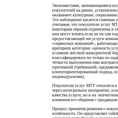
Экономистами, занимающимися исс
покупателей на рынке, установлено
оказывают культурные, социальные,
Это наблюдение касается главным о
учитывая, что покупатели услуг МТУ
некоторым образом ограничены в св
они могут влиять если не на сам по
предоставляющей им услуги компа
«сервисных компаний», работающих
критериев категории «ценность усл
условиях жёсткой конкурентной бор
классифицировать не только по над
чёткости выполнения ими контрактн
притязаний (требований, предъявля
клиенториентированный подход, о
индивидуализма).
Покупатели услуг МТУ относятся к 
через интегральное восприятие, ос
качества услуги, но и на впечатле
влиянием его общения с продавцом 
Процесс принятия решения о покуп
особенности. Он представляет соб