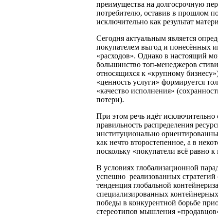
преимущества на долгосрочную пер
потребителю, оставив в прошлом п
исключительно как результат матер
Сегодня актуальным является опре
покупателем выгод и понесённых и
«расходов». Однако в настоящий мо
большинство топ-менеджеров стив
относящихся к «крупному бизнесу»)
«ценность услуги» формируется тол
«качество исполнения» (сохранност
потери).
При этом речь идёт исключительно 
правильность распределения ресурс
институционально ориентированные
как нечто второстепенное, а в неко
поскольку «покупатели всё равно к 
В условиях глобализационной пара
успешно реализованных стратегий 
тенденция глобальной контейнериз
специализированных контейнерных 
победы в конкурентной борьбе при
стереотипов мышления «продавцов» 