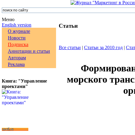
Меню
English version
Статьи
О журнале
Новости
Подписка
Все статьи
|
Статьи за 2010 год
|
Стат
Аннотации и статьи
Авторам
Реклама
Формирован
морского транс
Книга: "Управление
проектами"
ор