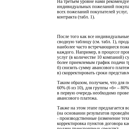
На третьем уровне нами рекомендуе
индивидуальных пожеланий покупат
всех пожеланий покупателей услуг,
контракта (табл. 1).
После того как все индивидуальны
сводную таблицу (см. табл. 1), про
наиболее часто встречающиеся поже
каждого. Например, в процессе про
услуг (в количестве 10 компаний) 
более приемлемым график подачи тр
б) снизить сумму авансового платеж
в) скорректировать сроки представл
Таким образом, получаем, что для 
60% (6 из 10), для группы «б» – 80%
в первую очередь необходимо пров
авансового платежа.
Также на этом этапе предлагается 
(на основании результатов провед
- производственные (изменение тех
корректировка пунктов договора к
подачи транспортных средств);