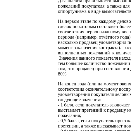
Для анализа правильности выбранн
пожеланий покупателя, а также для
оппортунизма в виде вымогательств
На первом этапе по каждому делово
сделок по которым составляет более
соответствия первоначальному восп
периода (например, отчётного года)
насколько продавец удовлетворил п
момент заключения контракта).
рас
выполненных пожеланий
к количе
Значения данного показателя находя
тем большее количество пожеланий
том, что продавец при составлении
80%.
На конец года (или на момент оконч
соответствия окончательному восп
удовлетворения покупателя деловы
следующие значения:
- 1 балл, если покупатель заключае
выставляет претензий к продавцу и
пожелания;
- 0,5 балла, если покупатель при з
претензии, а также высказывает но