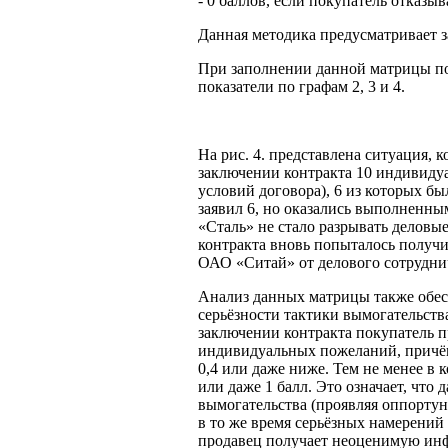
- 0 баллов, если покупатель отказы
Данная методика предусматривает з
При заполнении данной матрицы по
показатели по графам 2, 3 и 4.
На рис. 4. представлена ситуация, 
заключении контракта 10 индивиду
условий договора), 6 из которых 
заявил 6, но оказались выполненны
«Сталь» не стало разрывать деловы
контракта вновь попыталось получи
ОАО «Ситай» от делового сотруднич
Анализ данных матрицы также обес
серьёзности тактики вымогательств
заключении контракта покупатель п
индивидуальных пожеланий, причё
0,4 или даже ниже. Тем не менее в 
или даже 1 балл. Это означает, что
вымогательства (проявляя оппортун
в то же время серьёзных намерений
продавец получает неоценимую инф