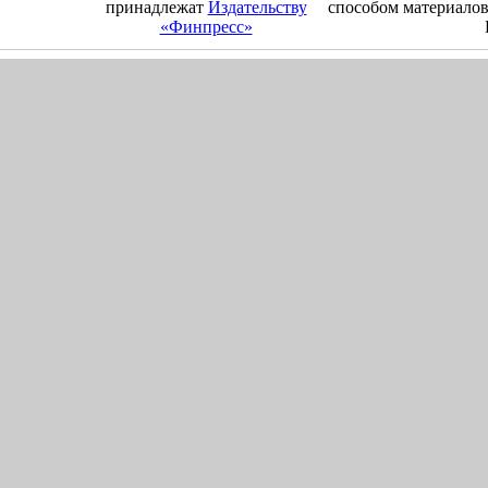
принадлежат
Издательству
способом материалов
«Финпресс»