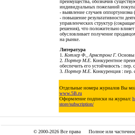
преимущества, обозначив существ
индивидуальных пожеланий покупа
- выявление случаев оппортунизма 
- повышение результативности деят
управленческих структур (сокращае
решения), что положительно влияет 
обусловливает получение продавц
на рынке.
Литература
1.
Котлер Ф., Армстронг Г.
Основы м
2.
Портер М.Е.
Конкурентное преим
обеспечить его устойчивость : пер. с
3.
Портер М.Е.
Конкуренция : пер. с
Отдельные номера журналов Вы мож
www.5B.ru
Оформление подписки на журнал:
h
store/subscription/
© 2000-2026 Все права
Полное или частично