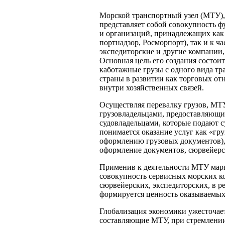
Морской транспортный узел (МТУ),
представляет собой совокупность 
и организаций, принадлежащих как
портнадзор, Росморпорт), так и к ч
экспедиторские и другие компании,
Основная цель его создания состои
каботажные грузы с одного вида тр
страны в развитии как торговых от
внутри хозяйственных связей.
Осуществляя перевалку грузов, МТУ
грузовладельцами, предоставляющи
судовладельцами, которые подают с
понимается оказание услуг как «гру
оформлению грузовых документов), 
оформление документов, сюрвейерс
Применив к деятельности МТУ марк
совокупность сервисных морских к
сюрвейерских, экспедиторских, в р
формируется ценность оказываемых
Глобализация экономики ужесточае
составляющие МТУ, при стремлени