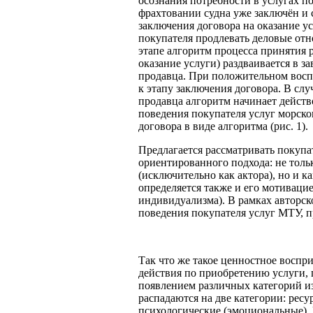
осознания потребности в услугах по
фрахтовании судна уже заключён и с
заключения договора на оказание у
покупателя продлевать деловые от
этапе алгоритм процесса принятия 
оказание услуги) раздваивается в з
продавца. При положительном восп
к этапу заключения договора. В сл
продавца алгоритм начинает действ
поведения покупателя услуг морско
договора в виде алгоритма (рис. 1).
Предлагается рассматривать покупа
ориентированного подхода: не толь
(исключительно как актора), но и к
определяется также и его мотиваци
индивидуализма). В рамках авторс
поведения покупателя услуг МТУ, п
Так что же такое ценностное воспр
действия по приобретению услуги, 
появлением различных категорий и
распадаются на две категории: рес
психологические (эмоциональные). 