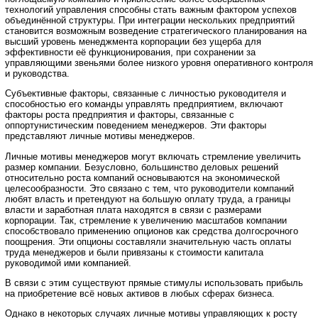
технологий управления способны стать важным фактором успехов
объединённой структуры. При интеграции нескольких предприятий
становится возможным возведение стратегического планирования на
высший уровень менеджмента корпорации без ущерба для
эффективности её функционирования, при сохранении за
управляющими звеньями более низкого уровня оперативного контроля
и руководства.
Субъективные факторы, связанные с личностью руководителя и
способностью его команды управлять предприятием, включают
факторы роста предприятия и факторы, связанные с
оппортунистическим поведением менеджеров. Эти факторы
представляют личные мотивы менеджеров.
Личные мотивы менеджеров могут включать стремление увеличить
размер компании. Безусловно, большинство деловых решений
относительно роста компаний основываются на экономической
целесообразности. Это связано с тем, что руководители компаний
любят власть и претендуют на большую оплату труда, а границы
власти и заработная плата находятся в связи с размерами
корпорации. Так, стремление к увеличению масштабов компании
способствовало применению опционов как средства долгосрочного
поощрения. Эти опционы составляли значительную часть оплаты
труда менеджеров и были привязаны к стоимости капитала
руководимой ими компанией.
В связи с этим существуют прямые стимулы использовать прибыль
на приобретение всё новых активов в любых сферах бизнеса.
Однако в некоторых случаях личные мотивы управляющих к росту