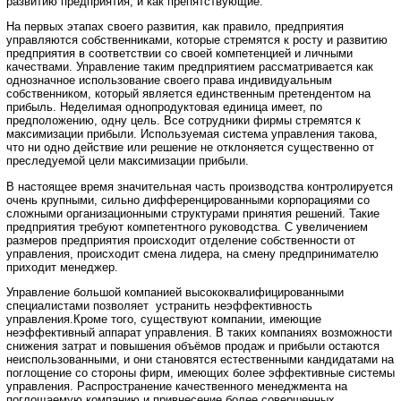
развитию предприятия, и как препятствующие.
На первых этапах своего развития, как правило, предприятия
управляются собственниками, которые стремятся к росту и развитию
предприятия в соответствии со своей компетенцией и личными
качествами. Управление таким предприятием рассматривается как
однозначное использование своего права индивидуальным
собственником, который является единственным претендентом на
прибыль. Неделимая однопродуктовая единица имеет, по
предположению, одну цель. Все сотрудники фирмы стремятся к
максимизации прибыли. Используемая система управления такова,
что ни одно действие или решение не отклоняется существенно от
преследуемой цели максимизации прибыли.
В настоящее время значительная часть производства контролируется
очень крупными, сильно дифференцированными корпорациями со
сложными организационными структурами принятия решений. Такие
предприятия требуют компетентного руководства. С увеличением
размеров предприятия происходит отделение собственности от
управления, происходит смена лидера, на смену предпринимателю
приходит менеджер.
Управление большой компанией высококвалифицированными
специалистами позволяет устранить неэффективность
управления.Кроме того, существуют компании, имеющие
неэффективный аппарат управления. В таких компаниях возможности
снижения затрат и повышения объёмов продаж и прибыли остаются
неиспользованными, и они становятся естественными кандидатами на
поглощение со стороны фирм, имеющих более эффективные системы
управления. Распространение качественного менеджмента на
поглощаемую компанию и привнесение более совершенных