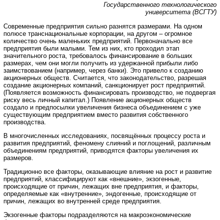
Государственного технологического
университета (ВСГТУ)
Cовременные предприятия сильно разнятся размерами. На одном
полюсе транснациональные корпорации, на другом – огромное
количество очень маленьких предприятий. Первоначально все
предприятия были малыми. Тем из них, кто проходил этап
значительного роста, требовалось финансирование в больших
размерах, чем они могли получить из удержанной прибыли либо
заимствованием (например, через банки). Это привело к созданию
акционерных обществ. Считается, что законодательство, разрешая
создание акционерных компаний, санкционирует рост предприятий.
(Появляется возможность финансировать производство, не подвергая
риску весь личный капитал.) Появление акционерных обществ
создало и предпосылки увеличения бизнеса объединением с уже
существующим предприятием вместо развития собственного
производства.
В многочисленных исследованиях, посвящённых процессу роста и
развития предприятий, феномену слияний и поглощений, различным
объединениям предприятий, приводятся факторы увеличения их
размеров.
Традиционно все факторы, оказывающие влияние на рост и развитие
предприятий, классифицируют как «внешние», экзогенные,
происходящие от причин, лежащих вне предприятия, и факторы,
определяемые как «внутренние», эндогенные, происходящие от
причин, лежащих во внутренней среде предприятия.
Экзогенные факторы подразделяются на макроэкономические