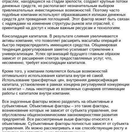
отраслях, находящихся на стадии зрелости, создают крупные потоки
денежных средств, но располагают незначительным выбором
привлекательных инвестиционных возможностей. Поэтому часто
подобные компании используют образовавшиеся излишки денежных
средств для проведения поглощений. Этот фактор может быть связан
с надеждами на изменение структуры рынков или отраслей, с
ориентацией на доступ к новым важным ресурсам и технологиям.
Консолидация капиталов. В результате слияния увеличиваются
активы компании, что позволяет расширить масштабы операций и
быстро перераспределять имеющиеся средства. Общемировая
тенденция дерегулирования заметно усиливает стремление к
универсализации. Успех организаций будущего главным образом
зависит от расширения спектра предоставляемых услуг, что,
несомненно, требует консолидации капиталов.
Кроме того, у компании появляется больше возможностей
оптимального использования капитала внутри её самой.
Использование трансфертных цен, внутренняя диверсификация
капитала, установление в рамках концерна регулируемой конкуренции
за капитал – лишь некоторые из возможных сценариев оптимизации
работы с капиталом внутри компании.
Все эндогенные факторы можно разделить на объективные и
субъективные. Объективные факторы – это такие факторы,
возникновение которых не зависит от субъекта управления, они
обусловлены общеэкономическими закономерностями развития
предприятий. Все рассмотренные выше факторы относятся к
объективным. Субъективные факторы полностью зависят от субъекта
управления. Их можно рассматривать и как способствующие росту и