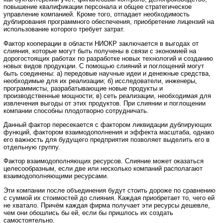
повышение квалификации персонала и общее стратегическое
управление компанией. Кроме того, отпадает необходимость
дублирования программного обеспечения, приобретение лицензий на
использование которого требует затрат.
Фактор кооперации в области НИОКР заключается в выгодах от
слияния, которые могут быть получены в связи с экономией на
дорогостоящих работах по разработке новых технологий и созданию
новых видов продукции. С помощью слияний и поглощений могут
быть соединены: а) передовые научные идеи и денежные средства,
необходимые для их реализации; б) исследователи, инженеры,
программисты, разрабатывающие новые продукты и
производственные мощности; в) сеть реализации, необходимая для
извлечения выгоды от этих продуктов. При слиянии и поглощении
компании способны плодотворно сотрудничать.
Данный фактор пересекается с фактором ликвидации дублирующих
функций, фактором взаимодополнения и эффекта масштаба, однако
его важность для будущего предприятия позволяет выделить его в
отдельную группу.
Фактор взаимодополняющих ресурсов. Слияние может оказаться
целесообразным, если две или несколько компаний располагают
взаимодополняющими ресурсами.
Эти компании после объединения будут стоить дороже по сравнению
с суммой их стоимостей до слияния. Каждая приобретает то, чего ей
не хватало. Причём каждая фирма получает эти ресурсы дешевле,
чем они обошлись бы ей, если бы пришлось их создать
самостоятельно.