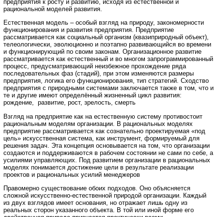
предприятия к росту и развитию, исходя из естественной и
рациональной моделей развития.
Естественная модель – особый взгляд на природу, закономерности
функционирования и развития предприятия. Предприятие
рассматривается как социальный организм (квазиприродный объект),
телеологически, эволюционно и поэтапно развивающийся во времени
и функционирующий по своим законам. Организационное развитие
рассматривается как естественный и во многом запрограммированный
процесс, предусматривающий неизбежное прохождение ряда
последовательных фаз (стадий), при этом изменяются размеры
предприятия, логика его функционирования, тип стратегий. Сходство
предприятия с природными системами заключается также в том, что и
те и другие имеют определённый жизненный цикл развития:
рождение, развитие, рост, зрелость, смерть
Взгляд на предприятие как на естественную систему противостоит
рациональным моделям организации. В рациональных моделях
предприятие рассматривается как сознательно проектируемая «под
цель» искусственная система, как инструмент, формируемый для
решения задач. Эта концепция основывается на том, что организации
создаются и поддерживаются в рабочем состоянии не сами по себе, а
усилиями управляющих. Под развитием организации в рациональных
моделях понимается достижение цели в результате реализации
проектов и рациональных усилий менеджеров
Правомерно существование обоих подходов. Оно объясняется
сложной искусственно-естественной природой организации. Каждый
из двух взглядов имеет основания, но отражает лишь одну из
реальных сторон указанного объекта. В той или иной форме его