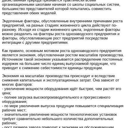
двойственная природа признается практически всеми
организационными школами начиная со школы социальных систем,
большинство представителей которой попытались совместить
представления обеих моделей.
Эндогенные факторы, обусловленные внутренними причинами роста
предприятий, на разных стадиях жизненного цикла действуют по-
разному. Исходя из стадии жизненного цикла, эндогенные факторы
можно разделить на факторы роста однозаводского предприятия и
факторы, обусловливающие рост предприятий посредством
интеграции с другими предприятиями.
Как правило, основным мотивом роста однозаводского предприятия
является экономия, обусловленная ростом масштабов производства.
Источником такой экономии указывается распределение постоянных
издержек на большее число единиц выпускаемой продукции, что
приводит к снижению себестоимости единицы продукции.
Экономия на масштабах производства происходит и вследствие
снижения капитальных и эксплуатационных затрат. Она зависит от
многих факторов:
- увеличение мощности оборудования идёт быстрее, чем растёт его
цена;
- полнее загрузка высокопроизводительного и прогрессивного
оборудования;
- по мере увеличения выпуска продукции повышается специализация
рабочих мест;
- значительное увеличение мощности технологических установок
требует сравнительно небольшого количества дополнительных
рабочих;
- рост размера завода приводит к экономии на обслуживающем