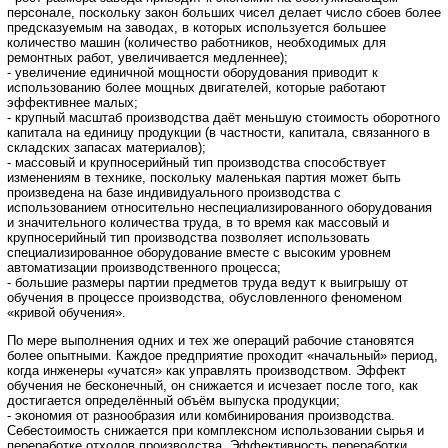
персонале, поскольку закон больших чисел делает число сбоев более
предсказуемым на заводах, в которых используется большее
количество машин (количество работников, необходимых для
ремонтных работ, увеличивается медленнее);
- увеличение единичной мощности оборудования приводит к
использованию более мощных двигателей, которые работают
эффективнее малых;
- крупный масштаб производства даёт меньшую стоимость оборотного
капитала на единицу продукции (в частности, капитала, связанного в
складских запасах материалов);
- массовый и крупносерийный тип производства способствует
изменениям в технике, поскольку маленькая партия может быть
произведена на базе индивидуального производства с
использованием относительно неспециализированного оборудования
и значительного количества труда, в то время как массовый и
крупносерийный тип производства позволяет использовать
специализированное оборудование вместе с высоким уровнем
автоматизации производственного процесса;
- большие размеры партии предметов труда ведут к выигрышу от
обучения в процессе производства, обусловленного феноменом
«кривой обучения».
По мере выполнения одних и тех же операций рабочие становятся
более опытными. Каждое предприятие проходит «начальный» период,
когда инженеры «учатся» как управлять производством. Эффект
обучения не бесконечный, он снижается и исчезает после того, как
достигается определённый объём выпуска продукции;
- экономия от разнообразия или комбинирования производства.
Себестоимость снижается при комплексном использовании сырья и
переработке отходов производства. Эффективность переработки