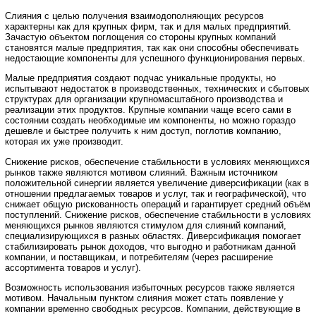
Слияния с целью получения взаимодополняющих ресурсов
характерны как для крупных фирм, так и для малых предприятий.
Зачастую объектом поглощения со стороны крупных компаний
становятся малые предприятия, так как они способны обеспечивать
недостающие компоненты для успешного функционирования первых.
Малые предприятия создают подчас уникальные продукты, но
испытывают недостаток в производственных, технических и сбытовых
структурах для организации крупномасштабного производства и
реализации этих продуктов. Крупные компании чаще всего сами в
состоянии создать необходимые им компоненты, но можно гораздо
дешевле и быстрее получить к ним доступ, поглотив компанию,
которая их уже производит.
Снижение рисков, обеспечение стабильности в условиях меняющихся
рынков также являются мотивом слияний. Важным источником
положительной синергии является увеличение диверсификации (как в
отношении предлагаемых товаров и услуг, так и географической), что
снижает общую рискованность операций и гарантирует средний объём
поступлений. Снижение рисков, обеспечение стабильности в условиях
меняющихся рынков являются стимулом для слияний компаний,
специализирующихся в разных областях. Диверсификация помогает
стабилизировать рынок доходов, что выгодно и работникам данной
компании, и поставщикам, и потребителям (через расширение
ассортимента товаров и услуг).
Возможность использования избыточных ресурсов также является
мотивом. Начальным пунктом слияния может стать появление у
компании временно свободных ресурсов. Компании, действующие в