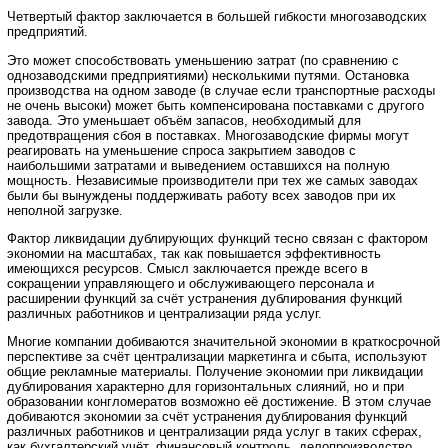
Четвертый фактор заключается в большей гибкости многозаводских
предприятий.
Это может способствовать уменьшению затрат (по сравнению с
однозаводскими предприятиями) несколькими путями. Остановка
производства на одном заводе (в случае если транспортные расходы
не очень высоки) может быть компенсирована поставками с другого
завода. Это уменьшает объём запасов, необходимый для
предотвращения сбоя в поставках. Многозаводские фирмы могут
реагировать на уменьшение спроса закрытием заводов с
наибольшими затратами и выведением оставшихся на полную
мощность. Независимые производители при тех же самых заводах
были бы вынуждены поддерживать работу всех заводов при их
неполной загрузке.
Фактор ликвидации дублирующих функций тесно связан с фактором
экономии на масштабах, так как повышается эффективность
имеющихся ресурсов. Смысл заключается прежде всего в
сокращении управляющего и обслуживающего персонала и
расширении функций за счёт устранения дублирования функций
различных работников и централизации ряда услуг.
Многие компании добиваются значительной экономии в краткосрочной
перспективе за счёт централизации маркетинга и сбыта, используют
общие рекламные материалы. Получение экономии при ликвидации
дублирования характерно для горизонтальных слияний, но и при
образовании конгломератов возможно её достижение. В этом случае
добиваются экономии за счёт устранения дублирования функций
различных работников и централизации ряда услуг в таких сферах,
как бухгалтерский учёт, финансовый контроль, делопроизводство,