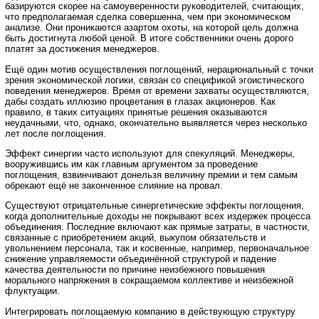
базируются скорее на самоуверенности руководителей, считающих,
что предполагаемая сделка совершенна, чем при экономическом
анализе. Они проникаются азартом охоты, на которой цель должна
быть достигнута любой ценой. В итоге собственники очень дорого
платят за достижения менеджеров.
Ещё один мотив осуществления поглощений, нерациональный с точки
зрения экономической логики, связан со спецификой эгоистического
поведения менеджеров. Время от времени захваты осуществляются,
дабы создать иллюзию процветания в глазах акционеров. Как
правило, в таких ситуациях принятые решения оказываются
неудачными, что, однако, окончательно выявляется через несколько
лет после поглощения.
Эффект синергии часто используют для спекуляций. Менеджеры,
вооружившись им как главным аргументом за проведение
поглощения, взвинчивают донельзя величину премии и тем самым
обрекают ещё не законченное слияние на провал.
Существуют отрицательные синергетические эффекты поглощения,
когда дополнительные доходы не покрывают всех издержек процесса
объединения. Последние включают как прямые затраты, в частности,
связанные с приобретением акций, выкупом обязательств и
увольнением персонала, так и косвенные, например, первоначальное
снижение управляемости объединённой структурой и падение
качества деятельности по причине неизбежного повышения
морального напряжения в сокращаемом коллективе и неизбежной
флуктуации.
Интегрировать поглощаемую компанию в действующую структуру