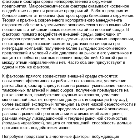
факторы и факторы среды непосредственного окружения
предприятия. Макроэкономические факторы оказывают косвенное
воздействие на рост и развитие предприятий. Работа предприятия
больше зависит от внешних факторов среды ближайшего окружения.
Теория и практика современного корпоративного менеджмента
стараются объяснить увеличение экономического веса компаний и
появление в этой связи новых возможностей во внешней среде. В
факторах прямого воздействия внешней среды, зависящих от
размеров предприятия, можно выделить два основных направления,
по которым теоретически возможно достижение синергии при
интеграции компаний: получение более выгодных экономических
предложений и условий либо давление на рынок и его участников и
защита от неблагоприятных внешних воздействий. Строгой грани
между этими направлениями нет. Часто оба они присутствуют в
одном и том же факторе.
К факторам прямого воздействия внешней среды относятся:
повышение эффективности работы с поставщиками, увеличение
рынка сбыта, фактор «присутствия на рынке», уменьшение налогов,
таможенных платежей и иных сборов, получение преимуществ на
рынке капитала, приобретение крупных контрактов, усиление
монопольной власти, получение доступа к информации (ноу-хау),
более высокий экспортный потенциал за счёт низкой себестоимости и
развитых сбытовых сетей за пределами национальной экономики,
разница в рыночной цене компании и стоимости её замещения,
разница между ликвидационной и текущей рыночной стоимостью
(продажа «вразброс»), защита от поглощений, способность дольше
противостоять воздействиям извне.
Попробуем представить эндогенные факторы, побуждающие