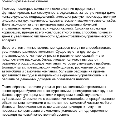
обычно чрезвычайно сложно.
Поэтому некоторые компании после слияния продолжают
функционировать как совокупность отдельных, зачастую иногда даже
конкурирующих, подразделений, имеющих разную производственную
инфраструктуру, научно-исследовательские и маркетинговые службы.
Даже экономия за счёт централизации отдельных функций
управления может оказаться недостижимой. Сложная структура
корпорации, прежде всего конгломератного типа, способна привести
даже к увеличению численности административно-управленческого
аппарата.
Вместе с тем личные мотивы менеджеров могут не способствовать
увеличению размеров компании. Существуют и другие цели
управляющих, отличные от роста и развития корпораций, – это
предпочтение расходов. Управляющие получают выгоду от
различного рода расходов компании, которые уменьшают прибыль.
Большой штат, превышающий необходимый, роскошные офисы,
автомобили и самолеты компании, большие расходы на приёмы
доставляют выгоды в натуральном выражении управляющим и в
отличие от денежных доходов не облагаются налогом.
Таким образом, наличие у самых разных компаний стремления к
концентрации обусловлено конкурентными преимуществами крупных
бизнес-структур перед мелкими и средними хозяйствующими
субъектами. Стремление к расширению масштабов операций вызвано
объективными причинами и является неотъемлемой частью любого
бизнеса. Перечисленные выше факторы приводят к тому, что
процессы концентрации в экономике усиливаются, одновременно
переходя на новый качественный уровень.