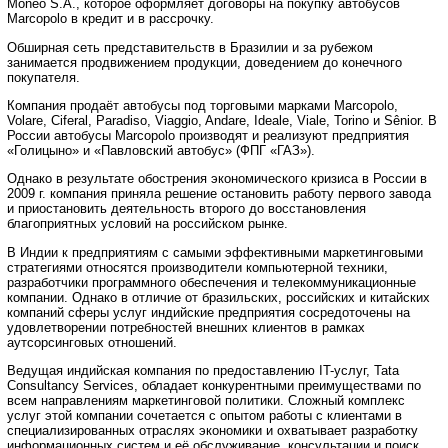
Moneo S.A., которое оформляет договоры на покупку автобусов
Marcopolo в кредит и в рассрочку.
Обширная сеть представительств в Бразилии и за рубежом
занимается продвижением продукции, доведением до конечного
покупателя.
Компания продаёт автобусы под торговыми марками Marcopolo,
Volare, Ciferal, Paradiso, Viaggio, Andare, Ideale, Viale, Torino и Sênior. В
России автобусы Marcopolo производят и реализуют предприятия
«Голицыно» и «Павловский автобус» (ФПГ «ГАЗ»).
Однако в результате обострения экономического кризиса в России в
2009 г. компания приняла решение остановить работу первого завода
и приостановить деятельность второго до восстановления
благоприятных условий на российском рынке.
В Индии к предприятиям с самыми эффективными маркетинговыми
стратегиями относятся производители компьютерной техники,
разработчики программного обеспечения и телекоммуникационные
компании. Однако в отличие от бразильских, российских и китайских
компаний сферы услуг индийские предприятия сосредоточены на
удовлетворении потребностей внешних клиентов в рамках
аутсорсинговых отношений.
Ведущая индийская компания по предоставлению IT-услуг, Tata
Consultancy Services, обладает конкурентными преимуществами по
всем направлениям маркетинговой политики. Сложный комплекс
услуг этой компании сочетается с опытом работы с клиентами в
специализированных отраслях экономики и охватывает разработку
информационных систем и её обслуживание, консультации и поиск