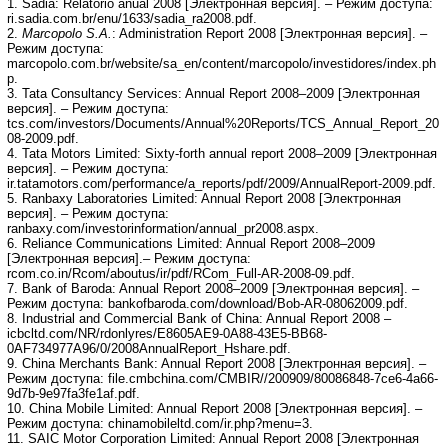
1. Sadia: Relatorio anual 2008 [Электронная версия]. – Режим доступа:
ri.sadia.com.br/enu/1633/sadia_ra2008.pdf.
2.
Marcopolo S.A.
: Administration Report 2008 [Электронная версия]. –
Режим доступа:
marcopolo.com.br/website/sa_en/content/marcopolo/investidores/index.ph
p.
3. Tata Consultancy Services: Annual Report 2008–2009 [Электронная
версия]. – Режим доступа:
tcs.com/investors/Documents/Annual%20Reports/TCS_Annual_Report_20
08-2009.pdf.
4. Tata Motors Limited: Sixty-forth annual report 2008–2009 [Электронная
версия]. – Режим доступа:
ir.tatamotors.com/performance/a_reports/pdf/2009/AnnualReport-2009.pdf.
5. Ranbaxy Laboratories Limited: Annual Report 2008 [Электронная
версия]. – Режим доступа:
ranbaxy.com/investorinformation/annual_pr2008.aspx.
6. Reliance Communications Limited: Annual Report 2008–2009
[Электронная версия].– Режим доступа:
rcom.co.in/Rcom/aboutus/ir/pdf/RCom_Full-AR-2008-09.pdf.
7. Bank of Baroda: Annual Report 2008–2009 [Электронная версия]. –
Режим доступа: bankofbaroda.com/download/Bob-AR-08062009.pdf.
8. Industrial and Commercial Bank of China: Annual Report 2008 –
icbcltd.com/NR/rdonlyres/E8605AE9-0A88-43E5-BB68-
0AF734977A96/0/2008AnnualReport_Hshare.pdf.
9. China Merchants Bank: Annual Report 2008 [Электронная версия]. –
Режим доступа: file.cmbchina.com/CMBIR//200909/80086848-7ce6-4a66-
9d7b-9e97fa3fe1af.pdf.
10. China Mobile Limited: Annual Report 2008 [Электронная версия]. –
Режим доступа: chinamobileltd.com/ir.php?menu=3.
11. SAIC Motor Corporation Limited: Annual Report 2008 [Электронная