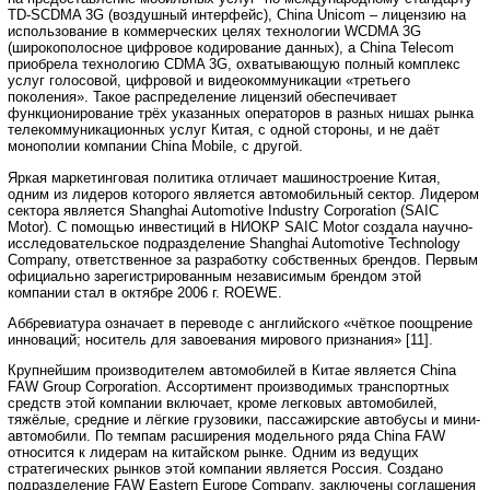
TD-SCDMA 3G (воздушный интерфейс), China Unicom – лицензию на
использование в коммерческих целях технологии WCDMA 3G
(широкополосное цифровое кодирование данных), а China Telecom
приобрела технологию CDMA 3G, охватывающую полный комплекс
услуг голосовой, цифровой и видеокоммуникации «третьего
поколения». Такое распределение лицензий обеспечивает
функционирование трёх указанных операторов в разных нишах рынка
телекоммуникационных услуг Китая, с одной стороны, и не даёт
монополии компании China Mobile, с другой.
Яркая маркетинговая политика отличает машиностроение Китая,
одним из лидеров которого является автомобильный сектор. Лидером
сектора является Shanghai Automotive Industry Corporation (SAIC
Motor). С помощью инвестиций в НИОКР SAIC Motor создала научно-
исследовательское подразделение Shanghai Automotive Technology
Company, ответственное за разработку собственных брендов. Первым
официально зарегистрированным независимым брендом этой
компании стал в октябре 2006 г. ROEWE.
Аббревиатура означает в переводе с английского «чёткое поощрение
инноваций; носитель для завоевания мирового признания» [11].
Крупнейшим производителем автомобилей в Китае является China
FAW Group Corporation. Ассортимент производимых транспортных
средств этой компании включает, кроме легковых автомобилей,
тяжёлые, средние и лёгкие грузовики, пассажирские автобусы и мини-
автомобили. По темпам расширения модельного ряда China FAW
относится к лидерам на китайском рынке. Одним из ведущих
стратегических рынков этой компании является Россия. Создано
подразделение FAW Eastern Europe Company, заключены соглашения