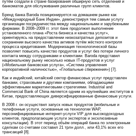
путём создали в стране базирования обширную сеть отделений и
банкоматов для обслуживания различных групп клиентов.
Бренд банка Baroda позиционируется на домашнем рынке как
«Международный Банк Индии», демонстрируя тем самым услугу
организации посредничества между национальными и зарубежными
фирмами. В 2008–2009 гг. этот банк продолжил выполнение
установленного плана «Роста бизнеса и качества услуг»,
ориентируясь на предоставлении низкозатратных депозитов и
сохранении высокого качества активов путём жёсткого контроля
процесса кредитования. Модернизация технологической базы
позволяет повысить качество продуктов и услуг без потери личного
контакта между сотрудниками и клиентами. Baroda представил
национальному рынку несколько новых IT-продуктов и услуг
(«Мобильная банковская услуга», «Система управления
корпоративной наличностью», «Глобальные сбережения») [7].
Как и индийский, китайский сектор финансовых услуг представлен
банками, страховыми и другими компаниями, обладающими
эффективными маркетинговыми стратегиями. Industrial and
Commercial Bank of China является одним из крупнейших институтов в
Китае, предоставляющих диверсифицированные финансовые услуги.
В 2008 г. он осуществил запуск новых продуктов (мобильные и
телефонные услуги, основанные на технологии WAP,
персонифицированные интернет-услуги VIP для высокодоходных
клиентов, предполагающие услуги экспертов и эксклюзивные
консультации). В этот период объём операций банка по электронным
сделкам со счетами составил 21 трлн долл., или 43,1% всех его
трансакций [8].