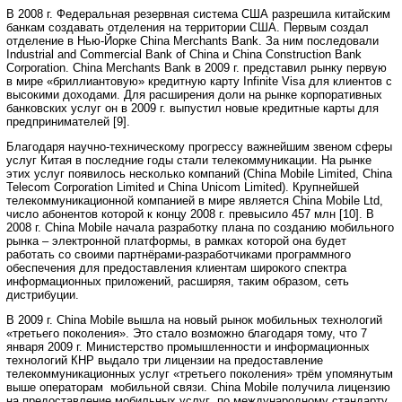
В 2008 г. Федеральная резервная система США разрешила китайским
банкам создавать отделения на территории США. Первым создал
отделение в Нью-Йорке China Merchants Bank. За ним последовали
Industrial and Commercial Bank of China и China Construction Bank
Corporation. China Merchants Bank в 2009 г. представил рынку первую
в мире «бриллиантовую» кредитную карту Infinite Visa для клиентов с
высокими доходами. Для расширения доли на рынке корпоративных
банковских услуг он в 2009 г. выпустил новые кредитные карты для
предпринимателей [9].
Благодаря научно-техническому прогрессу важнейшим звеном сферы
услуг Китая в последние годы стали телекоммуникации. На рынке
этих услуг появилось несколько компаний (China Mobile Limited, China
Telecom Corporation Limited и China Unicom Limited). Крупнейшей
телекоммуникационной компанией в мире является China Mobile Ltd,
число абонентов которой к концу 2008 г. превысило 457 млн [10]. В
2008 г. China Mobile начала разработку плана по созданию мобильного
рынка – электронной платформы, в рамках которой она будет
работать со своими партнёрами-разработчиками программного
обеспечения для предоставления клиентам широкого спектра
информационных приложений, расширяя, таким образом, сеть
дистрибуции.
В 2009 г. China Mobile вышла на новый рынок мобильных технологий
«третьего поколения». Это стало возможно благодаря тому, что 7
января 2009 г. Министерство промышленности и информационных
технологий КНР выдало три лицензии на предоставление
телекоммуникационных услуг «третьего поколения» трём упомянутым
выше операторам мобильной связи. China Mobile получила лицензию
на предоставление мобильных услуг по международному стандарту