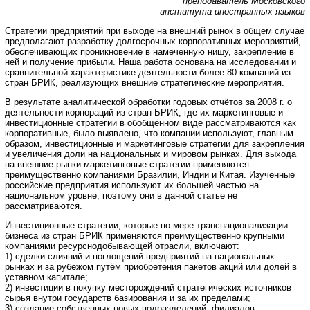
преподаватель Московского
института иностранных языков
Стратегии предприятий при выходе на внешний рынок в общем случае
предполагают разработку долгосрочных корпоративных мероприятий,
обеспечивающих проникновение в намеченную нишу, закрепление в
ней и получение прибыли. Наша работа основана на исследовании и
сравнительной характеристике деятельности более 80 компаний из
стран БРИК, реализующих внешние стратегические мероприятия.
В результате аналитической обработки годовых отчётов за 2008 г. о
деятельности корпораций из стран БРИК, где их маркетинговые и
инвестиционные стратегии в обобщённом виде рассматриваются как
корпоративные, было выявлено, что компании используют, главным
образом, инвестиционные и маркетинговые стратегии для закрепления
и увеличения доли на национальных и мировом рынках. Для выхода
на внешние рынки маркетинговые стратегии применяются
преимущественно компаниями Бразилии, Индии и Китая. Изученные
российские предприятия используют их большей частью на
национальном уровне, поэтому они в данной статье не
рассматриваются.
Инвестиционные стратегии, которые по мере транснационализации
бизнеса из стран БРИК применяются преимущественно крупными
компаниями ресурснодобывающей отрасли, включают:
1) сделки слияний и поглощений предприятий на национальных
рынках и за рубежом путём приобретения пакетов акций или долей в
уставном капитале;
2) инвестиции в покупку месторождений стратегических источников
сырья внутри государств базирования и за их пределами;
3) создание собственных новых подразделений, филиалов,