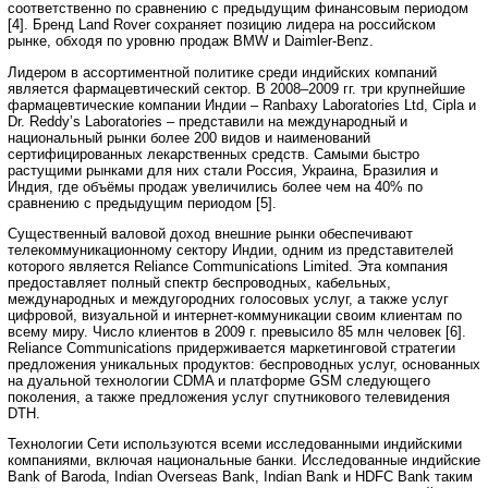
соответственно по сравнению с предыдущим финансовым периодом
[4]. Бренд Land Rover сохраняет позицию лидера на российском
рынке, обходя по уровню продаж BMW и Daimler-Benz.
Лидером в ассортиментной политике среди индийских компаний
является фармацевтический сектор. В 2008–2009 гг. три крупнейшие
фармацевтические компании Индии – Ranbaxy Laboratories Ltd, Cipla и
Dr. Reddy’s Laboratories – представили на международный и
национальный рынки более 200 видов и наименований
сертифицированных лекарственных средств. Самыми быстро
растущими рынками для них стали Россия, Украина, Бразилия и
Индия, где объёмы продаж увеличились более чем на 40% по
сравнению с предыдущим периодом [5].
Существенный валовой доход внешние рынки обеспечивают
телекоммуникационному сектору Индии, одним из представителей
которого является Reliance Communications Limited. Эта компания
предоставляет полный спектр беспроводных, кабельных,
международных и междугородних голосовых услуг, а также услуг
цифровой, визуальной и интернет-коммуникации своим клиентам по
всему миру. Число клиентов в 2009 г. превысило 85 млн человек [6].
Reliance Communications придерживается маркетинговой стратегии
предложения уникальных продуктов: беспроводных услуг, основанных
на дуальной технологии CDMA и платформе GSM следующего
поколения, а также предложения услуг спутникового телевидения
DTH.
Технологии Сети используются всеми исследованными индийскими
компаниями, включая национальные банки. Исследованные индийские
Bank of Baroda, Indian Overseas Bank, Indian Bank и HDFC Bank таким