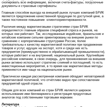
скопировать всю информацию, включая счета-фактуры, погрузочные
документы и страховые сертификаты.
Главным способом выхода на внешний рынок лучших компаний БРИК
является предложение качественной продукции по доступной цене, а
также постоянное повышение клиентоориентированности.
Различия между маркетинговыми стратегиями стран БРИК
определяются главным образом спецификой спроса и рынков, на
которых они работают. Так, исследованные индийские, бразильские и
китайские компании сильнее ориентированы на внешние рынки по
сравнению с корпоративными структурами России, более
требовательны к качеству маркетинговой политики при продвижении
товаров и услуг, идущих на экспорт, хотя и среди них есть
предприятия (преимущественно в обрабатывающей промышленности),
которые работают и на внутренний, национальный рынок. Крупнейшие
российские компании, в свою очередь, для проникновения на внешние
рынки активно используют стратегию слияний и поглощений, то есть
инвестиционные мероприятия, в то время как маркетинговые методы
применяются ими чаще на национальном рынке.
Практически каждая рассмотренная компания обладает неповторимой
маркетинговой политикой, что отчётливо видно при сопоставлении
предприятий одной отрасли.
Общим для всех компаний из стран БРИК является широкое
использование ими бенчмаркинга и регистрация продуктовых
аналогов под собственными торговыми марками.
Литература