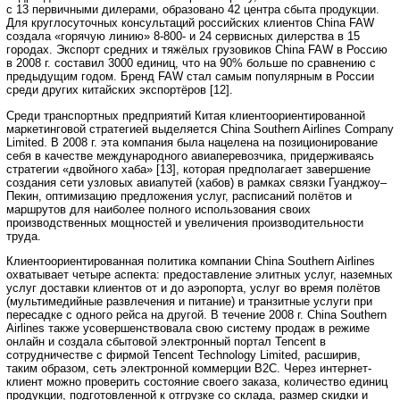
с 13 первичными дилерами, образовано 42 центра сбыта продукции.
Для круглосуточных консультаций российских клиентов China FAW
создала «горячую линию» 8-800- и 24 сервисных дилерства в 15
городах. Экспорт средних и тяжёлых грузовиков China FAW в Россию
в 2008 г. составил 3000 единиц, что на 90% больше по сравнению с
предыдущим годом. Бренд FAW стал самым популярным в России
среди других китайских экспортёров [12].
Среди транспортных предприятий Китая клиентоориентированной
маркетинговой стратегией выделяется China Southern Airlines Company
Limited. В 2008 г. эта компания была нацелена на позиционирование
себя в качестве международного авиаперевозчика, придерживаясь
стратегии «двойного хаба» [13], которая предполагает завершение
создания сети узловых авиапутей (хабов) в рамках связки Гуанджоу–
Пекин, оптимизацию предложения услуг, расписаний полётов и
маршрутов для наиболее полного использования своих
производственных мощностей и увеличения производительности
труда.
Клиентоориентированная политика компании China Southern Airlines
охватывает четыре аспекта: предоставление элитных услуг, наземных
услуг доставки клиентов от и до аэропорта, услуг во время полётов
(мультимедийные развлечения и питание) и транзитные услуги при
пересадке с одного рейса на другой. В течение 2008 г. China Southern
Airlines также усовершенствовала свою систему продаж в режиме
онлайн и создала сбытовой электронный портал Tencent в
сотрудничестве с фирмой Tencent Technology Limited, расширив,
таким образом, сеть электронной коммерции B2C. Через интернет-
клиент можно проверить состояние своего заказа, количество единиц
продукции, подготовленной к отгрузке со склада, размер скидки и