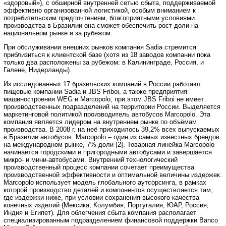
«здоровый»), с обширной внутренней сетью сбыта, поддерживаемой
эффективно организованной логистикой, особым вниманием к
потребительским предпочтениям, благоприятными условиями
производства в Бразилии она сможет обеспечить рост доли на
национальном рынке и за рубежом.
При обслуживании внешних рынков компания Sadia стремится
приблизиться к клиентской базе (хотя из 18 заводов компании пока
только два расположены за рубежом: в Калининграде, Россия, и
Галене, Нидерланды).
Из исследованных 17 бразильских компаний в России работают
пищевые компании Sadia и JBS Friboi, а также предприятия
машиностроения WEG и Marcopolo, при этом JBS Friboi не имеет
производственных подразделений на территории России. Выделяется
маркетинговой политикой производитель автобусов Marcopolo. Эта
компания является лидером на внутреннем рынке по объёмам
производства. В 2008 г. на неё приходилось 39,2% всех выпускаемых
в Бразилии автобусов. Marcopolo – один из самых известных брендов
на международном рынке, 7% доли [2]. Товарная линейка Marcopolo
начинается городскими и пригородными автобусами и завершается
микро- и мини-автобусами. Внутренний технологический
производственный процесс компании сочетает преимущества
производственной эффективности и оптимальной величины издержек.
Marcopolo использует модель глобального аутсорсинга, в рамках
которой производство деталей и компонентов осуществляется там,
где издержки ниже, при условии сохранения высокого качества
конечных изделий (Мексика, Колумбия, Португалия, ЮАР, Россия,
Индия и Египет). Для облегчения сбыта компания располагает
специализированным подразделением финансовой поддержки Banco