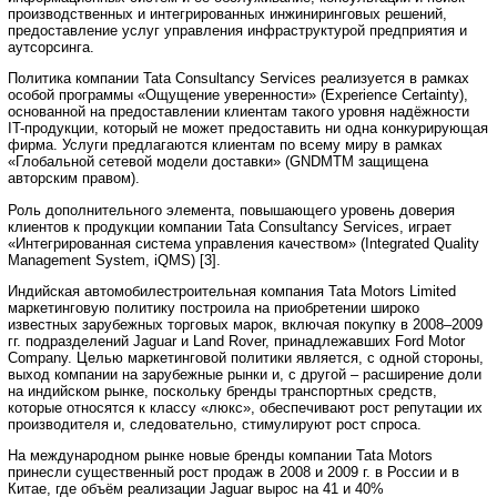
производственных и интегрированных инжиниринговых решений,
предоставление услуг управления инфраструктурой предприятия и
аутсорсинга.
Политика компании Tata Consultancy Services реализуется в рамках
особой программы «Ощущение уверенности» (Experience Certainty),
основанной на предоставлении клиентам такого уровня надёжности
IT-продукции, который не может предоставить ни одна конкурирующая
фирма. Услуги предлагаются клиентам по всему миру в рамках
«Глобальной сетевой модели доставки» (GNDMTM защищена
авторским правом).
Роль дополнительного элемента, повышающего уровень доверия
клиентов к продукции компании Tata Consultancy Services, играет
«Интегрированная система управления качеством» (Integrated Quality
Management System, iQMS) [3].
Индийская автомобилестроительная компания Tata Motors Limited
маркетинговую политику построила на приобретении широко
известных зарубежных торговых марок, включая покупку в 2008–2009
гг. подразделений Jaguar и Land Rover, принадлежавших Ford Motor
Company. Целью маркетинговой политики является, с одной стороны,
выход компании на зарубежные рынки и, с другой – расширение доли
на индийском рынке, поскольку бренды транспортных средств,
которые относятся к классу «люкс», обеспечивают рост репутации их
производителя и, следовательно, стимулируют рост спроса.
На международном рынке новые бренды компании Tata Motors
принесли существенный рост продаж в 2008 и 2009 г. в России и в
Китае, где объём реализации Jaguar вырос на 41 и 40%