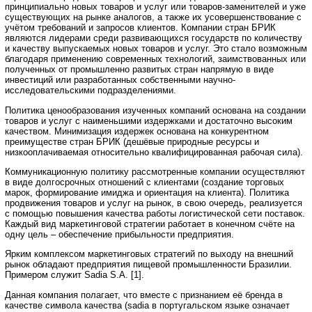
принципиально новых товаров и услуг или товаров-заменителей и уже
существующих на рынке аналогов, а также их усовершенствование с
учётом требований и запросов клиентов. Компании стран БРИК
являются лидерами среди развивающихся государств по количеству
и качеству выпускаемых новых товаров и услуг. Это стало возможным
благодаря применению современных технологий, заимствованных или
полученных от промышленно развитых стран напрямую в виде
инвестиций или разработанных собственными научно-
исследовательскими подразделениями.
Политика ценообразования изученных компаний основана на создании
товаров и услуг с наименьшими издержками и достаточно высоким
качеством. Минимизация издержек основана на конкурентном
преимуществе стран БРИК (дешёвые природные ресурсы и
низкооплачиваемая относительно квалифицированная рабочая сила).
Коммуникационную политику рассмотренные компании осуществляют
в виде долгосрочных отношений с клиентами (создание торговых
марок, формирование имиджа и ориентация на клиента). Политика
продвижения товаров и услуг на рынок, в свою очередь, реализуется
с помощью повышения качества работы логистической сети поставок.
Каждый вид маркетинговой стратегии работает в конечном счёте на
одну цель – обеспечение прибыльности предприятия.
Ярким комплексом маркетинговых стратегий по выходу на внешний
рынок обладают предприятия пищевой промышленности Бразилии.
Примером служит Sadia S.A. [1].
Данная компания полагает, что вместе с признанием её бренда в
качестве символа качества (sadia в португальском языке означает