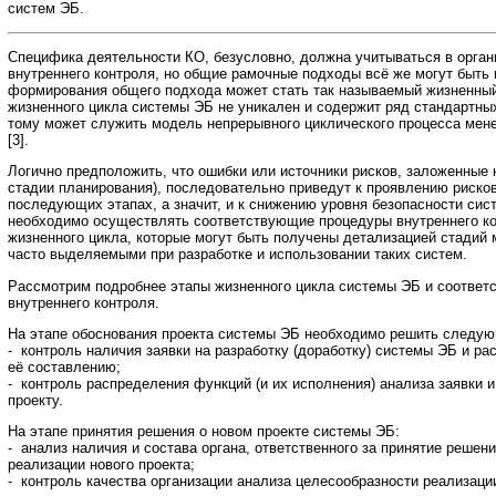
систем ЭБ.
Специфика деятельности КО, безусловно, должна учитываться в орга
внутреннего контроля, но общие рамочные подходы всё же могут быть
формирования общего подхода может стать так называемый жизненный
жизненного цикла системы ЭБ не уникален и содержит ряд стандартны
тому может служить модель непрерывного циклического процесса мен
[3].
Логично предположить, что ошибки или источники рисков, заложенные 
стадии планирования), последовательно приведут к проявлению риско
последующих этапах, а значит, и к снижению уровня безопасности си
необходимо осуществлять соответствующие процедуры внутреннего ко
жизненного цикла, которые могут быть получены детализацией стадий
часто выделяемыми при разработке и использовании таких систем.
Рассмотрим подробнее этапы жизненного цикла системы ЭБ и соответ
внутреннего контроля.
На этапе обоснования проекта системы ЭБ необходимо решить следую
- контроль наличия заявки на разработку (доработку) системы ЭБ и р
её составлению;
- контроль распределения функций (и их исполнения) анализа заявки и
проекту.
На этапе принятия решения о новом проекте системы ЭБ:
- анализ наличия и состава органа, ответственного за принятие решен
реализации нового проекта;
- контроль качества организации анализа целесообразности реализации