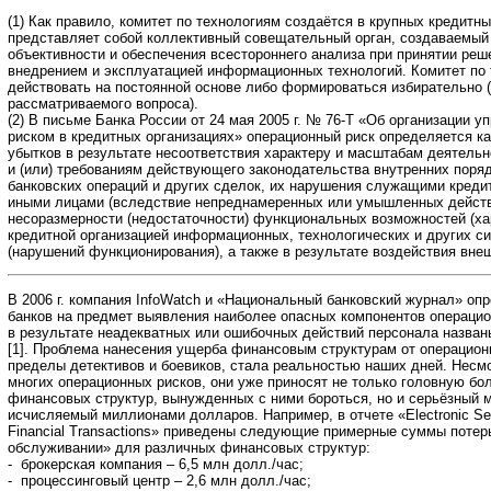
(1) Как правило, комитет по технологиям создаётся в крупных кредитны
представляет собой коллективный совещательный орган, создаваемый
объективности и обеспечения всестороннего анализа при принятии реш
внедрением и эксплуатацией информационных технологий. Комитет по
действовать на постоянной основе либо формироваться избирательно 
рассматриваемого вопроса).
(2) В письме Банка России от 24 мая 2005 г. № 76-Т «Об организации 
риском в кредитных организациях» операционный риск определяется ка
убытков в результате несоответствия характеру и масштабам деятельн
и (или) требованиям действующего законодательства внутренних поря
банковских операций и других сделок, их нарушения служащими кредит
иными лицами (вследствие непреднамеренных или умышленных действ
несоразмерности (недостаточности) функциональных возможностей (х
кредитной организацией информационных, технологических и других сис
(нарушений функционирования), а также в результате воздействия вне
В 2006 г. компания InfoWatch и «Национальный банковский журнал» оп
банков на предмет выявления наиболее опасных компонентов операцио
в результате неадекватных или ошибочных действий персонала назван
[1]. Проблема нанесения ущерба финансовым структурам от операцион
пределы детективов и боевиков, стала реальностью наших дней. Несм
многих операционных рисков, они уже приносят не только головную бо
финансовых структур, вынужденных с ними бороться, но и серьёзный 
исчисляемый миллионами долларов. Например, в отчете «Electronic Secur
Financial Transactions» приведены следующие примерные суммы потерь 
обслуживании» для различных финансовых структур:
- брокерская компания – 6,5 млн долл./час;
- процессинговый центр – 2,6 млн долл./час;