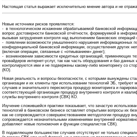
Настоящая статья выражает исключительно мнение автора и не отража
Новые источники рисков проявляются:
- в технологическом искажении обрабатываемой банковской информац
вопрос достоверности банковской отчётности, формируемой в информа
вызывая затруднения контроля над выполнением банковских операций 
- появлении возможности умышленного нарушения информационных пот
конфиденциальной банковской информации, осуществления других не
(включая операции, связанные с «отмыванием» денег);
- возникновении зависимости кредитных организаций, применяющих те
провайдеров интернет-услуг, так как часть оборудования и баз данных
контролируются ими и не подвержены какому-либо мониторингу со сто
(КО).
Новая реальность и вопросы безопасности, с которыми вынуждены ста
организации и их клиенты при использовании технологий ЭБ, требуют м
случаев и значительного пересмотра процедур мониторинга и парирова
соответствующей организации процедур внутреннего контроля и квали
службы внутреннего контроля (СВК) КО.
Изучение сложившейся практики показывает, что зачастую использова
технологий в банковском бизнесе оставляет открытыми вопросы их без
как не сопровождается совершенствованием методологии процедур вну
сопровождается незначительными изменениями внутренней нормативно
добавляют новые полномочия и функции специалистов СВК).
В подавляющем большинстве случаев отсутствуют не только специал