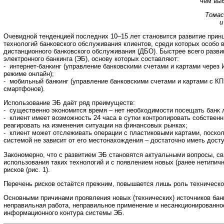
чем выб
Томас
и
Очевидной тенденцией последних 10–15 лет становится развитие прин
технологий банковского обслуживания клиентов, среди которых особо
дистанционного банковского обслуживания (ДБО). Быстрее всего разв
электронного банкинга (ЭБ), основу которых составляют:
- интернет-банкинг (управление банковскими счетами и картами через 
режиме онлайн);
- мобильный банкинг (управление банковскими счетами и картами с КП
смартфонов).
Использование ЭБ даёт ряд преимуществ:
- существенно экономится время – нет необходимости посещать банк 
- клиент имеет возможность 24 часа в сутки контролировать собственн
реагировать на изменения ситуации на финансовых рынках;
- клиент может отслеживать операции с пластиковыми картами, поскол
системой не зависит от его местонахождения – достаточно иметь досту
Закономерно, что с развитием ЭБ становятся актуальными вопросы, с
использования таких технологий и с появлением новых (ранее нетипич
рисков (рис. 1).
Перечень рисков остаётся прежним, повышается лишь роль техническ
Основными причинами проявления новых (технических) источников бан
неправильная работа, неправильное применение и несанкционированно
информационного контура системы ЭБ.