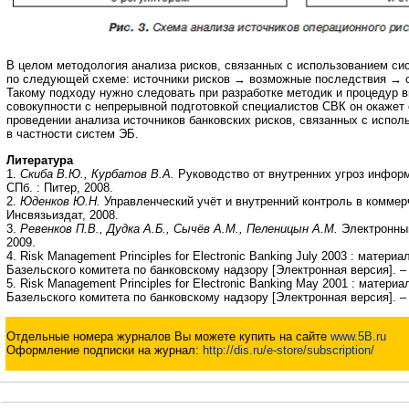
В целом методология анализа рисков, связанных с использованием си
по следующей схеме: источники рисков → возможные последствия → 
Такому подходу нужно следовать при разработке методик и процедур в
совокупности с непрерывной подготовкой специалистов СВК он окаже
проведении анализа источников банковских рисков, связанных с испол
в частности систем ЭБ.
Литература
1.
Скиба В.Ю., Курбатов В.А.
Руководство от внутренних угроз инфор
СПб. : Питер, 2008.
2.
Юденков Ю.Н.
Управленческий учёт и внутренний контроль в коммерч
Инсвязьиздат, 2008.
3.
Ревенков П.В., Дудка А.Б., Сычёв А.М., Пеленицын А.М.
Электронный
2009.
4. Risk Management Principles for Electronic Banking July 2003 : матер
Базельского комитета по банковскому надзору [Электронная версия]. – 
5. Risk Management Principles for Electronic Banking May 2001 : матер
Базельского комитета по банковскому надзору [Электронная версия]. – 
Отдельные номера журналов Вы можете купить на сайте
www.5B.ru
Оформление подписки на журнал:
http://dis.ru/e-store/subscription/