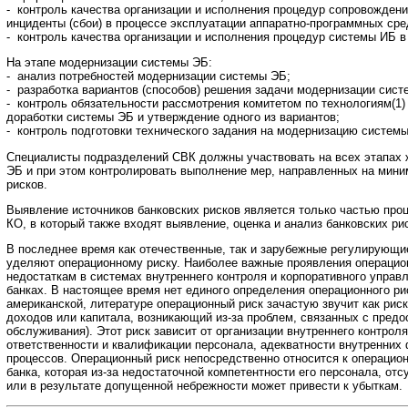
- контроль качества организации и исполнения процедур сопровождени
инциденты (сбои) в процессе эксплуатации аппаратно-программных ср
- контроль качества организации и исполнения процедур системы ИБ 
На этапе модернизации системы ЭБ:
- анализ потребностей модернизации системы ЭБ;
- разработка вариантов (способов) решения задачи модернизации сист
- контроль обязательности рассмотрения комитетом по технологиям(1)
доработки системы ЭБ и утверждение одного из вариантов;
- контроль подготовки технического задания на модернизацию систем
Специалисты подразделений СВК должны участвовать на всех этапах 
ЭБ и при этом контролировать выполнение мер, направленных на мини
рисков.
Выявление источников банковских рисков является только частью про
КО, в который также входят выявление, оценка и анализ банковских ри
В последнее время как отечественные, так и зарубежные регулирующи
уделяют операционному риску. Наиболее важные проявления операцион
недостаткам в системах внутреннего контроля и корпоративного управ
банках. В настоящее время нет единого определения операционного ри
американской, литературе операционный риск зачастую звучит как риск
доходов или капитала, возникающий из-за проблем, связанных с предо
обслуживания). Этот риск зависит от организации внутреннего контро
ответственности и квалификации персонала, адекватности внутренних
процессов. Операционный риск непосредственно относится к операцио
банка, которая из-за недостаточной компетентности его персонала, от
или в результате допущенной небрежности может привести к убыткам.