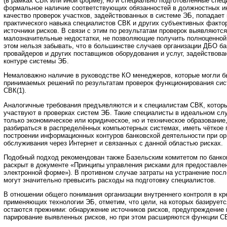
(в рамках СВК или иной форме), но и специально подготовленные спец
формальное наличие соответствующих обязанностей в должностных ин
качество проверок участков, задействованных в системе ЭБ, попадает 
практического навыка специалистов СВК и других субъективных факто
источники рисков. В связи с этим по результатам проверок выявляютс
малозначительные недостатки, не позволяющие получить полноценной
этом нельзя забывать, что в большинстве случаев организации ДБО ба
провайдеров и других поставщиков оборудования и услуг, задействов
контуре системы ЭБ.
Немаловажно наличие в руководстве КО менеджеров, которые могли б
принимаемых решений по результатам проверок функционирования си
СВК(1).
Аналогичные требования предъявляются и к специалистам СВК, котор
участвуют в проверках систем ЭБ. Такие специалисты в идеальном сл
только экономическое или юридическое, но и техническое образование
разбираться в распределённых компьютерных системах, иметь чёткое 
построении информационных контуров банковской деятельности при ор
обслуживания через Интернет и связанных с данной областью рисках.
Подобный подход рекомендован также Базельским комитетом по банко
раскрыт в документе «Принципы управления рисками для предоставлен
электронной форме»). В противном случае затраты на устранение пос
могут значительно превысить расходы на подготовку специалистов.
В отношении общего понимания организации внутреннего контроля в кр
применяющих технологии ЭБ, отметим, что цели, на которых базируетс
остаются прежними: обнаружение источников рисков, предупреждение 
парирование выявленных рисков, но при этом расширяются функции С