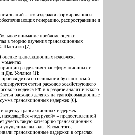
ния знаний – это издержки формирования и
обеспечивающих генерацию, распространение и
 большое внимание проблеме оценки
лад в теорию изучения трансакционных
. Шаститко [7].
 оценке трансакционных издержек,
 моментах:
ся принцип разделения трансформационных и
и Дж. Уоллиса [1];
 производится на основании бухгалтерской
ализируются статьи расходов хозяйствующего
логового кодекса РФ и в разрезе аналитического
 Статьи расходов делятся на трансформационные
сумма трансакционных издержек [6].
ти оценку трансакционных издержек
, находящейся «под рукой» – предоставленной
яет учесть такую категорию трансакционных
ли упущенные выгоды. Кроме того,
ивали трансакционные издержки в отраслях