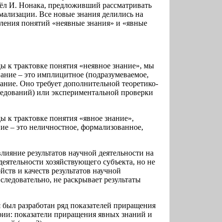
чёл И. Нонака, предложивший рассматривать
мализации. Все новые знания делились на
еления понятий «неявные знания» и «явные
ы к трактовке понятия «неявное знание», мы
нание – это имплицитное (подразумеваемое,
ание. Оно требует дополнительной теоретико-
ледований) или экспериментальной проверки
 к трактовке понятия «явное знание»,
ние – это неличностное, формализованное,
лияние результатов научной деятельности на
еятельности хозяйствующего субъекта, но не
ств и качеств результатов научной
следовательно, не раскрывает результаты
 был разработан ряд показателей приращения
рии: показатели приращения явных знаний и