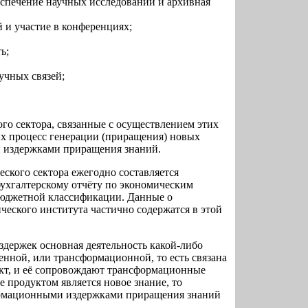
спечение научных исследований и архивная
 и участие в конференциях;
ь;
учных связей;
о сектора, связанные с осуществлением этих
х процесс генерации (приращения) новых
 издержками приращения знаний.
ского сектора ежегодно составляется
бухгалтерскому отчёту по экономическим
 бюджетной классификации. Данные о
еского института частично содержатся в этой
держек основная деятельность какой-либо
енной, или трансформационной, то есть связана
укт, и её сопровождают трансформационные
е продуктом является новое знание, то
ормационными издержками приращения знаний