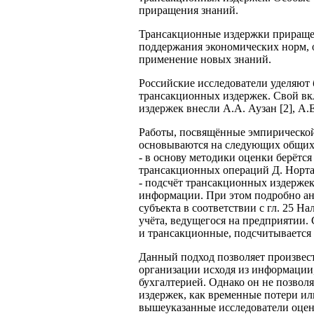
приращения знаний.
Трансакционные издержки прираще
поддержания экономических норм, 
применение новых знаний.
Российские исследователи уделяют
трансакционных издержек. Свой вк
издержек внесли А.А. Аузан [2], А.Е
Работы, посвящённые эмпирической
основываются на следующих общих
- в основу методики оценки берёт
трансакционных операций Д. Норта 
- подсчёт трансакционных издержек
информации. При этом подробно ан
субъекта в соответствии с гл. 25 На
учёта, ведущегося на предприятии.
и трансакционные, подсчитывается 
Данный подход позволяет произвес
организации исходя из информации
бухгалтерией. Однако он не позвол
издержек, как временные потери и
вышеуказанные исследователи оцен