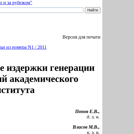
Версия для печати
ьи из номера N1 / 2011
 издержки генерации
ий академического
нститута
Попов Е.В.,
д. э. н.
Власов М.В.,
к. э. н.