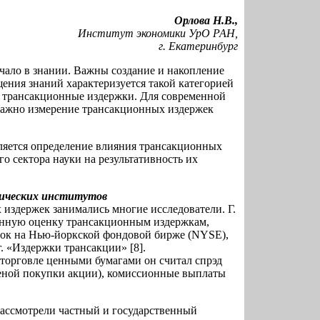
Орлова Н.В.,
Институт экономики УрО РАН,
г. Екатеринбург
ачало в знании. Важны создание и накопление
ения знаний характеризуется такой категорией
 трансакционные издержки. Для современной
важно измерение трансакционных издержек
ляется определение влияния трансакционных
о сектора науки на результативность их
ических
институтов
издержек занимались многие исследователи. Г.
енную оценку трансакционным издержкам,
ок на Нью-йоркской фондовой бирже (NYSE),
г. «Издержки трансакции» [8].
орговле ценными бумагами он считал спрэд
еной покупки акции), комиссионные выплаты
 рассмотрели частный и государственный