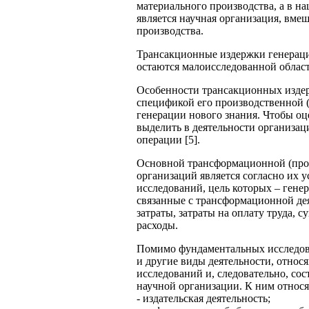
материального производства, а в на
является научная организация, вме
производства.
Трансакционные издержки генераци
остаются малоисследованной облас
Особенности трансакционных изде
спецификой его производственной 
генерации нового знания. Чтобы о
выделить в деятельности организа
операции [5].
Основной трансформационной (про
организаций является согласно их 
исследований, цель которых – генер
связанные с трансформационной де
затраты, затраты на оплату труда, 
расходы.
Помимо фундаментальных исследов
и другие виды деятельности, относ
исследований и, следовательно, со
научной организации. К ним относя
- издательская деятельность;