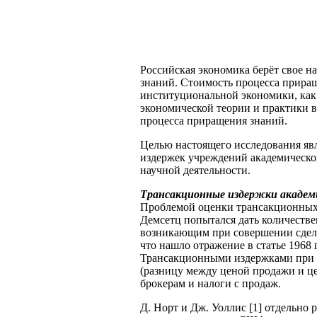
Российская экономика берёт свое н
знаний. Стоимость процесса приращ
институциональной экономики, как
экономической теории и практики 
процесса приращения знаний.
Целью настоящего исследования яв
издержек учреждений академическог
научной деятельности.
Трансакционные издержки академ
Проблемой оценки трансакционных 
Демсетц попытался дать количеств
возникающим при совершении сдел
что нашло отражение в статье 1968 
Трансакционными издержками при т
(разницу между ценой продажи и ц
брокерам и налоги с продаж.
Д. Норт и Дж. Уоллис [1] отдельно