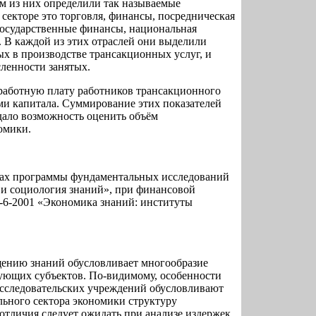
 из них определили так называемые
 секторе это торговля, финансы, посредническая
 государственные финансы, национальная
. В каждой из этих отраслей они выделили
ых в производстве трансакционных услуг, и
ленности занятых.
аработную плату работников трансакционного
ми капитала. Суммирование этих показателей
дало возможность оценить объём
омики.
ках программы фундаментальных исследований
и социология знаний», при финансовой
6-2001 «Экономика знаний: институты
ению знаний обусловливает многообразие
ующих субъектов. По-видимому, особенности
исследовательских учреждений обусловливают
льного сектора экономики структуру
отличия следует ожидать при анализе издержек