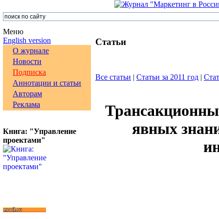
Меню
English version
Статьи
О журнале
Новости
Подписка
Все статьи
|
Статьи за 2011 год
|
Стат
Аннотации и статьи
Авторам
Реклама
Трансакционные
явных знан
Книга: "Управление
проектами"
и