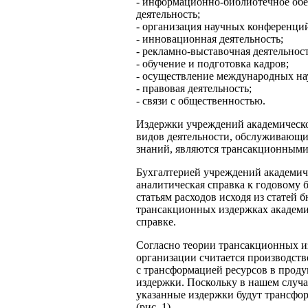
- информационно-библиотечное обе
деятельность;
- организация научных конференций
- инновационная деятельность;
- рекламно-выставочная деятельност
- обучение и подготовка кадров;
- осуществление международных на
- правовая деятельность;
- связи с общественностью.
Издержки учреждений академическог
видов деятельности, обслуживающи
знаний, являются трансакционными
Бухгалтерией учреждений академиче
аналитическая справка к годовому 
статьям расходов исходя из статей
трансакционных издержках академич
справке.
Согласно теории трансакционных из
организации считается производств
с трансформацией ресурсов в прод
издержки. Поскольку в нашем случа
указанные издержки будут трансф
(рис. 1).