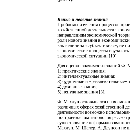
Явные и неявные знания
Проблемы изучения процессов произ
хозяйственной деятельности эконом
направлениям экономической теори
роли нового знания в экономически
как величина «субъективная», не п
экономические процессы изучалось
экономической ситуации [10].
Для оценки значимости знаний Ф.
1) практические знания;
2) интеллектуальные знания;
3) будничные и «развлекательные» 
4) духовные знания;
5) ненужные знания [3].
Ф. Махлуп основывался на возможн
различных сферах хозяйственной де
деятельности возможно использован
построенная им типология рассматр
существование неформализованного,
Махлуп, М. Шелер, А. Даунсон не 