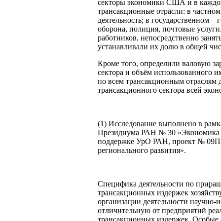
секторы экономики США и в каждом
трансакционные отрасли: в частном
деятельность; в государственном –
оборона, полиция, почтовые услуги
работников, непосредственно занят
устанавливали их долю в общей чис
Кроме того, определили валовую з
сектора и объём использованного и
по всем трансакционным отраслям 
трансакционного сектора всей экон
(1) Исследование выполнено в рам
Президиума РАН № 30 «Экономика 
поддержке УрО РАН, проект № 09П-
регионального развития».
Специфика деятельности по приращ
трансакционных издержек хозяйств
организации деятельности научно-
отличительную от предприятий реа
трансакционных издержек. Особые 