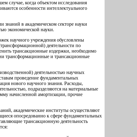
шем случае, когда объектом исследования
шиваются особенности интеллектуального
и знаний в академическом секторе науки
тью экономической науки.
ржек научного учреждения обусловлены
(трансформационной) деятельности по
ценить трансакционные издержки, необходимо
ции трансформационные и трансакционные
изводственной) деятельностью научных
уставам проведение фундаментальных
ация нового научного знания. Расходы,
ятельностью, подразделяются на материальные
сумму начисленной амортизации, прочие
аний, академические институты осуществляют
ящиеся опосредованно к сфере фундаментальных
ставляющие трансакционную деятельность
тся: