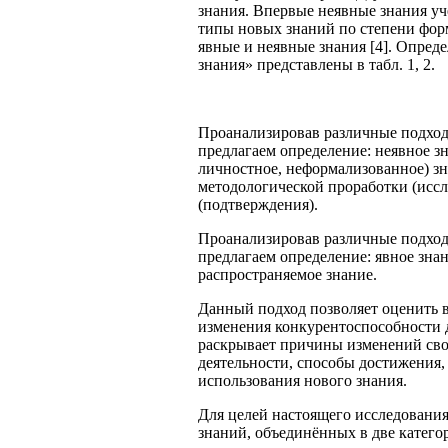
знания. Впервые неявные знания у
типы новых знаний по степени фор
явные и неявные знания [4]. Опред
знания» представлены в табл. 1, 2.
Проанализировав различные подход
предлагаем определение: неявное з
личностное, неформализованное) зн
методологической проработки (исс
(подтверждения).
Проанализировав различные подходы
предлагаем определение: явное зна
распространяемое знание.
Данный подход позволяет оценить в
изменения конкурентоспособности д
раскрывает причины изменений свой
деятельности, способы достижения, 
использования нового знания.
Для целей настоящего исследования
знаний, объединённых в две катего