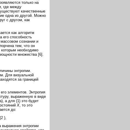
проявляются только на
и, где между
 существуют качественные
ие одна из другой. Можно
уг с другом, как
ается как алгоритм
а его способность
В массовом сознании и
порчена тем, что он
с которым необходимо
мощности множества [6].
еличины энтропии.
и. Для визуальной
находятся за границей
его элементов. Энтропия
ктуру, выраженную в виде
, а для (1) это будет
состояний
Х
, то это
ается до:
,
а выражения энтропии