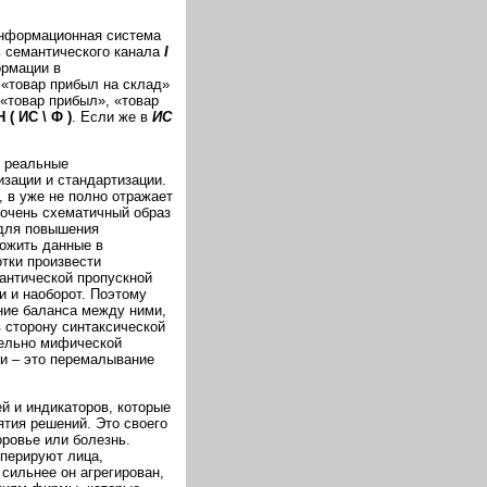
нформационная система
ь семантического канала
I
ормации в
Ф
«товар прибыл на склад»
«товар прибыл», «товар
Н ( ИС \ Ф )
. Если же в
ИС
о реальные
зации и стандартизации.
 в уже не полно отражает
 очень схематичный образ
 для повышения
ложить данные в
тки произвести
антической пропускной
и и наоборот. Поэтому
ние баланса между ними,
в сторону синтаксической
тельно мифической
и – это перемалывание
й и индикаторов, которые
ятия решений. Это своего
ровье или болезнь.
перируют лица,
сильнее он агрегирован,