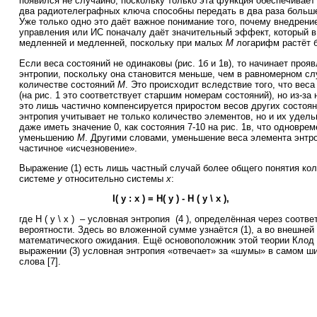
появился не случайно, поскольку только эта функция обеспечивает
два радиотелеграфных ключа способны передать в два раза больш
Уже только одно это даёт важное понимание того, почему внедрен
управления или ИС поначалу даёт значительный эффект, который в
медленней и медленней, поскольку при малых
M
логарифм растёт б
Если веса состояний не одинаковы (рис. 1б и 1в), то начинает проя
энтропии, поскольку она становится меньше, чем в равномерном сл
количестве состояний
M
. Это происходит вследствие того, что вес
(на рис. 1 это соответствует старшим номерам состояний), но из-з
это лишь частично компенсируется приростом весов других состоян
энтропия учитывает не только количество элементов, но и их удель
даже иметь значение 0, как состояния 7-10 на рис. 1в, что одновре
уменьшению
M
. Другими словами, уменьшение веса элемента энтро
частичное «исчезновение».
Выражение (1) есть лишь частный случай более общего понятия ко
системе
y
относительно системы
x
:
I( y : x ) = H( y ) - H ( y \ x ),
(3 
где H ( y \ x ) – условная энтропия
(4 ), определённая через соотв
вероятности. Здесь во вложенной сумме узнаётся (1), а во внешней
математического ожидания. Ещё основоположник этой теории Клод 
выражении (3) условная энтропия «отвечает» за «шумы» в самом ш
слова [7].