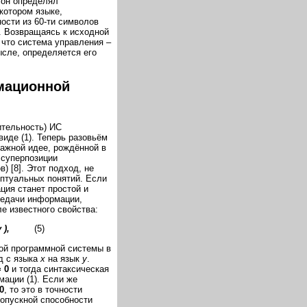
 он определял
котором языке,
ости из 60-ти символов
». Возвращаясь к исходной
что система управления –
ысле, определяется его
мационной
ительность) ИС
виде (1). Теперь разовьём
важной идее, рождённой в
 суперпозиции
) [8]. Этот подход, не
ептуальных понятий. Если
ция станет простой и
редачи информации,
е известного свойства:
 ),
(5)
ой программной системы в
д с языка
x
на язык
y
.
= 0
и тогда синтаксическая
ации (1). Если же
 0
, то это в точности
ропускной способности