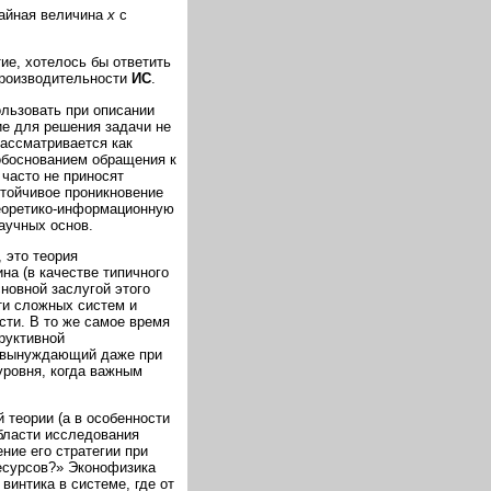
чайная величина
x
с
ие, хотелось бы ответить
производительности
ИС
.
ользовать при описании
ие для решения задачи не
рассматривается как
 обоснованием обращения к
часто не приносят
стойчивое проникновение
теоретико-информационную
аучных основ.
 это теория
на (в качестве типичного
сновной заслугой этого
ти сложных систем и
ти. В то же самое время
труктивной
, вынуждающий даже при
уровня, когда важным
теории (а в особенности
области исследования
ение его стратегии при
есурсов?» Эконофизика
винтика в системе, где от