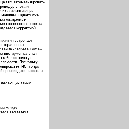
щей их автоматизировать.
процедур учёта и
ва их автоматизации
ой машины. Однако уже
ямой ожидаемый
чие косвенного эффекта,
ддаётся корректной
дприятия встречает
которая носит
звание «запрета Коуза».
её инструментальная
ё на более пологую
вляемости. Поскольку
ионирования
ИС
, то для
её производительности и
, делающих такую
ний между
ется величиной