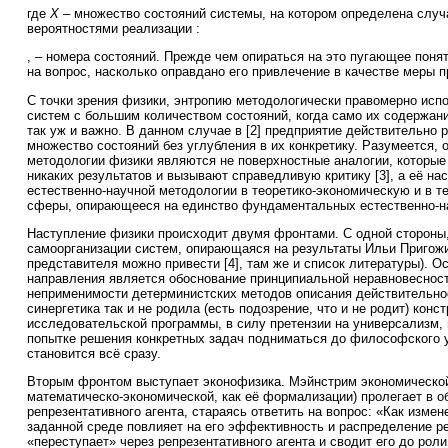
где
X
– множество состояний системы, на котором определена слу
вероятностями реализации :
, – номера состояний. Прежде чем опираться на это пугающее понят
на вопрос, насколько оправдано его привлечение в качестве меры 
С точки зрения физики, энтропию методологически правомерно исп
систем с большим количеством состояний, когда само их содержан
так уж и важно. В данном случае в [2] предприятие действительно 
множество состояний без углубления в их конкретику. Разумеется,
методологии физики являются не поверхностные аналогии, которые 
никаких результатов и вызывают справедливую критику [3], а её на
естественно-научной методологии в теоретико-экономическую и в 
сферы, опирающееся на единство фундаментальных естественно-н
Наступление физики происходит двумя фронтами. С одной стороны,
самоорганизации систем, опирающаяся на результаты Ильи Пригожи
представителя можно привести [4], там же и список литературы). О
направления является обоснование принципиальной неравновеснос
неприменимости детерминистских методов описания действительнос
синергетика так и не родила (есть подозрение, что и не родит) конс
исследовательской программы, в силу претензии на универсализм
попытке решения конкретных задач подниматься до философского 
становится всё сразу.
Вторым фронтом выступает эконофизика. Мэйнстрим экономической 
математическо-экономической, как её формализации) пролегает в 
репрезентативного агента, стараясь ответить на вопрос: «Как измен
заданной среде повлияет на его эффективность и распределение р
«переступает» через репрезентативного агента и сводит его до роли 