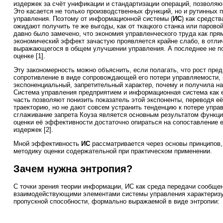
издержек за счёт унификации и стандартизации операций, позволяю
Это касается не только производственных функций, но и рутинных 
управления. Поэтому от информационной системы (
ИС
) как средст
ожидают получить те же выгоды, как от ткацкого станка или паров
давно было замечено, что экономия управленческого труда как пр
экономический эффект зачастую проявляется крайне слабо, в отли
выражающегося в общем улучшении управления. А последнее не по
оценке [1].
Эту закономерность можно объяснить, если полагать, что рост пре
сопротивление в виде сопровождающей его потери управляемости, 
экспоненциальный, запретительный характер, почему и получила на
Система управления предприятием и информационная система как 
часть позволяют понизить показатель этой экспоненты, переводя е
траекторию, но не дают совсем устранить тенденцию к потере упра
сглаживание запрета Коуза является основным результатом функц
оценки её эффективности достаточно опираться на сопоставление 
издержек [2].
Мной эффективность
ИС
рассматривается через основы принципов
методику оценки содержательной при практическом применении.
Зачем нужна энтропия?
С точки зрения теории информации, ИС как среда передачи сообще
взаимодействующими элементами системы управления характеризу
пропускной способности, формально выражаемой в виде энтропии: