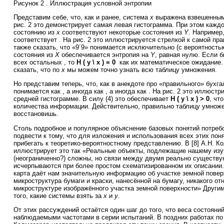
Рисунок 2 . Иллюстрация условной энтропии
Представим себе, что, как и ранее, система
x
выражена взвешенным
рис. 2 это демонстрирует самая левая гистограмма. При этом каж
состоянию из
x
соответствуют некоторые состояния из
Y
. Наприме
соответствует
. На рис. 2 это иллюстрируется стрелкой к самой пр
также сказать, что «9´9» понимается исключительно (с вероятност
состояния из
X
обеспечивается энтропия на
Y
, равная нулю. Если б
всех остальных
, то
H ( y \ x ) = 0
как их математическое ожидание.
сказать, что по
x
мы можем точно узнать всю таблицу умножения.
Но представим теперь, что, как в анекдоте про «правильного» бухг
понимается как
, а иногда как
, а иногда как
. На рис. 2 это иллюстр
средней гистограмме. В силу (4) это обеспечивает
H ( y \ x ) > 0
, чт
количества информации. Действительно, правильно таблицу умноже
восстановишь.
Столь подробное и популярное объяснение базовых понятий потребо
подвести к тому, что для изложения и использования всех этих пон
прибегать к теоретико-вероятностному представлению. В [8] А.Н. К
иллюстрирует это так «Реальные объекты, подлежащие нашему изу
(неограниченно?) сложны, но связи между двумя реально существ
исчерпываются при более простом схематизированном их описании
карта даёт нам значительную информацию об участке земной поверх
микроструктура бумаги и краски, нанесённой на бумагу, никакого от
микроструктуре изображённого участка земной поверхности» Другим
того, какие системы взять за
x
и
y
.
От этих рассуждений остаётся один шаг до того, что веса состояни
наблюдаемыми частотами в серии испытаний. В поздних работах по