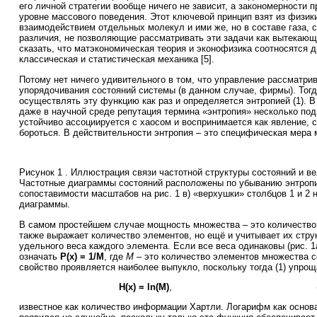
его личной стратегии вообще ничего не зависит, а закономерности 
уровне массового поведения. Этот ключевой принцип взят из физик
взаимодействием отдельных молекул и ими же, но в составе газа,
различия, не позволяющие рассматривать эти задачи как вытекающ
сказать, что матэкономическая теория и эконофизика соотносятся др
классическая и статистическая механика [5].
Потому нет ничего удивительного в том, что управление рассматрив
упорядочивания состояний системы (в данном случае, фирмы). Тогд
осуществлять эту функцию как раз и определяется энтропией (1). 
даже в научной среде репутация термина «энтропия» несколько под
устойчиво ассоциируется с хаосом и воспринимается как явление, 
бороться. В действительности энтропия – это специфическая мера 
Рисунок 1 . Иллюстрация связи частотной структуры состояний и в
Частотные диаграммы состояний расположены по убыванию энтропи
сопоставимости масштабов на рис. 1 в) «верхушки» столбцов 1 и 2 
диаграммы.
В самом простейшем случае мощность множества – это количество 
также выражает количество элементов, но ещё и учитывает их стру
удельного веса каждого элемента. Если все веса одинаковы (рис. 1а)
означать
P(x) = 1/M
, где
M
– это количество элементов множества 
свойство проявляется наиболее выпукло, поскольку тогда (1) упрощ
H(x) = ln(M)
, (2 )
известное как количество информации Хартли. Логарифм как основ