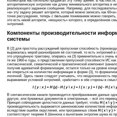
Колмогоров настоятельно продвигал эту точку зрения. В частности,
алгоритмическую энтропию как длину минимального алгоритма в не
реализующего заданное сообщение. Например, для последовательн
«а» эту задачу решает алгоритм, который можно записать как 60«а
точке рассуждения, теперь с б
о
льшим пониманием можно говорить, 
это есть некий алгоритм, «мощность» которого, в определённом см
энтропией.
Компоненты производительности инфор
системы
В [2] для простоты рассуждений пропускная способность (производ
выражалась мерой разнообразия её состояний, то есть энтропией в 
это упрощённую трактовку, опираясь на (3) применительно к очень 
те же 1960-е годы, о представлении пропускной способности ИС как
синтаксической, семантической и прагматической компонент (каналов
получив адекватной формализации, остался только на уровне конц
же опереться на количество информации в форме (3), то формализа
логичной. Здесь также следует учитывать, что неоднозначность пе
выражаемая условной энтропией, «работает» в обе стороны в смысл
I ( y : x ) = H (y) - H ( y \ x ) = I ( x : y ) = I (x) - H ( x \ y
В синтаксическом канале производится преобразование данных одн
другую, или бумажных документов в электронные, – всё это перево
Принцип соблюдения целостности данных требует, чтобы
H ( x \ y ) 
производительность выражается шенноновским количеством информ
вследствие ошибок округления, или программных сбоев
H ( x \ y ) >
соответствует теореме К.Шеннона о вычитании энтропии шума из п