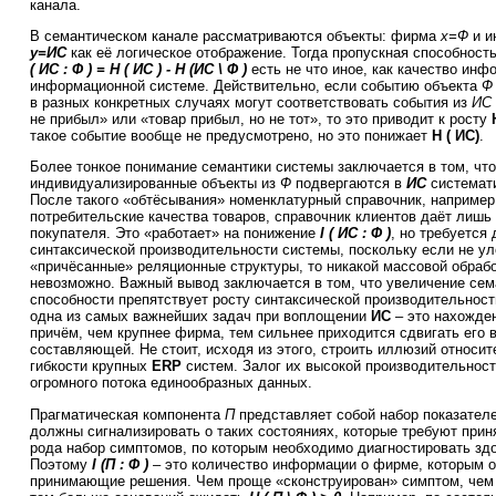
канала.
В семантическом канале рассматриваются объекты: фирма
x=Ф
и и
y=ИС
как её логическое отображение. Тогда пропускная способност
( ИС : Ф ) = Н ( ИС ) - Н (ИС \ Ф )
есть не что иное, как качество инф
информационной системе. Действительно, если событию объекта
в разных конкретных случаях могут соответствовать события из
ИС
не прибыл» или «товар прибыл, но не тот», то это приводит к росту
такое событие вообще не предусмотрено, но это понижает
Н ( ИС)
.
Более тонкое понимание семантики системы заключается в том, чт
индивидуализированные объекты из
Ф
подвергаются в
ИС
системати
После такого «обтёсывания» номенклатурный справочник, например,
потребительские качества товаров, справочник клиентов даёт лишь
покупателя. Это «работает» на понижение
I ( ИС : Ф )
, но требуется
синтаксической производительности системы, поскольку если не у
«причёсанные» реляционные структуры, то никакой массовой обрабо
невозможно. Важный вывод заключается в том, что увеличение сем
способности препятствует росту синтаксической производительност
одна из самых важнейших задач при воплощении
ИС
– это нахожде
причём, чем крупнее фирма, тем сильнее приходится сдвигать его 
составляющей. Не стоит, исходя из этого, строить иллюзий относи
гибкости крупных
ERP
систем. Залог их высокой производительност
огромного потока единообразных данных.
Прагматическая компонента
П
представляет собой набор показателе
должны сигнализировать о таких состояниях, которые требуют прин
рода набор симптомов, по которым необходимо диагностировать здо
Поэтому
I (П : Ф )
– это количество информации о фирме, которым о
принимающие решения. Чем проще «сконструирован» симптом, чем 