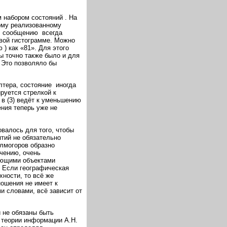
 набором состояний
. На
дому реализованному
р, сообщению
всегда
авой гистограмме. Можно
ью
) как «81». Для этого
ы точно также было и для
 Это позволяло бы
алтера, состояние
иногда
ируется стрелкой к
о в (3) ведёт к уменьшению
ния теперь уже не
валось для того, чтобы
ятий не обязательно
олмогоров образно
чению, очень
ующими объектами
. Если географическая
ности, то всё же
ношения не имеет к
и словами, всё зависит от
й не обязаны быть
 теории информации А.Н.