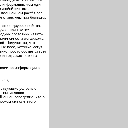
 очевидное свойство, что
е информации, чем один.
ие любой системы
 дальнейшем растёт всё
ыстрее, чем при больших.
вляться другое свойство
учае, при том же
а одних состояний «тают»
а нелинейности логарифма
ий. Получается, что
ные веса, которые могут
менно просто соответствует
пия отражает как его
личества информации в
),
етствующие условные
 – вычисление
Шеннон определил, что в
ироком смысле этого