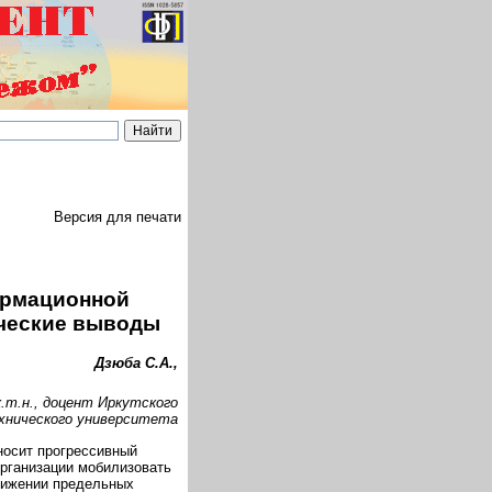
Версия для печати
ормационной
ические выводы
Дзюба С.А.,
к.т.н., доцент Иркутского
хнического университета
носит прогрессивный
организации мобилизовать
нижении предельных