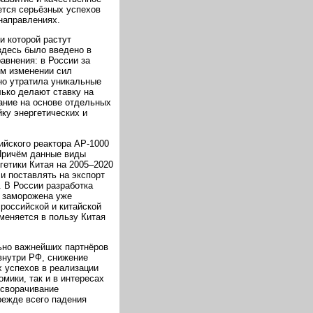
ется серьёзных успехов
направлениях.
и которой растут
здесь было введено в
равнения: в России за
ом изменении сил
ьно утратила уникальные
лько делают ставку на
ание на основе отдельных
йку энергетических и
ийского реактора АР-1000
 Причём данные виды
гетики Китая на 2005–2020
 и поставлять на экспорт
 В России разработка
т заморожена уже
 российской и китайской
зменяется в пользу Китая
льно важнейших партнёров
внутри РФ, снижение
х успехов в реализации
мики, так и в интересах
 сворачивание
режде всего падения