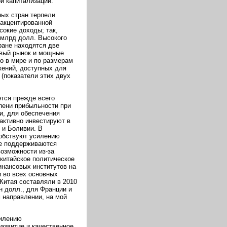
й капитализации.
ных стран терпели
 акцентированной
окие доходы; так,
8 млрд долл. Высокого
ране находятся две
овый рынок и мощные
о в мире и по размерам
жений, доступных для
 (показатели этих двух
ется прежде всего
епени прибыльности при
и, для обеспечения
активно инвестируют в
 и Боливии. В
собствуют усилению
не поддерживаются
возможности из-за
 китайское политическое
инансовых институтов на
и во всех основных
Китая составляли в 2010
лн долл., для Франции и
м направлении, на мой
силению
развитие и качественное