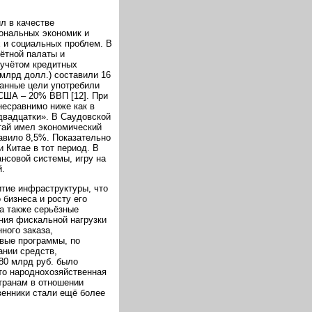
л в качестве
ональных экономик и
 и социальных проблем. В
ётной палаты и
 учётом кредитных
 млрд долл.) составили 16
данные цели употребили
 США – 20% ВВП [12]. При
несравнимо ниже как в
двадцатки». В Саудовской
тай имел экономический
тавило 8,5%. Показательно
 Китае в тот период. В
нсовой системы, игру на
й.
тие инфраструктуры, что
бизнеса и росту его
а также серьёзные
ния фискальной нагрузки
ного заказа,
вые программы, по
ании средств,
80 млрд руб. было
что народнохозяйственная
транам в отношении
венники стали ещё более