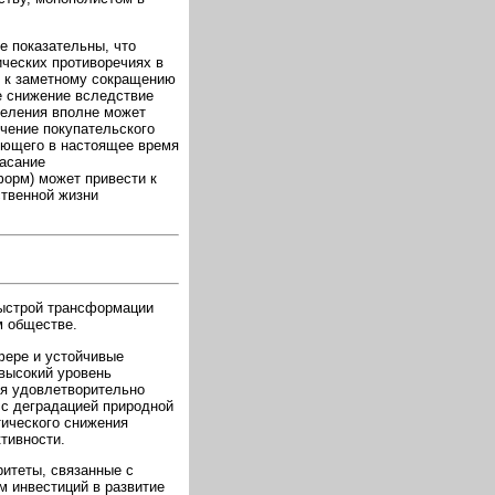
ее показательны, что
ических противоречиях в
я к заметному сокращению
е снижение вследствие
селения вполне может
чение покупательского
ующего в настоящее время
гасание
форм) может привести к
твенной жизни
быстрой трансформации
м обществе.
сфере и устойчивые
 высокий уровень
ся удовлетворительно
 с деградацией природной
тического снижения
тивности.
ритеты, связанные с
 инвестиций в развитие