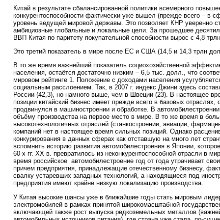
Китай в результате сбалансированной политики всемерного повыше
конкурентоспособности фактически уже вышел (прежде всего – в сф
уровень ведущей мировой державы. Это позволяет КНР уверенно с
амбициозные глобальные и локальные цели. За прошедшее десятилет
ВВП Китая по паритету покупательной способности вырос с 4,8 трлн
Это третий показатель в мире после ЕС и США (14,5 и 14,3 трлн дол
В то же время важнейший показатель социохозяйственной эффекти
населения, остаётся достаточно низким – 6,5 тыс. долл., что соот
мировом рейтинге 1. Положение с доходами населения усугубляет
социальным расслоением. Так, в 2007 г. индекс Джини здесь составл
России (42,3), но намного выше, чем в Швеции (23). В настоящее в
позиции китайский бизнес имеет прежде всего в базовых отраслях, 
продвинулся в машиностроении и обработке. В автомобилестроени
объёму производства на первое место в мире. В то же время в бол
высокотехнологичных отраслей (станкостроении, авиации, фармацев
компаний нет в настоящее время сильных позиций. Однако расценив
конкурирования в данных сферах как отставшую на много лет стран
вспомнить историю развития автомобилестроения в Японии, которое 
60-х гг. ХХ в. превратилось из неконкурентоспособной отрасли в ми
время российское автомобилестроение год от года утрачивает свои
причем предприятия, принадлежащие отечественному бизнесу, факт
свалку устаревших западных технологий, а находящиеся под инос
предприятия имеют крайне низкую локализацию производства.
У Китая высокие шансы уже в ближайшие годы стать мировым лиде
электромобилей в рамках принятой широкомасштабной государстве
включающей также рост выпуска редкоземельных металлов (важне
автомобильных источников питания), где страна уже стала, по-суще