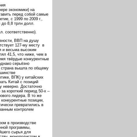
ния
ере экономики) на
тавить перед собой самые
ие, с 1999 по 2009 г.,
 до 8,8 трлн долл.
л. соответственно).
вности, ВВП на душу
ветствует 127-му месту в
ся и весьма высоким
ял 41,5, что ниже, чем в
ремя твёрдые конкурентные
однако серьёзно
и страна вышла по общему
ьшинстве
тике, ВПК) у китайских
ать Китай с позиций
у неверно. Достаточно
за короткий период 50-х –
рового лидера. В то же
 конкурентные позиции,
ически превратились в
транным контролем
ром в производстве
нной программы,
йшего сырья для
ству, монополистом в