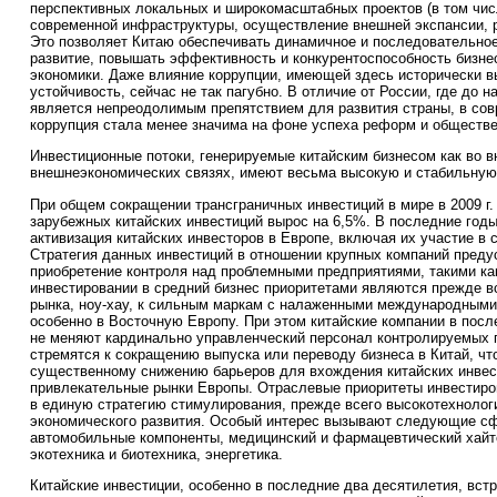
перспективных локальных и широкомасштабных проектов (в том чи
современной инфраструктуры, осуществление внешней экспансии, р
Это позволяет Китаю обеспечивать динамичное и последовательно
развитие, повышать эффективность и конкурентоспособность бизне
экономики. Даже влияние коррупции, имеющей здесь исторически в
устойчивость, сейчас не так пагубно. В отличие от России, где до 
является непреодолимым препятствием для развития страны, в со
коррупция стала менее значима на фоне успеха реформ и обществе
Инвестиционные потоки, генерируемые китайским бизнесом как во вн
внешнеэкономических связях, имеют весьма высокую и стабильную
При общем сокращении трансграничных инвестиций в мире в 2009 г
зарубежных китайских инвестиций вырос на 6,5%. В последние год
активизация китайских инвесторов в Европе, включая их участие в 
Стратегия данных инвестиций в отношении крупных компаний преду
приобретение контроля над проблемными предприятиями, такими как 
инвестировании в средний бизнес приоритетами являются прежде в
рынка, ноу-хау, к сильным маркам с налаженными международными
особенно в Восточную Европу. При этом китайские компании в после
не меняют кардинально управленческий персонал контролируемых 
стремятся к сокращению выпуска или переводу бизнеса в Китай, чт
существенному снижению барьеров для вхождения китайских инвес
привлекательные рынки Европы. Отраслевые приоритеты инвестиро
в единую стратегию стимулирования, прежде всего высокотехноло
экономического развития. Особый интерес вызывают следующие с
автомобильные компоненты, медицинский и фармацевтический хайтек
экотехника и биотехника, энергетика.
Китайские инвестиции, особенно в последние два десятилетия, вст