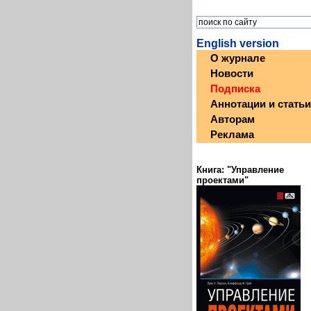
English version
О журнале
Новости
Подписка
Аннотации и статьи
Авторам
Реклама
Книга: "Управление
проектами"