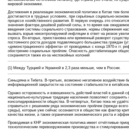
мировой экономике.
Достижения в реализации экономической политики в Китае тем бол
достигаются в трудных условиях, при серьёзных социально-эконом
процессе хозяйственного развития. В первую очередь это относитс
значения фактора дешёвой рабочей силы, в то время как ожидаемо
введения системы социального страхования, нормы сбережения на
вызвать взрыв неконтролируемой инфляции в ответ на резкое увели
спроса. Во-вторых, приостановка или временный разворот существ
постоянного роста доходов подавляющего большинства граждан (у
«демонстрационного эффекта» от проводимых с конца 1970-х гг. ре
обострению социальных проблем. Опасность дестабилизации общес
сохраняется также из-за неспокойных колоний
(1) Между Турцией и Украиной в 2,3 раза меньше, чем в России.
Синьцзяна и Тибета. В-третьих, возможно негативное воздействие 
информационной закрытости на состояние стабильности в китайско
Однако осторожность и взвешенность действий властей в данной 
национально-культурные традиции населения позволяют сохранять
консолидированности общества. В-четвертых, Китаю пока не удаёт
справиться с решением ряда экономических проблем (прежде всего
среды), которые уже сейчас осознаются в обществе как фактор кри
качества жизни, а также ограничения экономического роста и эффек
Проводимая в КНР экономическая политика имеет отчётливые прио
технологическим перевооружением производства и стимулированием