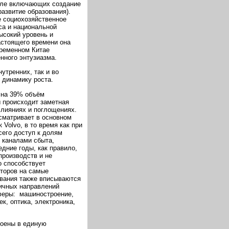
сле включающих создание
азвитие образования).
е социохозяйственное
са и национальной
ысокий уровень и
настоящего времени она
временном Китае
нного энтузиазма.
утренних, так и во
 динамику роста.
. на 39% объём
ы происходит заметная
слияниях и поглощениях.
сматривает в основном
Volvo, в то время как при
сего доступ к долям
 каналами сбыта,
дние годы, как правило,
производств и не
о способствует
торов на самые
вания также вписываются
гичных направлений
феры: машиностроение,
, оптика, электроника,
роены в единую