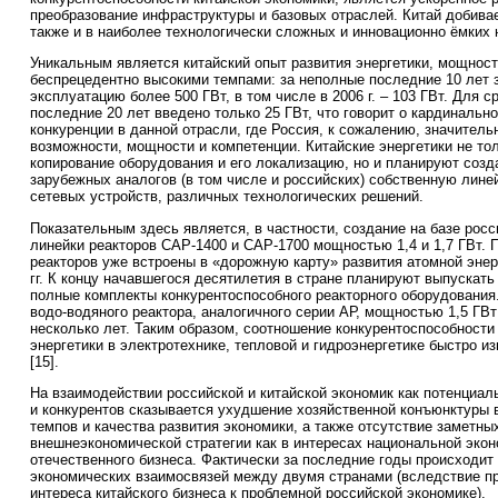
преобразование инфраструктуры и базовых отраслей. Китай добива
также и в наиболее технологически сложных и инновационно ёмких 
Уникальным является китайский опыт развития энергетики, мощност
беспрецедентно высокими темпами: за неполные последние 10 лет 
эксплуатацию более 500 ГВт, в том числе в 2006 г. – 103 ГВт. Для с
последние 20 лет введено только 25 ГВт, что говорит о кардинальн
конкуренции в данной отрасли, где Россия, к сожалению, значител
возможности, мощности и компетенции. Китайские энергетики не то
копирование оборудования и его локализацию, но и планируют созд
зарубежных аналогов (в том числе и российских) собственную лине
сетевых устройств, различных технологических решений.
Показательным здесь является, в частности, создание на базе росс
линейки реакторов САР-1400 и САР-1700 мощностью 1,4 и 1,7 ГВт.
реакторов уже встроены в «дорожную карту» развития атомной энер
гг. К концу начавшегося десятилетия в стране планируют выпускать
полные комплекты конкурентоспособного реакторного оборудования.
водо-водяного реактора, аналогичного серии АР, мощностью 1,5 ГВ
несколько лет. Таким образом, соотношение конкурентоспособности
энергетики в электротехнике, тепловой и гидроэнергетике быстро и
[15].
На взаимодействии российской и китайской экономик как потенциа
и конкурентов сказывается ухудшение хозяйственной конъюнктуры 
темпов и качества развития экономики, а также отсутствие заметны
внешнеэкономической стратегии как в интересах национальной эконо
отечественного бизнеса. Фактически за последние годы происходит
экономических взаимосвязей между двумя странами (вследствие п
интереса китайского бизнеса к проблемной российской экономике).