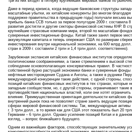
Три из них входят в пятёрку крупнейших мировых банков по рыночно
Даже в период кризиса, когда ведущие банковские структуры запад
масштабные убытки, их китайские конкуренты (во многом благодаря
поддержке правительства в предыдущие годы) получали весьма выс
прибыль банка ССВ только за первое полугодие 2009 г. составила 
развития достигли и другие секторы финансовой системы КНР. В ст
крупнейшие страховые компании мира, второй по масштабам фонд
суверенные инвестиционные фонды. Китай также занял первое мест
аккумуляции капитала и теперь опережает США по размерам сбере
инвестирования внутри национальной экономики, на 600 млрд долл.
стран в 2009 г. составили 2 трлн и 1,4 трлн долл. соответственно).
Зарубежная экспансия китайских финансовых институтов определя
политическими соображениями, а также стремлением к высокой ст
соблюдении основополагающих консервативных правил. В частност
собственной бурно растущей экономики банки и суверенные фонды 
нефтяные месторождения Судана и Анголы, а также в рудники Перу
международной конкуренции такие действия, с одной стороны, спо
позиций китайских финансовых институтов в тех странах, которые 
западным сообществом, но, с другой стороны, ограничивают такие 
противодействия национальных властей, коли они хотят ограничить
влияние. Преимущественная ориентация деятельности китайских ф
внутренний рынок пока не позволяет стране занять ведущие позици
сферах мировой финансовой системы. Так, международные активы 
г. 3 трлн долл., в то время как для США этот показатель был 20 тр
Германии – 6 трлн долл. Однако усиление позиций Китая и в данно
взгляд, – вопрос ближайшего будущего.
Одним из важнейших факторов, способствующих значительному у
конкурентоспособности китайской экономики, является ускоренное 