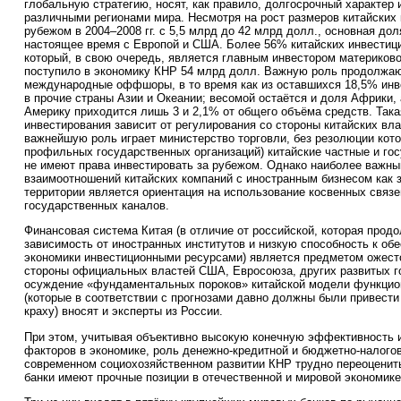
глобальную стратегию, носят, как правило, долгосрочный характер
различными регионами мира. Несмотря на рост размеров китайских
рубежом в 2004–2008 гг. с 5,5 млрд до 42 млрд долл., основная дол
настоящее время с Европой и США. Более 56% китайских инвестиций
который, в свою очередь, является главным инвестором материковог
поступило в экономику КНР 54 млрд долл. Важную роль продолжают
международные оффшоры, в то время как из оставшихся 18,5% инв
в прочие страны Азии и Океании; весомой остаётся и доля Африки,
Америку приходится лишь 3 и 2,1% от общего объёма средств. Така
инвестирования зависит от регулирования со стороны китайских вла
важнейшую роль играет министерство торговли, без резолюции котор
профильных государственных организаций) китайские частные и го
не имеют права инвестировать за рубежом. Однако наиболее важны
взаимоотношений китайских компаний с иностранным бизнесом как з
территории является ориентация на использование косвенных связе
государственных каналов.
Финансовая система Китая (в отличие от российской, которая прод
зависимость от иностранных институтов и низкую способность к об
экономики инвестиционными ресурсами) является предметом ожесто
стороны официальных властей США, Евросоюза, других развитых г
осуждение «фундаментальных пороков» китайской модели функцио
(которые в соответствии с прогнозами давно должны были привести
краху) вносят и эксперты из России.
При этом, учитывая объективно высокую конечную эффективность
факторов в экономике, роль денежно-кредитной и бюджетно-налого
современном социохозяйственном развитии КНР трудно переоценить
банки имеют прочные позиции в отечественной и мировой экономике