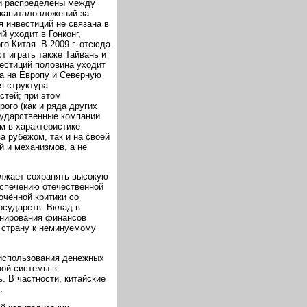
 и распределены между
 капиталовложений за
я инвестиций не связана в
 уходит в Гонконг,
о Китая. В 2009 г. отсюда
 играть также Тайвань и
естиций половина уходит
 а на Европу и Северную
я структура
стей; при этом
ого (как и ряда других
сударственные компании
м в характеристике
а рубежом, так и на своей
й и механизмов, а не
олжает сохранять высокую
еспечению отечественной
чённой критики со
осударств. Вклад в
нирования финансов
 страну к неминуемому
 использования денежных
вой системы в
. В частности, китайские
.