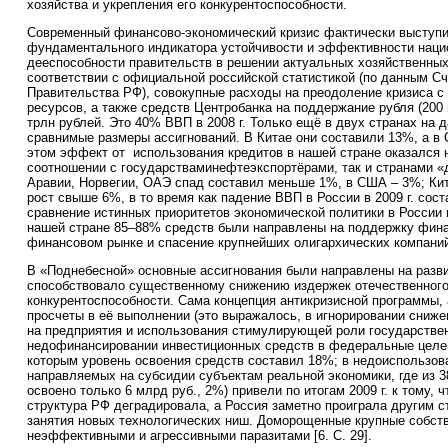
хозяйства и укрепления его конкурентоспособности.
Современный финансово-экономический кризис фактически выступи
фундаментального индикатора устойчивости и эффективности наци
дееспособности правительств в решении актуальных хозяйственных
соответствии с официальной российской статистикой (по данным Сч
Правительства РФ), совокупные расходы на преодоление кризиса с
ресурсов, а также средств Центробанка на поддержание рубля (200
трлн рублей. Это 40% ВВП в 2008 г. Только ещё в двух странах на 
сравнимые размеры ассигнований. В Китае они составили 13%, а в
этом эффект от использования кредитов в нашей стране оказался 
соотношении с государстваминефтеэкспортёрами, так и странами «
Аравии, Норвегии, ОАЭ спад составил меньше 1%, в США – 3%; Ки
рост свыше 6%, в то время как падение ВВП в России в 2009 г. сос
сравнение истинных приоритетов экономической политики в России и
нашей стране 85–88% средств были направлены на поддержку фина
финансовом рынке и спасение крупнейших олигархических компани
В «Поднебесной» основные ассигнования были направлены на разви
способствовало существенному снижению издержек отечественного 
конкурентоспособности. Сама концепция антикризисной программы, 
просчеты в её выполнении (это выражалось, в игнорировании сниже
на предприятия и использования стимулирующей роли государствен
недофинансировании инвестиционных средств в федеральные целе
которым уровень освоения средств составил 18%; в недоиспользов
направляемых на субсидии субъектам реальной экономики, где из 3
освоено только 6 млрд руб., 2%) привели по итогам 2009 г. к тому, 
структура РФ деградировала, а Россия заметно проиграла другим с
занятия новых технологических ниш. Доморощенные крупные собст
неэффективными и агрессивными паразитами [6. С. 29].