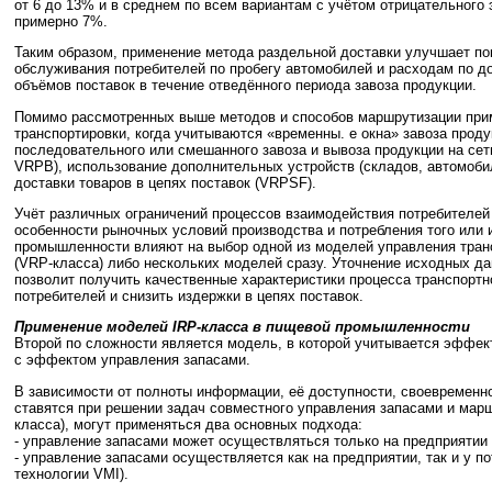
от 6 до 13% и в среднем по всем вариантам с учётом отрицательного
примерно 7%.
Таким образом, применение метода раздельной доставки улучшает по
обслуживания потребителей по пробегу автомобилей и расходам по д
объёмов поставок в течение отведённого периода завоза продукции.
Помимо рассмотренных выше методов и способов маршрутизации при
транспортировки, когда учитываются «временны. е окна» завоза прод
последовательного или смешанного завоза и вывоза продукции на се
VRPB), использование дополнительных устройств (складов, автомоби
доставки товаров в цепях поставок (VRPSF).
Учёт различных ограничений процессов взаимодействия потребителей
особенности рыночных условий производства и потребления того или 
промышленности влияют на выбор одной из моделей управления транс
(VRP-класса) либо нескольких моделей сразу. Уточнение исходных да
позволит получить качественные характеристики процесса транспорт
потребителей и снизить издержки в цепях поставок.
Применение моделей IRP-класса в пищевой промышленности
Второй по сложности является модель, в которой учитывается эффе
с эффектом управления запасами.
В зависимости от полноты информации, её доступности, своевременно
ставятся при решении задач совместного управления запасами и мар
класса), могут применяться два основных подхода:
- управление запасами может осуществляться только на предприятии 
- управление запасами осуществляется как на предприятии, так и у п
технологии VMI).