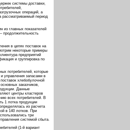
держек системы доставки,
отребителей,
азгрузочных операций, а
за рассматриваемый период
н из главных показателей
– продолжительность
ения в цепях поставок на
мотрим некоторые примеры
клиентура предприятий
икация и группировка по
ных потребителей, которые
 и управления запасами в
 поставок хлебобулочной
основных заказчиков,
родукции. Данные
вляют центры кластеров
нию всех потребителей. В
ть 1 лотка продукции
 определялась из расчета
ой в 140 лотков. При
использовались три
управления системой сбыта.
ебителей (1-й вариант