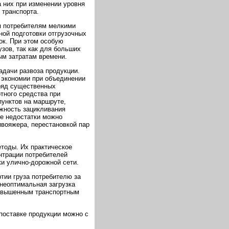
 них при изменении уровня
 транспорта.
я потребителям мелкими
ной подготовки отгрузочных
ок. При этом особую
зов, так как для больших
ым затратам времени.
адачи развоза продукции.
а экономии при объединении
ряд существенных
тного средства при
унктов на маршруте,
жность зацикливания
ые недостатки можно
ивояжера, перестановкой пар
тоды. Их практическое
нтрации потребителей
ки улично-дорожной сети.
тии груза потребителю за
 неоптимальная загрузка
повышенным транспортным
 поставке продукции можно с