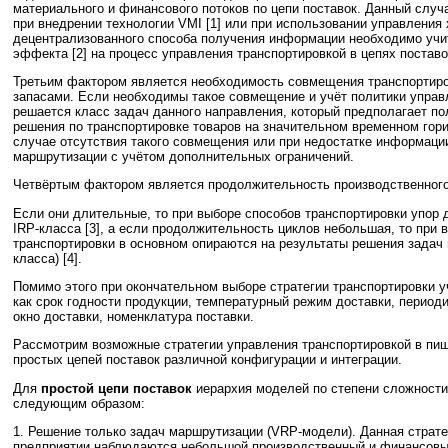
материального и финансового потоков по цепи поставок. Данный случ
при внедрении технологии VMI [1] или при использовании управления
децентрализованного способа получения информации необходимо учит
эффекта [2] на процесс управления транспортировкой в цепях поставо
Третьим фактором является необходимость совмещения транспортиро
запасами. Если необходимы такое совмещение и учёт политики управ
решается класс задач данного направления, который предполагает п
решения по транспортировке товаров на значительном временном гори
случае отсутствия такого совмещения или при недостатке информац
маршрутизации с учётом дополнительных ограничений.
Четвёртым фактором является продолжительность производственного
Если они длительные, то при выборе способов транспортировки упор 
IRP-класса [3], а если продолжительность циклов небольшая, то при 
транспортировки в основном опираются на результаты решения задач
класса) [4].
Помимо этого при окончательном выборе стратегии транспортировки 
как срок годности продукции, температурный режим доставки, период
окно доставки, номенклатура поставки.
Рассмотрим возможные стратегии управления транспортировкой в п
простых цепей поставок различной конфигурации и интеграции.
Для
простой цепи поставок
иерархия моделей по степени сложности
следующим образом:
1. Решение только задач маршрутизации (VRP-модели). Данная страте
предприятии наблюдаются небольшой производственный и финансовы