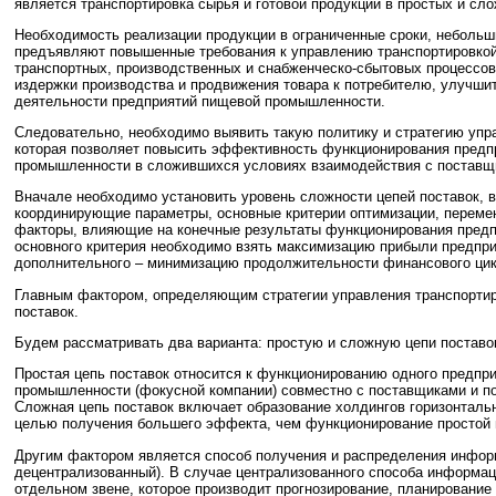
является транспортировка сырья и готовой продукции в простых и сло
Необходимость реализации продукции в ограниченные сроки, небольш
предъявляют повышенные требования к управлению транспортировкой
транспортных, производственных и снабженческо-сбытовых процессов
издержки производства и продвижения товара к потребителю, улучши
деятельности предприятий пищевой промышленности.
Следовательно, необходимо выявить такую политику и стратегию упр
которая позволяет повысить эффективность функционирования предп
промышленности в сложившихся условиях взаимодействия с поставщ
Вначале необходимо установить уровень сложности цепей поставок, в
координирующие параметры, основные критерии оптимизации, переме
факторы, влияющие на конечные результаты функционирования предп
основного критерия необходимо взять максимизацию прибыли предпри
дополнительного – минимизацию продолжительности финансового цик
Главным фактором, определяющим стратегии управления транспортир
поставок.
Будем рассматривать два варианта: простую и сложную цепи поставо
Простая цепь поставок относится к функционированию одного предпр
промышленности (фокусной компании) совместно с поставщиками и пот
Сложная цепь поставок включает образование холдингов горизонтальн
целью получения большего эффекта, чем функционирование простой 
Другим фактором является способ получения и распределения инфор
децентрализованный). В случае централизованного способа информац
отдельном звене, которое производит прогнозирование, планирование