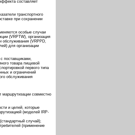
 эффекта составляет
казатели транспортного
оставке при сохранении
меняются особые случаи
укции (VRPTW), организация
ти обслуживания (VRPPD,
лей) для организации
 с поставщиками,
иного товара пищевой
портировкой первого типа
нных и ограничений
ного обслуживания
кт маршрутизации совместно
сти и целей, которые
шрутизацией (моделей IRP-
(стандартный случай);
отребителей (применение