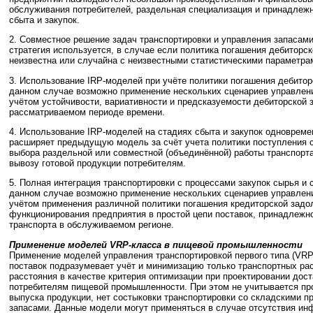
обслуживания потребителей, раздельная специализация и принадлежн
сбыта и закупок.
2. Совместное решение задач транспортировки и управления запасами
стратегия используется, в случае если политика погашения дебиторс
неизвестна или случайна с неизвестными статистическими параметра
3. Использование IRP-моделей при учёте политики погашения дебитор
данном случае возможно применение нескольких сценариев управлени
учётом устойчивости, вариативности и предсказуемости дебиторской 
рассматриваемом периоде времени.
4. Использование IRP-моделей на стадиях сбыта и закупок одновреме
расширяет предыдущую модель за счёт учета политики поступления с
выбора раздельной или совместной (объединённой) работы транспорта
вывозу готовой продукции потребителям.
5. Полная интеграция транспортировки с процессами закупок сырья и 
данном случае возможно применение нескольких сценариев управлени
учётом применения различной политики погашения кредиторской задо
функционирования предприятия в простой цепи поставок, принадлежн
транспорта в обслуживаемом регионе.
Применение моделей VRP-класса в пищевой промышленности
Применение моделей управления транспортировкой первого типа (VRP
поставок подразумевает учёт и минимизацию только транспортных ра
расстояния в качестве критерия оптимизации при проектировании дос
потребителям пищевой промышленности. При этом не учитывается пр
выпуска продукции, нет состыковки транспортировки со складскими 
запасами. Данные модели могут применяться в случае отсутствия ин