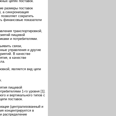
жных цепях поставок.
ие размеры поставок
, а синхронизация
 позволяет сократить
ть финансовые показатели
авления транспортировкой,
риятий пищевой
иками и потребителями.
ыявить связи,
нные управления и другие
риятий. В качестве
ятия, в качестве
ла.
овкой, является вид цепи
к.
иятия пищевой
ребителями 1-го уровня [1].
ого и вертикального типов с
цепи поставок.
мации (централизованный и
ия концентрируется в
 и распределение