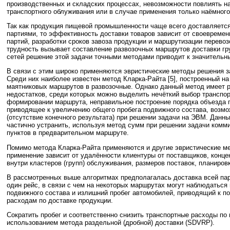
производственных и складских процессах, невозможности повлиять на
транспортного облуживания или в случае применения только наёмного
Так как продукция пищевой промышленности чаще всего доставляетс
партиями, то эффективность доставки товаров зависит от своевремен
партий, разработки сроков завоза продукции и маршрутизации перевоз
трудность вызывает составление развозочных маршрутов доставки гру
сетей решение этой задачи точными методами приводит к значительн
В связи с этим широко применяются эвристические методы решения з
Среди них наиболее известен метод Кларка-Райта [5], построенный н
маятниковых маршрутов в развозочные. Однако данный метод имеет 
недостатков, среди которых можно выделить нечёткий выбор транспор
формировании маршрута, неправильное построение порядка объезда п
приводящее к увеличению общего пробега подвижного состава, возмо
(отсутствие конечного результата) при решении задачи на ЭВМ. Данн
частично устранить, используя метод сумм при решении задачи комм
пунктов в предварительном маршруте.
Помимо метода Кларка-Райта применяются и другие эвристические ме
применение зависит от удалённости клиентуры от поставщиков, конце
внутри кластеров (групп) обслуживания, размеров поставок, планиров
В рассмотренных выше алгоритмах предполагалась доставка всей пар
один рейс, в связи с чем на некоторых маршрутах могут наблюдаться
подвижного состава и излишний пробег автомобилей, приводящий к 
расходам по доставке продукции.
Сократить пробег и соответственно снизить транспортные расходы по
использованием метода раздельной (дробной) доставки (SDVRP).