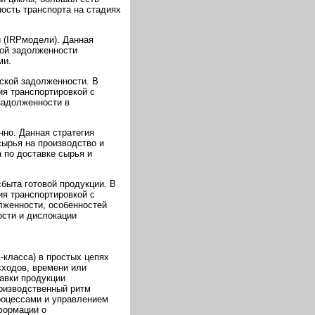
ость транспорта на стадиях
 (IRPмодели). Данная
кой задолженности
ми.
ской задолженности. В
я транспортировкой с
задолженности в
нно. Данная стратегия
ырья на производство и
 по доставке сырья и
сбыта готовой продукции. В
я транспортировкой с
лженности, особенностей
ости и дислокации
-класса) в простых цепях
сходов, времени или
тавки продукции
оизводственный ритм
процессами и управлением
формации о