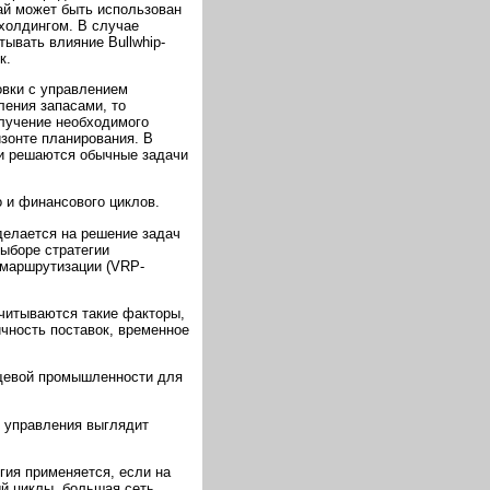
ай может быть использован
 холдингом. В случае
ывать влияние Bullwhip-
к.
вки с управлением
ления запасами, то
олучение необходимого
зонте планирования. В
ии решаются обычные задачи
 и финансового циклов.
делается на решение задач
выборе стратегии
 маршрутизации (VRP-
учитываются такие факторы,
ичность поставок, временное
ищевой промышленности для
 управления выглядит
гия применяется, если на
й циклы, большая сеть