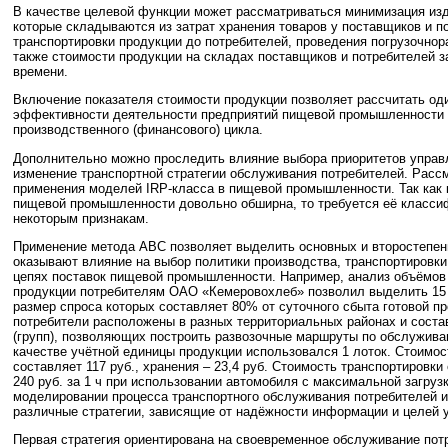
В качестве целевой функции может рассматриваться минимизация из
которые складываются из затрат хранения товаров у поставщиков и п
транспортировки продукции до потребителей, проведения погрузочнор
также стоимости продукции на складах поставщиков и потребителей 
времени.
Включение показателя стоимости продукции позволяет рассчитать оди
эффективности деятельности предприятий пищевой промышленности 
производственного (финансового) цикла.
Дополнительно можно проследить влияние выбора приоритетов управл
изменение транспортной стратегии обслуживания потребителей. Расс
применения моделей IRP-класса в пищевой промышленности. Так как 
пищевой промышленности довольно обширна, то требуется её классиф
некоторым признакам.
Применение метода ABC позволяет выделить основных и второстепен
оказывают влияние на выбор политики производства, транспортировки
цепях поставок пищевой промышленности. Например, анализ объёмов
продукции потребителям ОАО «Кемеровохлеб» позволил выделить 15 
размер спроса которых составляет 80% от суточного сбыта готовой п
потребители расположены в разных территориальных районах и соста
(групп), позволяющих построить развозочные маршруты по обслужива
качестве учётной единицы продукции использовался 1 лоток. Стоимос
составляет 117 руб., хранения – 23,4 руб. Стоимость транспортировки
240 руб. за 1 ч при использовании автомобиля с максимальной загрузк
моделировании процесса транспортного обслуживания потребителей 
различные стратегии, зависящие от надёжности информации и целей 
Первая стратегия ориентирована на своевременное обслуживание потр