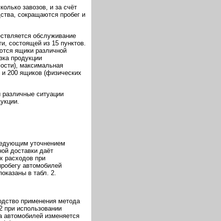
олько завозов, и за счёт
ства, сокращаются пробег и
ствляется обслуживание
и, состоящей из 15 пунктов.
ются ящики различной
зка продукции
ости), максимальная
0 и 200 ящиков (физических
 различные ситуации
укции.
следующим уточнением
ой доставки даёт
х расходов при
пробегу автомобилей
оказаны в табл. 2.
ходство применения метода
2 при использовании
га автомобилей изменяется