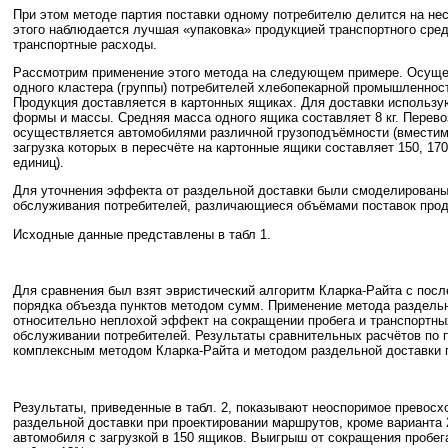
При этом методе партия поставки одному потребителю делится на неск
этого наблюдается лучшая «упаковка» продукцией транспортного сред
транспортные расходы.
Рассмотрим применение этого метода на следующем примере. Осуще
одного кластера (группы) потребителей хлебопекарной промышленност
Продукция доставляется в картонных ящиках. Для доставки использу
формы и массы. Средняя масса одного ящика составляет 8 кг. Перево
осуществляется автомобилями различной грузоподъёмности (вместим
загрузка которых в пересчёте на картонные ящики составляет 150, 17
единиц).
Для уточнения эффекта от раздельной доставки были смоделированы
обслуживания потребителей, различающиеся объёмами поставок прод
Исходные данные представлены в табл 1.
Для сравнения был взят эвристический алгоритм Кларка-Райта с по
порядка объезда пунктов методом сумм. Применение метода раздельн
относительно неплохой эффект на сокращении пробега и транспортны
обслуживании потребителей. Результаты сравнительных расчётов по 
комплексным методом Кларка-Райта и методом раздельной доставки п
Результаты, приведенные в табл. 2, показывают неоспоримое превос
раздельной доставки при проектировании маршрутов, кроме варианта 
автомобиля с загрузкой в 150 ящиков. Выигрыш от сокращения пробе