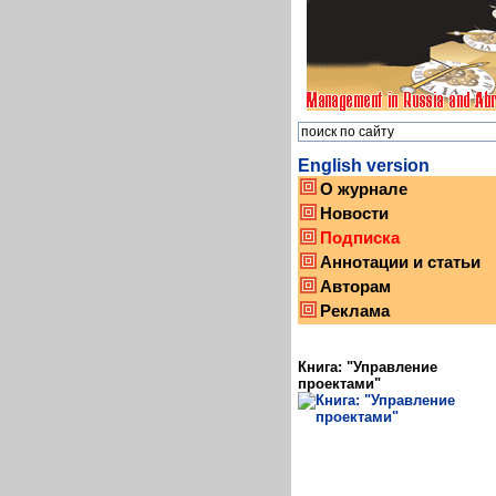
English version
О журнале
Новости
Подписка
Аннотации и статьи
Авторам
Реклама
Книга: "Управление
проектами"