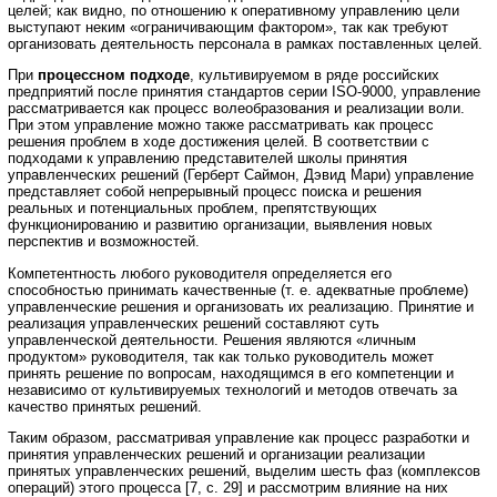
целей; как видно, по отношению к оперативному управлению цели
выступают неким «ограничивающим фактором», так как требуют
организовать деятельность персонала в рамках поставленных целей.
При
процессном подходе
, культивируемом в ряде российских
предприятий после принятия стандартов серии ISO-9000, управление
рассматривается как процесс волеобразования и реализации воли.
При этом управление можно также рассматривать как процесс
решения проблем в ходе достижения целей. В соответствии с
подходами к управлению представителей школы принятия
управленческих решений (Герберт Саймон, Дэвид Мари) управление
представляет собой непрерывный процесс поиска и решения
реальных и потенциальных проблем, препятствующих
функционированию и развитию организации, выявления новых
перспектив и возможностей.
Компетентность любого руководителя определяется его
способностью принимать качественные (т. е. адекватные проблеме)
управленческие решения и организовать их реализацию. Принятие и
реализация управленческих решений составляют суть
управленческой деятельности. Решения являются «личным
продуктом» руководителя, так как только руководитель может
принять решение по вопросам, находящимся в его компетенции и
независимо от культивируемых технологий и методов отвечать за
качество принятых решений.
Таким образом, рассматривая управление как процесс разработки и
принятия управленческих решений и организации реализации
принятых управленческих решений, выделим шесть фаз (комплексов
операций) этого процесса [7, с. 29] и рассмотрим влияние на них