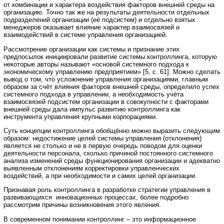
от комбинации и характера воздействия факторов внешней среды на
организацию. Точно так же на результаты деятельности отдельных
подразделений организации (её подсистем) и отдельно взятых
менеджеров оказывает влияние характер взаимосвязей и
взаимодействий в системе управления организацией.
Рассмотрение организации как системы и признание этих
предпосылок инициировали развитие системы контроллинга, которую
некоторые авторы называют «основой системного подхода к
экономическому управлению предприятием» [5, с. 61]. Можно сделать
вывод о том, что усложнение управления организациями, главным
образом за счёт влияния факторов внешней среды, определило успех
системного подхода в управлении, а необходимость учёта
взаимосвязей подсистем организации в совокупности с факторами
внешней среды дала импульс развитию контроллинга как
инструмента управления крупными корпорациями.
Суть концепции контроллинга обобщённо можно выразить следующим
образом: недостижение целей системы управления (отклонения)
является не столько и не в первую очередь поводом для оценки
деятельности персонала, сколько причиной постоянного системного
анализа изменений среды функционирования организации и адекватно
выявленным отклонениям корректировки управленческих
воздействий, а при необходимости и самих целей организации.
Признавая роль контроллинга в разработке стратегии управления в
развивающихся инновационных процессах, более подробно
рассмотрим причины возникновения этого явления.
В современном понимании контроллинг – это информационное