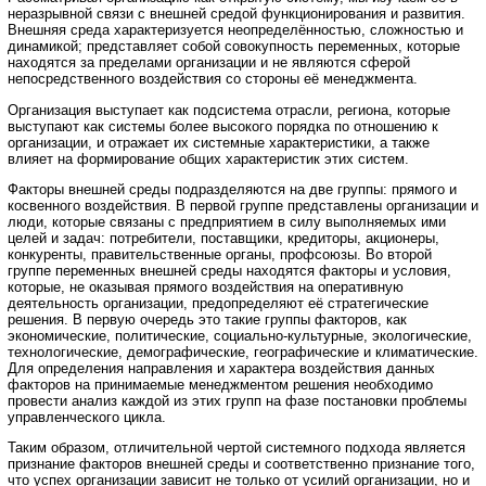
неразрывной связи с внешней средой функционирования и развития.
Внешняя среда характеризуется неопределённостью, сложностью и
динамикой; представляет собой совокупность переменных, которые
находятся за пределами организации и не являются сферой
непосредственного воздействия со стороны её менеджмента.
Организация выступает как подсистема отрасли, региона, которые
выступают как системы более высокого порядка по отношению к
организации, и отражает их системные характеристики, а также
влияет на формирование общих характеристик этих систем.
Факторы внешней среды подразделяются на две группы: прямого и
косвенного воздействия. В первой группе представлены организации и
люди, которые связаны с предприятием в силу выполняемых ими
целей и задач: потребители, поставщики, кредиторы, акционеры,
конкуренты, правительственные органы, профсоюзы. Во второй
группе переменных внешней среды находятся факторы и условия,
которые, не оказывая прямого воздействия на оперативную
деятельность организации, предопределяют её стратегические
решения. В первую очередь это такие группы факторов, как
экономические, политические, социально-культурные, экологические,
технологические, демографические, географические и климатические.
Для определения направления и характера воздействия данных
факторов на принимаемые менеджментом решения необходимо
провести анализ каждой из этих групп на фазе постановки проблемы
управленческого цикла.
Таким образом, отличительной чертой системного подхода является
признание факторов внешней среды и соответственно признание того,
что успех организации зависит не только от усилий организации, но и