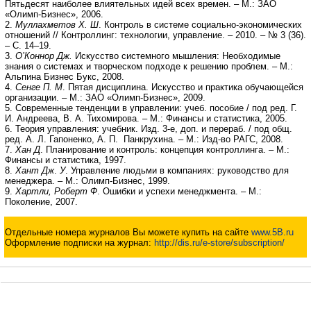
Пятьдесят наиболее влиятельных идей всех времен. – М.: ЗАО
«Олимп-Бизнес», 2006.
2.
Муллахметов Х. Ш
. Контроль в системе социально-экономических
отношений // Контроллинг: технологии, управление. – 2010. – № 3 (36).
– С. 14–19.
3.
О’Коннор Дж.
Искусство системного мышления: Необходимые
знания о системах и творческом подходе к решению проблем. – М.:
Альпина Бизнес Букс, 2008.
4.
Сенге П. М
. Пятая дисциплина. Искусство и практика обучающейся
организации. – М.: ЗАО «Олимп-Бизнес», 2009.
5. Современные тенденции в управлении: учеб. пособие / под ред. Г.
И. Андреева, В. А. Тихомирова. – М.: Финансы и статистика, 2005.
6. Теория управления: учебник. Изд. 3-е, доп. и перераб. / под общ.
ред. А. Л. Гапоненко, А. П. Панкрухина. – М.: Изд-во РАГС, 2008.
7.
Хан Д
. Планирование и контроль: концепция контроллинга. – М.:
Финансы и статистика, 1997.
8.
Хант Дж
.
У
. Управление людьми в компаниях: руководство для
менеджера. – М.: Олимп-Бизнес, 1999.
9.
Хартли, Роберт Ф
. Ошибки и успехи менеджмента. – М.:
Поколение, 2007.
Отдельные номера журналов Вы можете купить на сайте
www.5B.ru
Оформление подписки на журнал:
http://dis.ru/e-store/subscription/