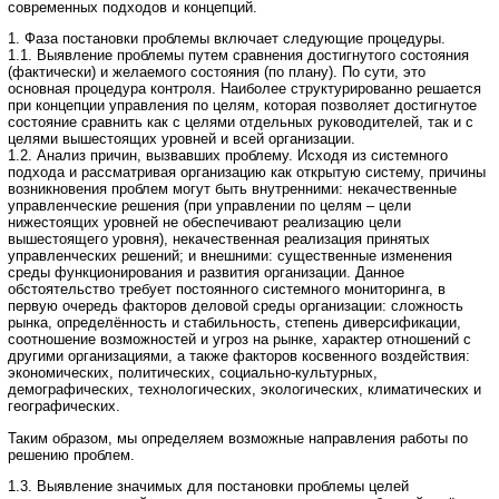
современных подходов и концепций.
1. Фаза постановки проблемы включает следующие процедуры.
1.1. Выявление проблемы путем сравнения достигнутого состояния
(фактически) и желаемого состояния (по плану). По сути, это
основная процедура контроля. Наиболее структурированно решается
при концепции управления по целям, которая позволяет достигнутое
состояние сравнить как с целями отдельных руководителей, так и с
целями вышестоящих уровней и всей организации.
1.2. Анализ причин, вызвавших проблему. Исходя из системного
подхода и рассматривая организацию как открытую систему, причины
возникновения проблем могут быть внутренними: некачественные
управленческие решения (при управлении по целям – цели
нижестоящих уровней не обеспечивают реализацию цели
вышестоящего уровня), некачественная реализация принятых
управленческих решений; и внешними: существенные изменения
среды функционирования и развития организации. Данное
обстоятельство требует постоянного системного мониторинга, в
первую очередь факторов деловой среды организации: сложность
рынка, определённость и стабильность, степень диверсификации,
соотношение возможностей и угроз на рынке, характер отношений с
другими организациями, а также факторов косвенного воздействия:
экономических, политических, социально-культурных,
демографических, технологических, экологических, климатических и
географических.
Таким образом, мы определяем возможные направления работы по
решению проблем.
1.3. Выявление значимых для постановки проблемы целей