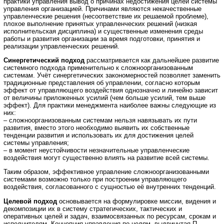
практики управления вывод о причинах недостижения целей системы
управления организацией. Причинами являются некачественные
управленческие решения (несоответствие их решаемой проблеме),
плохое выполнение принятых управленческих решений (низкая
исполнительская дисциплина) и существенные изменения среды
работы и развития организации за время подготовки, принятия и
реализации управленческих решений.
Синергетический подход
рассматривается как дальнейшее развитие
системного подхода применительно к сложноорганизованным
системам. Учёт синергетических закономерностей позволяет заменить
традиционные представления об управлении, согласно которым
эффект от управляющего воздействия однозначно и линейно зависит
от величины приложенных усилий (чем больше усилий, тем выше
эффект). Для практики менеджмента наиболее важны следующие из
них:
– сложноорганизованным системам нельзя навязывать их пути
развития, вместо этого необходимо выявить их собственные
тенденции развития и использовать их для достижения целей
системы управления;
– в момент неустойчивости незначительные управленческие
воздействия могут существенно влиять на развитие всей системы.
Таким образом, эффективное управление сложноорганизованными
системами возможно только при построении управляющего
воздействия, согласованного с сущностью её внутренних тенденций.
Целевой подход
основывается на формулировке миссии, видения и
декомпозиции их в систему стратегических, тактических и
оперативных целей и задач, взаимосвязанных по ресурсам, срокам и
исполнителям. Концепция управления по целям, выдвинутая П.