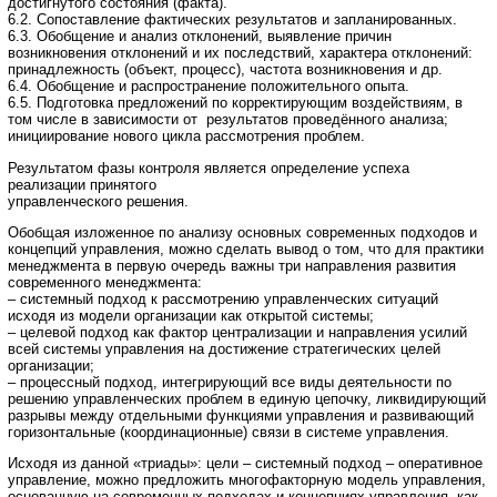
достигнутого состояния (факта).
6.2. Сопоставление фактических результатов и запланированных.
6.3. Обобщение и анализ отклонений, выявление причин
возникновения отклонений и их последствий, характера отклонений:
принадлежность (объект, процесс), частота возникновения и др.
6.4. Обобщение и распространение положительного опыта.
6.5. Подготовка предложений по корректирующим воздействиям, в
том числе в зависимости от результатов проведённого анализа;
инициирование нового цикла рассмотрения проблем.
Результатом фазы контроля является определение успеха
реализации принятого
управленческого решения.
Обобщая изложенное по анализу основных современных подходов и
концепций управления, можно сделать вывод о том, что для практики
менеджмента в первую очередь важны три направления развития
современного менеджмента:
– системный подход к рассмотрению управленческих ситуаций
исходя из модели организации как открытой системы;
– целевой подход как фактор централизации и направления усилий
всей системы управления на достижение стратегических целей
организации;
– процессный подход, интегрирующий все виды деятельности по
решению управленческих проблем в единую цепочку, ликвидирующий
разрывы между отдельными функциями управления и развивающий
горизонтальные (координационные) связи в системе управления.
Исходя из данной «триады»: цели – системный подход – оперативное
управление, можно предложить многофакторную модель управления,
основанную на современных подходах и концепциях управления, как