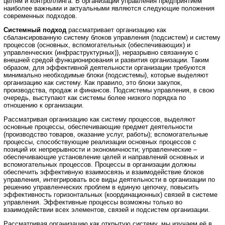
целям и контроллинга. В организации управления предприятием
наиболее важными и актуальными являются следующие положения
современных подходов.
Системный подход
рассматривает организацию как
сбалансированную систему блоков управления (подсистем) и систему
процессов (основных, вспомогательных (обеспечивающих) и
управленческих (инфраструктурных)), неразрывно связанную с
внешней средой функционирования и развития организации. Таким
образом, для эффективной деятельности организации требуются
минимально необходимые блоки (подсистемы), которые выделяют
организацию как систему. Как правило, это блоки закупок,
производства, продаж и финансов. Подсистемы управления, в свою
очередь, выступают как системы более низкого порядка по
отношению к организации.
Рассматривая организацию как систему процессов, выделяют
основные процессы, обеспечивающие предмет деятельности
(производство товаров, оказание услуг, работы); вспомогательные
процессы, способствующие реализации основных процессов с
позиций их непрерывности и экономичности; управленческие –
обеспечивающие установление целей и направлений основных и
вспомогательных процессов. Процессы в организации должны
обеспечить эффективную взаимосвязь и взаимодействие блоков
управления, интегрировать все виды деятельности в организации по
решению управленческих проблем в единую цепочку, повысить
эффективность горизонтальных (координационных) связей в системе
управления. Эффективные процессы возможны только во
взаимодействии всех элементов, связей и подсистем организации.
Рассматривая организацию как открытую систему, мы изучаем её в