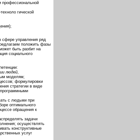
 и профессиональной
техноло гической
ения);
 в сфере управления ряд
предлагаем положить фазы
может быть разбит на
ация социального
петенции:
ции людей
,
ным моделям;
оцессов; формулировки
ения стратегии в виде
д программными
вать с людьми при
ыборе оптимального
оцессе обращения к
аспределять задачи
олнения; осуществлять
ивать конструктивные
арственных услуг