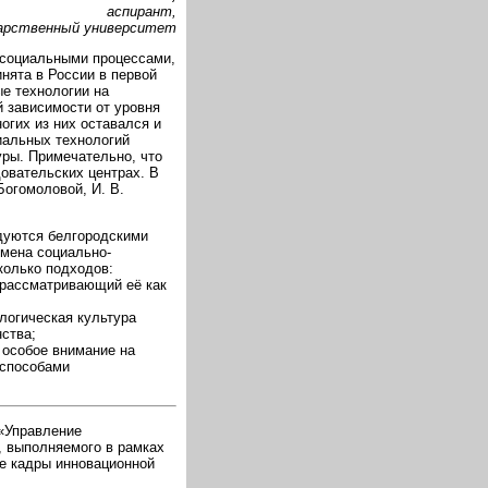
аспирант,
дарственный университет
 социальными процессами,
нята в России в первой
ые технологии на
й зависимости от уровня
огих из них оставался и
иальных технологий
уры. Примечательно, что
овательских центрах. В
Богомоловой, И. В.
дуются белгородскими
омена социально-
колько подходов:
, рассматривающий её как
ологическая культура
нства;
 особое внимание на
 способами
 «Управление
 выполняемого в рамках
е кадры инновационной