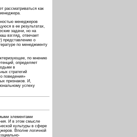
ет рассматриваться как
менеджера.
нтностью менеджеров
уюся в ее результатах,
ские задачи, но на
наш взгляд, отвечает
у) представлению о
тературе по менеджменту
актеризующее, по мнению
тенций, определяет
юдьми в
ных стратегий
го поведения»
ых признаков. И,
иональному успеху
имыми элементами
ния. И в этом смысле
ческой культуры в сфере
джеров. Вполне логичной
социально-