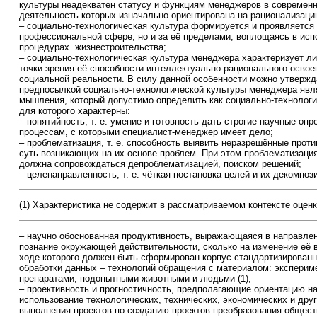
культуры неадекватен статусу и функциям менеджеров в современ
деятельность которых изначально ориентирована на рационализаци
– социально-технологическая культура формируется и проявляется 
профессиональной сфере, но и за её пределами, воплощаясь в ис
процедурах жизнестроительства;
– социально-технологическая культура менеджера характеризует л
точки зрения её способности интеллектуально-рационального освое
социальной реальности. В силу данной особенности можно утвержд
предпосылкой социально-технологической культуры менеджера явл
мышления, который допустимо определить как социально-технологи
для которого характерны:
– понятийность, т. е. умение и готовность дать строгие научные оп
процессам, с которыми специалист-менеджер имеет дело;
– проблематизация, т. е. способность выявить неразрешённые прот
суть возникающих на их основе проблем. При этом проблематизаци
должна сопровождаться депроблематизацией, поиском решений;
– целенаправленность, т. е. чёткая постановка целей и их декомпоз
(1) Характеристика не содержит в рассматриваемом контексте оцен
– научно обоснованная продуктивность, выражающаяся в направлен
познание окружающей действительности, сколько на изменение её в
ходе которого должен быть сформирован корпус стандартизированн
обработки данных – технологий обращения с материалом: эксперим
препаратами, подопытными животными и людьми (1);
– проективность и прогностичность, предполагающие ориентацию н
использование технологических, технических, экономических и дру
выполнения проектов по созданию проектов преобразования общес