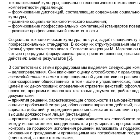
технологической культуры, социально-технологического мышления
компетентности управленца:
– формирование диспозиций, составляющих содержание социально-
культуры;
– развитие социально-технологического мышления;
– формирование профессиональных компетенций (стандартов повед
– развитие профессиональной компетентности.
Социально-технологическая культура, по сути, задаёт специалисту
профессиональных стандартов. В основу их структурирования мы 
(этапы) управленческого цикла. Согласно концепции М. Маркова он 
четыре процедуры: формулировка цели; принятие решения; организ
действия; анализ результатов [5].
В соответствии с этими процедурами мы выделяем следующие ком
– целеопределения. Они включают оценку
способности к организа
взаимодействию с ними
в ходе социальной диагностики по различ
прогнозирования общественных, в том числе и управленческих, пр
целей и их декомпозиции; определения стратегии действий; оформл
проектов, программ и планов как текстовых документов; работе на
документами;
– принятия решений, характеризующие способности взаимодейство
анализе проблемной ситуации; обосновании вариантов действий; в
варианта действий; утверждении решения самостоятельно или в пр
высшим должностным лицам (инстанциям);
– организационные компетенции, проявляющиеся как способности р
между исполнителями; координировать и регулировать процесс исп
контроль за процессом исполнения решений; налаживать и поддерж
отношения с гражданами и организациями как потребителями госуд
(клиентами), а также с коллегами;