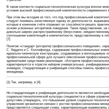
В таком контексте социально-технологическая культура вполне мож
условие высокой профессиональной компетентности современного 
При этом мы исходим из того, что под профессиональной компете
следует понимать качественную оценку их деятельности, выражающ
которые в конечном счёте отражают их способности решать практиче
основе усвоенных алгоритмов поведения. Такое представление, на 
довольно широко распространённому (безусловно, неединственном
соотношении компетенций и компетентности, представленному в ли
[7].
Понятие «стандарт (алгоритм) профессионального поведения», хар
С. Уиддета и С. Холлифилда, содержание профессиональных компе
идеально-типическую конструкцию, создаваемую и воплощаемую л
профессиональной сфере для лучшего обеспечения профессиональ
адекватными средствами реализации. «Алгоритм профессионально
характеризуется в отрасли набором универсальных, унифицированн
очевидно, стандартизация и унификация способны помочь професс
менеджера.
(1) Так, например, в [4].
Но стандартизация и унификация деятельности являются необход
социально-технологической культуры специалиста в сфере управле
допустимо утверждать, что повышение уровня социально-технологи
управления органически связано с ростом профессионализма мене
представляется следующая схема, характеризующая взаимосвязь 