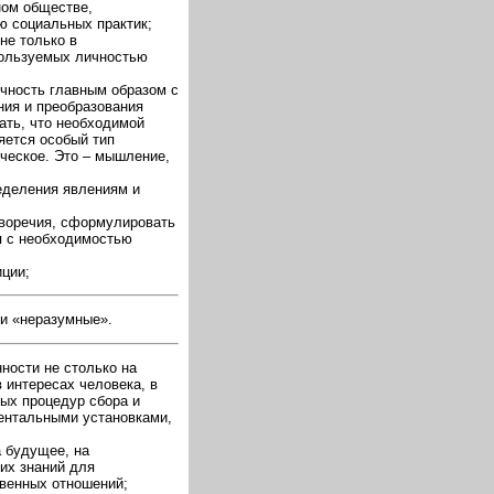
ном обществе,
ю социальных практик;
не только в
пользуемых личностью
ичность главным образом с
ния и преобразования
ать, что необходимой
яется особый тип
ческое. Это – мышление,
ределения явлениям и
иворечия, сформулировать
я с необходимостью
иции;
ки «неразумные».
ности не столько на
 интересах человека, в
ых процедур сбора и
ентальными установками,
а будущее, на
гих знаний для
твенных отношений;