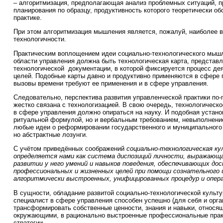
– алгоритмизация, предполагающая анализ проблемных ситуаций, п
планирования по образцу, продуктивность которого теоретически об
практике.
При этом алгоритмизация мышления является, пожалуй, наиболее 
технологичности.
Практическим воплощением идеи социально-технологического мышл
области управления должна быть технологическая карта, представ
технологической документации, в которой фиксируется процесс де
целей. Подобные карты давно и продуктивно применяются в сфере 
вызовы времени требуют ее применения и в сфере управления.
Следовательно, перспектива развития управленческой практики по
жестко связана с технологизацией. В свою очередь, технологичес
в сфере управления должно опираться на науку. И подобная устано
ритуальной формулой, но и вербальным требованием, невыполнени
любые идеи о реформировании государственного и муниципального 
но абстрактные лозунги.
С учётом приведённых соображений
социально-технологическая к
определяется нами как система диспозиций личности, выражающа
развитии у него умений и навыков поведения, обеспечивающих до
профессиональных и жизненных целей при помощи сознательного 
алгоритмически выстроенных, унифицированных процедур и опера
В сущности, обладание развитой социально-технологической культур
специалист в сфере управления способен успешно (для себя и орга
трансформировать собственные ценности, знания и навыки, относя
окружающими, в рационально выстроенные профессиональные прак
стратегии.