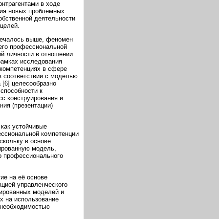
онтрагентами в ходе
тия новых проблемных
собственной деятельности
целей.
мечалось выше, феномен
 его профессиональной
ий личности в отношении
 рамках исследования
 компетенциях в сфере
в соответствии с моделью
 [6] целесообразно
способности к
сс конструирования и
ния (презентации)
 как устойчивые
ессиональной компетенции
скольку в основе
ированную модель,
о профессионального
ие на её основе
ацией управленческого
цированных моделей и
х на использование
 необходимостью