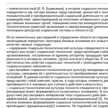
– компетентностный (И. В. Бурмыкина), в котором социально-технол
определяется как паттерн базовых представлений, ценностей и тех
познавательной и преобразовательной социальной деятельности, р
взаимодействии, ориентированный на получение оптимального соци
достижение жизненных целей, повышение качества жизнедеятельно
технологически грамотной организации и самоорганизации деятельн
потенциала (ресурсов) социальной системы и личности [2].
Из-за значительных расхождений в определении объекта исследов
необходимым определить некоторые базовые основания его осмысл
качестве таковых следующие:
– содержание социально-технологической культуры определяется её
которого выступают социальные технологии, представляющие собо
организованные, построенные по единому алгоритму процедуры пре
реальности в интересах человека, группы или всего общества. В си
обстоятельства свойства социальных технологий с необходимостью
социокультурных компонентах;
– рассматривая социально-технологическую культуру менеджера ка
культуры, связываем её с деятельностью по преобразованию межл
отношений. В данном контексте социально-технологическая культур
представляет собой комплекс практик, в ходе которых элементы ди
преобразуются в значимые для субъекта действия и результаты;
– социально-технологическая культура личности специалиста в сф
(менеджера) может формироваться на различных основаниях. В кач
допустимо рассматривать веберовские типы социального действия 
аффективный, ценностно-рациональный и целерациональный [3]. На
вполне возможно формирование социально-технологической культур
преобладают иррациональные(1) элементы. Но подобный тип социал