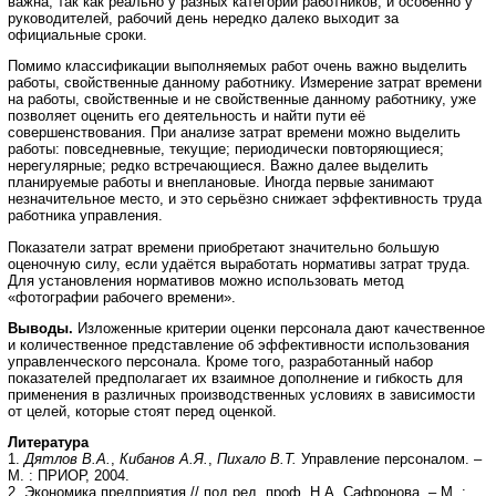
важна, так как реально у разных категорий работников, и особенно у
руководителей, рабочий день нередко далеко выходит за
официальные сроки.
Помимо классификации выполняемых работ очень важно выделить
работы, свойственные данному работнику. Измерение затрат времени
на работы, свойственные и не свойственные данному работнику, уже
позволяет оценить его деятельность и найти пути её
совершенствования. При анализе затрат времени можно выделить
работы: повседневные, текущие; периодически повторяющиеся;
нерегулярные; редко встречающиеся. Важно далее выделить
планируемые работы и внеплановые. Иногда первые занимают
незначительное место, и это серьёзно снижает эффективность труда
работника управления.
Показатели затрат времени приобретают значительно большую
оценочную силу, если удаётся выработать нормативы затрат труда.
Для установления нормативов можно использовать метод
«фотографии рабочего времени».
Выводы.
Изложенные критерии оценки персонала дают качественное
и количественное представление об эффективности использования
управленческого персонала. Кроме того, разработанный набор
показателей предполагает их взаимное дополнение и гибкость для
применения в различных производственных условиях в зависимости
от целей, которые стоят перед оценкой.
Литература
1.
Дятлов В.А.
,
Кибанов А.Я.
,
Пихало В.Т.
Управление персоналом. –
М. : ПРИОР, 2004.
2. Экономика предприятия // под ред. проф. Н.А. Сафронова. – М. :