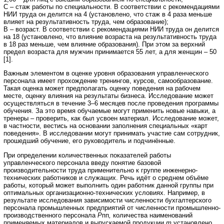
С – стаж работы по специальности. В соответствии с рекомендациями
НИИ труда он делится на 4 (установлено, что стаж в 4 раза меньше
влияет на результативность труда, чем образование);
В – возраст. В соответствии с рекомендациями НИИ труда он делится
на 18 (установлено, что влияние возраста на результативность труда
в 18 раз меньше, чем влияние образования). При этом за верхний
предел возраста для мужчин принимается 55 лет, а для женщин – 50
[1].
Важным элементом в оценке уровня образования управленческого
персонала имеет прохождение тренингов, курсов, самообразование.
Такая оценка может предполагать оценку поведения на рабочем
месте, оценку влияния на результаты бизнеса. Исследование может
осуществляться в течение 3–6 месяцев после проведения программы
обучения. За это время обучаемые могут применить новые навыки, а
тренеры – проверить, как был усвоен материал. Исследование может,
в частности, вестись на основании заполнения специальных «карт
поведения». В исследовании могут принимать участие сам сотрудник,
прошедший обучение, его руководитель и подчинённые.
При определении количественных показателей работы
управленческого персонала введу понятие базовой
производительности труда применительно к группе инженерно-
технических работников и служащих. Речь идёт о среднем объёме
работы, который может выполнить один работник данной группы при
оптимальных организационно-технических условиях. Например, в
результате исследования зависимости численности бухгалтерского
персонала промышленных предприятий от численности промышленно-
производственного персонала
Р
пп
,
количества наименований
применяемых материалов и выпускаемой продукции
m
установлено,