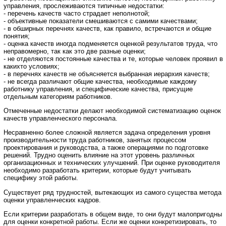
управления, прослеживаются типичные недостатки:
- перечень качеств часто страдает неполнотой;
- объективные показатели смешиваются с самими качествами;
- в обширных перечнях качеств, как правило, встречаются и общие
понятия;
- оценка качеств иногда подменяется оценкой результатов труда, что
неправомерно, так как это две разные оценки;
- не отделяются постоянные качества и те, которые человек проявил в
какихто условиях;
- в перечнях качеств не объясняется выбранная иерархия качеств;
- не всегда различают общие качества, необходимые каждому
работнику управления, и специфические качества, присущие
отдельным категориям работников.
Отмеченные недостатки делают необходимой систематизацию оценок
качеств управленческого персонала.
Несравненно более сложной является задача определения уровня
производительности труда работников, занятых процессом
проектирования и руководства, а также операциями по подготовке
решений. Трудно оценить влияние на этот уровень различных
организационных и технических улучшений. При оценке руководителя
необходимо разработать критерии, которые будут учитывать
специфику этой работы.
Существует ряд трудностей, вытекающих из самого существа метода
оценки управленческих кадров.
Если критерии разработать в общем виде, то они будут малопригодны
для оценки конкретной работы. Если же оценки конкретизировать, то