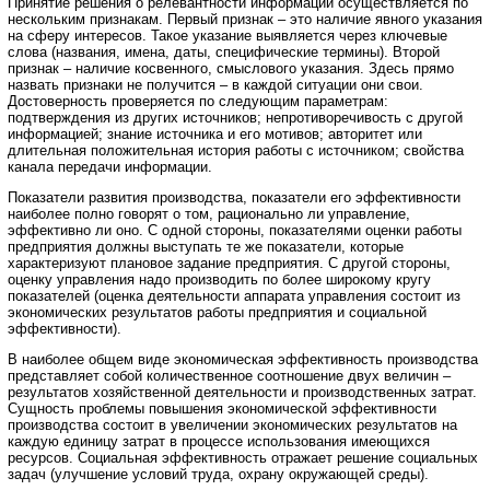
Принятие решения о релевантности информации осуществляется по
нескольким признакам. Первый признак – это наличие явного указания
на сферу интересов. Такое указание выявляется через ключевые
слова (названия, имена, даты, специфические термины). Второй
признак – наличие косвенного, смыслового указания. Здесь прямо
назвать признаки не получится – в каждой ситуации они свои.
Достоверность проверяется по следующим параметрам:
подтверждения из других источников; непротиворечивость с другой
информацией; знание источника и его мотивов; авторитет или
длительная положительная история работы с источником; свойства
канала передачи информации.
Показатели развития производства, показатели его эффективности
наиболее полно говорят о том, рационально ли управление,
эффективно ли оно. С одной стороны, показателями оценки работы
предприятия должны выступать те же показатели, которые
характеризуют плановое задание предприятия. С другой стороны,
оценку управления надо производить по более широкому кругу
показателей (оценка деятельности аппарата управления состоит из
экономических результатов работы предприятия и социальной
эффективности).
В наиболее общем виде экономическая эффективность производства
представляет собой количественное соотношение двух величин –
результатов хозяйственной деятельности и производственных затрат.
Сущность проблемы повышения экономической эффективности
производства состоит в увеличении экономических результатов на
каждую единицу затрат в процессе использования имеющихся
ресурсов. Социальная эффективность отражает решение социальных
задач (улучшение условий труда, охрану окружающей среды).