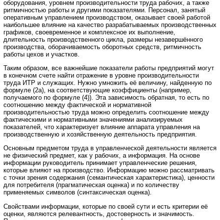
оборудования, уровнем производительности труда рабочих, а также
ритмичностью работы и другими показателями. Персонал, занятый
оперативным управлением производством, оказывает своей работой
наибольшее влияние на качество разрабатываемых производственных
графиков, своевременное и комплексное их выполнение,
длительность производственного цикла, размеры незавершённого
производства, оборачиваемость оборотных средств, ритмичность
работы цехов и участков.
Таким образом, все важнейшие показатели работы предприятий могут
в конечном счете найти отражение в уровне производительности
труда ИТР и служащих. Нужно умножить её величину, найденную по
формуле (2а), на соответствующие коэффициенты (например,
получаемого по формуле (4)). Эта зависимость обратная, то есть по
соотношению между фактической и нормативной
производительностью труда можно определить соотношение между
фактическими и нормативными значениями анализируемых
показателей, что характеризует влияние аппарата управления на
производственную и хозяйственную деятельность предприятия.
Основным предметом труда в управленческой деятельности является
не физический предмет, как у рабочих, а информация. На основе
информации руководитель принимает управленческие решения,
которые влияют на производство. Информацию можно рассматривать
с точки зрения содержания (семантическая характеристика), ценности
для потребителя (прагматическая оценка) и по количеству
применяемых символов (синтаксическая оценка).
Свойствами информации, которые по своей сути и есть критерии её
оценки, являются релевантность, достоверность и значимость.