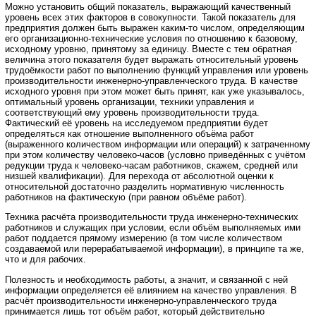
Можно установить общий показатель, выражающий качественный
уровень всех этих факторов в совокупности. Такой показатель для
предприятия должен быть выражен каким-то числом, определяющим
его организационно-технические условия по отношению к базовому,
исходному уровню, принятому за единицу. Вместе с тем обратная
величина этого показателя будет выражать относительный уровень
трудоёмкости работ по выполнению функций управления или уровень
производительности инженерно-управленческого труда. В качестве
исходного уровня при этом может быть принят, как уже указывалось,
оптимальный уровень организации, техники управления и
соответствующий ему уровень производительности труда.
Фактический её уровень на исследуемом предприятии будет
определяться как отношение выполненного объёма работ
(выраженного количеством информации или операций) к затраченному
при этом количеству человеко-часов (условно приведённых с учётом
редукции труда к человеко-часам работников, скажем, средней или
низшей квалификации). Для перехода от абсолютной оценки к
относительной достаточно разделить нормативную численность
работников на фактическую (при равном объёме работ).
Техника расчёта производительности труда инженерно-технических
работников и служащих при условии, если объём выполняемых ими
работ поддается прямому измерению (в том числе количеством
создаваемой или перерабатываемой информации), в принципе та же,
что и для рабочих.
Полезность и необходимость работы, а значит, и связанной с ней
информации определяется её влиянием на качество управления. В
расчёт производительности инженерно-управленческого труда
принимается лишь тот объём работ, который действительно