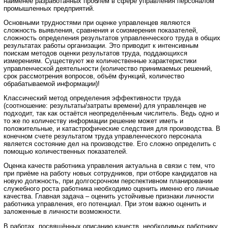
наименее разработанных проблем в сфере управления персоналом
промышленных предприятий.
Основными трудностями при оценке управленцев являются
сложность выявления, сравнения и соизмерения показателей,
сложность определения результатов управленческого труда в общих
результатах работы организации. Это приводит к интенсивным
поискам методов оценки результатов труда, поддающихся
измерениям. Существуют же количественные характеристики
управленческой деятельности (количество принимаемых решений,
срок рассмотрения вопросов, объём функций, количество
обрабатываемой информации)!
Классический метод определения эффективности труда
(соотношение: результаты/затраты времени) для управленцев не
подходит, так как остаётся неопределённым числитель. Ведь одно и
то же по количеству информации решение может иметь и
положительные, и катастрофические следствия для производства. В
конечном счете результатом труда управленческого персонала
является состояние дел на производстве. Его сложно определить с
помощью количественных показателей.
Оценка качеств работника управления актуальна в связи с тем, что
при приёме на работу новых сотрудников, при отборе кандидатов на
новую должность, при долгосрочном перспективном планировании
служебного роста работника необходимо оценить именно его личные
качества. Главная задача – оценить устойчивые признаки личности
работника управления, его потенциал. При этом важно оценить и
заложенные в личности возможности.
В работах, посвящённых описанию качеств, необходимых работнику