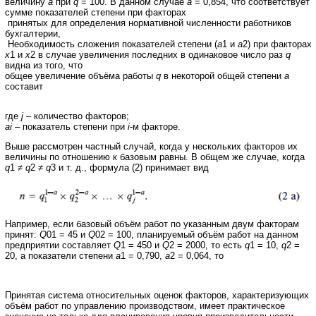
величину
а
при
q
= 100. В данном случае
а
= 0,854, что соответствует
сумме показателей степени при факторах
принятых для определения нормативной численности работников
бухгалтерии,
Необходимость сложения показателей степени (
а
1 и
а
2) при факторах
x
1 и
x
2 в случае увеличения последних в одинаковое число раз
q
видна из того, что
общее увеличение объёма работы
q
в некоторой общей степени
а
составит
где
j
– количество факторов;
ai
– показатель степени при
i
-м факторе.
Выше рассмотрен частный случай, когда у нескольких факторов их
величины по отношению к базовым равны. В общем же случае, когда
q
1 ≠
q
2 ≠
q
3 и т. д., формула (2) принимает вид
Например, если базовый объём работ по указанным двум факторам
принят:
Q
01 = 45 и
Q
02 = 100, планируемый объём работ на данном
предприятии составляет
Q
1 = 450 и
Q
2 = 2000, то есть
q
1 = 10,
q
2 =
20, а показатели степени
а
1 = 0,790,
а
2 = 0,064, то
Принятая система относительных оценок факторов, характеризующих
объём работ по управлению производством, имеет практическое