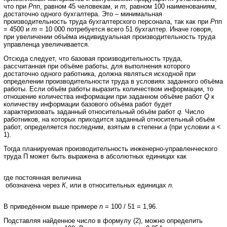
что при
Р
пп, равном 45 человекам, и
m
,
равном 100 наименованиям,
достаточно одного бухгалтера. Это – минимальная
производительность труда бухгалтерского персонала, так как при
Р
пп
= 4500 и
m
=
10 000 потребуется всего 51 бухгалтер. Иначе говоря,
при увеличении объёма индивидуальная производительность труда
управленца увеличивается.
Отсюда следует, что базовая производительность труда,
рассчитанная при объёме работы, для выполнения которого
достаточно одного работника, должна являться исходной при
определении производительности труда в условиях заданного объёма
работы. Если объём работы выразить количеством информации, то
отношение количества информации при заданном объёме работ
Q
к
количеству информации базового объёма работ будет
характеризовать заданный относительный объём работ
q
. Число
работников, на которых приходится заданный относительный объём
работ, определяется последним, взятым в степени
а
(при условии
а
<
1).
Тогда планируемая производительность инженерно-управленческого
труда П может быть выражена в абсолютных единицах как
где постоянная величина
обозначена через
К
, или в относительных единицах
n
.
В приведённом выше примере
n
= 100 / 51 = 1,96.
Подставляя найденное число в формулу (2), можно определить