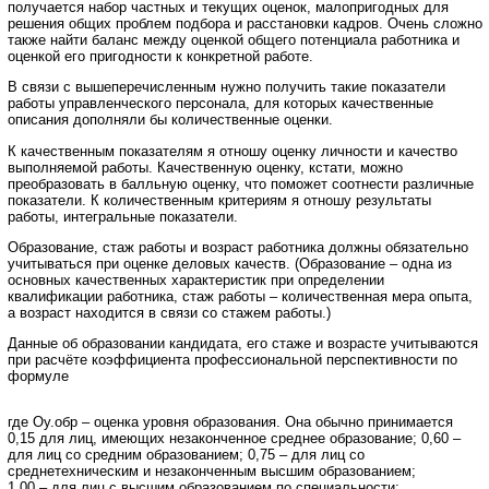
получается набор частных и текущих оценок, малопригодных для
решения общих проблем подбора и расстановки кадров. Очень сложно
также найти баланс между оценкой общего потенциала работника и
оценкой его пригодности к конкретной работе.
В связи с вышеперечисленным нужно получить такие показатели
работы управленческого персонала, для которых качественные
описания дополняли бы количественные оценки.
К качественным показателям я отношу оценку личности и качество
выполняемой работы. Качественную оценку, кстати, можно
преобразовать в балльную оценку, что поможет соотнести различные
показатели. К количественным критериям я отношу результаты
работы, интегральные показатели.
Образование, стаж работы и возраст работника должны обязательно
учитываться при оценке деловых качеств. (Образование – одна из
основных качественных характеристик при определении
квалификации работника, стаж работы – количественная мера опыта,
а возраст находится в связи со стажем работы.)
Данные об образовании кандидата, его стаже и возрасте учитываются
при расчёте коэффициента профессиональной перспективности по
формуле
где Оу.обр – оценка уровня образования. Она обычно принимается
0,15 для лиц, имеющих незаконченное среднее образование; 0,60 –
для лиц со средним образованием; 0,75 – для лиц со
среднетехническим и незаконченным высшим образованием;
1,00 – для лиц с высшим образованием по специальности;