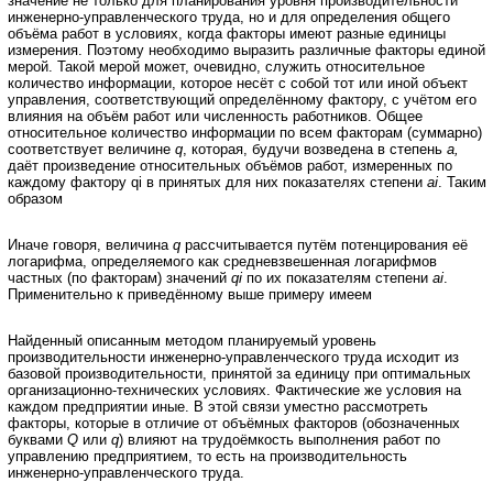
значение не только для планирования уровня производительности
инженерно-управленческого труда, но и для определения общего
объёма работ в условиях, когда факторы имеют разные единицы
измерения. Поэтому необходимо выразить различные факторы единой
мерой. Такой мерой может, очевидно, служить относительное
количество информации, которое несёт с собой тот или иной объект
управления, соответствующий определённому фактору, с учётом его
влияния на объём работ или численность работников. Общее
относительное количество информации по всем факторам (суммарно)
соответствует величине
q
, которая, будучи возведена в степень
а,
даёт произведение относительных объёмов работ, измеренных по
каждому фактору qi в принятых для них показателях степени
ai
. Таким
образом
Иначе говоря, величина
q
рассчитывается путём потенцирования её
логарифма, определяемого как средневзвешенная логарифмов
частных (по факторам) значений
qi
по их показателям степени
ai
.
Применительно к приведённому выше примеру имеем
Найденный описанным методом планируемый уровень
производительности инженерно-управленческого труда исходит из
базовой производительности, принятой за единицу при оптимальных
организационно-технических условиях. Фактические же условия на
каждом предприятии иные. В этой связи уместно рассмотреть
факторы, которые в отличие от объёмных факторов (обозначенных
буквами
Q
или
q
) влияют на трудоёмкость выполнения работ по
управлению предприятием, то есть на производительность
инженерно-управленческого труда.