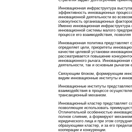
Инновационная инфраструктура выступ
эффективность инновационных процессо
инновационной деятельности во всевозм
совокупность организационных факторов
Именно инновационная инфраструктура 
инновационной системы малого предпри
процессе его взаимодействия, позволяя
Инновационная политика представляет с
определяет цели, приоритеты инновацио
качестве целевой установки инновацион
рассматривается повышение конкуренто
инновационного рычага. Инновационная 
деятельности, так и основным рычагом 
Связующим блоком, формирующим иннов
видим инновационные институты и инно
Инновационные институты представляю
взаимодействия в процессе осуществле
трансакционный механизм.
Инновационный кластер представляет с
позволяющее использовать преимуществ
Отличительной особенностью инновационн
полное слияние, а формируют механизм
юридического лица и при этом сотрудни
образующими кластер, и за его предел
кооперации и конкуренции.