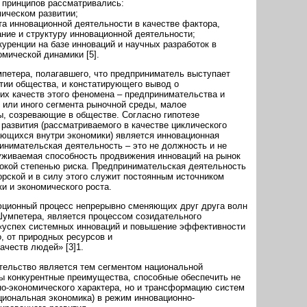
 принципов рассматривались:
мическом развитии;
та инновационной деятельности в качестве фактора,
ние и структуру инновационной деятельности;
куренции на базе инноваций и научных разработок в
омической динамики [5].
петера, полагавшего, что предприниматель выступает
тии общества, и констатирующего вывод о
х качеств этого феномена – предпринимательства и
о или иного сегмента рыночной среды, малое
ы, созревающие в обществе. Согласно гипотезе
развития (рассматриваемого в качестве циклического
ающихся внутри экономики) является инновационная
нимательская деятельность – это не должность и не
уживаемая способность продвижения инноваций на рынок
окой степенью риска. Предпринимательская деятельность
рской и в силу этого служит постоянным источником
и и экономического роста.
юционный процесс непрерывно сменяющих друг друга волн
Шумпетера, является процессом созидательного
 «успех системных инноваций и повышение эффективности
, от природных ресурсов и
ачеств людей» [3]1.
ельство является тем сегментом национальной
ны конкурентные преимущества, способные обеспечить не
о-экономического характера, но и трансформацию систем
ациональная экономика) в режим инновационно-