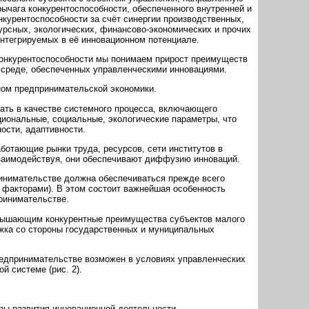
ычага конкурентоспособности, обеспеченного внутренней и
курентоспособности за счёт синергии производственных,
рсных, экологических, финансово-экономических и прочих
нтегрируемых в её инновационном потенциале.
онкурентоспособности мы понимаем прирост преимуществ
 среде, обеспеченных управленческими инновациями.
ом предпринимательской экономики.
ать в качестве системного процесса, включающего
циональные, социальные, экологические параметры, что
ости, адаптивности.
отающие рынки труда, ресурсов, сети институтов в
Взаимодействуя, они обеспечивают диффузию инноваций.
инимательстве должна обеспечиваться прежде всего
 факторами). В этом состоит важнейшая особенность
ринимательстве.
ышающим конкурентные преимущества субъектов малого
жка со стороны государственных и муниципальных
редпринимательстве возможен в условиях управленческих
й системе (рис. 2).
ры развития инновационной деятельности.