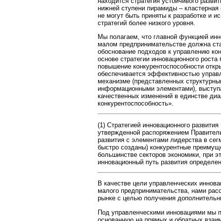
находится стратегия устойчивого развит
нижней ступени пирамиды – кластерная 
не могут быть приняты к разработке и и
стратегий более низкого уровня.
Мы полагаем, что главной функцией инн
малом предпринимательстве должна ста
обоснование подходов к управлению ко
основе стратегии инновационного роста 
повышение конкурентоспособности откр
обеспечивается эффективностью управ
механизме (представленных структурны
информационными элементами), выступ
качественных изменений в единстве диа
конкурентоспособность».
(1) Стратегией инновационного развития
утвержденной распоряжением Правительс
развития с элементами лидерства в сег
быстро созданы) конкурентные преимуще
большинстве секторов экономики, при э
инновационный путь развития определен
В качестве цели управленческих иннова
малого предпринимательства, нами рас
рынке с целью получения дополнительн
Под управленческими инновациями мы п
основанную на прямых и обратных взаи