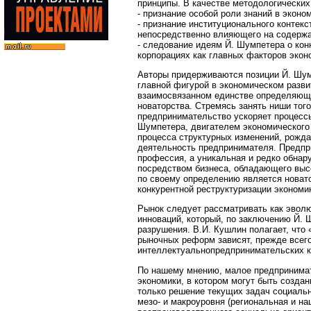
принципы. В качестве методологических
- признание особой роли знаний в эконо
- признание институционального контекс
непосредственно влияющего на содержа
- следование идеям Й. Шумпетера о кон
корпорациях как главных факторов экон
Авторы придерживаются позиции Й. Шум
главной фигурой в экономическом разви
взаимосвязанном единстве определяющи
новаторства. Стремясь занять ниши тог
предпринимательство ускоряет процесс
Шумпетера, двигателем экономического 
процесса структурных изменений, рожд
деятельность предпринимателя. Предпри
профессия, а уникальная и редко обнар
посредством бизнеса, обладающего выс
по своему определению является новато
конкурентной реструктуризации экономик
Рынок следует рассматривать как эвол
инноваций, который, по заключению Й. 
разрушения. В.И. Кушлин полагает, что
рыночных реформ зависят, прежде всего
интеллектуальнопредпринимательских к
По нашему мнению, малое предпринимат
экономики, в котором могут быть созда
только решение текущих задач социальн
мезо- и макроуровня (региональная и н