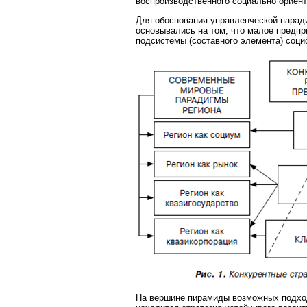
воспроизводственного социально ориент
Для обоснования управленческой парад
основывались на том, что малое предпр
подсистемы (составного элемента) социо
На вершине пирамиды возможных подход