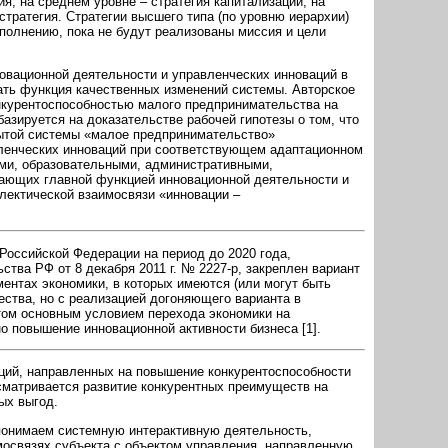
ия, на среднем уровне – стратегия капитализации, на
стратегия. Стратегии высшего типа (по уровню иерархии)
сполнению, пока не будут реализованы миссия и цели
овационной деятельности и управленческих инноваций в
ть функция качественных изменений системы. Авторское
нкурентоспособностью малого предпринимательства на
базируется на доказательстве рабочей гипотезы о том, что
ытой системы «малое предпринимательство»
ленческих инноваций при соответствующем адаптационном
ми, образовательными, административными,
ающих главной функцией инновационной деятельности и
лектической взаимосвязи «инновации –
 Российской Федерации на период до 2020 года,
тва РФ от 8 декабря 2011 г. № 2227-р, закреплен вариант
ментах экономики, в которых имеются (или могут быть
ства, но с реализацией догоняющего варианта в
том основным условием перехода экономики на
о повышение инновационной активности бизнеса [1].
ций, направленных на повышение конкурентоспособности
сматривается развитие конкурентных преимуществ на
ых выгод.
онимаем системную интерактивную деятельность,
мосвязях субъекта с объектом управления, направленную