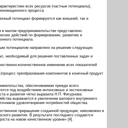
рактеристики всех ресурсов (частные потенциалы),
инновационного процесса.
онный потенциал формируется как внешней, так и
м в малом предпринимательстве представлено
ческих действий по формированию, развитию и
нного потенциала.
ным потенциалом направлено на решение следующих
ал, необходимый для решения поставленных задач и
ачественно-количественное изменение всех показателей
;
 (процесс преобразования компонентов в конечный продукт
нимательства, обеспечиваемая прежде всего
ется под воздействием интенсивных и экстенсивных
ста и развития чётко выразила Н.П. Фигурнова:
яйства выражается в увеличении валового внутреннего
сточников удовлетворения потребностей общества.
ественное приращение созданной продукции, невозможен в
еского развития. В результате последнего создаются
оста на новом качественном уровне» [4].