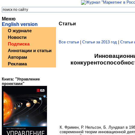
Меню
Статьи
English version
О журнале
Новости
Все статьи
|
Статьи за 2013 год
|
Статьи 
Подписка
Аннотации и статьи
Инновационн
Авторам
конкурентоспособнос
Реклама
Книга: "Управление
проектами"
К. Фримен, Р. Нельсон, Б. Лундвал в 19
современной теории инновационной дея