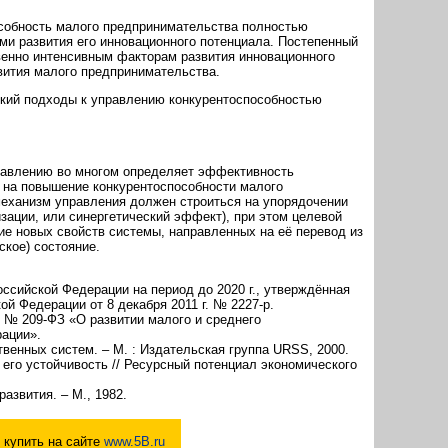
собность малого предпринимательства полностью
и развития его инновационного потенциала. Постепенный
венно интенсивным факторам развития инновационного
звития малого предпринимательства.
ский подходы к управлению конкурентоспособностью
равлению во многом определяет эффективность
 на повышение конкурентоспособности малого
еханизм управления должен строиться на упорядочении
ации, или синергетический эффект), при этом целевой
е новых свойств системы, направленных на её перевод из
кое) состояние.
оссийской Федерации на период до 2020 г., утверждённая
й Федерации от 8 декабря 2011 г. № 2227-р.
. № 209-ФЗ «О развитии малого и среднего
ации».
венных систем. – М. : Издательская группа URSS, 2000.
 его устойчивость // Ресурсный потенциал экономического
азвития. – М., 1982.
купить на сайте
www.5B.ru