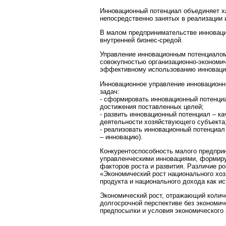
Инновационный потенциал объединяет ха
непосредственно занятых в реализации 
В малом предпринимательстве инноваци
внутренней бизнес-средой.
Управление инновационным потенциало
совокупностью организационно-экономи
эффективному использованию инновацио
Инновационное управление инновацион
задач:
- сформировать инновационный потенци
достижения поставленных целей;
- развить инновационный потенциал – к
деятельности хозяйствующего субъекта
- реализовать инновационный потенциал
– инновацию).
Конкурентоспособность малого предпри
управленческими инновациями, формиру
факторов роста и развития. Различие ро
«Экономический рост национального хоз
продукта и национального дохода как и
Экономический рост, отражающий колич
долгосрочной перспективе без экономич
предпосылки и условия экономического р