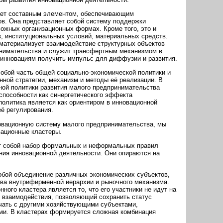
ает составным элементом, обеспечивающим
в. Она представляет собой систему поддержки
ожных организационных формах. Кроме того, это и
, институциональных условий, материальных средств.
материализует взаимодействие структурных объектов
нимательства и служит трансфертным механизмом в
 инновациям получить импульс для диффузии и развития.
обой часть общей социально-экономической политики и
нной стратегии, механизм и методы её реализации. В
ной политики развития малого предпринимательства
способности как синергетического эффекта
политика является как ориентиром в инновационной
её регулирования.
ационную систему малого предпринимательства, мы
вационные кластеры.
т собой набор формальных и неформальных правил
ния инновационной деятельности. Они опираются на
обой объединение различных экономических субъектов,
а внутрифирменной иерархии и рыночного механизма.
ого кластера является то, что его участники не идут на
 взаимодействия, позволяющий сохранить статус
чать с другими хозяйствующими субъектами,
ами. В кластерах формируется сложная комбинация