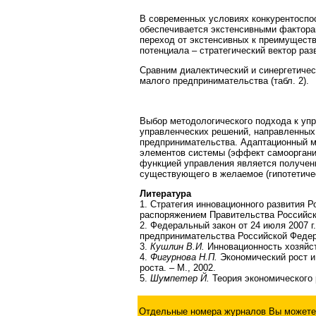
В современных условиях конкурентоспо
обеспечивается экстенсивными факторам
переход от экстенсивных к преимущест
потенциала – стратегический вектор ра
Сравним диалектический и синергетиче
малого предпринимательства (табл. 2).
Выбор методологического подхода к уп
управленческих решений, направленных
предпринимательства. Адаптационный м
элементов системы (эффект самоорганиз
функцией управления является получени
существующего в желаемое (гипотетичес
Литература
1. Стратегия инновационного развития Р
распоряжением Правительства Российско
2. Федеральный закон от 24 июля 2007 г
предпринимательства Российской Федер
3.
Кушлин В.И.
Инновационность хозяйст
4.
Фигурнова Н.П.
Экономический рост и
роста. – М., 2002.
5.
Шумпетер Й.
Теория экономического р
Отдельные номера журналов Вы можете 