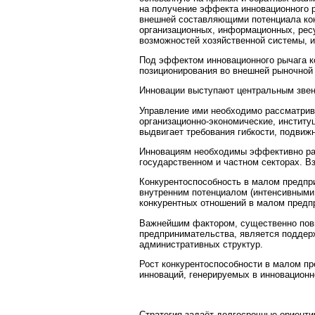
на получение эффекта инновационного р
внешней составляющими потенциала кон
организационных, информационных, ресу
возможностей хозяйственной системы, и
Под эффектом инновационного рычага к
позиционирования во внешней рыночной
Инновации выступают центральным звен
Управление ими необходимо рассматрив
организационно-экономические, институ
выдвигает требования гибкости, подвижн
Инновациям необходимы эффективно раб
государственном и частном секторах. 
Конкурентоспособность в малом предпр
внутренним потенциалом (интенсивными
конкурентных отношений в малом предп
Важнейшим фактором, существенно пов
предпринимательства, является поддер
административных структур.
Рост конкурентоспособности в малом п
инноваций, генерируемых в инновационно
Стратегия задаёт долгосрочные ориенти