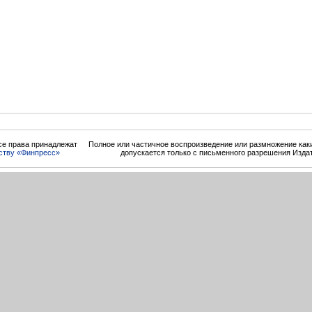
се права принадлежат
Полное или частичное воспроизведение или размножение ка
ству «Финпресс»
допускается только с письменного разрешения Изда