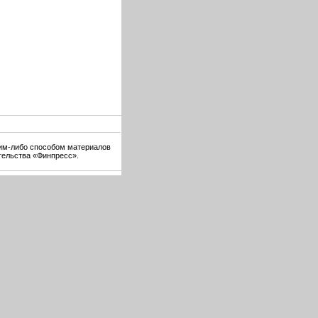
ким-либо способом материалов
тельства «Финпресс».