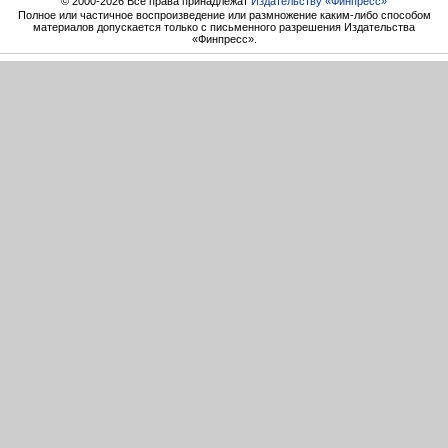
© 2000-2026 Все права принадлежат
Издательству «Финпресс»
Полное или частичное воспроизведение или размножение каким-либо способом
материалов допускается только с письменного разрешения Издательства
«Финпресс».