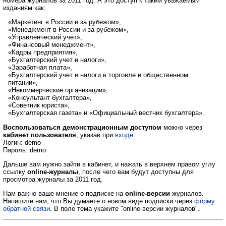
номера журналов за 2011 год. А это доступ к таким уважаемым
изданиям как:
«Маркетинг в России и за рубежом»,
«Менеджмент в России и за рубежом»,
«Управленческий учет»,
«Финансовый менеджмент»,
«Кадры предприятия»,
«Бухгалтерский учет и налоги»,
«Заработная плата»,
«Бухгалтерский учет и налоги в торговле и общественном
питании»,
«Некоммерческие организации»,
«Консультант бухгалтера»,
«Советник юриста»,
«Бухгалтерская газета» и «Официальный вестник бухгалтера».
Воспользоваться демонстрационным доступом
можно через
кабинет пользователя
, указав при
входе
:
Логин: demo
Пароль: demo
Дальше вам нужно зайти в кабинет, и нажать в верхнем правом углу
ссылку
online-журналы
, после чего вам будут доступны для
просмотра журналы за 2011 год.
Нам важно ваше мнение о подписке на
online-версии
журналов.
Напишите нам, что Вы думаете о новом виде подписки через
форму
обратной связи
. В поле тема укажите "online-версии журналов".