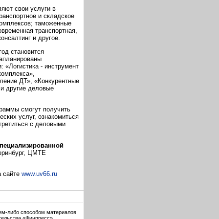
ляют свои услуги в
ранспортное и складское
комплексов; таможенные
овременная транспортная,
консалтинг и другое.
год становится
запланированы
: «Логистика - инструмент
комплекса»,
ление ДТ», «Конкурентные
 и другие деловые
граммы смогут получить
ских услуг, ознакомиться
третиться с деловыми
пециализированной
теринбург, ЦМТЕ
а сайте
www.uv66.ru
ким-либо способом материалов
тельства «Финпресс».