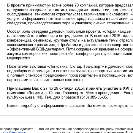
В проекте принимают участие более 70 компаний, которые представ
следующих разделах: логистика; складские технологии; подъемно-т
оборудование; технологии строительства терминалов и складских 
услуги; информационные технологии, средства связи и навигации; с
складская, производственная тара и упаковка; лизинг, страхование, 
Особая роль отведена деловой программе проекта, которая каждый 
платформой для общения и сотрудничества. В выставке 2015 года 
конференции, семинары, круглые столы на актуальные темы отрасли
экономического развития», «Проблемы и достижения транспортного 
«Эффективный ВЭД-декларант. Пути сокращения времени на оформ
закупки коммерческих предприятий», конференция грузовладельцев
мероприятия.
Посетители выставки «Логистика. Склад. Транспорт» и деловой про
подробную информацию о состоянии рынка транспортных и логистиче
с полным спектром предложений производителей и поставщиков, вс
партнерами и заключить новые контракты.
Приглашаем Вас с
27 по 29 октября 2015г.
принять участие в
XVI
с
выставке
«Логистика. Склад. Транспорт». Место проведения: г.Ека
(ул.Куйбышева, 44). Тел. для справок 8 (343) 385-35-35.
Более подробную информацию о выставке Вы можете посмотреть н
се права принадлежат
Полное или частичное воспроизведение или размножение ка
ству «Финпресс»
допускается только с письменного разрешения Изда