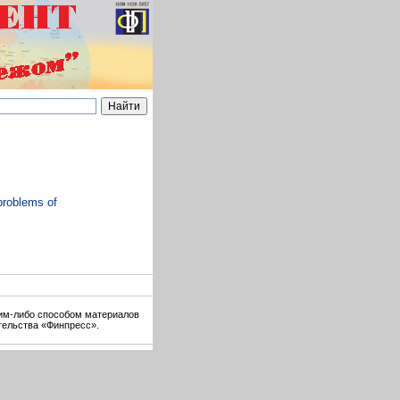
problems of
ким-либо способом материалов
тельства «Финпресс».