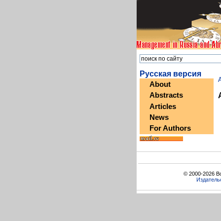
Русская версия
A
About
Abstracts
Articles
News
For Authors
© 2000-2026 В
Издатель