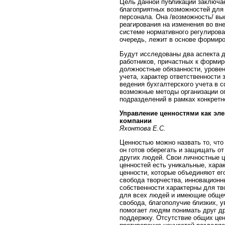
Цель данной публикации заключае
благоприятных возможностей для
персонала. Она /возможность/ вы
реагирования на изменения во вн
системе нормативного регулирован
очередь, лежит в основе формиро
Будут исследованы два аспекта д
работников, причастных к формир
должностные обязанности, уровен
учета, характер ответственности 
ведения бухгалтерского учета в с
возможные методы организации о
подразделений в рамках конкретн
Управление ценностями как эл
компании
Яхонтова Е.С.
Ценностью можно назвать то, что
он готов оберегать и защищать от
других людей. Свои личностные ц
ценностей есть уникальные, хара
ценности, которые объединяют ег
свобода творчества, инновационн
собственности характерны для тв
для всех людей и имеющие общеч
свобода, благополучие близких, 
помогает людям понимать друг др
поддержку. Отсутствие общих цен