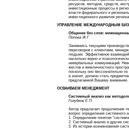
ресурсов, методов, средств, инст
инвестиционные процессы в реги
власти федерального и региональ
инвестиционного развития региона
УПРАВЛЕНИЕ МЕЖДУНАРОДНЫМ БИ
Общение без слов: межнациона
Попова Ж.Г.
Занимаясь текущими производст
переговоров с клиентами, менедж
людьми. Эффективное взаимодейс
насколько верно и психологическ
невербальных коммуникаций. Нев
жестов и межличностного простра
поскольку оно бессознательно по
а значит, должно стать предметом
предлагаемой Вашему вниманию.
ОСВАИВАЕМ МЕНЕДЖМЕНТ
Системный анализ как методол
Голубков Е.П.
Автор предлагает продолжение тем
вопрос определения системного ан
1. Определение понятия "системн
2. Системный анализ и другие си
3. Из истории возникновения сист