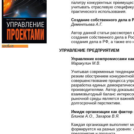
палитру конкурентных преимущест
учитывать отраслевую специфику 
практического использования.
Создание собственного дела в 
Дементьева А.Г.
Автор данной статьи рассмотрел 
создания собственного дела в Р
создания дела в РФ, а также его 
УПРАВЛЕНИЕ ПРЕДПРИЯТИЕМ
Управление компромиссами как
Маракулин М.В.
Учитывая современные тенденции 
резким обострением конкурентно
совершенствование процесса упр
разработка единых демократичес
производителями. Автор доказыва
взаимовыгодный баланс интересо
рыночной среды является важней
долгосрочной перспективе.
Имидж организации как фактор
Блинов А.О., Захаров В.Я.
Каждая организация выполняет м
формируется на разных уровнях: 
предприятия и продукта.