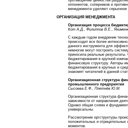
противоречие ценностей разделяе
оппонентов, соперников и противн
менеджмента уделяют серьезное 
ОРГАНИЗАЦИЯ МЕНЕДЖМЕНТА
Организация процесса бюджети
Кот А.Д., Филиппов В.Е., Якименк
С каждым годом внедрение техно
происходит все более интенсивно
данного инструмента для эффект
немногие могут построить систем
приносила реальные результаты.
бюджетирования в крупной компа
финансовую структуру. Авторы и
бюджетирования в крупных и сред
знакомят читателей в данной стат
Организационная структура фи
промышленного предприятия
Сысоева Е.Ф., Плетнёв Ю.М.
Организационная структура фина
зависимости от направления деят
Однако общая схема и фундамент
универсальны.
Рассмотрение оргструктуры проис
положительных и отрицательных с
моментов.