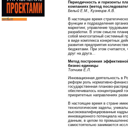
Периодичность и горизонты пл
компаниях (метод последовате
Белый Е.М., Кузнецов А.В.
В настоящее время стратегическо
функции и подразделения организ
маркетинг, управление трудовыми
разработки. В этом смысле плани
собой многоэтапный системный пр
в виде комплекса конкретных дей
развития предприятия количестве
бюджетами. При этом считается, 
друг на друга…
Метод построения эффективно
бизнес-единицы
Топчиев Е.Л.
Инновационная деятельность в Р
реформ роль нормативно-финансо
государственная планово-распре
обеспечивалось концентрацией г
приоритетных направлениях разви
В настоящее время в стране име
технологические заделы, уникаль
высококвалифицированные кадры.
инновационного потенциала на е
данным, в целом по промышленно
самостоятельно занимаются иссл