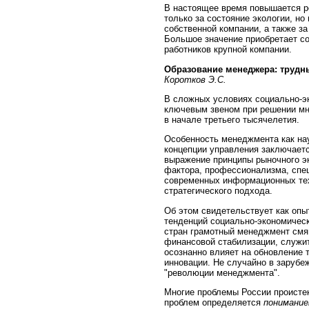
В настоящее время повышается ро
только за состояние экологии, н
собственной компании, а также за
Большое значение приобретает с
работников крупной компании.
Образование менеджера: трудны
Коротков Э.С.
В сложных условиях социально-э
ключевым звеном при решении мн
в начале третьего тысячелетия.
Особенность менеджмента как на
концепции управления заключаетс
выражение принципы рыночного э
фактора, профессионализма, спец
современных информационных тех
стратегического подхода.
Об этом свидетельствует как опыт
тенденций социально-экономическ
стран грамотный менеджмент смяг
финансовой стабилизации, служи
осознанно влияет на обновление 
инновации. Не случайно в зарубе
"революции менеджмента".
Многие проблемы России проистек
проблем определяется
понимание