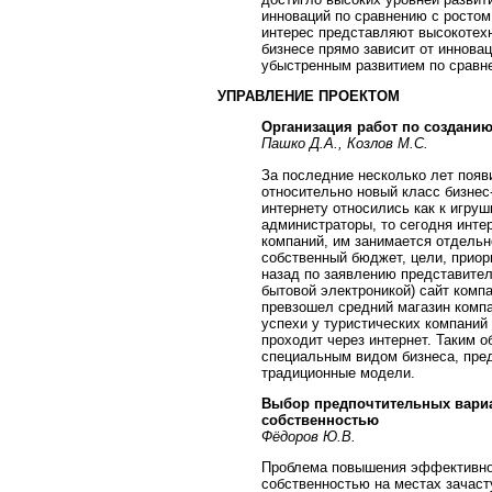
инноваций по сравнению с росто
интерес представляют высокотехн
бизнесе прямо зависит от инноваци
убыстренным развитием по сравне
УПРАВЛЕНИЕ ПРОЕКТОМ
Организация работ по созданию 
Пашко Д.А., Козлов М.С.
За последние несколько лет появ
относительно новый класс бизнес-
интернету относились как к игруш
администраторы, то сегодня инте
компаний, им занимается отдельн
собственный бюджет, цели, приори
назад по заявлению представител
бытовой электроникой) сайт комп
превзошел средний магазин комп
успехи у туристических компаний 
проходит через интернет. Таким о
специальным видом бизнеса, пре
традиционные модели.
Выбор предпочтительных вари
собственностью
Фёдоров Ю.В.
Проблема повышения эффективно
собственностью на местах зачаст