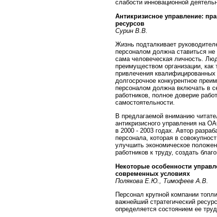
слабости инновационной деятельн
Антикризисное управление: пр
ресурсов
Сурин В.В.
Жизнь подталкивает руководителе
персоналом должна ставиться не 
сама человеческая личность. Люд
преимуществом организации, как 
привлечения квалифицированных
долгосрочное конкурентное преи
персоналом должна включать в с
работников, полное доверие рабо
самостоятельности.
В предлагаемой вниманию читате
антикризисного управления на О
в 2000 - 2003 годах. Автор разра
персонала, которая в совокупнос
улучшить экономическое положен
работников к труду, создать благ
Некоторые особенности управл
современных условиях
Полякова Е.Ю., Тимофеев А.В.
Персонал крупной компании топлив
важнейший стратегический ресурс
определяется состоянием ее труд