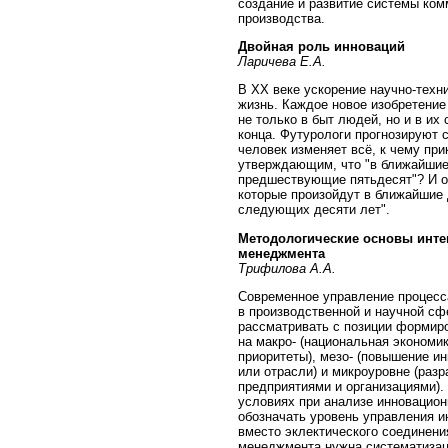
создание и развитие системы ко
производства.
Двойная роль инноваций
Ларичева Е.А.
В XX веке ускорение научно-техн
жизнь. Каждое новое изобретение
не только в быт людей, но и в их
конца. Футурологи прогнозируют 
человек изменяет всё, к чему прик
утверждающим, что "в ближайшие 
предшествующие пятьдесят"? И оп
которые произойдут в ближайшие 
следующих десяти лет".
Методологические основы интег
менеджмента
Трифилова А.А.
Современное управление процесса
в производственной и научной сф
рассматривать с позиции формиро
на макро- (национальная экономи
приоритеты), мезо- (повышение ин
или отрасли) и микроуровне (раз
предприятиями и организациями).
условиях при анализе инновацио
обозначать уровень управления и
вместо эклектического соединени
менеджмента нужна систематизаци