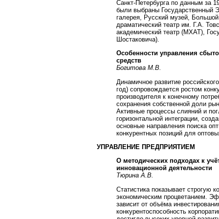
Санкт-Петербурга по данным за 19
были выбраны Государственный Э
галерея, Русский музей, Большой
драматический театр им. Г.А. То
академический театр (МХАТ), Гос
Шостаковича).
Особенности управления сбыто
средств
Богитова М.В.
Динамичное развитие российског
год) сопровождается ростом конк
производителя к конечному потре
сохранения собственной доли рын
Активные процессы слияний и пог
горизонтальной интеграции, созда
основные направления поиска оп
конкурентных позиций для оптов
УПРАВЛЕНИЕ ПРЕДПРИЯТИЕМ
О методических подходах к учё
инновационной деятельности
Тюрина А.В.
Статистика показывает строгую 
экономическим процветанием. Эф
зависит от объёма инвестирования
конкурентоспособность корпорати
достигло высоких уровней развит