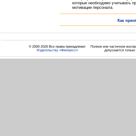
которые необходимо учитывать п
мотивации персонала.
Как прио
© 2000-2026 Все права принадлежат
Полное или частичное воспр
Издательству «Финпресс»
допускается только